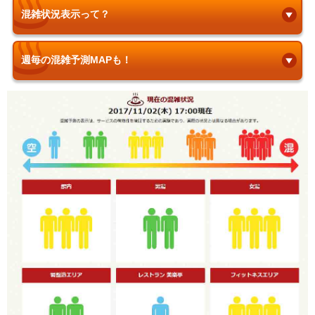
混雑状況表示って？
週毎の混雑予測MAPも！