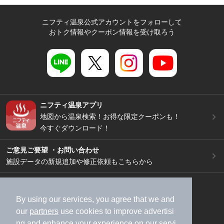
ニフティ温泉公式アカウントをフォローして
おトク情報やクーポン情報を受け取ろう
ニフティ温泉アプリ
地図から温泉検索！お得な限定クーポンも！
今すぐダウンロード！
ご意見ご要望 ・お問い合わせ
施設データの新規追加や修正依頼もこちらから
スマートフォン
/
PC
加盟店募集（資料請求）
広告出稿のご案内
By using our services, you agree that we and
our
partners
use cookies to improve advertisi
利用規約
ライフスタイルMEMBERS+規約
ng and enhance your experience on our servi