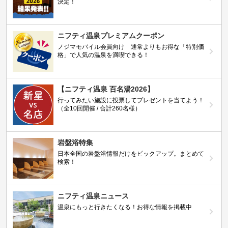
決定！
ニフティ温泉プレミアムクーポン
ノジマモバイル会員向け 通常よりもお得な「特別価
格」で人気の温泉を満喫できる！
【ニフティ温泉 百名湯2026】
行ってみたい施設に投票してプレゼントを当てよう！
（全10回開催 / 合計260名様）
岩盤浴特集
日本全国の岩盤浴情報だけをピックアップ。まとめて
検索！
ニフティ温泉ニュース
温泉にもっと行きたくなる！お得な情報を掲載中