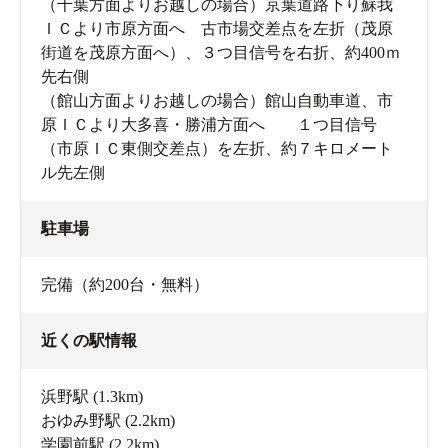
（千葉方面よりお越しの場合）京葉道路下り蘇我
ＩＣより市原方面へ 古市場交差点を左折（茂原
街道を茂原方面へ）、３つ目信号を右折、約400ｍ
先右側
（館山方面よりお越しの場合）館山自動車道、市
一休みしたら1階に降りて、今度は大浴場へ行ってみま
原ＩＣより大多喜・勝浦方面へ １つ目信号
しょう！
（市原ＩＣ東側交差点）を左折、約７キロメート
お風呂がいろいろ、「市原温泉 湯楽の里」の内湯を楽し
ル先左側
む
「市原温泉 湯楽の里」の大浴場には、スーパー銭湯に
駐車場
あったらいいなと思うものがだいたい揃っています。
完備（約200台・無料）
高濃度炭酸泉、リラクゼーションバス、ジェットバスな
近くの駅情報
どの水流と気泡でマッサージしてくれるお風呂、シルク
風呂、腰掛け湯、そして人気のサウナと水風呂です。
浜野駅
(1.3km)
おゆみ野駅
(2.2km)
サウナと水風呂に関しては後でゆっくりご紹介するとし
学園前駅
(2.2km)