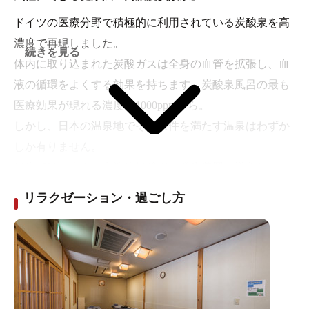
ドイツの医療分野で積極的に利用されている炭酸泉を高
濃度で再現しました。
続きを見る
体内に取り込まれた炭酸ガスは全身の血管を拡張し、血
液の循環をよくする効果を持ちます。炭酸泉風呂の最も
医療効果が現れる濃度は1000ppmから。
しかし、日本の温泉地でその条件を満たす温泉はわずか
しか有りません。
当店では、人工の高濃度炭酸ガス発生装置を導入し、
1000ppmの高濃度炭酸湯を再現しております。（市販の
リラクゼーション・過ごし方
炭酸入浴剤は100ppm位です）
冷え性、むくみ、やけど、切り傷、肩こり、関節痛、高
血圧でお悩みの方におすすめのお風呂です。どうぞご
ゆっくりその効果をお楽しみください。