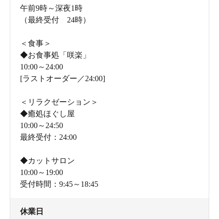
午前9時～深夜1時
じっくり納得いくまで楽蒸洞で汗をかいた後は、2階のリ
（最終受付 24時）
ラックスルームで一休み。心地よい疲労感を感じるひと
ときです。
＜食事＞
◆お食事処「咲楽」
10:00～24:00
このリラックスルームは館内着着用者専用。ですから楽
[ラストオーダー／24:00]
蒸洞利用者、あるいは館内着をレンタルした人だけの休
憩室ともいえます。
＜リラクゼーション＞
◆癒処ほぐし屋
10:00～24:50
最終受付：24:00
◆カットサロン
10:00～19:00
受付時間：9:45～18:45
休業日