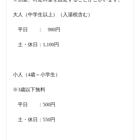
脱衣所ののれん。
大人（中学生以上）（入湯税含む）
平日 ： 980円
土・休日：1,100円
小人（4歳～小学生）
※3歳以下無料
平日 ：500円
楽蒸洞は2階にあります。入り口は二重ドアで熱気と蒸気
を逃がしません。
土・休日：550円
専用のタオルを敷いて寝転がると、じんわりと背中から
温まります。しばらくするとじわじわと汗が出てきて止