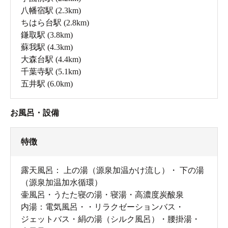
て、まずはたくさんのお風呂に片っ端から入ってみるこ
八幡宿駅
(2.3km)
とにします。
ちはら台駅
(2.8km)
鎌取駅
(3.8km)
蘇我駅
(4.3km)
大森台駅
(4.4km)
千葉寺駅
(5.1km)
五井駅
(6.0km)
お風呂・設備
特徴
露天風呂： 上の湯（源泉加温かけ流し）・ 下の湯
お風呂がたくさんある！と思うとウキウキしちゃいま
（源泉加温加水循環）
す。
壷風呂・うたた寝の湯・寝湯・高濃度炭酸泉
内湯：電気風呂・・リラクゼーションバス・
ジェットバス・絹の湯（シルク風呂）・腰掛湯・