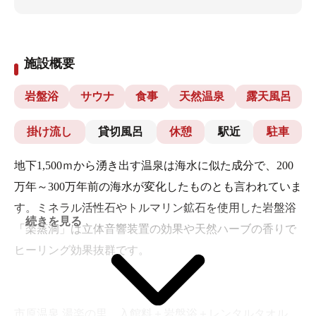
施設概要
岩盤浴
サウナ
食事
天然温泉
露天風呂
掛け流し
貸切風呂
休憩
駅近
駐車
地下1,500ｍから湧き出す温泉は海水に似た成分で、200
万年～300万年前の海水が変化したものとも言われていま
す。ミネラル活性石やトルマリン鉱石を使用した岩盤浴
続きを見る
「楽蒸洞」は立体音響装置の効果や天然ハーブの香りで
ヒーリング効果抜群です。
市原温泉 湯楽の里 入館料＋岩盤浴＋レンタルタオル