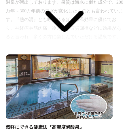
温泉が湧出しております。泉質は海水に似た成分で、200
万年～300万年前の海水が変化したものとも言われていま
す。『熱の湯』とも呼ばれるほど保温効果に優れてお
り、神経痛や筋肉痛、冷え症や疲労回復などに効果があ
ると言われ、多くの方に楽しんでいただける温泉です。
湯楽の里・喜楽里特集ページにてピックアップ
気軽にできる健康法『高濃度炭酸泉』