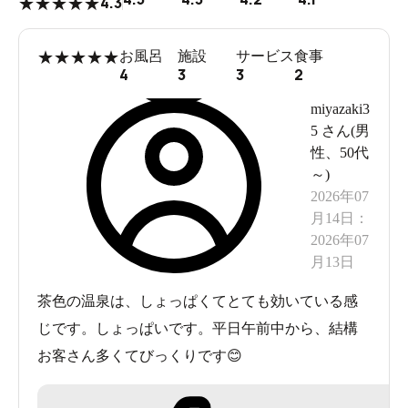
4.3
★
★
★
★
★
楽蒸洞セット」をタップ！
★
★
★
★
★
お風呂
施設
サービス
食事
4
3
3
2
miyazaki3
5
さん(
男
性
、
50代
～
)
2026年07
月14日
：
2026年07
月13日
駐車場は広いですが、混む前の入館をオススメ
茶色の温泉は、しょっぱくてとても効いている感
じです。しょっぱいです。平日午前中から、結構
お客さん多くてびっくりです😊