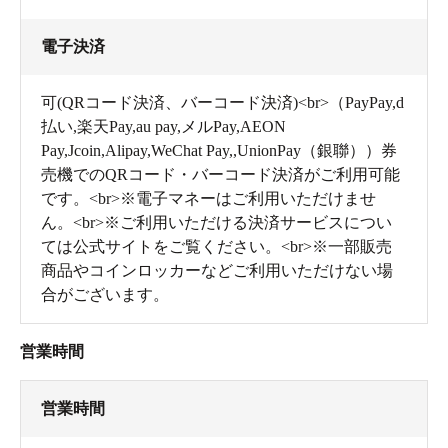
電子決済
間接照明もムードがありますね。
可(QRコード決済、バーコード決済)<br>（PayPay,d
払い,楽天Pay,au pay,メルPay,AEON
Pay,Jcoin,Alipay,WeChat Pay,,UnionPay（銀聯））券
売機でのQRコード・バーコード決済がご利用可能
です。<br>※電子マネーはご利用いただけませ
ん。<br>※ご利用いただける決済サービスについ
ては公式サイトをご覧ください。<br>※一部販売
商品やコインロッカーなどご利用いただけない場
合がございます。
営業時間
いい香りに包まれて眠くなりそう。効率よくデトックス
営業時間
できそうです。