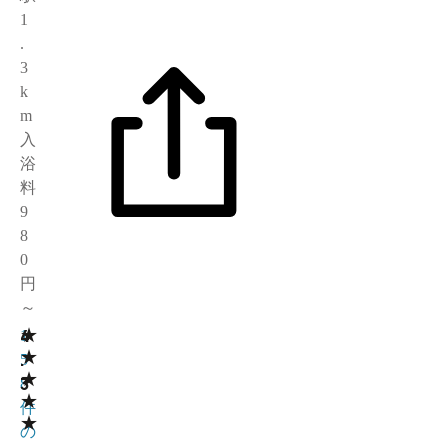
1
.
3
k
m
入
浴
料
9
8
0
円
～
★
4
1
★
.
5
★
3
8
★
件
★
の