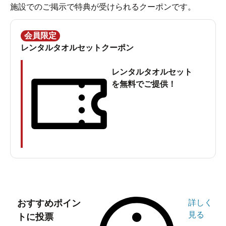
も2022年7月にオートロウリュウや涼み処をリニューアル
施設でのご掲示で特典が受けられるクーポンです。
したばかり！
会員限定
レンタルタオルセットクーポン
より使いやすくなった「市原温泉 湯楽の里」を早速突撃
レポートしてきました。
レンタルタオルセット
市原温泉 湯楽の里のアクセスと入館まで
を無料でご提供！
市原温泉 湯楽の里の最寄り駅はJR内房線浜野駅。駅から
歩いて25分ほどですが、小湊バスの「ロングウッドス
テーション行き」「喜多行き」「菊間団地行き」のいず
れかに乗り、「スーパーせんどう前」バス停で下車すれ
ば徒歩3分です。
車なら京葉道路 蘇我ICまたは館山自動車道 市原IC利用が
便利ですが、とにかく人気があるので特に週末は午前中
おすすめポイン
詳しく
見る
トに投票
早めの来館をオススメします。