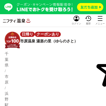
ログイン
履歴
メニュー
日帰り
クーポンあり
市原温泉 湯楽の里（ゆらのさと）
千
葉
県
/
市
原
/
浜
野
駅