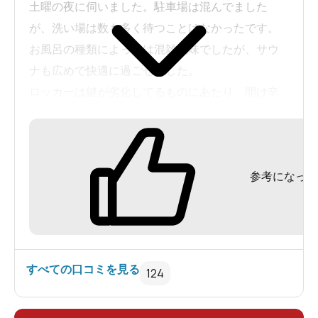
土曜の夜に伺いました。駐車場は混んでました
希望を選んでタップ。
が、洗い場は数も多く待つことはなかったです。
お風呂の種類によっては混雑気味でしたが、サウ
ナも広めで快適に過ごせました。
ロッカーは鍵が劣化してるものにあたり、開け辛
かったのが難点でした。
参考になった
館内着は男女兼用です。
和の趣のある館内は、雰囲気を大切にするためにあえて
すべての口コミを見る
124
光量を落としてあります。中庭の縁側に座って寛いだり
ここでドリンクを飲んだりしてもいいんですって。湯上