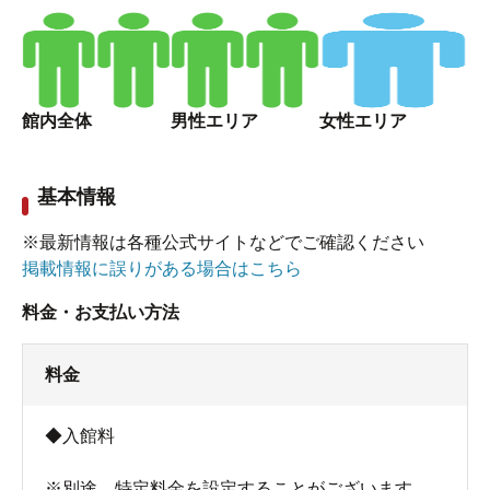
夏は風鈴が吊るされます。涼しげですね。
楽蒸洞（らくじゅどう）でじっくりデトックス！
お風呂に入る前に、岩盤浴の楽蒸洞でじっくり汗を出し
館内全体
男性エリア
女性エリア
てデトックスにいそしみたいと思います。楽蒸洞は2階。
まず1階の脱衣所で館内着に着替えてから2階に向かいま
す。
基本情報
※最新情報は各種公式サイトなどでご確認ください
掲載情報に誤りがある場合はこちら
料金・お支払い方法
料金
◆入館料
※別途、特定料金を設定することがございます。