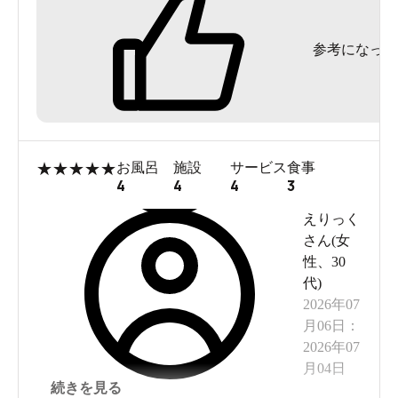
参考になった
タッチパネル式の券売機
★
★
★
★
★
お風呂
施設
サービス
食事
4
4
4
3
えりっく
さん(
女
性
、
30
代
)
2026年07
月06日
：
2026年07
月04日
続きを見る