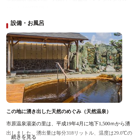
セット 100円割引！
設備・お風呂
お得な特別クーポンあります！！
クーポン詳細はこちらから！
この地に湧き出した天然のめぐみ（天然温泉）
市原温泉湯楽の里は、平成19年4月に地下1,500ｍから湧
出しました。湧出量は毎分318リットル、温度は29.0℃の
続きを見る