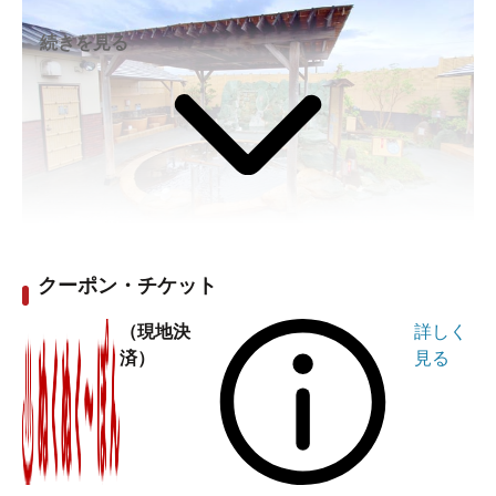
続きを見る
タワーサウナと強塩泉の掛け流しがパワフル！「市原温
泉 湯楽の里（ゆらのさと）」
クーポン・チケット
泉よしか / 2022年08月12日作成今日は千葉県の市原にあ
（現地決
詳しく
る人気温浴施設「市原温泉 湯楽の里」へやってまいりま
済）
見る
した！
高濃度炭酸泉、天然温泉を使った露天風呂、サウナに岩
盤浴と揃っていて、居心地抜群と評判の施設です。しか