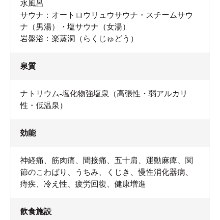
水風呂
サウナ：オートロウリュウサウナ・スチームサウ
ナ（男湯）・塩サウナ（女湯）
岩盤浴：楽蒸洞（らくじゅどう）
泉質
ナトリウム-塩化物強塩泉（高張性・弱アルカリ
性・低温泉）
洗い場の鏡の下がちょっとした棚になっているのは、タ
オルや持参のアメニティを置くのに便利。
効能
神経痛、筋肉痛、間接痛、五十肩、運動麻痺、関
節のこわばり、うちみ、くじき、慢性消化器病、
痔疾、冷え性、疲労回復、健康増進
飲食施設