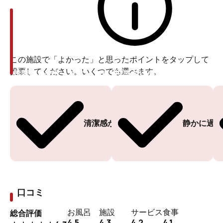
この施設で「よかった」と思ったポイントをタップして
投票してください。いくつでも選べます。
投票ありがとうございます
投票ありがとうございます
清潔感がある
静かに過ご
入館手続きは機械で行います。タッチパネルでの操作も
簡単。楽蒸洞（らくじゅどう・岩盤浴）利用の有無、館
内着やタオルのレンタルもここで選びます。
口コミ
お風呂
施設
サービス
食事
総合評価
今日はじっくり岩盤浴も体験したいので、私は「入館・
4.5
4.3
4.2
4.1