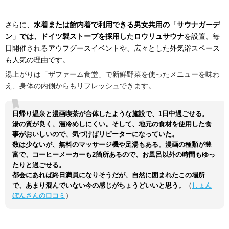
さらに、
水着または館内着で利用できる男女共用の「サウナガーデ
ン」では、ドイツ製ストーブを採用したロウリュサウナ
を設置。毎
日開催されるアウフグースイベントや、広々とした外気浴スペース
も人気の理由です。
湯上がりは「ザファーム食堂」で新鮮野菜を使ったメニューを味わ
え、身体の内側からもリフレッシュできます。
日帰り温泉と漫画喫茶が合体したような施設で、1日中過ごせる。
湯の質が良く、湯冷めしにくい。そして、地元の食材を使用した食
事がおいしいので、気づけばリピーターになっていた。
数は少ないが、無料のマッサージ機や足湯もある。漫画の種類が豊
富で、コーヒーメーカーも2箇所あるので、お風呂以外の時間もゆっ
たりと過ごせる。
都会にあれば終日満員になりそうだが、自然に囲まれたこの場所
で、あまり混んでいない今の感じがちょうどいいと思う。
（
しょん
ぼんさんの口コミ
）