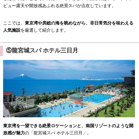
ビュー露天や開放感あふれる絶景スパが点在しています。
ここでは、
東京湾や房総の海を眺めながら、非日常気分を味わえる
人気施設
を厳選して紹介します。
⑤龍宮城スパ ホテル三日月
東京湾を一望できる絶景ロケーションと、南国リゾートのような開
放感が魅力
の「龍宮城スパ ホテル三日月」。