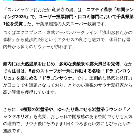
「スパメッツァおおたか 竜泉寺の湯」は、
ニフティ温泉「年間ラン
キング2025」で、ユーザー投票部門・口コミ部門において千葉県第
1位を受賞
した、千葉県屈指の人気スーパー銭湯です。
つくばエクスプレス・東武アーバンパークライン「流山おおたかの
森駅」から徒歩約2分というアクセスの良さも魅力で、休日には県
内外から多くのサウナーが訪れます。
館内には天然温泉をはじめ、多彩な炭酸泉や露天風呂を完備
。なか
でも
注目は、5台のストーブが一斉に作動する名物「ドラゴンロウ
リュ」を楽しめる「ドラゴンサウナ」
です。圧倒的な熱気と発汗力
が口コミでも話題となっており、ととのい重視のサウナ愛好家から
高い評価を獲得しています。
さらに、
6種類の岩盤浴や、ゆったり過ごせる岩盤浴ラウンジ「メ
ッツァネリオ」も
充実。おしゃれで開放感のある空間づくりも人気
の理由で、サウナ後にそのまま1日くつろぎたい方にもぴったりの
施設です。