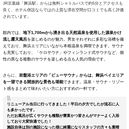
JR京葉線「舞浜駅」からは無料シャトルバスで約5分とアクセスも
良く、ホテル併設ならではの上質な滞在空間が口コミでも高く評価
されています。
館内では、
地下1,700mから湧き出る天然温泉を使用した源泉かけ
流し露天風呂
を楽しめるのが魅力。男女それぞれに多彩な浴槽を備
えており、舞浜エリアにいながら本格温泉を満喫できます。サウナ
も充実しており、「ケロサウナ」やフィンランド式サウナなど、個
性の異なる複数のサウナを楽しめる点も人気の理由です。
さらに、
岩盤浴エリアの「ビューサウナ」からは、舞浜ベイエリア
を一望できる開放的な景色も堪能
できます。温泉・サウナ・リゾー
ト感をまとめて味わいたい方におすすめの一軒です。
リニューアル当日に行ってきました！平日の夕方でしたが流石に人
も多かったです。
ただお風呂が広くサウナも種類が豊富かつ皆さんがマナーよく入浴
しており大変快適でした！
施設自体は別の施設になった様に綺麗になりスタッフの方々も素晴