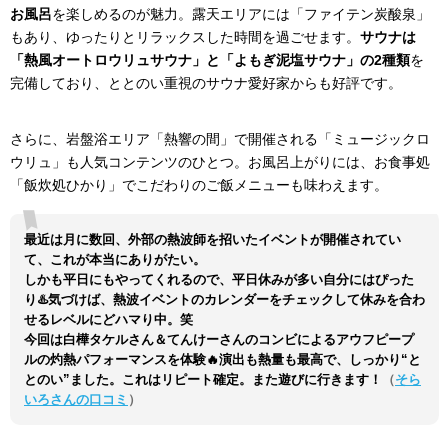
お風呂
を楽しめるのが魅力。露天エリアには「ファイテン炭酸泉」
もあり、ゆったりとリラックスした時間を過ごせます。
サウナは
「熱風オートロウリュサウナ」と「よもぎ泥塩サウナ」の2種類
を
完備しており、ととのい重視のサウナ愛好家からも好評です。
さらに、岩盤浴エリア「熱響の間」で開催される「ミュージックロ
ウリュ」も人気コンテンツのひとつ。お風呂上がりには、お食事処
「飯炊処ひかり」でこだわりのご飯メニューも味わえます。
最近は月に数回、外部の熱波師を招いたイベントが開催されてい
て、これが本当にありがたい。
しかも平日にもやってくれるので、平日休みが多い自分にはぴった
り♨️気づけば、熱波イベントのカレンダーをチェックして休みを合わ
せるレベルにどハマり中。笑
今回は白樺タケルさん＆てんけーさんのコンビによるアウフピープ
ルの灼熱パフォーマンスを体験🔥演出も熱量も最高で、しっかり“と
とのい”ました。これはリピート確定。また遊びに行きます！
（
そら
いろさんの口コミ
）