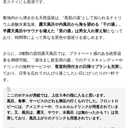
美ステイにも最適です。
敷地内から湧き出る天然温泉は、“美肌の湯”として知られるナトリ
ウム炭酸水素塩泉。
露天風呂や内風呂から海を望める「千の湯」、
半露天風呂やサウナを備えた「里の湯」は男女入れ替え制
となって
おり、時間帯によって異なる景色や湯巡りを楽しめます。
さらに、2種類の貸切露天風呂では、プライベート感のある絶景温
泉を満喫可能。「湯冷まし処安房の森」でのアイスキャンディーや
ドリンクの無料サービスや、
客室利用付きの日帰りプランも充実
し
ており、日常を忘れてのんびり過ごしたい日にぴったりの一軒で
す。
ここのホテルが房総では、上位５本の指に入ると思います。
風呂、食事、サービスのどれも満足の行くものでした。フロントロ
ビーには、アメニティーや、ウェルカムドリンクが用意されていま
す。又、風呂は、露天、サウナ、水風呂（は無かったかも？）は充
実しており、風呂上がりのドリンクも用意されています。