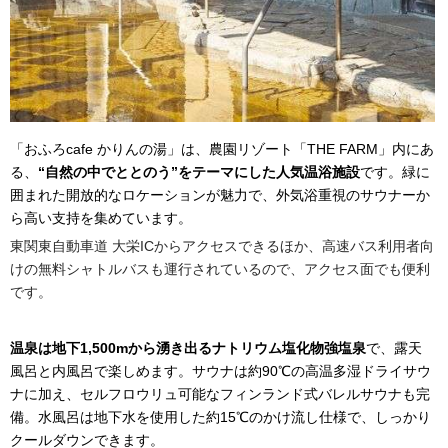
「おふろcafe かりんの湯」は、農園リゾート「THE FARM」内にあ
る、
“自然の中でととのう”をテーマにした人気温浴施設
です。緑に
囲まれた開放的なロケーションが魅力で、外気浴重視のサウナーか
ら高い支持を集めています。
東関東自動車道 大栄ICからアクセスできるほか、高速バス利用者向
けの無料シャトルバスも運行されているので、アクセス面でも便利
です。
温泉は地下1,500mから湧き出るナトリウム塩化物強塩泉
で、露天
風呂と内風呂で楽しめます。サウナは約90℃の高温多湿ドライサウ
ナに加え、セルフロウリュ可能なフィンランド式バレルサウナも完
備。水風呂は地下水を使用した約15℃のかけ流し仕様で、しっかり
クールダウンできます。