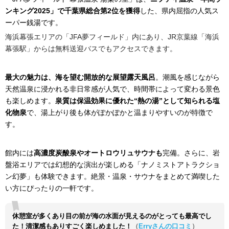
ンキング2025」で千葉県総合第2位を獲得
した、県内屈指の人気ス
ーパー銭湯です。
海浜幕張エリアの「JFA夢フィールド」内にあり、JR京葉線「海浜
幕張駅」からは無料送迎バスでもアクセスできます。
最大の魅力は、海を望む開放的な展望露天風呂
。潮風を感じながら
天然温泉に浸かれる非日常感が人気で、時間帯によって変わる景色
も楽しめます。
泉質は保温効果に優れた“熱の湯”として知られる塩
化物泉
で、湯上がり後も体がぽかぽかと温まりやすいのが特徴で
す。
館内には
高濃度炭酸泉やオートロウリュサウナも
完備。さらに、岩
盤浴エリアでは幻想的な演出が楽しめる「ナノミストアトラクショ
ン幻夢」も体験できます。絶景・温泉・サウナをまとめて満喫した
い方にぴったりの一軒です。
休憩室が多くあり目の前が海の水面が見えるのがとっても最高でし
た！清潔感もありすごく楽しめました！
（
Erryさんの口コミ
）