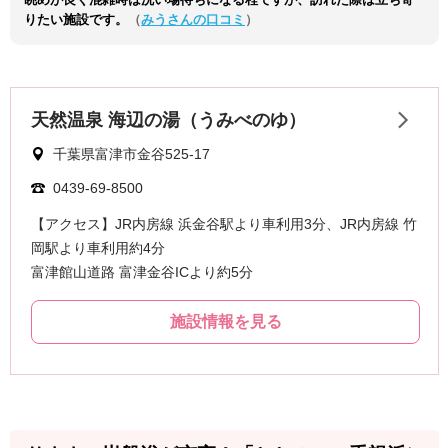
りたい施設です。
（
みうさんの口コミ
）