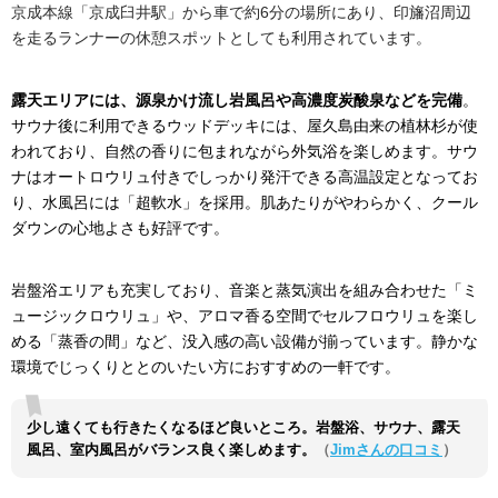
京成本線「京成臼井駅」から車で約6分の場所にあり、印旛沼周辺
を走るランナーの休憩スポットとしても利用されています。
露天エリアには、源泉かけ流し岩風呂や高濃度炭酸泉などを完備
。
サウナ後に利用できるウッドデッキには、屋久島由来の植林杉が使
われており、自然の香りに包まれながら外気浴を楽しめます。サウ
ナはオートロウリュ付きでしっかり発汗できる高温設定となってお
り、水風呂には「超軟水」を採用。肌あたりがやわらかく、クール
ダウンの心地よさも好評です。
岩盤浴エリアも充実しており、音楽と蒸気演出を組み合わせた「ミ
ュージックロウリュ」や、アロマ香る空間でセルフロウリュを楽し
める「蒸香の間」など、没入感の高い設備が揃っています。静かな
環境でじっくりととのいたい方におすすめの一軒です。
少し遠くても行きたくなるほど良いところ。岩盤浴、サウナ、露天
風呂、室内風呂がバランス良く楽しめます。
（
Jimさんの口コミ
）