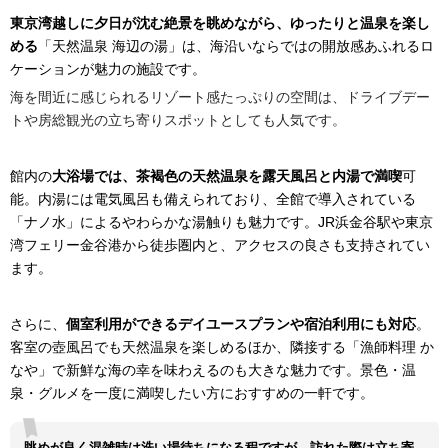
東京湾越しに夕日が沈む絶景を眺めながら、ゆったりと温泉を楽し
める
「天然温泉 海辺の湯」は、海沿いならではの開放感あふれるロ
ケーションが魅力の施設です。
海を間近に感じられるリゾート感たっぷりの空間は、ドライブデー
トや房総観光の立ち寄りスポットとしても人気です。
館内の
大浴場では、茶褐色の天然温泉を露天風呂と内湯で満喫
可
能。内湯には電気風呂も備えられており、全館で導入されている
「ナノ水」によるやわらかな湯触りも魅力です。JR浜金谷駅や東京
湾フェリー金谷港から徒歩圏内と、アクセスの良さも支持されてい
ます。
さらに、
個室利用ができるデイユースプランや宿泊利用にも対応
。
客室の壺風呂でも天然温泉を楽しめるほか、隣接する「漁師料理 か
なや」で新鮮な海の幸を味わえるのも大きな魅力です。景色・温
泉・グルメを一度に満喫したい方におすすめの一軒です。
眺めが良く混雑時は洗い場待ちになる程ですが、訪れた際は立ち寄