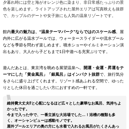
夕暮れ時には空と海がオレンジ色に染まり、非日常感たっぷりの景
色を楽しめます。ライトアップされた屋外エリアは写真映えも抜群
で、カップルのデートや女子旅にも人気の温泉リゾートです。
館内
最大の魅力は、“温泉テーマパーク”ならではのスケール感
。屋
内外に広がる温水プールでは、ウォータースライダーや流水プール
などを季節を問わず楽しめます。噴水ショーやイルミネーション演
出もあり、大人から子どもまで1日中遊べる充実ぶりです。
遊んだあとは、東京湾を眺める展望温泉へ。
開運・金運・昇運をテ
ーマにした「黄金風呂」「銀風呂」はインパクト抜群
で、旅行気分
をさらに盛り上げてくれます。リゾート感あふれる空間で、ゆった
りとした休日を過ごしたい方におすすめの一軒です。
維持費大丈夫⁉︎と心配になるほど広々とした豪華なお風呂、気持ちよ
かったです。
今まで入った中で、一番立派な大浴場でした…！浴槽の種類も多
く、オーシャンビューは感動モノです。
屋外プールエリアの奥の方にも水着で入れるお風呂がたくさんあっ