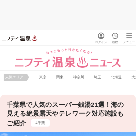
ログイン
履歴
メニュー
人気エリア
東京
関東
神奈川
埼玉
北海道
大
千葉県で人気のスーパー銭湯21選！海の
見える絶景露天やテレワーク対応施設も
ご紹介
千葉