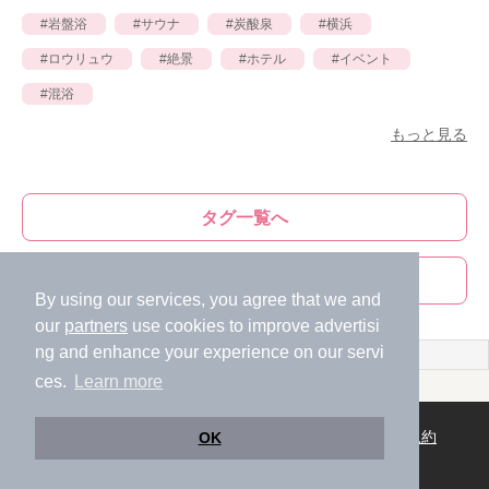
岩盤浴
サウナ
炭酸泉
横浜
ロウリュウ
絶景
ホテル
イベント
混浴
もっと見る
タグ一覧へ
ライター一覧へ
By using our services, you agree that we and
our
partners
use cookies to improve advertisi
ng and enhance your experience on our servi
ces.
Learn more
ニフティ温泉
東海
愛知県
「愛知」に関するニフティ温泉ニュース記事一覧｜ニフティ温泉
スマートフォン
/
PC
お問い合わせ
利用規約
ライフスタイルMEMBERS+規約
OK
運営会社
個人情報保護ポリシー
©NIFTY Lifestyle Co., Ltd.