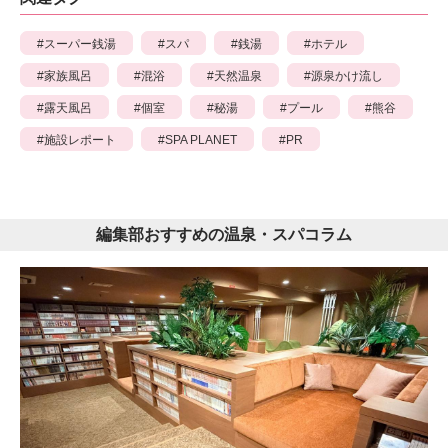
スーパー銭湯
スパ
銭湯
ホテル
家族風呂
混浴
天然温泉
源泉かけ流し
露天風呂
個室
秘湯
プール
熊谷
施設レポート
SPA PLANET
PR
編集部おすすめの温泉・スパコラム