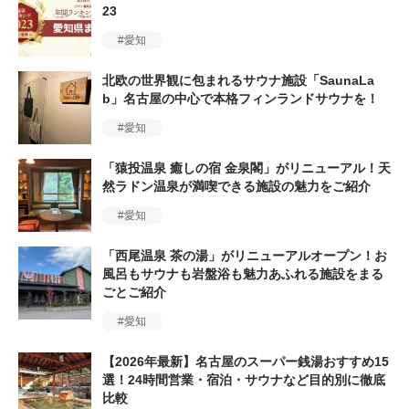
23
愛知
北欧の世界観に包まれるサウナ施設「SaunaLa
b」名古屋の中心で本格フィンランドサウナを！
愛知
「猿投温泉 癒しの宿 金泉閣」がリニューアル！天
然ラドン温泉が満喫できる施設の魅力をご紹介
愛知
「西尾温泉 茶の湯」がリニューアルオープン！お
風呂もサウナも岩盤浴も魅力あふれる施設をまる
ごとご紹介
愛知
【2026年最新】名古屋のスーパー銭湯おすすめ15
選！24時間営業・宿泊・サウナなど目的別に徹底
比較