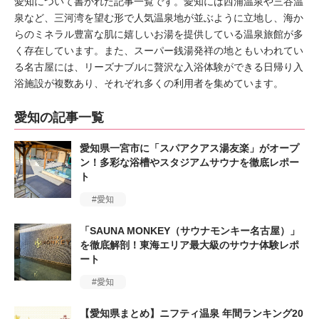
愛知について書かれた記事一覧です。愛知には西浦温泉や三谷温
泉など、三河湾を望む形で人気温泉地が並ぶように立地し、海か
らのミネラル豊富な肌に嬉しいお湯を提供している温泉旅館が多
く存在しています。また、スーパー銭湯発祥の地ともいわれてい
る名古屋には、リーズナブルに贅沢な入浴体験ができる日帰り入
浴施設が複数あり、それぞれ多くの利用者を集めています。
愛知の記事一覧
愛知県一宮市に「スパアクアス湯友楽」がオープ
ン！多彩な浴槽やスタジアムサウナを徹底レポー
ト
愛知
「SAUNA MONKEY（サウナモンキー名古屋）」
を徹底解剖！東海エリア最大級のサウナ体験レポ
ート
愛知
【愛知県まとめ】ニフティ温泉 年間ランキング20