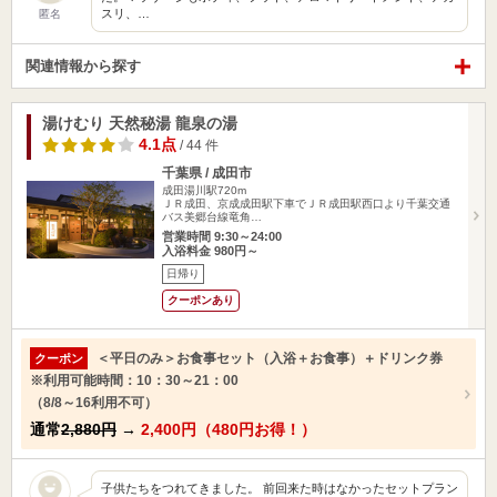
スリ、…
匿名
関連情報から探す
湯けむり 天然秘湯 龍泉の湯
4.1点
/ 44 件
千葉県 / 成田市
成田湯川駅720m
ＪＲ成田、京成成田駅下車でＪＲ成田駅西口より千葉交通
バス美郷台線竜角…
営業時間 9:30～24:00
入浴料金 980円～
日帰り
クーポンあり
＜平日のみ＞お食事セット（入浴＋お食事）＋ドリンク券
クーポン
※利用可能時間：10：30～21：00
（8/8～16利用不可）
通常
2,880円
→
2,400円（480円お得！）
子供たちをつれてきました。 前回来た時はなかったセットプラン