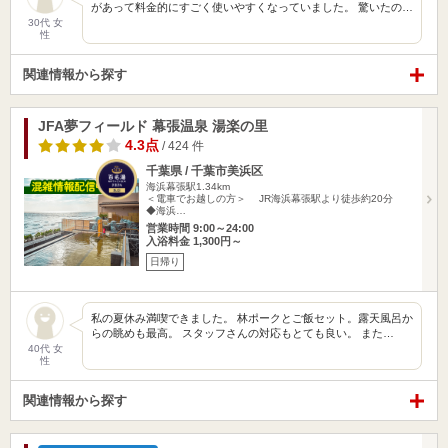
があって料金的にすごく使いやすくなっていました。 驚いたの…
30代 女
性
関連情報から探す
JFA夢フィールド 幕張温泉 湯楽の里
4.3点
/ 424 件
千葉県 / 千葉市美浜区
海浜幕張駅1.34km
＜電車でお越しの方＞ JR海浜幕張駅より徒歩約20分
◆海浜…
営業時間 9:00～24:00
入浴料金 1,300円～
日帰り
私の夏休み満喫できました。 林ポークとご飯セット。露天風呂か
らの眺めも最高。 スタッフさんの対応もとても良い。 また…
40代 女
性
関連情報から探す