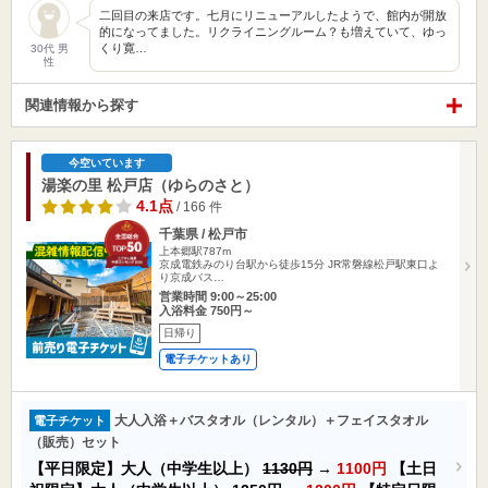
二回目の来店です。七月にリニューアルしたようで、館内が開放
的になってました。リクライニングルーム？も増えていて、ゆっ
くり寛…
30代 男
性
関連情報から探す
今空いています
湯楽の里 松戸店（ゆらのさと）
4.1点
/ 166 件
千葉県 / 松戸市
上本郷駅787m
京成電鉄みのり台駅から徒歩15分 JR常磐線松戸駅東口よ
り京成バス…
営業時間 9:00～25:00
入浴料金 750円～
日帰り
電子チケットあり
大人入浴＋バスタオル（レンタル）＋フェイスタオル
電子チケット
（販売）セット
【平日限定】大人（中学生以上）
1130円
→
1100円
【土日