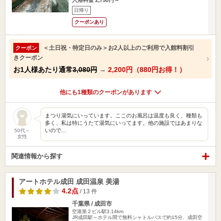
入浴料金 2,750円～
日帰り
クーポンあり
＜土日祝・特定日のみ＞お2人以上のご利用で入館料割引
クーポン
きクーポン
お1人様あたり通常
3,080円
→
2,200円（880円お得！）
他にも1種類のクーポンがあります
まつり湯気にいっています。ここのお風呂は温度も良く、種類も
多く、私は特にうたて湯気にいってます。他の施設ではあまりな
いので…
50代～
女性
関連情報から探す
アートホテル成田 成田温泉 美湯
4.2点
/ 13 件
千葉県 / 成田市
空港第２ビル駅3.14km
JR成田駅～ホテル間で無料シャトルバスで約15分、成田空