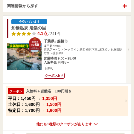
関連情報から探す
今空いています
船橋温泉 湯楽の里
4.1点
/ 241 件
千葉県 / 船橋市
塚田駅569m
東武アーバンパークライン新船橋駅下車,線路沿いを塚田駅
方面へ徒歩約1…
営業時間 9:00～25:00
入浴料金 950円～
日帰り
クーポンあり
入館料＋岩盤浴 100円引き
クーポン
平日：
1,450円
→
1,350円
土休日：
1,600円
→
1,500円
特定日：
1,700円
→
1,600円
他にも1種類のクーポンがあります