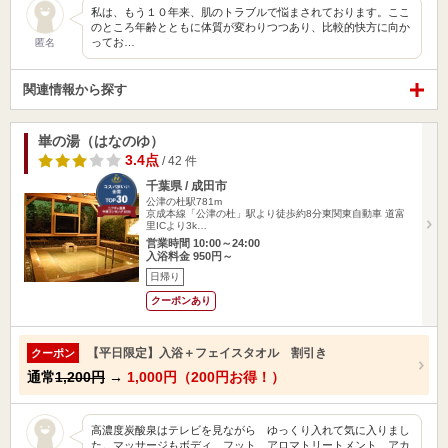
私は、もう１０年来、肌のトラブルで悩まされております。ここ
のところ年齢とともに体質が変わりつつあり、比較的快方に向か
ってお…
匿名
関連情報から探す
崋の湯（はなのゆ）
3.4点
/ 42 件
千葉県 / 成田市
公津の杜駅781m
京成本線「公津の杜」駅より徒歩約8分東関東自動車 道富
里ICより3k…
営業時間 10:00～24:00
入浴料金 950円～
日帰り
クーポンあり
【平日限定】入浴＋フェイスタオル 割引き
クーポン
通常
1,200円
→
1,000円（200円お得！）
高濃度炭酸泉はテレビを見ながら ゆっくり入れて気に入りまし
た。マッサージもボディ、フット、アロマトリートメント、アカ