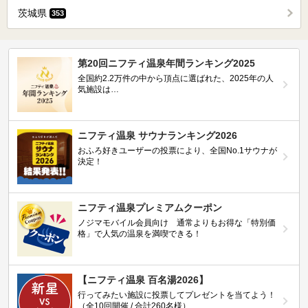
茨城県
353
第20回ニフティ温泉年間ランキング2025
全国約2.2万件の中から頂点に選ばれた、2025年の人
気施設は…
ニフティ温泉 サウナランキング2026
おふろ好きユーザーの投票により、全国No.1サウナが
決定！
ニフティ温泉プレミアムクーポン
ノジマモバイル会員向け 通常よりもお得な「特別価
格」で人気の温泉を満喫できる！
【ニフティ温泉 百名湯2026】
行ってみたい施設に投票してプレゼントを当てよう！
（全10回開催 / 合計260名様）