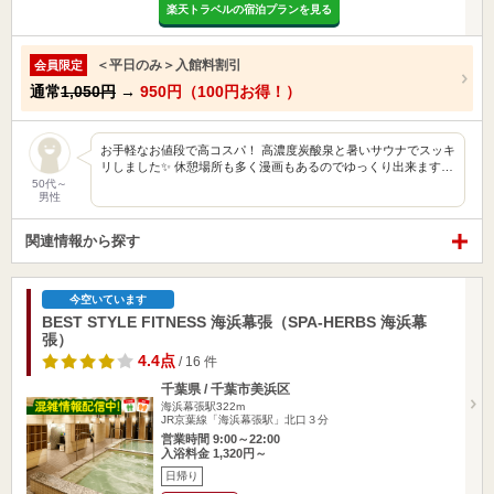
楽天トラベルの宿泊プランを見る
＜平日のみ＞入館料割引
会員限定
通常
1,050円
→
950円（100円お得！）
お手軽なお値段で高コスパ！ 高濃度炭酸泉と暑いサウナでスッキ
リしました✨ 休憩場所も多く漫画もあるのでゆっくり出来ます…
50代～
男性
関連情報から探す
今空いています
BEST STYLE FITNESS 海浜幕張（SPA-HERBS 海浜幕
張）
4.4点
/ 16 件
千葉県 / 千葉市美浜区
海浜幕張駅322m
JR京葉線「海浜幕張駅」北口３分
営業時間 9:00～22:00
入浴料金 1,320円～
日帰り