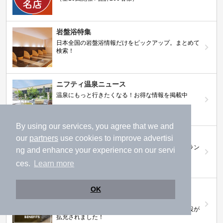
岩盤浴特集
日本全国の岩盤浴情報だけをピックアップ。まとめて
検索！
ニフティ温泉ニュース
温泉にもっと行きたくなる！お得な情報を掲載中
By using our services, you agree that we and
ニフティ温泉 おふろパス
our
partners
use cookies to improve advertisi
温浴施設をお得に楽しめるサブスクリプションプラン
ng and enhance your experience on our servi
ces.
Learn more
【ニフティライフスタイル株主優待のご案
OK
内】
株主優待制度で人気の温浴施設に行こう！対象施設が
拡充されました！