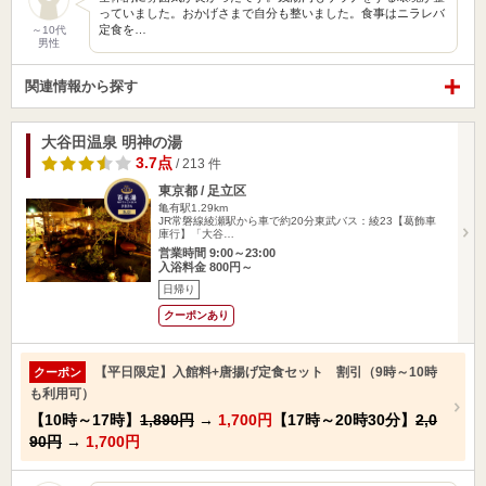
っていました。おかげさまで自分も整いました。食事はニラレバ
定食を…
～10代
男性
関連情報から探す
大谷田温泉 明神の湯
3.7点
/ 213 件
東京都 / 足立区
亀有駅1.29km
JR常磐線綾瀬駅から車で約20分東武バス：綾23【葛飾車
庫行】「大谷…
営業時間 9:00～23:00
入浴料金 800円～
日帰り
クーポンあり
【平日限定】入館料+唐揚げ定食セット 割引（9時～10時
クーポン
も利用可）
【10時～17時】
1,890円
→
1,700円
【17時～20時30分】
2,0
90円
→
1,700円