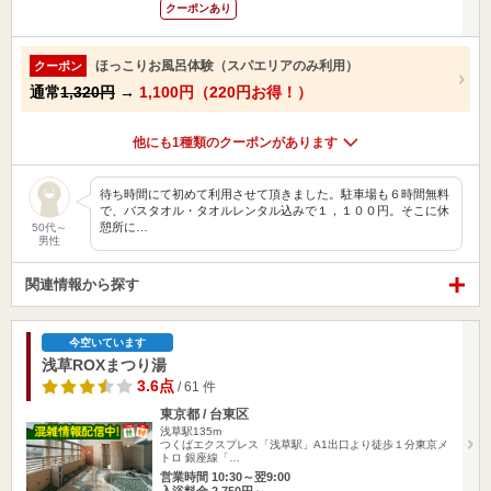
クーポンあり
ほっこりお風呂体験（スパエリアのみ利用）
クーポン
通常
1,320円
→
1,100円（220円お得！）
他にも1種類のクーポンがあります
待ち時間にて初めて利用させて頂きました。駐車場も６時間無料
で、バスタオル・タオルレンタル込みで１，１００円。そこに休
憩所に…
50代～
男性
関連情報から探す
今空いています
浅草ROXまつり湯
3.6点
/ 61 件
東京都 / 台東区
浅草駅135m
つくばエクスプレス「浅草駅」A1出口より徒歩１分東京メ
トロ 銀座線「…
営業時間 10:30～翌9:00