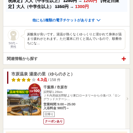
祝限定】大人（中学生以上）
1250円
→
1200円
【特定日限
定】大人（中学生以上）
1350円
→
1300円
他にも1種類の電子チケットがあります
炭酸泉が良いです。湯温が熱くなくゆっくりと浸かれて身体が温
まり疲れがとれます。ただ週末に行くと混んでいるので、順番待
ちにな…
50代～
男性
関連情報から探す
市原温泉 湯楽の里（ゆらのさと）
4.3点
/ 158 件
千葉県 / 市原市
浜野駅1.26km
ＪＲ内房線浜野駅より東口ロータリーから小湊バス「ロン
グウッドステーシ…
営業時間 9:00～25:00
入浴料金 980円～
日帰り
クーポンあり