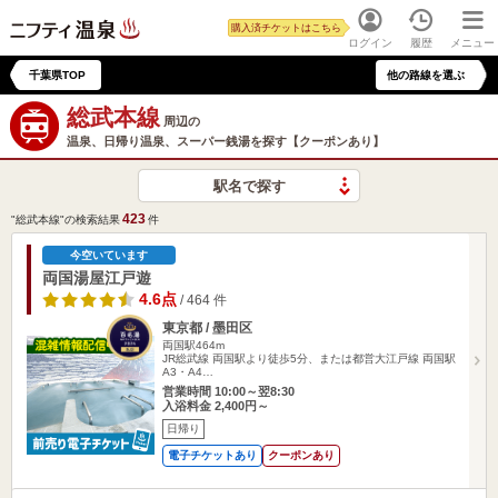
購入済チケットはこちら
ログイン
履歴
メニュー
千葉県TOP
他の路線を選ぶ
総武本線
周辺の
温泉、日帰り温泉、スーパー銭湯を探す【クーポンあり】
駅名で探す
423
"総武本線"の検索結果
件
今空いています
両国湯屋江戸遊
4.6点
/ 464 件
東京都 / 墨田区
両国駅464m
JR総武線 両国駅より徒歩5分、または都営大江戸線 両国駅
A3・A4…
営業時間 10:00～翌8:30
入浴料金 2,400円～
日帰り
電子チケットあり
クーポンあり