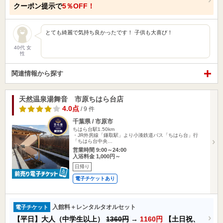
クーポン提示で
5％OFF！
とても綺麗で気持ち良かったです！ 子供も大喜び！
40代 女
性
関連情報から探す
天然温泉湯舞音 市原ちはら台店
4.0点
/ 9 件
千葉県 / 市原市
ちはら台駅1.50km
・JR外房線「鎌取駅」より小湊鉄道バス「ちはら台」行
「ちはら台中央…
営業時間 9:00～24:00
入浴料金 1,000円～
日帰り
電子チケットあり
入館料＋レンタルタオルセット
電子チケット
【平日】大人（中学生以上）
1360円
→
1160円
【土日祝、