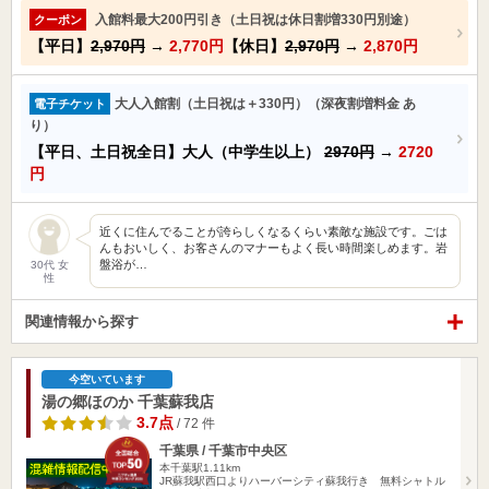
入館料最大200円引き（土日祝は休日割増330円別途）
クーポン
【平日】
2,970円
→
2,770円
【休日】
2,970円
→
2,870円
大人入館割（土日祝は＋330円）（深夜割増料金 あ
電子チケット
り）
【平日、土日祝全日】大人（中学生以上）
2970円
→
2720
円
近くに住んでることが誇らしくなるくらい素敵な施設です。ごは
んもおいしく、お客さんのマナーもよく長い時間楽しめます。岩
盤浴が…
30代 女
性
関連情報から探す
今空いています
湯の郷ほのか 千葉蘇我店
3.7点
/ 72 件
千葉県 / 千葉市中央区
本千葉駅1.11km
JR蘇我駅西口よりハーバーシティ蘇我行き 無料シャトル