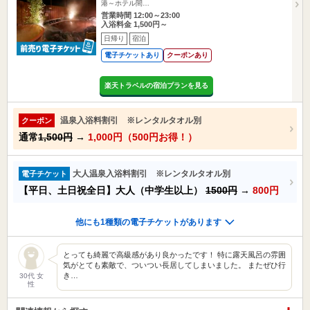
港～ホテル間…
営業時間 12:00～23:00
入浴料金 1,500円～
日帰り
宿泊
電子チケットあり
クーポンあり
楽天トラベルの宿泊プランを見る
温泉入浴料割引 ※レンタルタオル別
クーポン
通常
1,500円
→
1,000円（500円お得！）
大人温泉入浴料割引 ※レンタルタオル別
電子チケット
【平日、土日祝全日】大人（中学生以上）
1500円
→
800円
他にも1種類の電子チケットがあります
とっても綺麗で高級感があり良かったです！ 特に露天風呂の雰囲
気がとても素敵で、ついつい長居してしまいました。 またぜひ行
き…
30代 女
性