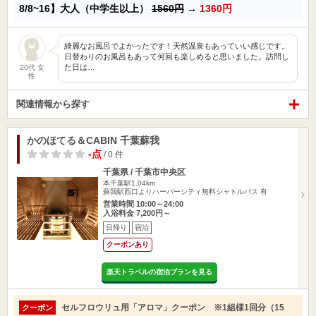
8/8~16】大人（中学生以上）
1560円
→
1360円
綺麗なお風呂でよかったです！天然温泉もあっていい感じです。
日替わりのお風呂もあって何回も楽しめると思いました。訪問し
た日は…
20代 女
性
関連情報から探す
かのほてる＆CABIN 千葉蘇我
-点
/ 0 件
千葉県 / 千葉市中央区
本千葉駅1.04km
蘇我駅西口よりハーバーシティ無料シャトルバス 有
営業時間 10:00～24:00
入浴料金 7,200円～
日帰り
宿泊
クーポンあり
楽天トラベルの宿泊プランを見る
セルフロウリュ用「アロマ」クーポン ※1組様1回分（15
クーポン