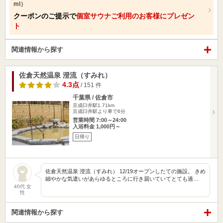
ml）
クーポンのご提示で
個室サウナご利用のお客様にプレゼン
ト
関連情報から探す
佐倉天然温泉 澄流（すみれ）
4.3点
/ 151 件
千葉県 / 佐倉市
京成臼井駅1.71km
京成臼井駅より車で6分
営業時間 7:00～24:00
入浴料金 1,000円～
日帰り
佐倉天然温泉 澄流（すみれ） 12/19オープンしたての施設。 きめ
細やかな気遣いがあらゆるところに行き届いていてとても過…
40代 女
性
関連情報から探す