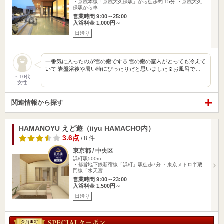
・京成本線「京成大久保駅」から徒歩約 15分 ・京成大久
保駅から車…
営業時間 9:00～25:00
入浴料金 1,000円～
日帰り
一番気に入ったのが雪の癒です☃️ 雪の癒の室内がとっても冷えて
いて 岩盤浴後や暑い時にぴったりだと思いました☺️お風呂で…
～10代
女性
関連情報から探す
HAMANOYU えど遊（iiyu HAMACHO内）
3.6点
/ 8 件
東京都 / 中央区
浜町駅500m
・都営地下鉄新宿線「浜町」駅徒歩7分 ・東京メトロ半蔵
門線「水天宮…
営業時間 9:00～23:00
入浴料金 1,500円～
日帰り