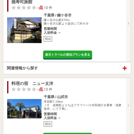
徳寿司旅館
-点
/ 0 件
千葉県 / 鎌ケ谷市
鎌ヶ谷大仏駅470m
鎌ヶ谷大仏駅より徒歩にて約６分
営業時間
入浴料金 ～
宿泊
楽天トラベルの宿泊プランを見る
関連情報から探す
料理の宿 ニュー太洋
-点
/ 0 件
千葉県 / 山武市
求名駅7.19km
ＪＲ 成東駅よりちばフラワーバス作田南行き乗車「成東
海岸」にて下車(…
営業時間
入浴料金 ～
宿泊