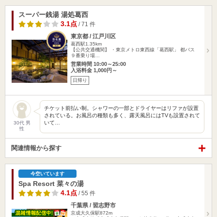
スーパー銭湯 湯処葛西
3.1点
/ 71 件
東京都 / 江戸川区
葛西駅1.35km
【公共交通機関】 ・東京メトロ東西線「葛西駅」 都バス
９番乗り場…
営業時間 10:00～25:00
入浴料金 1,000円～
日帰り
チケット前払い制。シャワーの一部とドライヤーはリファが設置
されている。お風呂の種類も多く、露天風呂にはTVも設置されて
いて…
30代 男
性
関連情報から探す
今空いています
Spa Resort 菜々の湯
4.1点
/ 55 件
千葉県 / 習志野市
京成大久保駅872m