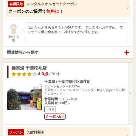
レンタルタオルセットクーポン
会員限定
クーポンのご提示で
無料に！
塩がたっぷりあるサウナが好きです。 アカスリもおすすめ。 マ
ッサージ機で癒されて、極上の気分で帰ります。
30代 女
性
関連情報から探す
極楽湯 千葉稲毛店
4.0点
/ 78 件
千葉県 / 千葉市稲毛区園生町
スポーツセンター駅987m
千葉都市モノレール スポーツセンター駅より徒歩15分穴川
インターすぐ…
営業時間 9:00～27:00
入浴料金 980円～
日帰り
クーポンあり
入館料割引
クーポン