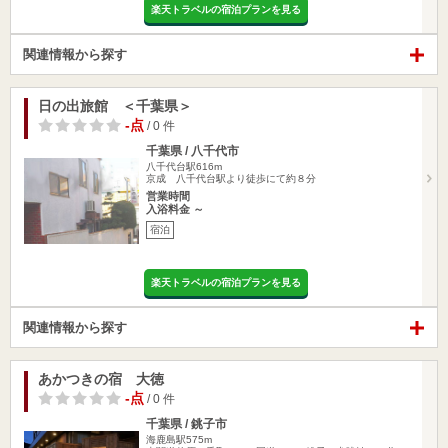
楽天トラベルの宿泊プランを見る
関連情報から探す
日の出旅館 ＜千葉県＞
-点
/ 0 件
千葉県 / 八千代市
八千代台駅616m
京成 八千代台駅より徒歩にて約８分
営業時間
入浴料金 ～
宿泊
楽天トラベルの宿泊プランを見る
関連情報から探す
あかつきの宿 大徳
-点
/ 0 件
千葉県 / 銚子市
海鹿島駅575m