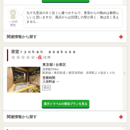
九十九里浜のすぐ近くに建つホテルで、客室からの眺めは素晴ら
しいと思いますが、風呂からは目隠しの壁が高く、海は全く見え
ません…
～10代
男性
関連情報から探す
茶室ｒｙｏｋａｎ ａｓａｋｕｓａ
-点
/ 0 件
東京都 / 台東区
浅草駅559m
銀座線／東武鉄道／都営浅草線 浅草駅より徒歩１０分
営業時間
入浴料金 ～
宿泊
楽天トラベルの宿泊プランを見る
関連情報から探す