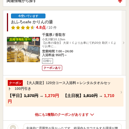
関連情報から探す
今空いています
おふろcafe かりんの湯
4.8点
/ 10 件
千葉県 / 香取市
小見川駅10.12km
【お車の場合】 大栄ＩＣよりお車にて約20分 助沢ＩＣよ
りお車に…
営業時間 7:00～24:00
入浴料金 950円～
日帰り
クーポンあり
【大人限定】120分コース入浴料＋レンタルタオルセッ
クーポン
ト 100円引き
【平日】
1,370円
→
1,270円
【土日祝】
1,810円
→
1,710
円
他にも1種類のクーポンがあります
全体的に雰囲気が良かったです。銭湯内もサウナをする環境が整