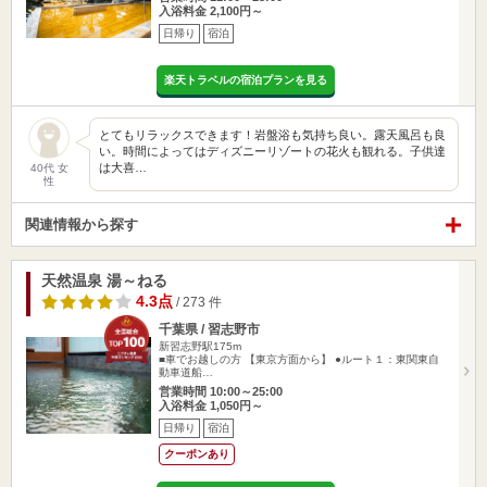
入浴料金 2,100円～
日帰り
宿泊
楽天トラベルの宿泊プランを見る
とてもリラックスできます！岩盤浴も気持ち良い。露天風呂も良
い。時間によってはディズニーリゾートの花火も観れる。子供達
は大喜…
40代 女
性
関連情報から探す
天然温泉 湯～ねる
4.3点
/ 273 件
千葉県 / 習志野市
新習志野駅175m
■車でお越しの方 【東京方面から】 ●ルート１：東関東自
動車道船…
営業時間 10:00～25:00
入浴料金 1,050円～
日帰り
宿泊
クーポンあり