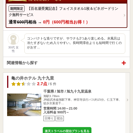
【百名湯受賞記念】フェイスタオル1枚＆ビネガードリン
期間限定
ク無料サービス
通常
600円相当
→
0円（600円相当お得！）
コンパクトな造りですが、サウナも2つあり楽しめる。水風呂は
冷たすぎないため入りやすい。長時間滞在よりも短時間で行くの
がおす…
30代 女
性
関連情報から探す
亀の井ホテル 九十九里
2.7点
/ 6 件
千葉県 / 旭市 / 旭九十九里温泉
旭駅3.78km
JR総武本線旭駅下車、神宮寺浜行バス約15分。仁玉下車、
徒歩京葉道千…
営業時間 14:00～21:00
入浴料金 900円～
日帰り
宿泊
楽天トラベルの宿泊プランを見る