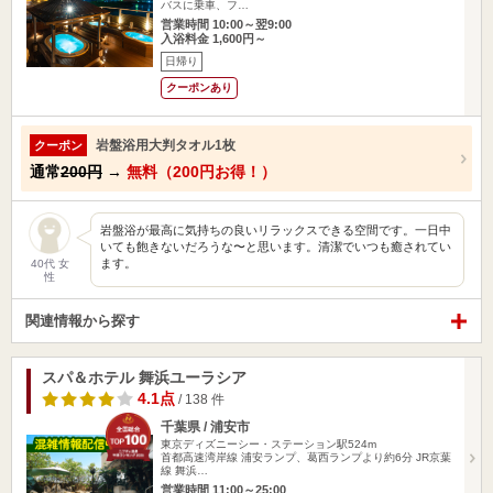
バスに乗車、フ…
営業時間 10:00～翌9:00
入浴料金 1,600円～
日帰り
クーポンあり
岩盤浴用大判タオル1枚
クーポン
通常
200円
→
無料（200円お得！）
岩盤浴が最高に気持ちの良いリラックスできる空間です。一日中
いても飽きないだろうな〜と思います。清潔でいつも癒されてい
ます。
40代 女
性
関連情報から探す
スパ＆ホテル 舞浜ユーラシア
4.1点
/ 138 件
千葉県 / 浦安市
東京ディズニーシー・ステーション駅524m
首都高速湾岸線 浦安ランプ、葛西ランプより約6分 JR京葉
線 舞浜…
営業時間 11:00～25:00