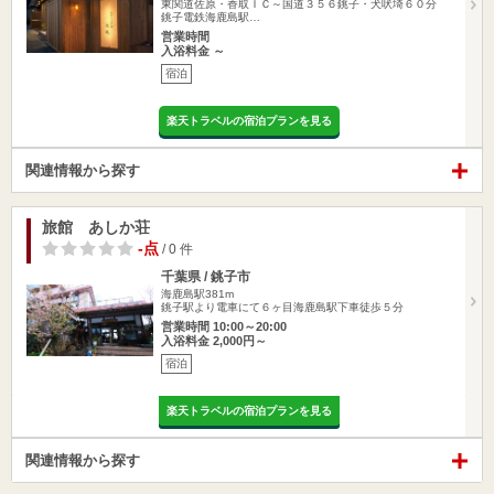
東関道佐原・香取ＩＣ～国道３５６銚子・犬吠埼６０分
銚子電鉄海鹿島駅…
営業時間
入浴料金 ～
宿泊
楽天トラベルの宿泊プランを見る
関連情報から探す
旅館 あしか荘
-点
/ 0 件
千葉県 / 銚子市
海鹿島駅381m
銚子駅より電車にて６ヶ目海鹿島駅下車徒歩５分
営業時間 10:00～20:00
入浴料金 2,000円～
宿泊
楽天トラベルの宿泊プランを見る
関連情報から探す