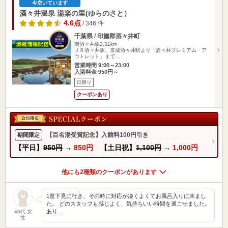
今空いています
酒々井温泉 湯楽の里(ゆらのさと）
4.6点
/ 346 件
千葉県 / 印旛郡酒々井町
南酒々井駅2.31km
ＪＲ酒々井駅、京成酒々井駅より「酒々井プレミアム・ア
ウトレット」まで…
営業時間 9:00～23:00
入浴料金 950円～
日帰り
クーポンあり
【百名湯受賞記念】入館料100円引き
期間限定
【平日】
950円
→
850円
【土日祝】
1,100円
→
1,000円
他にも2種類のクーポンがあります
1度下見に行き、その時に対応が凄くよくてお風呂入りに来まし
た。 どのスタッフも感じよく、気持ちいい時間を過ごせました。
あり…
40代 女
性