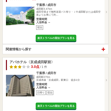
千葉県 / 成田市
成田駅3.47km
成田空港まで無料送迎バス有り・ＪＲ成田駅または成田空
港よりお車にて約…
営業時間
入浴料金 ～
宿泊
楽天トラベルの宿泊プランを見る
関連情報から探す
アパホテル〈京成成田駅前〉
3.0点
/ 1 件
千葉県 / 成田市
成田駅270m
京成本線「京成成田」駅東口 徒歩1分
営業時間
入浴料金 ～
日帰り
宿泊
楽天トラベルの宿泊プランを見る