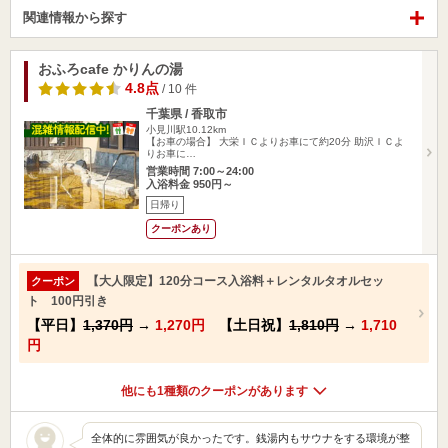
関連情報から探す
おふろcafe かりんの湯
4.8点
/ 10 件
千葉県 / 香取市
小見川駅10.12km
【お車の場合】 大栄ＩＣよりお車にて約20分 助沢ＩＣよ
りお車に…
営業時間 7:00～24:00
入浴料金 950円～
日帰り
クーポンあり
【大人限定】120分コース入浴料＋レンタルタオルセッ
クーポン
ト 100円引き
【平日】
1,370円
→
1,270円
【土日祝】
1,810円
→
1,710
円
他にも1種類のクーポンがあります
全体的に雰囲気が良かったです。銭湯内もサウナをする環境が整