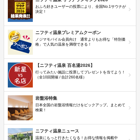
おふろ好きユーザーの投票により、全国No.1サウナが
決定！
ニフティ温泉プレミアムクーポン
ノジマモバイル会員向け 通常よりもお得な「特別価
格」で人気の温泉を満喫できる！
【ニフティ温泉 百名湯2026】
行ってみたい施設に投票してプレゼントを当てよう！
（全10回開催 / 合計260名様）
岩盤浴特集
日本全国の岩盤浴情報だけをピックアップ。まとめて
検索！
ニフティ温泉ニュース
温泉にもっと行きたくなる！お得な情報を掲載中