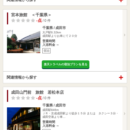
宮本旅館 ＜千葉県＞
-点
/ 0 件
千葉県 / 成田市
大戸駅6.32km
成田駅よりお車にて２０分
営業時間
入浴料金 ～
宿泊
楽天トラベルの宿泊プランを見る
関連情報から探す
成田山門前 旅館 若松本店
-点
/ 0 件
千葉県 / 成田市
成田駅846m
ＪＲ・京成成田駅より徒歩１５分 または タクシー３分・
成田空港より車…
営業時間
入浴料金 ～