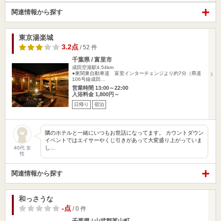
関連情報から探す
東京湯楽城
3.2点
/ 52 件
千葉県 / 富里市
成田空港駅4.54km
●東関東自動車道 富里インターチェンジより約7分（県道
106号線成田…
営業時間 13:00～22:00
入浴料金 1,800円～
日帰り
宿泊
隣のホテルと一緒にいつもお世話になってます。 カウントダウン
イベントではエイサーやくじ引きがあって大変盛り上がっていま
し…
40代 女
性
関連情報から探す
和っさうな
-点
/ 0 件