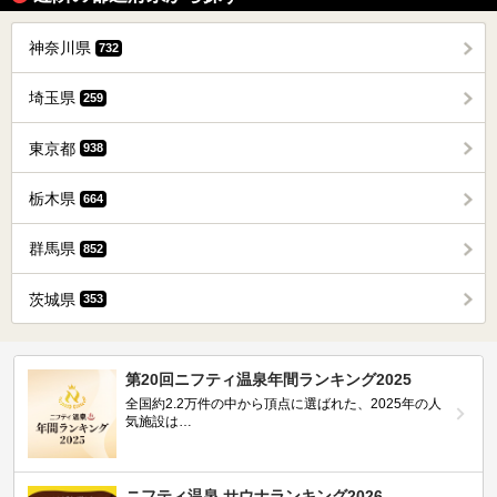
神奈川県
732
埼玉県
259
東京都
938
栃木県
664
群馬県
852
茨城県
353
第20回ニフティ温泉年間ランキング2025
全国約2.2万件の中から頂点に選ばれた、2025年の人
気施設は…
ニフティ温泉 サウナランキング2026