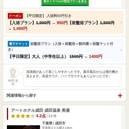
楽天トラベルの宿泊プランを見る
【平日限定】 入浴料50円引き
クーポン
【入浴プラン】
1,000円
→
950円
【岩盤浴プラン】
1,500円
→
1,450円
岩盤浴プラン（入浴＋岩盤浴＋館内着＋岩盤マット付
電子チケット
き）
【平日限定】大人（中学生以上）
1500円
→
1400円
清潔感があって過ごしやすかったです。露天風呂からは飛行機が
見えます。高温サウナ、ハーブサウナもありよかったです。
40代 女
性
関連情報から探す
アートホテル成田 成田温泉 美湯
4.2点
/ 13 件
千葉県 / 成田市
空港第２ビル駅3.14km