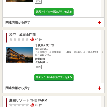
宿泊
楽天トラベルの宿泊プランを見る
関連情報から探す
和空 成田山門前
-点
/ 0 件
千葉県 / 成田市
成田駅751m
「京成電鉄 京成成田駅」「JR線 成田駅」より徒歩約10
分／成田空港…
営業時間
入浴料金 ～
宿泊
楽天トラベルの宿泊プランを見る
関連情報から探す
農園リゾート THE FARM
-点
/ 0 件