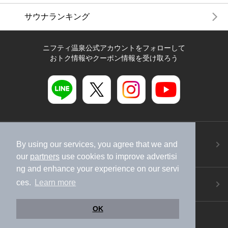
サウナランキング
ニフティ温泉公式アカウントをフォローして
おトク情報やクーポン情報を受け取ろう
ニフティ温泉アプリ
By using our services, you agree that we and
地図から温泉検索！お得な限定クーポンも！
今すぐダウンロード！
our
partners
use cookies to improve advertisi
ng and enhance your experience on our servi
ご意見ご要望 ・お問い合わせ
ces.
Learn more
施設データの新規追加や修正依頼もこちらから
OK
スマートフォン
/
PC
加盟店募集（資料請求）
広告出稿のご案内