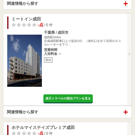
関連情報から探す
ミートイン成田
-点
/ 0 件
千葉県 / 成田市
成田駅346m
京成成田駅東口より徒歩2分。（改札口を出て右前のエス
カレーターを下り…
営業時間
入浴料金 ～
宿泊
楽天トラベルの宿泊プランを見る
関連情報から探す
ホテルマイステイズプレミア成田
-点
/ 0 件