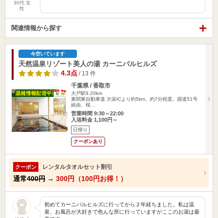
30代 女
性
関連情報から探す
今空いています
天然温泉リゾート美人の湯 カーニバルヒルズ
4.3点
/ 13 件
千葉県 / 香取市
大戸駅9.20km
東関東自動車道 大栄ICより約5km。約7分程度。国道51号
経由、桜…
営業時間 9:30～22:00
入浴料金 1,100円～
日帰り
クーポンあり
レンタルタオルセット割引
クーポン
通常
400円
→
300円（100円お得！）
初めてカーニバルヒルズに行ってから２年経ちました。私は温
泉、お風呂が大好きで色んな所に行っていますがここのお湯は最