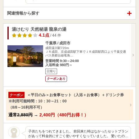
関連情報から探す
湯けむり 天然秘湯 龍泉の湯
4.1点
/ 44 件
千葉県 / 成田市
成田湯川駅720m
ＪＲ成田、京成成田駅下車でＪＲ成田駅西口より千葉交通
バス美郷台線竜角…
営業時間 9:30～24:00
入浴料金 980円～
日帰り
クーポンあり
＜平日のみ＞お食事セット（入浴＋お食事）＋ドリンク券
クーポン
※利用可能時間：10：30～21：00
（8/8～16利用不可）
通常
2,880円
→
2,400円（480円お得！）
子供たちをつれてきました。 前回来た時はなかったセットプラン
があって料金的にすごく使いやすくなっていました。 驚いたの…