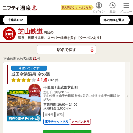
購入済チケットはこちら
ログイン
履歴
メニュー
千葉県TOP
他の路線を選ぶ
芝山鉄道
周辺の
温泉、日帰り温泉、スーパー銭湯を探す【クーポンあり】
駅名で探す
21
"芝山鉄道"の検索結果
件
今空いています
成田空港温泉 空の湯
4.1点
/ 82 件
千葉県 / 山武郡芝山町
芝山千代田駅310m
芝山鉄道 芝山千代田駅 徒歩3分芝山鉄道 芝山千代田駅 徒
歩3分 …
営業時間 10:00～24:00
入浴料金 1,000円～
日帰り
宿泊
電子チケットあり
クーポンあり