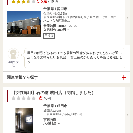
3.5点
/ 49 件
千葉県 / 富里市
公津の杜駅3.71km
京成成田駅東口バス停2番乗り場より久能・七栄・両国・
ハニワ台方面乗車…
営業時間 10:00～22:00
入浴料金 850円～
日帰り
風呂の種類があるわけでも最新の設備があるわけでもないが通い
たくなる素晴らしいお風呂。 黄土色の少しぬめりを感じる湯はし
っ…
30代 女
性
関連情報から探す
【女性専用】石の癒 成田店（閉館しました）
-点
/ 0 件
千葉県 / 成田市
成田駅2.02km
・京成成田駅から徒歩約35分
営業時間
入浴料金 ～