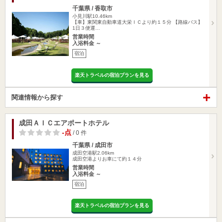
千葉県 / 香取市
小見川駅10.46km
【車】東関東自動車道大栄ＩＣより約１５分 【路線バス】
1日３便運…
営業時間
入浴料金 ～
宿泊
楽天トラベルの宿泊プランを見る
関連情報から探す
成田ＡＩＣエアポートホテル
-点
/ 0 件
千葉県 / 成田市
成田空港駅2.06km
成田空港よりお車にて約１４分
営業時間
入浴料金 ～
宿泊
楽天トラベルの宿泊プランを見る