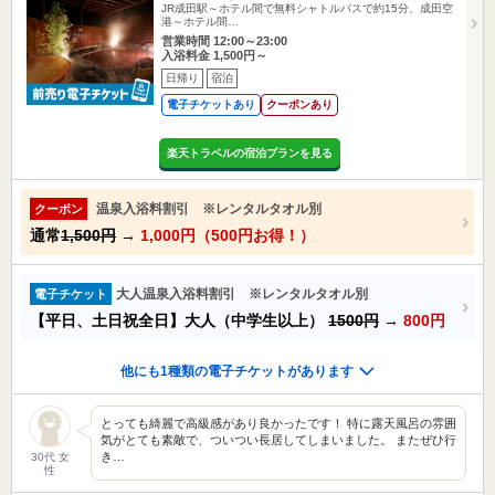
JR成田駅～ホテル間で無料シャトルバスで約15分、成田空
港～ホテル間…
営業時間 12:00～23:00
入浴料金 1,500円～
日帰り
宿泊
電子チケットあり
クーポンあり
楽天トラベルの宿泊プランを見る
温泉入浴料割引 ※レンタルタオル別
クーポン
通常
1,500円
→
1,000円（500円お得！）
大人温泉入浴料割引 ※レンタルタオル別
電子チケット
【平日、土日祝全日】大人（中学生以上）
1500円
→
800円
他にも1種類の電子チケットがあります
とっても綺麗で高級感があり良かったです！ 特に露天風呂の雰囲
気がとても素敵で、ついつい長居してしまいました。 またぜひ行
き…
30代 女
性