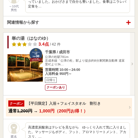
っていました。おかげさまで自分も整いました。食事はニラレバ
定食を…
～10代
男性
関連情報から探す
崋の湯（はなのゆ）
3.4点
/ 42 件
千葉県 / 成田市
公津の杜駅781m
京成本線「公津の杜」駅より徒歩約8分東関東自動車 道富
里ICより3k…
営業時間 10:00～24:00
入浴料金 950円～
日帰り
クーポンあり
【平日限定】入浴＋フェイスタオル 割引き
クーポン
通常
1,200円
→
1,000円（200円お得！）
高濃度炭酸泉はテレビを見ながら ゆっくり入れて気に入りまし
た。マッサージもボディ、フット、アロマトリートメント、アカ
スリ、…
匿名