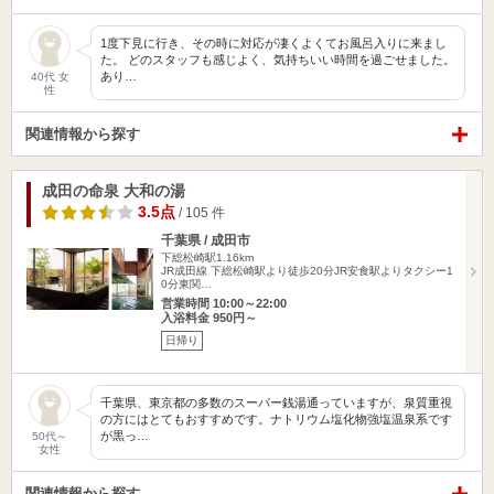
1度下見に行き、その時に対応が凄くよくてお風呂入りに来まし
た。 どのスタッフも感じよく、気持ちいい時間を過ごせました。
あり…
40代 女
性
関連情報から探す
成田の命泉 大和の湯
3.5点
/ 105 件
千葉県 / 成田市
下総松崎駅1.16km
JR成田線 下総松崎駅より徒歩20分JR安食駅よりタクシー1
0分東関…
営業時間 10:00～22:00
入浴料金 950円～
日帰り
千葉県、東京都の多数のスーパー銭湯通っていますが、泉質重視
の方にはとてもおすすめです。ナトリウム塩化物強塩温泉系です
が黒っ…
50代～
女性
関連情報から探す