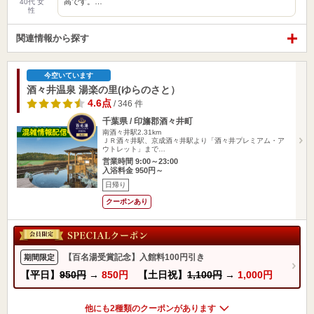
高です。…
40代 女
性
関連情報から探す
今空いています
酒々井温泉 湯楽の里(ゆらのさと）
4.6点
/ 346 件
千葉県 / 印旛郡酒々井町
南酒々井駅2.31km
ＪＲ酒々井駅、京成酒々井駅より「酒々井プレミアム・ア
ウトレット」まで…
営業時間 9:00～23:00
入浴料金 950円～
日帰り
クーポンあり
【百名湯受賞記念】入館料100円引き
期間限定
【平日】
950円
→
850円
【土日祝】
1,100円
→
1,000円
他にも2種類のクーポンがあります