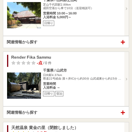
千葉県 / 山武郡芝山町
芝山千代田駅2.89km
成田空港から車で10分（送迎相談可）
営業時間 10:00～16:00
入浴料金 5,000円～
日帰り
関連情報から探す
Render Fika Sammu
-点
/ 0 件
千葉県 / 山武市
日向駅4.37km
県道22号経由 酒々井ICから約30分 山武成東から約15分 …
営業時間
入浴料金 ～
日帰り
宿泊
関連情報から探す
天然温泉 黄金の里（閉館しました）