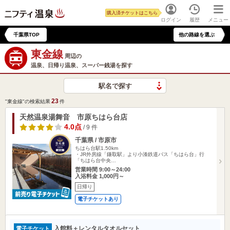
購入済チケットはこちら
ログイン
履歴
メニュー
千葉県TOP
他の路線を選ぶ
東金線
周辺の
温泉、日帰り温泉、スーパー銭湯を探す
駅名で探す
23
"東金線"の検索結果
件
天然温泉湯舞音 市原ちはら台店
4.0点
/ 9 件
千葉県 / 市原市
ちはら台駅1.50km
・JR外房線「鎌取駅」より小湊鉄道バス「ちはら台」行
「ちはら台中央…
営業時間 9:00～24:00
入浴料金 1,000円～
日帰り
電子チケットあり
入館料＋レンタルタオルセット
電子チケット