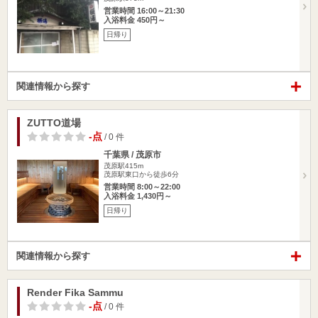
営業時間 16:00～21:30
入浴料金 450円～
日帰り
関連情報から探す
ZUTTO道場
-点
/ 0 件
千葉県 / 茂原市
茂原駅415m
茂原駅東口から徒歩6分
営業時間 8:00～22:00
入浴料金 1,430円～
日帰り
関連情報から探す
Render Fika Sammu
-点
/ 0 件