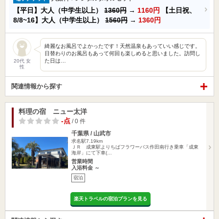
【平日】大人（中学生以上）
1360円
→
1160円
【土日祝、
8/8~16】大人（中学生以上）
1560円
→
1360円
綺麗なお風呂でよかったです！天然温泉もあっていい感じです。
日替わりのお風呂もあって何回も楽しめると思いました。訪問し
た日は…
20代 女
性
関連情報から探す
料理の宿 ニュー太洋
-点
/ 0 件
千葉県 / 山武市
求名駅7.19km
ＪＲ 成東駅よりちばフラワーバス作田南行き乗車「成東
海岸」にて下車(…
営業時間
入浴料金 ～
宿泊
楽天トラベルの宿泊プランを見る