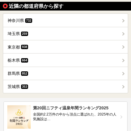
近隣の都道府県から探す
神奈川県
732
埼玉県
259
東京都
938
栃木県
664
群馬県
852
茨城県
353
第20回ニフティ温泉年間ランキング2025
全国約2.2万件の中から頂点に選ばれた、2025年の人
気施設は…