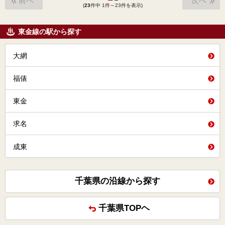
前へ
次へ
(
23
件中 1件～23件を表示)
東金線の駅から探す
大網
福俵
東金
求名
成東
千葉県の沿線から探す
千葉県TOPヘ