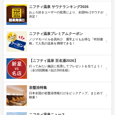
ニフティ温泉 サウナランキング2026
おふろ好きユーザーの投票により、全国No.1サウナが
決定！
ニフティ温泉プレミアムクーポン
ノジマモバイル会員向け 通常よりもお得な「特別価
格」で人気の温泉を満喫できる！
【ニフティ温泉 百名湯2026】
行ってみたい施設に投票してプレゼントを当てよう！
（全10回開催 / 合計260名様）
岩盤浴特集
日本全国の岩盤浴情報だけをピックアップ。まとめて
検索！
ニフティ温泉ニュース