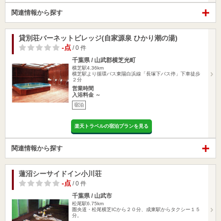
関連情報から探す
貸別荘バーネットビレッジ(自家源泉 ひかり潮の湯)
-点
/ 0 件
千葉県 / 山武郡横芝光町
横芝駅4.36km
横芝駅より循環バス東陽白浜線「長塚下バス停」下車徒歩
２分
営業時間
入浴料金 ～
宿泊
楽天トラベルの宿泊プランを見る
関連情報から探す
蓮沼シーサイドイン小川荘
-点
/ 0 件
千葉県 / 山武市
松尾駅6.75km
圏央道・松尾横芝ICから２０分、成東駅からタクシー１５
分。