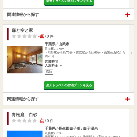
楽天トラベルの宿泊プランを見る
関連情報から探す
森と空と家
-点
/ 0 件
千葉県 / 山武市
日向駅2.27km
・渋谷駅から約70分・東京駅から約60分・高速佐倉ICから
約20分 …
営業時間
入浴料金 ～
宿泊
楽天トラベルの宿泊プランを見る
関連情報から探す
青松庭 白砂
-点
/ 0 件
千葉県 / 長生郡白子町 / 白子温泉
八積駅7.03km
茂原駅よりバスで30分 ＪＲ千葉駅より高速バスで60分