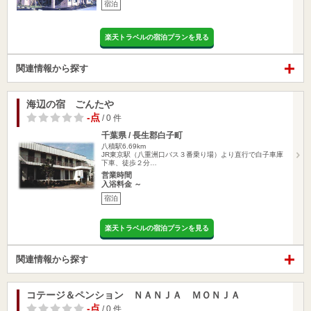
宿泊
楽天トラベルの宿泊プランを見る
関連情報から探す
海辺の宿 ごんたや
-点
/ 0 件
千葉県 / 長生郡白子町
八積駅6.69km
JR東京駅（八重洲口バス３番乗り場）より直行で白子車庫
下車、徒歩２分…
営業時間
入浴料金 ～
宿泊
楽天トラベルの宿泊プランを見る
関連情報から探す
コテージ＆ペンション ＮＡＮＪＡ ＭＯＮＪＡ
-点
/ 0 件