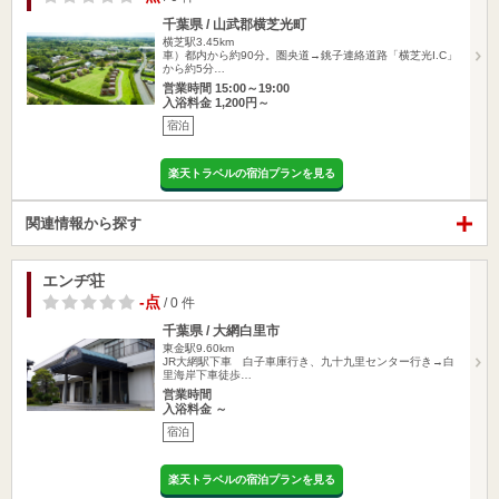
千葉県 / 山武郡横芝光町
横芝駅3.45km
車）都内から約90分。圏央道→銚子連絡道路「横芝光I.C」
から約5分…
営業時間 15:00～19:00
入浴料金 1,200円～
宿泊
楽天トラベルの宿泊プランを見る
関連情報から探す
エンヂ荘
-点
/ 0 件
千葉県 / 大網白里市
東金駅9.60km
JR大網駅下車 白子車庫行き、九十九里センター行き→白
里海岸下車徒歩…
営業時間
入浴料金 ～
宿泊
楽天トラベルの宿泊プランを見る