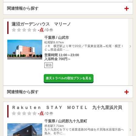
関連情報から探す
蓮沼ガーデンハウス マリーノ
-点
/ 0 件
千葉県 / 山武市
松尾駅6.67km
ＪＲ 横芝駅より車で20分／千葉東金道路→松尾・横芝Ｉ
Ｃ→県道成田・…
営業時間 11:00～23:00
入浴料金 700円～
宿泊
楽天トラベルの宿泊プランを見る
関連情報から探す
Ｒａｋｕｔｅｎ ＳＴＡＹ ＭＯＴＥＬ 九十九里浜片貝
-点
/ 0 件
千葉県 / 山武郡九十九里町
求名駅7.71km
九十九里ICを下りて産業道路30号線を片貝海水浴場方面へ
進み、右手に…