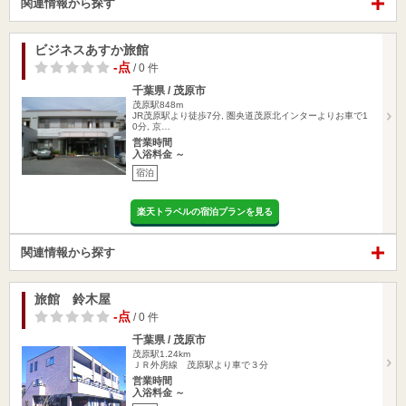
関連情報から探す
ビジネスあすか旅館
-点
/ 0 件
千葉県 / 茂原市
茂原駅848m
JR茂原駅より徒歩7分, 圏央道茂原北インターよりお車で1
0分, 京…
営業時間
入浴料金 ～
宿泊
楽天トラベルの宿泊プランを見る
関連情報から探す
旅館 鈴木屋
-点
/ 0 件
千葉県 / 茂原市
茂原駅1.24km
ＪＲ外房線 茂原駅より車で３分
営業時間
入浴料金 ～