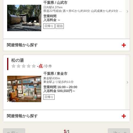
千葉県 / 山武市
日向駅4.37km
県道22号経由 酒々井ICから約30分 山武成東から約15分 …
営業時間
入浴料金 ～
日帰り
宿泊
関連情報から探す
松の湯
-点
/ 0 件
千葉県 / 東金市
東金駅430m
東金駅より徒歩約11分
営業時間 16:00～20:00
入浴料金 500,550円～
日帰り
関連情報から探す
1
/
1