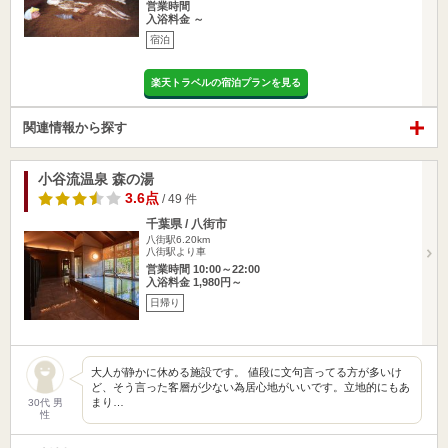
営業時間
入浴料金 ～
宿泊
楽天トラベルの宿泊プランを見る
関連情報から探す
小谷流温泉 森の湯
3.6点
/ 49 件
千葉県 / 八街市
八街駅6.20km
八街駅より車
営業時間 10:00～22:00
入浴料金 1,980円～
日帰り
大人が静かに休める施設です。 値段に文句言ってる方が多いけ
ど、そう言った客層が少ない為居心地がいいです。立地的にもあ
まり…
30代 男
性