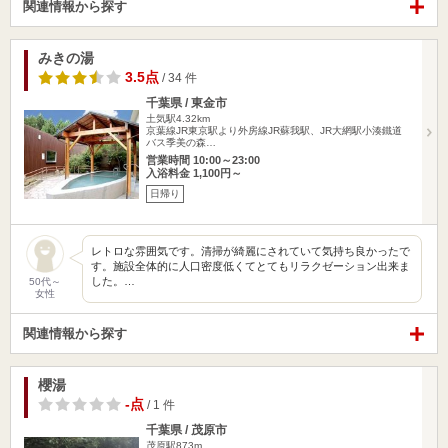
関連情報から探す
みきの湯
3.5点
/ 34 件
千葉県 / 東金市
土気駅4.32km
京葉線JR東京駅より外房線JR蘇我駅、JR大網駅小湊鐵道
バス季美の森…
営業時間 10:00～23:00
入浴料金 1,100円～
日帰り
レトロな雰囲気です。清掃が綺麗にされていて気持ち良かったで
す。施設全体的に人口密度低くてとてもリラクゼーション出来ま
した。…
50代～
女性
関連情報から探す
櫻湯
-点
/ 1 件
千葉県 / 茂原市
茂原駅873m