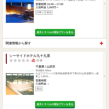
営業時間 10:00～17:00
入浴料金 1,000円～
日帰り
宿泊
楽天トラベルの宿泊プランを見る
関連情報から探す
シーサイドホテル九十九里
-点
/ 0 件
千葉県 / 山武市
求名駅6.96km
ちばフラワーバス海岸線成東海岸下車3分/山武成東IC→成
東より約20…
営業時間
入浴料金 ～
宿泊
楽天トラベルの宿泊プランを見る