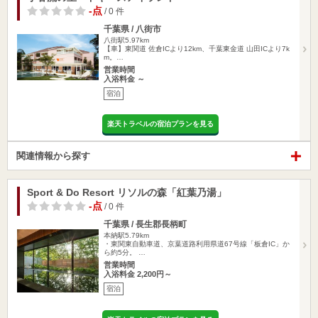
-点
/ 0 件
千葉県 / 八街市
八街駅5.97km
【車】東関道 佐倉ICより12km、千葉東金道 山田ICより7k
m。…
営業時間
入浴料金 ～
宿泊
楽天トラベルの宿泊プランを見る
関連情報から探す
Sport & Do Resort リソルの森「紅葉乃湯」
-点
/ 0 件
千葉県 / 長生郡長柄町
本納駅5.79km
・東関東自動車道、京葉道路利用県道67号線「板倉IC」か
ら約5分。 …
営業時間
入浴料金 2,200円～
宿泊