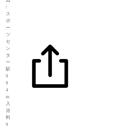
/
ス
ポ
ー
ツ
セ
ン
タ
ー
駅
9
8
4
m
入
浴
料
9