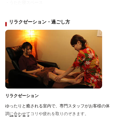
・うたた寝スペース
・縁側
・ガチャガチャ
リラクゼーション・過ごし方
また、お土産、地元の青果、パンの販売などもございま
す。
他にも色々な設備がございます。
・最新コインマッサージ
・「瓶ジュース」「牛乳」自販機
・「水素水」コイン式自販機
リラクゼーション
・「黒酢ドリンク」
・美容・健康グッズ
ゆったりと癒される室内で、専門スタッフがお客様の体
・漢方抽出マシーン
調に合わせてコリや疲れを取りのぞきます。