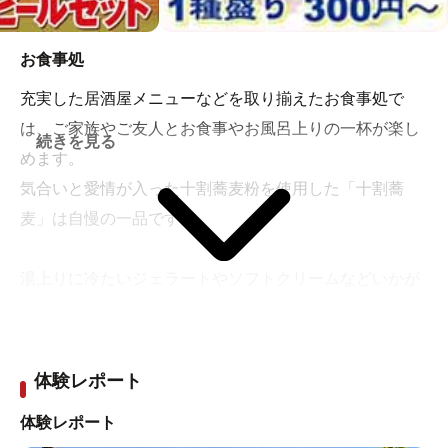
お食事処
充実した居酒屋メニューなどを取り揃えたお食事処で
は、ご家族やご友人とお食事やお風呂上りの一杯が楽し
続きを見る
めます。
気合いと愛情が入った十割蕎麦粉を使用した「十割蕎
麦」は自慢の一品です。
湯上りに冷たいジェラートやソフトクリームなどいかが
ですか？
また、4種類のおつまみから一品付きの『生ビールセッ
ト』も復活！！
体験レポート
湯上りに極楽気分で”おいしい”がいっぱいです。
体験レポート