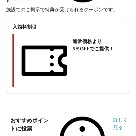
様！中庭には子どもたちが大喜びのキッズスペースまで
施設でのご掲示で特典が受けられるクーポンです。
完備されているんです。シンプルだからこそ、要所のク
オリティが光る名店の魅力をじっくり紹介します。
入館料割引
「極楽湯 千葉稲毛店」とは
通常価格より
2009年5月に開業し、今年で17年目を迎える「極楽湯 千
5％OFFでご提供！
葉稲毛店」。
おすすめポイン
詳しく
見る
トに投票