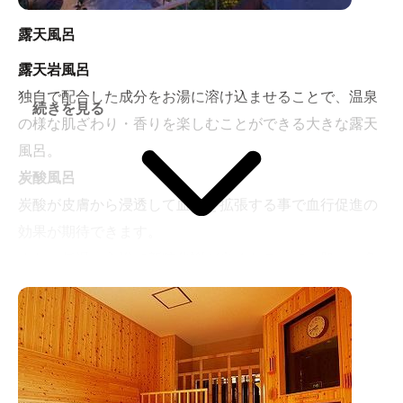
露天風呂
露天岩風呂
独自で配合した成分をお湯に溶け込ませることで、温泉
続きを見る
の様な肌ざわり・香りを楽しむことができる大きな露天
風呂。
炭酸風呂
炭酸が皮膚から浸透して血管を拡張する事で血行促進の
効果が期待できます。
また、低温の入浴で新陳代謝が良くなるので、肌への負
担が少なく
気泡が毛穴の汚れを落として美容効果も期待できます。