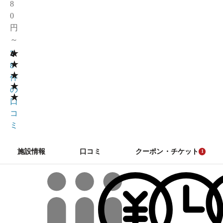
8
0
円
～
★
4
7
★
8
★
件
★
の
★
口
コ
ミ
施設情報
口コミ
クーポン・チケット
1