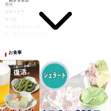
続きを見る
・日焼けマシーン（男性脱衣所）
整体
ボディケア
足つぼ
タイ古式ストレッチ
首・背中・肩集中オイル
ストレスリリース
ハンド・腕オイルコース
お食事
韓国式あかすり
アロマトリートメント
予約受付電話
：043-207-0678