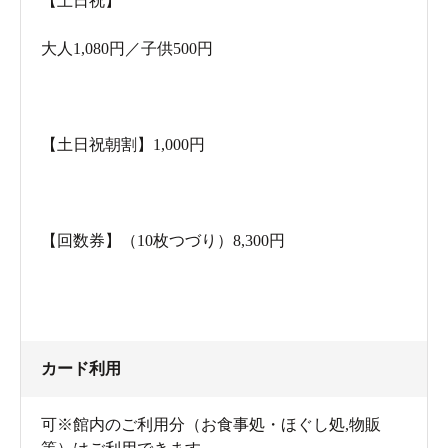
【土日祝】
た休日の朝、開放的な大きなお風呂に浸かるのって、本
当に最高ですよね。これぞ休日！という贅沢な気分を朝
大人1,080円／子供500円
からばっちり味わえます。
【土日祝朝割】1,000円
【回数券】（10枚つづり）8,300円
カード利用
券売機は現金以外も使用できるのが嬉しい。
可※館内のご利用分（お食事処・ほぐし処,物販