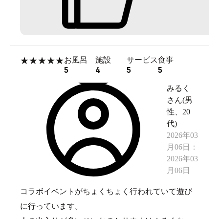
★
★
★
★
★
お風呂
施設
サービス
食事
5
4
5
5
みるく
さん(
男
複合型ショッピングセンター「オーツーパーク」
性
、
20
代
)
利用方法と料金
2026年03
まずは気になる利用法と料金から。
月06日
：
館内に入ったら、靴を脱いで靴箱へ入れます。
2026年03
月06日
コラボイベントがちょくちょく行われていて遊び
に行っています。