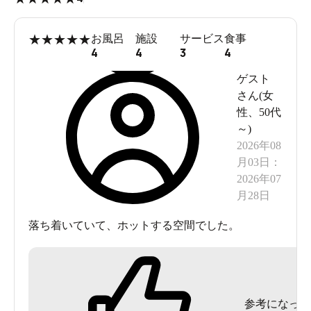
★
★
★
★
★
お風呂
施設
サービス
食事
4
4
3
4
ゲスト
さん(
女
性
、
50代
～
)
2026年08
月03日
：
2026年07
月28日
落ち着いていて、ホットする空間でした。
JR稲毛駅東口を出て目の前が2番のりば
参考になった