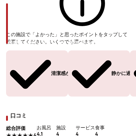
極楽湯 千葉稲毛店 外観
国道16号線沿いの
複合型ショッピングセンター「オー
この施設で「よかった」と思ったポイントをタップして
投票してください。いくつでも選べます。
投票ありがとうございます
投票ありがとうございます
ツーパーク」内
にあり、周りには大型家電量販店や飲食
店、ゲームセンターなどが集まっています。お買い物や
食事ついでにふらっと立ち寄りやすいロケーションで、
広々とした駐車場が終日無料なのも見逃せません。
清潔感がある
静かに過ご
もちろん、電車やバスでのアクセスも便利。
千葉都市モ
ノレール「スポーツセンター駅」からは歩いて11〜12分
ほどですが、
JR稲毛駅から出ている「山王町行き」のバ
口コミ
ス
を使うのもおすすめです。
「オーツーパーク」バス停
で下車すると目の前です。運行本数が多いので、移動の
お風呂
施設
サービス
食事
総合評価
4.1
4
4
4
4
ストレスなく足を運べますよ。
★
★
★
★
★