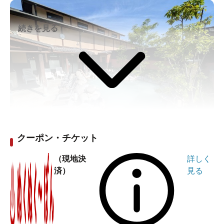
★11時～15時までランチもご用意しております。
続きを見る
座敷の席数：16席
テーブル席数：23席
カウンター席数:19席
ファミリー＆女性におすすめ！キッズスペースやReFaの
シャワーが嬉しい「極楽湯 千葉稲毛店」
クーポン・チケット
さとちん / 2026年07月06日作成地域に根差した居心地の
（現地決
詳しく
良さが魅力の「極楽湯 千葉稲毛店」。一見すると親しみ
済）
見る
やすい普通のスーパー銭湯のようですが、実際に現地を
訪れてみると、他にはないこだわりが隠されていまし
た。なんと女性側の洗い場はシャワーがすべて
「ReFa」、さらにサウナは贅沢なオートロウリュウ仕