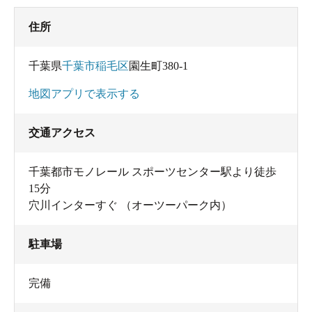
なぜ男湯に日焼けマシーンが置いてあることが多いのだ
住所
ろうと、今回気になって調べてみたところ、どうやら温
浴効果が関係しているようです。サウナや大きなお風呂
千葉県
千葉市稲毛区
園生町380-1
に入って血行が良くなると、古い角質が落ちやすくな
地図アプリで表示する
り、肌がキレイに温まった状態で紫外線を浴びられるた
め、ムラなく小麦色に焼けやすいという説があるのだそ
交通アクセス
う。効率よく日焼けを楽しみたい人の間では、サウナと
日焼けマシーンの組み合わせは定番のルートなのだと
千葉都市モノレール スポーツセンター駅より徒歩
か。知らなかった。
15分
穴川インターすぐ （オーツーパーク内）
そして、女性用のパウダースペースは男性に比べて広々
とした使いやすい造り。普通のドライヤーのほかに、
駐車場
しっかり乾かせる有料のハイパワードライヤーもあるの
ですが、実は
ReFaのドライヤーの貸し出し
もやっている
完備
んです！ヘアケアを気にする女性なら、これはぜひ利用
したいですよね。