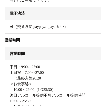
等）はご利用できます。
電子決済
可（交通系IC,paypay,aupay,d払い）
営業時間
営業時間
平日：9:00～27:00
売店ではサウナハットなども販売しています。
土日祝：7:00～27:00
脱衣所とパウダールーム
（最終入館26:20）
＜お食事処＞
脱衣所のロッカーは、空いている場所を自分で自由に選
10:00～26:00（LO25:30）
んで使えます。もし貴重品が気になるという人は、大浴
終日アルコール提供不可アルコール提供時間
場へ向かう廊下の手前にある貴重品用ロッカーに預けて
10:00～25:30
おくと安心です。