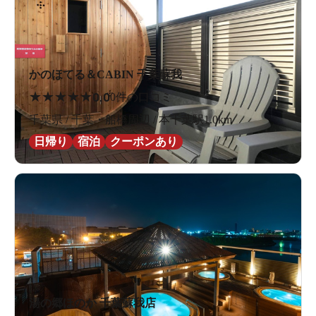
いざ大浴場へ！開放感バツグンの内湯めぐり
実際に入浴した様子を、営業時間前に特別に撮影させて
いただいた写真とともにレポートします。
かのほてる＆CABIN 千葉蘇我
中に入ると、まずその圧倒的な開放感にびっくり。なぜ
★
★
★
★
★
0.0
0件の口コミ
だろうと周りを見渡してみたら、天井が上へ向かって
千葉県 / 千葉・船橋周辺 / 本千葉駅1.0km
高々と抜けている設計だからなんですね。閉塞感が感じ
日帰り
宿泊
クーポンあり
られず、これだけで一気にリラックス気分が高まりま
す。
湯の郷ほのか 千葉蘇我店