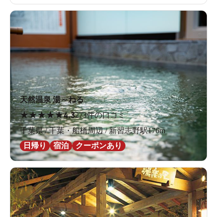
高い天井からも心地よい光が降り注ぎます。
かけ湯でサッと汗を流したら、まずは体をきれいに洗い
ます。
シャンプーやリンス、ボディソープ
といったアメ
ニティは一通り揃っているので、手ぶらで楽々。さらに
女性用の洗い場はなんとシャワーヘッドがすべてReFa！
お風呂に入る前から、いきなり贅沢な気分に浸れちゃい
天然温泉 湯～ねる
ます。
★
★
★
★
★
4.3
273件の口コミ
千葉県 / 千葉・船橋周辺 / 新習志野駅176m
日帰り
宿泊
クーポンあり