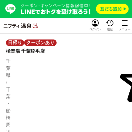
ログイン
履歴
メニュー
日帰り
クーポンあり
極楽湯 千葉稲毛店
千
葉
県
/
千
葉
・
船
橋
周
辺