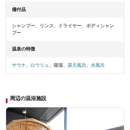
備付品
シャンプー
、
リンス
、
ドライヤー
、
ボディシャン
プー
女性用パウダースペース
温泉の特徴
サウナ
、
ロウリュ
、
寝湯
、
露天風呂
、
水風呂
周辺の温浴施設
ReFaのドライヤーは1回100円で借りられます。