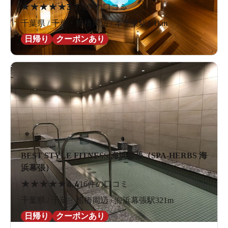
★
★
★
★
★
3.7
72件の口コミ
千葉県 / 千葉・船橋周辺 / 本千葉駅1.1km
日帰り
クーポンあり
大きな窓から自然光がたっぷりと入る内風呂
BEST STYLE FITNESS 海浜幕張（SPA-HERBS 海
浜幕張）
★
★
★
★
★
4.4
16件の口コミ
千葉県 / 千葉・船橋周辺 / 海浜幕張駅321m
日帰り
クーポンあり