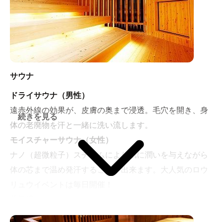
サウナ
ドライサウナ（男性）
遠赤外線の効果が、皮膚の奥まで浸透。毛穴を開き、身
続きを見る
体の老廃物を汗と一緒に洗い流します。
モイスチャーサウナ（女性）
ナノ（超微粒子）スチームにより肌に潤いを与えながら
体の芯まで温め発汗することが出来ます。大人気のロウ
リュウイベントは毎日開催！
蒸気浴
蒸気と酸素を拡散している空間で身体に負担を掛けずに