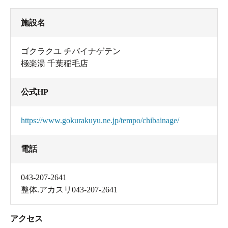
施設名
貴重品ロッカーは自分で番号を設定します。
ゴクラクユ チバイナゲテン
極楽湯 千葉稲毛店
公式HP
https://www.gokurakuyu.ne.jp/tempo/chibainage/
電話
043-207-2641
整体.アカスリ043-207-2641
脱衣所のロッカーのサイズは2種類
男性側の脱衣所にはおなじみの
日焼けマシーン
もありま
アクセス
した。