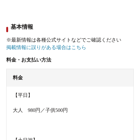
基本情報
靴箱の鍵は自分で保管します。
※最新情報は各種公式サイトなどでご確認ください
掲載情報に誤りがある場合はこちら
チケットは券売機で買うのですが、現金だけじゃなく、
電子マネーや交通系ICカードも使える
のが地味にありが
料金・お支払い方法
たいところ。バスタオルとフェイスタオルがセットに
なった
「タオルセット」
が440円で用意されているので、
料金
思い立ったときに手ぶらでふらっと来ちゃっても大丈
【平日】
夫。
料金は大人平日980円、土日祝が1,080円。4歳以上の子ど
大人 980円／子供500円
もは全日500円で、3歳以下は無料です。
また、
土日祝は朝7時から9時まで「朝風呂」
もやってい
て、こちらは1,000円で利用できます。ちょっと早起きし