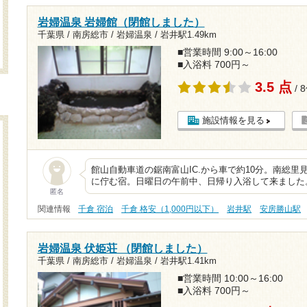
岩婦温泉 岩婦館（閉館しました）
千葉県 / 南房総市 / 岩婦温泉 /
岩井駅1.49km
■営業時間 9:00～16:00
■入浴料 700円～
3.5 点
/ 
施設情報を見る
館山自動車道の鋸南富山IC.から車で約10分。南総
に佇む宿。日曜日の午前中、日帰り入浴して来ました
匿名
関連情報
千倉 宿泊
千倉 格安（1,000円以下）
岩井駅
安房勝山駅
岩婦温泉 伏姫荘 （閉館しました）
千葉県 / 南房総市 / 岩婦温泉 /
岩井駅1.41km
■営業時間 10:00～16:00
■入浴料 700円～