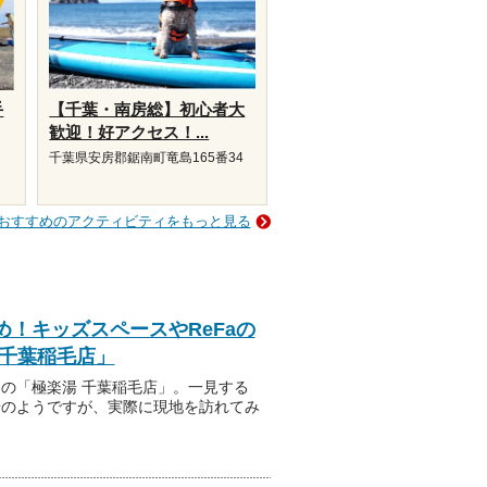
手
【千葉・南房総】初心者大
歓迎！好アクセス！...
千葉県安房郡鋸南町竜島165番34
おすすめのアクティビティをもっと見る
！キッズスペースやReFaの
 千葉稲毛店」
の「極楽湯 千葉稲毛店」。一見する
湯のようですが、実際に現地を訪れてみ