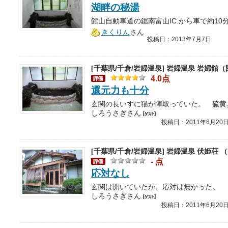
湖畔の秘湯
きくりん
さん
投稿日：2013年7月7日
[千葉県/千倉/岩婦温泉]
岩婦温泉 岩婦館（
4.0点
還元力も十分
しろうさぎさん
投稿日：2011年6月20
[千葉県/千倉/岩婦温泉]
岩婦温泉 伏姫荘 
- 点
応対なし
玄関は開いていたが、応対は無かった。
しろうさぎさん
投稿日：2011年6月20