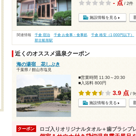
- 点
/ 2件
施設情報を見る
関連情報
千倉 宿泊
千倉 お食事・食事処
千倉 格安（1,000円以下）
那古船形駅
近くのオススメ温泉クーポン
海の湯宿 花しぶき
千葉県 / 館山市塩見
■営業時間 11:30～20:30
■入浴料 800円
3.9 点
/ 
施設情報を見る
ロゴ入りオリジナルタオル＋歯ブラシプ
クーポン