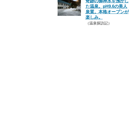
奇跡の御神水を沸かし
た温泉。pH9.6の美人
泉質。本格オープンが
楽しみ。
（温泉探訪記）