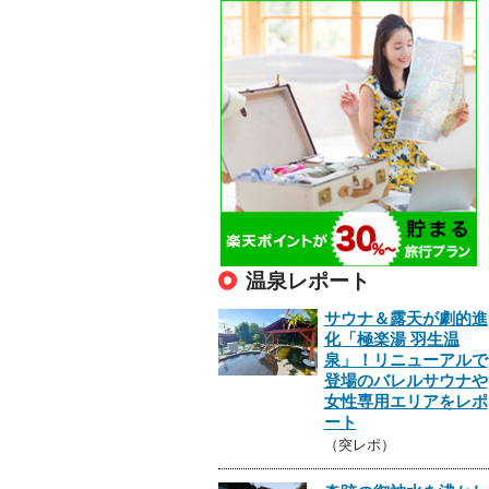
温泉レポート
サウナ＆露天が劇的進
化「極楽湯 羽生温
泉」！リニューアルで
登場のバレルサウナや
女性専用エリアをレポ
ート
（突レポ）