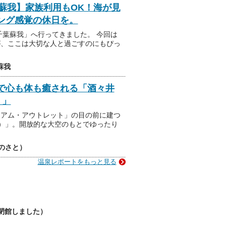
葉蘇我】家族利用もOK！海が見
ング感覚の休日を。
 千葉蘇我」へ行ってきました。 今回は
が、ここは大切な人と過ごすのにもぴっ
蘇我
で心も体も癒される「酒々井
）」
ミアム・アウトレット」の目の前に建つ
と）」。開放的な大空のもとでゆったり
らのさと）
温泉レポートをもっと見る
閉館しました）