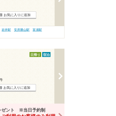
お気に入りに追加
岩井駅
安房勝山駅
富浦駅
日帰り
宿泊
>
9件
お気に入りに追加
レゼント ※当日予約制
>