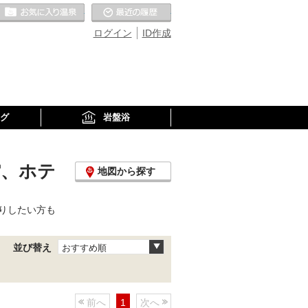
お気に入りの温泉
最近の履歴
ログイン
ID作成
グ
岩盤浴
館、ホテ
地図から探す
りしたい方も
並び替え
おすすめ順
前へ
1
次へ