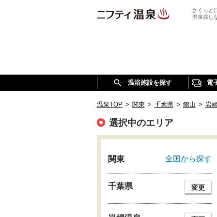
さくっと
温泉探し
温浴施設を探す
電
温泉TOP
>
関東
>
千葉県
>
館山
>
岩
選択中のエリア
全国から探す
関東
千葉県
変更