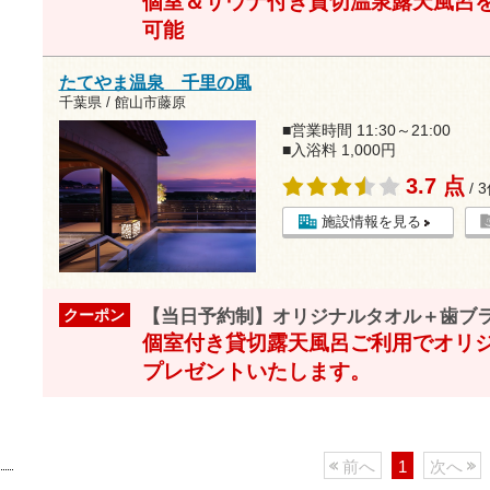
個室＆サウナ付き貸切温泉露天風呂
可能
たてやま温泉 千里の風
千葉県 / 館山市藤原
■営業時間 11:30～21:00
■入浴料 1,000円
3.7 点
/ 
施設情報を見る
【当日予約制】オリジナルタオル＋歯ブ
クーポン
個室付き貸切露天風呂ご利用でオリ
プレゼントいたします。
前へ
1
次へ