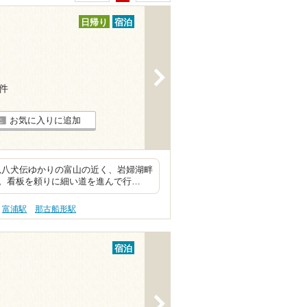
日帰り
宿泊
>
8件
お気に入りに追加
里見八犬伝ゆかりの富山の近く、岩婦湖畔
。看板を頼りに細い道を進んで行…
富浦駅
那古船形駅
宿泊
>