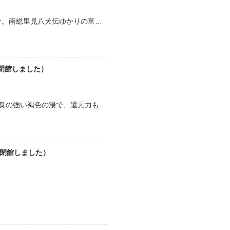
館山自動車道の鋸南富山IC.から車で約10分。南総里見八犬伝ゆかりの富山の近く、岩婦湖畔に佇む宿。日曜日の午前中、日帰り入浴して来ました。看板を頼りに細い道を進んで行くと…
閉館しました）
玄関の長いすに猫が陣取っていた。 硫黄臭の強い褐色の湯で、還元力も十分。 岩婦温泉 単純硫黄泉 加温 循環 １７．９度 ｐＨ７．９１ 湧出量２リットル／分 マグネシウム…
日
（閉館しました）
日