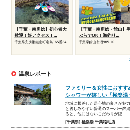
【千葉・南房総】初心者大
【千葉・南房総・館山】
歓迎！好アクセス！...
ぶらでOK！海釣り...
千葉県安房郡鋸南町竜島165番34
千葉県館山市沼985-10
温泉レポート
ファミリー＆女性におすすめ
シャワーが嬉しい「極楽湯
地域に根差した居心地の良さが魅力
と親しみやすい普通のスーパー銭
ると、他にはないこだわりが隠…
[千葉県] 極楽湯 千葉稲毛店