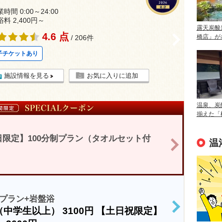
時間 0:00～24:00
浴料 2,400円～
露天炭酸
4.6 点
>
橋店」が
/ 206件
子チケットあり
施設情報を見る
お気に入りに追加
温泉、炭
揃えた「
限定】100分制プラン（タオルセット付
温
>
プラン+岩盤浴
（中学生以上）
3100円
【土日祝限定】
>