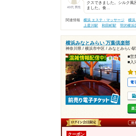
クスできました。シルク風
40代 男性
ました。食…
関連情報
横浜 エステ・マッサージ
横浜
上星川駅
和田町駅
羽沢横浜
横浜みなとみらい 万葉倶楽部
神奈川県 / 横浜市中区 /
みなとみらい駅5
■営業
■入
電
楽
クーポン