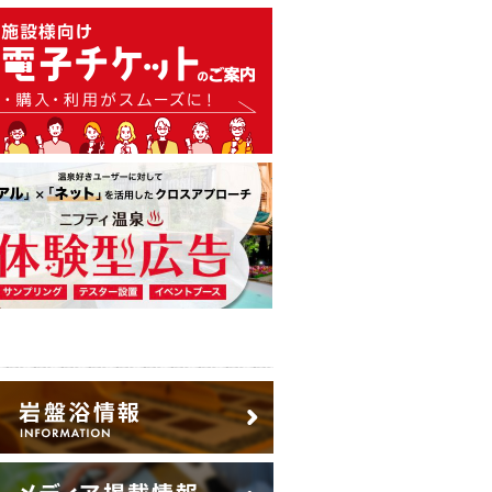
温泉・日帰り温泉・スーパー銭
広告出稿のご案内