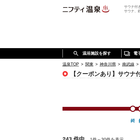
サウナ付
サウナ、
温浴施設を探す
電
温泉TOP
>
関東
>
神奈川県
>
南武線
>
【クーポンあり】サウナ
243 件中
1件～30件を表示