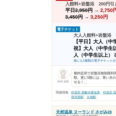
入館料+岩盤浴 200円引
平日
2,950円
→
2,750
3,450円
→
3,250円
電子チケット
大人入館料+岩盤浴 
【平日】大人（中
祝】大人（中学生
人（中学生以上）
他にも1種類の電子チケットが
都内近郊で岩盤浴無制限利用
類。更に5階には、寒い氷
40代 女性
せる！…
関連情報
杉並区 炭酸水素塩泉
杉並区 
宿河原駅
久地駅
天然温泉 ヌーランド さがみゆ