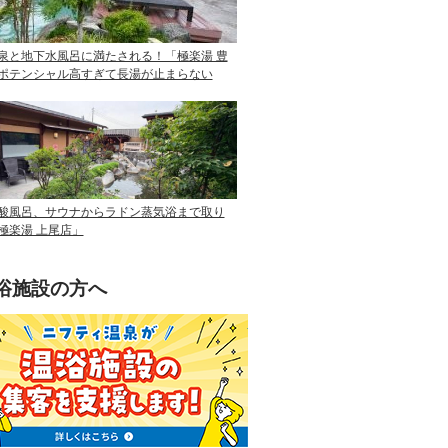
泉と地下水風呂に満たされる！「極楽湯 豊
ポテンシャル高すぎて長湯が止まらない
酸風呂、サウナからラドン蒸気浴まで取り
極楽湯 上尾店」
浴施設の方へ
ニフティ温泉を使って手軽に集