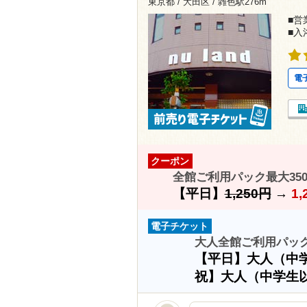
東京都 / 大田区 /
雑色駅276m
■営業
■入
電
クーポン
全館ご利用パック最大35
【平日】
1,250円
→
1,
電子チケット
大人全館ご利用パッ
【平日】大人（中
祝】大人（中学生