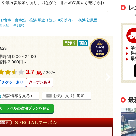
呂や漢方炭酸泉があり、男ながら、肌への気遣いが感じられ
レ
 お食事・食事処
横浜 駅近（徒歩10分以内）
横浜 朝風呂
国大駅
星川駅
日帰り
宿泊
楽
29m
料
時間 0:00～24:00
最
浴料 2,000円～
3.7 点
/ 207件
>
子チケットあり
クーポンあり
施設情報を見る
お気に入りに追加
最
天トラベルの宿泊プランを見る