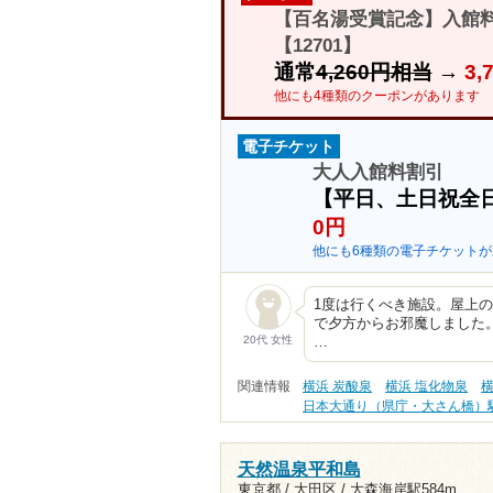
【百名湯受賞記念】入館料
【12701】
通常
4,260円相当
→
3
他にも4種類のクーポンがあります
電子チケット
大人入館料割引
【平日、土日祝全
0円
他にも6種類の電子チケットが
1度は行くべき施設。屋上の足
で夕方からお邪魔しました
20代 女性
…
関連情報
横浜 炭酸泉
横浜 塩化物泉
横
日本大通り（県庁・大さん橋）
天然温泉平和島
東京都 / 大田区 /
大森海岸駅584m