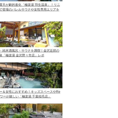
露天が劇的進化「極楽湯 羽生温泉」！リニ
で登場のバレルサウナや女性専用エリアを
・純米酒風呂・サウナを満喫！金沢近郊の
泉「極楽湯 金沢野々市店」レポ
ー＆女性におすすめ！キッズスペースやRe
ャワーが嬉しい「極楽湯 千葉稲毛店」