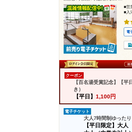
■営業
■入
電
クーポン
【百名湯受賞記念】【平日
き）
【平日】
1,100円
電子チケット
大人7時間制ゆったり
【平日限定】大人