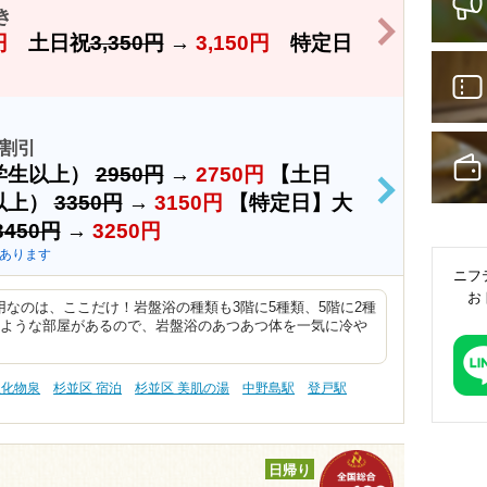
き
>
円
土日祝
3,350円
→
3,150円
特定日
割引
学生以上）
2950円
→
2750円
【土日
>
以上）
3350円
→
3150円
【特定日】大
3450円
→
3250円
あります
ニフ
お
なのは、ここだけ！岩盤浴の種類も3階に5種類、5階に2種
のような部屋があるので、岩盤浴のあつあつ体を一気に冷や
塩化物泉
杉並区 宿泊
杉並区 美肌の湯
中野島駅
登戸駅
日帰り