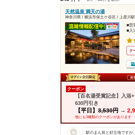
天然温泉 満天の湯
神奈川県 / 横浜市保土ケ谷区 /
上星川駅
■営業
■入
ク
クーポン
【百名湯受賞記念】入浴
630円引き
【平日】
3,530円
→
2,
他にも3種類のクーポンがあります
駅のまん前と好立地ですが