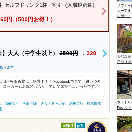
+セルフドリンク1杯 割引（入湯税別途）
サウナ＆
>
ューアル
レポート
,760円（500円お得！）
日】大人（中学生以上）
3500円
→
320
>
天然温泉
日帰り温
あります
湯×横浜夜景は、絶景！！！ Facebookで見て、思いつき
。 ロッカーもお風呂も広々していて気持ちよかったです。
ファミリ
浜 硫酸塩泉
横浜 宿泊
みなとみらい駅
馬車道駅
桜木町駅
Faのシ
駅
日帰り
宿泊