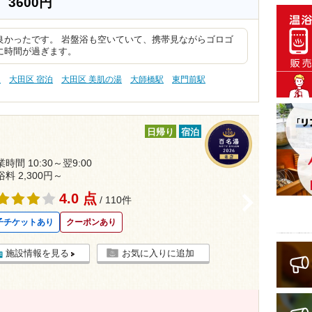
）
3600円
良かったです。 岩盤浴も空いていて、携帯見ながらゴロゴ
に時間が過ぎます。
泉
大田区 宿泊
大田区 美肌の湯
大師橋駅
東門前駅
日帰り
宿泊
時間 10:30～翌9:00
浴料 2,300円～
4.0 点
>
/ 110件
子チケットあり
クーポンあり
施設情報を見る
お気に入りに追加