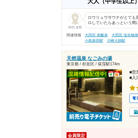
大人（中学生以上
ロウリュウサウナがとても
ロしていたらあっという間
30代 女性
関連情報
大田区 炭酸泉
大田区 塩化物
小島新田駅
川崎大師駅
天然温泉 なごみの湯
東京都 / 杉並区 /
荻窪駅174m
■営業
■入
電
会員限定