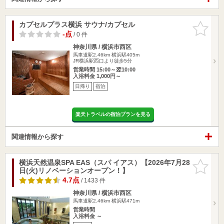
カプセルプラス横浜 サウナ/カプセル
お気に入
りに追加
-点
/ 0 件
神奈川県 / 横浜市西区
馬車道駅2.46km
横浜駅405m
JR横浜駅西口より徒歩5分
営業時間 15:00～翌10:00
入浴料金 1,000円～
日帰り
宿泊
楽天トラベルの宿泊プランを見る
関連情報から探す
横浜天然温泉SPA EAS（スパ イアス）【2026年7月28
お気に入
日(火)リノベーションオープン！】
りに追加
4.7点
/ 1433 件
神奈川県 / 横浜市西区
馬車道駅2.46km
横浜駅471m
営業時間
入浴料金 ～