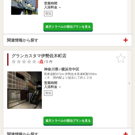
営業時間
入浴料金 ～
宿泊
楽天トラベルの宿泊プランを見る
関連情報から探す
グランカスタマ伊勢佐木町店
お気に入
りに追加
-点
/ 0 件
神奈川県 / 横浜市中区
馬車道駅972m
伊勢佐木長者町駅358m
ＪＲ 関内駅より徒歩にて約１２分
営業時間
入浴料金 ～
宿泊
楽天トラベルの宿泊プランを見る
関連情報から探す