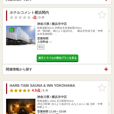
ホテルコメント横浜関内
お気に入
りに追加
-点
/ 0 件
神奈川県 / 横浜市中区
馬車道駅991m
伊勢佐木長者町駅284m
JR「関内駅」南口より徒歩5分。 横浜市営地下鉄「伊勢
佐木長者町駅」…
営業時間
入浴料金 ～
宿泊
楽天トラベルの宿泊プランを見る
関連情報から探す
HARE-TABI SAUNA & INN YOKOHAMA
お気に入
りに追加
4.5点
/ 6 件
神奈川県 / 横浜市中区
馬車道駅1.10km
石川町駅401m
JR石川町駅 北口より徒歩5分 みなとみらい線 元町・中華
街駅より…
営業時間 11:00～23:00