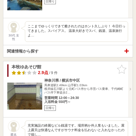
日帰り
ここまでゆっくりできて癒されたのはホント久しぶり！ 今日行っ
てきました。スパイアス。 温泉大好きでスパ、銭湯、温泉旅行
よ…
30代 女
性
関連情報から探す
本牧ゆあそび館
お気に入
りに追加
2.9点
/ 9 件
神奈川県 / 横浜市中区
馬車道駅2.49km
山手駅1.03km
根岸線石川駅より元町バス停から市営バス乗車、千代崎町
バス停下車徒歩2…
営業時間 12:00～24:30
入浴料金 550円～
日帰り
充実施設の綺麗なビル銭湯です。場所柄か外人客もいました。屋
上露天は快適なんですがサウナ料金を払わないと入れなかったの
で損し…
匿名