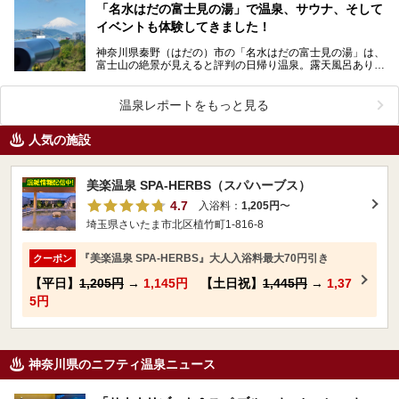
「名水はだの富士見の湯」で温泉、サウナ、そして
イベントも体験してきました！
神奈川県秦野（はだの）市の「名水はだの富士見の湯」は、
富士山の絶景が見えると評判の日帰り温泉。露天風呂あり、
サウナあり、富士山を眺めながら食事ができる食事処まで…
温泉レポートをもっと見る
人気の施設
美楽温泉 SPA-HERBS（スパハーブス）
4.7
入浴料：
1,205円
〜
埼玉県さいたま市北区植竹町1-816-8
『美楽温泉 SPA-HERBS』大人入浴料最大70円引き
クーポン
【平日】
1,205円
→
1,145円
【土日祝】
1,445円
→
1,37
5円
神奈川県のニフティ温泉ニュース