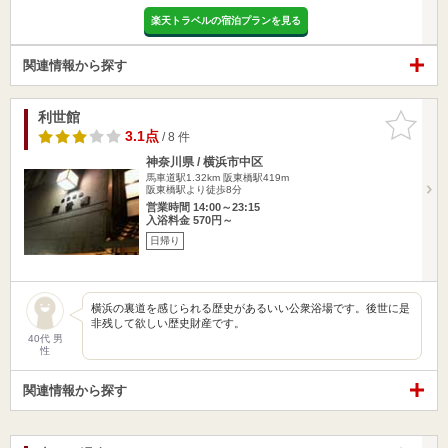
楽天トラベルの宿泊プランを見る
関連情報から探す
利世館
お気に入
りに追加
3.1点
/ 8 件
神奈川県 / 横浜市中区
馬車道駅1.32km
阪東橋駅419m
阪東橋駅より徒歩8分
営業時間 14:00～23:15
入浴料金 570円～
日帰り
横浜の裏道を感じられる歴史があるいい公衆浴場です。後世に是
非残して欲しい歴史財産です。
40代 男
性
関連情報から探す