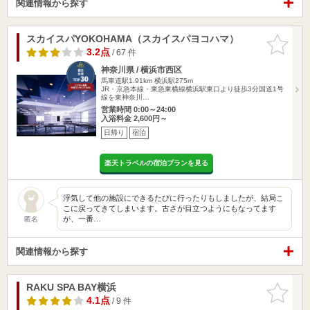
関連情報から探す
スカイスパYOKOHAMA（スカイスパヨコハマ）
お気に入
りに追加
3.2点
/ 67 件
神奈川県 / 横浜市西区
馬車道駅1.91km
横浜駅275m
JR・京急本線・東急東横線横浜駅東口より徒歩3分国道1号
線を東神奈川…
営業時間 0:00～24:00
入浴料金 2,600円～
日帰り
宿泊
楽天トラベルの宿泊プランを見る
浮気して他の施設にできるたびに行ったりもしましたが、結局こ
こに戻ってきてしまいます。古さが目立つようにもなってます
が、一番…
匿名
関連情報から探す
RAKU SPA BAY横浜
お気に入
りに追加
4.1点
/ 9 件