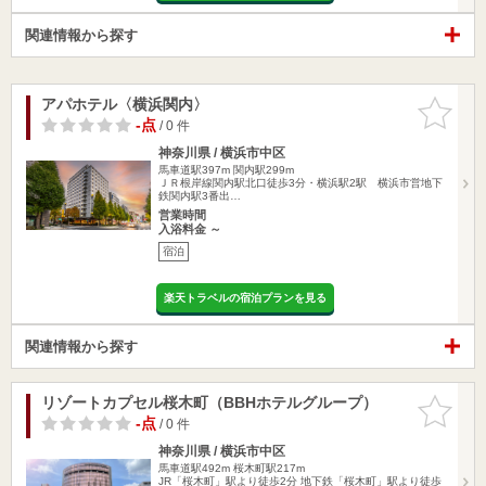
関連情報から探す
アパホテル〈横浜関内〉
お気に入
りに追加
-点
/ 0 件
神奈川県 / 横浜市中区
馬車道駅397m
関内駅299m
ＪＲ根岸線関内駅北口徒歩3分・横浜駅2駅 横浜市営地下
鉄関内駅3番出…
営業時間
入浴料金 ～
宿泊
楽天トラベルの宿泊プランを見る
関連情報から探す
リゾートカプセル桜木町（BBHホテルグループ）
お気に入
りに追加
-点
/ 0 件
神奈川県 / 横浜市中区
馬車道駅492m
桜木町駅217m
JR「桜木町」駅より徒歩2分 地下鉄「桜木町」駅より徒歩