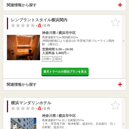
関連情報から探す
レンブラントスタイル横浜関内
お気に入
りに追加
-点
/ 0 件
神奈川県 / 横浜市中区
馬車道駅871m
関内駅202m
JR関内駅南口より徒歩1分 市営地下鉄ブルーライン関内
駅 1番出口…
営業時間 5:00～24:00
入浴料金 3,480円～
日帰り
宿泊
楽天トラベルの宿泊プランを見る
関連情報から探す
横浜マンダリンホテル
お気に入
りに追加
-点
/ 0 件
神奈川県 / 横浜市中区
馬車道駅877m
日ノ出町駅257m
ＪＲ・市営地下鉄「桜木町駅」徒歩6分。京浜急行「日ノ
出町駅」徒歩3分…