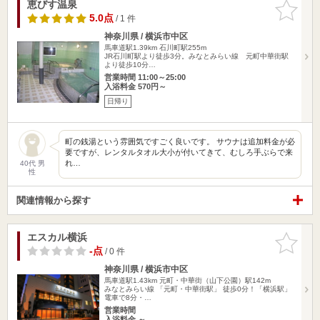
恵びす温泉
お気に入
りに追加
5.0点
/ 1 件
神奈川県 / 横浜市中区
馬車道駅1.39km
石川町駅255m
JR石川町駅より徒歩3分。みなとみらい線 元町中華街駅
より徒歩10分…
営業時間 11:00～25:00
入浴料金 570円～
日帰り
町の銭湯という雰囲気ですごく良いです。 サウナは追加料金が必
要ですが、レンタルタオル大小が付いてきて、むしろ手ぶらで来
れ…
40代 男
性
関連情報から探す
エスカル横浜
お気に入
りに追加
-点
/ 0 件
神奈川県 / 横浜市中区
馬車道駅1.43km
元町・中華街（山下公園）駅142m
みなとみらい線 「元町・中華街駅」 徒歩0分！「横浜駅」
電車で8分・…
営業時間
入浴料金 ～