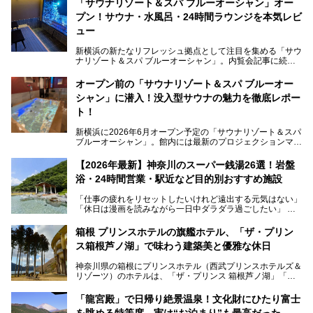
「サウナリゾート＆スパ ブルーオーシャン」オー
プン！サウナ・水風呂・24時間ラウンジを本気レビ
ュー
新横浜の新たなリフレッシュ拠点として注目を集める「サウ
ナリゾート＆スパ ブルーオーシャン」。内覧会記事に続
き、今回は実際に体験してみたリアルな様子をレポートしま
す。サウナや水風呂の気持ちよさはもちろん、リラックスス
オープン前の「サウナリゾート＆スパ ブルーオー
ペースの過ごしやすさまで徹底チェック。新横浜エリアで日
シャン」に潜入！没入型サウナの魅力を徹底レポー
常の疲れをリセットしたい人、ライブやスポーツ観戦遠征組
は必見です。
ト！
新横浜に2026年6月オープン予定の「サウナリゾート＆スパ
ブルーオーシャン」。館内には最新のプロジェクションマッ
ピングが多用され、まるで世界を旅しているかのような圧倒
的な“没入感（イマーシブ）”を体験できます。
【2026年最新】神奈川のスーパー銭湯26選！岩盤
浴・24時間営業・駅近など目的別おすすめ施設
「仕事の疲れをリセットしたいけれど遠出する元気はない」
今回は、そんな大注目の施設に一足先にお邪魔し、その全貌
「休日は漫画を読みながら一日中ダラダラ過ごしたい」
を見学させていただきました！
「子ども連れでも気兼ねなく、家事を忘れてリフレッシュし
たい」
サウナ室の中に咲き誇る桜、魚たちが泳ぐ水風呂、そしてバ
箱根 プリンスホテルの旗艦ホテル、「ザ・プリン
リのビーチを思わせる休憩スペース…。驚きの連続だった館
ス箱根芦ノ湖」で味わう建築美と優雅な休日
そんな「癒やされたい」という願いを叶えてくれるのが、神
内の様子をレポートします！
奈川県のスーパー銭湯。
神奈川県の箱根にプリンスホテル（西武プリンスホテルズ＆
神奈川県には、サウナや岩盤浴、一日中遊べるエンタメ施設
リゾーツ）のホテルは、「ザ・プリンス 箱根芦ノ湖」「芦
など、“非日常”を味わえるスーパー銭湯が数多く揃っていま
ノ湖畔 蛸川温泉 龍宮殿」「箱根湯の花プリンスホテル」
す。しかし、選択肢が多いからこそ「どの施設か迷ってしま
「箱根仙石原プリンスホテル」と4軒あり、今回ご紹介する
う」という人も多いはず。
「龍宮殿」で日帰り絶景温泉！文化財にひたり富士
「ザ・プリンス 箱根芦ノ湖」は、その中でもフラッグシッ
を眺める特等席。実は“お泊まり”も最高だった