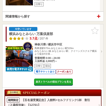
日帰り
関連情報から探す
お気に入
今空いています
りに追加
横浜みなとみらい 万葉倶楽部
3.7点
/ 207 件
神奈川県 / 横浜市中区
馬車道駅670m
みなとみらい駅529m
みなとみらい線 みなとみらい駅、クイーンズスクエア横浜
より徒歩5分首…
営業時間 0:00～24:00
入浴料金 2,000円～
日帰り
宿泊
電子チケットあり
クーポンあり
楽天トラベルの宿泊プランを見る
【百名湯受賞記念】入館料+セルフドリンク1杯 割引
期間限定
（入湯税別途）【12701】