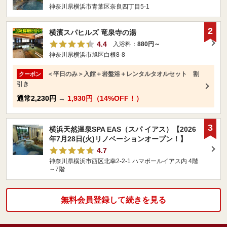
神奈川県横浜市青葉区奈良四丁目5-1
2
横濱スパヒルズ 竜泉寺の湯
4.4
入浴料：
880円～
神奈川県横浜市旭区白根8-8
＜平日のみ＞入館＋岩盤浴＋レンタルタオルセット 割
クーポン
引き
通常
2,230円
→
1,930円（14%OFF！）
3
横浜天然温泉SPA EAS（スパ イアス）【2026
年7月28日(火)リノベーションオープン！】
4.7
神奈川県横浜市西区北幸2-2-1 ハマボールイアス内 4階
～7階
無料会員登録して続きを見る