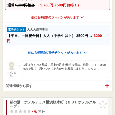
通常
4,260円相当
→
3,760円（500円お得！）
他にも4種類のクーポンがあります
大人入館料割引
電子チケット
【平日、土日祝全日】大人（中学生以上）
3500円
→
3200
円
他にも6種類の電子チケットがあります
1度は行くべき施設。屋上の足湯×横浜夜景は、絶景！！！ Faceb
ookで見て、思いつきで夕方からお邪魔しました。 ロッカ…
20代 女
性
関連情報から探す
絹の湯 ホテルテラス横浜桜木町（ＢＢＨホテルグル
お気に入
ープ）
りに追加
-点
/ 0 件