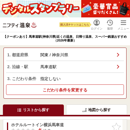
購入済チケットはこちら
ログイン
履歴
メニュー
【クーポンあり】馬車道駅(神奈川県)近くの温泉、日帰り温泉、スーパー銭湯おすすめ
（2026年最新）
1. 都道府県
関東 / 神奈川県
2. 沿線・駅
馬車道駅
3. こだわり条件
指定しない
こだわり条件を変更する
リストから探す
地図から探す
ホテルルートイン横浜馬車道
お気に入
りに追加