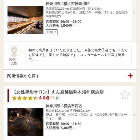
神奈川県 / 横浜市神奈川区
馬車道駅2.09km
京急東神奈川駅1.04km
東神奈川ICより約5分。国道15号「神奈川2丁目」交差点を
瑞穂埠頭方…
営業時間 10:00～23:00
入浴料金 1,540円～
日帰り
初めて利用させていただきました。 家族でも女子会でも、1人で
も団体でも、楽しめる施設です。ロッカールームや浴室は綺麗
で、…
50代～
女性
関連情報から探す
【女性専用サロン】えん発酵温熱木浴® 横浜店
お気に入
りに追加
4.6点
/ 5 件
神奈川県 / 横浜市西区
馬車道駅2.32km
平沼橋駅316m
JR線 横浜駅 相鉄口（西口）より徒歩6分 地下鉄ブルー
ライン 横…
営業時間 10:00～21:30
入浴料金 7,300円～