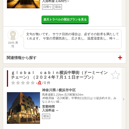
入浴料金 2,420円～
日帰り
宿泊
楽天トラベルの宿泊プランを見る
文句が無いです。 サウナ目的の場合は、必ずその欲求を満たして
くれます。 サ室の雰囲気良し、広さ良し、温度湿度良し、時々…
20代 男
性
関連情報から探す
ｇｌｏｂａｌ ｃａｂｉｎ横浜中華街（ドーミーイン
お気に入
チェーン）（２０２４年７月１１日オープン）
りに追加
-点
/ 0 件
神奈川県 / 横浜市中区
馬車道駅1.22km
石川町駅424m
JR根岸線「石川町駅」中華街口(北口)より徒歩約６分。み
なとみらい線…
営業時間
入浴料金 ～
宿泊