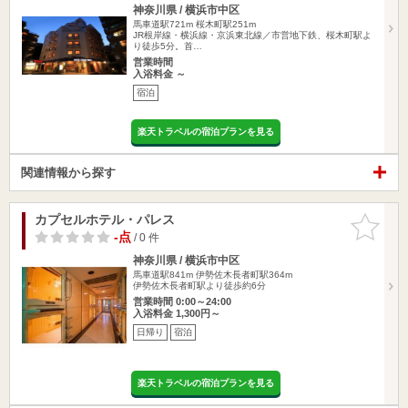
神奈川県 / 横浜市中区
馬車道駅721m
桜木町駅251m
JR根岸線・横浜線・京浜東北線／市営地下鉄、桜木町駅よ
り徒歩5分。首…
営業時間
入浴料金 ～
宿泊
楽天トラベルの宿泊プランを見る
関連情報から探す
カプセルホテル・パレス
お気に入
りに追加
-点
/ 0 件
神奈川県 / 横浜市中区
馬車道駅841m
伊勢佐木長者町駅364m
伊勢佐木長者町駅より徒歩約6分
営業時間 0:00～24:00
入浴料金 1,300円～
日帰り
宿泊
楽天トラベルの宿泊プランを見る