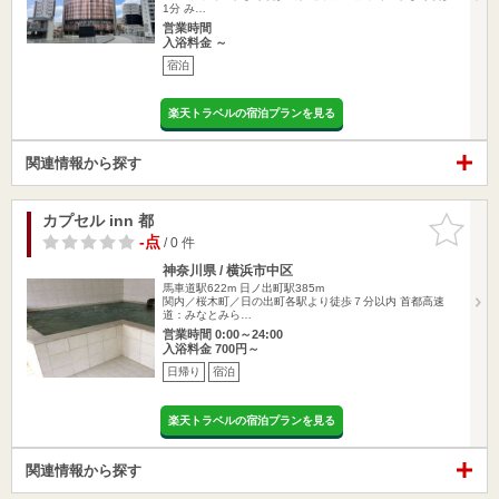
1分 み…
営業時間
入浴料金 ～
宿泊
楽天トラベルの宿泊プランを見る
関連情報から探す
カプセル inn 都
お気に入
りに追加
-点
/ 0 件
神奈川県 / 横浜市中区
馬車道駅622m
日ノ出町駅385m
関内／桜木町／日の出町各駅より徒歩７分以内 首都高速
道：みなとみら…
営業時間 0:00～24:00
入浴料金 700円～
日帰り
宿泊
楽天トラベルの宿泊プランを見る
関連情報から探す