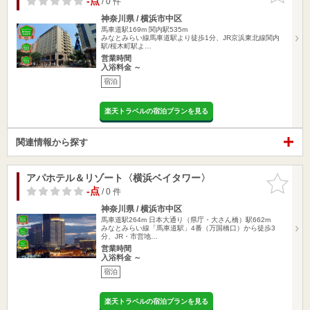
-点
/ 0 件
神奈川県 / 横浜市中区
馬車道駅169m
関内駅535m
みなとみらい線馬車道駅より徒歩1分、JR京浜東北線関内
駅/桜木町駅よ…
営業時間
入浴料金 ～
宿泊
楽天トラベルの宿泊プランを見る
関連情報から探す
アパホテル＆リゾート〈横浜ベイタワー〉
お気に入
りに追加
-点
/ 0 件
神奈川県 / 横浜市中区
馬車道駅264m
日本大通り（県庁・大さん橋）駅662m
みなとみらい線「馬車道駅」4番（万国橋口）から徒歩3
分、JR・市営地…
営業時間
入浴料金 ～
宿泊
楽天トラベルの宿泊プランを見る