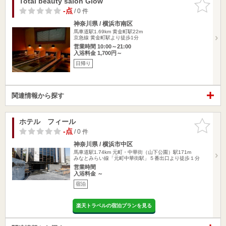
Total beauty salon Glow
お気に入
りに追加
-点
/ 0 件
神奈川県 / 横浜市南区
馬車道駅1.69km
黄金町駅22m
京急線 黄金町駅より徒歩1分
営業時間 10:00～21:00
入浴料金 1,700円～
日帰り
関連情報から探す
ホテル フィール
お気に入
りに追加
-点
/ 0 件
神奈川県 / 横浜市中区
馬車道駅1.74km
元町・中華街（山下公園）駅171m
みなとみらい線「元町中華街駅」５番出口より徒歩１分
営業時間
入浴料金 ～
宿泊
楽天トラベルの宿泊プランを見る