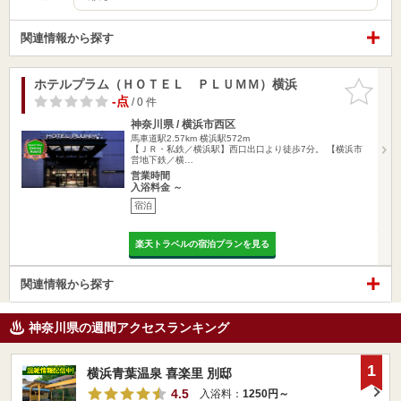
関連情報から探す
ホテルプラム（ＨＯＴＥＬ ＰＬＵＭＭ）横浜
お気に入
りに追加
-点
/ 0 件
神奈川県 / 横浜市西区
馬車道駅2.57km
横浜駅572m
【ＪＲ・私鉄／横浜駅】西口出口より徒歩7分。 【横浜市
営地下鉄／横…
営業時間
入浴料金 ～
宿泊
楽天トラベルの宿泊プランを見る
関連情報から探す
神奈川県の週間アクセスランキング
1
横浜青葉温泉 喜楽里 別邸
4.5
入浴料：
1250円～