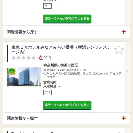
宿泊
楽天トラベルの宿泊プランを見る
関連情報から探す
京急ＥＸホテルみなとみらい横浜（横浜シンフォステ
お気に入
ージ内）
りに追加
-点
/ 0 件
神奈川県 / 横浜市西区
馬車道駅1.47km
新高島駅102m
①みなとみらい線 新高島駅 4番出口 徒歩1分 シンフォステ
ージウエ…
営業時間
入浴料金 ～
宿泊
楽天トラベルの宿泊プランを見る
関連情報から探す