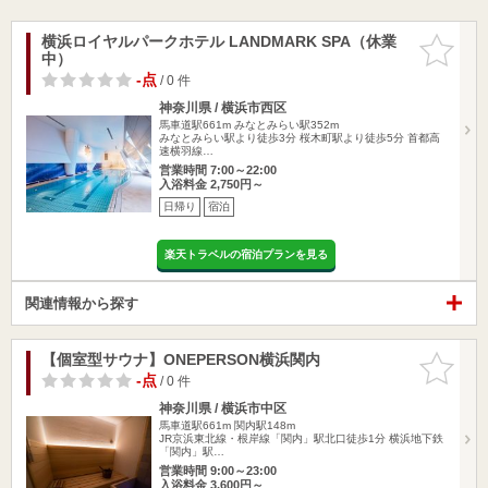
横浜ロイヤルパークホテル LANDMARK SPA（休業
お気に入
中）
りに追加
-点
/ 0 件
神奈川県 / 横浜市西区
馬車道駅661m
みなとみらい駅352m
みなとみらい駅より徒歩3分 桜木町駅より徒歩5分 首都高
速横羽線…
営業時間 7:00～22:00
入浴料金 2,750円～
日帰り
宿泊
楽天トラベルの宿泊プランを見る
関連情報から探す
【個室型サウナ】ONEPERSON横浜関内
お気に入
りに追加
-点
/ 0 件
神奈川県 / 横浜市中区
馬車道駅661m
関内駅148m
JR京浜東北線・根岸線「関内」駅北口徒歩1分 横浜地下鉄
「関内」駅…
営業時間 9:00～23:00
入浴料金 3,600円～