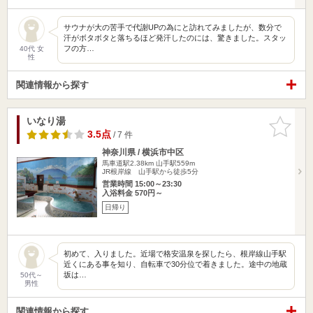
サウナが大の苦手で代謝UPの為にと訪れてみましたが、数分で
汗がボタボタと落ちるほど発汗したのには、驚きました。スタッ
フの方…
40代 女
性
関連情報から探す
いなり湯
お気に入
りに追加
3.5点
/ 7 件
神奈川県 / 横浜市中区
馬車道駅2.38km
山手駅559m
JR根岸線 山手駅から徒歩5分
営業時間 15:00～23:30
入浴料金 570円～
日帰り
初めて、入りました。近場で格安温泉を探したら、根岸線山手駅
近くにある事を知り、自転車で30分位で着きました。途中の地蔵
坂は…
50代～
男性
関連情報から探す