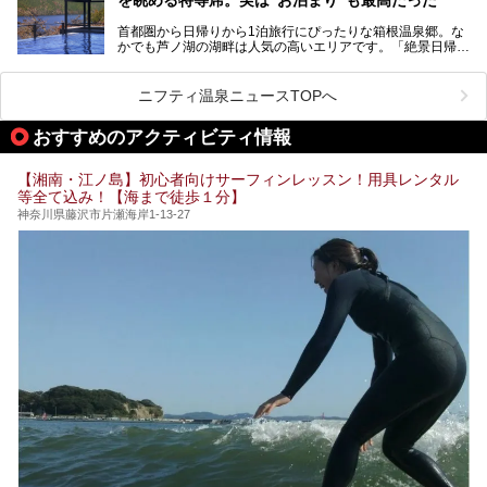
プ（旗艦）に位置づけられる特別なホテルです。
そこで今回は、神奈川県内の人気施設26選を「安さ」「岩
盤浴・漫画の充実度」「景色の良さ」「高級感」「深夜営
首都圏から日帰りから1泊旅行にぴったりな箱根温泉郷。な
昭和の日本を代表する建築家の一人、村野藤吾が芦ノ湖の畔
業」「駅近」など、目的別に厳選して紹介します。
かでも芦ノ湖の湖畔は人気の高いエリアです。「絶景日帰り
に建てた桃源郷のようなホテルがここ。自家源泉の温泉や、
今の気分にぴったりの施設を見つけて、最高のリフレッシュ
温泉 龍宮殿本館」は、露天風呂から芦ノ湖と富士山の両方
こだわりぬいた食もあわせて、このホテルの魅力をレポート
時間を過ごす参考にしていただけますと幸いです。
が楽しめるまさに眺望自慢の日帰り温泉。
します。
ニフティ温泉ニュースTOPへ
そしてここは全24室の「箱根 芦ノ湖畔蛸川温泉 龍宮殿」と
───
して宿泊もできます。宿泊者は「龍宮殿本館」の営業時間に
提供元：株式会社西武・プリンスホテルズワールドワイド
おすすめのアクティビティ情報
加えて、朝6時からの宿泊者専用時間帯にも「龍宮殿本館」
【PR】
のお風呂が利用できます。
この記事はザ・プリンス 箱根芦ノ湖のPR記事です。
【湘南・江ノ島】初心者向けサーフィンレッスン！用具レンタル
今回は日帰り温泉としての「絶景日帰り温泉 龍宮殿本館
等全て込み！【海まで徒歩１分】
（以下、龍宮殿本館）」と、旅館としての「箱根 芦ノ湖畔
蛸川温泉 龍宮殿（以下、龍宮殿）」の両方の魅力をたっぷ
神奈川県藤沢市片瀬海岸1-13-27
りお伝えします！
ここは箱根神社、九頭龍神社、白龍神社、箱根元宮と箱根の
4つの神社に囲まれたパワースポットです。
───
提供元：株式会社西武・プリンスホテルズワールドワイド
【PR】
この記事は箱根 芦ノ湖畔蛸川温泉 龍宮殿のPR記事です。