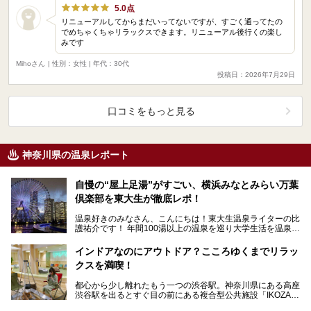
5.0点
リニューアルしてからまだいってないですが、すごく通ってたの
でめちゃくちゃリラックスできます。リニューアル後行くの楽し
みです
Mihoさん
| 性別：女性 | 年代：30代
投稿日：2026年7月29日
口コミをもっと見る
神奈川県の温泉レポート
自慢の“屋上足湯”がすごい、横浜みなとみらい万葉
倶楽部を東大生が徹底レポ！
温泉好きのみなさん、こんにちは！東大生温泉ライターの比
護祐介です！ 年間100湯以上の温泉を巡り大学生活を温泉に
捧げている、“たぶん1番温泉に入っている東…
インドアなのにアウトドア？こころゆくまでリラッ
クスを満喫！
都心から少し離れたもう一つの渋谷駅。神奈川県にある高座
渋谷駅を出るとすぐ目の前にある複合型公共施設「IKOZA
(イコーザ)」内にある「おふろの王様 高座渋谷店」…