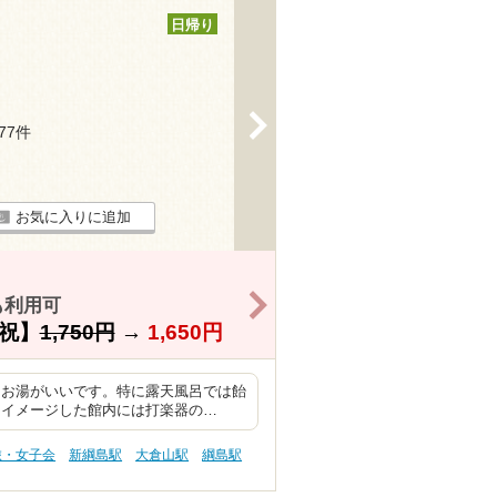
日帰り
>
177件
お気に入りに追加
>
も利用可
祝】
1,750円
→
1,650円
もお湯がいいです。特に露天風呂では飴
をイメージした館内には打楽器の…
旅・女子会
新綱島駅
大倉山駅
綱島駅