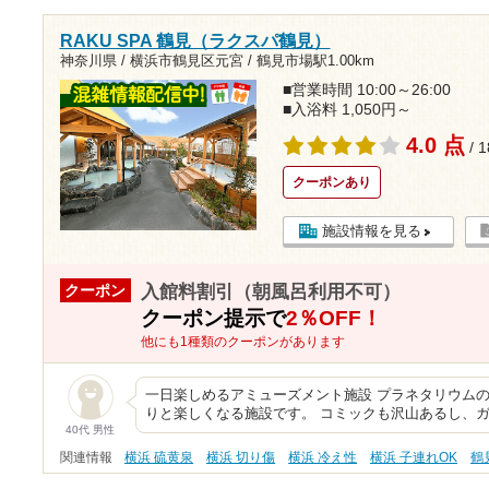
RAKU SPA 鶴見（ラクスパ鶴見）
神奈川県 / 横浜市鶴見区元宮 /
鶴見市場駅1.00km
■営業時間 10:00～26:00
■入浴料 1,050円～
4.0 点
/ 
クーポンあり
施設情報を見る
入館料割引（朝風呂利用不可）
クーポン
クーポン提示で
2％OFF！
他にも1種類のクーポンがあります
一日楽しめるアミューズメント施設 プラネタリウム
りと楽しくなる施設です。 コミックも沢山あるし、
40代 男性
関連情報
横浜 硫黄泉
横浜 切り傷
横浜 冷え性
横浜 子連れOK
鶴