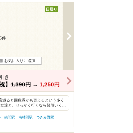
日帰り
>
25件
お気に入りに追加
引き
>
祝】
1,390円
→
1,250円
4店巡ると回数券がも貰えるという多く
る友達と。せっかく行くなら普段いく…
ル
鶴間駅
南林間駅
つきみ野駅