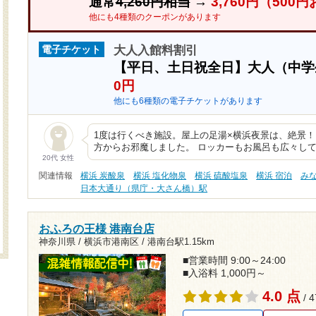
通常
4,260円相当
→
3,760円（500
他にも4種類のクーポンがあります
大人入館料割引
電子チケット
【平日、土日祝全日】大人（中
0円
他にも6種類の電子チケットがあります
1度は行くべき施設。屋上の足湯×横浜夜景は、絶景！！！
方からお邪魔しました。 ロッカーもお風呂も広々し
20代 女性
関連情報
横浜 炭酸泉
横浜 塩化物泉
横浜 硫酸塩泉
横浜 宿泊
み
日本大通り（県庁・大さん橋）駅
おふろの王様 港南台店
神奈川県 / 横浜市港南区 /
港南台駅1.15km
■営業時間 9:00～24:00
■入浴料 1,000円～
4.0 点
/ 