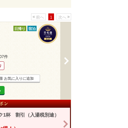
前へ
1
次へ
日帰り
宿泊
207件
>
り
お気に入りに追加
る
ク1杯 割引（入湯税別途）
>