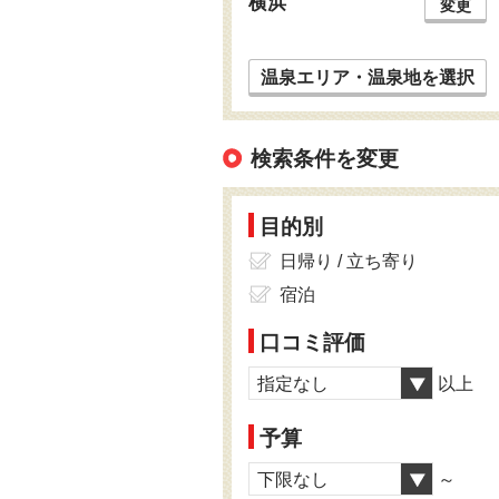
横浜
変更
温泉エリア・温泉地を選択
検索条件を変更
目的別
日帰り / 立ち寄り
宿泊
口コミ評価
指定なし
以上
予算
下限なし
～