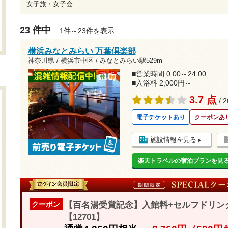
女子旅・女子会
23 件中
1件～23件を表示
横浜みなとみらい 万葉倶楽部
神奈川県 / 横浜市中区 /
みなとみらい駅529m
■営業時間 0:00～24:00
■入浴料 2,000円～
3.7 点
/ 
電子チケットあり
クーポンあ
施設情報を見る
楽天トラベルの宿泊プランを見
【百名湯受賞記念】入館料+セルフドリン
クーポン
【12701】