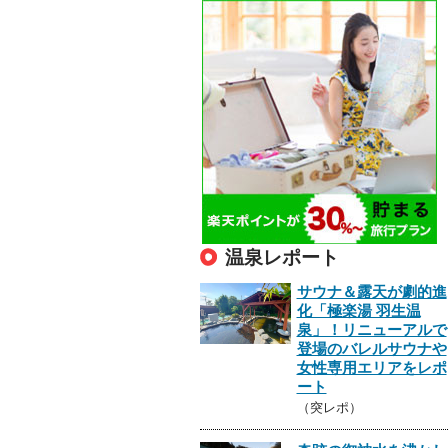
温泉レポート
サウナ＆露天が劇的進
化「極楽湯 羽生温
泉」！リニューアルで
登場のバレルサウナや
女性専用エリアをレポ
ート
（突レポ）