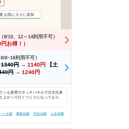
り
お気に入りに追加
/10、12～14利用不可）
>
00円お得！）
/8~16利用不可）
）
1340円
→
1140円
【土
>
440円
→
1240円
ランも座席のタッチパネルで注文出来
と上がって行くつくりになっており、
・一人旅
港南台駅
洋光台駅
上永谷駅