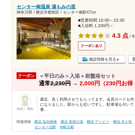
センター南温泉 湯もみの里
神奈川県 / 横浜市都筑区 /
センター南駅471m
■営業時間 10:00～23:30
■入浴料 1,290円～
4.3 点
/ 
クーポンあり
施設情報を見る
＜平日のみ＞入浴＋岩盤浴セット
クーポン
通常
2,230円
→
2,000円（230円お
最近、良く利用させてもらってます。会員カードも作
になりました。駅からも近いですし、駐車場も付いて
50代～ 男性
番…
関連情報
横浜 塩化物泉
横浜 美肌の湯
横浜 アトピー
横浜 冷え性
センター北駅
仲町台駅