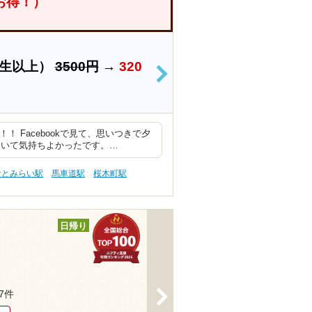
円お得！）
学生以上）
3500円
→
320
>
 Facebookで見て、思いつきで夕
ていて気持ちよかったです。…
なとみらい駅
馬車道駅
桜木町駅
日帰り
>
47件