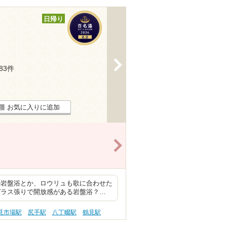
日帰り
>
183件
お気に入りに追加
>
の岩盤浴とか、ロウリュも歌に合わせた
ガラス張りで開放感がある岩盤浴？…
見市場駅
尻手駅
八丁畷駅
鶴見駅