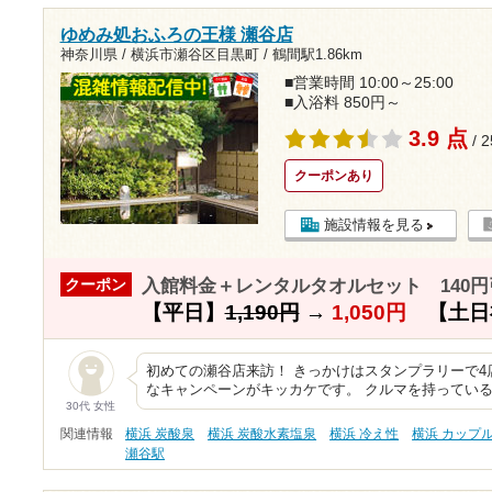
ゆめみ処おふろの王様 瀬谷店
神奈川県 / 横浜市瀬谷区目黒町 /
鶴間駅1.86km
■営業時間 10:00～25:00
■入浴料 850円～
3.9 点
/ 
クーポンあり
施設情報を見る
入館料金＋レンタルタオルセット 140円
クーポン
【平日】
1,190円
→
1,050円
【土日
初めての瀬谷店来訪！ きっかけはスタンプラリーで
なキャンペーンがキッカケです。 クルマを持ってい
30代 女性
関連情報
横浜 炭酸泉
横浜 炭酸水素塩泉
横浜 冷え性
横浜 カップ
瀬谷駅