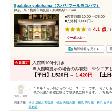
SpaLibur yokohama（スパリブールヨコハマ）
神奈川県 / 横浜市鶴見区 /
新綱島駅1.75km
■営業時間 10:00～翌8:00
■入浴料 1,000円～
4.1 点
/ 
クーポンあり
施設情報を見る
入館料100円引き
会員限定
※入館時提示の場合のみ有効 ※シニア
【平日】
1,520円
→
1,420円
【土日
１０年くらい前からのヘビーユーザーです。 何より
色のお湯が青空に映えて瑠璃色に輝きます。 バリ島
50代～ 男性
関連情報
横浜 炭酸水素塩泉
横浜 美肌の湯
横浜 切り傷
横浜 女子
菊名駅