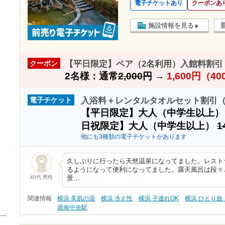
電子チケットあり
クーポンあ
施設情報を見る
【平日限定】ペア（2名利用）入館料割引（8
クーポン
2名様：通常
2,000円
→
1,600円（4
入浴料＋レンタルタオルセット割引（8
電子チケット
【平日限定】大人（中学生以上
日祝限定】大人（中学生以上）
1
他にも3種類の電子チケットがあります
久しぶりに行ったら天然温泉になってました。レスト
るようになって便利になってました。露天風呂は段々
40代 男性
景…
関連情報
横浜 美肌の湯
横浜 冷え性
横浜 子連れOK
横浜 ひとり旅
港南中央駅