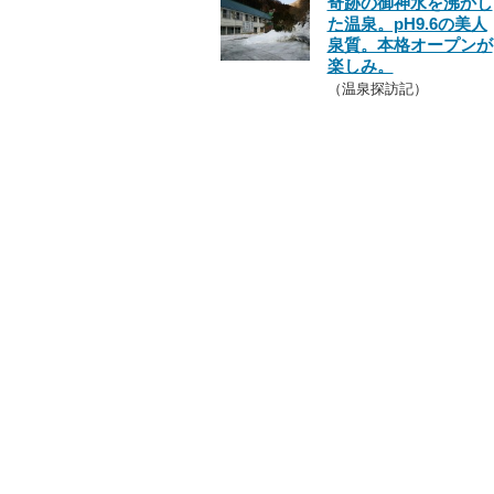
奇跡の御神水を沸かし
た温泉。pH9.6の美人
泉質。本格オープンが
楽しみ。
（温泉探訪記）