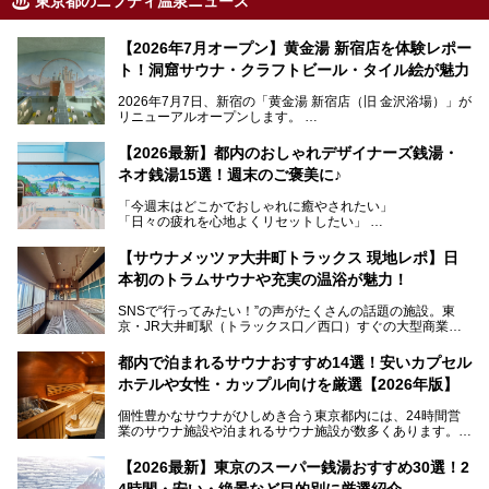
東京都のニフティ温泉ニュース
【2026年7月オープン】黄金湯 新宿店を体験レポー
ト！洞窟サウナ・クラフトビール・タイル絵が魅力
2026年7月7日、新宿の「黄金湯 新宿店（旧 金沢浴場）」が
リニューアルオープンします。
レトロでノスタルジックなタイル絵はそのまま、昔からここ
【2026最新】都内のおしゃれデザイナーズ銭湯・
を知る地元の人にも、新しく足を運んでくれる人にも愛され
ネオ銭湯15選！週末のご褒美に♪
る、今の時代の"銭湯"として生まれ変わりました。洞窟のよ
うなユニークなサウナ、自家醸造のクラフトビールが飲める
「今週末はどこかでおしゃれに癒やされたい」
ビアバーなど、新しく登場したスポットも併せて紹介しま
「日々の疲れを心地よくリセットしたい」
す。充実した設備があるのに、基本の入浴料が銭湯価格の5
──そんなときにおすすめなのが、今、都内で大きなブーム
50円というのも嬉しすぎます！
となっている新しいスタイルの銭湯です。
【サウナメッツァ大井町トラックス 現地レポ】日
本初のトラムサウナや充実の温浴が魅力！
最近、SNSやメディアで「デザイナーズ銭湯」や「ネオ銭
湯」という言葉をよく耳にしませんか？
SNSで“行ってみたい！”の声がたくさんの話題の施設。東
京・JR大井町駅（トラックス口／西口）すぐの大型商業施
本記事では、そもそもこれらがどんな銭湯なのか、その気に
設・大井町 トラックスに、2026年3月28日、「サウナメッ
なる違いを分かりやすく解説！さらに、都内で絶対に外せな
ツァ大井町トラックス」がニューオープン。施設の様子をレ
いおしゃれな名店15選を、おすすめの順番で一挙にご紹介
都内で泊まれるサウナおすすめ14選！安いカプセル
ポ―トします。
します。
ホテルや女性・カップル向けを厳選【2026年版】
個性豊かなサウナがひしめき合う東京都内には、24時間営
業のサウナ施設や泊まれるサウナ施設が数多くあります。
終電を逃した深夜の利用に限らず、時間を気にしないサウナ
を旅の目的とする「サ旅」や自分へのご褒美のための宿泊な
【2026最新】東京のスーパー銭湯おすすめ30選！2
ど、自分の好きなタイミングで好きなだけサ活ができるのが
4時間・安い・絶景など目的別に厳選紹介