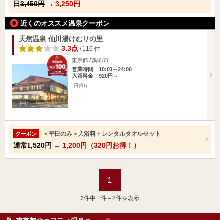
日
3,450円
→
3,250円
近くのオススメ温泉クーポン
天然温泉 仙川湯けむりの里
3.3点
/ 116 件
東京都 / 調布市
営業時間 10:00～24:00
入浴料金 920円～
日帰り
＜平日のみ＞入浴料＋レンタルタオルセット
クーポン
通常
1,520円
→
1,200円（320円お得！）
1
2
件中 1件～2件を表示