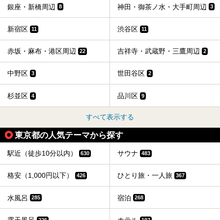
銀座・新橋周辺
神田・御茶ノ水・大手町周辺
8
3
新宿区
渋谷区
11
11
赤坂・麻布・港区周辺
吉祥寺・武蔵野・三鷹周辺
22
2
中野区
世田谷区
3
2
杉並区
品川区
4
9
すべて表示する
東京都の人気テーマから探す
駅近（徒歩10分以内）
サウナ
630
483
格安（1,000円以下）
ひとり旅・一人旅
426
367
水風呂
宿泊
285
268
226
197