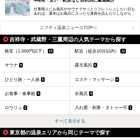
魅力です。
仕事帰りにお風呂やサウナでサッとリフレッシュしたい日も
最近では、男性専用施設だけでなく、カップルや女性に嬉し
あれば、週末はお風呂に入ったり漫画を読んだりしながら一
い個室サウナも増えてきました。
日中ダラダラ過ごしたい日もあると思います。
この記事では、東京都内にある24時間営業のサウナの中か
また、終電を逃してしまい、「このまま朝までゆっくりでき
ら、特におすすめしたい施設14選をご紹介します。
ニフティ温泉ニュースTOPへ
る場所があれば」と探した経験がある人も多いのではないで
宿泊可能な施設もピックアップしているので、ぜひチェック
しょうか。
してみてください。
吉祥寺・武蔵野・三鷹周辺の人気テーマから探す
そこで本記事では、東京でおすすめのスーパー銭湯を、目的
別に厳選した30施設からご紹介します。
格安（1,000円以下）
駅近（徒歩10分以内）
15
12
24時間営業で宿泊できる施設や、1,000円以下で楽しめる安
い施設、デートや休日レジャーにもぴったりなエンタメ要素
が充実した施設など、利用のシーンに合わせて参考にしてく
サウナ
露天風呂
9
6
ださい。
ひとり旅・一人旅
エステ・マッサージ
5
4
お食事・食事処
水風呂
4
4
ロウリュ
入れ墨・刺青・タトゥー可
2
1
すべて表示する
東京都の温泉エリアから同じテーマで探す