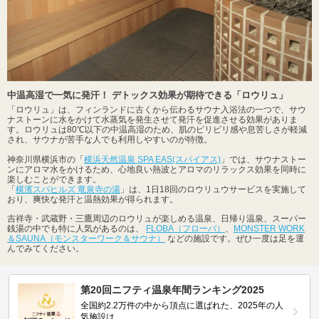
中温高湿で一気に発汗！ デトックス効果が期待できる「ロウリュ」
「ロウリュ」は、フィンランドに古くから伝わるサウナ入浴法の一つで、サウ
ナストーンに水をかけて水蒸気を発生させて発汗を促進させる効果がありま
す。ロウリュは80℃以下の中温高湿のため、肌のピリピリ感や息苦しさが軽減
され、サウナが苦手な人でも利用しやすいのが特徴。
神奈川県横浜市の「
横浜天然温泉 SPA EAS(スパイアス)
」では、サウナストー
ンにアロマ水をかけるため、心地良い熱波とアロマのリラックス効果を同時に
楽しむことができます。
「
横濱スパヒルズ 竜泉寺の湯
」は、1日18回のロウリュウサービスを実施して
おり、爽快な発汗と温熱効果が得られます。
吉祥寺・武蔵野・三鷹周辺のロウリュが楽しめる温泉、日帰り温泉、スーパー
銭湯の中でも特に人気があるのは、
FLOBA（フローバ）
、
MONSTER WORK
＆SAUNA（モンスターワーク＆サウナ）
などの施設です。ぜひ一度は足を運
んでみてください。
第20回ニフティ温泉年間ランキング2025
全国約2.2万件の中から頂点に選ばれた、2025年の人
気施設は…