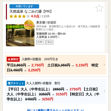
お気に入
今空いています
りに追加
天然温泉 なごみの湯【PR】
4.0点
/ 110件
東京都 / 杉並区
JR中央線 荻窪駅西口より徒歩1分 地下鉄丸ノ内線荻窪
駅西口より徒歩…
営業時間 10:30～翌9:00
入浴料金 2,300円～
日帰り
宿泊
入館料+岩盤浴 200円引き
会員限定
平日
2,950円
→
2,750円
土日祝
3,350円
→
3,150円
特定
日
3,450円
→
3,250円
大人入館料+岩盤浴 割引
電子チケット
【平日】大人（中学生以上）
2950円
→
2750円
【土日祝】
大人（中学生以上）
3350円
→
3150円
【特定日】大人（中
学生以上）
3450円
→
3250円
他にも1種類の電子チケットがあります