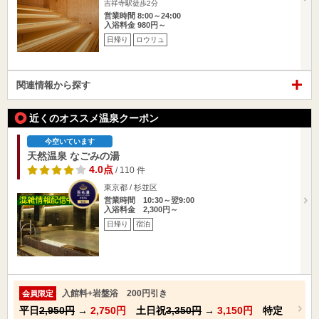
吉祥寺駅徒歩2分
営業時間 8:00～24:00
入浴料金 980円～
日帰り
ロウリュ
関連情報から探す
近くのオススメ温泉クーポン
今空いています
天然温泉 なごみの湯
4.0点
/ 110 件
東京都 / 杉並区
営業時間 10:30～翌9:00
入浴料金 2,300円～
日帰り
宿泊
入館料+岩盤浴 200円引き
会員限定
平日
2,950円
→
2,750円
土日祝
3,350円
→
3,150円
特定