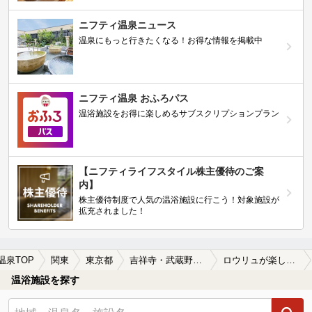
ニフティ温泉ニュース
温泉にもっと行きたくなる！お得な情報を掲載中
ニフティ温泉 おふろパス
温浴施設をお得に楽しめるサブスクリプションプラン
【ニフティライフスタイル株主優待のご案
内】
株主優待制度で人気の温浴施設に行こう！対象施設が
拡充されました！
温泉TOP
関東
東京都
吉祥寺・武蔵野・三鷹周辺
ロウリュが楽しめる吉祥寺・武蔵野・三鷹周辺の温泉、日帰り温泉、スーパー銭湯おすすめ
温浴施設を探す