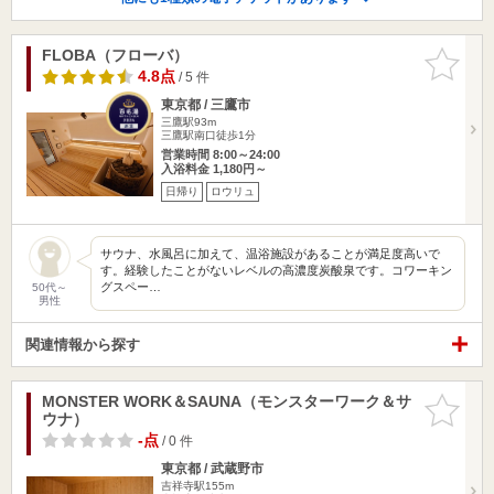
FLOBA（フローバ）
お気に入
りに追加
4.8点
/ 5 件
東京都 / 三鷹市
三鷹駅93m
三鷹駅南口徒歩1分
営業時間 8:00～24:00
入浴料金 1,180円～
日帰り
ロウリュ
サウナ、水風呂に加えて、温浴施設があることが満足度高いで
す。経験したことがないレベルの高濃度炭酸泉です。コワーキン
グスペー…
50代～
男性
関連情報から探す
MONSTER WORK＆SAUNA（モンスターワーク＆サ
お気に入
ウナ）
りに追加
-点
/ 0 件
東京都 / 武蔵野市
吉祥寺駅155m