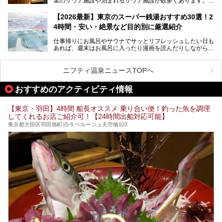
業のサウナ施設や泊まれるサウナ施設が数多くあります。
終電を逃した深夜の利用に限らず、時間を気にしないサウナ
を旅の目的とする「サ旅」や自分へのご褒美のための宿泊な
【2026最新】東京のスーパー銭湯おすすめ30選！2
ど、自分の好きなタイミングで好きなだけサ活ができるのが
4時間・安い・絶景など目的別に厳選紹介
魅力です。
仕事帰りにお風呂やサウナでサッとリフレッシュしたい日も
最近では、男性専用施設だけでなく、カップルや女性に嬉し
あれば、週末はお風呂に入ったり漫画を読んだりしながら一
い個室サウナも増えてきました。
日中ダラダラ過ごしたい日もあると思います。
この記事では、東京都内にある24時間営業のサウナの中か
また、終電を逃してしまい、「このまま朝までゆっくりでき
ら、特におすすめしたい施設14選をご紹介します。
ニフティ温泉ニュースTOPへ
る場所があれば」と探した経験がある人も多いのではないで
宿泊可能な施設もピックアップしているので、ぜひチェック
しょうか。
してみてください。
おすすめのアクティビティ情報
そこで本記事では、東京でおすすめのスーパー銭湯を、目的
別に厳選した30施設からご紹介します。
【東京・羽田】4時間 船長オススメ 乗り合い便！釣った魚を調理
24時間営業で宿泊できる施設や、1,000円以下で楽しめる安
してくれるお店ご紹介可！【24時間出船対応可能】
い施設、デートや休日レジャーにもぴったりなエンタメ要素
が充実した施設など、利用のシーンに合わせて参考にしてく
東京都大田区羽田旭町15-5 ベルージュ天空橋103
ださい。