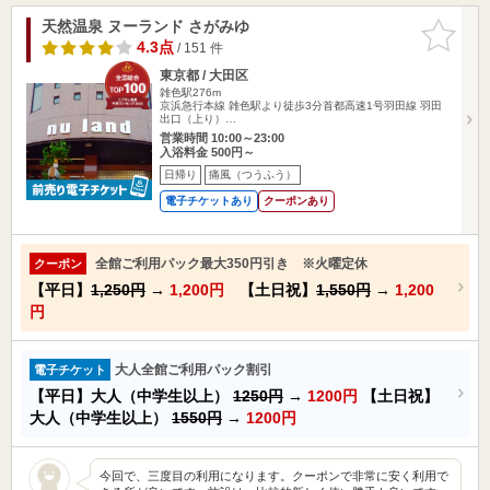
天然温泉 ヌーランド さがみゆ
お気に入
りに追加
4.3点
/ 151 件
東京都 / 大田区
雑色駅276m
京浜急行本線 雑色駅より徒歩3分首都高速1号羽田線 羽田
出口（上り）…
営業時間 10:00～23:00
入浴料金 500円～
日帰り
痛風（つうふう）
電子チケットあり
クーポンあり
全館ご利用パック最大350円引き ※火曜定休
クーポン
【平日】
1,250円
→
1,200円
【土日祝】
1,550円
→
1,200
円
大人全館ご利用パック割引
電子チケット
【平日】大人（中学生以上）
1250円
→
1200円
【土日祝】
大人（中学生以上）
1550円
→
1200円
今回で、三度目の利用になります。クーポンで非常に安く利用で