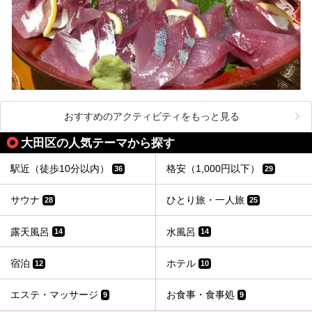
おすすめのアクティビティをもっと見る
大田区の人気テーマから探す
駅近（徒歩10分以内）
格安（1,000円以下）
36
29
サウナ
ひとり旅・一人旅
28
25
露天風呂
水風呂
14
14
宿泊
ホテル
12
10
エステ・マッサージ
お食事・食事処
9
9