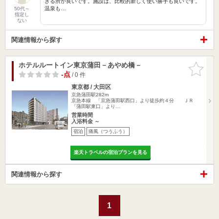
きる所が良いです。施設は、比較的新しく使い勝手も良いです。
温泉も…
50代～
指定し
ない
関連情報から探す
ホテルルートイン東京蒲田－あやめ橋－
お気に入
りに追加
-点
/ 0 件
東京都 / 大田区
京急蒲田駅282m
京急本線 「京急蒲田駅西口」より徒歩約４分 ＪＲ
「蒲田駅東口」より…
営業時間
入浴料金 ～
宿泊
痛風（つうふう）
楽天トラベルの宿泊プランを見る
関連情報から探す
1