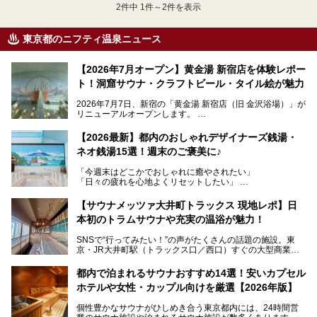
2
件中 1件～2件を表示
東京都のニフティ温泉ニュース
【2026年7月オープン】黄金湯 新宿店を体験レポー
ト！洞窟サウナ・クラフトビール・タイル絵が魅力
2026年7月7日、新宿の「黄金湯 新宿店（旧 金沢浴場）」が
リニューアルオープンします。
レトロでノスタルジックなタイル絵はそのまま、昔からここ
【2026最新】都内のおしゃれデザイナーズ銭湯・
を知る地元の人にも、新しく足を運んでくれる人にも愛され
ネオ銭湯15選！週末のご褒美に♪
る、今の時代の"銭湯"として生まれ変わりました。洞窟のよ
うなユニークなサウナ、自家醸造のクラフトビールが飲める
「今週末はどこかでおしゃれに癒やされたい」
ビアバーなど、新しく登場したスポットも併せて紹介しま
「日々の疲れを心地よくリセットしたい」
す。充実した設備があるのに、基本の入浴料が銭湯価格の5
──そんなときにおすすめなのが、今、都内で大きなブーム
50円というのも嬉しすぎます！
となっている新しいスタイルの銭湯です。
【サウナメッツァ大井町トラックス 現地レポ】日
本初のトラムサウナや充実の温浴が魅力！
最近、SNSやメディアで「デザイナーズ銭湯」や「ネオ銭
湯」という言葉をよく耳にしませんか？
SNSで“行ってみたい！”の声がたくさんの話題の施設。東
京・JR大井町駅（トラックス口／西口）すぐの大型商業施
本記事では、そもそもこれらがどんな銭湯なのか、その気に
設・大井町 トラックスに、2026年3月28日、「サウナメッ
なる違いを分かりやすく解説！さらに、都内で絶対に外せな
ツァ大井町トラックス」がニューオープン。施設の様子をレ
いおしゃれな名店15選を、おすすめの順番で一挙にご紹介
都内で泊まれるサウナおすすめ14選！安いカプセル
ポ―トします。
します。
ホテルや女性・カップル向けを厳選【2026年版】
個性豊かなサウナがひしめき合う東京都内には、24時間営