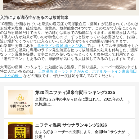
入浴による適応症があるのは放射能泉
10種類に分類されている泉質の適応症で高尿酸血症（痛風）が記載されているのは
炭酸水素塩泉、硫酸塩泉、硫黄泉、放射能泉の4つです。このなかで入浴によるも
のは放射能泉だけであり、そのほかは飲泉での効能になります。放射能泉は入浴よ
り吸入の方が効果が高いのが特色なので、ずっと浸かっている必要はなく、お湯に
近い場所でくつろいでは入るといった入浴方法でもその効果が期待できます。
山梨県甲斐市にある
「竜王ラドン温泉 湯～とぴあ」
では、トリプル美肌効果をもた
らす上質な温泉に専用のラドン発生装置を使って放射能泉の効果も付与した、濃厚
なラドン温泉を提供。食事にも気を使いながらじっくりと腰を据えて利用できる
「湯治プラン」もあるので、尿酸値が気になる人は試してみるのもおすすめです。
大田区の痛風（つうふう）に効能がある温泉、日帰り温泉、スーパー銭湯の中でも
特に人気があるのは、
天然温泉 ヌーランド さがみゆ
、
ホテルルートイン東京蒲田
－あやめ橋－
などの施設です。ぜひ一度は足を運んでみてください。
第20回ニフティ温泉年間ランキング2025
全国約2.2万件の中から頂点に選ばれた、2025年の人
気施設は…
ニフティ温泉 サウナランキング2026
おふろ好きユーザーの投票により、全国No.1サウナが
決定！