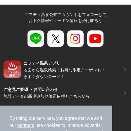
ニフティ温泉公式アカウントをフォローして
おトク情報やクーポン情報を受け取ろう
ニフティ温泉アプリ
地図から温泉検索！お得な限定クーポンも！
今すぐダウンロード！
ご意見ご要望 ・お問い合わせ
施設データの新規追加や修正依頼もこちらから
スマートフォン
/
PC
加盟店募集（資料請求）
広告出稿のご案内
By using our services, you agree that we and
our
partners
use cookies to improve advertisi
利用規約
ライフスタイルMEMBERS+規約