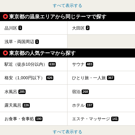
すべて表示する
東京都の温泉エリアから同じテーマで探す
品川区
大田区
1
2
浅草・両国周辺
1
東京都の人気テーマから探す
駅近（徒歩10分以内）
サウナ
630
483
格安（1,000円以下）
ひとり旅・一人旅
426
367
水風呂
宿泊
285
268
露天風呂
ホテル
226
197
お食事・食事処
エステ・マッサージ
190
141
すべて表示する