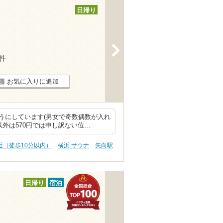
日帰り
>
7件
お気に入りに追加
うにしています(男女で奇数偶数が入れ
外は570円では申し訳ない位…
近（徒歩10分以内）
横浜 サウナ
矢向駅
日帰り
宿泊