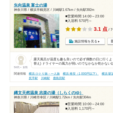
矢向温泉 富士の湯
神奈川県 / 横浜市鶴見区 /
川崎駅1.67km
/
矢向駅392m
■営業時間 14:00～23:00
■入浴料 570円～
3.1 点
/ 
施設情報を見る
露天風呂が温度も趣も良いので必ず偶数の日に行くよ
替え) ドライヤーの風力が弱いのでなかなか乾かない以
50代～ 女性
関連情報
横浜 ひとり旅・一人旅
横浜 格安（1,000円以下）
横浜 駅
尻手駅
川崎駅
鹿島田駅
縄文天然温泉 志楽の湯（しらくのゆ）
神奈川県 / 川崎市幸区 /
川崎駅1.72km
/
矢向駅304m
■営業時間 10:00～24:00
■入浴料 1,170円～