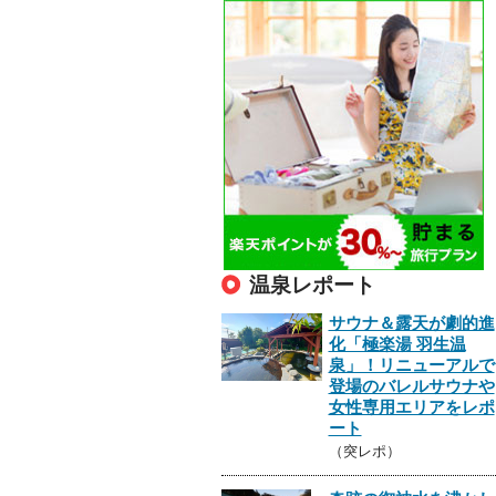
温泉レポート
サウナ＆露天が劇的進
化「極楽湯 羽生温
泉」！リニューアルで
登場のバレルサウナや
女性専用エリアをレポ
ート
（突レポ）