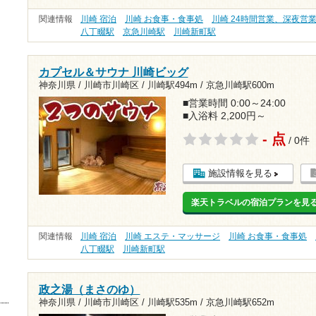
関連情報
川崎 宿泊
川崎 お食事・食事処
川崎 24時間営業、深夜営
八丁畷駅
京急川崎駅
川崎新町駅
カプセル＆サウナ 川崎ビッグ
神奈川県 / 川崎市川崎区 /
川崎駅494m
/
京急川崎駅600m
■営業時間 0:00～24:00
■入浴料 2,200円～
- 点
/ 0件
施設情報を見る
楽天トラベルの宿泊プランを見
関連情報
川崎 宿泊
川崎 エステ・マッサージ
川崎 お食事・食事処
八丁畷駅
川崎新町駅
政之湯（まさのゆ）
神奈川県 / 川崎市川崎区 /
川崎駅535m
/
京急川崎駅652m