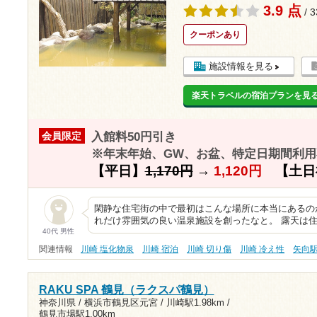
3.9 点
/ 
クーポンあり
施設情報を見る
楽天トラベルの宿泊プランを見
入館料50円引き
会員限定
※年末年始、GW、お盆、特定日期間利用
【平日】
1,170円
→
1,120円
【土日
閑静な住宅街の中で最初はこんな場所に本当にあるの
れだけ雰囲気の良い温泉施設を創ったなと。 露天は
40代 男性
関連情報
川崎 塩化物泉
川崎 宿泊
川崎 切り傷
川崎 冷え性
矢向
RAKU SPA 鶴見（ラクスパ鶴見）
神奈川県 / 横浜市鶴見区元宮 /
川崎駅1.98km
/
鶴見市場駅1.00km