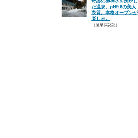
奇跡の御神水を沸かし
た温泉。pH9.6の美人
泉質。本格オープンが
楽しみ。
（温泉探訪記）