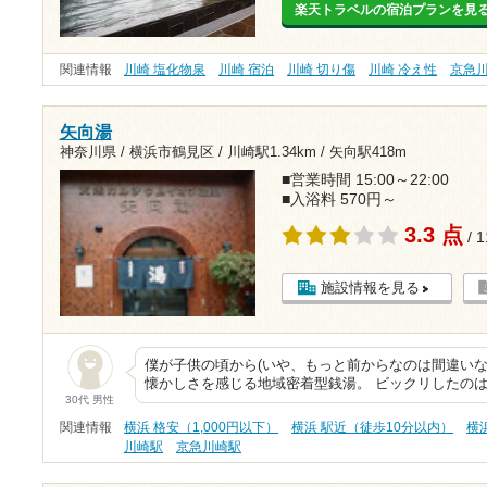
楽天トラベルの宿泊プランを見
関連情報
川崎 塩化物泉
川崎 宿泊
川崎 切り傷
川崎 冷え性
京急
矢向湯
神奈川県 / 横浜市鶴見区 /
川崎駅1.34km
/
矢向駅418m
■営業時間 15:00～22:00
■入浴料 570円～
3.3 点
/ 
施設情報を見る
僕が子供の頃から(いや、もっと前からなのは間違いな
懐かしさを感じる地域密着型銭湯。 ビックリしたのは
30代 男性
関連情報
横浜 格安（1,000円以下）
横浜 駅近（徒歩10分以内）
横
川崎駅
京急川崎駅