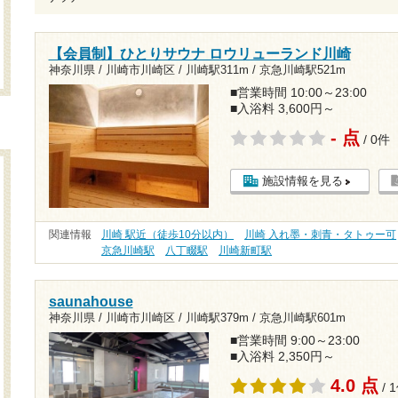
【会員制】ひとりサウナ ロウリューランド川崎
神奈川県 / 川崎市川崎区 /
川崎駅311m
/
京急川崎駅521m
■営業時間 10:00～23:00
■入浴料 3,600円～
- 点
/ 0件
施設情報を見る
関連情報
川崎 駅近（徒歩10分以内）
川崎 入れ墨・刺青・タトゥー可
京急川崎駅
八丁畷駅
川崎新町駅
saunahouse
神奈川県 / 川崎市川崎区 /
川崎駅379m
/
京急川崎駅601m
■営業時間 9:00～23:00
■入浴料 2,350円～
4.0 点
/ 