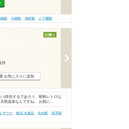
る
川崎駅
川崎駅
港町駅
八丁畷駅
日帰り
>
11件
お気に入りに追加
い)存在するであろう、昭和レトロな
天然温泉なんですね。 お肌に…
浜 サウナ
横浜 水風呂
矢向駅
尻手駅