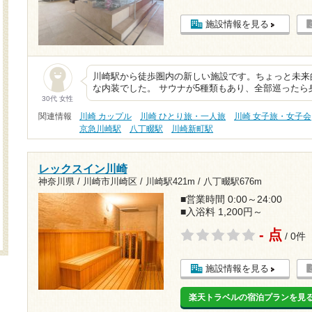
施設情報を見る
川崎駅から徒歩圏内の新しい施設です。ちょっと未来
な内装でした。 サウナが5種類もあり、全部巡った
30代 女性
関連情報
川崎 カップル
川崎 ひとり旅・一人旅
川崎 女子旅・女子会
京急川崎駅
八丁畷駅
川崎新町駅
レックスイン川崎
神奈川県 / 川崎市川崎区 /
川崎駅421m
/
八丁畷駅676m
■営業時間 0:00～24:00
■入浴料 1,200円～
- 点
/ 0件
施設情報を見る
楽天トラベルの宿泊プランを見