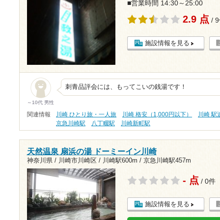
■営業時間 14:30～25:00
2.9 点
/ 
施設情報を見る
刺青品評会には、もってこいの銭湯です！
～10代 男性
関連情報
川崎 ひとり旅・一人旅
川崎 格安（1,000円以下）
川崎 駅
京急川崎駅
八丁畷駅
川崎新町駅
天然温泉 扇浜の湯 ドーミーイン川崎
神奈川県 / 川崎市川崎区 /
川崎駅600m
/
京急川崎駅457m
- 点
/ 0件
施設情報を見る