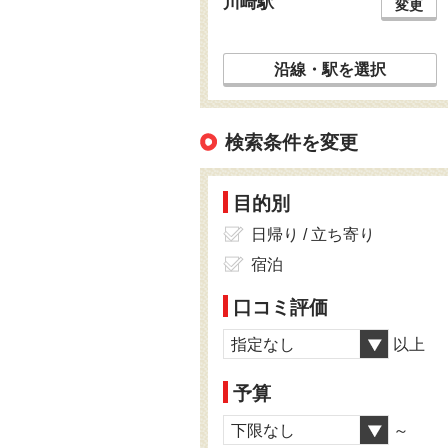
川崎駅
変更
沿線・駅を選択
検索条件を変更
目的別
日帰り / 立ち寄り
宿泊
口コミ評価
指定なし
以上
予算
下限なし
～