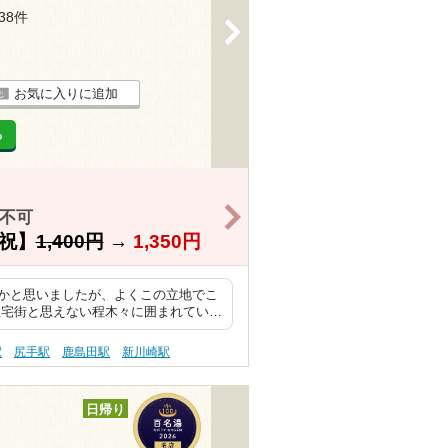
338件
>
お気に入りに追加
る
>
不可
祝】
1,400円
→
1,350円
かと思いましたが、よくこの立地でこ
住宅街と思えない程木々に囲まれてい…
駅
尻手駅
鹿島田駅
新川崎駅
日帰り