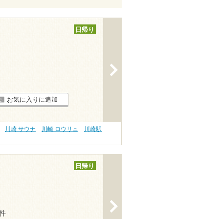
日帰り
>
お気に入りに追加
川崎 サウナ
川崎 ロウリュ
川崎駅
日帰り
>
1件