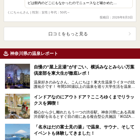
ビは館内のどこにもなかったのでニュースなど確かめた…
くにちゃんさん
| 性別：女性 | 年代：50代～
投稿日：2026年8月3日
口コミをもっと見る
神奈川県の温泉レポート
自慢の“屋上足湯”がすごい、横浜みなとみらい万葉
倶楽部を東大生が徹底レポ！
温泉好きのみなさん、こんにちは！東大生温泉ライターの比
護祐介です！ 年間100湯以上の温泉を巡り大学生活を温泉に
捧げている、“たぶん1番温泉に入っている東…
インドアなのにアウトドア？こころゆくまでリラッ
クスを満喫！
都心から少し離れたもう一つの渋谷駅。神奈川県にある高座
渋谷駅を出るとすぐ目の前にある複合型公共施設「IKOZA
(イコーザ)」内にある「おふろの王様 高座渋谷店」…
「名水はだの富士見の湯」で温泉、サウナ、そして
イベントも体験してきました！