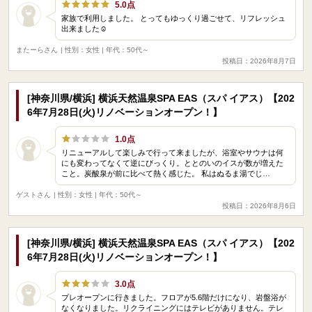
5.0点
家族で利用しました。 とってもゆっくり過ごせて、リフレッシュ
出来ました☺️
またーらさん
| 性別：女性 | 年代：50代～
投稿日：2026年8月7日
[神奈川県/横浜] 横浜天然温泉SPA EAS（スパ イアス）【202
6年7月28日(火)リノベーションオープン！】
1.0点
リニューアルして楽しみで行って来ましたが、浴室やサウナは何
にも変わってなくて逆にびっくり。ととのいのイスが数が増えた
こと。炭酸泉が前に比べて熱く感じた。 私はぬるま湯でじ…
ゲストさん
| 性別：女性 | 年代：50代～
投稿日：2026年8月6日
[神奈川県/横浜] 横浜天然温泉SPA EAS（スパ イアス）【202
6年7月28日(火)リノベーションオープン！】
3.0点
プレオープンに行きました。フロアが5.6階だけになり、岩盤浴が
なくなりました。リクライニングにはテレビがありません。テレ