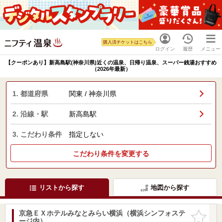
購入済チケットはこちら
ログイン
履歴
メニュー
【クーポンあり】新高島駅(神奈川県)近くの温泉、日帰り温泉、スーパー銭湯おすすめ
（2026年最新）
1. 都道府県
関東 / 神奈川県
2. 沿線・駅
新高島駅
3. こだわり条件
指定しない
こだわり条件を変更する
リストから探す
地図から探す
京急ＥＸホテルみなとみらい横浜（横浜シンフォステ
お気に入
ージ内）
りに追加