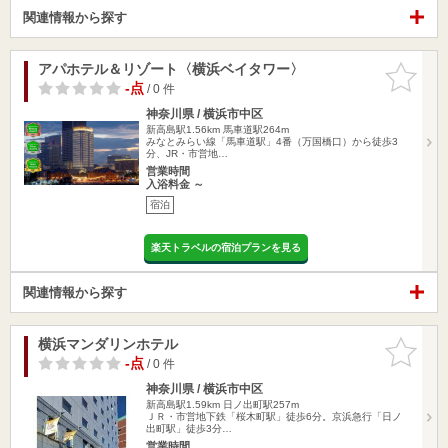
関連情報から探す
アパホテル＆リゾート〈横浜ベイタワー〉
お気に入
りに追加
-点
/ 0 件
神奈川県 / 横浜市中区
新高島駅1.56km
馬車道駅264m
みなとみらい線「馬車道駅」4番（万国橋口）から徒歩3
分、JR・市営地…
営業時間
入浴料金 ～
宿泊
楽天トラベルの宿泊プランを見る
関連情報から探す
横浜マンダリンホテル
お気に入
りに追加
-点
/ 0 件
神奈川県 / 横浜市中区
新高島駅1.59km
日ノ出町駅257m
ＪＲ・市営地下鉄「桜木町駅」徒歩6分。京浜急行「日ノ
出町駅」徒歩3分…
営業時間