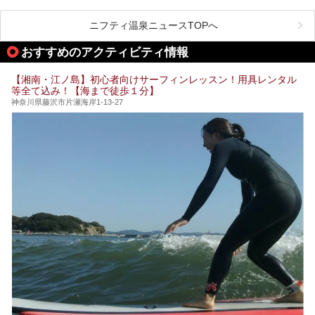
温泉 龍宮殿本館」は、露天風呂から芦ノ湖と富士山の両方
こだわりぬいた食もあわせて、このホテルの魅力をレポート
時間を過ごす参考にしていただけますと幸いです。
が楽しめるまさに眺望自慢の日帰り温泉。
します。
ニフティ温泉ニュースTOPへ
そしてここは全24室の「箱根 芦ノ湖畔蛸川温泉 龍宮殿」と
───
して宿泊もできます。宿泊者は「龍宮殿本館」の営業時間に
提供元：株式会社西武・プリンスホテルズワールドワイド
おすすめのアクティビティ情報
加えて、朝6時からの宿泊者専用時間帯にも「龍宮殿本館」
【PR】
のお風呂が利用できます。
この記事はザ・プリンス 箱根芦ノ湖のPR記事です。
【湘南・江ノ島】初心者向けサーフィンレッスン！用具レンタル
今回は日帰り温泉としての「絶景日帰り温泉 龍宮殿本館
等全て込み！【海まで徒歩１分】
（以下、龍宮殿本館）」と、旅館としての「箱根 芦ノ湖畔
蛸川温泉 龍宮殿（以下、龍宮殿）」の両方の魅力をたっぷ
神奈川県藤沢市片瀬海岸1-13-27
りお伝えします！
ここは箱根神社、九頭龍神社、白龍神社、箱根元宮と箱根の
4つの神社に囲まれたパワースポットです。
───
提供元：株式会社西武・プリンスホテルズワールドワイド
【PR】
この記事は箱根 芦ノ湖畔蛸川温泉 龍宮殿のPR記事です。