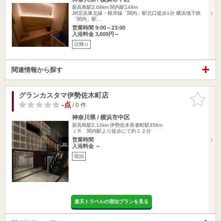
新高島駅2.08km
関内駅148m
JR京浜東北線・根岸線「関内」駅北口徒歩1分 横浜地下鉄
「関内」駅…
営業時間 9:00～23:00
入浴料金 3,600円～
日帰り
関連情報から探す
グランカスタマ伊勢佐木町店
お気に入
りに追加
-点
/ 0 件
神奈川県 / 横浜市中区
新高島駅2.12km
伊勢佐木長者町駅358m
ＪＲ 関内駅より徒歩にて約１２分
営業時間
入浴料金 ～
宿泊
楽天トラベルの宿泊プランを見る