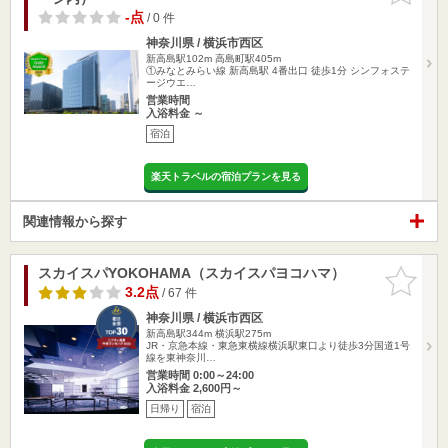
-点
/ 0 件
神奈川県 / 横浜市西区
新高島駅102m
高島町駅405m
①みなとみらい線 新高島駅 4番出口 徒歩1分 シンフォステ
ージウエ…
営業時間
入浴料金 ～
宿泊
楽天トラベルの宿泊プランを見る
関連情報から探す
スカイスパYOKOHAMA（スカイスパヨコハマ）
お気に入
りに追加
3.2点
/ 67 件
神奈川県 / 横浜市西区
新高島駅344m
横浜駅275m
JR・京急本線・東急東横線横浜駅東口より徒歩3分国道1号
線を東神奈川…
営業時間 0:00～24:00
入浴料金 2,600円～
日帰り
宿泊