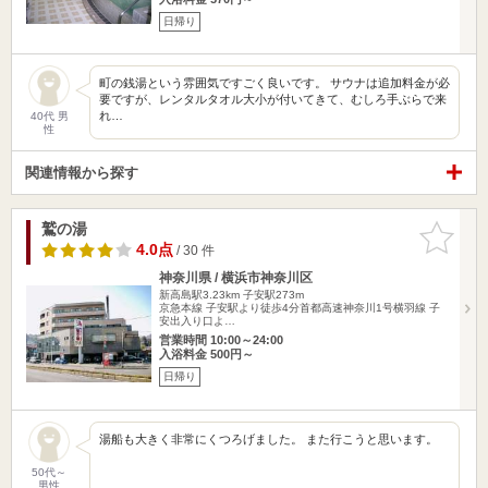
日帰り
町の銭湯という雰囲気ですごく良いです。 サウナは追加料金が必
要ですが、レンタルタオル大小が付いてきて、むしろ手ぶらで来
れ…
40代 男
性
関連情報から探す
鷲の湯
お気に入
りに追加
4.0点
/ 30 件
神奈川県 / 横浜市神奈川区
新高島駅3.23km
子安駅273m
京急本線 子安駅より徒歩4分首都高速神奈川1号横羽線 子
安出入り口よ…
営業時間 10:00～24:00
入浴料金 500円～
日帰り
湯船も大きく非常にくつろげました。 また行こうと思います。
50代～
男性