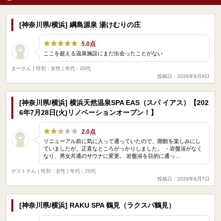
[神奈川県/横浜] 綱島源泉 湯けむりの庄
5.0点
ここを超える温泉施設にまだ出会ったことがない
まーさん
| 性別：女性 | 年代：20代
投稿日：2026年8月8日
[神奈川県/横浜] 横浜天然温泉SPA EAS（スパ イアス）【202
6年7月28日(火)リノベーションオープン！】
2.0点
リニューアル前に気に入って通っていたので、開館を楽しみにし
ていましたが、正直なところがっかりしました。 ・岩盤浴がなく
なり、男女共通のサウナに変更。 岩盤浴を目的に通っ…
ゲストさん
| 性別：女性 | 年代：20代
投稿日：2026年8月7日
[神奈川県/横浜] RAKU SPA 鶴見（ラクスパ鶴見）