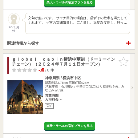
楽天トラベルの宿泊プランを見る
文句が無いです。 サウナ目的の場合は、必ずその欲求を満たして
くれます。 サ室の雰囲気良し、広さ良し、温度湿度良し、時々…
20代 男
性
関連情報から探す
ｇｌｏｂａｌ ｃａｂｉｎ横浜中華街（ドーミーイン
お気に入
チェーン）（２０２４年７月１１日オープン）
りに追加
-点
/ 0 件
神奈川県 / 横浜市中区
新高島駅2.78km
石川町駅424m
JR根岸線「石川町駅」中華街口(北口)より徒歩約６分。み
なとみらい線…
営業時間
入浴料金 ～
宿泊
楽天トラベルの宿泊プランを見る