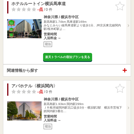
ホテルルートイン横浜馬車道
お気に入
りに追加
-点
/ 0 件
神奈川県 / 横浜市中区
新高島駅1.74km
馬車道駅169m
みなとみらい線馬車道駅より徒歩1分、JR京浜東北線関内
駅/桜木町駅よ…
営業時間
入浴料金 ～
宿泊
楽天トラベルの宿泊プランを見る
関連情報から探す
アパホテル〈横浜関内〉
お気に入
りに追加
-点
/ 0 件
神奈川県 / 横浜市中区
新高島駅1.93km
関内駅299m
ＪＲ根岸線関内駅北口徒歩3分・横浜駅2駅 横浜市営地下
鉄関内駅3番出…
営業時間
入浴料金 ～
宿泊