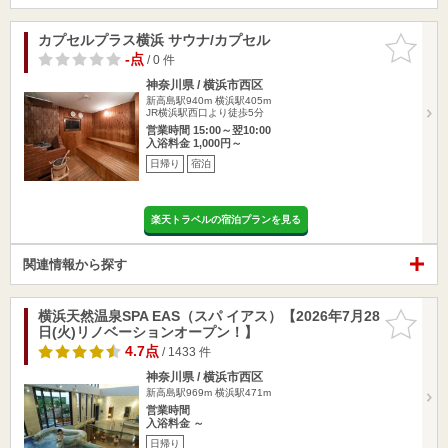
カプセルプラス横浜 サウナ/カプセル
お気に入
りに追加
-点
/ 0 件
神奈川県 / 横浜市西区
新高島駅940m
横浜駅405m
JR横浜駅西口より徒歩5分
営業時間 15:00～翌10:00
入浴料金 1,000円～
日帰り
宿泊
楽天トラベルの宿泊プランを見る
関連情報から探す
横浜天然温泉SPA EAS（スパ イアス）【2026年7月28
お気に入
日(火)リノベーションオープン！】
りに追加
4.7点
/ 1433 件
神奈川県 / 横浜市西区
新高島駅969m
横浜駅471m
営業時間
入浴料金 ～
日帰り