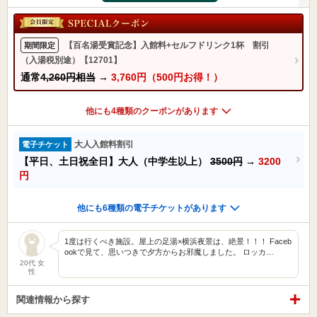
【百名湯受賞記念】入館料+セルフドリンク1杯 割引
期間限定
（入湯税別途）【12701】
通常
4,260円相当
→
3,760円（500円お得！）
他にも4種類のクーポンがあります
大人入館料割引
電子チケット
【平日、土日祝全日】大人（中学生以上）
3500円
→
3200
円
他にも6種類の電子チケットがあります
1度は行くべき施設。屋上の足湯×横浜夜景は、絶景！！！ Faceb
ookで見て、思いつきで夕方からお邪魔しました。 ロッカ…
20代 女
性
関連情報から探す