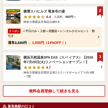
2
横濱スパヒルズ 竜泉寺の湯
4.4
入浴料：
880円～
神奈川県横浜市旭区白根8-8
＜平日のみ＞入館＋岩盤浴＋レンタルタオルセット 割
クーポン
引き
通常
2,230円
→
1,930円（14%OFF！）
3
横浜天然温泉SPA EAS（スパ イアス）【2026
年7月28日(火)リノベーションオープン！】
4.7
神奈川県横浜市西区北幸2-2-1 ハマボールイアス内 4階
～7階
無料会員登録して続きを見る
新高島駅の口コミ