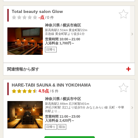
Total beauty salon Glow
お気に入
りに追加
-点
/ 0 件
神奈川県 / 横浜市南区
新高島駅2.51km
黄金町駅22m
京急線 黄金町駅より徒歩1分
営業時間 10:00～21:00
入浴料金 1,700円～
日帰り
関連情報から探す
HARE-TABI SAUNA & INN YOKOHAMA
お気に入
りに追加
4.5点
/ 6 件
神奈川県 / 横浜市中区
新高島駅2.66km
石川町駅401m
JR石川町駅 北口より徒歩5分 みなとみらい線 元町・中華
街駅より…
営業時間 11:00～23:00
入浴料金 2,420円～
日帰り
宿泊