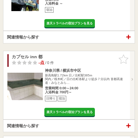
入浴料金 ～
宿泊
楽天トラベルの宿泊プランを見る
関連情報から探す
カプセル inn 都
お気に入
りに追加
-点
/ 0 件
神奈川県 / 横浜市中区
新高島駅1.72km
日ノ出町駅385m
関内／桜木町／日の出町各駅より徒歩７分以内 首都高速
道：みなとみら…
営業時間 0:00～24:00
入浴料金 700円～
日帰り
宿泊
楽天トラベルの宿泊プランを見る
関連情報から探す