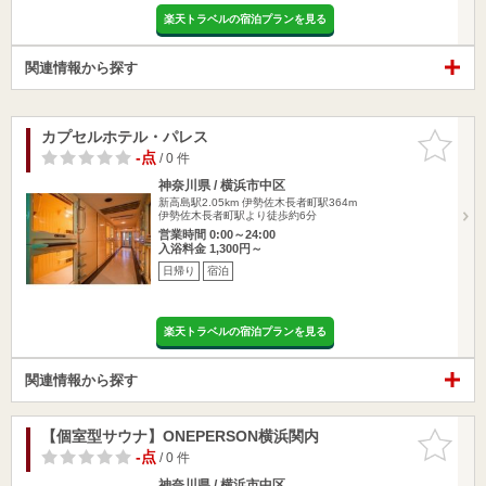
楽天トラベルの宿泊プランを見る
関連情報から探す
カプセルホテル・パレス
お気に入
りに追加
-点
/ 0 件
神奈川県 / 横浜市中区
新高島駅2.05km
伊勢佐木長者町駅364m
伊勢佐木長者町駅より徒歩約6分
営業時間 0:00～24:00
入浴料金 1,300円～
日帰り
宿泊
楽天トラベルの宿泊プランを見る
関連情報から探す
【個室型サウナ】ONEPERSON横浜関内
お気に入
りに追加
-点
/ 0 件
神奈川県 / 横浜市中区