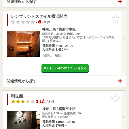
関連情報から探す
レンブラントスタイル横浜関内
お気に入
りに追加
-点
/ 0 件
神奈川県 / 横浜市中区
新高島駅2.38km
関内駅202m
JR関内駅南口より徒歩1分 市営地下鉄ブルーライン関内
駅 1番出口…
営業時間 5:00～24:00
入浴料金 3,480円～
日帰り
宿泊
楽天トラベルの宿泊プランを見る
関連情報から探す
利世館
お気に入
りに追加
3.1点
/ 8 件
神奈川県 / 横浜市中区
新高島駅2.39km
阪東橋駅419m
阪東橋駅より徒歩8分
営業時間 14:00～23:15
入浴料金 570円～