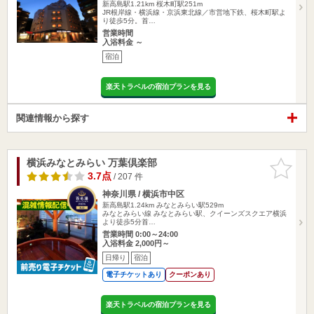
新高島駅1.21km
桜木町駅251m
JR根岸線・横浜線・京浜東北線／市営地下鉄、桜木町駅よ
り徒歩5分。首…
営業時間
入浴料金 ～
宿泊
楽天トラベルの宿泊プランを見る
関連情報から探す
横浜みなとみらい 万葉倶楽部
お気に入
りに追加
3.7点
/ 207 件
神奈川県 / 横浜市中区
新高島駅1.24km
みなとみらい駅529m
みなとみらい線 みなとみらい駅、クイーンズスクエア横浜
より徒歩5分首…
営業時間 0:00～24:00
入浴料金 2,000円～
日帰り
宿泊
電子チケットあり
クーポンあり
楽天トラベルの宿泊プランを見る