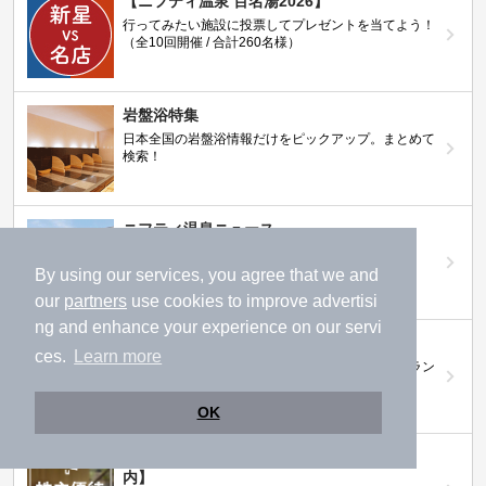
【ニフティ温泉 百名湯2026】
行ってみたい施設に投票してプレゼントを当てよう！
（全10回開催 / 合計260名様）
岩盤浴特集
日本全国の岩盤浴情報だけをピックアップ。まとめて
検索！
ニフティ温泉ニュース
温泉にもっと行きたくなる！お得な情報を掲載中
By using our services, you agree that we and
our
partners
use cookies to improve advertisi
ng and enhance your experience on our servi
ニフティ温泉 おふろパス
ces.
Learn more
温浴施設をお得に楽しめるサブスクリプションプラン
OK
【ニフティライフスタイル株主優待のご案
内】