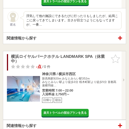
楽天トラベルの宿泊プランを見る
浮気して他の施設にできるたびに行ったりもしましたが、結局こ
こに戻ってきてしまいます。古さが目立つようにもなってます
が、一番…
匿名
関連情報から探す
横浜ロイヤルパークホテル LANDMARK SPA（休業
お気に入
中）
りに追加
-点
/ 0 件
神奈川県 / 横浜市西区
新高島駅920m
みなとみらい駅352m
みなとみらい駅より徒歩3分 桜木町駅より徒歩5分 首都高
速横羽線…
営業時間 7:00～22:00
入浴料金 2,750円～
日帰り
宿泊
楽天トラベルの宿泊プランを見る
関連情報から探す