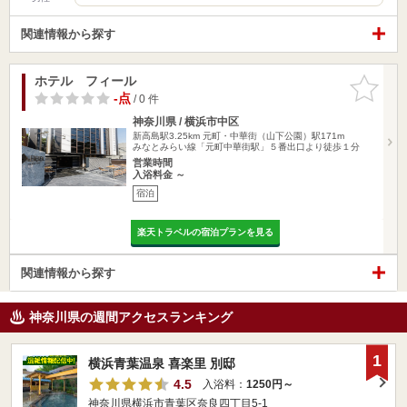
関連情報から探す
ホテル フィール
お気に入
りに追加
-点
/ 0 件
神奈川県 / 横浜市中区
新高島駅3.25km
元町・中華街（山下公園）駅171m
みなとみらい線「元町中華街駅」５番出口より徒歩１分
営業時間
入浴料金 ～
宿泊
楽天トラベルの宿泊プランを見る
関連情報から探す
神奈川県の週間アクセスランキング
1
横浜青葉温泉 喜楽里 別邸
4.5
入浴料：
1250円～
神奈川県横浜市青葉区奈良四丁目5-1