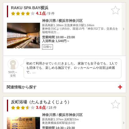
RAKU SPA BAY横浜
お気に入
りに追加
4.1点
/ 9 件
神奈川県 / 横浜市神奈川区
新高島駅1.36km
京急東神奈川駅1.04km
東神奈川ICより約5分。国道15号「神奈川2丁目」交差点を
瑞穂埠頭方…
営業時間 10:00～23:00
入浴料金 1,540円～
日帰り
初めて利用させていただきました。 家族でも女子会でも、1人で
も団体でも、楽しめる施設です。ロッカールームや浴室は綺麗
で、…
50代～
女性
関連情報から探す
反町浴場（たんまちよくじょう）
お気に入
りに追加
3.6点
/ 18 件
神奈川県 / 横浜市神奈川区
新高島駅1.37km
反町駅33m
東急東横線反町駅徒歩3分
営業時間 14:30～23:30