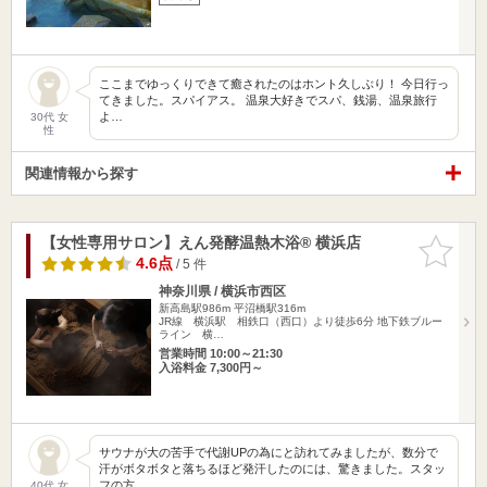
ここまでゆっくりできて癒されたのはホント久しぶり！ 今日行っ
てきました。スパイアス。 温泉大好きでスパ、銭湯、温泉旅行
よ…
30代 女
性
関連情報から探す
【女性専用サロン】えん発酵温熱木浴® 横浜店
お気に入
りに追加
4.6点
/ 5 件
神奈川県 / 横浜市西区
新高島駅986m
平沼橋駅316m
JR線 横浜駅 相鉄口（西口）より徒歩6分 地下鉄ブルー
ライン 横…
営業時間 10:00～21:30
入浴料金 7,300円～
サウナが大の苦手で代謝UPの為にと訪れてみましたが、数分で
汗がボタボタと落ちるほど発汗したのには、驚きました。スタッ
フの方…
40代 女