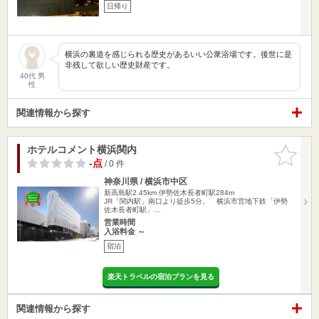
日帰り
横浜の裏道を感じられる歴史があるいい公衆浴場です。後世に是
非残して欲しい歴史財産です。
40代 男
性
関連情報から探す
ホテルコメント横浜関内
お気に入
りに追加
-点
/ 0 件
神奈川県 / 横浜市中区
新高島駅2.45km
伊勢佐木長者町駅284m
JR「関内駅」南口より徒歩5分。 横浜市営地下鉄「伊勢
佐木長者町駅」…
営業時間
入浴料金 ～
宿泊
楽天トラベルの宿泊プランを見る
関連情報から探す