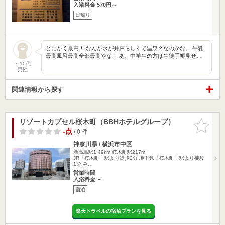
入浴料金 570円～
日帰り
とにかく最高！ なんか水が井戸らしくて温泉？なのかな。 牛乳
最高風呂最高全部最高やな！ あ、中学生の方は生徒手帳見せ…
～10代
男性
関連情報から探す
リゾートカプセル桜木町（BBHホテルグループ）
お気に入
りに追加
-点
/ 0 件
神奈川県 / 横浜市中区
新高島駅1.49km
桜木町駅217m
JR「桜木町」駅より徒歩2分 地下鉄「桜木町」駅より徒歩
1分 み…
営業時間
入浴料金 ～
宿泊
楽天トラベルの宿泊プランを見る