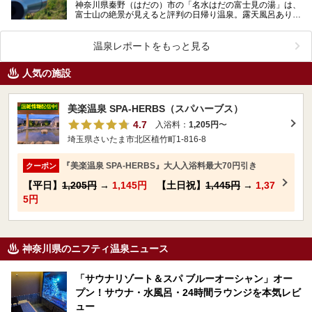
神奈川県秦野（はだの）市の「名水はだの富士見の湯」は、
富士山の絶景が見えると評判の日帰り温泉。露天風呂あり、
サウナあり、富士山を眺めながら食事ができる食事処まで…
温泉レポートをもっと見る
人気の施設
美楽温泉 SPA-HERBS（スパハーブス）
4.7
入浴料：
1,205円
〜
埼玉県さいたま市北区植竹町1-816-8
『美楽温泉 SPA-HERBS』大人入浴料最大70円引き
クーポン
【平日】
1,205円
→
1,145円
【土日祝】
1,445円
→
1,37
5円
神奈川県のニフティ温泉ニュース
「サウナリゾート＆スパ ブルーオーシャン」オー
プン！サウナ・水風呂・24時間ラウンジを本気レビ
ュー