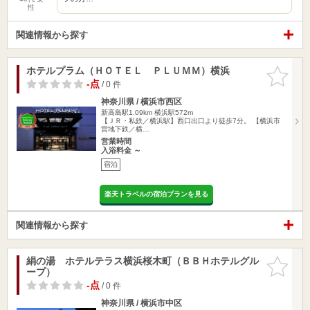
性
関連情報から探す
ホテルプラム（ＨＯＴＥＬ ＰＬＵＭＭ）横浜
お気に入
りに追加
-点
/ 0 件
神奈川県 / 横浜市西区
新高島駅1.09km
横浜駅572m
【ＪＲ・私鉄／横浜駅】西口出口より徒歩7分。 【横浜市
営地下鉄／横…
営業時間
入浴料金 ～
宿泊
楽天トラベルの宿泊プランを見る
関連情報から探す
絹の湯 ホテルテラス横浜桜木町（ＢＢＨホテルグル
お気に入
ープ）
りに追加
-点
/ 0 件
神奈川県 / 横浜市中区