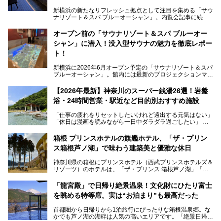
新横浜の新たなリフレッシュ拠点として注目を集める「サウ
ナリゾート＆スパ ブルーオーシャン」。内覧会記事に続
き、今回は実際に体験してみたリアルな様子をレポートしま
す。サウナや水風呂の気持ちよさはもちろん、リラックスス
オープン前の「サウナリゾート＆スパ ブルーオー
ペースの過ごしやすさまで徹底チェック。新横浜エリアで日
シャン」に潜入！没入型サウナの魅力を徹底レポー
常の疲れをリセットしたい人、ライブやスポーツ観戦遠征組
は必見です。
ト！
新横浜に2026年6月オープン予定の「サウナリゾート＆スパ
ブルーオーシャン」。館内には最新のプロジェクションマッ
ピングが多用され、まるで世界を旅しているかのような圧倒
的な“没入感（イマーシブ）”を体験できます。
【2026年最新】神奈川のスーパー銭湯26選！岩盤
浴・24時間営業・駅近など目的別おすすめ施設
「仕事の疲れをリセットしたいけれど遠出する元気はない」
今回は、そんな大注目の施設に一足先にお邪魔し、その全貌
「休日は漫画を読みながら一日中ダラダラ過ごしたい」
を見学させていただきました！
「子ども連れでも気兼ねなく、家事を忘れてリフレッシュし
たい」
サウナ室の中に咲き誇る桜、魚たちが泳ぐ水風呂、そしてバ
箱根 プリンスホテルの旗艦ホテル、「ザ・プリン
リのビーチを思わせる休憩スペース…。驚きの連続だった館
ス箱根芦ノ湖」で味わう建築美と優雅な休日
そんな「癒やされたい」という願いを叶えてくれるのが、神
内の様子をレポートします！
奈川県のスーパー銭湯。
神奈川県の箱根にプリンスホテル（西武プリンスホテルズ＆
神奈川県には、サウナや岩盤浴、一日中遊べるエンタメ施設
リゾーツ）のホテルは、「ザ・プリンス 箱根芦ノ湖」「芦
など、“非日常”を味わえるスーパー銭湯が数多く揃っていま
ノ湖畔 蛸川温泉 龍宮殿」「箱根湯の花プリンスホテル」
す。しかし、選択肢が多いからこそ「どの施設か迷ってしま
「箱根仙石原プリンスホテル」と4軒あり、今回ご紹介する
う」という人も多いはず。
「龍宮殿」で日帰り絶景温泉！文化財にひたり富士
「ザ・プリンス 箱根芦ノ湖」は、その中でもフラッグシッ
を眺める特等席。実は“お泊まり”も最高だった
プ（旗艦）に位置づけられる特別なホテルです。
そこで今回は、神奈川県内の人気施設26選を「安さ」「岩
盤浴・漫画の充実度」「景色の良さ」「高級感」「深夜営
首都圏から日帰りから1泊旅行にぴったりな箱根温泉郷。な
昭和の日本を代表する建築家の一人、村野藤吾が芦ノ湖の畔
業」「駅近」など、目的別に厳選して紹介します。
かでも芦ノ湖の湖畔は人気の高いエリアです。「絶景日帰り
に建てた桃源郷のようなホテルがここ。自家源泉の温泉や、
今の気分にぴったりの施設を見つけて、最高のリフレッシュ