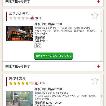
関連情報から探す
エスカル横浜
お気に入
りに追加
-点
/ 0 件
神奈川県 / 横浜市中区
新高島駅2.94km
元町・中華街（山下公園）駅142m
みなとみらい線 「元町・中華街駅」 徒歩0分！「横浜駅」
電車で8分・…
営業時間
入浴料金 ～
宿泊
楽天トラベルの宿泊プランを見る
関連情報から探す
恵びす温泉
お気に入
りに追加
5.0点
/ 1 件
神奈川県 / 横浜市中区
新高島駅2.96km
石川町駅255m
JR石川町駅より徒歩3分。みなとみらい線 元町中華街駅
より徒歩10分…
営業時間 11:00～25:00
入浴料金 570円～