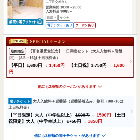
二丁目交差点を…
営業時間 10:00～25:00
入浴料金 900円～
日帰り
サウナ
電子チケットあり
クーポンあり
【百名湯受賞記念】一日満喫セット（大人入館料＋岩盤
期間限定
浴）（8/8～16は土日祝料金）
【平日】
1,600円
→
1,450円
【土日祝】
1,750円
→
1,600
円
他にも2種類のクーポンがあります
大人入館料＋岩盤浴（岩盤浴着込み）割引（8/8~16は
電子チケット
土日祝料金）
【平日限定】大人（中学生以上）
1600円
→
1500円
【土日
祝限定】大人（中学生以上）
1750円
→
1650円
他にも2種類の電子チケットがあります