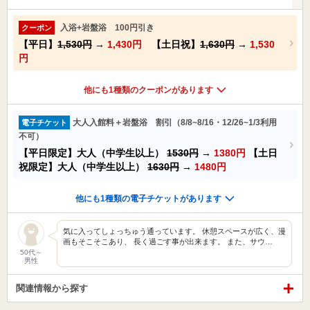
入浴+岩盤浴 100円引き
クーポン
【平日】
1,530円
→
1,430円
【土日祝】
1,630円
→
1,530
円
他にも1種類のクーポンがあります
大人入館料＋岩盤浴 割引（8/8~8/16・12/26~1/3利用
電子チケット
不可）
【平日限定】大人（中学生以上）
1530円
→
1380円
【土日
祝限定】大人（中学生以上）
1630円
→
1480円
他にも1種類の電子チケットがあります
気に入ってしょっちゅう通っています。 休憩スペースが広く、漫
画もそこそこあり、 長く過ごす事が出来ます。 また、サウ…
50代～
男性
関連情報から探す