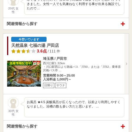
きました。女性一人でも気兼ねなく利用する事が出来る施設でし
たので…
20代 女
性
関連情報から探す
今空いています
天然温泉 七福の湯 戸田店
3.6点
/ 111 件
埼玉県 / 戸田市
西川口駅1.32km
・川口駅西口より路線バス「川50」または「川52」乗車喜
沢橋バス停 …
営業時間 9:00～25:00
入浴料金 1,000円～
日帰り
サウナ
お風呂 ★4.5 炭酸風呂が広くなったので、以前より利用しやすく
なりました。浴槽の数も多い方だと思います。 …
30代 女
性
関連情報から探す