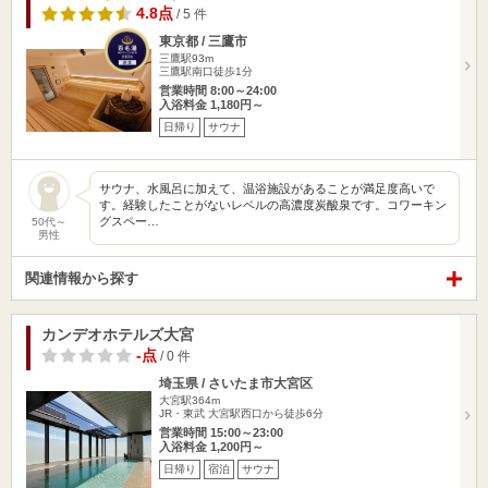
4.8点
/ 5 件
東京都 / 三鷹市
三鷹駅93m
三鷹駅南口徒歩1分
営業時間 8:00～24:00
入浴料金 1,180円～
日帰り
サウナ
サウナ、水風呂に加えて、温浴施設があることが満足度高いで
す。経験したことがないレベルの高濃度炭酸泉です。コワーキン
グスペー…
50代～
男性
関連情報から探す
カンデオホテルズ大宮
-点
/ 0 件
埼玉県 / さいたま市大宮区
大宮駅364m
JR・東武 大宮駅西口から徒歩6分
営業時間 15:00～23:00
入浴料金 1,200円～
日帰り
宿泊
サウナ