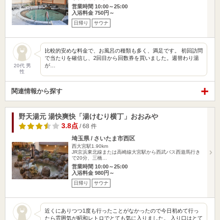
営業時間 10:00～25:00
入浴料金 750円～
日帰り
サウナ
比較的安めな料金で、お風呂の種類も多く、満足です。 初回訪問
で当たりを確信し、2回目から回数券を買いました。週替わり湯
が…
20代 男
性
関連情報から探す
野天湯元 湯快爽快「湯けむり横丁」おおみや
3.8点
/ 68 件
埼玉県 / さいたま市西区
西大宮駅1.90km
JR京浜東北線または高崎線大宮駅から西武バス西遊馬行き
で20分、三橋…
営業時間 10:00～25:00
入浴料金 980円～
日帰り
サウナ
近くにありつつ1度も行ったことがなかったので今日初めて行っ
たら雰囲気が昭和レトロでとても気に入りました。 入り口はとて