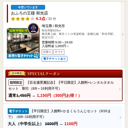
今空いています
おふろの王様 和光店
4.3点
/ 30 件
埼玉県 / 和光市
和光市駅829m
東武東上線・東京メトロ有楽町線・副都心線「和光市駅」
徒歩12分 「…
営業時間 9:00～24:00
入浴料金 1,050円～
日帰り
サウナ
電子チケットあり
【百名湯受賞記念】【平日限定】入館料+レンタルタオル
期間限定
セット 割引（8/8～16利用不可）
通常
1,450円
→
1,150円（300円お得！）
【平日限定】入館料+かまくらうんじセット（9/30ま
電子チケット
で）（8/8~16利用不可）
大人（中学生以上）
1600円
→
1100円