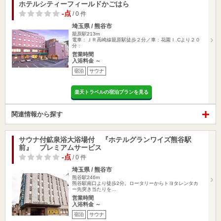
ホテルシティーフィールドかごはら
-点
/ 0 件
埼玉県 / 熊谷市
籠原駅213m
電車：ＪＲ高崎線籠原駅徒歩２分／車：花園Ｉ.Cより２０
分：
営業時間
入浴料金 ～
宿泊
サウナ
楽天トラベルの宿泊プランを見る
関連情報から探す
サウナ付鉱泉浴大浴場付 『ホテルグランワイズ熊谷駅
前』 プレミアムサービス
-点
/ 0 件
埼玉県 / 熊谷市
熊谷駅246m
熊谷駅南口より徒歩2分。ロータリーからトヨタレンタカ
ー先突き当たりを…
営業時間
入浴料金 ～
宿泊
サウナ