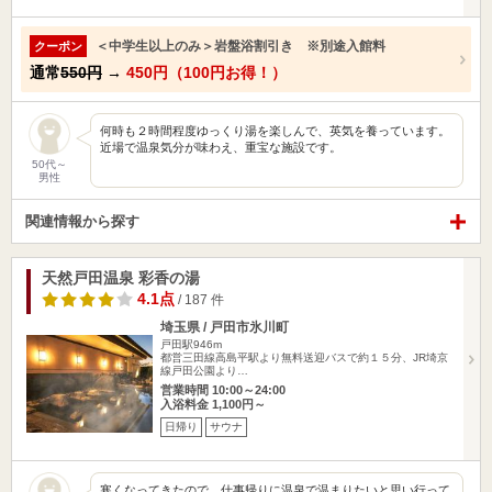
＜中学生以上のみ＞岩盤浴割引き ※別途入館料
クーポン
通常
550円
→
450円（100円お得！）
何時も２時間程度ゆっくり湯を楽しんで、英気を養っています。
近場で温泉気分が味わえ、重宝な施設です。
50代～
男性
関連情報から探す
天然戸田温泉 彩香の湯
4.1点
/ 187 件
埼玉県 / 戸田市氷川町
戸田駅946m
都営三田線高島平駅より無料送迎バスで約１５分、JR埼京
線戸田公園より…
営業時間 10:00～24:00
入浴料金 1,100円～
日帰り
サウナ
寒くなってきたので、仕事帰りに温泉で温まりたいと思い行って