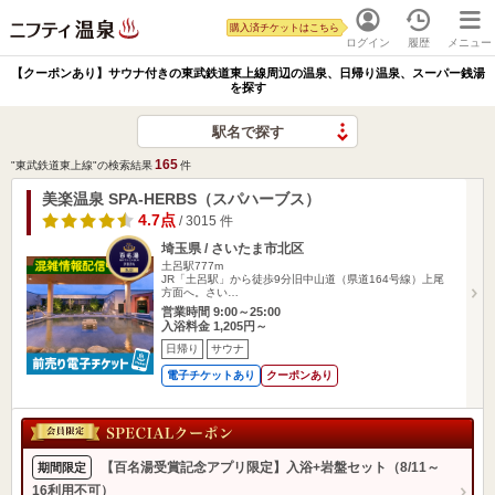
購入済チケットはこちら
ログイン
履歴
メニュー
【クーポンあり】サウナ付きの東武鉄道東上線周辺の温泉、日帰り温泉、スーパー銭湯
を探す
駅名で探す
165
"東武鉄道東上線"の検索結果
件
美楽温泉 SPA-HERBS（スパハーブス）
4.7点
/ 3015 件
埼玉県 / さいたま市北区
土呂駅777m
JR「土呂駅」から徒歩9分旧中山道（県道164号線）上尾
方面へ。さい…
営業時間 9:00～25:00
入浴料金 1,205円～
日帰り
サウナ
電子チケットあり
クーポンあり
【百名湯受賞記念アプリ限定】入浴+岩盤セット（8/11～
期間限定
16利用不可）