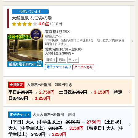
今空いています
天然温泉 なごみの湯
4.0点
/ 110 件
東京都 / 杉並区
荻窪駅174m
JR中央線 荻窪駅西口より徒歩1分 地下鉄丸ノ内線荻窪
駅西口より徒歩…
営業時間 10:30～翌9:00
入浴料金 2,300円～
日帰り
宿泊
サウナ
電子チケットあり
クーポンあり
入館料+岩盤浴 200円引き
会員限定
平日
2,950円
→
2,750円
土日祝
3,350円
→
3,150円
特定
日
3,450円
→
3,250円
大人入館料+岩盤浴 割引
電子チケット
【平日】大人（中学生以上）
2950円
→
2750円
【土日祝】
大人（中学生以上）
3350円
→
3150円
【特定日】大人（中
学生以上）
3450円
→
3250円