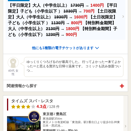
【平日限定】大人（中学生以上）
1730円
→
1400円
【平日
限定】子ども（小学生以下 ）
1030円
→
700円
【土日祝限
定】大人（中学生以上）
1930円
→
1600円
【土日祝限定】
子ども（小学生以下 ）
1130円
→
800円
【特別料金期間】
大人（中学生以上）
2130円
→
1800円
【特別料金期間】子
ども（小学生以下）
1230円
→
900円
他にも1種類の電子チケットがあります
ゆっくりくつろげるのが最高でした。 行ってよかったー来てよか
ったーと思える贅沢な日帰り温泉です。 コミックも読み放題つい
つ…
40代 女
性
関連情報から探す
タイムズ スパ・レスタ
4.3点
/ 128 件
東京都 / 豊島区
東池袋駅354m
東京メトロ有楽町線「東池袋」駅2番出口より徒歩3分JR東
日本・西武池…
営業時間 11:00～翌8:30