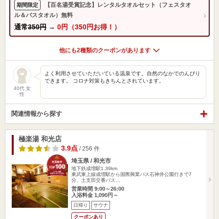
【百名湯受賞記念】レンタルタオルセット（フェスタオ
期間限定
ル＆バスタオル）無料
通常
350円
→
0円（350円お得！）
他にも2種類のクーポンがあります
よく利用させていただいている温泉です。自然のなかでのんびり
できます。 コロナ対策もきちんとされています。
40代 女
性
関連情報から探す
極楽湯 和光店
3.9点
/ 256 件
埼玉県 / 和光市
地下鉄成増駅1.39km
東武東上線成増駅から国際興業バス石神井公園行きで7
分、土支田交番バス…
営業時間 9:00～26:00
入浴料金 1,090円～
日帰り
サウナ
クーポンあり