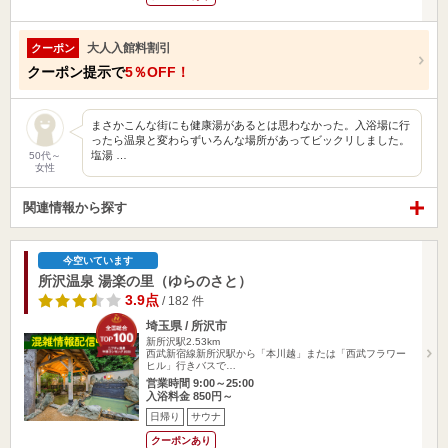
大人入館料割引
クーポン
クーポン提示で
5％OFF！
まさかこんな街にも健康湯があるとは思わなかった。入浴場に行
ったら温泉と変わらずいろんな場所があってビックリしました。
塩湯 …
50代～
女性
関連情報から探す
今空いています
所沢温泉 湯楽の里（ゆらのさと）
3.9点
/ 182 件
埼玉県 / 所沢市
新所沢駅2.53km
西武新宿線新所沢駅から「本川越」または「西武フラワー
ヒル」行きバスで…
営業時間 9:00～25:00
入浴料金 850円～
日帰り
サウナ
クーポンあり