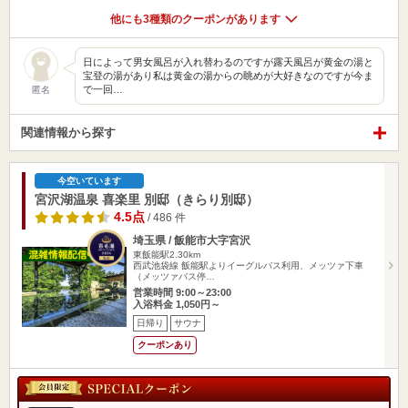
他にも3種類のクーポンがあります
日によって男女風呂が入れ替わるのですが露天風呂が黄金の湯と
宝登の湯があり私は黄金の湯からの眺めが大好きなのですが今ま
で一回…
匿名
関連情報から探す
今空いています
宮沢湖温泉 喜楽里 別邸（きらり別邸）
4.5点
/ 486 件
埼玉県 / 飯能市大字宮沢
東飯能駅2.30km
西武池袋線 飯能駅よりイーグルバス利用、メッツァ下車
（メッツァバス停…
営業時間 9:00～23:00
入浴料金 1,050円～
日帰り
サウナ
クーポンあり