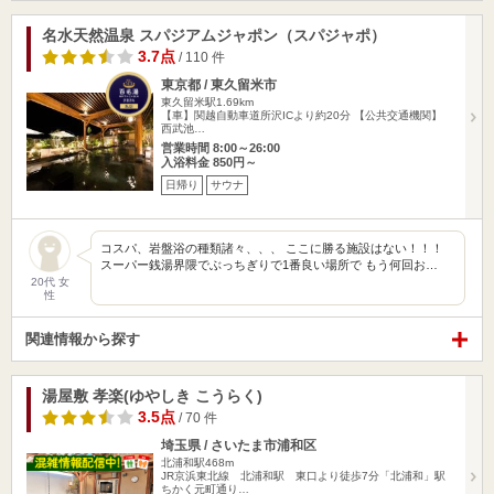
名水天然温泉 スパジアムジャポン（スパジャポ）
3.7点
/ 110 件
東京都 / 東久留米市
東久留米駅1.69km
【車】関越自動車道所沢ICより約20分 【公共交通機関】
西武池…
営業時間 8:00～26:00
入浴料金 850円～
日帰り
サウナ
コスパ、岩盤浴の種類諸々、、、 ここに勝る施設はない！！！
スーパー銭湯界隈でぶっちぎりで1番良い場所で もう何回お…
20代 女
性
関連情報から探す
湯屋敷 孝楽(ゆやしき こうらく)
3.5点
/ 70 件
埼玉県 / さいたま市浦和区
北浦和駅468m
JR京浜東北線 北浦和駅 東口より徒歩7分「北浦和」駅
ちかく元町通り…