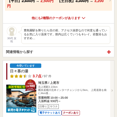
【平日】
2,600円
→
2,500円
【土日祝】
3,300円
→
3,200
円
他にも2種類のクーポンがあります
豊島園駅を降りたら目の前、アクセス抜群なので何度も通ってい
るお気に入り温泉です。館内は広くていつもキレイ。岩盤浴もお
すすめ…
30代 女
性
関連情報から探す
今空いています
日々喜の湯
3.7点
/ 97 件
埼玉県 / 上尾市
北上尾駅2.22km
圏央道桶川北本インターチェンジから5km。 上尾道路を南
に4km進…
営業時間 10:00～25:00
入浴料金 930円～
日帰り
サウナ
電子チケットあり
クーポンあり