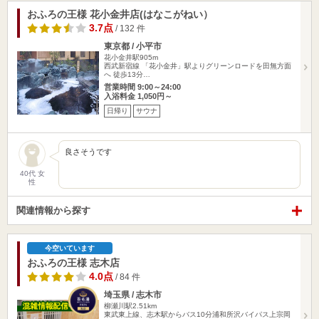
おふろの王様 花小金井店(はなこがねい）
3.7点
/ 132 件
東京都 / 小平市
花小金井駅905m
西武新宿線 「花小金井」駅よりグリーンロードを田無方面
へ 徒歩13分…
営業時間 9:00～24:00
入浴料金 1,050円～
日帰り
サウナ
良さそうです
40代 女
性
関連情報から探す
今空いています
おふろの王様 志木店
4.0点
/ 84 件
埼玉県 / 志木市
柳瀬川駅2.51km
東武東上線、志木駅からバス10分浦和所沢バイパス上宗岡