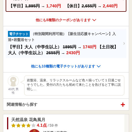
【平日】
1,895円
→
1,740円
【休日】
2,655円
→
2,440円
他にも8種類のクーポンがあります
（特別期間利用可能）【新生活応援キャンペーン】入
電子チケット
浴+岩盤浴セット
【平日】大人（中学生以上）
1895円
→
1740円
【土日祝】
大人（中学生以上）
2655円
→
2430円
他にも10種類の電子チケットがあります
岩盤浴、温泉、リラックスルームなど色々揃っていて１日過ごせ
そうでした。受付の方たちも初めて来たことを告げると丁寧に説
明し…
40代 男
性
関連情報から探す
天然温泉 花鳥風月
4.1点
/ 59 件