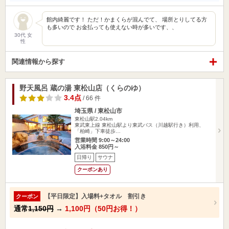
館内綺麗です！ ただ！かまくらが混んでて、 場所とりしてる方
も多いので お金払っても使えない時が多いです、、
30代 女
性
関連情報から探す
野天風呂 蔵の湯 東松山店（くらのゆ）
3.4点
/ 66 件
埼玉県 / 東松山市
東松山駅2.04km
東武東上線 東松山駅より東武バス（川越駅行き）利用、
「柏崎」下車徒歩…
営業時間 9:00～24:00
入浴料金 850円～
日帰り
サウナ
クーポンあり
【平日限定】入場料+タオル 割引き
クーポン
通常
1,150円
→
1,100円（50円お得！）