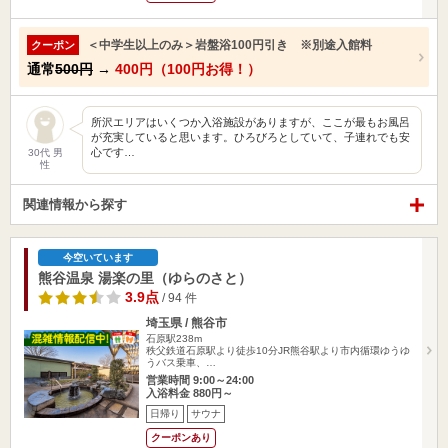
＜中学生以上のみ＞岩盤浴100円引き ※別途入館料
クーポン
通常
500円
→
400円（100円お得！）
所沢エリアはいくつか入浴施設がありますが、ここが最もお風呂
が充実していると思います。ひろびろとしていて、子連れでも安
心です…
30代 男
性
関連情報から探す
今空いています
熊谷温泉 湯楽の里（ゆらのさと）
3.9点
/ 94 件
埼玉県 / 熊谷市
石原駅238m
秩父鉄道石原駅より徒歩10分JR熊谷駅より市内循環ゆうゆ
うバス乗車、…
営業時間 9:00～24:00
入浴料金 880円～
日帰り
サウナ
クーポンあり