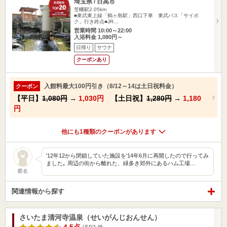
埼玉県 / 日高市
笠幡駅2.05km
■東武東上線「鶴ヶ島駅」西口下車 東武バス「サイボ
ク」行き終点■JR…
営業時間 10:00～22:00
入浴料金 1,080円～
日帰り
サウナ
クーポンあり
入館料最大100円引き（8/12～14は土日祝料金）
クーポン
【平日】
1,080円
→
1,030円
【土日祝】
1,280円
→
1,180
円
他にも1種類のクーポンがあります
'12年12から閉鎖していた施設を'14年6月に再開したので行ってみ
ました｡ 周辺の街から離れた、緑多き郊外にあるハム工場…
匿名
関連情報から探す
さいたま清河寺温泉（せいがんじおんせん）