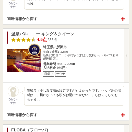
も良…
50代～
女性
関連情報から探す
温泉バルコニー キング＆クイーン
4.5点
/ 33 件
埼玉県 / 所沢市
狭山ヶ丘駅1.22km
新所沢駅 西口・小手指駅 北口より無料シャトルバスあり
所沢駅 西…
営業時間 9:00～25:00
入浴料金 950円～
日帰り
サウナ
炭酸泉（少し温度高め設定ですが）よかったです。ヘッド用の場
所は…。横になっても頭がお湯につかない…。しばらくしておこ
ちゃま…
50代～
女性
関連情報から探す
FLOBA（フローバ）