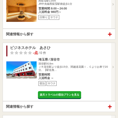
西荻窪駅134m
JR中央線西荻窪駅南徒歩1分
営業時間 8:00～24:00
入浴料金 980円～
日帰り
サウナ
関連情報から探す
ビジネスホテル あさひ
-点
/ 0 件
埼玉県 / 深谷市
深谷駅919m
ＪＲ深谷駅より徒歩15分、関越道花園Ｉ．Ｃよりお車で20
分。【駅迄無…
営業時間
入浴料金 ～
宿泊
サウナ
楽天トラベルの宿泊プランを見る
関連情報から探す