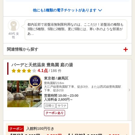
他にも1種類の電子チケットがあります
都内近郊で岩盤浴無制限利用なのは、ここだけ！岩盤浴の種類も
3階に5種類、5階に2種類。更に5階には、寒い氷のような部屋が
あ…
40代 女
性
関連情報から探す
バーデと天然温泉 豊島園 庭の湯
4.1点
/ 186 件
東京都 / 練馬区
豊島園駅216m
大江戸線豊島園駅下車、徒歩3分、または西武線豊島園駅
下車、徒歩2分
営業時間 10:00～23:00
入浴料金 2,600円～
日帰り
サウナ
クーポンあり
入館料100円引き
クーポン