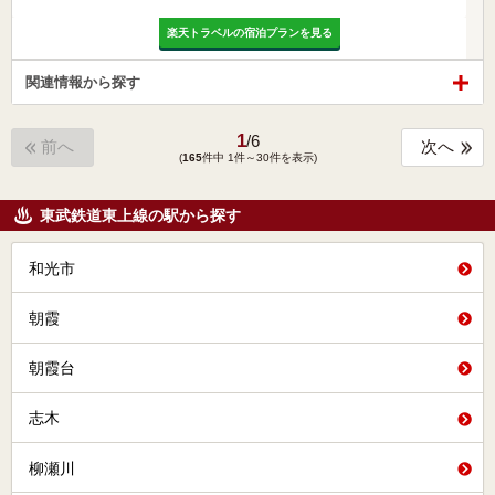
楽天トラベルの宿泊プランを見る
関連情報から探す
1
/
6
前へ
次へ
(
165
件中 1件～30件を表示)
東武鉄道東上線の駅から探す
和光市
朝霞
朝霞台
志木
柳瀬川