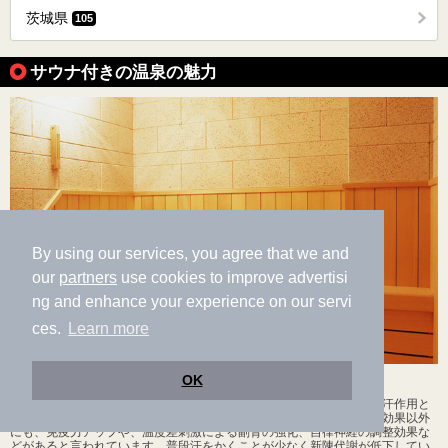
茨城県
105
サウナ付きの温泉の魅力
By using our services, you agree that we and
our
partners
use cookies to improve advertisi
ng and enhance your experience on our servi
ces.
Learn more
OK
デトックス効果と爽快感が思わず"くせ"になる「サウナ」
「サウナ」はフィンランド発祥の蒸し風呂のことで、熱気浴により発汗作用と
新陳代謝を高めてデトックス効果が得られることが特徴。リラックス効果以外
にも、免疫力アップや、温度差刺激による副腎の強化、自律神経の調整効果な
どがあると言われています。普段汗をかくことが少なく新陳代謝が低下してい