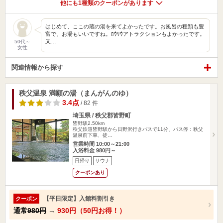
他にも1種類のクーポンがあります
はじめて、ここの蔵の湯を来てよかったです。お風呂の種類も豊
富で、お湯もいいですね。ﾛｳﾘｳアトラクションもよかったです。
又…
50代～
女性
関連情報から探す
秩父温泉 満願の湯（まんがんのゆ）
3.4点
/ 82 件
埼玉県 / 秩父郡皆野町
皆野駅2.50km
秩父鉄道皆野駅から日野沢行きバスで11分、バス停：秩父
温泉前下車、徒…
営業時間 10:00～21:00
入浴料金 980円～
日帰り
サウナ
クーポンあり
【平日限定】入館料割引き
クーポン
通常
980円
→
930円（50円お得！）