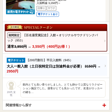
入浴料金 3,150円～
日帰り
サウナ
電子チケットあり
【百名湯受賞記念】入館＋オリジナルサウナドリンクパ
期間限定
ック（953）
通常
3,950円
→
3,550円（400円お得！）
【200円割引】平日入館料（945）
電子チケット
大人一般入館（土日祝特定日は別途料金が必要）
3150円
→
2950円
館内とても良い香りがしました。とても静かで上質なリラクゼー
ション施設でした。接客がとても良かったです。友達がロッカー
の鍵を…
20代 女
性
関連情報から探す