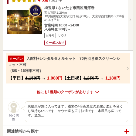
4.5点
/ 582 件
埼玉県 / さいたま市西区清河寺
西大宮駅1.29km
JR川越線西大宮駅北口 徒歩18分、大宮駅西口東武バス8番
のりば平方…
営業時間 10:00～24:00
入浴料金 900円～
日帰り
サウナ
クーポンあり
入館料+レンタルタオルセット 70円引き※スクリーンシ
クーポン
ョット不可
（8/8～16利用不可）
【平日】
1,150円
→
1,080円
【土日祝】
1,250円
→
1,180円
他にも1種類のクーポンがあります
炭酸泉が気に入ってます。通常の4倍高濃度の炭酸が血行を良く
し気持ちいいです。サウナ室も広く快適です。水風呂も広いで
す。源泉…
40代 男
性
関連情報から探す