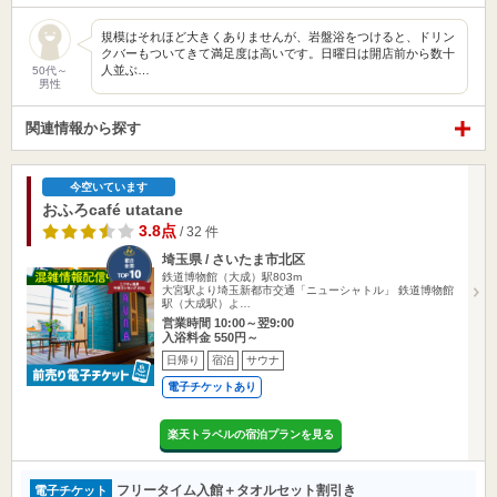
規模はそれほど大きくありませんが、岩盤浴をつけると、ドリン
クバーもついてきて満足度は高いです。日曜日は開店前から数十
人並ぶ…
50代～
男性
関連情報から探す
今空いています
おふろcafé utatane
3.8点
/ 32 件
埼玉県 / さいたま市北区
鉄道博物館（大成）駅803m
大宮駅より埼玉新都市交通「ニューシャトル」 鉄道博物館
駅（大成駅）よ…
営業時間 10:00～翌9:00
入浴料金 550円～
日帰り
宿泊
サウナ
電子チケットあり
楽天トラベルの宿泊プランを見る
フリータイム入館＋タオルセット割引き
電子チケット