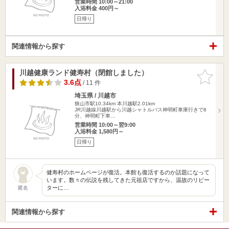
営業時間 10:00～21:00
入浴料金 400円～
日帰り
関連情報から探す
川越健康ランド健寿村（閉館しました）
お気に入
りに追加
3.6点
/ 11 件
埼玉県 / 川越市
狭山市駅10.34km
本川越駅2.01km
JR川越線川越駅から川越シャトルバス神明町車庫行きで8
分、神明町下車…
営業時間 10:00～翌9:00
入浴料金 1,580円～
日帰り
健寿村のホームページが復活。本館も復活するのか話題になって
います。数々の伝説を残してきた元祖店ですから、温故のリピー
ターに…
匿名
関連情報から探す