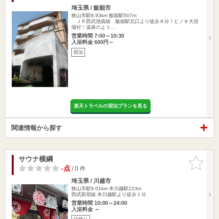
埼玉県 / 飯能市
狭山市駅8.93km
飯能駅507m
ＪＲ西武池袋線 飯能駅北口より徒歩８分！ヒノキ大浴
場付！温泉のよう…
営業時間 7:00～10:30
入浴料金 600円～
宿泊
楽天トラベルの宿泊プランを見る
関連情報から探す
サウナ横綱
お気に入
りに追加
-点
/ 0 件
埼玉県 / 川越市
狭山市駅9.01km
本川越駅223m
西武新宿線 本川越駅より徒歩１分
営業時間 10:00～24:00
入浴料金 ～