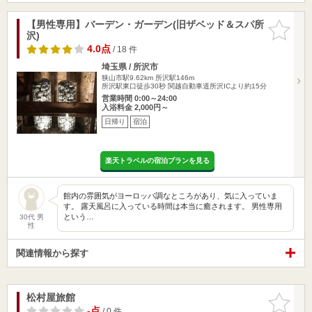
【男性専用】バーデン・ガーデン(旧ザベッド＆スパ所
お気に入
沢)
りに追加
4.0点
/ 18 件
埼玉県 / 所沢市
狭山市駅9.62km
所沢駅146m
所沢駅東口徒歩30秒 関越自動車道所沢ICより約15分
営業時間 0:00～24:00
入浴料金 2,000円～
日帰り
宿泊
楽天トラベルの宿泊プランを見る
館内の雰囲気がヨーロッパ調なところがあり、気に入っていま
す。 露天風呂に入っている時間は本当に癒されます。 男性専用
という…
30代 男
性
関連情報から探す
松村屋旅館
お気に入
りに追加
-点
/ 0 件