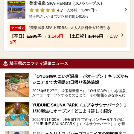
美楽温泉 SPA-HERBS（スパハーブス）
4.7
入浴料：
1,205円
〜
埼玉県さいたま市北区植竹町1-816-8
『美楽温泉 SPA-HERBS』大人入浴料最大70円引き
クーポン
【平日】
1,205円
→
1,145円
【土日祝】
1,445円
→
1,37
5円
埼玉県のニフティ温泉ニュース
「OYUGIWA にいざ温泉」がオープン！キッズから
シニアまで大満足の日帰り温浴施設
2026年5月27日、埼玉県新座市に「OYUGIWA にいざ温泉」
がニューオープンするとのことで、その情報をみなさんにい
ち早くお伝えしようとひと足お先に取材訪問。
YUBUNE SAUNA PARK（ユブネサウナパーク）1
メインとなる黒湯の天然温泉や本格的なサウナをはじめ、4
1/30羽生にオープン！どこより詳しく紹介
種類のリラックスルームやお食事処、他施設とは一線を画す
キッズコーナーなど、施設の隅々までたっぷりとチェックし
2025年11月30日、埼玉県羽生市のイオンモール羽生内に
てきました！
「YUBUNE SAUNA PARK（ユブネサウナパーク）」が新規
オープン！
お肌しっとり！スパハーブス×ニベアの期間限定コ