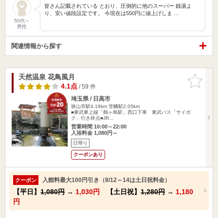
皆さん記載されている とおり、圧倒的に他のスーパー 銭湯よ
り、安い値段設定です。 今現在は550円に値上げしま …
50代～
男性
関連情報から探す
天然温泉 花鳥風月
お気に入
りに追加
4.1点
/ 59 件
埼玉県 / 日高市
狭山市駅4.19km
笠幡駅2.05km
■東武東上線「鶴ヶ島駅」西口下車 東武バス「サイボ
ク」行き終点■JR…
営業時間 10:00～22:00
入浴料金 1,080円～
日帰り
クーポンあり
入館料最大100円引き（8/12～14は土日祝料金）
クーポン
【平日】
1,080円
→
1,030円
【土日祝】
1,280円
→
1,180
円