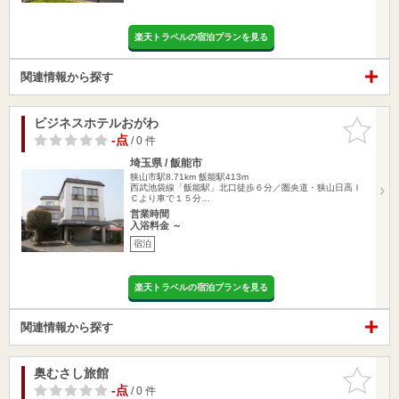
楽天トラベルの宿泊プランを見る
関連情報から探す
ビジネスホテルおがわ
お気に入
りに追加
-点
/ 0 件
埼玉県 / 飯能市
狭山市駅8.71km
飯能駅413m
西武池袋線「飯能駅」北口徒歩６分／圏央道・狭山日高Ｉ
Ｃより車で１５分…
営業時間
入浴料金 ～
宿泊
楽天トラベルの宿泊プランを見る
関連情報から探す
奥むさし旅館
お気に入
りに追加
-点
/ 0 件