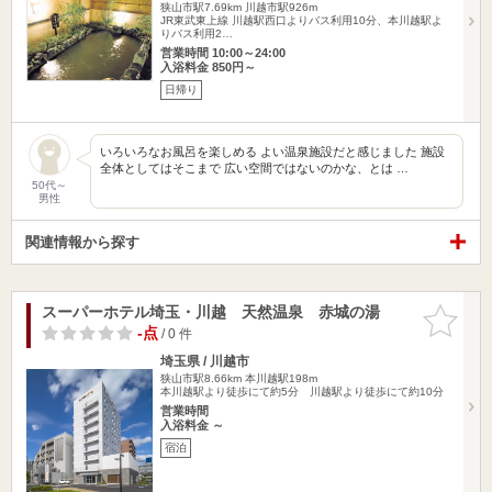
狭山市駅7.69km
川越市駅926m
JR東武東上線 川越駅西口よりバス利用10分、本川越駅よ
りバス利用2…
営業時間 10:00～24:00
入浴料金 850円～
日帰り
いろいろなお風呂を楽しめる よい温泉施設だと感じました 施設
全体としてはそこまで 広い空間ではないのかな、とは …
50代～
男性
関連情報から探す
スーパーホテル埼玉・川越 天然温泉 赤城の湯
お気に入
りに追加
-点
/ 0 件
埼玉県 / 川越市
狭山市駅8.66km
本川越駅198m
本川越駅より徒歩にて約5分 川越駅より徒歩にて約10分
営業時間
入浴料金 ～
宿泊