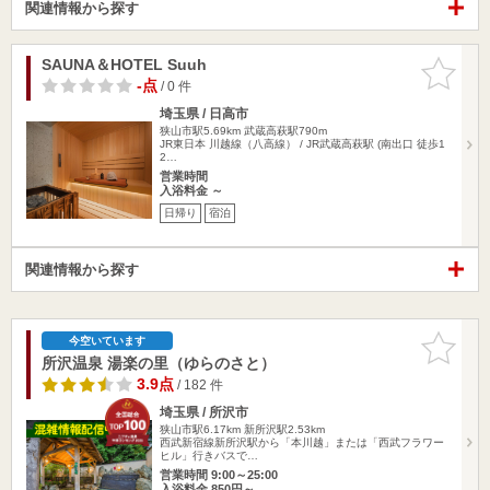
関連情報から探す
SAUNA＆HOTEL Suuh
お気に入
りに追加
-点
/ 0 件
埼玉県 / 日高市
狭山市駅5.69km
武蔵高萩駅790m
JR東日本 川越線（八高線） / JR武蔵高萩駅 (南出口 徒歩1
2…
営業時間
入浴料金 ～
日帰り
宿泊
関連情報から探す
お気に入
今空いています
りに追加
所沢温泉 湯楽の里（ゆらのさと）
3.9点
/ 182 件
埼玉県 / 所沢市
狭山市駅6.17km
新所沢駅2.53km
西武新宿線新所沢駅から「本川越」または「西武フラワー
ヒル」行きバスで…
営業時間 9:00～25:00
入浴料金 850円～