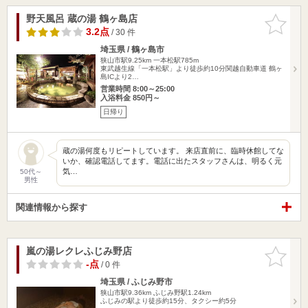
野天風呂 蔵の湯 鶴ヶ島店
お気に入
りに追加
3.2点
/ 30 件
埼玉県 / 鶴ヶ島市
狭山市駅9.25km
一本松駅785m
東武越生線「一本松駅」より徒歩約10分関越自動車道 鶴ヶ
島ICより2…
営業時間 8:00～25:00
入浴料金 850円～
日帰り
蔵の湯何度もリピートしています。 来店直前に、臨時休館してな
いか、確認電話してます。電話に出たスタッフさんは、明るく元
気…
50代～
男性
関連情報から探す
嵐の湯レクレふじみ野店
お気に入
りに追加
-点
/ 0 件
埼玉県 / ふじみ野市
狭山市駅9.36km
ふじみ野駅1.24km
ふじみの駅より徒歩約15分、タクシー約5分