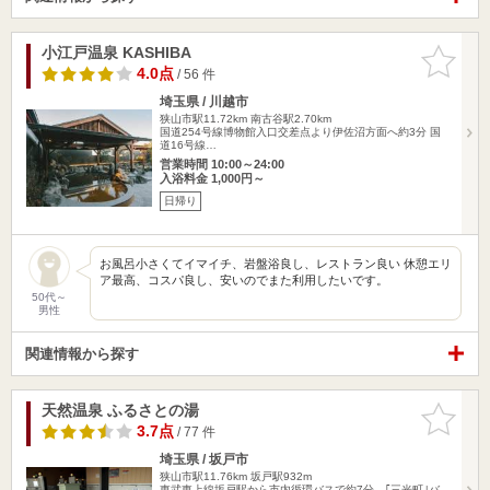
小江戸温泉 KASHIBA
お気に入
りに追加
4.0点
/ 56 件
埼玉県 / 川越市
狭山市駅11.72km
南古谷駅2.70km
国道254号線博物館入口交差点より伊佐沼方面へ約3分 国
道16号線…
営業時間 10:00～24:00
入浴料金 1,000円～
日帰り
お風呂小さくてイマイチ、岩盤浴良し、レストラン良い 休憩エリ
ア最高、コスパ良し、安いのでまた利用したいです。
50代～
男性
関連情報から探す
天然温泉 ふるさとの湯
お気に入
りに追加
3.7点
/ 77 件
埼玉県 / 坂戸市
狭山市駅11.76km
坂戸駅932m
東武東上線坂戸駅から市内循環バスで約7分、｢三光町｣バ