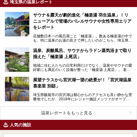
埼玉県の温泉レポート
サウナ＆露天が劇的進化「極楽湯 羽生温泉」！リ
ニューアルで登場のバレルサウナや女性専用エリア
をレポート
店舗数日本一の風呂屋こと「極楽湯」。数ある極楽湯の中で
も、特に温泉のお湯の良さで押したいのがこちら、埼玉県羽
生市の「極楽湯 羽生温泉」。 2026年6月2…
温泉、炭酸風呂、サウナからラドン蒸気浴まで取り
揃えた「極楽湯 上尾店」
地域に住む人たちの日常利用だけでなく、温泉やサウナの愛
好家にも満足のいく設備が整った「極楽湯 上尾店」。 老若
男女、多くの利用者で賑わうこちらの施設の魅力をた…
展望テラスから宮沢湖一望の絶景が！「宮沢湖温泉
喜楽里 別邸」
埼玉県飯能市の宮沢湖は都心からのアクセスも良い静かな景
勝地でしたが、2018年にレジャー施設メッツァがオープ
ン。さらに2019年にはメッツァ内にムーミンバレーパ…
温泉レポートをもっと見る
人気の施設