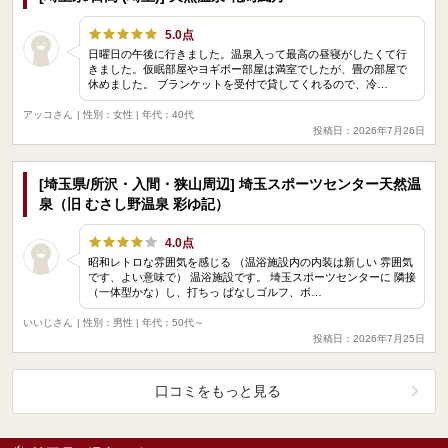
5.0点
日曜日の午後に行きました。温泉入って最高の昼寝がしたくて行
きました。仮眠部屋やヨギボー部屋は満室でしたが、畳の部屋で
休めました。 ブランケットを受付で貸してくれるので、冷…
アッコさん
| 性別：女性 | 年代：40代
投稿日：2026年7月26日
[埼玉県/所沢・入間・狭山周辺] 埼玉スポーツセンター天然温
泉（旧 むさし野温泉 彩ゆ記）
4.0点
昭和レトロな雰囲気を感じる （温浴施設内の内装は新しい 雰囲気
です、よい意味で） 温浴施設です。 埼玉スポーツセンターに 隣接
（一体型かな）し、打ちっ ぱなしゴルフ、ボ…
いいじさん
| 性別：男性 | 年代：50代～
投稿日：2026年7月25日
口コミをもっと見る