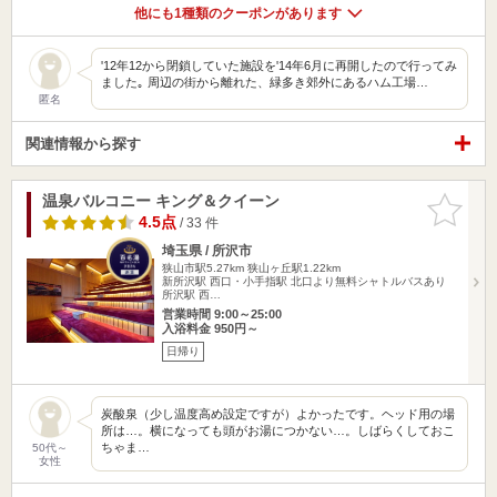
他にも1種類のクーポンがあります
'12年12から閉鎖していた施設を'14年6月に再開したので行ってみ
ました｡ 周辺の街から離れた、緑多き郊外にあるハム工場…
匿名
関連情報から探す
温泉バルコニー キング＆クイーン
お気に入
りに追加
4.5点
/ 33 件
埼玉県 / 所沢市
狭山市駅5.27km
狭山ヶ丘駅1.22km
新所沢駅 西口・小手指駅 北口より無料シャトルバスあり
所沢駅 西…
営業時間 9:00～25:00
入浴料金 950円～
日帰り
炭酸泉（少し温度高め設定ですが）よかったです。ヘッド用の場
所は…。横になっても頭がお湯につかない…。しばらくしておこ
ちゃま…
50代～
女性