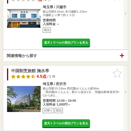
埼玉県 / 川越市
狭山市駅9.91km
本川越駅1.22km
川越駅より車で約１５分
営業時間
入浴料金 ～
宿泊
楽天トラベルの宿泊プランを見る
関連情報から探す
中国割烹旅館 掬水亭
お気に入
りに追加
4.5点
/ 2 件
埼玉県 / 所沢市
狭山市駅10.03km
西武園ゆうえんち駅98m
「西武園ゆうえんち」駅から徒歩1分。 関越自動車道所沢I
Cから約1…
営業時間 12:00～19:00
入浴料金 1,000円～
日帰り
宿泊
楽天トラベルの宿泊プランを見る