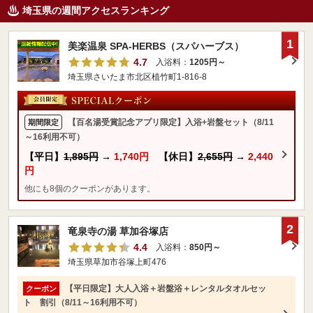
埼玉県の週間アクセスランキング
1
美楽温泉 SPA-HERBS（スパハーブス）
4.7
入浴料：
1205円～
埼玉県さいたま市北区植竹町1-816-8
【百名湯受賞記念アプリ限定】入浴+岩盤セット（8/11
期間限定
～16利用不可）
【平日】
1,895円
→
1,740円
【休日】
2,655円
→
2,440
円
他にも8個のクーポンがあります。
2
竜泉寺の湯 草加谷塚店
4.4
入浴料：
850円～
埼玉県草加市谷塚上町476
【平日限定】大人入浴＋岩盤浴＋レンタルタオルセッ
クーポン
ト 割引（8/11～16利用不可）