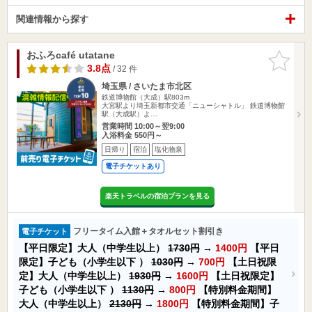
関連情報から探す
おふろcafé utatane
お気に入
りに追加
3.8点
/ 32 件
埼玉県 / さいたま市北区
鉄道博物館（大成）駅803m
大宮駅より埼玉新都市交通「ニューシャトル」 鉄道博物館
駅（大成駅）よ…
営業時間 10:00～翌9:00
入浴料金 550円～
日帰り
宿泊
塩化物泉
電子チケットあり
楽天トラベルの宿泊プランを見る
フリータイム入館＋タオルセット割引き
電子チケット
【平日限定】大人（中学生以上）
1730円
→
1400円
【平日
限定】子ども（小学生以下 ）
1030円
→
700円
【土日祝限
定】大人（中学生以上）
1930円
→
1600円
【土日祝限定】
子ども（小学生以下 ）
1130円
→
800円
【特別料金期間】
大人（中学生以上）
2130円
→
1800円
【特別料金期間】子