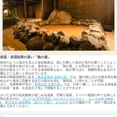
保温・保湿効果の高い「熱の湯」
海水のように塩分を含んだ塩化物泉は、肌に付着した塩分が毛穴を塞ぐことによっ
て汗の蒸発を妨げるため、湯冷めしにくく「熱の湯」とも呼ばれています。また、
塩分が肌をコーティングする保湿効果もあり、肌が潤うほか、殺菌作用もあるので
傷などにも良いと言われています。
神奈川県横須賀市にある
「横須賀温泉 湯楽の里」
では、眼の前に広がる東京湾を眺
めながら海水に匹敵するほどの塩分を含む「強塩泉」に浸かることが可能。
また、兵庫県神戸市の
「有馬温泉 太閤の湯」
では「日本一濃い」といわれる強塩泉
の名湯「金泉」を完全かけ流しで堪能することができます。
さいたま市の塩化物泉が楽しめる温泉、日帰り温泉、スーパー銭湯の中でも特に人
気があるのは、
さいたま清河寺温泉（せいがんじおんせん）
、
おふろcafé utatan
e
、
野天湯元 湯快爽快「湯けむり横丁」おおみや
などの施設です。ぜひ一度は足を
運んでみてください。