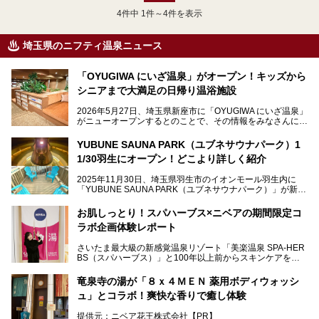
4
件中 1件～4件を表示
埼玉県のニフティ温泉ニュース
「OYUGIWA にいざ温泉」がオープン！キッズから
シニアまで大満足の日帰り温浴施設
2026年5月27日、埼玉県新座市に「OYUGIWA にいざ温泉」
がニューオープンするとのことで、その情報をみなさんにい
ち早くお伝えしようとひと足お先に取材訪問。
YUBUNE SAUNA PARK（ユブネサウナパーク）1
メインとなる黒湯の天然温泉や本格的なサウナをはじめ、4
1/30羽生にオープン！どこより詳しく紹介
種類のリラックスルームやお食事処、他施設とは一線を画す
キッズコーナーなど、施設の隅々までたっぷりとチェックし
2025年11月30日、埼玉県羽生市のイオンモール羽生内に
てきました！
「YUBUNE SAUNA PARK（ユブネサウナパーク）」が新規
オープン！
お肌しっとり！スパハーブス×ニベアの期間限定コ
今年の4月1日から楽久屋グループの一員となった「湯舞音
ラボ企画体験レポート
（ユブネ）」が新ブランド「YUBUNE SAUNA PARK」を立
ち上げました。
さいたま最大級の新感覚温泉リゾート「美楽温泉 SPA-HER
湯舞音らしいサウナにこだわった遊び心満点の"銭湯×屋外サ
BS（スパハーブス）」と100年以上前からスキンケアを考
ウナ"施設で、男女別のお風呂のほか、水着やサウナ着で楽
案してきた「ニベア」が、期間限定でコラボ企画を開催中。
しめる男女共用屋外サウナや飲食できるととのいスペースな
読者モデルやインスタグラマーとして活躍している、美容＆
ど、ユニークなポイントがいっぱい！
竜泉寺の湯が「８ｘ４ＭＥＮ 薬用ボディウォッシ
スパ大好きの畑瀬愛さんと取材してきました。
オープン前取材に行ってきましたので、早速どこより詳しく
ュ」とコラボ！爽快な香りで癒し体験
紹介しちゃいます！
───
提供元：ニベア花王株式会社【PR】
提供元：ニベア花王株式会社【PR】