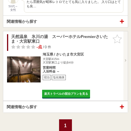
たら雰囲気が昭和レトロでとても気に入りました。 入り口はとて
も良…
50代～
女性
関連情報から探す
天然温泉 氷川の湯 スーパーホテルPremierさいた
お気に入
ま・大宮駅東口
りに追加
-点
/ 0 件
埼玉県 / さいたま市大宮区
大宮駅415m
大宮駅東口より徒歩4分
営業時間
入浴料金 ～
宿泊
塩化物泉
楽天トラベルの宿泊プランを見る
関連情報から探す
1