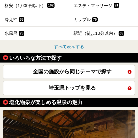
格安（1,000円以下）
エステ・マッサージ
102
91
冷え性
カップル
85
75
水風呂
駅近（徒歩10分以内）
75
65
すべて表示する
いろいろな方法で探す
全国の施設から同じテーマで探す
埼玉県トップを見る
塩化物泉が楽しめる温泉の魅力