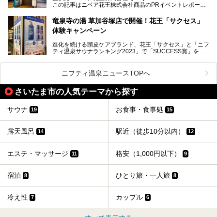
この記事はニベア花王株式会社商品のPRイベントレポート
この記事はニベア花王株式会社商品のPRイベントレポート
記事です。
記事です。
竜泉寺の湯 草加谷塚店で開催！花王「サクセス」
ーーー
体験キャンペーン
注目のボディウォッシュアイテム「８ｘ４ＭＥＮ 薬用ボデ
ィウォッシュ」と「ニフティ温泉年間ランキング2021」で
進化を続ける頭皮ケアブランド、花王「サクセス」と「ニフ
全国総合2位にランクインした人気温浴施設「竜泉寺の湯 草
ティ温泉サウナランキング2023」で「SUCCESS賞」を獲
加谷塚店」がコラボイベントを期間限定で開催中ということ
得した人気温浴施設「竜泉寺の湯 草加谷塚店」がコラボイ
で早速訪問！
ベントを開催。
気になるその内容をチェックしてきました！
ニフティ温泉ニュースTOPへ
早速訪問し、気になるその内容を取材してきました！
さいたま市の人気テーマから探す
───
提供元：花王株式会社【PR】
この記事は花王株式会社商品のPRイベントレポート記事で
サウナ
お食事・食事処
19
15
す。
露天風呂
駅近（徒歩10分以内）
14
12
エステ・マッサージ
格安（1,000円以下）
11
9
宿泊
ひとり旅・一人旅
8
8
冷え性
カップル
7
6