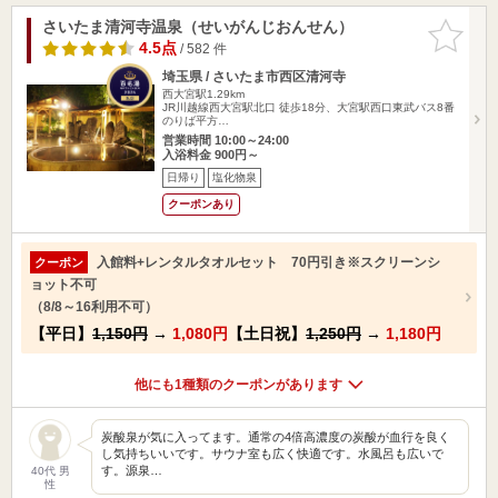
さいたま清河寺温泉（せいがんじおんせん）
お気に入
りに追加
4.5点
/ 582 件
埼玉県 / さいたま市西区清河寺
西大宮駅1.29km
JR川越線西大宮駅北口 徒歩18分、大宮駅西口東武バス8番
のりば平方…
営業時間 10:00～24:00
入浴料金 900円～
日帰り
塩化物泉
クーポンあり
入館料+レンタルタオルセット 70円引き※スクリーンシ
クーポン
ョット不可
（8/8～16利用不可）
【平日】
1,150円
→
1,080円
【土日祝】
1,250円
→
1,180円
他にも1種類のクーポンがあります
炭酸泉が気に入ってます。通常の4倍高濃度の炭酸が血行を良く
し気持ちいいです。サウナ室も広く快適です。水風呂も広いで
す。源泉…
40代 男
性