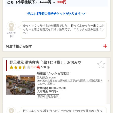
ども（小学生以下）
1230円
→
900円
他にも1種類の電子チケットがあります
ゆっくりくつろげるのが最高でした。 行ってよかったー来てよか
ったーと思える贅沢な日帰り温泉です。 コミックも読み放題つい
つ…
40代 女
性
関連情報から探す
野天湯元 湯快爽快「湯けむり横丁」おおみや
お気に入
りに追加
3.8点
/ 68 件
埼玉県 / さいたま市西区
西大宮駅1.90km
JR京浜東北線または高崎線大宮駅から西武バス西遊馬行き
で20分、三橋…
営業時間 10:00～25:00
入浴料金 980円～
日帰り
塩化物泉
近くにありつつ1度も行ったことがなかったので今日初めて行っ