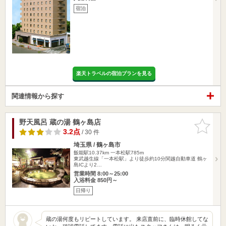
宿泊
楽天トラベルの宿泊プランを見る
関連情報から探す
野天風呂 蔵の湯 鶴ヶ島店
お気に入
りに追加
3.2点
/ 30 件
埼玉県 / 鶴ヶ島市
飯能駅10.37km
一本松駅785m
東武越生線「一本松駅」より徒歩約10分関越自動車道 鶴ヶ
島ICより2…
営業時間 8:00～25:00
入浴料金 850円～
日帰り
蔵の湯何度もリピートしています。 来店直前に、臨時休館してな