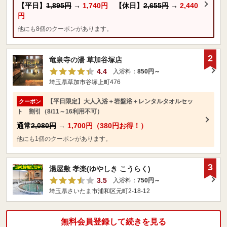
【平日】
1,895円
→
1,740円
【休日】
2,655円
→
2,440
円
他にも8個のクーポンがあります。
2
竜泉寺の湯 草加谷塚店
4.4
入浴料：
850円～
埼玉県草加市谷塚上町476
【平日限定】大人入浴＋岩盤浴＋レンタルタオルセッ
クーポン
ト 割引（8/11～16利用不可）
通常
2,080円
→
1,700円（380円お得！）
他にも1個のクーポンがあります。
3
湯屋敷 孝楽(ゆやしき こうらく)
3.5
入浴料：
750円～
埼玉県さいたま市浦和区元町2-18-12
無料会員登録して続きを見る