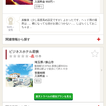
入浴料金 950円～
日帰り
炭酸泉（少し温度高め設定ですが）よかったです。ヘッド用の場
所は…。横になっても頭がお湯につかない…。しばらくしておこ
ちゃま…
50代～
女性
関連情報から探す
ビジネスホテル若狭
お気に入
りに追加
-点
/ 0 件
埼玉県 / 狭山市
飯能駅10.97km
新狭山駅832m
新狭山駅より徒歩にて約１６分
営業時間
入浴料金 ～
宿泊
楽天トラベルの宿泊プランを見る