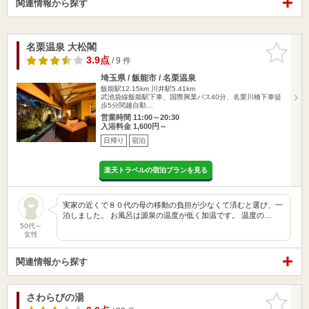
関連情報から探す
名栗温泉 大松閣
お気に入
りに追加
3.9点
/ 9 件
埼玉県 / 飯能市 / 名栗温泉
飯能駅12.15km
川井駅5.41km
武池袋線飯能駅下車、国際興業バス40分、名栗川橋下車徒
歩5分関越自動…
営業時間 11:00～20:30
入浴料金 1,600円～
日帰り
宿泊
楽天トラベルの宿泊プランを見る
実家の近くで８０代の母の移動の負担が少なくて済むと選び、一
泊しました。 お風呂は源泉の温度が低く加温です。 温度の…
50代～
女性
関連情報から探す
さわらびの湯
お気に入
りに追加