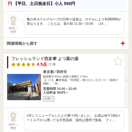
円
【平日、土日祝全日】小人
550円
亀の井ホテルグループの日帰り温泉は、ホテルにより利用時間が
異なります。 こちらは、昼の部 11:30～15:00 （14…
50代～
女性
関連情報から探す
フレッシュランド西多摩 よつ葉の湯
お気に入
りに追加
4.5点
/ 2 件
東京都 / 羽村市
飯能駅9.60km
箱根ケ崎駅1.27km
【バス】 ◆青梅線『羽村駅』東口から 立川バス「箱根ケ
崎駅」「長…
営業時間 10:00～22:00
入浴料金 960円～
日帰り
2月にリニューアルしたとの事で伺いました。 お湯は地下1800メ
ートル下から湧いてる天然温泉、湯色は透明で無臭。 フィ…
50代～
男性