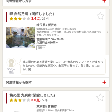
関連情報から探す
狸 自然乃湯（閉館しました）
お気に入
りに追加
3.4点
/ 27 件
埼玉県 / 所沢市
飯能駅10.94km
狭山ヶ丘駅1.23km
西武池袋線 小手指駅 北口発より無料送迎バスの運行を
実施しております…
営業時間 7:00～26:00
入浴料金 650円～
日帰り
狸の湯のたぬき寄席が楽しみでした!無名のタレントさんが多かっ
たものの、伝統的な演芸や、曲芸等も有って、良く通いました
が、閉…
50代～
男性
関連情報から探す
梅の里 九兵衛(閉館しました)
お気に入
りに追加
3.0点
/ 5 件
東京都 / 青梅市
飯能駅11.18km
日向和田駅774m