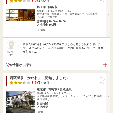
3.0点
/ 32 件
埼玉県 / 飯能市
飯能駅12.63km
吾野駅5.76km
西武池袋線「飯能駅」下車 国際興業バス「名栗車庫」
「名郷」「湯ノ沢…
営業時間 10:00～18:00
入浴料金 800円～
日帰り
疲れた時にさわらびの湯で温泉に浸かると芯から疲れが取れま
す。体がふわぁ〜とほぐれる感じ。次の日起きるとすっかり疲れ
が取れて…
50代～
女性
関連情報から探す
岩蔵温泉「かわ村」（閉館しました）
お気に入
りに追加
3.9点
/ 10 件
東京都 / 青梅市 / 岩蔵温泉
飯能駅3.74km
金子駅3.85km
西武池袋線 飯能駅よりバス・タクシーにて約15分JR青梅
線 青梅駅よ…
営業時間
入浴料金 ～
宿泊