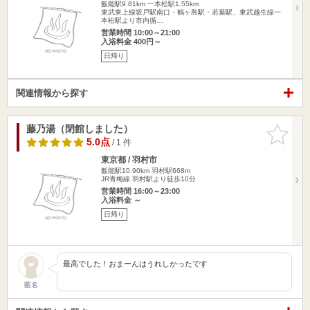
飯能駅9.81km
一本松駅1.55km
東武東上線坂戸駅南口・鶴ヶ島駅・若葉駅、東武越生線一
本松駅より市内循…
営業時間 10:00～21:00
入浴料金 400円～
日帰り
関連情報から探す
藤乃湯（閉館しました）
お気に入
りに追加
5.0点
/ 1 件
東京都 / 羽村市
飯能駅10.90km
羽村駅668m
JR青梅線 羽村駅より徒歩10分
営業時間 16:00～23:00
入浴料金 ～
日帰り
最高でした！おまーんはうれしかったです
匿名