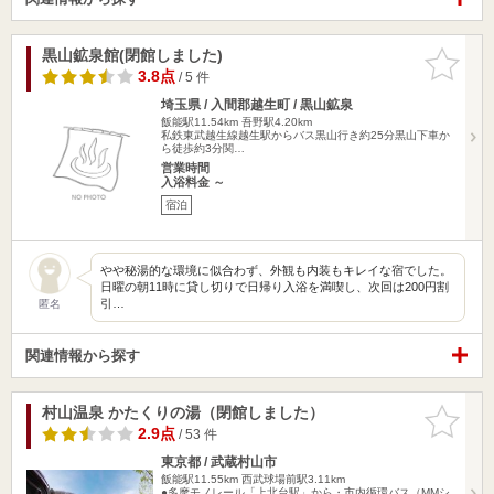
黒山鉱泉館(閉館しました)
お気に入
りに追加
3.8点
/ 5 件
埼玉県 / 入間郡越生町 / 黒山鉱泉
飯能駅11.54km
吾野駅4.20km
私鉄東武越生線越生駅からバス黒山行き約25分黒山下車か
ら徒歩約3分関…
営業時間
入浴料金 ～
宿泊
やや秘湯的な環境に似合わず、外観も内装もキレイな宿でした。
日曜の朝11時に貸し切りで日帰り入浴を満喫し、次回は200円割
引…
匿名
関連情報から探す
村山温泉 かたくりの湯（閉館しました）
お気に入
りに追加
2.9点
/ 53 件
東京都 / 武蔵村山市
飯能駅11.55km
西武球場前駅3.11km
●多摩モノレール「上北台駅」から・市内循環バス（MMシ