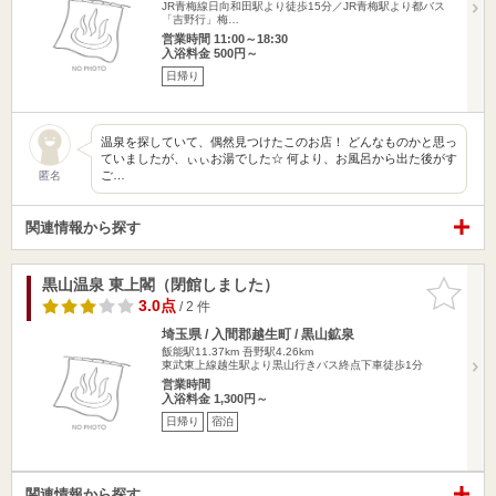
JR青梅線日向和田駅より徒歩15分／JR青梅駅より都バス
「吉野行」梅…
営業時間 11:00～18:30
入浴料金 500円～
日帰り
温泉を探していて、偶然見つけたこのお店！ どんなものかと思っ
ていましたが、ぃぃお湯でした☆ 何より、お風呂から出た後がす
ご…
匿名
関連情報から探す
黒山温泉 東上閣（閉館しました）
お気に入
りに追加
3.0点
/ 2 件
埼玉県 / 入間郡越生町 / 黒山鉱泉
飯能駅11.37km
吾野駅4.26km
東武東上線越生駅より黒山行きバス終点下車徒歩1分
営業時間
入浴料金 1,300円～
日帰り
宿泊
関連情報から探す