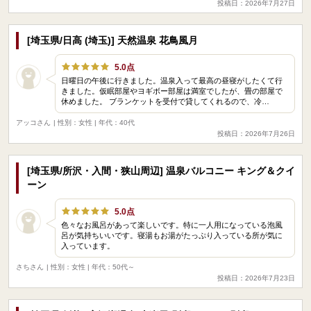
投稿日：2026年7月27日
[埼玉県/日高 (埼玉)] 天然温泉 花鳥風月
5.0点
日曜日の午後に行きました。温泉入って最高の昼寝がしたくて行
きました。仮眠部屋やヨギボー部屋は満室でしたが、畳の部屋で
休めました。 ブランケットを受付で貸してくれるので、冷…
アッコさん
| 性別：女性 | 年代：40代
投稿日：2026年7月26日
[埼玉県/所沢・入間・狭山周辺] 温泉バルコニー キング＆クイ
ーン
5.0点
色々なお風呂があって楽しいです。特に一人用になっている泡風
呂が気持ちいいです。寝湯もお湯がたっぷり入っている所が気に
入っています。
さちさん
| 性別：女性 | 年代：50代～
投稿日：2026年7月23日