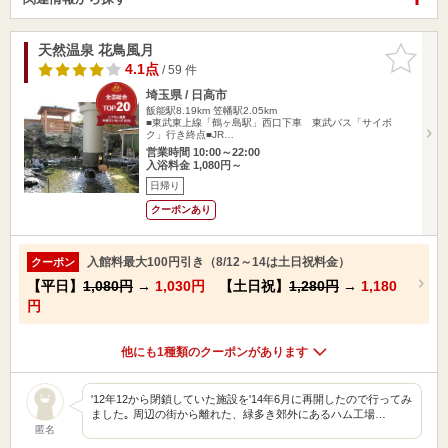
天然温泉 花鳥風月
お気に入
りに追加
4.1点
/ 59 件
埼玉県 / 日高市
飯能駅8.19km
笠幡駅2.05km
■東武東上線「鶴ヶ島駅」西口下車 東武バス「サイボ
ク」行き終点■JR…
営業時間 10:00～22:00
入浴料金 1,080円～
日帰り
クーポンあり
入館料最大100円引き（8/12～14は土日祝料金）
クーポン
【平日】
1,080円
→
1,030円
【土日祝】
1,280円
→
1,180
円
他にも1種類のクーポンがあります
'12年12から閉鎖していた施設を'14年6月に再開したので行ってみ
ました｡ 周辺の街から離れた、緑多き郊外にあるハム工場…
匿名