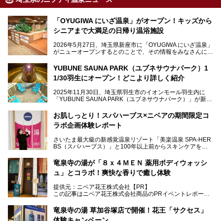
「OYUGIWA にいざ温泉」がオープン！キッズから
シニアまで大満足の日帰り温浴施設
2026年5月27日、埼玉県新座市に「OYUGIWA にいざ温泉」
がニューオープンするとのことで、その情報をみなさんにい
ち早くお伝えしようとひと足お先に取材訪問。
YUBUNE SAUNA PARK（ユブネサウナパーク）1
メインとなる黒湯の天然温泉や本格的なサウナをはじめ、4
1/30羽生にオープン！どこより詳しく紹介
種類のリラックスルームやお食事処、他施設とは一線を画す
キッズコーナーなど、施設の隅々までたっぷりとチェックし
2025年11月30日、埼玉県羽生市のイオンモール羽生内に
てきました！
「YUBUNE SAUNA PARK（ユブネサウナパーク）」が新規
オープン！
お肌しっとり！スパハーブス×ニベアの期間限定コ
今年の4月1日から楽久屋グループの一員となった「湯舞音
ラボ企画体験レポート
（ユブネ）」が新ブランド「YUBUNE SAUNA PARK」を立
ち上げました。
さいたま最大級の新感覚温泉リゾート「美楽温泉 SPA-HER
湯舞音らしいサウナにこだわった遊び心満点の"銭湯×屋外サ
BS（スパハーブス）」と100年以上前からスキンケアを考
ウナ"施設で、男女別のお風呂のほか、水着やサウナ着で楽
案してきた「ニベア」が、期間限定でコラボ企画を開催中。
しめる男女共用屋外サウナや飲食できるととのいスペースな
読者モデルやインスタグラマーとして活躍している、美容＆
ど、ユニークなポイントがいっぱい！
竜泉寺の湯が「８ｘ４ＭＥＮ 薬用ボディウォッシ
スパ大好きの畑瀬愛さんと取材してきました。
オープン前取材に行ってきましたので、早速どこより詳しく
ュ」とコラボ！爽快な香りで癒し体験
紹介しちゃいます！
───
提供元：ニベア花王株式会社【PR】
提供元：ニベア花王株式会社【PR】
この記事はニベア花王株式会社商品のPRイベントレポート
この記事はニベア花王株式会社商品のPRイベントレポート
記事です。
記事です。
竜泉寺の湯 草加谷塚店で開催！花王「サクセス」
ーーー
体験キャンペーン