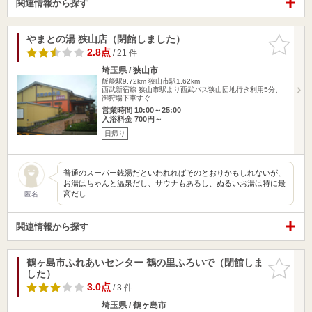
関連情報から探す
やまとの湯 狭山店（閉館しました）
お気に入
りに追加
2.8点
/ 21 件
埼玉県 / 狭山市
飯能駅9.72km
狭山市駅1.62km
西武新宿線 狭山市駅より西武バス狭山団地行き利用5分、
御狩場下車すぐ…
営業時間 10:00～25:00
入浴料金 700円～
日帰り
普通のスーパー銭湯だといわれればそのとおりかもしれないが、
お湯はちゃんと温泉だし、サウナもあるし、ぬるいお湯は特に最
高だし…
匿名
関連情報から探す
鶴ヶ島市ふれあいセンター 鶴の里ふろいで（閉館しま
お気に入
した）
りに追加
3.0点
/ 3 件
埼玉県 / 鶴ヶ島市