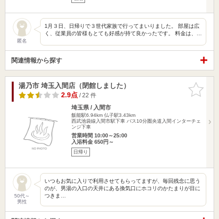
1月３日、日帰りで３世代家族で行ってまいりました。 部屋は広
く、従業員の皆様もとても好感が持て良かったです。 料金は、…
匿名
関連情報から探す
湯乃市 埼玉入間店（閉館しました）
お気に入
りに追加
2.9点
/ 22 件
埼玉県 / 入間市
飯能駅6.94km
仏子駅3.43km
西武池袋線入間市駅下車 バス10分圏央道入間インターチェ
ンジ下車
営業時間 10:00～25:00
入浴料金 650円～
日帰り
いつもお気に入りで利用させてもらってますが、毎回残念に思う
のが、男湯の入口の天井にある換気口にホコリのかたまりが目に
つきま…
50代～
男性