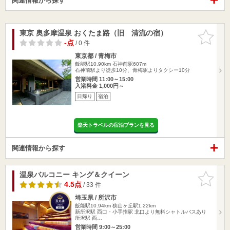
関連情報から探す
東京 奥多摩温泉 おくたま路（旧 清流の宿）
お気に入
りに追加
-点
/ 0 件
東京都 / 青梅市
飯能駅10.90km
石神前駅607m
石神前駅より徒歩10分、青梅駅よりタクシー10分
営業時間 11:00～15:00
入浴料金 1,000円～
日帰り
宿泊
楽天トラベルの宿泊プランを見る
関連情報から探す
温泉バルコニー キング＆クイーン
お気に入
りに追加
4.5点
/ 33 件
埼玉県 / 所沢市
飯能駅10.94km
狭山ヶ丘駅1.22km
新所沢駅 西口・小手指駅 北口より無料シャトルバスあり
所沢駅 西…
営業時間 9:00～25:00