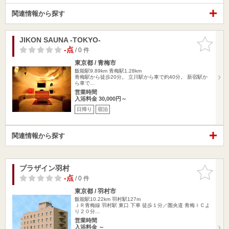
関連情報から探す
JIKON SAUNA -TOKYO-
お気に入
りに追加
-点
/ 0 件
東京都 / 青梅市
飯能駅9.89km
青梅駅1.28km
青梅駅から徒歩20分。 立川駅から車で約40分。 新宿駅か
ら車で…
営業時間
入浴料金 30,000円～
日帰り
宿泊
関連情報から探す
プラザイン羽村
お気に入
りに追加
-点
/ 0 件
東京都 / 羽村市
飯能駅10.22km
羽村駅127m
ＪＲ青梅線 羽村駅 東口 下車 徒歩１分／圏央道 青梅ＩＣよ
り２０分…
営業時間
入浴料金 ～