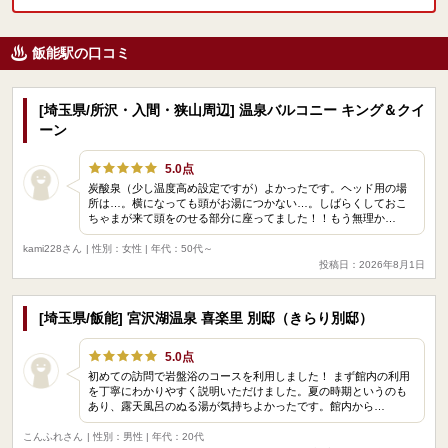
飯能駅の口コミ
[埼玉県/所沢・入間・狭山周辺] 温泉バルコニー キング＆クイ
ーン
5.0点
炭酸泉（少し温度高め設定ですが）よかったです。ヘッド用の場
所は…。横になっても頭がお湯につかない…。しばらくしておこ
ちゃまが来て頭をのせる部分に座ってました！！もう無理か…
kami228さん
| 性別：女性 | 年代：50代～
投稿日：2026年8月1日
[埼玉県/飯能] 宮沢湖温泉 喜楽里 別邸（きらり別邸）
5.0点
初めての訪問で岩盤浴のコースを利用しました！ まず館内の利用
を丁寧にわかりやすく説明いただけました。夏の時期というのも
あり、露天風呂のぬる湯が気持ちよかったです。館内から…
こんふれさん
| 性別：男性 | 年代：20代