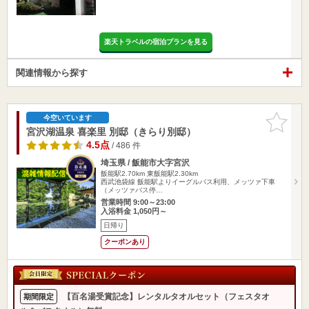
楽天トラベルの宿泊プランを見る
関連情報から探す
お気に入
今空いています
りに追加
宮沢湖温泉 喜楽里 別邸（きらり別邸）
4.5点
/ 486 件
埼玉県 / 飯能市大字宮沢
飯能駅2.70km
東飯能駅2.30km
西武池袋線 飯能駅よりイーグルバス利用、メッツァ下車
（メッツァバス停…
営業時間 9:00～23:00
入浴料金 1,050円～
日帰り
クーポンあり
【百名湯受賞記念】レンタルタオルセット（フェスタオ
期間限定