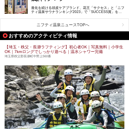
注目のボディウォッシュアイテム「８ｘ４ＭＥＮ 薬用ボデ
ィウォッシュ」と「ニフティ温泉年間ランキング2021」で
進化を続ける頭皮ケアブランド、花王「サクセス」と「ニフ
全国総合2位にランクインした人気温浴施設「竜泉寺の湯 草
ティ温泉サウナランキング2023」で「SUCCESS賞」を獲
加谷塚店」がコラボイベントを期間限定で開催中ということ
得した人気温浴施設「竜泉寺の湯 草加谷塚店」がコラボイ
で早速訪問！
ベントを開催。
気になるその内容をチェックしてきました！
ニフティ温泉ニュースTOPへ
早速訪問し、気になるその内容を取材してきました！
おすすめのアクティビティ情報
───
提供元：花王株式会社【PR】
この記事は花王株式会社商品のPRイベントレポート記事で
【埼玉・秩父・長瀞ラフティング】初心者OK｜写真無料｜小学生
す。
OK｜7kmロングでしっかり遊べる｜温水シャワー完備
埼玉県秩父郡長瀞町中野上560番