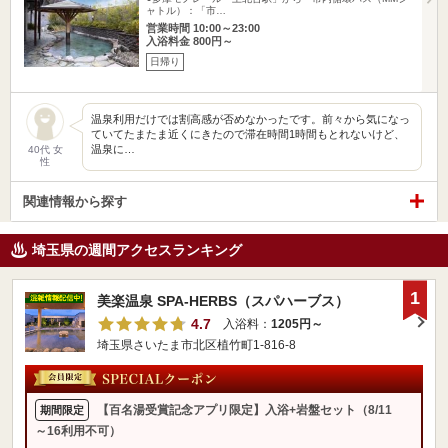
ャトル）：「市…
営業時間 10:00～23:00
入浴料金 800円～
日帰り
温泉利用だけでは割高感が否めなかったです。前々から気になっ
ていてたまたま近くにきたので滞在時間1時間もとれないけど、
温泉に…
40代 女
性
関連情報から探す
埼玉県の週間アクセスランキング
1
美楽温泉 SPA-HERBS（スパハーブス）
4.7
入浴料：
1205円～
埼玉県さいたま市北区植竹町1-816-8
【百名湯受賞記念アプリ限定】入浴+岩盤セット（8/11
期間限定
～16利用不可）