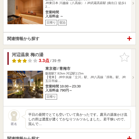
JR東日本 川越線（八高線） / JR武蔵高萩駅 (南出口 徒歩1
2…
営業時間
入浴料金 ～
日帰り
宿泊
関連情報から探す
河辺温泉 梅の湯
お気に入
りに追加
3.3点
/ 39 件
東京都 / 青梅市
飯能駅7.92km
河辺駅115m
【電車】 JR中央線「立川」駅、JR八高線「拝島」駅、JR
五日市線…
営業時間 10:00～23:30
入浴料金 790円～
日帰り
平日の昼間でとても空いていて良かったです。露天の源泉かけ流
しの所は濃度が濃くてかなりツルツルしました。若干狭いので、
混んで…
匿名
関連情報から探す