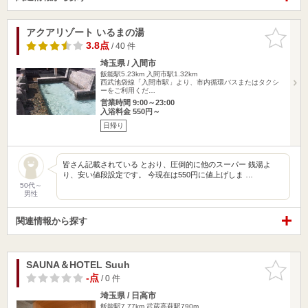
アクアリゾート いるまの湯
お気に入
りに追加
3.8点
/ 40 件
埼玉県 / 入間市
飯能駅5.23km
入間市駅1.32km
西武池袋線「入間市駅」より、市内循環バスまたはタクシ
ーをご利用くだ…
営業時間 9:00～23:00
入浴料金 550円～
日帰り
皆さん記載されている とおり、圧倒的に他のスーパー 銭湯よ
り、安い値段設定です。 今現在は550円に値上げしま …
50代～
男性
関連情報から探す
SAUNA＆HOTEL Suuh
お気に入
りに追加
-点
/ 0 件
埼玉県 / 日高市
飯能駅7.77km
武蔵高萩駅790m