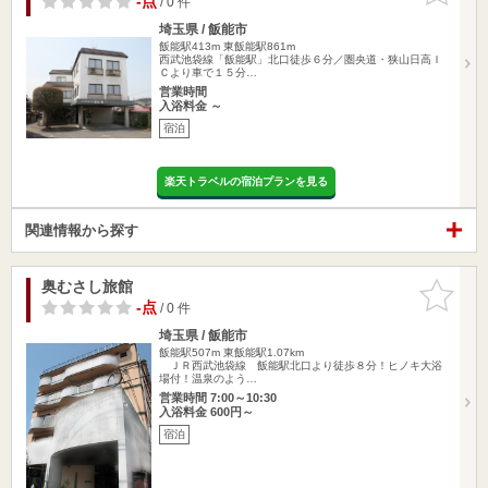
-点
/ 0 件
埼玉県 / 飯能市
飯能駅413m
東飯能駅861m
西武池袋線「飯能駅」北口徒歩６分／圏央道・狭山日高Ｉ
Ｃより車で１５分…
営業時間
入浴料金 ～
宿泊
楽天トラベルの宿泊プランを見る
関連情報から探す
奥むさし旅館
お気に入
りに追加
-点
/ 0 件
埼玉県 / 飯能市
飯能駅507m
東飯能駅1.07km
ＪＲ西武池袋線 飯能駅北口より徒歩８分！ヒノキ大浴
場付！温泉のよう…
営業時間 7:00～10:30
入浴料金 600円～
宿泊