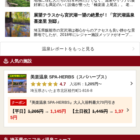
地域に住む人たちの日常利用だけでなく、温泉やサウナの愛
好家にも満足のいく設備が整った「極楽湯 上尾店」。 老若
男女、多くの利用者で賑わうこちらの施設の魅力をた…
展望テラスから宮沢湖一望の絶景が！「宮沢湖温泉
喜楽里 別邸」
埼玉県飯能市の宮沢湖は都心からのアクセスも良い静かな景
勝地でしたが、2018年にレジャー施設メッツァがオープ
ン。さらに2019年にはメッツァ内にムーミンバレーパ…
温泉レポートをもっと見る
人気の施設
美楽温泉 SPA-HERBS（スパハーブス）
4.7
入浴料：
1,205円
〜
埼玉県さいたま市北区植竹町1-816-8
『美楽温泉 SPA-HERBS』大人入浴料最大70円引き
クーポン
【平日】
1,205円
→
1,145円
【土日祝】
1,445円
→
1,37
5円
埼玉県のニフティ温泉ニュース