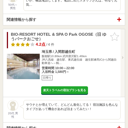
いか、確認電話してます。電話に出たスタッフさんは、明るく元
気…
50代～
男性
関連情報から探す
BIO-RESORT HOTEL & SPA O Park OGOSE（旧 ゆ
お気に入
うパークおごせ）
りに追加
4.2点
/ 4 件
埼玉県 / 入間郡越生町
飯能駅10.86km
武州唐沢駅1.46km
JR八高線 越生駅、東武越生線 越生駅練馬ICから関越自
動車道へ～鶴…
営業時間 10:00～22:00
入浴料金 1,580円～
日帰り
楽天トラベルの宿泊プランを見る
サウナとか増えていて、どんどん進化してる！ 宿泊施設も色んな
タイプがあって機会があれば泊まってみたい！
20代 男
性