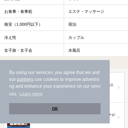
お食事・食事処
エステ・マッサージ
格安（1,000円以下）
宿泊
冷え性
カップル
女子旅・女子会
水風呂
すべて表示する
By using our services, you agree that we and
第20回ニフティ温泉年間ランキング2025
our
partners
use cookies to improve advertisi
全国約2.2万件の中から頂点に選ばれた、2025年の人
ng and enhance your experience on our servi
気施設は…
ces.
Learn more
ニフティ温泉 サウナランキング2026
OK
おふろ好きユーザーの投票により、全国No.1サウナが
決定！