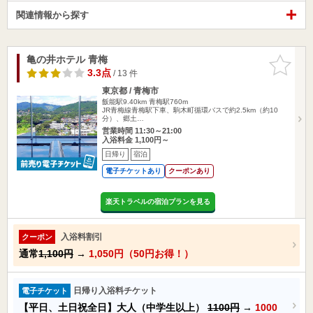
関連情報から探す
亀の井ホテル 青梅
お気に入
りに追加
3.3点
/ 13 件
東京都 / 青梅市
飯能駅9.40km
青梅駅760m
JR青梅線青梅駅下車、駒木町循環バスで約2.5km（約10
分）、郷土…
営業時間 11:30～21:00
入浴料金 1,100円～
日帰り
宿泊
電子チケットあり
クーポンあり
楽天トラベルの宿泊プランを見る
入浴料割引
クーポン
通常
1,100円
→
1,050円（50円お得！）
日帰り入浴料チケット
電子チケット
【平日、土日祝全日】大人（中学生以上）
1100円
→
1000