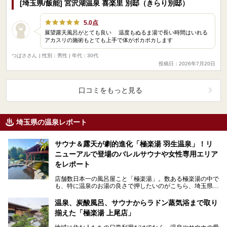
[埼玉県/飯能] 宮沢湖温泉 喜楽里 別邸（きらり別邸）
5.0点
展望露天風呂がとても良い 温度もぬるま湯で長い時間はいれる
アカスリの施術もとても上手で体がポカポカします
つばささん
| 性別：男性 | 年代：30代
投稿日：2026年7月20日
口コミをもっと見る
埼玉県の温泉レポート
サウナ＆露天が劇的進化「極楽湯 羽生温泉」！リ
ニューアルで登場のバレルサウナや女性専用エリア
をレポート
店舗数日本一の風呂屋こと「極楽湯」。数ある極楽湯の中で
も、特に温泉のお湯の良さで押したいのがこちら、埼玉県羽
生市の「極楽湯 羽生温泉」。 2026年6月2…
温泉、炭酸風呂、サウナからラドン蒸気浴まで取り
揃えた「極楽湯 上尾店」