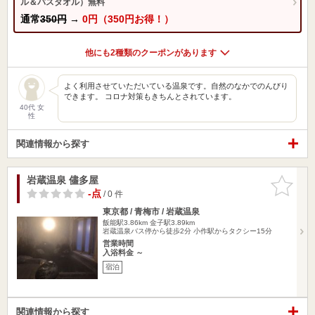
ル＆バスタオル）無料
通常
350円
→
0円（350円お得！）
他にも2種類のクーポンがあります
よく利用させていただいている温泉です。自然のなかでのんびり
できます。 コロナ対策もきちんとされています。
40代 女
性
関連情報から探す
岩蔵温泉 儘多屋
お気に入
りに追加
-点
/ 0 件
東京都 / 青梅市 / 岩蔵温泉
飯能駅3.86km
金子駅3.89km
岩蔵温泉バス停から徒歩2分 小作駅からタクシー15分
営業時間
入浴料金 ～
宿泊
関連情報から探す