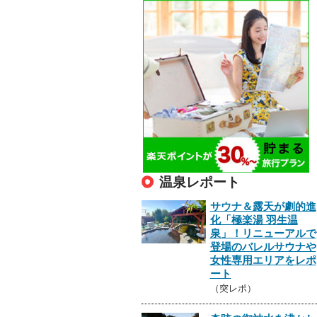
温泉レポート
サウナ＆露天が劇的進
化「極楽湯 羽生温
泉」！リニューアルで
登場のバレルサウナや
女性専用エリアをレポ
ート
（突レポ）