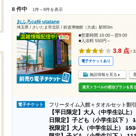
8 件中
1件～8件を表示
おふろcafé utatane
埼玉県 / さいたま市北区 /
鉄道博物館（大成）駅803m
■営業時間 10:00～翌9:00
■入浴料 550円～
3.8 点
/ 
電子チケットあり
施設情報を見る
楽天トラベルの宿泊プランを見
フリータイム入館＋タオルセット割
電子チケット
【平日限定】大人（中学生以上
日限定】子ども（小学生以下 ）
祝限定】大人（中学生以上）
19
限定】子ども（小学生以下 ）
11