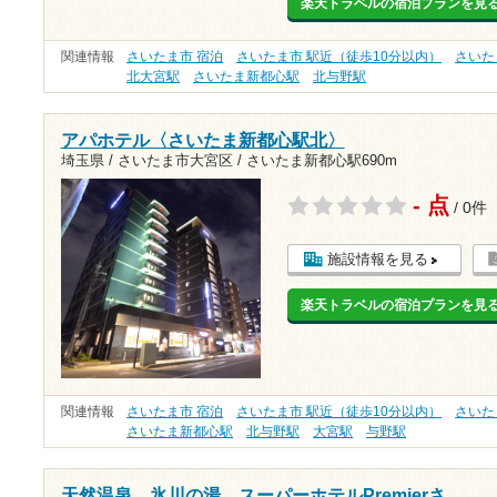
楽天トラベルの宿泊プランを見
関連情報
さいたま市 宿泊
さいたま市 駅近（徒歩10分以内）
さいた
北大宮駅
さいたま新都心駅
北与野駅
アパホテル〈さいたま新都心駅北〉
埼玉県 / さいたま市大宮区 /
さいたま新都心駅690m
- 点
/ 0件
施設情報を見る
楽天トラベルの宿泊プランを見
関連情報
さいたま市 宿泊
さいたま市 駅近（徒歩10分以内）
さいた
さいたま新都心駅
北与野駅
大宮駅
与野駅
天然温泉 氷川の湯 スーパーホテルPremierさ