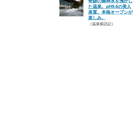
奇跡の御神水を沸かし
た温泉。pH9.6の美人
泉質。本格オープンが
楽しみ。
（温泉探訪記）