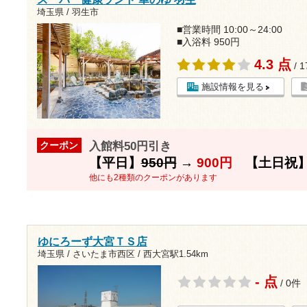
埼玉県 / 羽生市
■営業時間 10:00～24:00
■入浴料 950円
4.3 点
/ 
施設情報を見る
入館料50円引き
クーポン
【平日】
950円
→
900円
【土日祝
他にも2種類のクーポンがあります
ゆにろーず大宮ＴＳ店
埼玉県 / さいたま市西区 /
西大宮駅1.54km
- 点
/ 0件