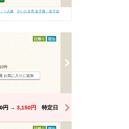
旅・一人旅
さいたま市 女子旅・女子会
日帰り
宿泊
>
110件
お気に入りに追加
>
50円
→
3,150円
特定日