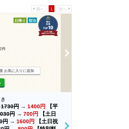
前へ
1
次へ
日帰り
宿泊
32件
>
お気に入りに追加
る
引き
）
1730円
→
1400円
【平
1030円
→
700円
【土日
30円
→
1600円
【土日祝
30円
→
800円
【特別料
>