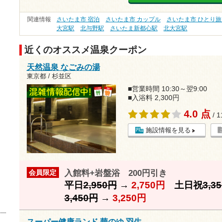
関連情報
さいたま市 宿泊
さいたま市 カップル
さいたま市 ひとり
大宮駅
北与野駅
さいたま新都心駅
北大宮駅
近くのオススメ温泉クーポン
天然温泉 なごみの湯
東京都 / 杉並区
■営業時間 10:30～翌9:00
■入浴料 2,300円
4.0 点
/ 
施設情報を見る
入館料+岩盤浴 200円引き
会員限定
平日
2,950円
→
2,750円
土日祝
3,3
3,450円
→
3,250円
スーパー健康ランド 華のゆ 羽生