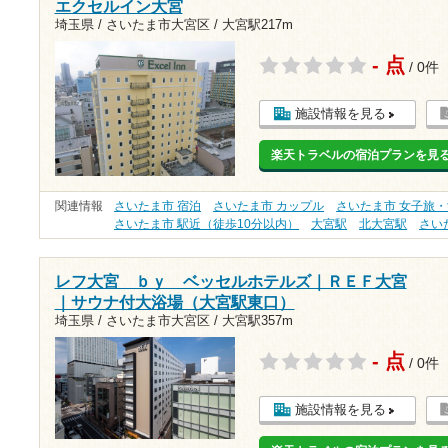
エクセルイン大宮
埼玉県 / さいたま市大宮区 /
大宮駅217m
- 点
/ 0件
施設情報を見る
楽天トラベルの宿泊プランを見
関連情報
さいたま市 宿泊
さいたま市 カップル
さいたま市 女子旅
さいたま市 駅近（徒歩10分以内）
大宮駅
北大宮駅
さい
レフ大宮 ｂｙ ベッセルホテルズ｜ＲＥＦ大宮
｜サウナ付大浴場（大宮駅東口）
埼玉県 / さいたま市大宮区 /
大宮駅357m
- 点
/ 0件
施設情報を見る