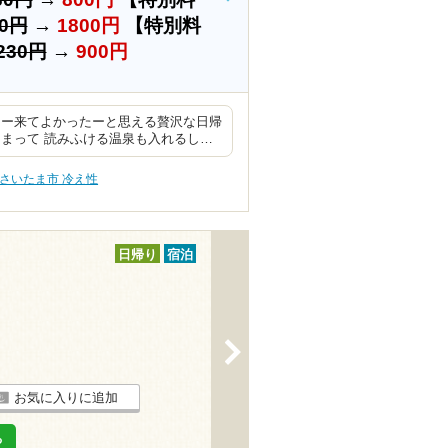
30円
→
1800円
【特別料
230円
→
900円
たー来てよかったーと思える贅沢な日帰
まって 読みふける温泉も入れるし…
さいたま市 冷え性
日帰り
宿泊
>
お気に入りに追加
る