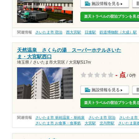
施設情報を見る
楽天トラベルの宿泊プランを見
関連情報
さいたま市 宿泊
西大宮駅
日進駅
鉄道博物館（大成）駅
天然温泉 さくらの湯 スーパーホテルさいた
ま・大宮駅西口
埼玉県 / さいたま市大宮区 /
大宮駅517m
- 点
/ 0件
施設情報を見る
楽天トラベルの宿泊プランを見
関連情報
さいたま市 単純温泉・単純泉
さいたま市 宿泊
さいたま市
さいたま市 お食事・食事処
大宮駅
北与野駅
さいたま新