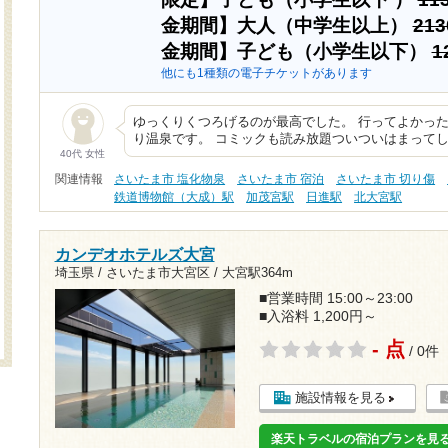
金期間】大人（中学生以上）
21
金期間】子ども（小学生以下）
1
他にも1種類の電子チケットがあります
ゆっくりくつろげるのが最高でした。 行ってよかっ
り温泉です。 コミックも読み放題ついついはまってし
40代 女性
関連情報
さいたま市 塩化物泉
さいたま市 宿泊
さいたま市 切り傷
鉄道博物館（大成）駅
加茂宮駅
日進駅
北大宮駅
カンデオホテルズ大宮
埼玉県 / さいたま市大宮区 /
大宮駅364m
■営業時間 15:00～23:00
■入浴料 1,200円～
- 点
/ 0件
施設情報を見る
楽天トラベルの宿泊プランを見