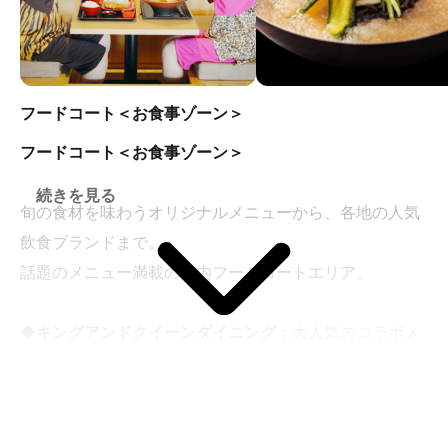
フードコート＜お食事ゾーン＞
フードコート＜お食事ゾーン＞
続きを見る
旬の食材を味わうオリジナルメニューから、各地の人気
飲食ブランドまで。
話題のメニュー満載の館内フードコートエリア。
◆
キングアンドクイーンダイニング
：大人気のコラボメ
ニューが集合
ユッチャン。／代々木一八／GRILLERS／callan column／
Ramen’s Japan／やぶ屋／THE CORNER／鉄板ラッシュ！