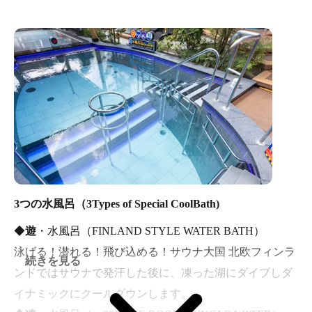
に浸れるサウナ。心と体を落ち着かせながら、体の内側
◆
寝ころび風呂
（SLEEPING BATH）
から温まり血流や新陳代謝を促進します。
仰向けに寝転ぶことにより 背骨を中心に身体の裏側をま
◆
塩サウナ
（KING SALT SAUNA & QUEEN SALT
んべんなく温めるお風呂です。眠ってしまう心地よさで
SAUNA）
す。
塩の持つミネラル効果でお肌ツルスベの美肌サウナ。比
較的低温で発汗後のお肌に塩を塗ることで様々な美容・
健康効果が得られるサウナです。
◆
激噴射シャワー
（STRONG SHOWER）
◆
ととのいスペース
3つの水風呂（3Types of Special CoolBath)
◆
遊
・水風呂（FINLAND STYLE WATER BATH）
泳げる！潜れる！飛び込める！サウナ大国 北欧フィンラ
続きを見る
ンドではサウナで発汗した後に、凍った湖にダイブしダ
イナミックにクールダウンします。