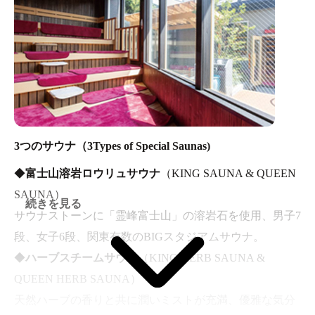
進させる健康や美容に良い働きのあるお風呂です。
◆
シルク風呂
（SILK BATH）
白濁したミルキーなお湯の正体はミクロの無数の気泡で
す。 微細の気泡が毛穴に詰まった皮脂や汚れをさっぱり
洗い流します。 シルクのような滑らかな湯ざわりが大人
気です。
◆
炭酸ヘッドマッサージ風呂
（SODA HEAD SPA）
3つのサウナ（3Types of Special Saunas)
炭酸バブルが頭皮で弾け、皮脂表面から毛穴の隅々まで
◆
富士山溶岩ロウリュサウナ
（KING SAUNA & QUEEN
優しくマッサージし、たまった汚れを洗い流し、血流も
SAUNA）
促進される心地よさに没入する大人気風呂。
続きを見る
サウナストーンに「霊峰富士山」の溶岩石を使用、男子7
◆
プライベート風呂
（ALONE'S HEAVEN BATH）
段、女子6段、関東有数のBIGスタジアムサウナ。
ゆったりサイズの「お一人様」快適お風呂。手足を投げ
◆
ハーブスチームサウナ
（KING HERB SAUNA &
出して開放感にひたるもよし、【物思い】にふけって心
QUEEN HERB SAUNA）
地よさに没入するもよし。ご自分だけの贅沢なひととき
天然ハーブの香りと共に潤いミストが充満、優雅な気分
をご堪能ください。