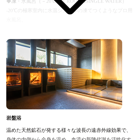
◆
凍
・水風呂（－20℃ ICE ROOM&SINGLE WATER）
-20℃の極寒室内に水温シングルの凍てつくようなプロ用
水風呂。
灼熱のサウナ室から北極の海でクールダウンするような
激しい温度差を体感いただけます。
◆
涼
・水風呂（COLD SPRINGWATERBATH）
湯温23℃の水風呂。お体への負担も少なく心地よくほて
りをクールダウンします。
岩盤浴
温めた天然鉱石が発する様々な波長の遠赤外線効果で、
身体の内側から全身を温め、血流や新陳代謝を活性化す