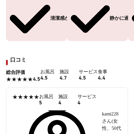
清潔感がある
静かに過ご
口コミ
お風呂
施設
サービス
食事
総合評価
4.5
4.7
4.5
4.4
4.5
★
★
★
★
★
★
★
★
★
★
お風呂
施設
サービス
5
4
4
kami228
さん(
女
性
、
50代