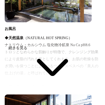
ニフティ温泉ライターによる「温泉バルコニー キング＆
クイーン」体験レポート記事はこちら
キンクイことKing&Queenはサウナだけじゃない！女性の
お出かけスポットにもオススメ♪
お風呂
◆
天然温泉
（NATURAL HOT SPRING）
ナトリウム・カルシウム 塩化物冷鉱泉 Na Ca pH8.6
続きを見る
トロッとなめらかな肌触りが特徴で、クレンジング効果
により皮脂の汚れを落としてくれます。お肌の乾燥を防
ぎ潤いを保つことによりつるつる・スベスベの「美人の
仕上げの湯」と呼ばれています。
◆
天然温泉×強炭酸の湯
（STRONG SHOWER）
湧き上がる「良質」なアルカリ性温泉に、健康効果が立
証済みの「高濃度炭酸」を注入し、 血流や新陳代謝を促