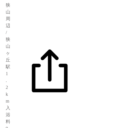
狭
山
周
辺
/
狭
山
ヶ
丘
駅
1
.
2
k
m
入
浴
料