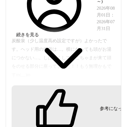
～
)
2026年08
月01日
：
2026年07
月31日
続きを見る
炭酸泉（少し温度高め設定ですが）よかったで
す。ヘッド用の場所は…。横になっても頭がお湯
につかない…。しばらくしておこちゃまが来て頭
をのせる部分に座ってました！！もう無理かもで
すm(__)m
曜日によっていろいろサービスがあるのもよいと
思います。
参考になった
滝のように出てくる飲み水も面白く、キンキンに
冷えていておいしかったです。