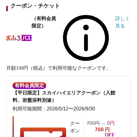
／肉どん寿
クーポン・チケット
（有料会員
詳しく
◆
シェフズコラボ
：老舗・名店のシェフがプロデュース
限定）
見る
SAVOY／ネコゴオリ
◆
ラーメン劇場
中華蕎麦とみ田／新旬屋本店／king&queen x 飯田商店の
コラボラーメン／琴平荘／辛だるま／フジヤマ55／麺屋
月額330円（税込）で利用可能なクーポンです。
はなび／今池飯店／鶏そば啜る／歌志軒
有料会員限定
【平日限定】スカイハイエリアクーポン（入館
◆
旬のお料理
山水草木(さんすいそうもく)
料、岩盤浴料別途）
利用可能期間：2026/5/12〜2026/9/30
◆
Juicy Cafe
(ジューシーカフェ)：くつろぎのカフェで体
をクールダウン
700
0
円
→
円
クー
700
円
平日11:00～22:00／土日祝11:00～23:00
ポン
OFF