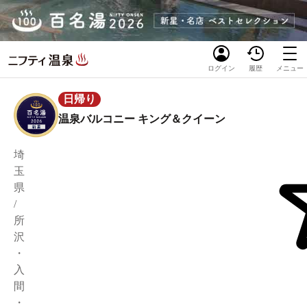
ログイン
履歴
メニュー
日帰り
温泉バルコニー キング＆クイーン
埼
玉
県
/
所
沢
・
入
間
・