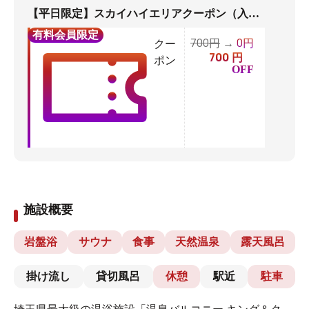
【平日限定】スカイハイエリアクーポン（入館料、岩盤浴料別途）
有料会員限定
700
0
円
→
円
クー
700
円
ポン
OFF
施設概要
岩盤浴
サウナ
食事
天然温泉
露天風呂
掛け流し
貸切風呂
休憩
駅近
駐車