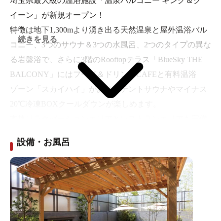
埼玉県最大級の温浴施設「温泉バルコニー キング＆ク
イーン」が新規オープン！
特徴は地下1,300mより湧き出る天然温泉と屋外温浴バル
続きを見る
コニー、3つのサウナ＆3つの水風呂、2つのタイプの異な
る岩盤浴で、さらに3階のRooftopテラス「BlueSky THE
BALCONY」にはフード＆ドリンクCAFEと有料温浴
ゾーン「スカイハイ」があり、テントサウナやマイナス
20℃冷凍BOXクールダウンが楽しめます。
本格リラクゼーションエリアとレストランエリアも完備
されており、レストランには複数の人気飲食ブランドが
設備・お風呂
導入予定！広々としたフードコートでゆっくり食事も楽
しめます。
★3/1より所沢駅西口からのシャトルバスの運行開始予
定！キンクイへのアクセスがますます便利になります。