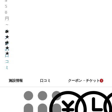
9
5
0
円
～
★
4
3
★
.
3
★
5
件
★
の
★
口
コ
ミ
施設情報
口コミ
クーポン・チケット
1