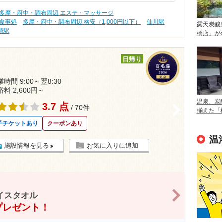
多摩・府中・調布周辺 エステ・マッサージ
食事処
多摩・府中・調布周辺 格安（1,000円以下）
仙川駅
露天炭酸
崎駅
橋店」が
日帰り
時間 9:00～翌8:30
浴料 2,600円～
温泉、炭
3.7 点
>
/ 70件
揃えた「
子チケットあり
クーポンあり
温
施設情報を見る
お気に入りに追加
>
イスタオル
プレゼント！