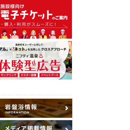
温泉・日帰り温泉・スーパー銭
広告出稿のご案内