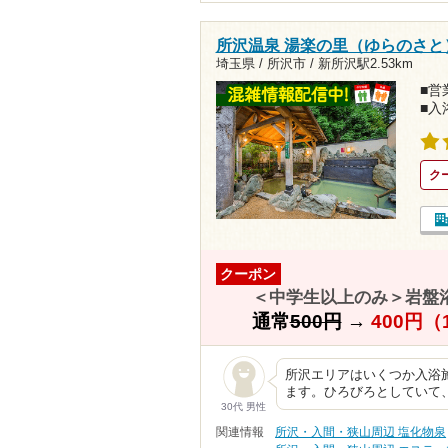
所沢温泉 湯楽の里（ゆらのさと
埼玉県 / 所沢市 /
新所沢駅2.53km
■営業
■入
ク
クーポン
＜中学生以上のみ＞岩盤浴
通常
500円
→
400円（
所沢エリアはいくつか入浴
ます。ひろびろとしていて
30代 男性
関連情報
所沢・入間・狭山周辺 塩化物泉