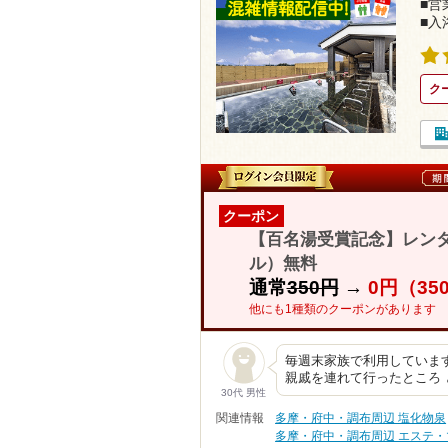
■営業
■入
ク
クーポン
【百名湯受賞記念】レン
ル）無料
通常
350円
→
0円（35
他にも1種類のクーポンがあります
毎週末家族で利用しています
親戚を連れて行ったところ 
30代 男性
関連情報
多摩・府中・調布周辺 塩化物泉
多摩・府中・調布周辺 エステ