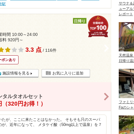
サウナ＆
井駅
ューアル
レポート
日帰り
時間 10:00～24:00
浴料 920円～
>
3.3 点
/ 116件
天然温泉
ーポンあり
日帰り温
施設情報を見る
お気に入りに追加
>
ンタルタオルセット
ファミリ
0円（320円お得！）
Faのシ
いたが、ここに来たことはなかった。 そもそも只のスーパ
が、近年になって、 メタケイ酸（50mg以上で温泉）を７