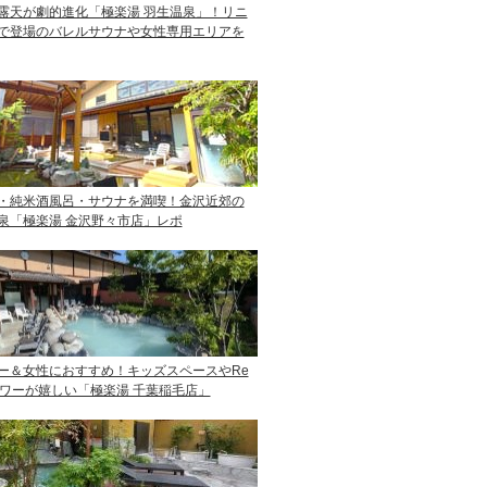
露天が劇的進化「極楽湯 羽生温泉」！リニ
で登場のバレルサウナや女性専用エリアを
・純米酒風呂・サウナを満喫！金沢近郊の
泉「極楽湯 金沢野々市店」レポ
ー＆女性におすすめ！キッズスペースやRe
ャワーが嬉しい「極楽湯 千葉稲毛店」