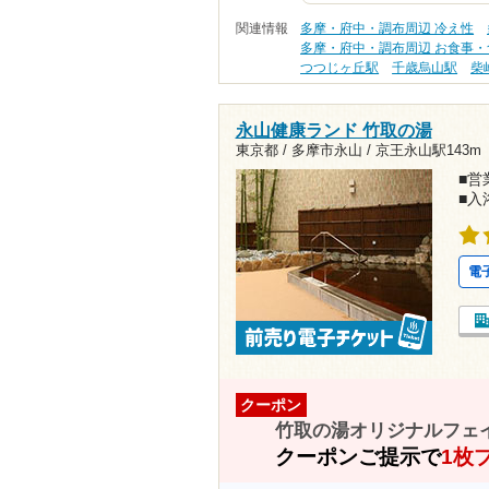
関連情報
多摩・府中・調布周辺 冷え性
多摩・府中・調布周辺 お食事・
つつじヶ丘駅
千歳烏山駅
柴
永山健康ランド 竹取の湯
東京都 / 多摩市永山 /
京王永山駅143m
■営業
■入
電
クーポン
竹取の湯オリジナルフェ
クーポンご提示で
1枚