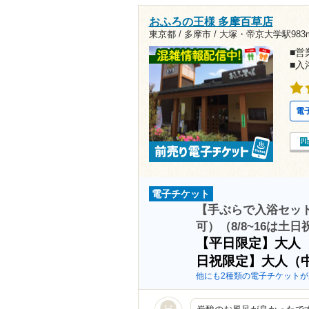
おふろの王様 多摩百草店
東京都 / 多摩市 /
大塚・帝京大学駅983
■営業
■入
電
電子チケット
【手ぶらで入浴セッ
可）（8/8~16は土
【平日限定】大人
日祝限定】大人（
他にも2種類の電子チケットが