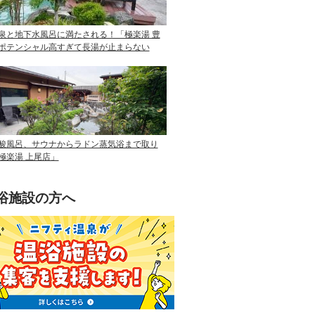
泉と地下水風呂に満たされる！「極楽湯 豊
ポテンシャル高すぎて長湯が止まらない
酸風呂、サウナからラドン蒸気浴まで取り
極楽湯 上尾店」
浴施設の方へ
ニフティ温泉を使って手軽に集