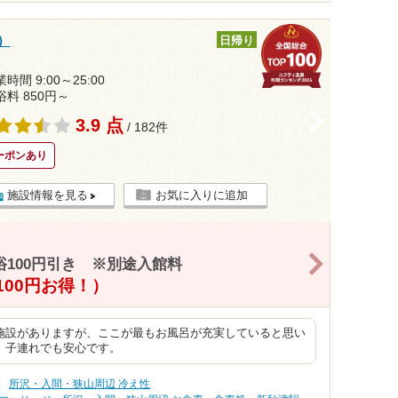
）
日帰り
時間 9:00～25:00
浴料 850円～
>
3.9 点
/ 182件
ーポンあり
施設情報を見る
お気に入りに追加
>
100円引き ※別途入館料
100円お得！）
施設がありますが、ここが最もお風呂が充実していると思い
、子連れでも安心です。
所沢・入間・狭山周辺 冷え性