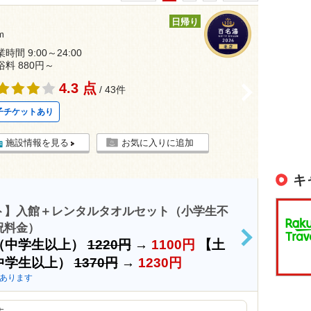
日帰り
m
時間 9:00～24:00
浴料 880円～
4.3 点
>
/ 43件
子チケットあり
施設情報を見る
お気に入りに追加
キ
ト】入館＋レンタルタオルセット（小学生不
日祝料金）
（中学生以上）
1220円
→
1100円
【土
>
中学生以上）
1370円
→
1230円
あります