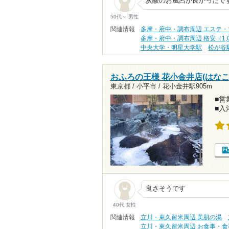
炭酸のお風呂が良かったで
50代～ 男性
関連情報
多摩・府中・調布周辺 エステ
多摩・府中・調布周辺 格安（1,
中央大学・明星大学駅
松が谷
おふろの王様 花小金井店(はな
東京都 / 小平市 /
花小金井駅905m
■営業
■入
良さそうです
40代 女性
関連情報
立川・東久留米周辺 美肌の湯
立川・東久留米周辺 お食事・食