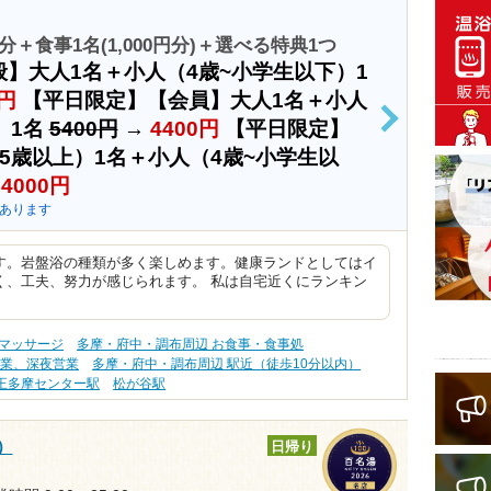
＋食事1名(1,000円分)＋選べる特典1つ
】大人1名＋小人（4歳~小学生以下）1
0円
【平日限定】【会員】大人1名＋小人
）1名
5400円
→
4400円
【平日限定】
>
5歳以上）1名＋小人（4歳~小学生以
→
4000円
あります
す。岩盤浴の種類が多く楽しめます。健康ランドとしてはイ
く、工夫、努力が感じられます。 私は自宅近くにランキン
・マッサージ
多摩・府中・調布周辺 お食事・食事処
営業、深夜営業
多摩・府中・調布周辺 駅近（徒歩10分以内）
王多摩センター駅
松が谷駅
）
日帰り