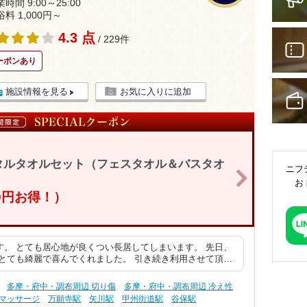
時間 9:00～25:00
浴料 1,000円～
>
4.3 点
/ 229件
ーポンあり
施設情報を見る
お気に入りに追加
タルタオルセット（フェスタオル＆バスタオ
ニフ
>
お
0円お得！）
。 とても居心地が良くつい長居してしまいます。 先日、
とても綺麗で喜んでくれました。 引き続き利用させて頂…
多摩・府中・調布周辺 切り傷
多摩・府中・調布周辺 冷え性
・マッサージ
万願寺駅
矢川駅
甲州街道駅
谷保駅