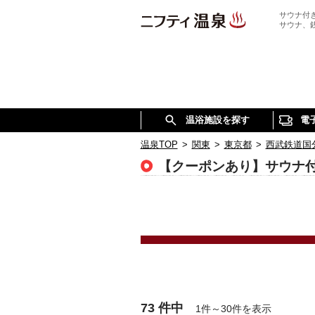
サウナ付
サウナ、
温浴施設を探す
電
温泉TOP
>
関東
>
東京都
>
西武鉄道国
【クーポンあり】サウナ
73 件中
1件～30件を表示