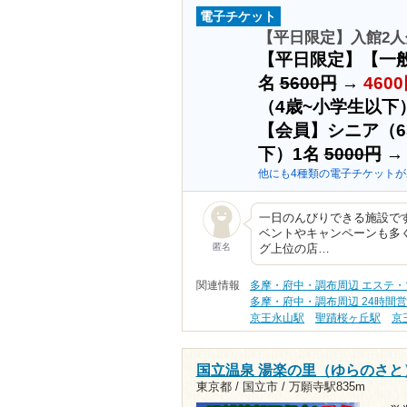
電子チケット
【平日限定】入館2人分
【平日限定】【一般
名
5600円
→
460
（4歳~小学生以下
【会員】シニア（6
下）1名
5000円
他にも4種類の電子チケットが
一日のんびりできる施設で
ベントやキャンペーンも多
匿名
グ上位の店…
関連情報
多摩・府中・調布周辺 エステ
多摩・府中・調布周辺 24時間
京王永山駅
聖蹟桜ヶ丘駅
京
国立温泉 湯楽の里（ゆらのさと
東京都 / 国立市 /
万願寺駅835m