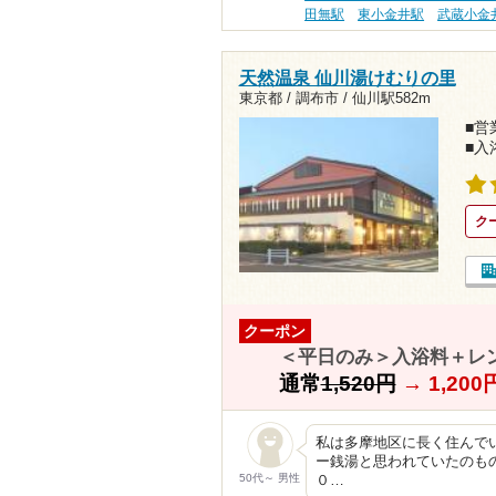
田無駅
東小金井駅
武蔵小金
天然温泉 仙川湯けむりの里
東京都 / 調布市 /
仙川駅582m
■営業
■入
ク
クーポン
＜平日のみ＞入浴料＋レ
通常
1,520円
→
1,20
私は多摩地区に長く住んで
ー銭湯と思われていたのもの
50代～ 男性
０…