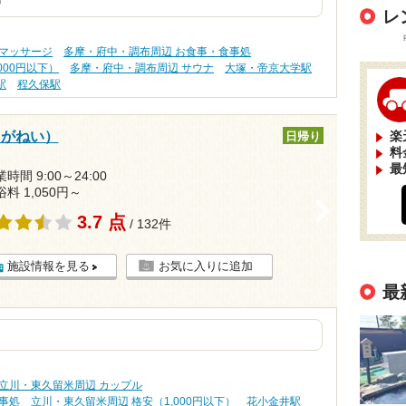
す
レ
・マッサージ
多摩・府中・調布周辺 お食事・食事処
000円以下）
多摩・府中・調布周辺 サウナ
大塚・帝京大学駅
駅
程久保駅
こがねい）
楽
日帰り
料
最
時間 9:00～24:00
浴料 1,050円～
>
3.7 点
/ 132件
施設情報を見る
お気に入りに追加
最
立川・東久留米周辺 カップル
事処
立川・東久留米周辺 格安（1,000円以下）
花小金井駅