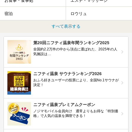
お食事・食事処
エステ・マッサージ
宿泊
ロウリュ
すべて表示する
第20回ニフティ温泉年間ランキング2025
全国約2.2万件の中から頂点に選ばれた、2025年の人
気施設は…
ニフティ温泉 サウナランキング2026
おふろ好きユーザーの投票により、全国No.1サウナが
決定！
ニフティ温泉プレミアムクーポン
ノジマモバイル会員向け 通常よりもお得な「特別価
格」で人気の温泉を満喫できる！