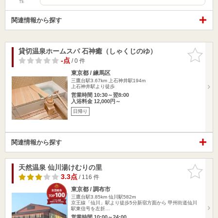
性
関連情報から探す
貸切温泉ホームスパ 石神癒（しゃくじのゆ）
お気に入
りに追加
-点
/ 0 件
東京都 / 練馬区
三鷹台駅3.67km
上石神井駅194m
上石神井駅より徒歩
営業時間 10:30～翌8:00
入浴料金 12,000円～
日帰り
関連情報から探す
天然温泉 仙川湯けむりの里
お気に入
りに追加
3.3点
/ 116 件
東京都 / 調布市
三鷹台駅3.85km
仙川駅582m
京王線「仙川」駅より徒歩5分新宿方面から 甲州街道仙川
駅東信号を左折…
営業時間 10:00～24:00