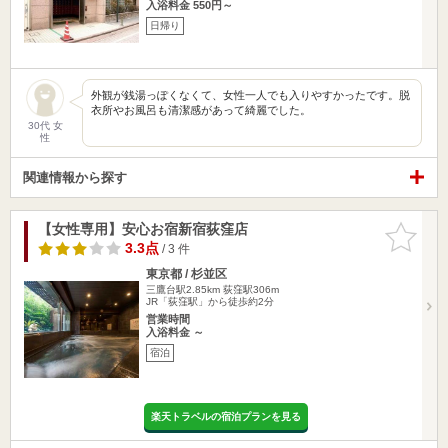
入浴料金 550円～
日帰り
外観が銭湯っぽくなくて、女性一人でも入りやすかったです。脱
衣所やお風呂も清潔感があって綺麗でした。
30代 女
性
関連情報から探す
【女性専用】安心お宿新宿荻窪店
お気に入
りに追加
3.3点
/ 3 件
東京都 / 杉並区
三鷹台駅2.85km
荻窪駅306m
JR「荻窪駅」から徒歩約2分
営業時間
入浴料金 ～
宿泊
楽天トラベルの宿泊プランを見る