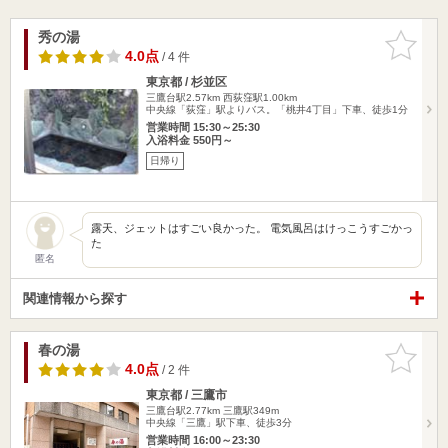
秀の湯
お気に入
りに追加
4.0点
/ 4 件
東京都 / 杉並区
三鷹台駅2.57km
西荻窪駅1.00km
中央線「荻窪」駅よりバス。「桃井4丁目」下車、徒歩1分
営業時間 15:30～25:30
入浴料金 550円～
日帰り
露天、ジェットはすごい良かった。 電気風呂はけっこうすごかっ
た
匿名
関連情報から探す
春の湯
お気に入
りに追加
4.0点
/ 2 件
東京都 / 三鷹市
三鷹台駅2.77km
三鷹駅349m
中央線「三鷹」駅下車、徒歩3分
営業時間 16:00～23:30