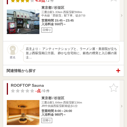
4.0点
/ 2 件
東京都 / 杉並区
三鷹台駅1.33km
西荻窪駅568m
中央線「西荻窪」駅下車、徒歩7分
営業時間 15:45～23:45
入浴料金 550円～
日帰り
店主より： アンティークショップと、ラーメン屋・美容院が立ち
並ぶ西荻窪南口方面。 静かな住宅街に、銀色の煙突と入口横の富
士…
匿名
関連情報から探す
ROOFTOP Sauna
お気に入
りに追加
-点
/ 0 件
東京都 / 杉並区
三鷹台駅1.64km
西荻窪駅134m
JR中央線西荻窪駅南徒歩1分
営業時間 8:00～24:00
入浴料金 980円～
日帰り