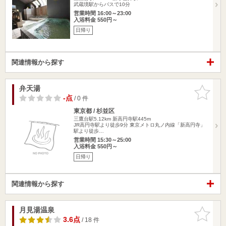
武蔵境駅からバスで10分
営業時間 16:00～23:00
入浴料金 550円～
日帰り
関連情報から探す
弁天湯
お気に入
りに追加
-点
/ 0 件
東京都 / 杉並区
三鷹台駅5.12km
新高円寺駅445m
JR高円寺駅より徒歩9分 東京メトロ丸ノ内線「新高円寺」
駅より徒歩…
営業時間 15:30～25:00
入浴料金 550円～
日帰り
関連情報から探す
月見湯温泉
お気に入
りに追加
3.6点
/ 18 件