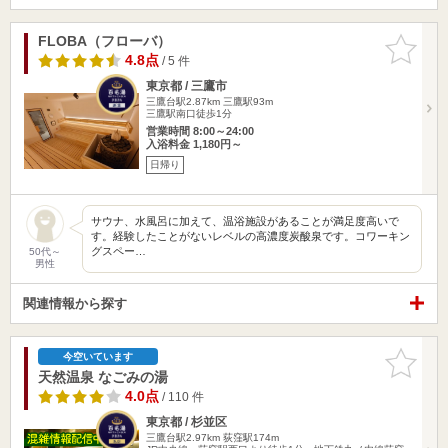
FLOBA（フローバ）
お気に入
りに追加
4.8点
/ 5 件
東京都 / 三鷹市
三鷹台駅2.87km
三鷹駅93m
三鷹駅南口徒歩1分
営業時間 8:00～24:00
入浴料金 1,180円～
日帰り
サウナ、水風呂に加えて、温浴施設があることが満足度高いで
す。経験したことがないレベルの高濃度炭酸泉です。コワーキン
グスペー…
50代～
男性
関連情報から探す
お気に入
今空いています
りに追加
天然温泉 なごみの湯
4.0点
/ 110 件
東京都 / 杉並区
三鷹台駅2.97km
荻窪駅174m