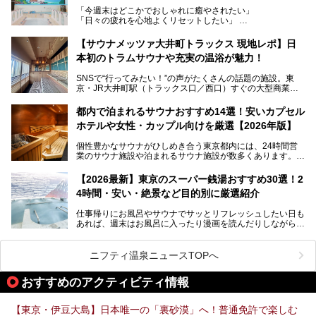
うなユニークなサウナ、自家醸造のクラフトビールが飲める
「今週末はどこかでおしゃれに癒やされたい」
ビアバーなど、新しく登場したスポットも併せて紹介しま
「日々の疲れを心地よくリセットしたい」
す。充実した設備があるのに、基本の入浴料が銭湯価格の5
──そんなときにおすすめなのが、今、都内で大きなブーム
50円というのも嬉しすぎます！
となっている新しいスタイルの銭湯です。
【サウナメッツァ大井町トラックス 現地レポ】日
本初のトラムサウナや充実の温浴が魅力！
最近、SNSやメディアで「デザイナーズ銭湯」や「ネオ銭
湯」という言葉をよく耳にしませんか？
SNSで“行ってみたい！”の声がたくさんの話題の施設。東
京・JR大井町駅（トラックス口／西口）すぐの大型商業施
本記事では、そもそもこれらがどんな銭湯なのか、その気に
設・大井町 トラックスに、2026年3月28日、「サウナメッ
なる違いを分かりやすく解説！さらに、都内で絶対に外せな
ツァ大井町トラックス」がニューオープン。施設の様子をレ
いおしゃれな名店15選を、おすすめの順番で一挙にご紹介
都内で泊まれるサウナおすすめ14選！安いカプセル
ポ―トします。
します。
ホテルや女性・カップル向けを厳選【2026年版】
個性豊かなサウナがひしめき合う東京都内には、24時間営
業のサウナ施設や泊まれるサウナ施設が数多くあります。
終電を逃した深夜の利用に限らず、時間を気にしないサウナ
を旅の目的とする「サ旅」や自分へのご褒美のための宿泊な
【2026最新】東京のスーパー銭湯おすすめ30選！2
ど、自分の好きなタイミングで好きなだけサ活ができるのが
4時間・安い・絶景など目的別に厳選紹介
魅力です。
仕事帰りにお風呂やサウナでサッとリフレッシュしたい日も
最近では、男性専用施設だけでなく、カップルや女性に嬉し
あれば、週末はお風呂に入ったり漫画を読んだりしながら一
い個室サウナも増えてきました。
日中ダラダラ過ごしたい日もあると思います。
この記事では、東京都内にある24時間営業のサウナの中か
また、終電を逃してしまい、「このまま朝までゆっくりでき
ら、特におすすめしたい施設14選をご紹介します。
ニフティ温泉ニュースTOPへ
る場所があれば」と探した経験がある人も多いのではないで
宿泊可能な施設もピックアップしているので、ぜひチェック
しょうか。
してみてください。
おすすめのアクティビティ情報
そこで本記事では、東京でおすすめのスーパー銭湯を、目的
別に厳選した30施設からご紹介します。
【東京・伊豆大島】日本唯一の「裏砂漠」へ！普通免許で楽しむ
24時間営業で宿泊できる施設や、1,000円以下で楽しめる安