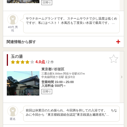
日帰り
サウナホームグランドです。 スチームサウナで少し温度は低くめ
ですが、私にはベスト！ 水風呂も丁度良い水温で最高です。 …
40代 男
性
関連情報から探す
玉の湯
お気に入
りに追加
4.0点
/ 2 件
東京都 / 杉並区
三鷹台駅4.84km
阿佐ケ谷駅437m
中央線阿佐ケ谷駅 徒歩5分
営業時間 15:00～25:00
入浴料金 550円～
日帰り
前回は休業日のため振られ、今回満を持しての入浴です。 ちな
みに今回から「東京都銭湯組合認定”東京銭湯お遍路巡礼”…
匿名