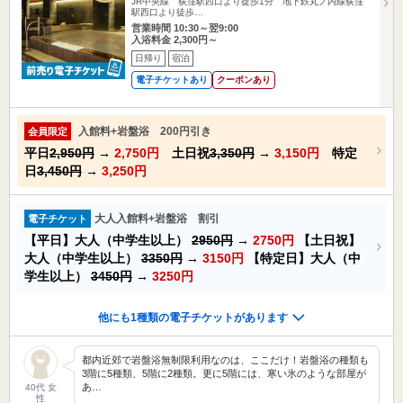
JR中央線 荻窪駅西口より徒歩1分 地下鉄丸ノ内線荻窪
駅西口より徒歩…
営業時間 10:30～翌9:00
入浴料金 2,300円～
日帰り
宿泊
電子チケットあり
クーポンあり
入館料+岩盤浴 200円引き
会員限定
平日
2,950円
→
2,750円
土日祝
3,350円
→
3,150円
特定
日
3,450円
→
3,250円
大人入館料+岩盤浴 割引
電子チケット
【平日】大人（中学生以上）
2950円
→
2750円
【土日祝】
大人（中学生以上）
3350円
→
3150円
【特定日】大人（中
学生以上）
3450円
→
3250円
他にも1種類の電子チケットがあります
都内近郊で岩盤浴無制限利用なのは、ここだけ！岩盤浴の種類も
3階に5種類、5階に2種類。更に5階には、寒い氷のような部屋が
あ…
40代 女
性