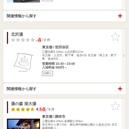
関連情報から探す
北沢湯
お気に入
りに追加
-点
/ 0 件
東京都 / 世田谷区
三鷹台駅4.20km
上北沢駅221m
京王線「上北沢」駅下車、徒歩2分 京王線「桜上水」駅下
車、徒歩6分…
営業時間 15:30～23:00
入浴料金 550円～
日帰り
関連情報から探す
湯の森 深大湯
お気に入
りに追加
4.5点
/ 9 件
東京都 / 調布市
三鷹台駅4.20km
多磨駅2.65km
深大寺から車で5分、都立神代植物公園から徒歩10分 京王
線調布駅よ…