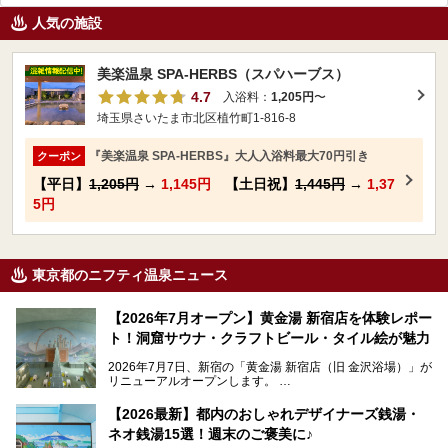
人気の施設
美楽温泉 SPA-HERBS（スパハーブス）
4.7
入浴料：
1,205円
〜
埼玉県さいたま市北区植竹町1-816-8
『美楽温泉 SPA-HERBS』大人入浴料最大70円引き
クーポン
【平日】
1,205円
→
1,145円
【土日祝】
1,445円
→
1,37
5円
東京都のニフティ温泉ニュース
【2026年7月オープン】黄金湯 新宿店を体験レポー
ト！洞窟サウナ・クラフトビール・タイル絵が魅力
2026年7月7日、新宿の「黄金湯 新宿店（旧 金沢浴場）」が
リニューアルオープンします。
レトロでノスタルジックなタイル絵はそのまま、昔からここ
【2026最新】都内のおしゃれデザイナーズ銭湯・
を知る地元の人にも、新しく足を運んでくれる人にも愛され
ネオ銭湯15選！週末のご褒美に♪
る、今の時代の"銭湯"として生まれ変わりました。洞窟のよ