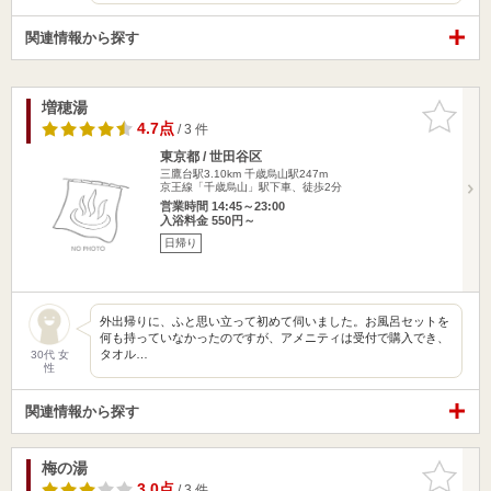
関連情報から探す
増穂湯
お気に入
りに追加
4.7点
/ 3 件
東京都 / 世田谷区
三鷹台駅3.10km
千歳烏山駅247m
京王線「千歳烏山」駅下車、徒歩2分
営業時間 14:45～23:00
入浴料金 550円～
日帰り
外出帰りに、ふと思い立って初めて伺いました。お風呂セットを
何も持っていなかったのですが、アメニティは受付で購入でき、
タオル…
30代 女
性
関連情報から探す
梅の湯
お気に入
りに追加
3.0点
/ 3 件