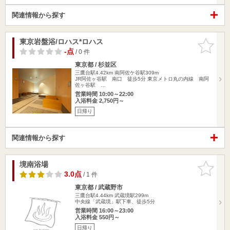
関連情報から探す
東京岩盤浴/ロハス*ロハス
お気に入
りに追加
-点
/ 0 件
東京都 / 杉並区
三鷹台駅4.42km
南阿佐ケ谷駅309m
JR阿佐ヶ谷駅 南口 徒歩5分 東京メトロ丸の内線 南阿
佐ヶ谷駅 …
営業時間 10:00～22:00
入浴料金 2,750円～
日帰り
関連情報から探す
境南浴場
お気に入
りに追加
3.0点
/ 1 件
東京都 / 武蔵野市
三鷹台駅4.44km
武蔵境駅299m
中央線「武蔵境」駅下車、徒歩5分
営業時間 16:00～23:00
入浴料金 550円～
日帰り