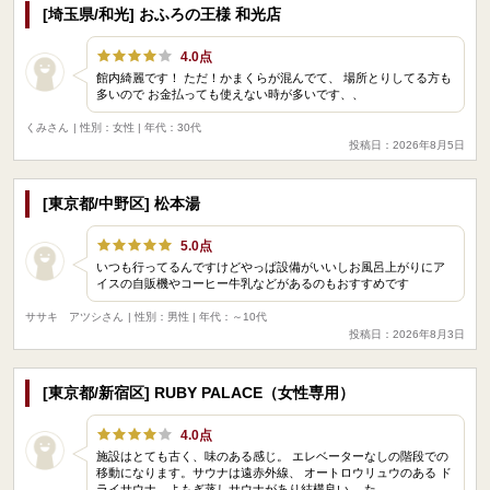
[埼玉県/和光] おふろの王様 和光店
4.0点
館内綺麗です！ ただ！かまくらが混んでて、 場所とりしてる方も
多いので お金払っても使えない時が多いです、、
くみさん
| 性別：女性 | 年代：30代
投稿日：2026年8月5日
[東京都/中野区] 松本湯
5.0点
いつも行ってるんですけどやっぱ設備がいいしお風呂上がりにア
イスの自販機やコーヒー牛乳などがあるのもおすすめです
ササキ アツシさん
| 性別：男性 | 年代：～10代
投稿日：2026年8月3日
[東京都/新宿区] RUBY PALACE（女性専用）
4.0点
施設はとても古く、味のある感じ。 エレベーターなしの階段での
移動になります。サウナは遠赤外線、 オートロウリュウのある ド
ライサウナ、よもぎ蒸しサウナがあり結構良い。 た…