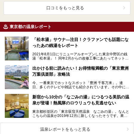
口コミをもっと見る
東京都の温泉レポート
「松本湯」サウナ―注目！クラファンでも話題にな
ったあの銭湯をレポート
2021年8月1日にリニューアルオープンした東京中野区の銭
湯「松本湯」！ 同年2月からの改修工事にあたってネットで
呼びかけたクラウドファンディングは、なんとわ…
出かける前に読みたい！お得情報満載の「東京豊洲
万葉倶楽部」攻略法
今、一番東京でホットなスポット「豊洲 千客万来」。連
日、多くのテレビや雑誌でも紹介されています。その中にあ
る温浴施設「東京豊洲 万葉倶楽部」へ、ニフティ温泉編
集…
新宿から10分の「なごみの湯」につるつる美肌の温
泉が登場！熱風隊のロウリュウも見逃せない
東京都杉並区の「東京荻窪天然温泉 なごみの湯」。なんと
こちらの温泉が2019年12月に新しくなったそうです。果た
して何がどう変わったのか、気になりませんか？気に…
温泉レポートをもっと見る