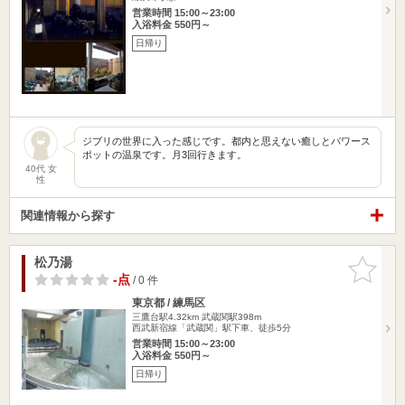
営業時間 15:00～23:00
入浴料金 550円～
日帰り
ジブリの世界に入った感じです。都内と思えない癒しとパワース
ポットの温泉です。月3回行きます。
40代 女
性
関連情報から探す
松乃湯
お気に入
りに追加
-点
/ 0 件
東京都 / 練馬区
三鷹台駅4.32km
武蔵関駅398m
西武新宿線「武蔵関」駅下車、徒歩5分
営業時間 15:00～23:00
入浴料金 550円～
日帰り