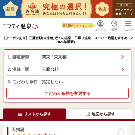
購入済チケットはこちら
ログイン
履歴
メニュー
【クーポンあり】三鷹台駅(東京都)近くの温泉、日帰り温泉、スーパー銭湯おすすめ（2
026年最新）
1. 都道府県
関東 / 東京都
2. 沿線・駅
三鷹台駅
3. こだわり条件
指定しない
こだわり条件を変更する
リストから探す
地図から探す
天狗湯
お気に入
りに追加