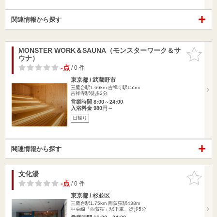
関連情報から探す
MONSTER WORK＆SAUNA（モンスターワーク＆サ
お気に入
ウナ）
りに追加
-点
/ 0 件
東京都 / 武蔵野市
三鷹台駅1.66km
吉祥寺駅155m
吉祥寺駅徒歩2分
営業時間 8:00～24:00
入浴料金 980円～
日帰り
関連情報から探す
文化湯
お気に入
りに追加
-点
/ 0 件
東京都 / 杉並区
三鷹台駅1.75km
西荻窪駅438m
中央線「西荻窪」駅下車、徒歩5分