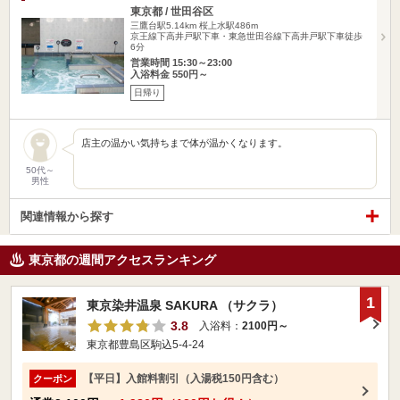
東京都 / 世田谷区
三鷹台駅5.14km
桜上水駅486m
京王線下高井戸駅下車・東急世田谷線下高井戸駅下車徒歩
6分
営業時間 15:30～23:00
入浴料金 550円～
日帰り
店主の温かい気持ちまで体が温かくなります。
50代～
男性
関連情報から探す
東京都の週間アクセスランキング
1
東京染井温泉 SAKURA （サクラ）
3.8
入浴料：
2100円～
東京都豊島区駒込5-4-24
【平日】入館料割引（入湯税150円含む）
クーポン