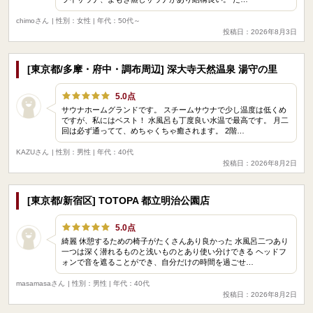
chimoさん
| 性別：女性 | 年代：50代～
投稿日：2026年8月3日
[東京都/多摩・府中・調布周辺] 深大寺天然温泉 湯守の里
5.0点
サウナホームグランドです。 スチームサウナで少し温度は低くめ
ですが、私にはベスト！ 水風呂も丁度良い水温で最高です。 月二
回は必ず通ってて、めちゃくちゃ癒されます。 2階…
KAZUさん
| 性別：男性 | 年代：40代
投稿日：2026年8月2日
[東京都/新宿区] TOTOPA 都立明治公園店
5.0点
綺麗 休憩するための椅子がたくさんあり良かった 水風呂二つあり
一つは深く潜れるものと浅いものとあり使い分けできる ヘッドフ
ォンで音を遮ることができ、自分だけの時間を過ごせ…
masamasaさん
| 性別：男性 | 年代：40代
投稿日：2026年8月2日