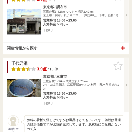
東京都 / 調布市
三鷹台駅3.42km
つつじヶ丘駅2.49km
京王線「調布」駅よりバス。「諏訪神社」下車、徒歩5分
営業時間 15:00～23:00
入浴料金 550円～
日帰り
関連情報から探す
千代乃湯
お気に入
りに追加
3.9点
/ 13 件
東京都 / 三鷹市
三鷹台駅3.66km
武蔵境駅1.73km
JR中央線三鷹駅、武蔵境駅からバス利用 配水所前徒歩1
分
営業時間 15:30～23:00
入浴料金 550円～
日帰り
独特の看板で怪しげですがお風呂はとてもいいです。値段は普通
の銭湯価格ですが比較的充実しています。脱衣所に自販機がない
ので入…
30代 女