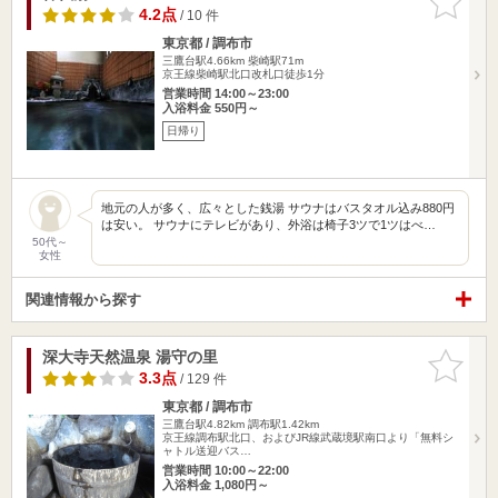
りに追加
4.2点
/ 10 件
東京都 / 調布市
三鷹台駅4.66km
柴崎駅71m
京王線柴崎駅北口改札口徒歩1分
営業時間 14:00～23:00
入浴料金 550円～
日帰り
地元の人が多く、広々とした銭湯 サウナはバスタオル込み880円
は安い。 サウナにテレビがあり、外浴は椅子3ツで1ツはべ…
50代～
女性
関連情報から探す
深大寺天然温泉 湯守の里
お気に入
りに追加
3.3点
/ 129 件
東京都 / 調布市
三鷹台駅4.82km
調布駅1.42km
京王線調布駅北口、およびJR線武蔵境駅南口より「無料シ
ャトル送迎バス…
営業時間 10:00～22:00
入浴料金 1,080円～