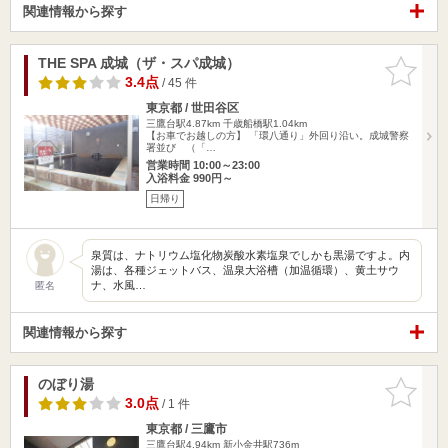
関連情報から探す
THE SPA 成城（ザ・スパ成城）
お気に入
りに追加
3.4点
/ 45 件
東京都 / 世田谷区
三鷹台駅4.87km
千歳船橋駅1.04km
【お車でお越しの方】 「環八通り」外回り沿い。成城警察
署並び （「…
営業時間 10:00～23:00
入浴料金 990円～
日帰り
泉質は、ナトリウム塩化物炭酸水素塩泉でしかも黒湯ですよ。内
湯は、各種ジェットバス、温泉大浴槽（加温循環）、黄土サウ
ナ、水風…
匿名
関連情報から探す
のぼり湯
お気に入
りに追加
3.0点
/ 1 件
東京都 / 三鷹市
三鷹台駅4.94km
新小金井駅736m