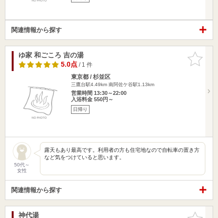
関連情報から探す
ゆ家 和ごころ 吉の湯
お気に入
りに追加
5.0点
/ 1 件
東京都 / 杉並区
三鷹台駅4.49km
南阿佐ケ谷駅1.13km
営業時間 13:30～22:00
入浴料金 550円～
日帰り
露天もあり最高です。利用者の方も住宅地なので自転車の置き方
など気をつけていると思います。
50代～
女性
関連情報から探す
神代湯
お気に入