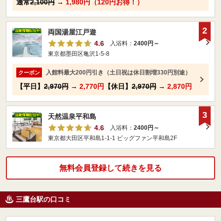
通常
2,100円
→
1,980円（120円お得！）
2
両国湯屋江戸遊
4.6
入浴料：
2400円～
東京都墨田区亀沢1-5-8
入館料最大200円引き（土日祝は休日割増330円別途）
クーポン
【平日】
2,970円
→
2,770円
【休日】
2,970円
→
2,870円
3
天然温泉平和島
4.6
入浴料：
2400円～
東京都大田区平和島1-1-1 ビッグファン平和島2F
無料会員登録して続きを見る
三鷹台駅の口コミ