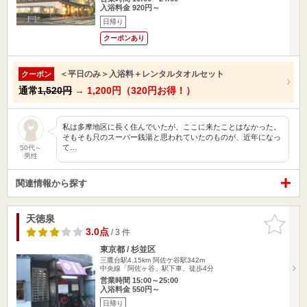
入浴料金 920円～
日帰り
クーポンあり
＜平日のみ＞入浴料＋レンタルタオルセット
クーポン
通常
1,520円
→
1,200円（320円お得！）
私は多摩地区に長く住んでいたが、ここに来たことはなかった。
そもそも只のスーパー銭湯と思われていたのものが、近年になっ
て…
50代～
男性
関連情報から探す
天徳泉
お気に入
りに追加
3.0点
/ 3 件
東京都 / 杉並区
三鷹台駅4.15km
阿佐ケ谷駅342m
中央線「阿佐ヶ谷」駅下車、徒歩4分
営業時間 15:00～25:00
入浴料金 550円～
日帰り