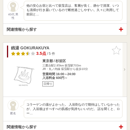
他の安心お宿と比べて荻窪店は、客層が良く、静かで清潔、いつ
も清掃が行き届いているので断然過ごしやすい。久々に利用して
前回と…
40代 男
性
関連情報から探す
銭湯 GOKURAKUYA
お気に入
りに追加
3.5点
/ 5 件
東京都 / 杉並区
三鷹台駅2.85km
荻窪駅703m
JR・丸ノ内線 荻窪駅から徒歩10分
営業時間 16:00～24:00
入浴料金 600円～
日帰り
コラーゲンの湯がよかった。 入浴剤なので期待はしていなかった
が、入浴後はすべすべの肌感が気持ちいいのだ。 話を聞くと、ロ
ー…
匿名
関連情報から探す