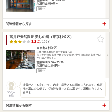
営業時間 16:00～24:00
入浴料金 550円～
日帰り
関連情報から探す
高井戸天然温泉 美しの湯（東京杉並区）
お気に入
りに追加
3.2点
/ 129 件
東京都 / 杉並区
三鷹台駅2.48km
高井戸駅170m
京王井の頭線高井戸駅より徒歩2分中央自動車道高井戸IC
から環八通りを…
営業時間 9:30～23:30
入浴料金 1,100円～
日帰り
湯質がとても良いです。内湯、露天ともに源泉に入れます。化石
海水湯に少し似ていて独特な香りと色の湯です。浴槽もたくさん
ありま…
50代～
女性
関連情報から探す