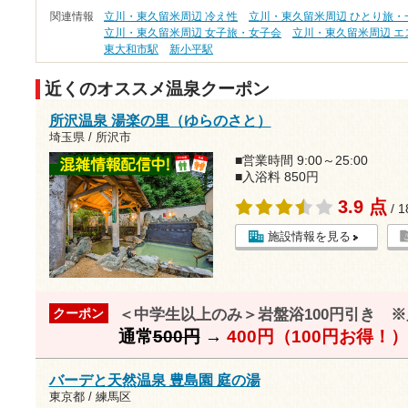
関連情報
立川・東久留米周辺 冷え性
立川・東久留米周辺 ひとり旅・
立川・東久留米周辺 女子旅・女子会
立川・東久留米周辺 エ
東大和市駅
新小平駅
近くのオススメ温泉クーポン
所沢温泉 湯楽の里（ゆらのさと）
埼玉県 / 所沢市
■営業時間 9:00～25:00
■入浴料 850円
3.9 点
/ 
施設情報を見る
＜中学生以上のみ＞岩盤浴100円引き 
クーポン
通常
500円
→
400円（100円お得！）
バーデと天然温泉 豊島園 庭の湯
東京都 / 練馬区