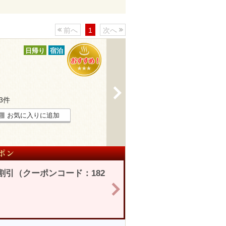
前へ
1
次へ
日帰り
宿泊
>
23件
お気に入りに追加
割引（クーポンコード：182
>