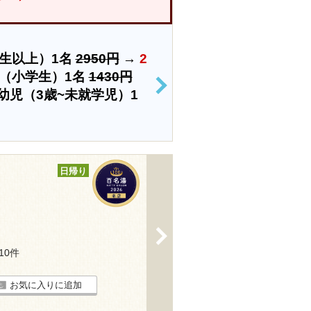
生以上）1名
2950円
→
2
（小学生）1名
1430円
>
幼児（3歳~未就学児）1
日帰り
>
110件
お気に入りに追加