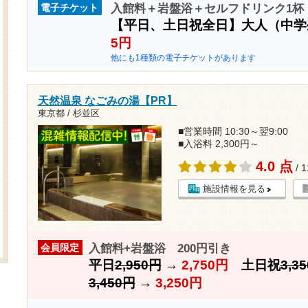
入館料＋岩盤浴＋セルフドリンク1杯 
電子チケット
【平日、土日祝全日】大人（中
5円
他にも1種類の電子チケットがあります
天然温泉 なごみの湯【PR】
東京都 / 杉並区
■営業時間 10:30～翌9:00
■入浴料 2,300円～
4.0 点
/ 
施設情報を見る
入館料+岩盤浴 200円引き
会員限定
平日
2,950円
→
2,750円
土日祝
3,3
3,450円
→
3,250円