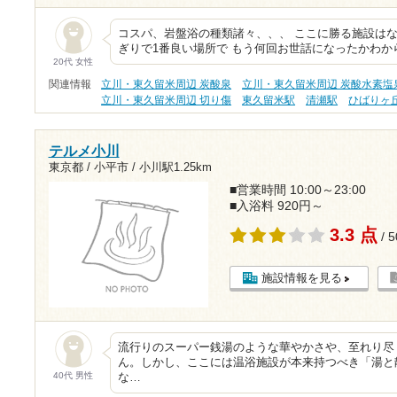
コスパ、岩盤浴の種類諸々、、、 ここに勝る施設はな
ぎりで1番良い場所で もう何回お世話になったかわか
20代 女性
関連情報
立川・東久留米周辺 炭酸泉
立川・東久留米周辺 炭酸水素塩
立川・東久留米周辺 切り傷
東久留米駅
清瀬駅
ひばりヶ
テルメ小川
東京都 / 小平市 /
小川駅1.25km
■営業時間 10:00～23:00
■入浴料 920円～
3.3 点
/ 
施設情報を見る
流行りのスーパー銭湯のような華やかさや、至れり尽
ん。しかし、ここには温浴施設が本来持つべき「湯と
40代 男性
な…