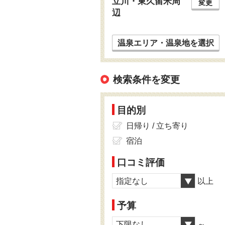
立川・東久留米周
変更
辺
温泉エリア・温泉地を選択
検索条件を変更
目的別
日帰り / 立ち寄り
宿泊
口コミ評価
指定なし
以上
予算
下限なし
～