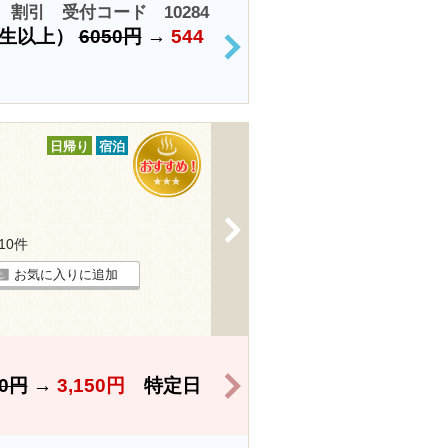
割引 受付コード 10284
学生以上）
6050円
→
544
>
日帰り
宿泊
>
110件
お気に入りに追加
>
50円
→
3,150円
特定日