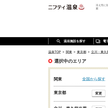
冷え性に
索
温浴施設を探す
電
温泉TOP
>
関東
>
東京都
>
立川・東久
選択中のエリア
全国から探す
関東
東京都
変更