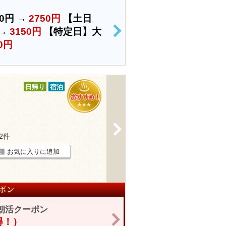
50円
→
2750円
【土日
→
3150円
【特定日】大
>
0円
日帰り
宿泊
>
32件
お気に入りに追加
朝活クーポン
>
お得！）