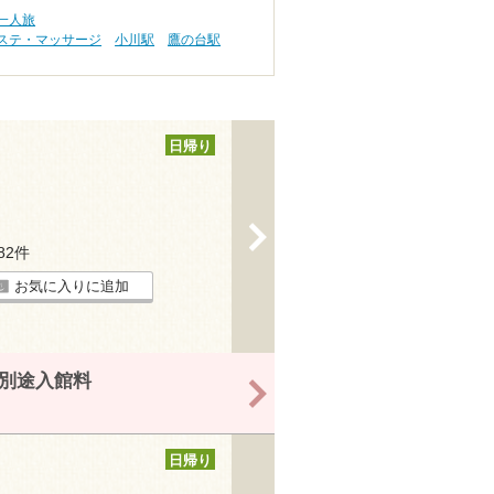
一人旅
ステ・マッサージ
小川駅
鷹の台駅
日帰り
>
182件
お気に入りに追加
※別途入館料
>
日帰り