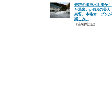
奇跡の御神水を沸かし
た温泉。pH9.6の美人
泉質。本格オープンが
楽しみ。
（温泉探訪記）