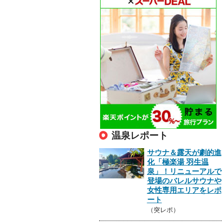
温泉レポート
サウナ＆露天が劇的進
化「極楽湯 羽生温
泉」！リニューアルで
登場のバレルサウナや
女性専用エリアをレポ
ート
（突レポ）