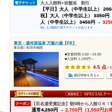
大人入館料+岩盤浴 割引
電子チケット
【平日】大人（中学生以上）
29
祝】大人（中学生以上）
3350円
人（中学生以上）
3450円
→
325
他にも1種類の電子チケットがあります
東京・湯河原温泉 万葉の湯【PR】
東京都 / 町田市鶴間
■営業時間 0:00～24:00
■入浴料 1,190円～
4.5 点
/ 
施設情報を見る
【百名湯受賞記念】朝5時から入館ＯＫ！
クーポン
通常
4,250円
→
2,700円（1,550円