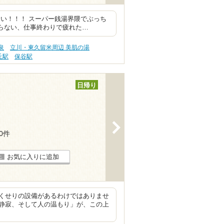
い！！！ スーパー銭湯界隈でぶっち
らない、仕事終わりで疲れた…
泉
立川・東久留米周辺 美肌の湯
丘駅
保谷駅
日帰り
>
50件
お気に入りに追加
くせりの設備があるわけではありませ
静寂、そして人の温もり」が、この上