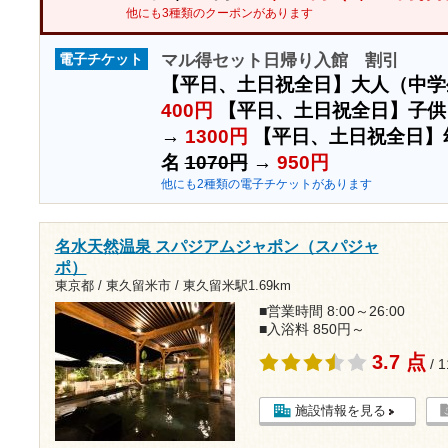
他にも3種類のクーポンがあります
マル得セット日帰り入館 割引
電子チケット
【平日、土日祝全日】大人（中学
400円
【平日、土日祝全日】子供
→
1300円
【平日、土日祝全日】
名
1070円
→
950円
他にも2種類の電子チケットがあります
名水天然温泉 スパジアムジャポン（スパジャ
ポ）
東京都 / 東久留米市 /
東久留米駅1.69km
■営業時間 8:00～26:00
■入浴料 850円～
3.7 点
/ 
施設情報を見る