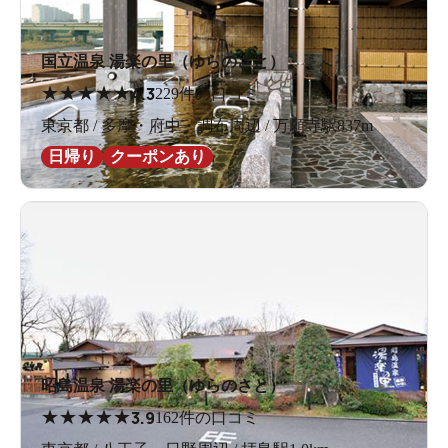
国立温泉 湯楽の里（ゆらのさと）
★
★
★
★
★
4.3
229件の口コミ
東京都 / 多摩・府中・調布周辺 / 万願寺駅837m
日帰り
クーポンあり
電子マネーはフロントで対応してもらえます。
お風呂は1階と2階にわかれていて、週替わりで男女入れ
替えとなります。2階までは、エレベーターで楽々移動。
高齢者も安全です。
昭島温泉 湯楽の里（ゆらのさと）
★
★
★
★
★
3.9
162件の口コミ