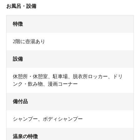
お風呂・設備
特徴
禁煙者も気になるオシャレな喫煙スペース
梅の湯の利用法
2階に壺湯あり
膨大なコミックがSNSを中心に話題となっていますが、
梅の湯は銭湯です。まずは銭湯を楽しみましょう。
設備
入浴料は自動券売機で購入します。サウナや岩盤浴、レ
休憩所・休憩室
、
駐車場
、
脱衣所ロッカー
、
ドリ
ンタル用品も、券売機でチケットを購入できます。私は
ンク・飲み物
、
漫画コーナー
うっかり小銭を忘れたのですが、1万円札でも利用できま
した。
備付品
電子マネーも使用できます。
シャンプー
、
ボディシャンプー
温泉の特徴
下足箱の鍵を渡し、代わりにロッカーの鍵を受け取り、