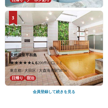
3
天然温泉平和島
1階洗い場
★
★
★
★
★
4.6
206件の口コミ
東京都 / 大田区 / 大森海岸駅587m
日帰り
宿泊
会員登録して続きを見る