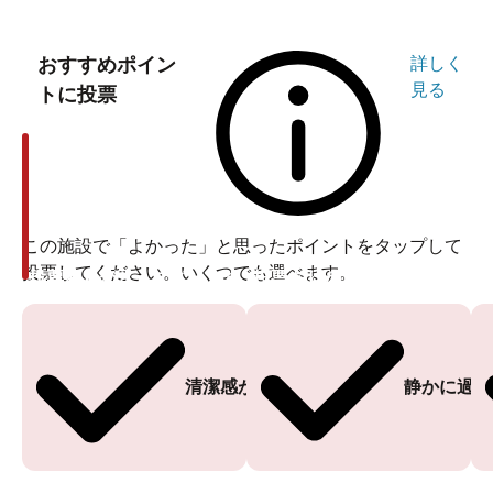
アニメの聖地JR立川駅から徒歩7分
「ヤッターマン」から、「聖（セイント）☆おにいさ
おすすめポイン
詳しく
ん」、「とある魔術の禁書目録」など、数多くのアニメ
見る
トに投票
の舞台になっている東京都立川市。アニメの聖地として
全国的にも知られています。
梅の湯があるのは、JR立川駅から歩いて7分ほどの場
所。ひたすらまっすぐ進むだけなので、行き方はとても
簡単です。
この施設で「よかった」と思ったポイントをタップして
投票してください。いくつでも選べます。
投票ありがとうございます
投票ありがとうございます
清潔感がある
静かに過ご