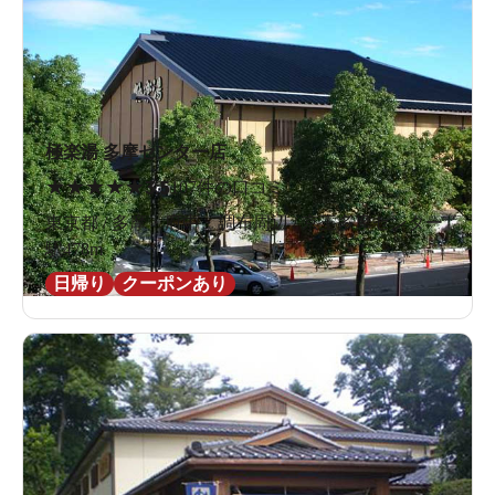
極楽湯 多摩センター店
★
★
★
★
★
3.5
107件の口コミ
東京都 / 多摩・府中・調布周辺 / 京王多摩センター
駅478m
1階の脱衣所
日帰り
クーポンあり