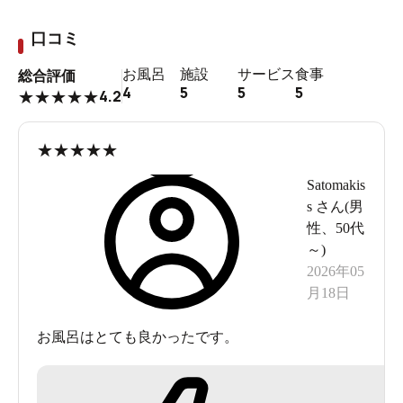
口コミ
JR立川駅北口から外に出ます。
お風呂
施設
サービス
食事
総合評価
4
5
5
5
4.2
★
★
★
★
★
★
★
★
★
★
Satomakis
s
さん(
男
性
、
50代
～
)
2026年05
月18日
お風呂はとても良かったです。
JR立川駅北口歩行者デッキ（ペデストリアンデッキ）を
まっすぐ進みます。