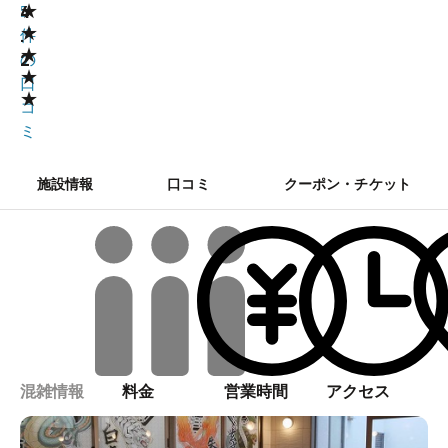
★
4
5
★
.
件
★
2
の
★
口
★
コ
ミ
施設情報
口コミ
クーポン・チケット
混雑情報
料金
営業時間
アクセス