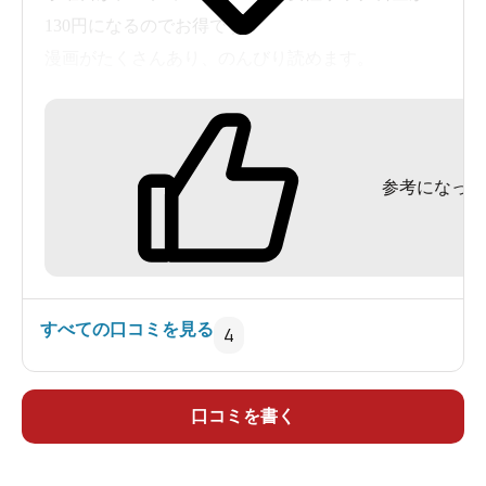
130円になるのでお得です。
漫画がたくさんあり、のんびり読めます。
1階のロビーでお酒や乾き物のおつまみ、ソフトク
リーム、ソフトドリンクが楽しめます。
「立川女子高東」交差点まで来たら左折。コックの人形
参考になった
が目印です。
すべての口コミを見る
4
口コミを書く