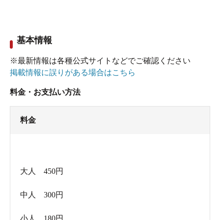
白い壁に梅の花と「ゆ」の文字。いかにも“湯屋敷”とい
う外観の銭湯
基本情報
ここ銭湯ですか？壁一面のコミックとフィギアが圧巻！
※最新情報は各種公式サイトなどでご確認ください
梅の湯は昭和16年創業の老舗銭湯。現在は佐伯雅斗さん
掲載情報に誤りがある場合はこちら
が三代目オーナーを務めています。東京都浴場組合の常
料金・お支払い方法
務理事でもある佐伯さんは、銭湯への思い入れも強く、
器用で、柔軟な発想の持ち主。東京都の銭湯情報を検索
料金
したり、スタンプラリーが楽しめるアプリ「東京銭湯」
の開発者でもあります。そんな、佐伯さんの趣味…い
え、こだわりがたっぷりつまった銭湯は、普通の銭湯と
ひと味もふた味も違います。
大人 450円
中人 300円
館内に入り、目の前の下足箱に靴を入れ、フロントへと
向かうと、まずは壁一面のコミックに圧倒されます。コ
小人 180円