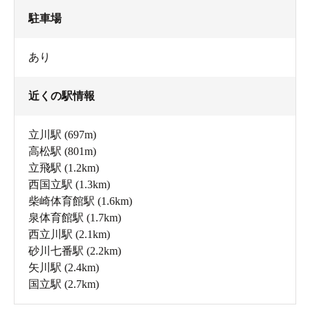
駐車場
あり
レトロなゲーム機は、実際に遊ぶことができます。
樽のテーブルやベンチがまるで港町・横浜のような2階の
近くの駅情報
喫煙スペースも、佐伯さんが探して、設置したもの。最
近、肩身の狭い喫煙者も、煙草の煙が似合うこの場所な
立川駅
(697m)
ら、気持ちよく休憩できそうです。
高松駅
(801m)
立飛駅
(1.2km)
西国立駅
(1.3km)
柴崎体育館駅
(1.6km)
泉体育館駅
(1.7km)
西立川駅
(2.1km)
砂川七番駅
(2.2km)
矢川駅
(2.4km)
国立駅
(2.7km)