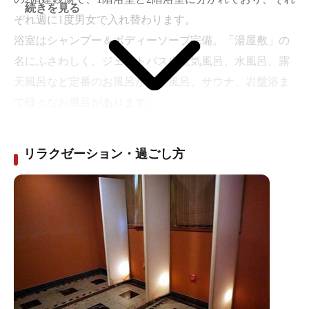
続きを見る
ぞれ週に1度男女で入れ替わります。
浴室はシャンプー＆ボディーソープ完備。「湯屋敷」の
名にふさわしく、ジェットバスや電気風呂、水風呂、露
天風呂など定番のお風呂から壷風呂、サウナ、岩盤浴ま
で様々なお風呂があります。
休憩室には1万2千冊以上のコミックが並んでおり、ゆっ
くりと湯上りを楽しんでいただけるようにドリンク類や
リラクゼーション・過ごし方
アルコール、ソフトクリーム、かき氷、スナックなどを
販売。
タオルなどもフロントで販売しているので、手ぶらでも
安心してお越しいただけます。