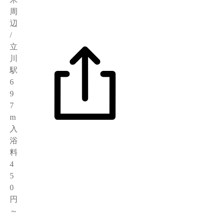
周
辺
/
立
川
駅
6
9
7
m
入
浴
料
4
5
0
円
～