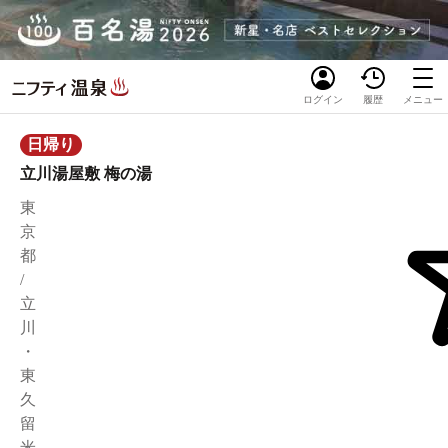
ログイン
履歴
メニュー
日帰り
立川湯屋敷 梅の湯
東
京
都
/
立
川
・
東
久
留
米