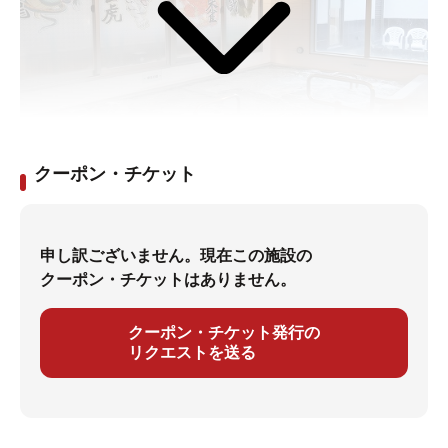
クーポン・チケット
1万冊を超えるコミックに無数のフィギア！マニアックす
ぎる銭湯「立川湯屋敷 梅の湯」
さとちん / 2021年11月10日作成東京立川にある「立川湯
申し訳ございません。現在この施設の
屋敷 梅の湯」。日本全国からファンが訪れる、漫画や
クーポン・チケットはありません。
フィギアのコレクションが充実したマニアックな銭湯で
す。これは気になる！ど早速出かけてみたところ、マニ
クーポン・チケット発行の
アックなのはコレクションだけじゃありませんでした！
リクエストを送る
お風呂や湯上りグルメにまでこだわった、梅の湯の魅力
や楽しみ方を紹介します。