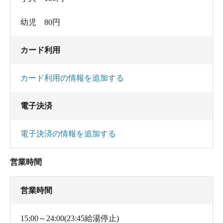
ミックは階段、そしてさらに2階の休憩スペースにも並ん
でいます。全部で12,000冊を超えているとか。大量にあ
幼児 80円
るコミックは、なんと出版社別に分けられているという
カード利用
徹底ぶり。
カード利用の情報を追加する
コミック以外にもフィギアやミニグラスなど、グッズも
たくさん。ファンにはたまらないラインナップで、日本
電子決済
全国からファンが集まるというのも納得です。
電子決済の情報を追加する
営業時間
営業時間
15:00～24:00(23:45給湯停止)