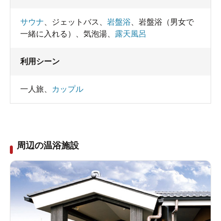
脱衣所に向かいます。
サウナ
、
ジェットバス
、
岩盤浴
、
岩盤浴（男女で
一緒に入れる）
、
気泡湯
、
露天風呂
利用シーン
一人旅
、
カップル
周辺の温浴施設
貸しタオルなども券売機で。