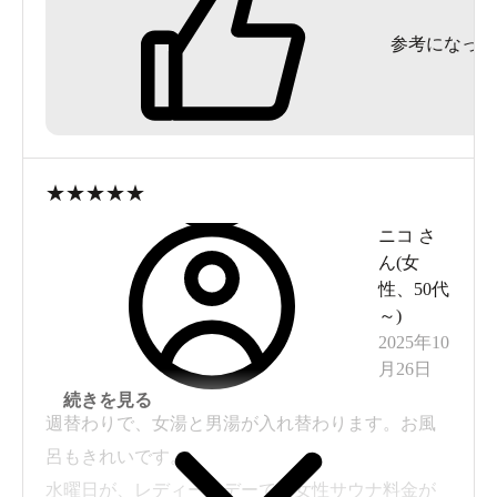
参考になった
★
★
★
★
★
ニコ
さ
ん(
女
性
、
50代
エスカレーターを降りて、大きな通りをそのまままっす
～
)
ぐ。
2025年10
月26日
続きを見る
週替わりで、女湯と男湯が入れ替わります。お風
呂もきれいです。
水曜日が、レディースデーで、女性サウナ料金が