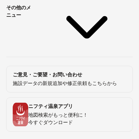
その他のメ
ニュー
シャワーは固定式ですが、シャワーヘッドが動くので、
使いやすいです。
1階の内風呂には座風呂 ・ 電気の湯・リラックスバス・
ハイパージェット・ボディジェット。
ご意見・ご要望・お問い合わせ
施設データの新規追加や修正依頼もこちらから
露天風呂は小さめですが、2階まで吹き抜けになっている
ので、外気が流れ込んできて、とっても気持ち良いで
ニフティ温泉アプリ
す。
地図検索がもっと便利に！
今すぐダウンロード
サウナは高温・低湿度のコンフォートサウナ。がっつり
汗がかけます。