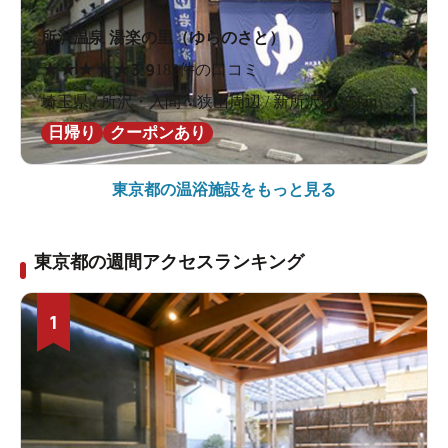
所沢温泉 湯楽の里（ゆらのさと）
★
★
★
★
★
3.9
182件の口コミ
埼玉県 / 所沢・入間・狭山周辺 / 新所沢駅2.5km
2階の脱衣所
日帰り
クーポンあり
東京都の
温浴施設をもっと見る
東京都の週間アクセスランキング
1
スリムなseca社製の体重計