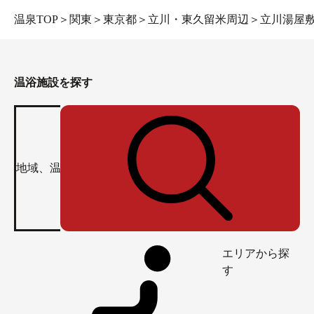
温泉TOP
＞
関東
＞
東京都
＞
立川・東久留米周辺
＞
立川湯屋敷
2階洗い場
温浴施設を探す
エリアから探
す
1階には四神が描かれています。運気あがりそう！