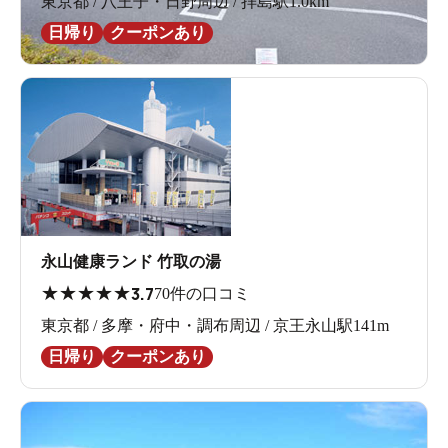
東京都 / 八王子・日野周辺 / 拝島駅1.0km
日帰り
クーポンあり
エレベーターの横にもコミックがいっぱい！
脱衣所は1階が青、2階が木目ベースとなっています。梅
永山健康ランド 竹取の湯
のマークが家紋のようでかっこいい！お城みたい!
★
★
★
★
★
3.7
70件の口コミ
東京都 / 多摩・府中・調布周辺 / 京王永山駅141m
1階にはTANITA、2階にはドイツ医療機器メーカーseca社
日帰り
クーポンあり
製の体重計が置いてあり、現実としっかり直面できま
す。