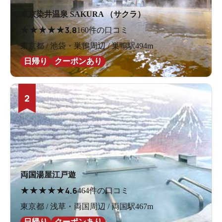
東京染井温泉 SAKURA （サクラ）
★
★
★
★
★
3.8
160件の口コミ
東京都 / 池袋・巣鴨周辺 / 巣鴨駅494m
日帰り
クーポンあり
2
3分30円で利用できるドライヤー
露天風呂にサウナまで楽しめるお風呂
1階・2階ともにお風呂の種類はほとんど同じでした。
両国湯屋江戸遊
1階は青を基調に海をイメージ、2階はブラウン系で大地
★
★
★
★
★
4.6
をイメージした洗い場です。
464件の口コミ
東京都 / 浅草・両国周辺 / 両国駅467m
日帰り
クーポンあり