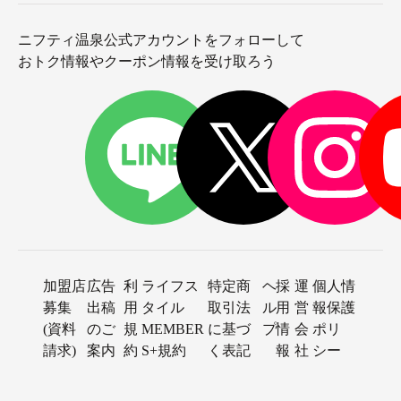
ニフティ温泉公式アカウントをフォローして
おトク情報やクーポン情報を受け取ろう
1階内風呂は吹き抜けから光が入り明るく開放的
加盟店
広告
利
ライフス
特定商
ヘ
採
運
個人情
募集
出稿
用
タイル
取引法
ル
用
営
報保護
(資料
のご
規
MEMBER
に基づ
プ
情
会
ポリ
請求)
案内
約
S+規約
く表記
報
社
シー