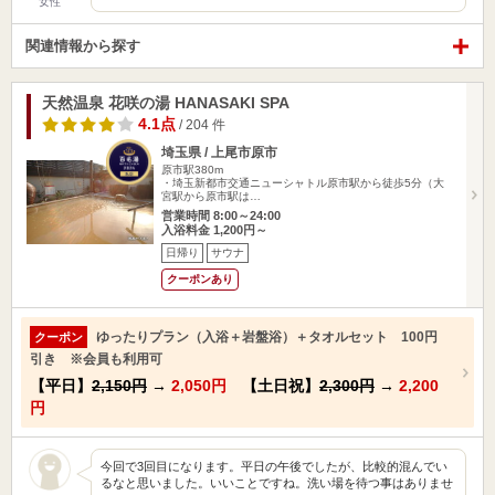
女性
関連情報から探す
天然温泉 花咲の湯 HANASAKI SPA
4.1点
/ 204 件
埼玉県 / 上尾市原市
原市駅380m
・埼玉新都市交通ニューシャトル原市駅から徒歩5分（大
宮駅から原市駅は…
営業時間 8:00～24:00
入浴料金 1,200円～
日帰り
サウナ
クーポンあり
ゆったりプラン（入浴＋岩盤浴）＋タオルセット 100円
クーポン
引き ※会員も利用可
【平日】
2,150円
→
2,050円
【土日祝】
2,300円
→
2,200
円
今回で3回目になります。平日の午後でしたが、比較的混んでい
るなと思いました。いいことですね。洗い場を待つ事はありませ