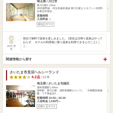
埼玉県 / 川口市
東川口駅1.24km
JR武蔵野線・埼玉高速鉄道線 東川口駅よりタクシー利用5
分東京外環自…
営業時間
入浴料金 ～
宿泊
サウナ
宿泊で無料で温泉を楽しみました。 (現在は日帰り温泉はやって
おらず、 ホテルの利用者に限り温泉を利用できるとのこと) こ
こ…
40代 男
性
関連情報から探す
さいたま市見沼ヘルシーランド
4.2点
/ 13 件
埼玉県 / さいたま市緑区
浦和美園駅1.84km
浦和駅、東川口駅、浦和美園駅からバス。「大崎園芸植物
園」で下車徒歩5…
営業時間 10:00～20:30
入浴料金 1,540円～
日帰り
サウナ