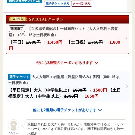
電子チケットあり
クーポンあり
【百名湯受賞記念】一日満喫セット（大人入館料＋岩盤
期間限定
浴）（8/8～16は土日祝料金）
【平日】
1,600円
→
1,450円
【土日祝】
1,750円
→
1,600
円
他にも2種類のクーポンがあります
大人入館料＋岩盤浴（岩盤浴着込み）割引（8/8~16は
電子チケット
土日祝料金）
【平日限定】大人（中学生以上）
1600円
→
1500円
【土日
祝限定】大人（中学生以上）
1750円
→
1650円
他にも2種類の電子チケットがあります
規模はそれほど大きくありませんが、岩盤浴をつけると、ドリン
クバーもついてきて満足度は高いです。日曜日は開店前から数十
人並ぶ…
50代～