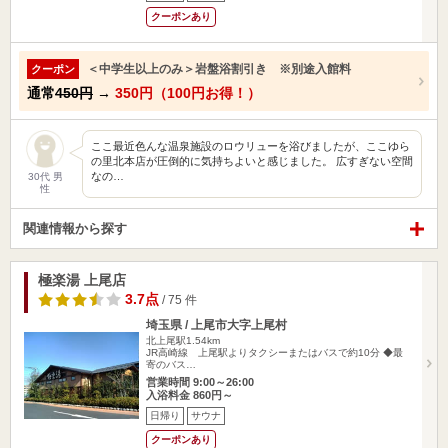
クーポンあり
＜中学生以上のみ＞岩盤浴割引き ※別途入館料
クーポン
通常
450円
→
350円（100円お得！）
ここ最近色んな温泉施設のロウリューを浴びましたが、ここゆら
の里北本店が圧倒的に気持ちよいと感じました。 広すぎない空間
なの…
30代 男
性
関連情報から探す
極楽湯 上尾店
3.7点
/ 75 件
埼玉県 / 上尾市大字上尾村
北上尾駅1.54km
JR高崎線 上尾駅よりタクシーまたはバスで約10分 ◆最
寄のバス…
営業時間 9:00～26:00
入浴料金 860円～
日帰り
サウナ
クーポンあり