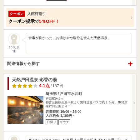
入館料割引
クーポン
クーポン提示で
5％OFF！
食事が良かった。お湯はやや塩分を含んだ天然温泉。
30代 男
性
関連情報から探す
天然戸田温泉 彩香の湯
4.1点
/ 187 件
埼玉県 / 戸田市氷川町
戸田駅946m
都営三田線高島平駅より無料送迎バスで約１５分、JR埼京
線戸田公園より…
営業時間 10:00～24:00
入浴料金 1,100円～
日帰り
サウナ