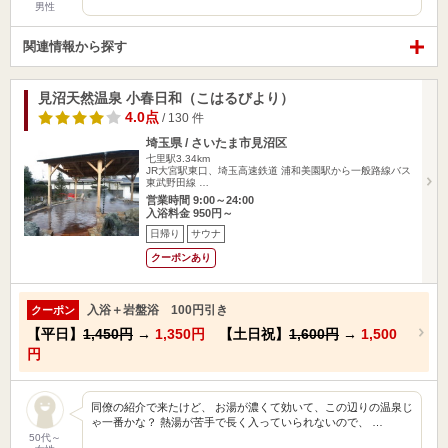
男性
関連情報から探す
見沼天然温泉 小春日和（こはるびより）
4.0点
/ 130 件
埼玉県 / さいたま市見沼区
七里駅3.34km
JR大宮駅東口、埼玉高速鉄道 浦和美園駅から一般路線バス
東武野田線 …
営業時間 9:00～24:00
入浴料金 950円～
日帰り
サウナ
クーポンあり
入浴＋岩盤浴 100円引き
クーポン
【平日】
1,450円
→
1,350円
【土日祝】
1,600円
→
1,500
円
同僚の紹介で来たけど、 お湯が濃くて効いて、この辺りの温泉じ
ゃ一番かな？ 熱湯が苦手で長く入っていられないので、 …
50代～