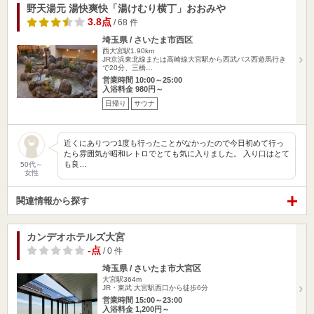
野天湯元 湯快爽快「湯けむり横丁」おおみや
3.8点
/ 68 件
埼玉県 / さいたま市西区
西大宮駅1.90km
JR京浜東北線または高崎線大宮駅から西武バス西遊馬行き
で20分、三橋…
営業時間 10:00～25:00
入浴料金 980円～
日帰り
サウナ
近くにありつつ1度も行ったことがなかったので今日初めて行っ
たら雰囲気が昭和レトロでとても気に入りました。 入り口はとて
も良…
50代～
女性
関連情報から探す
カンデオホテルズ大宮
-点
/ 0 件
埼玉県 / さいたま市大宮区
大宮駅364m
JR・東武 大宮駅西口から徒歩6分
営業時間 15:00～23:00
入浴料金 1,200円～