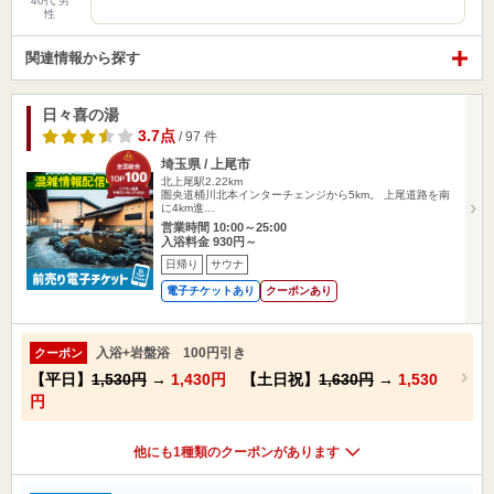
40代 男
性
関連情報から探す
日々喜の湯
3.7点
/ 97 件
埼玉県 / 上尾市
北上尾駅2.22km
圏央道桶川北本インターチェンジから5km。 上尾道路を南
に4km進…
営業時間 10:00～25:00
入浴料金 930円～
日帰り
サウナ
電子チケットあり
クーポンあり
入浴+岩盤浴 100円引き
クーポン
【平日】
1,530円
→
1,430円
【土日祝】
1,630円
→
1,530
円
他にも1種類のクーポンがあります