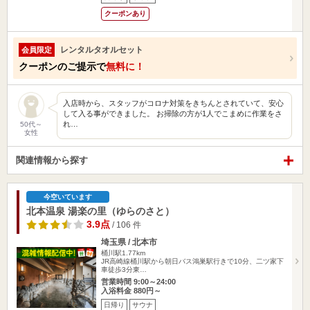
クーポンあり
レンタルタオルセット
会員限定
クーポンのご提示で
無料に！
入店時から、スタッフがコロナ対策をきちんとされていて、安心
して入る事ができました。 お掃除の方が1人でこまめに作業をさ
れ…
50代～
女性
関連情報から探す
今空いています
北本温泉 湯楽の里（ゆらのさと）
3.9点
/ 106 件
埼玉県 / 北本市
桶川駅1.77km
JR高崎線桶川駅から朝日バス鴻巣駅行きで10分、二ツ家下
車徒歩3分東…
営業時間 9:00～24:00
入浴料金 880円～
日帰り
サウナ