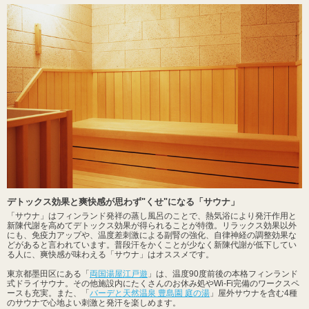
デトックス効果と爽快感が思わず"くせ"になる「サウナ」
「サウナ」はフィンランド発祥の蒸し風呂のことで、熱気浴により発汗作用と
新陳代謝を高めてデトックス効果が得られることが特徴。リラックス効果以外
にも、免疫力アップや、温度差刺激による副腎の強化、自律神経の調整効果な
どがあると言われています。普段汗をかくことが少なく新陳代謝が低下してい
る人に、爽快感が味わえる「サウナ」はオススメです。
東京都墨田区にある「
両国湯屋江戸遊
」は、温度90度前後の本格フィンランド
式ドライサウナ。その他施設内にたくさんのお休み処やWi-Fi完備のワークスペ
ースも充実。また、「
バーデと天然温泉 豊島園 庭の湯
」屋外サウナを含む4種
のサウナで心地よい刺激と発汗を楽しめます。