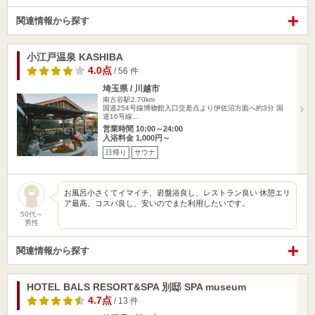
関連情報から探す
小江戸温泉 KASHIBA
4.0点
/ 56 件
埼玉県 / 川越市
南古谷駅2.70km
国道254号線博物館入口交差点より伊佐沼方面へ約3分 国
道16号線…
営業時間 10:00～24:00
入浴料金 1,000円～
日帰り
サウナ
お風呂小さくてイマイチ、岩盤浴良し、レストラン良い 休憩エリ
ア最高、コスパ良し、安いのでまた利用したいです。
50代～
男性
関連情報から探す
HOTEL BALS RESORT&SPA 別邸 SPA museum
4.7点
/ 13 件