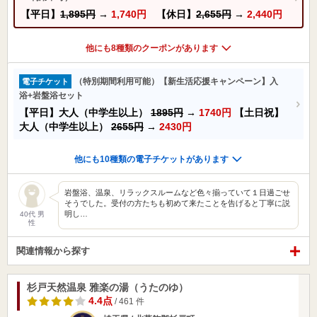
【平日】
1,895円
→
1,740円
【休日】
2,655円
→
2,440円
他にも8種類のクーポンがあります
（特別期間利用可能）【新生活応援キャンペーン】入
電子チケット
浴+岩盤浴セット
【平日】大人（中学生以上）
1895円
→
1740円
【土日祝】
大人（中学生以上）
2655円
→
2430円
他にも10種類の電子チケットがあります
岩盤浴、温泉、リラックスルームなど色々揃っていて１日過ごせ
そうでした。受付の方たちも初めて来たことを告げると丁寧に説
明し…
40代 男
性
関連情報から探す
杉戸天然温泉 雅楽の湯（うたのゆ）
4.4点
/ 461 件