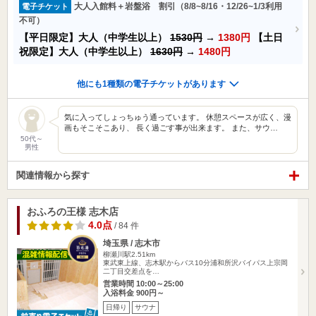
大人入館料＋岩盤浴 割引（8/8~8/16・12/26~1/3利用
電子チケット
不可）
【平日限定】大人（中学生以上）
1530円
→
1380円
【土日
祝限定】大人（中学生以上）
1630円
→
1480円
他にも1種類の電子チケットがあります
気に入ってしょっちゅう通っています。 休憩スペースが広く、漫
画もそこそこあり、 長く過ごす事が出来ます。 また、サウ…
50代～
男性
関連情報から探す
おふろの王様 志木店
4.0点
/ 84 件
埼玉県 / 志木市
柳瀬川駅2.51km
東武東上線、志木駅からバス10分浦和所沢バイパス上宗岡
二丁目交差点を…
営業時間 10:00～25:00
入浴料金 900円～
日帰り
サウナ