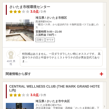
さいたま市桜環境センター
3.0点
/ 3 件
埼玉県 / さいたま市桜区
西浦和駅642m
「櫃沼バス停」から徒歩約7分 ※無料送迎バスでお越しの
方 …
営業時間 9:00～21:00
入浴料金 730円～
日帰り
サウナ
特別感はありません。一日ダラダラしたい時にオススメです。 高
温サウナの日と中温サウナとミストサウナの日が男女交代であり
ま…
40代 男
性
関連情報から探す
CENTRAL WELLNESS CLUB (THE MARK GRAND HOTE
L内)
3.0点
/ 3 件
埼玉県 / さいたま市中央区
さいたま新都心駅475m
JR京浜東北線・宇都宮線・高崎線「さいたま新都心駅」下