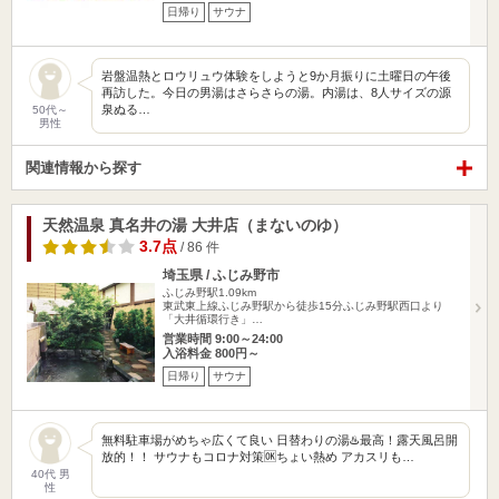
日帰り
サウナ
岩盤温熱とロウリュウ体験をしようと9か月振りに土曜日の午後
再訪した。今日の男湯はさらさらの湯。内湯は、8人サイズの源
泉ぬる…
50代～
男性
関連情報から探す
天然温泉 真名井の湯 大井店（まないのゆ）
3.7点
/ 86 件
埼玉県 / ふじみ野市
ふじみ野駅1.09km
東武東上線ふじみ野駅から徒歩15分ふじみ野駅西口より
「大井循環行き」…
営業時間 9:00～24:00
入浴料金 800円～
日帰り
サウナ
無料駐車場がめちゃ広くて良い 日替わりの湯♨️最高！露天風呂開
放的！！ サウナもコロナ対策🆗ちょい熱め アカスリも…
40代 男
性