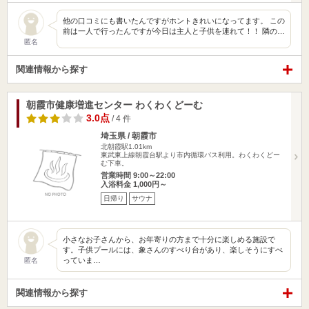
他の口コミにも書いたんですがホントきれいになってます。 この
前は一人で行ったんですが今日は主人と子供を連れて！！ 隣の…
匿名
関連情報から探す
朝霞市健康増進センター わくわくどーむ
3.0点
/ 4 件
埼玉県 / 朝霞市
北朝霞駅1.01km
東武東上線朝霞台駅より市内循環バス利用。わくわくどー
む下車。
営業時間 9:00～22:00
入浴料金 1,000円～
日帰り
サウナ
小さなお子さんから、お年寄りの方まで十分に楽しめる施設で
す。子供プールには、象さんのすべり台があり、楽しそうにすべ
っていま…
匿名
関連情報から探す