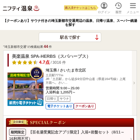
購入済チケットはこちら
ログイン
履歴
メニュー
【クーポンあり】サウナ付きの埼玉新都市交通周辺の温泉、日帰り温泉、スーパー銭湯
を探す
駅名で探す
44
"埼玉新都市交通"の検索結果
件
美楽温泉 SPA-HERBS（スパハーブス）
4.7点
/ 3016 件
埼玉県 / さいたま市北区
土呂駅777m
JR「土呂駅」から徒歩9分旧中山道（県道164号線）上尾
方面へ。さい…
営業時間 9:00～25:00
入浴料金 1,205円～
日帰り
サウナ
電子チケットあり
クーポンあり
【百名湯受賞記念アプリ限定】入浴+岩盤セット（8/11～
期間限定
16利用不可）