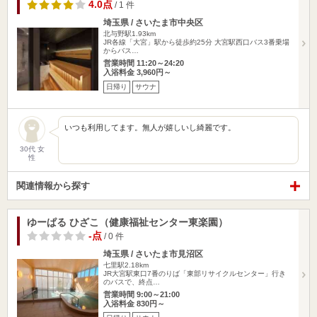
4.0点
/ 1 件
埼玉県 / さいたま市中央区
北与野駅1.93km
JR各線「大宮」駅から徒歩約25分 大宮駅西口バス3番乗場
からバス…
営業時間 11:20～24:20
入浴料金 3,960円～
日帰り
サウナ
いつも利用してます。無人が嬉しいし綺麗です。
30代 女
性
関連情報から探す
ゆーぱる ひざこ（健康福祉センター東楽園）
-点
/ 0 件
埼玉県 / さいたま市見沼区
七里駅2.18km
JR大宮駅東口7番のりば「東部リサイクルセンター」行き
のバスで、終点…
営業時間 9:00～21:00
入浴料金 830円～