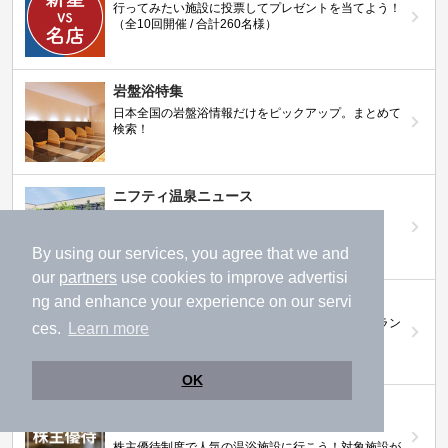
行ってみたい施設に投票してプレゼントを当てよう！
（全10回開催 / 合計260名様）
岩盤浴特集
日本全国の岩盤浴情報だけをピックアップ。まとめて
検索！
ニフティ温泉ニュース
温泉にもっと行きたくなる！お得な情報を掲載中
By using our services, you agree that we and
our
partners
use cookies to improve advertisi
ニフティ温泉 おふろパス
ng and enhance your experience on our servi
温浴施設をお得に楽しめるサブスクリプションプラン
ces.
Learn more
OK
【ニフティライフスタイル株主優待のご案
内】
株主優待制度で人気の温浴施設に行こう！対象施設が