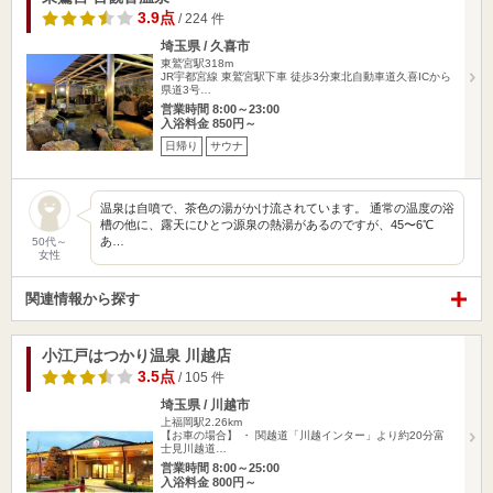
3.9点
/ 224 件
埼玉県 / 久喜市
東鷲宮駅318m
JR宇都宮線 東鷲宮駅下車 徒歩3分東北自動車道久喜ICから
県道3号…
営業時間 8:00～23:00
入浴料金 850円～
日帰り
サウナ
温泉は自噴で、茶色の湯がかけ流されています。 通常の温度の浴
槽の他に、露天にひとつ源泉の熱湯があるのですが、45〜6℃
あ…
50代～
女性
関連情報から探す
小江戸はつかり温泉 川越店
3.5点
/ 105 件
埼玉県 / 川越市
上福岡駅2.26km
【お車の場合】 ・ 関越道「川越インター」より約20分富
士見川越道…
営業時間 8:00～25:00
入浴料金 800円～