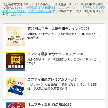
埼玉新都市交通のサウナ付きの温泉、日帰り温泉、スーパー銭湯の中でも特に
人気があるのは、
美楽温泉 SPA-HERBS（スパハーブス）
、
杉戸天然温泉 雅楽
の湯（うたのゆ）
、
かすかべ湯元温泉
などの施設です。ぜひ一度は足を運んで
みてください。
第20回ニフティ温泉年間ランキング2025
全国約2.2万件の中から頂点に選ばれた、2025年の人
気施設は…
ニフティ温泉 サウナランキング2026
おふろ好きユーザーの投票により、全国No.1サウナが
決定！
ニフティ温泉プレミアムクーポン
ノジマモバイル会員向け 通常よりもお得な「特別価
格」で人気の温泉を満喫できる！
【ニフティ温泉 百名湯2026】