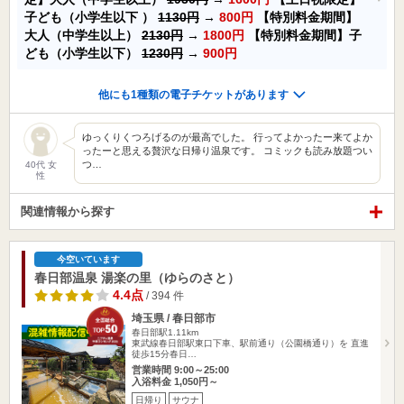
子ども（小学生以下 ）
1130円
→
800円
【特別料金期間】
大人（中学生以上）
2130円
→
1800円
【特別料金期間】子
ども（小学生以下）
1230円
→
900円
他にも1種類の電子チケットがあります
ゆっくりくつろげるのが最高でした。 行ってよかったー来てよか
ったーと思える贅沢な日帰り温泉です。 コミックも読み放題つい
つ…
40代 女
性
関連情報から探す
今空いています
春日部温泉 湯楽の里（ゆらのさと）
4.4点
/ 394 件
埼玉県 / 春日部市
春日部駅1.11km
東武線春日部駅東口下車、駅前通り（公園橋通り）を 直進
徒歩15分春日…
営業時間 9:00～25:00
入浴料金 1,050円～
日帰り
サウナ