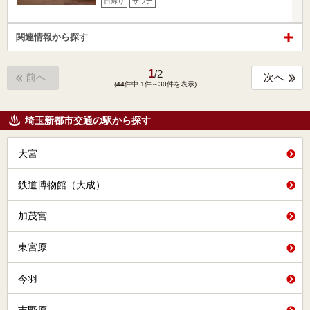
日帰り
サウナ
関連情報から探す
1
/
2
前へ
次へ
(
44
件中 1件～30件を表示)
埼玉新都市交通の駅から探す
大宮
鉄道博物館（大成）
加茂宮
東宮原
今羽