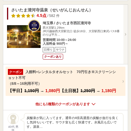
さいたま清河寺温泉（せいがんじおんせん）
4.5点
/ 582 件
埼玉県 / さいたま市西区清河寺
西大宮駅1.29km
JR川越線西大宮駅北口 徒歩18分、大宮駅西口東武バス8番
のりば平方…
営業時間 10:00～24:00
入浴料金 900円～
日帰り
サウナ
クーポンあり
入館料+レンタルタオルセット 70円引き※スクリーンシ
クーポン
ョット不可
（8/8～16利用不可）
【平日】
1,150円
→
1,080円
【土日祝】
1,250円
→
1,180円
他にも1種類のクーポンがあります
炭酸泉が気に入ってます。通常の4倍高濃度の炭酸が血行を良く
し気持ちいいです。サウナ室も広く快適です。水風呂も広いで
す。源泉…
40代 男
性