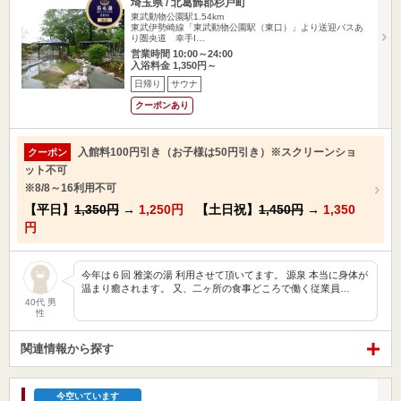
埼玉県 / 北葛飾郡杉戸町
東武動物公園駅1.54km
東武伊勢崎線「東武動物公園駅（東口）」より送迎バスあ
り圏央道 幸手I…
営業時間 10:00～24:00
入浴料金 1,350円～
日帰り
サウナ
クーポンあり
入館料100円引き（お子様は50円引き）※スクリーンショ
クーポン
ット不可
※8/8～16利用不可
【平日】
1,350円
→
1,250円
【土日祝】
1,450円
→
1,350
円
今年は６回 雅楽の湯 利用させて頂いてます。 源泉 本当に身体が
温まり癒されます。 又、二ヶ所の食事どころで働く従業員…
40代 男
性
関連情報から探す
今空いています