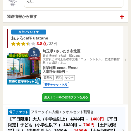
んし、…
50代～
男性
関連情報から探す
今空いています
おふろcafé utatane
3.8点
/ 32 件
埼玉県 / さいたま市北区
鉄道博物館（大成）駅803m
大宮駅より埼玉新都市交通「ニューシャトル」 鉄道博物館
駅（大成駅）よ…
営業時間 10:00～翌9:00
入浴料金 550円～
日帰り
宿泊
サウナ
電子チケットあり
楽天トラベルの宿泊プランを見る
フリータイム入館＋タオルセット割引き
電子チケット
【平日限定】大人（中学生以上）
1730円
→
1400円
【平日
限定】子ども（小学生以下 ）
1030円
→
700円
【土日祝限
定】大人（中学生以上）
1930円
→
1600円
【土日祝限定】