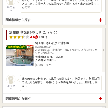
寒くなってきたので、仕事帰りに温泉で温まりたいと思い行って
きました。女性一人でも気兼ねなく利用する事が出来る施設でし
たので…
20代 女
性
関連情報から探す
湯屋敷 孝楽(ゆやしき こうらく)
3.5点
/ 70 件
埼玉県 / さいたま市浦和区
北浦和駅468m
JR京浜東北線 北浦和駅 東口より徒歩7分「北浦和」駅
ちかく元町通り…
営業時間 10:00～25:00
入浴料金 750円～
日帰り
サウナ
比較的安めな料金で、お風呂の種類も多く、満足です。 初回訪問
で当たりを確信し、2回目から回数券を買いました。週替わり湯
が…
20代 男
性
関連情報から探す