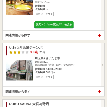
車徒歩7分 /…
営業時間
入浴料金 ～
日帰り
サウナ
楽天トラベルの宿泊プランを見る
関連情報から探す
いわつき温泉ジャンボ
3.0点
/ 2 件
埼玉県 / さいたま市
岩槻駅387m
東武野田線「岩槻」駅から徒歩約7分
営業時間 14:00～20:00
入浴料金 550円～
日帰り
サウナ
関連情報から探す
ROKU SAUNA 大宮与野店