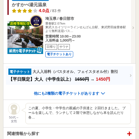
かすかべ湯元温泉
4.0点
/ 83 件
埼玉県 / 春日部市
豊春駅2.07km
東武スカイツリーラインせんげん台駅、東武野田線豊春駅
より無料送迎バス…
営業時間 10:00～23:00
入浴料金 1,000円～
日帰り
サウナ
電子チケットあり
大人入浴料（バスタオル、フェイスタオル付）割引
電子チケット
【平日限定】大人（中学生以上）
1650円
→
1450円
他にも2種類の電子チケットがあります
この夏、小学生・中学生の親戚の子供達と ２回行きました。 プ
ールを楽しんで、ランチして２階で休憩しながら本を読んだり
各…
50代～
女性
関連情報から探す