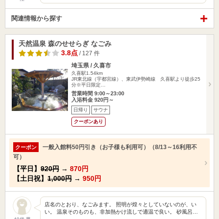
関連情報から探す
天然温泉 森のせせらぎ なごみ
3.8点
/ 127 件
埼玉県 / 久喜市
久喜駅1.54km
JR東北線（宇都宮線）、東武伊勢崎線 久喜駅より徒歩25
分※平日限定…
営業時間 9:00～23:00
入浴料金 920円～
日帰り
サウナ
クーポンあり
一般入館料50円引き（お子様も利用可）（8/13～16利用不
クーポン
可）
【平日】
920円
→
870円
【土日祝】
1,000円
→
950円
店名のとおり、なごみます。 照明が煌々としていないのが、い
い。 温泉そのものも、非加熱かけ流しで適温で良い。 砂風呂…