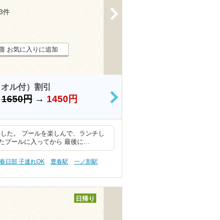
>
83件
お気に入りに追加
タオル付）割引
）
1650円
→
1450円
>
した。 プールを楽しんで、ランチし
たプールに入ってから 最後に…
春日部 子連れOK
豊春駅
一ノ割駅
日帰り