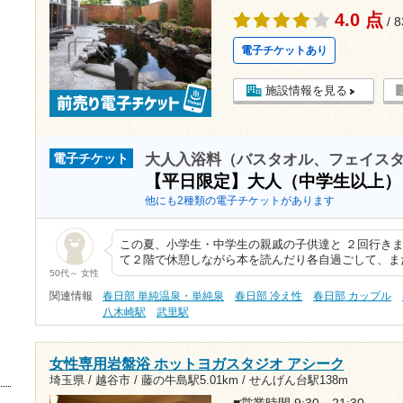
4.0 点
/ 
電子チケットあり
施設情報を見る
大人入浴料（バスタオル、フェイス
電子チケット
【平日限定】大人（中学生以上
他にも2種類の電子チケットがあります
この夏、小学生・中学生の親戚の子供達と ２回行きま
て２階で休憩しながら本を読んだり各自過ごして、ま
50代～ 女性
関連情報
春日部 単純温泉・単純泉
春日部 冷え性
春日部 カップル
八木崎駅
武里駅
女性専用岩盤浴 ホットヨガスタジオ アシーク
埼玉県 / 越谷市 /
藤の牛島駅5.01km
/
せんげん台駅138m