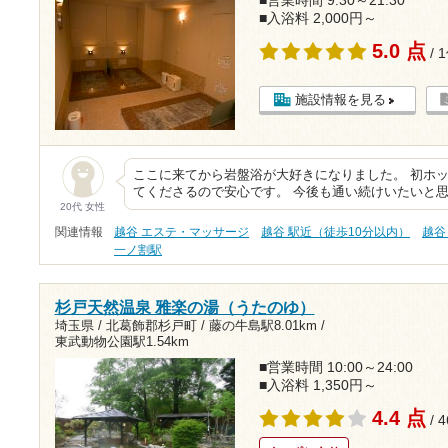
■営業時間 9:30～21:30
■入浴料 2,000円～
5.0 点
/ 
施設情報を見る
ここに来てから岩盤浴が大好きになりました。 初ホ
てくださるので安心です。 今後も通い続けいたいと
20代 女性
関連情報
越谷 エステ・マッサージ
越谷 駅近（徒歩10分以内）
越谷
一ノ割駅
杉戸天然温泉 雅楽の湯（うたのゆ）
埼玉県 / 北葛飾郡杉戸町 /
藤の牛島駅8.01km
/
東武動物公園駅1.54km
■営業時間 10:00～24:00
■入浴料 1,350円～
4.4 点
/ 