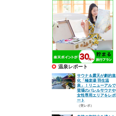
温泉レポート
サウナ＆露天が劇的進
化「極楽湯 羽生温
泉」！リニューアルで
登場のバレルサウナや
女性専用エリアをレポ
ート
（突レポ）