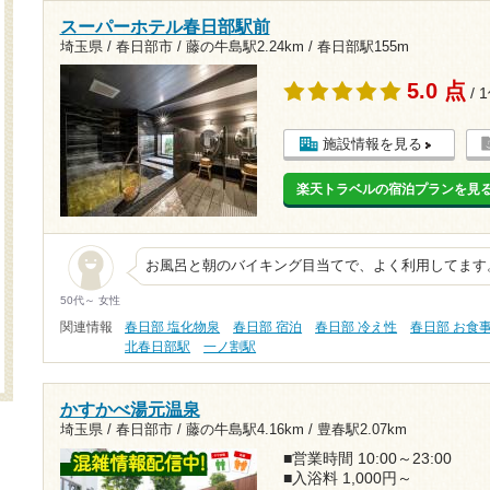
スーパーホテル春日部駅前
埼玉県 / 春日部市 /
藤の牛島駅2.24km
/
春日部駅155m
5.0 点
/ 
施設情報を見る
楽天トラベルの宿泊プランを見
お風呂と朝のバイキング目当てで、よく利用してます
50代～ 女性
関連情報
春日部 塩化物泉
春日部 宿泊
春日部 冷え性
春日部 お食
北春日部駅
一ノ割駅
かすかべ湯元温泉
埼玉県 / 春日部市 /
藤の牛島駅4.16km
/
豊春駅2.07km
■営業時間 10:00～23:00
■入浴料 1,000円～