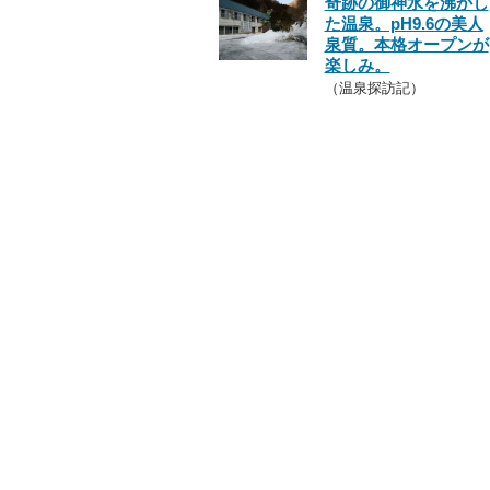
奇跡の御神水を沸かし
た温泉。pH9.6の美人
泉質。本格オープンが
楽しみ。
（温泉探訪記）