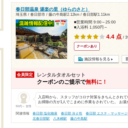
春日部温泉 湯楽の里（ゆらのさと）
埼玉県 / 春日部市 /
藤の牛島駅2.12km
/
春日部駅1.11km
■営業時間 9:00～25:00
■入浴料 1,050円～
4.4 点
/ 
クーポンあり
施設情報を見る
レンタルタオルセット
会員限定
クーポンのご提示で
無料に！
入店時から、スタッフがコロナ対策をきちんとされて
お掃除の方が1人でこまめに作業をされていた。 お
50代～ 女性
関連情報
春日部 塩化物泉
春日部 冷え性
春日部 エステ・マッサージ
北春日部駅
八木崎駅
藤の牛島駅