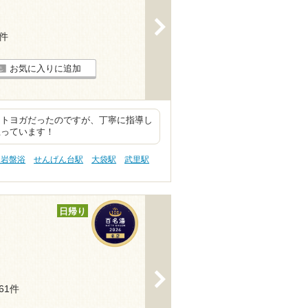
>
1件
お気に入りに追加
ットヨガだったのですが、丁寧に指導し
思っています！
 岩盤浴
せんげん台駅
大袋駅
武里駅
日帰り
>
461件