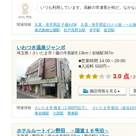
いつも利用しています。高齢の常連客が殆ど。なかな
40代 男性
関連情報
久喜・幸手周辺 子連れOK
久喜・幸手周辺 ひとり旅・一人
東武動物公園駅
杉戸高野台駅
幸手駅
姫宮駅
いわつき温泉ジャンボ
埼玉県 / さいたま市 /
藤の牛島駅8.13km
/
岩槻駅387m
■営業時間 14:00～20:00
■入浴料 550円～
3.0 点
/ 
施設情報を見る
関連情報
さいたま市 格安（1,000円以下）
さいたま市 駅近（徒歩10
東岩槻駅
七里駅
豊春駅
ホテルルートイン野田 －国道１６号沿－