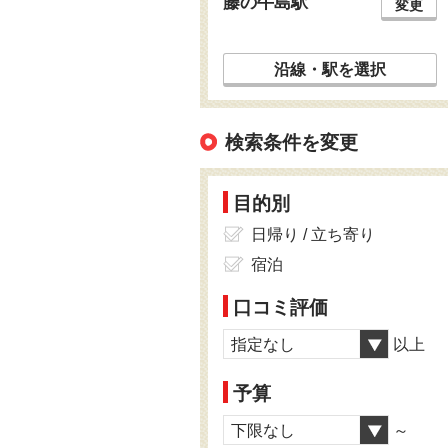
藤の牛島駅
変更
沿線・駅を選択
検索条件を変更
目的別
日帰り / 立ち寄り
宿泊
口コミ評価
指定なし
以上
予算
下限なし
～