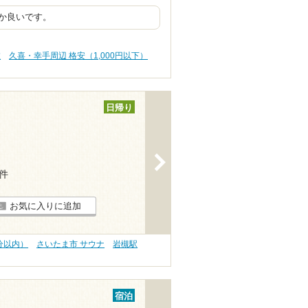
か良いです。
旅
久喜・幸手周辺 格安（1,000円以下）
日帰り
>
2件
お気に入りに追加
分以内）
さいたま市 サウナ
岩槻駅
宿泊