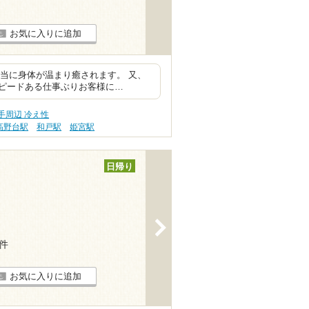
お気に入りに追加
本当に身体が温まり癒されます。 又、
ピードある仕事ぶりお客様に…
手周辺 冷え性
高野台駅
和戸駅
姫宮駅
日帰り
>
8件
お気に入りに追加