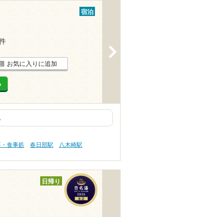
宿泊
1件
>
お気に入りに追加
る
。
事・食事処
春日部駅
八木崎駅
日帰り