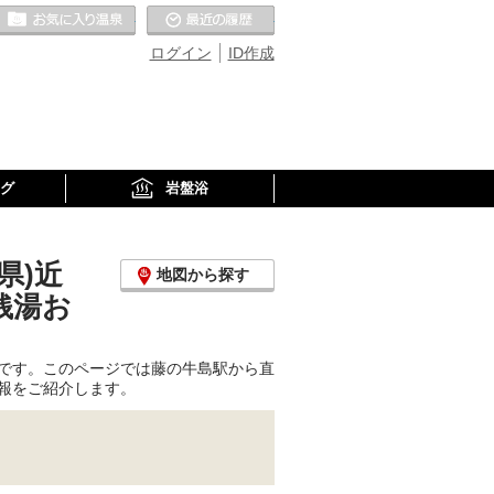
お気に入りの温泉
最近の履歴
ログイン
ID作成
グ
岩盤浴
県)近
地図から探す
銭湯お
です。このページでは藤の牛島駅から直
報をご紹介します。