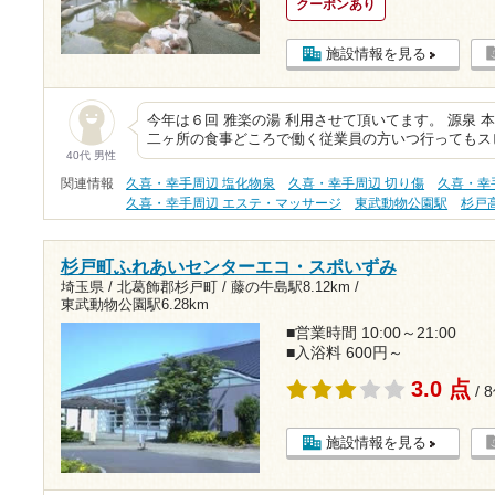
クーポンあり
施設情報を見る
今年は６回 雅楽の湯 利用させて頂いてます。 源泉 
二ヶ所の食事どころで働く従業員の方いつ行ってもス
40代 男性
関連情報
久喜・幸手周辺 塩化物泉
久喜・幸手周辺 切り傷
久喜・幸
久喜・幸手周辺 エステ・マッサージ
東武動物公園駅
杉戸
杉戸町ふれあいセンターエコ・スポいずみ
埼玉県 / 北葛飾郡杉戸町 /
藤の牛島駅8.12km
/
東武動物公園駅6.28km
■営業時間 10:00～21:00
■入浴料 600円～
3.0 点
/ 
施設情報を見る