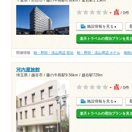
千葉県 / 野田市 /
藤の牛島駅8.92km
/
愛宕駅1.13km
- 点
/ 0件
施設情報を見る
楽天トラベルの宿泊プランを見
関連情報
柏・野田・流山周辺 宿泊
柏・野田・流山周辺 ホテル
南桜
河内屋旅館
埼玉県 / 越谷市 /
藤の牛島駅9.56km
/
越谷駅729m
- 点
/ 0件
施設情報を見る
楽天トラベルの宿泊プランを見