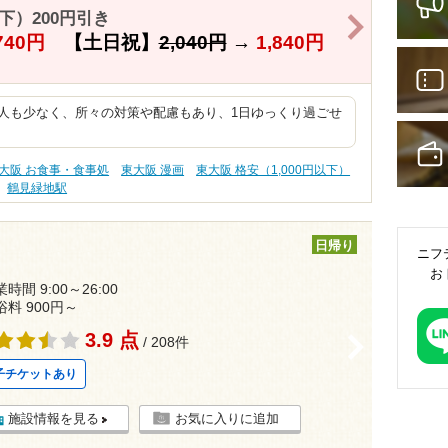
下）200円引き
>
740円
【土日祝】
2,040円
→
1,840円
 人も少なく、所々の対策や配慮もあり、1日ゆっくり過ごせ
大阪 お食事・食事処
東大阪 漫画
東大阪 格安（1,000円以下）
鶴見緑地駅
日帰り
ニフ
お
時間 9:00～26:00
浴料 900円～
3.9 点
>
/ 208件
子チケットあり
施設情報を見る
お気に入りに追加