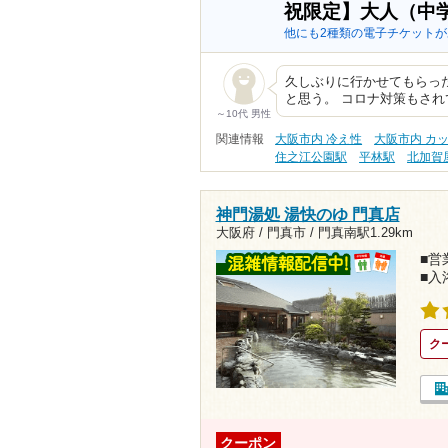
祝限定】大人（中
他にも2種類の電子チケットが
久しぶりに行かせてもらっ
と思う。 コロナ対策もさ
～10代 男性
関連情報
大阪市内 冷え性
大阪市内 カ
住之江公園駅
平林駅
北加賀
神門湯処 湯快のゆ 門真店
大阪府 / 門真市 /
門真南駅1.29km
■営業
■入
ク
クーポン