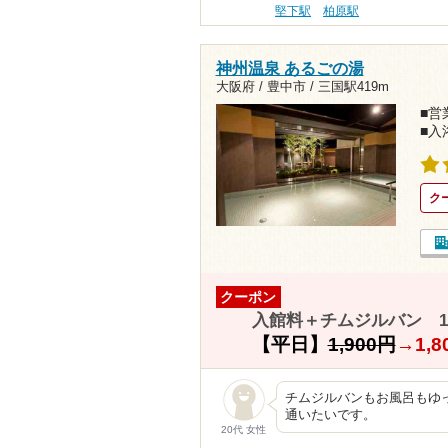
堅下駅
柏原駅
神州温泉 あるごの湯
大阪府 / 豊中市 /
三国駅419m
■営業
■入
ク
クーポン
入館料＋チムジルバン 1
【平日】
1,900円
→
1,
チムジルバンもお風呂もゆ
通いたいです。
20代 女性