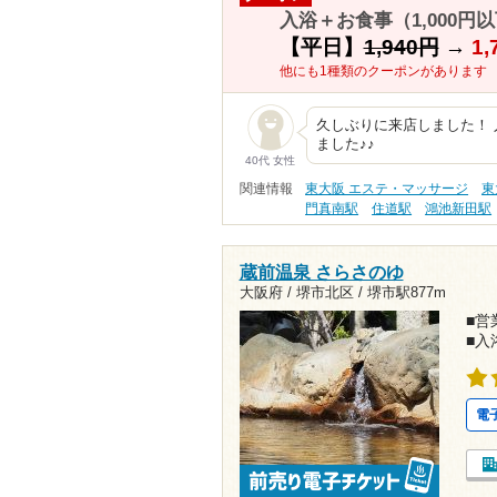
入浴＋お食事（1,000円以
【平日】
1,940円
→
1,
他にも1種類のクーポンがあります
久しぶりに来店しました！
ました♪♪
40代 女性
関連情報
東大阪 エステ・マッサージ
東
門真南駅
住道駅
鴻池新田駅
蔵前温泉 さらさのゆ
大阪府 / 堺市北区 /
堺市駅877m
■営業
■入
電