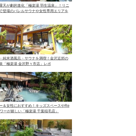
露天が劇的進化「極楽湯 羽生温泉」！リニ
で登場のバレルサウナや女性専用エリアを
・純米酒風呂・サウナを満喫！金沢近郊の
泉「極楽湯 金沢野々市店」レポ
ー＆女性におすすめ！キッズスペースやRe
ャワーが嬉しい「極楽湯 千葉稲毛店」