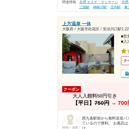
関連情報
北摂 エステ・マッサージ
北摂
三国駅
神崎川駅
庄内駅
東
上方温泉 一休
大阪府 / 大阪市此花区 /
安治川口駅1.22
■営業
■入
ク
クーポン
大人入館料50円引き
【平日】
750円
→
700
西九条駅前から無料送迎バス
ているので便利。 お風呂
50代～ 女性
は…