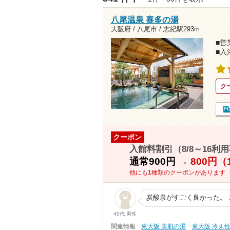
八尾温泉 喜多の湯
大阪府 / 八尾市 /
志紀駅293m
■営業
■入
ク
クーポン
入館料割引（8/8～16利
通常
900円
→
800円（
他にも1種類のクーポンがあります
炭酸泉がすごく良かった。
40代 男性
関連情報
東大阪 美肌の湯
東大阪 冷え