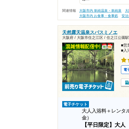
関連情報
大阪市内 単純温泉・単純泉
大
大阪市内 お食事・食事処
安治
天然露天温泉スパスミノエ
大阪府 / 大阪市住之江区 /
住之江公園駅4
■営業
■入
電
電子チケット
大人入浴料＋レンタル
金）
【平日限定】大人