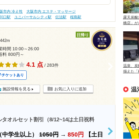
阪市内 冷え性
大阪市内 エステ・マッサージ
川口駅
ユニバーサルシティ駅
伝法駅
桜島駅
露天炭酸
橋店」が
日帰り
42m
時間 10:00～26:00
浴料 800円～
4.1 点
>
/ 283件
温泉、炭
揃えた「
子チケットあり
温
施設情報を見る
お気に入りに追加
タオルセット割引（8/12~14は土日祝料
（中学生以上）
1050円
→
850円
【土日
>