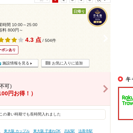
日帰り
時間 10:00～25:00
浴料 800円～
>
4.3 点
/ 504件
ーポンあり
施設情報を見る
お気に入りに追加
キ
用不可）
>
100円お得！）
 この暑い時期でも長時間入れました
性
東大阪 カップル
東大阪 子連れOK
志紀駅
法善寺駅