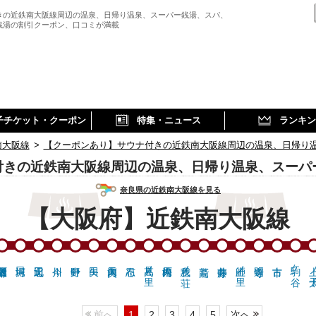
きの近鉄南大阪線周辺の温泉、日帰り温泉、スーパー銭湯、スパ、
銭湯の割引クーポン、口コミが満載
子チケット・クーポン
特集・ニュース
ランキン
南大阪線
>
【クーポンあり】サウナ付きの近鉄南大阪線周辺の温泉、日帰り
付きの近鉄南大阪線周辺の温泉、日帰り温泉、スーパ
奈良県の近鉄南大阪線を見る
【大阪府】近鉄南大阪線
高見ノ里
恵我ノ荘
土師ノ里
駒ヶ谷
上ノ
前へ
1
2
3
4
5
次へ