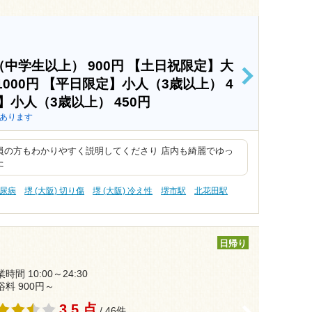
（中学生以上）
900円
【土日祝限定】大
>
1000円
【平日限定】小人（3歳以上）
4
】小人（3歳以上）
450円
あります
員の方もわかりやすく説明してくださり 店内も綺麗でゆっ
た
糖尿病
堺 (大阪) 切り傷
堺 (大阪) 冷え性
堺市駅
北花田駅
日帰り
時間 10:00～24:30
浴料 900円～
3.5 点
>
/ 46件