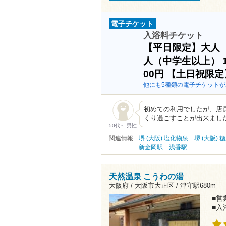
電子チケット
入浴料チケット
【平日限定】大人
人（中学生以上）
00円
【土日祝限定
他にも5種類の電子チケットが
初めての利用でしたが、店
くり過ごすことが出来まし
50代～ 男性
関連情報
堺 (大阪) 塩化物泉
堺 (大阪) 
新金岡駅
浅香駅
天然温泉 こうわの湯
大阪府 / 大阪市大正区 /
津守駅680m
■営業
■入