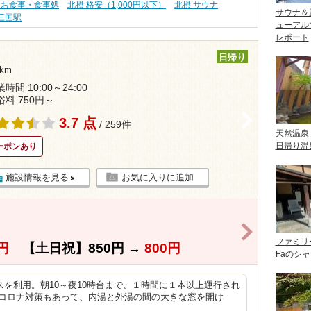
 お食事・食事処
北摂 格安（1,000円以下）
北摂 サウナ
サウナ＆
三国駅
ューアル
レポート
日帰り
km
時間 10:00～24:00
浴料 750円～
>
3.7 点
/ 259件
天然温泉
日帰り温
ーポンあり
施設情報を見る
お気に入りに追加
>
ファミリ
円
【土日祝】
850円
→
800円
Faのシ
を利用。朝10～夜10時台まで、１時間に１本以上運行され
はコロナ対策もあって、内湯と外湯の間の大きな窓を開け