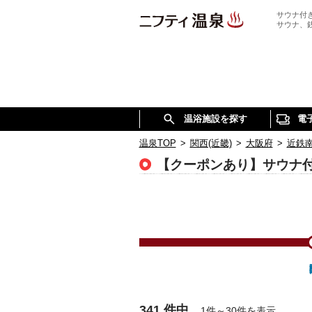
サウナ付
サウナ、
温浴施設を探す
電
温泉TOP
>
関西(近畿)
>
大阪府
>
近鉄
【クーポンあり】サウナ
341 件中
1件～30件を表示