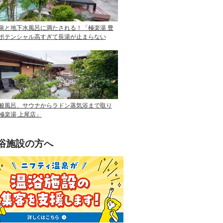
泉と地下水風呂に満たされる！「極楽湯 豊
ポテンシャル高すぎて長湯が止まらない
酸風呂、サウナからラドン蒸気浴まで取り
極楽湯 上尾店」
浴施設の方へ
ニフティ温泉を使って手軽に集