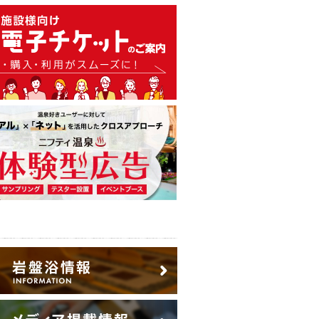
温泉・日帰り温泉・スーパー銭
広告出稿のご案内