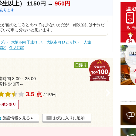
学生以上）
1150円
→
950円
あります
たが他のところと比べては少ない方だが、施設的には十分だ
れていて申し分ないと思います。
ップル
大阪市内 子連れOK
大阪市内 ひとり旅・一人旅
屋駅
住ノ江駅
日帰り
時間 8:00～25:00
浴料 940円～
>
3.5 点
/ 159件
ーポンあり
施設情報を見る
お気に入りに追加