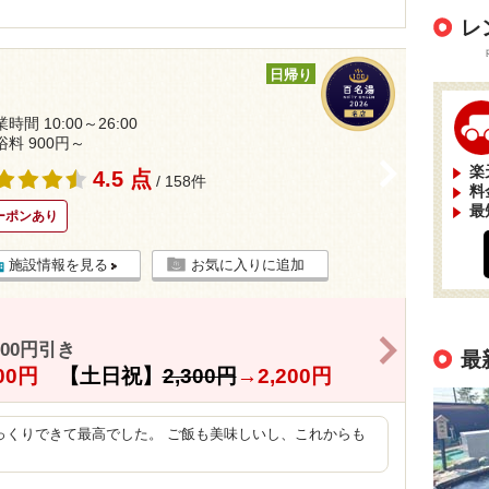
レ
日帰り
時間 10:00～26:00
浴料 900円～
>
楽
4.5 点
/ 158件
料
最
ーポンあり
施設情報を見る
お気に入りに追加
>
00円引き
最
800円
【土日祝】
2,300円
→
2,200円
っくりできて最高でした。 ご飯も美味しいし、これからも