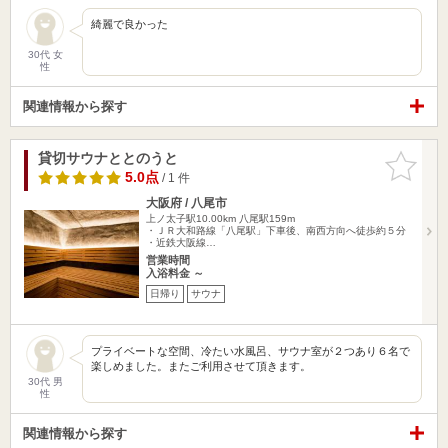
綺麗で良かった
30代 女
性
関連情報から探す
貸切サウナととのうと
お気に入
りに追加
5.0点
/ 1 件
大阪府 / 八尾市
上ノ太子駅10.00km
八尾駅159m
・ＪＲ大和路線「八尾駅」下車後、南西方向へ徒歩約５分
・近鉄大阪線…
営業時間
入浴料金 ～
日帰り
サウナ
プライベートな空間、冷たい水風呂、サウナ室が２つあり６名で
楽しめました。またご利用させて頂きます。
30代 男
性
関連情報から探す