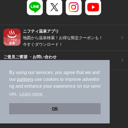
ニフティ温泉アプリ
地図から温泉検索！お得な限定クーポンも！
今すぐダウンロード！
ご意見ご要望 ・お問い合わせ
施設データの新規追加や修正依頼もこちらから
By using our services, you agree that we and
スマートフォン
/
PC
our
partners
use cookies to improve advertisi
加盟店募集（資料請求）
広告出稿のご案内
ng and enhance your experience on our servi
利用規約
ライフスタイルMEMBERS+規約
ces.
Learn more
特定商取引法に基づく表記
ヘルプ
採用情報
運営会社
個人情報保護ポリシー
OK
©NIFTY Lifestyle Co., Ltd.