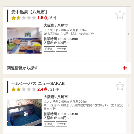
安中温泉【八尾市】
お気に入
りに追加
1.5点
/ 6 件
大阪府 / 八尾市
上ノ太子駅9.89km
八尾駅539m
JR大和路線「八尾」駅より徒歩約7分
営業時間 15:00～23:00
入浴料金 600円～
日帰り
サウナ
関連情報から探す
ヘルシーバス ニューSAKAE
お気に入
りに追加
2.4点
/ 21 件
大阪府 / 八尾市
上ノ太子駅9.95km
八尾駅664m
車： 国道25号線より八尾警察方面を北に向かい、太子堂交
差点左折 …
営業時間 15:00～23:30
入浴料金 600円～
日帰り
サウナ