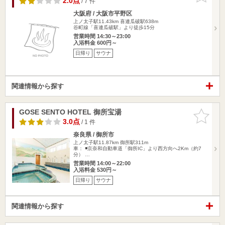
2.0点
/ 7 件
大阪府 / 大阪市平野区
上ノ太子駅11.43km
喜連瓜破駅638m
谷町線「喜連瓜破駅」より徒歩15分
営業時間 14:30～23:00
入浴料金 600円～
日帰り
サウナ
関連情報から探す
GOSE SENTO HOTEL 御所宝湯
お気に入
りに追加
3.0点
/ 1 件
奈良県 / 御所市
上ノ太子駅11.87km
御所駅311m
車： ◾️京奈和自動車道「御所IC」より西方向へ2Km（約7
分） …
営業時間 14:00～22:00
入浴料金 530円～
日帰り
サウナ
関連情報から探す