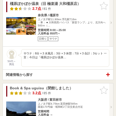
橿原ぽかぽか温泉（旧 極楽湯 大和橿原店）
お気に入
りに追加
2.7点
/ 81 件
奈良県 / 橿原市
上ノ太子駅11.90km
浮孔駅716m
・車： ■ 大和高田バイパス「新堂ランプ」より、北方向へ
500ｍ（…
営業時間 8:00～25:00
入浴料金 850円～
日帰り
サウナ
サウナ：8分 × 3 水風呂：3分 × 3 休憩：7分 × 3 合計：3セット 一
言：今日は「橿原ぽかぽか温泉…
50代～
男性
関連情報から探す
Book & Spa uguisu（閉館しました）
お気に入
りに追加
3.2点
/ 85 件
大阪府 / 富田林市
上ノ太子駅4.75km
富田林駅585m
国道170号線・昭和町2丁目交差点付近
営業時間
入浴料金 ～