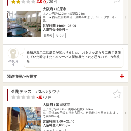
りに追加
2.0点
/ 39 件
大阪府 / 柏原市
上ノ太子駅6.20km
柏原駅308m
車： ■ 西名阪自動車道・藤井寺ICより、3Km（約10分）
電…
営業時間 14:00～25:00
入浴料金 600円～
日帰り
サウナ
新柏原温泉に店舗名が変わりました。 おおさか湯らりに去年参加
していた時はまだヘルシーバス新柏原だったと思うので、今年改
名…
40代 男
性
関連情報から探す
金剛テラス バレルサウナ
お気に入
りに追加
-点
/ 0 件
大阪府 / 富田林市
上ノ太子駅6.42km
滝谷不動駅2.14km
車：国道309号線を河南方面へ、佐備神山交差点を右折し
て約200ｍ進…
営業時間 9:00～21:40
入浴料金 6,600円～