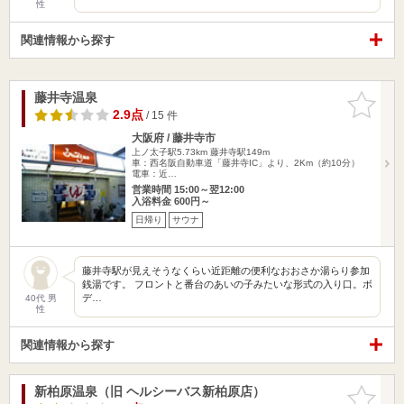
性
関連情報から探す
藤井寺温泉
お気に入
りに追加
2.9点
/ 15 件
大阪府 / 藤井寺市
上ノ太子駅5.73km
藤井寺駅149m
車：西名阪自動車道「藤井寺IC」より、2Km（約10分）
電車：近…
営業時間 15:00～翌12:00
入浴料金 600円～
日帰り
サウナ
藤井寺駅が見えそうなくらい近距離の便利なおおさか湯らり参加
銭湯です。 フロントと番台のあいの子みたいな形式の入り口。ボ
デ…
40代 男
性
関連情報から探す
新柏原温泉（旧 ヘルシーバス新柏原店）
お気に入