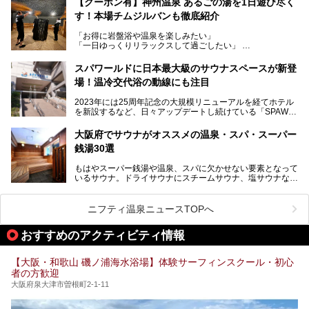
【クーポン有】神州温泉 あるごの湯を1日遊び尽く
高い岩盤浴エリア、日本最大の台数を誇る最新AIフィットネ
す！本場チムジルバンも徹底紹介
今回のリニューアルでは、新たに登場した瞑想サウナをはじ
スマシンなど、見どころ満載の館内を詳しくご紹介します。
め、岩盤浴エリアや休憩スペースの充実、レストランなど、
「お得に岩盤浴や温泉を楽しみたい」
見どころが盛りだくさん。日常の疲れを癒やしたい方はもち
「一日ゆっくりリラックスして過ごしたい」
ろん、休日にゆったり過ごしたい方にもぴったりの内容とな
そんな方におすすめなのが、クーポンを使ってお得に長時間
っています。
利用できる「神州温泉 あるごの湯」です。
スパワールドに日本最大級のサウナスペースが新登
本記事では、そんなリニューアル後の注目ポイントを詳しく
場！温冷交代浴の動線にも注目
あるごの湯は、大阪府豊中市にある日帰り温浴施設で、阪急
紹介します。これから「鶴見緑地湯元水春」に訪れる方や、
宝塚線「三国駅」から徒歩約10分とアクセスも良好です。
より満足度の高い過ごし方をしたい方はぜひお読みくださ
2023年には25周年記念の大規模リニューアルを経てホテル
チムジルバン（岩盤浴）を中心に、発汗・リラックス・漫画
い。
を新設するなど、日々アップデートし続けている「SPAWO
タイムまで満喫できる長時間滞在型の施設なので、一日中ゆ
RLD HOTEL＆RESORT」（以下スパワールド）。
ったりと過ごしたいときにおすすめ。大うちわやタオルによ
そんなスパワールドが2025年11月15日（土）に、新たな浴
る迫力ある熱波パフォーマンスも毎日行われており、“とと
大阪府でサウナがオススメの温泉・スパ・スーパー
室や日本最大級140人収容の大規模サウナを携えてリニュー
のう”体験をしっかり楽しめるのもポイントです。
銭湯30選
アルオープン！浴室である4F・6Fそれぞれにリニューアル
が施されており、その総工費はなんと13.5億円！
さらに館内でくつろぐだけでなく、隣接するビルにはカラオ
もはやスーパー銭湯や温泉、スパに欠かせない要素となって
大規模リニューアルの全容を確認すべく、リニューアルプレ
ケやボウリングといった遊び場もあり、友人同士やカップル
いるサウナ。ドライサウナにスチームサウナ、塩サウナな
オープンイベントに行ってきました！今回はそのリニューア
で“遊び+癒し”の一日を過ごすのにもぴったり。
ど、いくつか異なるタイプが楽しめたり、水風呂や外気浴ス
ル部分の概要をお届けします。
ペース、ロウリュウなど、心ゆくまで楽しむためのサービス
今回は、あるごの湯を訪問し、チムジルバンやお風呂、食事
が充実した施設も多くみられます。
ニフティ温泉ニュースTOPへ
処にいたるまで魅力をたっぷり堪能してきたので、その全容
を詳しく紹介します！
今回はそんなサウナにこだわった、大阪府内のオススメ温
おすすめのアクティビティ情報
泉・銭湯・スパを30件紹介したいと思います！
【大阪・和歌山 磯ノ浦海水浴場】体験サーフィンスクール・初心
者の方歓迎
大阪府泉大津市曽根町2-1-11