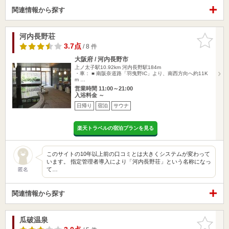
関連情報から探す
河内長野荘
お気に入
りに追加
3.7点
/ 8 件
大阪府 / 河内長野市
上ノ太子駅10.92km
河内長野駅184m
・車： ■ 南阪奈道路「羽曳野IC」より、南西方向へ約11K
m …
営業時間 11:00～21:00
入浴料金 ～
日帰り
宿泊
サウナ
楽天トラベルの宿泊プランを見る
このサイトの10年以上前の口コミとは大きくシステムが変わって
います。 指定管理者導入により「河内長野荘」という名称になっ
て…
匿名
関連情報から探す
瓜破温泉
お気に入
りに追加