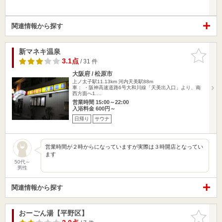
関連情報から探す
新マネキ温泉
お気に入
りに追加
3.1点
/ 31 件
大阪府 / 松原市
上ノ太子駅11.13km
河内天美駅88m
車： ・阪神高速道路6号大和川線「天美出入口」より、南
西方面へ1.…
営業時間 15:00～22:00
入浴料金 600円～
日帰り
サウナ
営業時間が２時からになっていますが実際は３時開店となってい
ます
50代～
男性
関連情報から探す
おーごん湯【平野区】
お気に入
りに追加