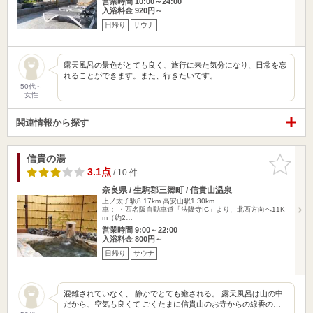
営業時間 10:00～24:00
入浴料金 920円～
日帰り
サウナ
露天風呂の景色がとても良く、旅行に来た気分になり、日常を忘
れることができます。また、行きたいです。
50代～
女性
関連情報から探す
信貴の湯
お気に入
りに追加
3.1点
/ 10 件
奈良県 / 生駒郡三郷町 / 信貴山温泉
上ノ太子駅8.17km
高安山駅1.30km
車： ・西名阪自動車道「法隆寺IC」より、北西方向へ11K
m（約2…
営業時間 9:00～22:00
入浴料金 800円～
日帰り
サウナ
混雑されていなく、 静かでとても癒される。 露天風呂は山の中
だから、空気も良くて ごくたまに信貴山のお寺からの線香の…