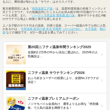
る人に、爽快感が味わえる「サウナ」はオススメです。
東京都墨田区にある「
両国湯屋江戸遊
」は、温度90度前後の本格フィンランド
式ドライサウナ。その他施設内にたくさんのお休み処やWi-Fi完備のワークスペ
ースも充実。また、「
バーデと天然温泉 豊島園 庭の湯
」屋外サウナを含む4種
のサウナで心地よい刺激と発汗を楽しめます。
上ノ太子駅のサウナ付きの温泉、日帰り温泉、スーパー銭湯の中でも特に人気
があるのは、
天然温泉 延羽の湯 本店 羽曳野（のべはのゆ）
、
太子温泉
、
鶴の
湯
などの施設です。ぜひ一度は足を運んでみてください。
第20回ニフティ温泉年間ランキング2025
全国約2.2万件の中から頂点に選ばれた、2025年の人
気施設は…
ニフティ温泉 サウナランキング2026
おふろ好きユーザーの投票により、全国No.1サウナが
決定！
ニフティ温泉プレミアムクーポン
ノジマモバイル会員向け 通常よりもお得な「特別価
格」で人気の温泉を満喫できる！