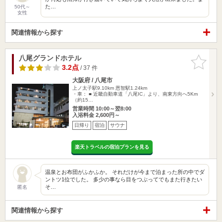
た…
50代～
女性
関連情報から探す
八尾グランドホテル
お気に入
りに追加
3.2点
/ 37 件
大阪府 / 八尾市
上ノ太子駅9.10km
恩智駅1.24km
・車： ■ 近畿自動車道「八尾IC」より、南東方向へ5Km
（約15…
営業時間 10:00～翌8:00
入浴料金 2,600円～
日帰り
宿泊
サウナ
楽天トラベルの宿泊プランを見る
温泉とお布団がふかふか。 それだけが今まで泊まった所の中でダ
ントツ1位でした。 多少の事なら目をつぶってでもまた行きたい
そ…
匿名
関連情報から探す