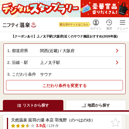
購入済チケットはこちら
ログイン
履歴
メニュー
【クーポンあり】上ノ太子駅(大阪府)近くのサウナ施設おすすめ(2026年版)
1. 都道府県
関西(近畿) / 大阪府
2. 沿線・駅
上ノ太子駅
3. こだわり条件
サウナ
こだわり条件を変更する
リストから探す
地図から探す
天然温泉 延羽の湯 本店 羽曳野（のべはのゆ）
お気に入
りに追加
3.9点
/ 129 件