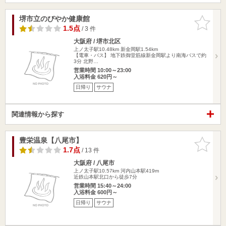
堺市立のびやか健康館
お気に入
りに追加
1.5点
/ 3 件
大阪府 / 堺市北区
上ノ太子駅10.48km
新金岡駅1.54km
【電車・バス】 地下鉄御堂筋線新金岡駅より南海バスで約
3分 北野…
営業時間 10:00～23:00
入浴料金 620円～
日帰り
サウナ
関連情報から探す
豊栄温泉【八尾市】
お気に入
りに追加
1.7点
/ 13 件
大阪府 / 八尾市
上ノ太子駅10.57km
河内山本駅419m
近鉄山本駅北口から徒歩7分
営業時間 15:40～24:00
入浴料金 600円～
日帰り
サウナ