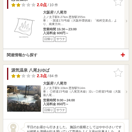
りに追加
2.0点
/ 10 件
大阪府 / 八尾市
上ノ太子駅8.27km
恩智駅355m
車： ・国道170号線（大阪外環状線）「柏村交差点」よ
り、南東方向…
営業時間 15:30～23:00
入浴料金 600円～
日帰り
サウナ
関連情報から探す
源気温泉 八尾おゆば
お気に入
りに追加
2.3点
/ 84 件
大阪府 / 八尾市
上ノ太子駅9.10km
恩智駅514m
車： ◎府道15号線（八尾茨木線）沿い ◎府道5号線（大阪
港八尾…
営業時間 9:00～24:00
入浴料金 850円～
日帰り
サウナ
平日のお昼から行きました。 施設の規模としてはやや小さいです
が何処も清掃が行き届いていて気持ちよく入浴が出来ました。ま