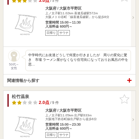
3.0点
/ 5 件
大阪府 / 大阪市平野区
上ノ太子駅11.02km
喜連瓜破駅572m
大阪メトロ谷町「線喜連瓜破駅」から徒歩8分
営業時間 15:00～11:30
入浴料金 600円～
日帰り
サウナ
中学時代にお友達どうしで何度か行きましたが 周りの変化に驚
き 市場 ラーメン屋がなくなり住宅街になっておりお風呂の中を
思…
50代～
女性
関連情報から探す
松竹温泉
お気に入
りに追加
2.0点
/ 9 件
大阪府 / 大阪市平野区
上ノ太子駅11.05km
出戸駅633m
大阪地下鉄谷町線出戸駅から徒歩6分
営業時間 15:00～23:30
入浴料金 600円～
日帰り
サウナ