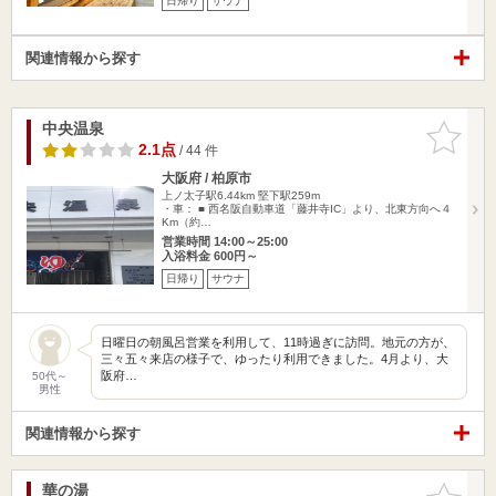
日帰り
サウナ
関連情報から探す
中央温泉
お気に入
りに追加
2.1点
/ 44 件
大阪府 / 柏原市
上ノ太子駅6.44km
堅下駅259m
・車： ■ 西名阪自動車道「藤井寺IC」より、北東方向へ４
Km（約…
営業時間 14:00～25:00
入浴料金 600円～
日帰り
サウナ
日曜日の朝風呂営業を利用して、11時過ぎに訪問。地元の方が、
三々五々来店の様子で、ゆったり利用できました。4月より、大
阪府…
50代～
男性
関連情報から探す
華の湯
お気に入