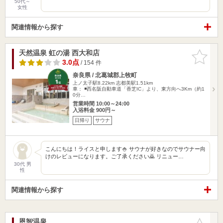
50代～
女性
関連情報から探す
天然温泉 虹の湯 西大和店
お気に入
りに追加
3.0点
/ 154 件
奈良県 / 北葛城郡上牧町
上ノ太子駅8.22km
志都美駅1.51km
車： ◾️西名阪自動車道「香芝IC」より、東方向へ3Km（約1
0分…
営業時間 10:00～24:00
入浴料金 900円～
日帰り
サウナ
こんにちは！ライスと申します🍚 サウナが好きなのでサウナー向
けのレビューになります。ご了承ください🙇 リニュー…
30代 男
性
関連情報から探す
恩智温泉
お気に入