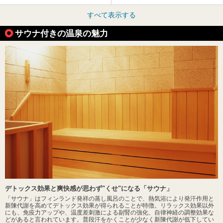
すべて表示する
サウナ付きの温泉の魅力
デトックス効果と爽快感が思わず"くせ"になる「サウナ」
「サウナ」はフィンランド発祥の蒸し風呂のことで、熱気浴により発汗作用と
新陳代謝を高めてデトックス効果が得られることが特徴。リラックス効果以外
にも、免疫力アップや、温度差刺激による副腎の強化、自律神経の調整効果な
どがあると言われています。普段汗をかくことが少なく新陳代謝が低下してい