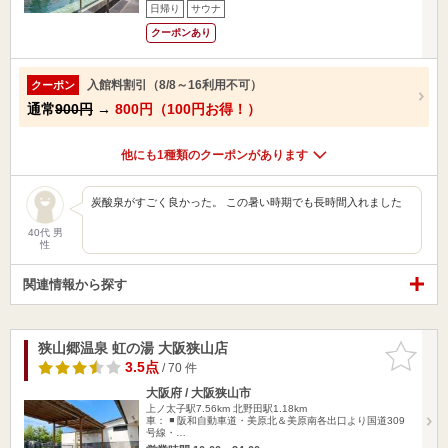
日帰り
サウナ
クーポンあり
入館料割引（8/8～16利用不可）
クーポン
通常
900円
→
800円（100円お得！）
他にも1種類のクーポンがあります
炭酸泉がすごく良かった。 この暑い時期でも長時間入れました
40代 男
性
関連情報から探す
狭山郷温泉 虹の湯 大阪狭山店
お気に入
りに追加
3.5点
/ 70 件
大阪府 / 大阪狭山市
上ノ太子駅7.56km
北野田駅1.18km
車： ◾️ 阪和自動車道・美原北＆美原南各出口より国道309
号線・…