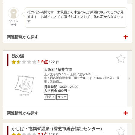
桜の花が満開です 女風呂から木蓮の花が綺麗に咲いてるのが見
えます お風呂もとても気持ちよく入れて 体の芯から温まりま
す
50代～
女性
関連情報から探す
鶴の湯
お気に入
りに追加
1.9点
/ 22 件
大阪府 / 藤井寺市
上ノ太子駅5.06km
土師ノ里駅340m
車：西名阪自動車道「藤井寺IC」より1Km（約5分） 電
車：近鉄南…
営業時間 13:30～23:00
入浴料金 600円～
日帰り
サウナ
関連情報から探す
かしば・屯鶴峯温泉（香芝市総合福祉センター）
お気に入
りに追加
2.1点
/ 28 件