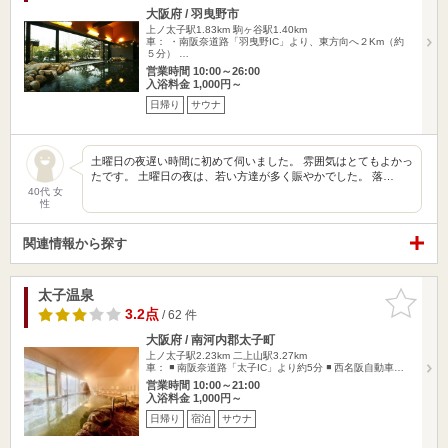
大阪府 / 羽曳野市
上ノ太子駅1.83km
駒ヶ谷駅1.40km
車： ・南阪奈道路「羽曳野IC」より、東方向へ２Km（約
５分） …
営業時間 10:00～26:00
入浴料金 1,000円～
日帰り
サウナ
土曜日の夜遅い時間に初めて伺いました。 雰囲気はとてもよかっ
たです。 土曜日の夜は、若い方達が多く賑やかでした。 落…
40代 女
性
関連情報から探す
太子温泉
お気に入
りに追加
3.2点
/ 62 件
大阪府 / 南河内郡太子町
上ノ太子駅2.23km
二上山駅3.27km
車： ◾️ 南阪奈道路「太子IC」より約5分 ◾️ 西名阪自動車…
営業時間 10:00～21:00
入浴料金 1,000円～
日帰り
宿泊
サウナ