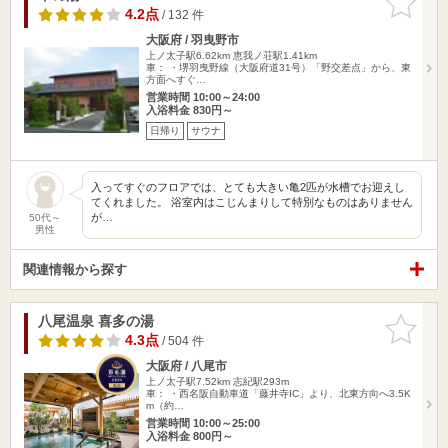
りに追加
4.2点
/ 132 件
大阪府 / 羽曳野市
上ノ太子駅6.62km
恵我ノ荘駅1.41km
車： ・堺羽曳野線（大阪府道31号）「野交差点」から、東
方面へすぐ…
営業時間 10:00～24:00
入浴料金 830円～
日帰り
サウナ
入ってすぐのフロアでは、とても大きい亀2匹が水槽でお迎えし
てくれました。 浴室内はこじんまりして特別なものはありません
が…
50代～
男性
関連情報から探す
八尾温泉 喜多の湯
お気に入
りに追加
4.3点
/ 504 件
大阪府 / 八尾市
上ノ太子駅7.52km
志紀駅293m
車： ・西名阪自動車道「藤井寺IC」より、北東方向へ3.5K
m（約…
営業時間 10:00～25:00
入浴料金 800円～