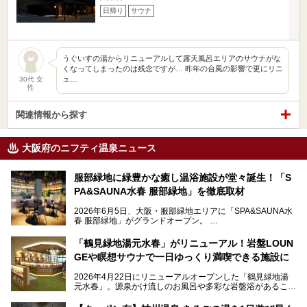
日帰り
サウナ
うぐいすの湯からリニューアルして露天風呂エリアのサウナがな
くなってしまったのは残念ですが… 昨年の台風の影響で更にリニ
ュ…
30代 女
性
関連情報から探す
大阪府のニフティ温泉ニュース
服部緑地に緑豊かな癒し温浴施設が堂々誕生！「S
PA&SAUNA水春 服部緑地」を徹底取材
2026年6月5日、大阪・服部緑地エリアに「SPA&SAUNA水
春 服部緑地」がグランドオープン。
当初の計画から約5年の時を経て誕生した本施設は、温泉・
「鶴見緑地湯元水春」がリニューアル！岩盤LOUN
サウナ・岩盤浴・フィットネス・ラウンジ・レストランなど
GEや瞑想サウナで一日ゆっくり満喫できる施設に
を融合した、これまでの“水春”のイメージをさらに進化させ
た大型ウェルネス施設です。
2026年4月22日にリニューアルオープンした「鶴見緑地湯
元水春」。源泉かけ流しのお風呂や多彩な岩盤浴があること
今回はオープン前の内覧会に参加し、館内のこだわりポイン
で人気の施設ですが、リニューアルを経てこれまで以上
トを徹底取材してきました。
に“一日中くつろげる場所”としてパワーアップしています。
サウナー注目の3種のサウナや160cmの深水風呂、没入感の