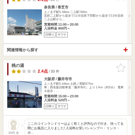
奈良県 / 香芝市
上ノ太子駅5.38km
二上駅798m
近鉄二上駅から徒歩で11分近鉄下田駅から徒歩で13分近鉄
二上山駅から…
営業時間 11:00～20:00
入浴料金 800円～
日帰り
サウナ
関連情報から探す
桃の湯
お気に入
りに追加
2.4点
/ 30 件
大阪府 / 藤井寺市
上ノ太子駅5.44km
土師ノ里駅675m
車：西名阪自動車道「藤井寺IC」より１Km（約5分） 電車
＆徒歩：…
営業時間 15:00～23:00
入浴料金 520円～
日帰り
サウナ
ここのコインランドリーはよく乾くと評判なので行き、待ってる
間にお風呂に入りました! 入浴料が安い!シャンプー・リンス・
ボ…
20代 女