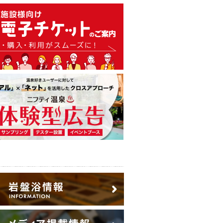
温泉・日帰り温泉・スーパー銭
広告出稿のご案内