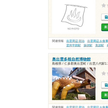
楽
関連情報
出雲周辺 宿泊
出雲周辺 お食
雲州平田駅
旅伏駅
美談駅
奥出雲多根自然博物館
島根県 / 仁多郡奥出雲町 /
出雲八代駅1.
楽
関連情報
出雲周辺 宿泊
出雲周辺 お食