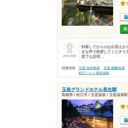
楽
到着してからのお出迎えか
きな声で挨拶してくださり
20代 女性
度でも説明…
関連情報
玉造 塩化物泉
玉造 硫酸塩泉
松江しんじ湖温泉駅
玉造グランドホテル長生閣
島根県 / 松江市 / 玉造温泉 /
玉造温泉駅1