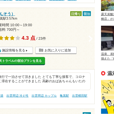
んそう）
日帰り
宿泊
露天炭酸
嵩駅3.57km
橋店」が
時間 10:00～19:00
浴料 700円～
4.3 点
>
/ 23件
施設情報を見る
お気に入りに追加
温泉、炭
揃えた「
天トラベルの宿泊プランを見る
温
旅行で一泊させて頂きました とても丁寧な接客で、コロナ
く滞在することができました 高齢のおばあちゃんもいたの
の湯
出雲周辺 冷え性
出雲周辺 カップル
亀嵩駅
出雲横田駅