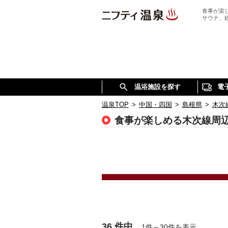
食事が楽
サウナ、
温浴施設を探す
電
温泉TOP
>
中国・四国
>
島根県
>
木次
食事が楽しめる木次線周
36 件中
1件～30件を表示