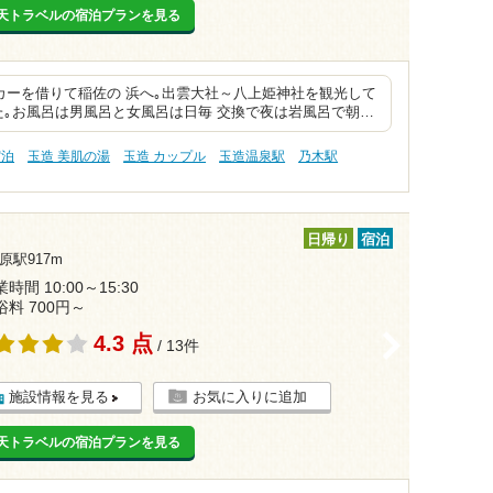
天トラベルの宿泊プランを見る
カーを借りて稲佐の 浜へ｡出雲大社～八上姫神社を観光して
た｡お風呂は男風呂と女風呂は日毎 交換で夜は岩風呂で朝…
宿泊
玉造 美肌の湯
玉造 カップル
玉造温泉駅
乃木駅
日帰り
宿泊
原駅917m
時間 10:00～15:30
浴料 700円～
4.3 点
>
/ 13件
施設情報を見る
お気に入りに追加
天トラベルの宿泊プランを見る