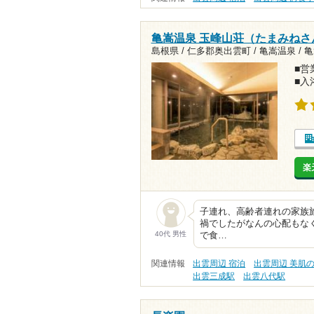
亀嵩温泉 玉峰山荘（たまみねさ
島根県 / 仁多郡奥出雲町 / 亀嵩温泉 /
亀
■営業
■入
楽
子連れ、高齢者連れの家族
禍でしたがなんの心配もな
40代 男性
で食…
関連情報
出雲周辺 宿泊
出雲周辺 美肌
出雲三成駅
出雲八代駅