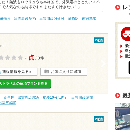
した！熱波もロウリュウも本格的で、外気浴のととのいスペ
レ
で人気なのも納得です♨️ またすぐ行きたい！」
硫酸塩泉
出雲周辺 宿泊
出雲周辺 冷え性
荘原駅
南宍道駅
宿泊
楽
6m
料
最
- 点
/ 0件
>
施設情報を見る
お気に入りに追加
天トラベルの宿泊プランを見る
最
事・食事処
出雲周辺 駅近（徒歩10分以内）
出雲周辺 旅館
出雲三成駅
宿泊