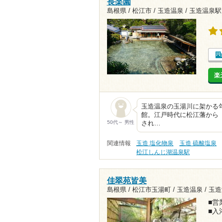
長楽園
島根県 / 松江市 / 玉造温泉 /
玉造温泉駅1
楽
玉造温泉の玉湯川に架かる勾
館。江戸時代に松江藩から
50代～ 男性
され…
関連情報
玉造 塩化物泉
玉造 硫酸塩泉
松江しんじ湖温泉駅
佳翠苑皆美
島根県 / 松江市玉湯町 / 玉造温泉 /
玉造
■営業
■入