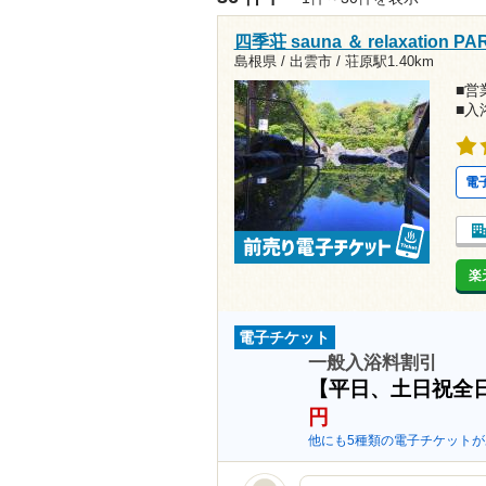
四季荘 sauna ＆ relaxation PAR
島根県 / 出雲市 /
荘原駅1.40km
■営業
■入
電
楽
電子チケット
一般入浴料割引
【平日、土日祝全日
円
他にも5種類の電子チケットが