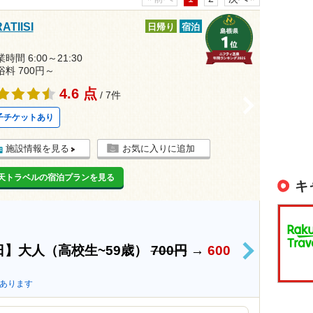
ATIISI
日帰り
宿泊
時間 6:00～21:30
浴料 700円～
4.6 点
/ 7件
>
子チケットあり
施設情報を見る
お気に入りに追加
天トラベルの宿泊プランを見る
キ
】大人（高校生~59歳）
700円
→
600
>
あります