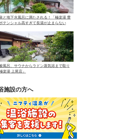
泉と地下水風呂に満たされる！「極楽湯 豊
ポテンシャル高すぎて長湯が止まらない
酸風呂、サウナからラドン蒸気浴まで取り
極楽湯 上尾店」
浴施設の方へ
ニフティ温泉を使って手軽に集