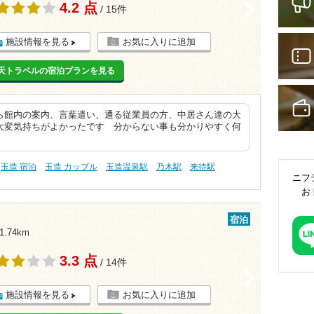
4.2 点
>
/ 15件
施設情報を見る
お気に入りに追加
天トラベルの宿泊プランを見る
ら館内の案内、言葉遣い、通る従業員の方、中居さん達の大
大変気持ちがよかったです 分からない事も分かりやすく何
玉造 宿泊
玉造 カップル
玉造温泉駅
乃木駅
来待駅
ニフ
お
宿泊
.74km
3.3 点
/ 14件
>
施設情報を見る
お気に入りに追加