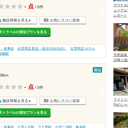
- 点
サウナ＆
/ 0件
ューアル
>
レポート
施設情報を見る
お気に入りに追加
天トラベルの宿泊プランを見る
事・食事処
出雲周辺 駅近（徒歩10分以内）
出雲周辺 ホテル
布崎駅
天然温泉
日帰り温
宿泊
39km
- 点
/ 0件
>
ファミリ
施設情報を見る
お気に入りに追加
Faのシ
天トラベルの宿泊プランを見る
事・食事処
出雲八代駅
下久野駅
出雲三成駅
亀嵩駅