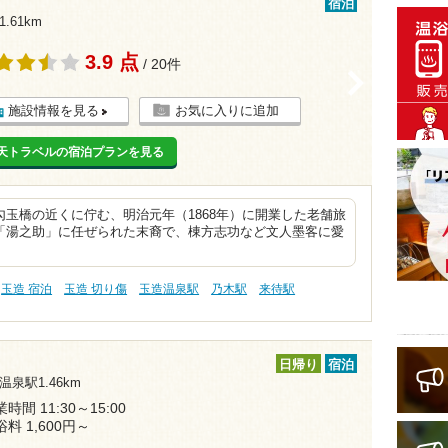
宿泊
.61km
3.9 点
/ 20件
>
施設情報を見る
お気に入りに追加
天トラベルの宿泊プランを見る
玉橋の近くに佇む、明治元年（1868年）に開業した老舗旅
「湯之助」に任ぜられた末裔で、棟方志功など文人墨客に愛
玉造 宿泊
玉造 切り傷
玉造温泉駅
乃木駅
来待駅
日帰り
宿泊
温泉駅1.46km
時間 11:30～15:00
浴料 1,600円～