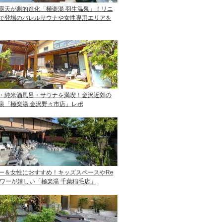
露天が劇的進化「極楽湯 羽生温泉」！リニ
で登場のバレルサウナや女性専用エリアを
・純米酒風呂・サウナを満喫！金沢近郊の
泉「極楽湯 金沢野々市店」レポ
ー＆女性におすすめ！キッズスペースやRe
ャワーが嬉しい「極楽湯 千葉稲毛店」