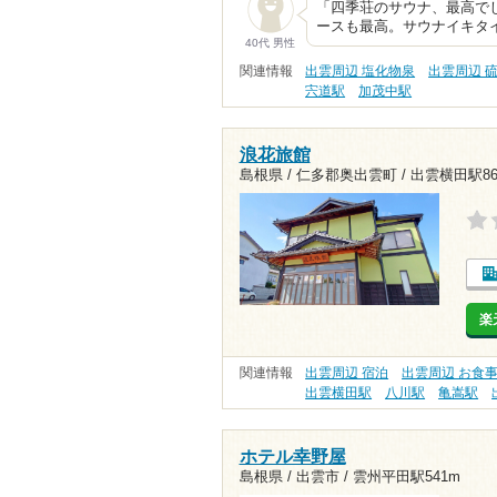
「四季荘のサウナ、最高で
ースも最高。サウナイキタイ
40代 男性
関連情報
出雲周辺 塩化物泉
出雲周辺 
宍道駅
加茂中駅
浪花旅館
島根県 / 仁多郡奥出雲町 /
出雲横田駅8
楽
関連情報
出雲周辺 宿泊
出雲周辺 お食
出雲横田駅
八川駅
亀嵩駅
ホテル幸野屋
島根県 / 出雲市 /
雲州平田駅541m