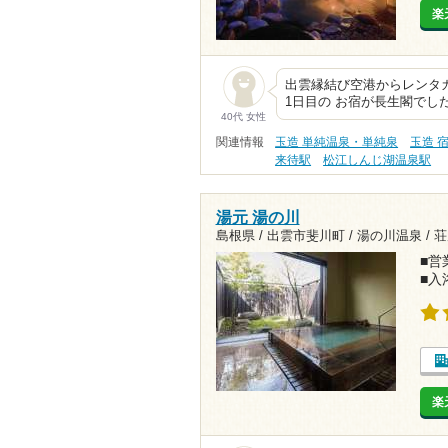
楽
出雲縁結び空港からレンタ
1日目の お宿が長生閣でし
40代 女性
関連情報
玉造 単純温泉・単純泉
玉造 
来待駅
松江しんじ湖温泉駅
湯元 湯の川
島根県 / 出雲市斐川町 / 湯の川温泉 /
荘
■営業
■入
楽