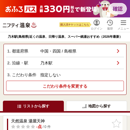
購入済チケットはこちら
ログイン
履歴
メニュー
乃木駅(島根県)近くの温泉、日帰り温泉、スーパー銭湯おすすめ（2026年最新）
1. 都道府県
中国・四国 / 島根県
2. 沿線・駅
乃木駅
3. こだわり条件
指定しない
こだわり条件を変更する
リストから探す
地図から探す
天然温泉 湯屋天神
お気に入
りに追加
-点
/ 0 件