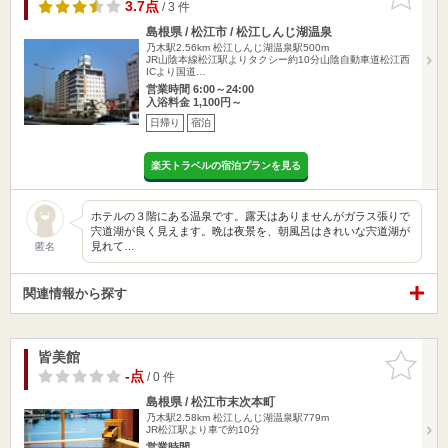
りに追加
3.7点
/ 3 件
島根県 / 松江市 / 松江しんじ湖温泉
乃木駅2.56km
松江しんじ湖温泉駅500m
JR山陰本線松江駅よりタクシー約10分山陰自動車道松江西
ICより国道…
営業時間 6:00～24:00
入浴料金 1,100円～
日帰り
宿泊
楽天トラベルの宿泊プランを見る
ホテルの３階にある温泉です。露天はありませんがガラス張りで
宍道湖が良く見えます。晩は夜景を、朝風呂はきれいな宍道湖が
見れて…
匿名
関連情報から探す
皆美館
お気に入
りに追加
-点
/ 0 件
島根県 / 松江市末次本町
乃木駅2.58km
松江しんじ湖温泉駅779m
JR松江駅より車で約10分
営業時間