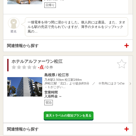
日帰り
一畑電車を待つ間に浸かりました。個人的には適温。 また、タオ
ルも駅の売店で売られていますが、薄手のタオルをジップ○ック
風の…
匿名
関連情報から探す
ホテルアルファーワン松江
お気に入
りに追加
-点
/ 0 件
島根県 / 松江市
乃木駅2.50km
松江駅288m
JR松江駅「北口」より徒歩約5分 ／ ※市内には２つのα
－１がござい…
営業時間
入浴料金 ～
宿泊
楽天トラベルの宿泊プランを見る
関連情報から探す