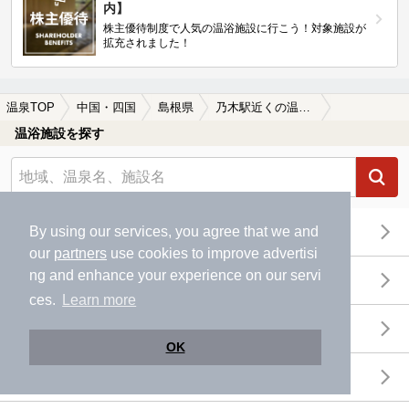
内】
株主優待制度で人気の温浴施設に行こう！対象施設が
拡充されました！
温泉TOP
中国・四国
島根県
乃木駅近くの温泉、日帰り温泉、スーパー銭湯おすすめ
温浴施設を探す
エリアから探す
By using our services, you agree that we and
our
partners
use cookies to improve advertisi
ng and enhance your experience on our servi
地図から探す
ces.
Learn more
特徴から探す
OK
温泉地から探す