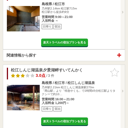
島根県 / 松江市
乃木駅2.14km
松江駅715m
松江駅から徒歩約9分
営業時間 9:00～21:00
入浴料金 ～
日帰り
宿泊
楽天トラベルの宿泊プランを見る
関連情報から探す
松江しんじ湖温泉夕景湖畔すいてんかく
お気に入
りに追加
3.0点
/ 3 件
島根県 / 松江市 / 松江しんじ湖温泉
乃木駅2.21km
松江しんじ湖温泉駅270m
「岡山駅」より「特急やくも」で2時間45分松江駅よりタ
クシーで約10…
営業時間 16:00～21:00
入浴料金 1,200円～
日帰り
宿泊
楽天トラベルの宿泊プランを見る