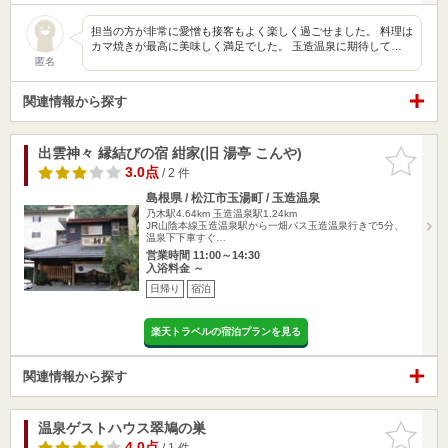
担当の方が非常に愛憎も接客もよく楽しく過ごせました。 料理は
カマ焼きが最高に美味しく満足でした。 玉造温泉に期待して…
匿名
関連情報から探す
出雲神々 縁結びの宿 紺家(旧 湯亭 こんや)
お気に入
りに追加
3.0点
/ 2 件
島根県 / 松江市玉湯町 / 玉造温泉
乃木駅4.64km
玉造温泉駅1.24km
JR山陰本線玉造温泉駅から一畑バス玉造温泉行きで5分、
温泉下下車すぐ…
営業時間 11:00～14:30
入浴料金 ～
日帰り
宿泊
楽天トラベルの宿泊プランを見る
関連情報から探す
温泉ゲストハウス翠鳩の巣
お気に入
りに追加
4.0点
/ 1 件