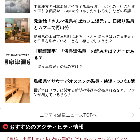
中国地方の日本海側に位置する島根県。いざなみ・いざなぎ
の国引き伝説や、八岐大蛇（やまたのおろち）などの逸話が
残る神話の里というイメージが強く、出雲大社には毎年多く
の参拝客が訪れます。「出雲縁結び空港」への直行便なら、
元旅館「さんべ温泉そばカフェ湯元」。日帰り温泉
首都圏からでも実は2時間圏内で到着できるアクセスも魅力
とカフェで再出発
です。
そんな島根県には、玉造温泉（松江市）や温泉津温泉（大田
島根県の太田市三瓶町にある「さんべ温泉そばカフェ湯元」
市）など、古くから知られる温泉郷が多くあります。ゆった
が注目を集めていることをご存じでしょうか？
り流れる時間のなかで、心の底からのんびりできるスーパー
銭湯＆日帰り温泉の数々をピックアップしてご紹介します。
「さんべ温泉そばカフェ湯元」は日帰り温泉と、名物のそば
【難読漢字】「温泉津温泉」の読み方は？どこにあ
を提供するカフェという新しい営業スタイルで、観光客に限
る？
らず地元民にも親しまれています。
「温泉津温泉」の読み方は？
宿泊をせずとも、気軽に源泉のお湯をつかった温泉と、美味
しいそばが楽しめるなんて、とても素敵ですよね。
読めそうで読めない、難読温泉地名漢字。あなたは読めます
しかし、元は温泉旅館だったこちらの施設、さまざまな背景
か？
を経て現在のスタイルに辿り着いているのです。
島根県でサウナがオススメの温泉・銭湯・スパ10選
最近ではサウナに関する雑誌や漫画も発売されるなど、ファ
ンが増えているサウナ。
しかしサウナは一口にサウナと言っても、ドライサウナ、ス
ニフティ温泉ニュースTOPへ
チームサウナ、塩サウナなどが存在し、施設によって様々な
こだわりを持つ施設も増えています。
おすすめのアクティビティ情報
今回はそんな今話題のサウナが楽しめる、島根県内にあるオ
【島根・出雲】魚の多い海を手軽に楽しめるファンダイビング