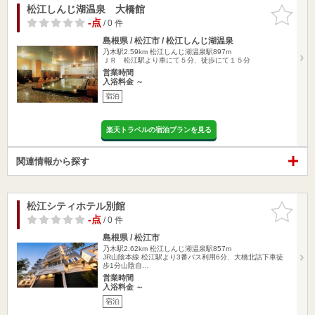
松江しんじ湖温泉 大橋館
お気に入
りに追加
-点
/ 0 件
島根県 / 松江市 / 松江しんじ湖温泉
乃木駅2.59km
松江しんじ湖温泉駅897m
ＪＲ 松江駅より車にて５分、徒歩にて１５分
営業時間
入浴料金 ～
宿泊
楽天トラベルの宿泊プランを見る
関連情報から探す
松江シティホテル別館
お気に入
りに追加
-点
/ 0 件
島根県 / 松江市
乃木駅2.62km
松江しんじ湖温泉駅857m
JR山陰本線 松江駅より3番バス利用6分、大橋北詰下車徒
歩1分山陰自…
営業時間
入浴料金 ～
宿泊