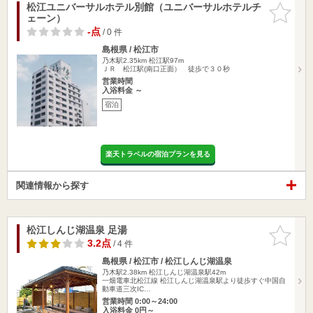
松江ユニバーサルホテル別館（ユニバーサルホテルチ
お気に入
ェーン）
りに追加
-点
/ 0 件
島根県 / 松江市
乃木駅2.35km
松江駅97m
ＪＲ 松江駅(南口正面） 徒歩で３０秒
営業時間
入浴料金 ～
宿泊
楽天トラベルの宿泊プランを見る
関連情報から探す
松江しんじ湖温泉 足湯
お気に入
りに追加
3.2点
/ 4 件
島根県 / 松江市 / 松江しんじ湖温泉
乃木駅2.38km
松江しんじ湖温泉駅42m
一畑電車北松江線 松江しんじ湖温泉駅より徒歩すぐ中国自
動車道三次IC…
営業時間 0:00～24:00
入浴料金 0円～