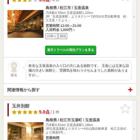
島根県 / 松江市 / 玉造温泉
乃木駅4.50km
玉造温泉駅1.22km
JR「玉造温泉駅」よりタクシーで約5分出雲自動車道 松
江玉造ＩＣより…
営業時間 12:00～21:00
入浴料金 1,600円～
日帰り
宿泊
楽天トラベルの宿泊プランを見る
有名な玉造温泉の入り口の方にある旅館です。 玉造には立派な設
備の大きい旅館と、雰囲気を味わう小ぢんまりした旅館がありま
すが…
匿名
関連情報から探す
玉井別館
お気に入
りに追加
5.0点
/ 1 件
島根県 / 松江市玉湯町 / 玉造温泉
乃木駅4.61km
玉造温泉駅1.18km
JR玉造温泉駅よりタクシー6分山陰自動車道 松江玉造IC
より国道9号…
営業時間