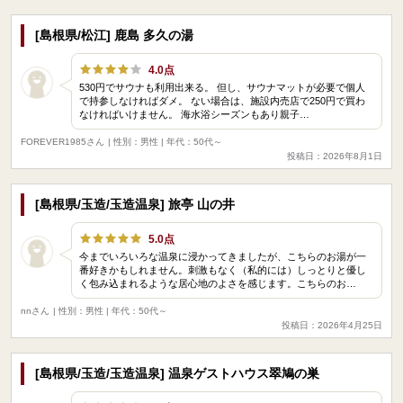
[島根県/松江] 鹿島 多久の湯
4.0点
530円でサウナも利用出来る。 但し、サウナマットが必要で個人
で持参しなければダメ。 ない場合は、施設内売店で250円で買わ
なければいけません。 海水浴シーズンもあり親子…
FOREVER1985さん
| 性別：男性 | 年代：50代～
投稿日：2026年8月1日
[島根県/玉造/玉造温泉] 旅亭 山の井
5.0点
今までいろいろな温泉に浸かってきましたが、こちらのお湯が一
番好きかもしれません。刺激もなく（私的には）しっとりと優し
く包み込まれるような居心地のよさを感じます。こちらのお…
nnさん
| 性別：男性 | 年代：50代～
投稿日：2026年4月25日
[島根県/玉造/玉造温泉] 温泉ゲストハウス翠鳩の巣