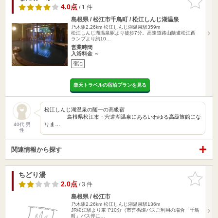
りに追加
4.0点
/ 1 件
島根県 / 松江市千鳥町 / 松江しんじ湖温泉
乃木駅2.26km
松江しんじ湖温泉駅359m
松江しんじ湖温泉駅より徒歩7分。高速道路山陰道松江西
ランプより約10…
営業時間
入浴料金 ～
宿泊
楽天トラベルの宿泊プランを見る
松江しんじ湖温泉の随一の高級宿
島根県松江市・宍道湖温泉にあるいわゆる高級旅館にな
りま…
40代 男
性
関連情報から探す
ちどり湯
お気に入
りに追加
2.0点
/ 3 件
島根県 / 松江市
乃木駅2.26km
松江しんじ湖温泉駅136m
JR松江駅より車で10分（市営循環バスご利用の場合「千鳥
町」バス停に…