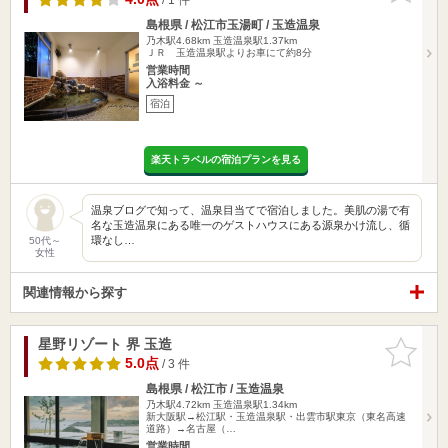
島根県 / 松江市玉湯町 / 玉造温泉
乃木駅4.68km
玉造温泉駅1.37km
ＪＲ 玉造温泉駅よりお車にて約8分
営業時間
入浴料金 ～
宿泊
楽天トラベルの宿泊プランを見る
温泉ブログで知って、温泉目当てで宿泊しました。美肌の湯で有
名な玉造温泉にある唯一のゲストハウスにある源泉かけ流し、循
環なし…
50代～
女性
関連情報から探す
星野リゾート 界 玉造
お気に入
りに追加
5.0点
/ 3 件
島根県 / 松江市 / 玉造温泉
乃木駅4.72km
玉造温泉駅1.34km
新大阪駅→松江駅・玉造温泉駅・出雲市駅東京（東名高速
道路）→名古屋（…
営業時間