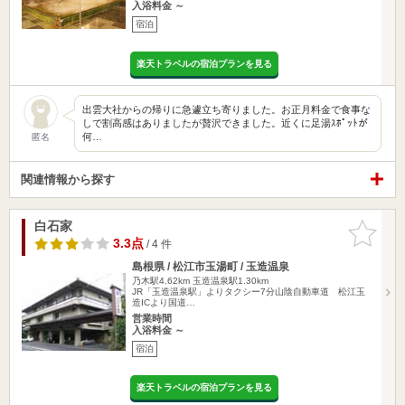
入浴料金 ～
宿泊
楽天トラベルの宿泊プランを見る
出雲大社からの帰りに急遽立ち寄りました。お正月料金で食事な
しで割高感はありましたが贅沢できました。近くに足湯ｽﾎﾟｯﾄが
何…
匿名
関連情報から探す
白石家
お気に入
りに追加
3.3点
/ 4 件
島根県 / 松江市玉湯町 / 玉造温泉
乃木駅4.62km
玉造温泉駅1.30km
JR「玉造温泉駅」よりタクシー7分山陰自動車道 松江玉
造ICより国道…
営業時間
入浴料金 ～
宿泊
楽天トラベルの宿泊プランを見る