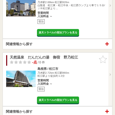
乃木駅2.68km
松江駅826m
山陰道 松江東・松江中央・松江西ランプより車で１５分/
ＪＲ松江駅より…
営業時間
入浴料金 ～
宿泊
楽天トラベルの宿泊プランを見る
関連情報から探す
天然温泉 だんだんの湯 御宿 野乃松江
お気に入
りに追加
-点
/ 0 件
島根県 / 松江市
乃木駅2.72km
松江駅860m
松江駅より徒歩約１2分
営業時間
入浴料金 ～
宿泊
楽天トラベルの宿泊プランを見る
関連情報から探す