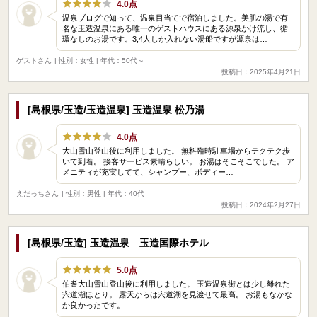
4.0点
温泉ブログで知って、温泉目当てで宿泊しました。美肌の湯で有
名な玉造温泉にある唯一のゲストハウスにある源泉かけ流し、循
環なしのお湯です。3,4人しか入れない湯船ですが源泉は…
ゲストさん
| 性別：女性 | 年代：50代～
投稿日：2025年4月21日
[島根県/玉造/玉造温泉] 玉造温泉 松乃湯
4.0点
大山雪山登山後に利用しました。 無料臨時駐車場からテクテク歩
いて到着。 接客サービス素晴らしい。 お湯はそこそこでした。 ア
メニティが充実してて、シャンプー、ボディー…
えだっちさん
| 性別：男性 | 年代：40代
投稿日：2024年2月27日
[島根県/玉造] 玉造温泉 玉造国際ホテル
5.0点
伯耆大山雪山登山後に利用しました。 玉造温泉街とは少し離れた
宍道湖ほとり。 露天からは宍道湖を見渡せて最高。 お湯もなかな
か良かったです。