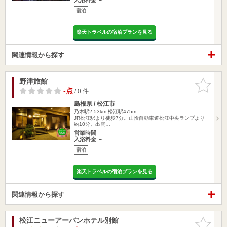
宿泊
楽天トラベルの宿泊プランを見る
関連情報から探す
野津旅館
お気に入
りに追加
-点
/ 0 件
島根県 / 松江市
乃木駅2.53km
松江駅475m
JR松江駅より徒歩7分。山陰自動車道松江中央ランプより
約10分。出雲…
営業時間
入浴料金 ～
宿泊
楽天トラベルの宿泊プランを見る
関連情報から探す
松江ニューアーバンホテル別館
お気に入