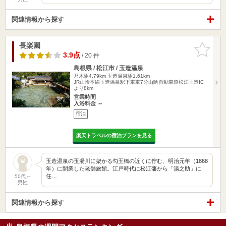
関連情報から探す
長楽園
お気に入
りに追加
3.9点
/ 20 件
島根県 / 松江市 / 玉造温泉
乃木駅4.79km
玉造温泉駅1.61km
JR山陰本線玉造温泉駅下車車7分山陰自動車道松江玉造IC
より8km
営業時間
入浴料金 ～
宿泊
楽天トラベルの宿泊プランを見る
玉造温泉の玉湯川に架かる勾玉橋の近くに佇む、明治元年（1868
年）に開業した老舗旅館。江戸時代に松江藩から「湯之助」に
任…
50代～
男性
関連情報から探す