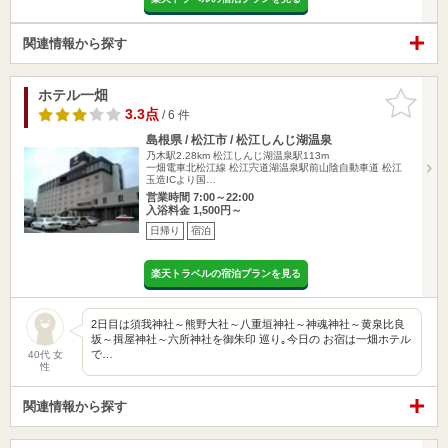
関連情報から探す
ホテル一畑
お気に入
りに追加
3.3点
/ 6 件
島根県 / 松江市 / 松江しんじ湖温泉
乃木駅2.28km
松江しんじ湖温泉駅113m
一畑電車北松江線 松江宍道湖温泉駅前山陰自動車道 松江
玉造ICより国…
営業時間 7:00～22:00
入浴料金 1,500円～
日帰り
宿泊
楽天トラベルの宿泊プランを見る
2日目は須我神社～熊野大社～八重垣神社～神魂神社～黄泉比良
坂～揖屋神社～六所神社を御朱印 巡り｡今日の お宿は一畑ホテル
で…
40代 女
性
関連情報から探す