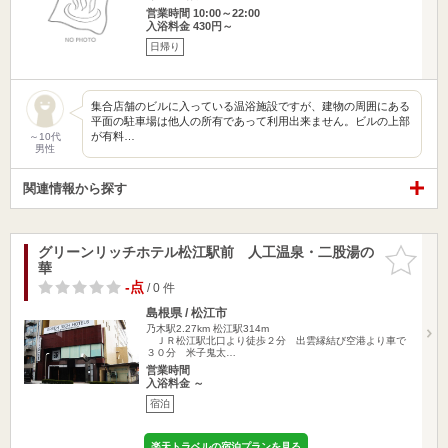
営業時間 10:00～22:00
入浴料金 430円～
日帰り
集合店舗のビルに入っている温浴施設ですが、建物の周囲にある
平面の駐車場は他人の所有であって利用出来ません。ビルの上部
が有料…
～10代
男性
関連情報から探す
グリーンリッチホテル松江駅前 人工温泉・二股湯の
お気に入
華
りに追加
-点
/ 0 件
島根県 / 松江市
乃木駅2.27km
松江駅314m
ＪＲ松江駅北口より徒歩２分 出雲縁結び空港より車で
３０分 米子鬼太…
営業時間
入浴料金 ～
宿泊
楽天トラベルの宿泊プランを見る