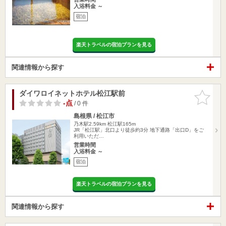
入浴料金 ～
宿泊
楽天トラベルの宿泊プランを見る
関連情報から探す
ダイワロイネットホテル松江駅前
お気に入
りに追加
-点
/ 0 件
島根県 / 松江市
乃木駅2.59km
松江駅165m
JR「松江駅」北口より徒歩約3分 地下通路「出口D」をご
利用いただ…
営業時間
入浴料金 ～
宿泊
楽天トラベルの宿泊プランを見る
関連情報から探す