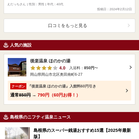
えだっちさん
| 性別：男性 | 年代：40代
投稿日：2024年2月12日
口コミをもっと見る
人気の施設
後楽温泉 ほのかの湯
4.0
入浴料：
850円
〜
岡山県岡山市北区奥田南町6-27
『後楽温泉 ほのかの湯』入館料60円引き
クーポン
通常
850円
→
790円（60円お得！）
島根県のニフティ温泉ニュース
島根県のスーパー銭湯おすすめ15選【2025年最新
版】