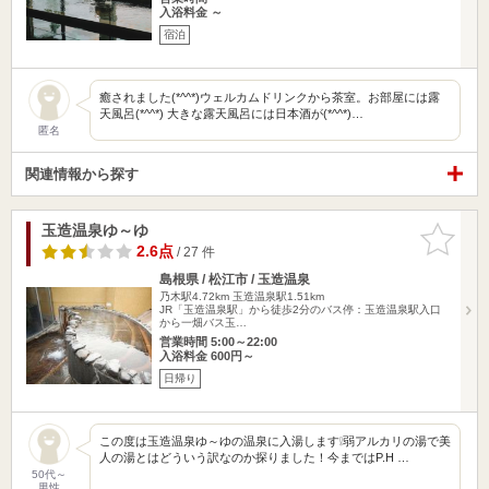
入浴料金 ～
宿泊
癒されました(*^^*)ウェルカムドリンクから茶室。お部屋には露
天風呂(*^^*) 大きな露天風呂には日本酒が(*^^*)…
匿名
関連情報から探す
玉造温泉ゆ～ゆ
お気に入
りに追加
2.6点
/ 27 件
島根県 / 松江市 / 玉造温泉
乃木駅4.72km
玉造温泉駅1.51km
JR「玉造温泉駅」から徒歩2分のバス停：玉造温泉駅入口
から一畑バス玉…
営業時間 5:00～22:00
入浴料金 600円～
日帰り
この度は玉造温泉ゆ～ゆの温泉に入湯します❕弱アルカリの湯で美
人の湯とはどういう訳なのか探りました！今まではP.H …
50代～
男性