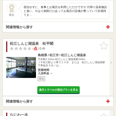
宿泊せずに、食事とお風呂を利用しただけですが 日帰り温泉施設
と違い、やはり旅館だけあってお風呂の設備が整っていて好感持
てま…
匿名
関連情報から探す
松江しんじ湖温泉 松平閣
お気に入
りに追加
-点
/ 0 件
島根県 / 松江市 / 松江しんじ湖温泉
乃木駅2.22km
松江しんじ湖温泉駅248m
ＪＲ松江駅より車で１０分 または 松江しんじ湖温泉駅
下車徒歩３分／山…
営業時間
入浴料金 ～
宿泊
楽天トラベルの宿泊プランを見る
関連情報から探す
なにわ一水
お気に入