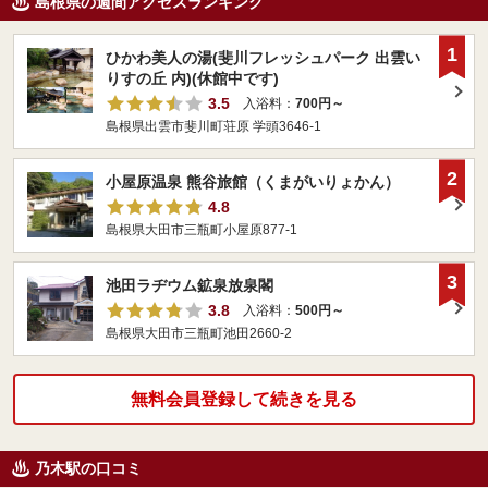
島根県の週間アクセスランキング
1
ひかわ美人の湯(斐川フレッシュパーク 出雲い
りすの丘 内)(休館中です)
3.5
入浴料：
700円～
島根県出雲市斐川町荘原 学頭3646-1
2
小屋原温泉 熊谷旅館（くまがいりょかん）
4.8
島根県大田市三瓶町小屋原877-1
3
池田ラヂウム鉱泉放泉閣
3.8
入浴料：
500円～
島根県大田市三瓶町池田2660-2
無料会員登録して続きを見る
乃木駅の口コミ