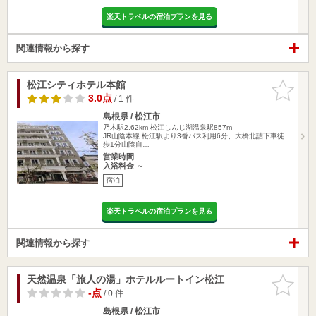
楽天トラベルの宿泊プランを見る
関連情報から探す
松江シティホテル本館
お気に入
りに追加
3.0点
/ 1 件
島根県 / 松江市
乃木駅2.62km
松江しんじ湖温泉駅857m
JR山陰本線 松江駅より3番バス利用6分、大橋北詰下車徒
歩1分山陰自…
営業時間
入浴料金 ～
宿泊
楽天トラベルの宿泊プランを見る
関連情報から探す
天然温泉「旅人の湯」ホテルルートイン松江
お気に入
りに追加
-点
/ 0 件
島根県 / 松江市