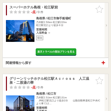
スーパーホテル島根・松江駅前
お気に入
りに追加
-点
/ 0 件
島根県 / 松江市御手船場町
乃木駅2.50km
松江駅220m
松江駅北口より徒歩６分
営業時間
入浴料金 ～
宿泊
楽天トラベルの宿泊プランを見る
関連情報から探す
グリーンリッチホテル松江駅Ａｃｒｏｓｓ 人工温
お気に入
泉・二股湯の華
りに追加
-点
/ 0 件
島根県 / 松江市
乃木駅2.51km
松江駅131m
JR松江駅北口より徒歩2分 山陰自動車道松江中央IC
より車で12…
営業時間
入浴料金 ～