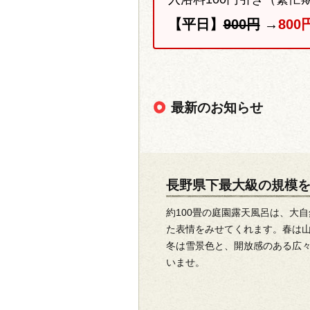
【平日】
900円
→
800
最新のお知らせ
長野県下最大級の規模
約100畳の庭園露天風呂は、大
た表情をみせてくれます。春は
冬は雪景色と、開放感のある広
いませ。