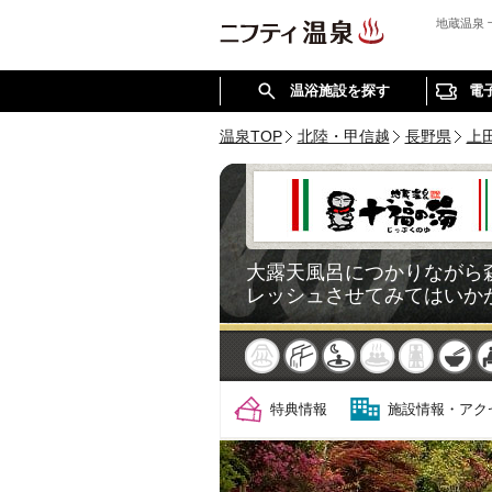
地蔵温泉
温浴施設を探す
電
温泉TOP
北陸・甲信越
長野県
上
大露天風呂につかりながら
レッシュさせてみてはいか
天然
かけ流し
露天風呂
貸切風呂
岩盤浴
食
特典情報
施設情報・アク