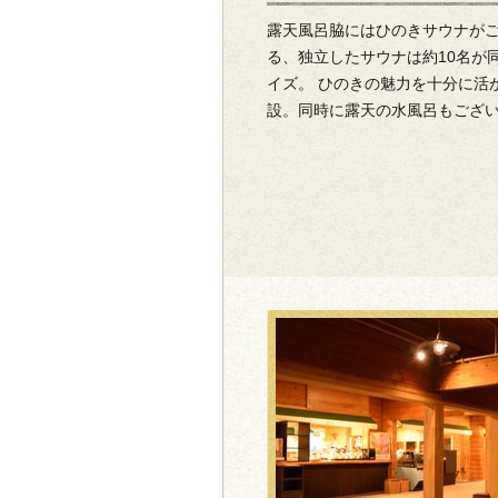
露天風呂脇にはひのきサウナがご
る、独立したサウナは約10名が
イズ。 ひのきの魅力を十分に活
設。同時に露天の水風呂もござ