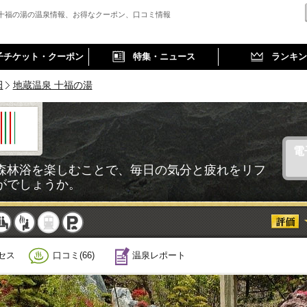
 十福の湯の温泉情報、お得なクーポン、口コミ情報
子チケット・クーポン
特集・ニュース
ランキン
田
地蔵温泉 十福の湯
電
森林浴を楽しむことで、毎日の気分と疲れをリフ
がでしょうか。
事
休憩
サウナ
駅近
駐車
セス
口コミ(66)
温泉レポート