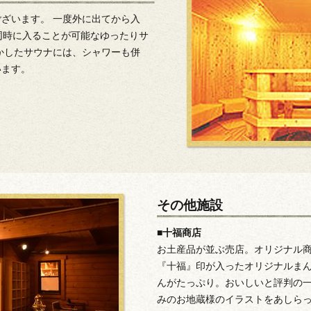
ざいます。 一度外に出てから入
同時に入ることが可能なゆったりサ
かしたサウナには、シャワーも併
います。
その他施設
■十福商店
お土産品が並ぶ売店。オリジナル
『十福』印が入ったオリジナルまん
んがたっぷり。おいしいと評判の
みのお地蔵様のイラストをあしら