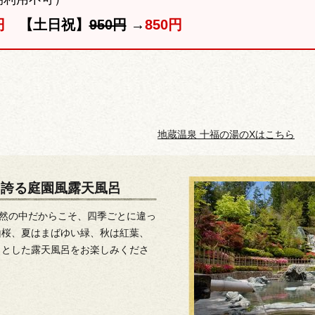
円
【土日祝】
950円
→
850円
地蔵温泉 十福の湯のXはこちら
を誇る庭園風露天風呂
自然の中だからこそ、四季ごとに違っ
山桜、夏はまばゆい緑、秋は紅葉、
々とした露天風呂をお楽しみくださ