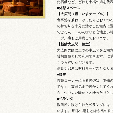
た石鹸など、どれも十福の湯を代
■休憩スペース
【大広間（畳・いすテーブル）】
食事処を兼ね、ゆったりとおくつ
の持ち味を十分に活かした館内に畳
でごろん……のんびりと心地よい時
ーブル席もご用意しております。
【新館大広間・個室】
大広間の他に二つの中広間をご用
貸切部屋として利用できます。 ご
くつろぎいただけます。
※貸切部屋は有料サービスとなり
■暖炉
喫茶コーナーにある暖炉は、本物
でなく、雰囲気まで暖かくしてく
ら、心地よい暖かさとゆったりと
■ベランダ
数箇所に設けられたベランダには
います。 明るい陽射と緑や風の香