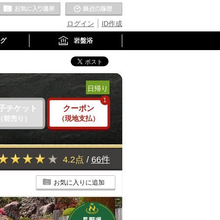
お気に入りの温泉
最近の履歴
ログイン
ID作成
グ
岩盤浴
日帰り
1
子チケット
クーポン
（前売り）
（現地支払）
4.2点
/
66件
お気に入りに追加