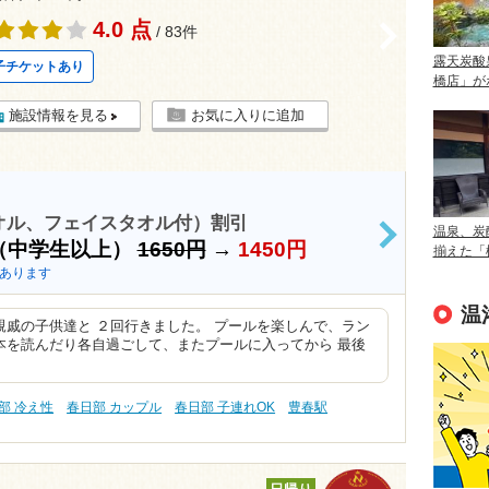
4.0 点
>
/ 83件
露天炭酸
子チケットあり
橋店」が
施設情報を見る
お気に入りに追加
オル、フェイスタオル付）割引
温泉、炭
>
（中学生以上）
1650円
→
1450円
揃えた「
あります
温
戚の子供達と ２回行きました。 プールを楽しんで、ラン
本を読んだり各自過ごして、またプールに入ってから 最後
部 冷え性
春日部 カップル
春日部 子連れOK
豊春駅