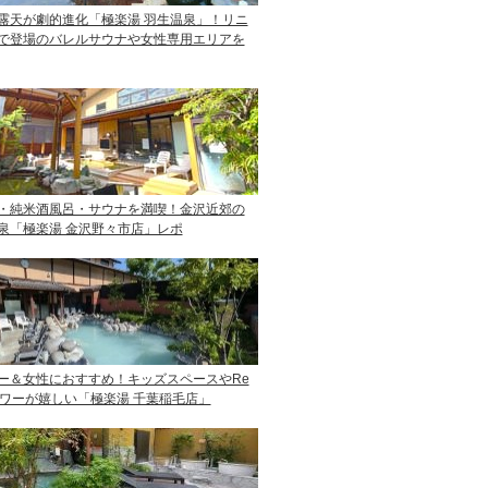
露天が劇的進化「極楽湯 羽生温泉」！リニ
で登場のバレルサウナや女性専用エリアを
・純米酒風呂・サウナを満喫！金沢近郊の
泉「極楽湯 金沢野々市店」レポ
ー＆女性におすすめ！キッズスペースやRe
ャワーが嬉しい「極楽湯 千葉稲毛店」