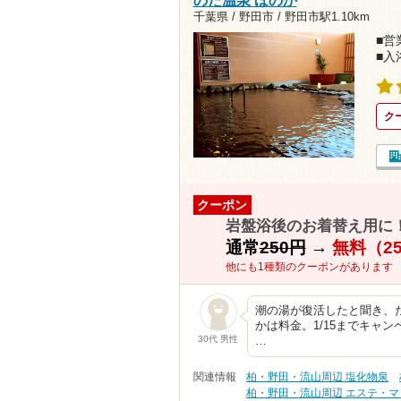
のだ温泉 ほのか
千葉県 / 野田市 /
野田市駅1.10km
■営業
■入
ク
クーポン
岩盤浴後のお着替え用に
通常
250円
→
無料（2
他にも1種類のクーポンがあります
潮の湯が復活したと聞き、
かは料金。1/15までキャ
30代 男性
…
関連情報
柏・野田・流山周辺 塩化物泉
柏・野田・流山周辺 エステ・マ