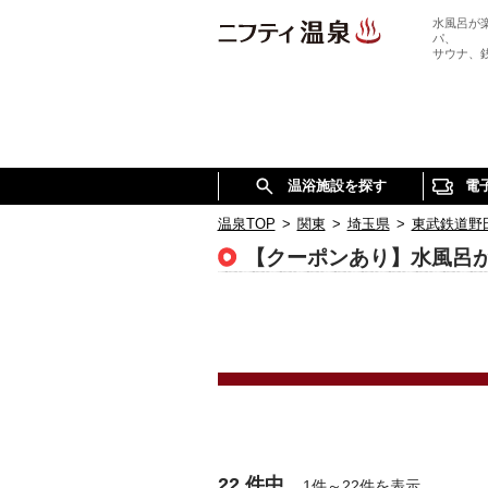
水風呂が
パ、
サウナ、
温浴施設を探す
電
温泉TOP
>
関東
>
埼玉県
>
東武鉄道野
【クーポンあり】水風呂
22 件中
1件～22件を表示