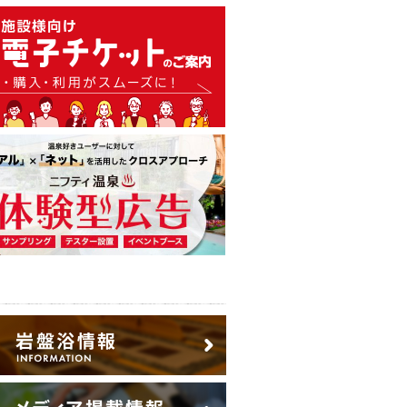
温泉・日帰り温泉・スーパー銭
広告出稿のご案内