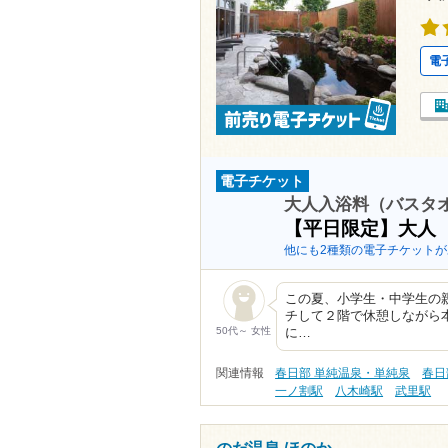
電
電子チケット
大人入浴料（バスタ
【平日限定】大人
他にも2種類の電子チケットが
この夏、小学生・中学生の親
チして２階で休憩しながら
50代～ 女性
に…
関連情報
春日部 単純温泉・単純泉
春日
一ノ割駅
八木崎駅
武里駅