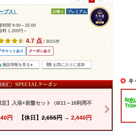
ハーブス）
日帰り
プレミアム
時間 9:00～25:00
浴料 1,205円～
4.7 点
>
/ 3015件
子チケットあり
クーポンあり
施設情報を見る
お気に入りに追加
キ
】入浴+岩盤セット（8/11～16利用不
>
740円
【休日】
2,655円
→
2,440円