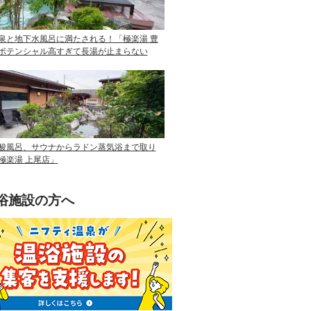
泉と地下水風呂に満たされる！「極楽湯 豊
ポテンシャル高すぎて長湯が止まらない
酸風呂、サウナからラドン蒸気浴まで取り
極楽湯 上尾店」
浴施設の方へ
ニフティ温泉を使って手軽に集