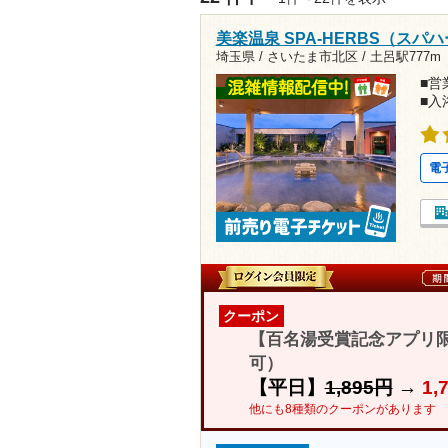
美楽温泉 SPA-HERBS（スパ
埼玉県 / さいたま市北区 /
土呂駅777m
■営業
■入
電
クーポン
【百名湯受賞記念アプリ限定
可）
【平日】
1,895円
→
1,
他にも8種類のクーポンがあります