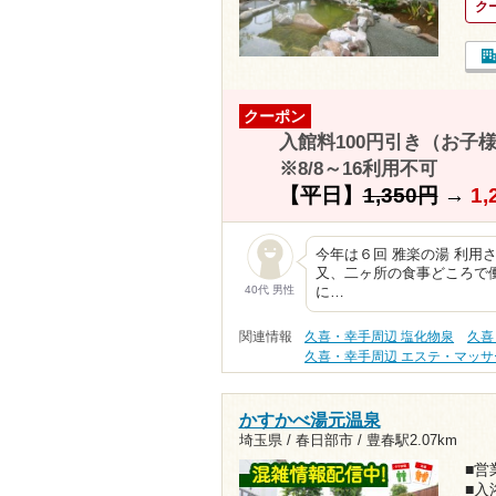
ク
クーポン
入館料100円引き（お子
※8/8～16利用不可
【平日】
1,350円
→
1,
今年は６回 雅楽の湯 利用
又、二ヶ所の食事どころで
40代 男性
に…
関連情報
久喜・幸手周辺 塩化物泉
久喜
久喜・幸手周辺 エステ・マッサ
かすかべ湯元温泉
埼玉県 / 春日部市 /
豊春駅2.07km
■営業
■入