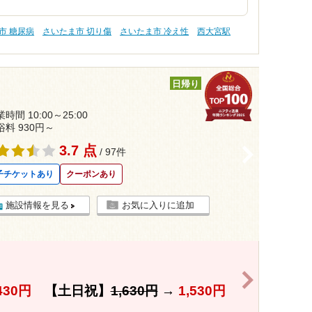
市 糖尿病
さいたま市 切り傷
さいたま市 冷え性
西大宮駅
日帰り
時間 10:00～25:00
浴料 930円～
3.7 点
>
/ 97件
子チケットあり
クーポンあり
施設情報を見る
お気に入りに追加
>
430円
【土日祝】
1,630円
→
1,530円