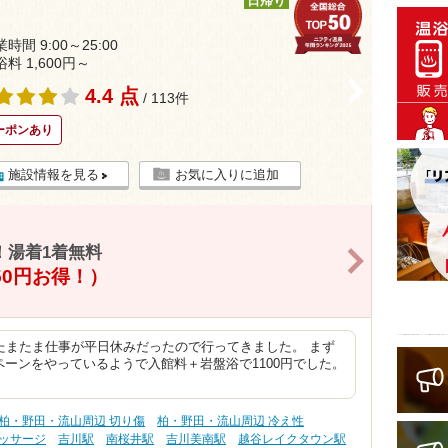
日帰り
時間 9:00～25:00
浴料 1,600円～
>
4.4 点
/ 113件
ーポンあり
施設情報を見る
お気に入りに追加
！湯着1着無料
>
50円お得！）
たまたま仕事が平日休みだったので行ってきました。 まず
ンペーンをやっているようで入館料＋岩盤浴で1100円でした。
柏・野田・流山周辺 切り傷
柏・野田・流山周辺 冷え性
ッサージ
吉川駅
南桜井駅
吉川美南駅
越谷レイクタウン駅