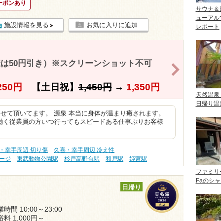
ーポンあり
サウナ＆
ューアル
施設情報を見る
お気に入りに追加
レポート
様は50円引き）※スクリーンショット不可
>
250円
【土日祝】
1,450円
→
1,350円
天然温泉
日帰り温
させて頂いてます。 源泉 本当に身体が温まり癒されます。
働く従業員の方いつ行ってもスピードある仕事ぶりお客様
・幸手周辺 切り傷
久喜・幸手周辺 冷え性
ージ
東武動物公園駅
杉戸高野台駅
和戸駅
姫宮駅
ファミリ
Faのシ
日帰り
時間 10:00～23:00
浴料 1,000円～