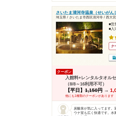
さいたま清河寺温泉（せいがん
埼玉県 / さいたま市西区清河寺 /
西大宮駅
■営業
■入
ク
クーポン
入館料+レンタルタオルセ
（8/8～16利用不可）
【平日】
1,150円
→
1,
他にも1種類のクーポンがあります
炭酸泉が気に入ってます。
ウナ室も広く快適です。水