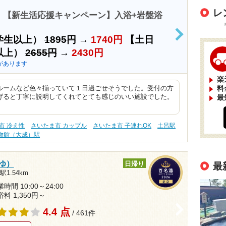
レ
）【新生活応援キャンペーン】入浴+岩盤浴
学生以上）
1895円
→
1740円
【土日
>
以上）
2655円
→
2430円
があります
楽
料
ルームなど色々揃っていて１日過ごせそうでした。受付の方
最
げると丁寧に説明してくれてとても感じのいい施設でした。
市 冷え性
さいたま市 カップル
さいたま市 子連れOK
土呂駅
物館（大成）駅
ゆ）
日帰り
最
1.54km
時間 10:00～24:00
浴料 1,350円～
>
4.4 点
/ 461件