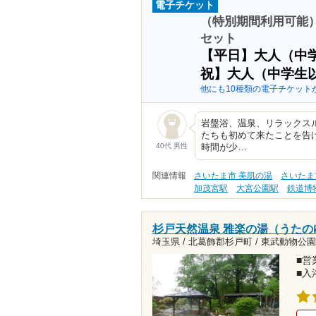
電子チケット
（特別期間利用可能
セット
【平日】大人（中
祝】大人（中学生
他にも10種類の電子チケット
岩盤浴、温泉、リラックス
たちも初めて来たことを告
40代 男性
時間が少…
関連情報
さいたま市 美肌の湯
さいたま
加茂宮駅
大宮公園駅
鉄道博
杉戸天然温泉 雅楽の湯（うたの
埼玉県 / 北葛飾郡杉戸町 /
東武動物公園駅
■営業
■入