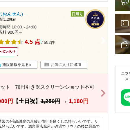
じおんせん）
日帰り
1.29km
時間 10:00～24:00
浴料 900円～
>
4.5 点
/ 582件
ーポンあり
施設情報を見る
お気に入りに追加
ニフ
お
ット 70円引き※スクリーンショット不可
>
080円
【土日祝】
1,250円
→
1,180円
通常の4倍高濃度の炭酸が血行を良くし気持ちいいです。サ
風呂も広いです。源泉露店風呂が適温でサウナの後に最高で