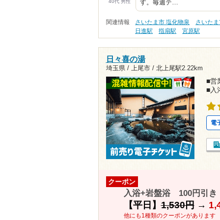
40代 男性
す。毎週テ…
関連情報
さいたま市 塩化物泉
さいたま
日進駅
指扇駅
宮原駅
日々喜の湯
埼玉県 / 上尾市 /
北上尾駅2.22km
■営業
■入
電
クーポン
入浴+岩盤浴 100円引き
【平日】
1,530円
→
1,
他にも1種類のクーポンがあります