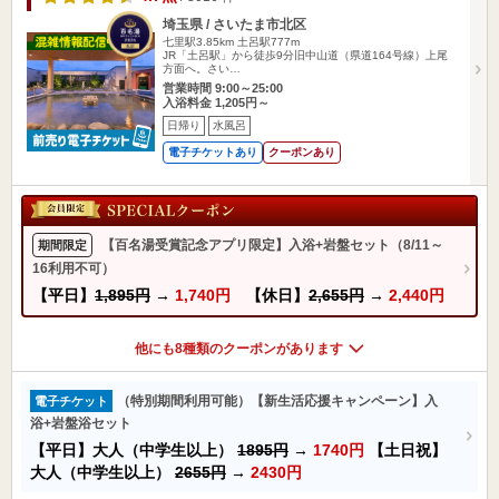
埼玉県 / さいたま市北区
七里駅3.85km
土呂駅777m
JR「土呂駅」から徒歩9分旧中山道（県道164号線）上尾
方面へ。さい…
営業時間 9:00～25:00
入浴料金 1,205円～
日帰り
水風呂
電子チケットあり
クーポンあり
【百名湯受賞記念アプリ限定】入浴+岩盤セット（8/11～
期間限定
16利用不可）
【平日】
1,895円
→
1,740円
【休日】
2,655円
→
2,440円
他にも8種類のクーポンがあります
（特別期間利用可能）【新生活応援キャンペーン】入
電子チケット
浴+岩盤浴セット
【平日】大人（中学生以上）
1895円
→
1740円
【土日祝】
大人（中学生以上）
2655円
→
2430円