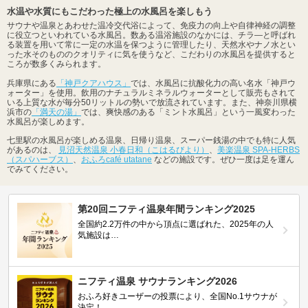
水温や水質にもこだわった極上の水風呂を楽しもう
サウナや温泉とあわせた温冷交代浴によって、免疫力の向上や自律神経の調整
に役立つといわれている水風呂。数ある温浴施設のなかには、チラ―と呼ばれ
る装置を用いて常に一定の水温を保つように管理したり、天然水やナノ水とい
った水そのもののクオリティに気を使うなど、こだわりの水風呂を提供すると
ころが数多くみられます。
兵庫県にある
「神戸クアハウス」
では、水風呂に抗酸化力の高い名水「神戸ウ
ォーター」を使用。飲用のナチュラルミネラルウォーターとして販売もされて
いる上質な水が毎分50リットルの勢いで放流されています。また、神奈川県横
浜市の
「満天の湯」
では、爽快感のある「ミント水風呂」という一風変わった
水風呂が楽しめます。
七里駅の水風呂が楽しめる温泉、日帰り温泉、スーパー銭湯の中でも特に人気
があるのは、
見沼天然温泉 小春日和（こはるびより）
、
美楽温泉 SPA-HERBS
（スパハーブス）
、
おふろcafé utatane
などの施設です。ぜひ一度は足を運ん
でみてください。
第20回ニフティ温泉年間ランキング2025
全国約2.2万件の中から頂点に選ばれた、2025年の人
気施設は…
ニフティ温泉 サウナランキング2026
おふろ好きユーザーの投票により、全国No.1サウナが
決定！