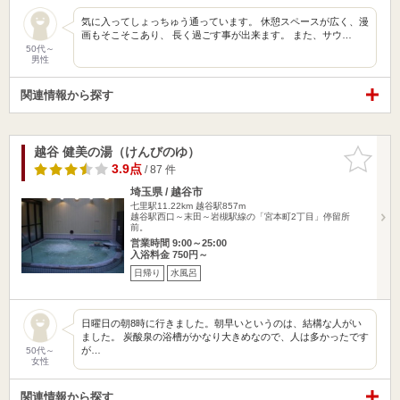
気に入ってしょっちゅう通っています。 休憩スペースが広く、漫
画もそこそこあり、 長く過ごす事が出来ます。 また、サウ…
50代～
男性
関連情報から探す
越谷 健美の湯（けんびのゆ）
お気に入
りに追加
3.9点
/ 87 件
埼玉県 / 越谷市
七里駅11.22km
越谷駅857m
越谷駅西口～末田～岩槻駅線の「宮本町2丁目」停留所
前。
営業時間 9:00～25:00
入浴料金 750円～
日帰り
水風呂
日曜日の朝8時に行きました。朝早いというのは、結構な人がい
ました。 炭酸泉の浴槽がかなり大きめなので、人は多かったです
が…
50代～
女性
関連情報から探す