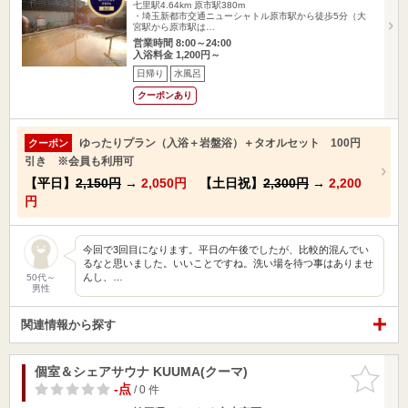
七里駅4.64km
原市駅380m
・埼玉新都市交通ニューシャトル原市駅から徒歩5分（大
宮駅から原市駅は…
営業時間 8:00～24:00
入浴料金 1,200円～
日帰り
水風呂
クーポンあり
ゆったりプラン（入浴＋岩盤浴）＋タオルセット 100円
クーポン
引き ※会員も利用可
【平日】
2,150円
→
2,050円
【土日祝】
2,300円
→
2,200
円
今回で3回目になります。平日の午後でしたが、比較的混んでい
るなと思いました。いいことですね。洗い場を待つ事はありませ
んし、…
50代～
男性
関連情報から探す
個室＆シェアサウナ KUUMA(クーマ)
お気に入
りに追加
-点
/ 0 件