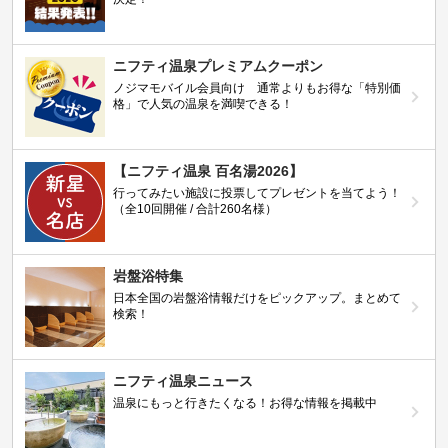
ニフティ温泉プレミアムクーポン
ノジマモバイル会員向け 通常よりもお得な「特別価
格」で人気の温泉を満喫できる！
【ニフティ温泉 百名湯2026】
行ってみたい施設に投票してプレゼントを当てよう！
（全10回開催 / 合計260名様）
岩盤浴特集
日本全国の岩盤浴情報だけをピックアップ。まとめて
検索！
ニフティ温泉ニュース
温泉にもっと行きたくなる！お得な情報を掲載中