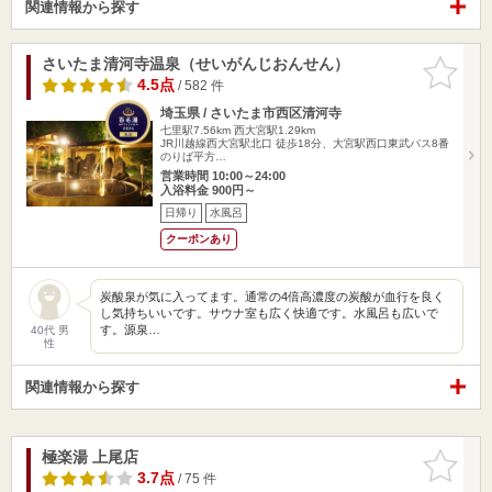
関連情報から探す
さいたま清河寺温泉（せいがんじおんせん）
お気に入
りに追加
4.5点
/ 582 件
埼玉県 / さいたま市西区清河寺
七里駅7.56km
西大宮駅1.29km
JR川越線西大宮駅北口 徒歩18分、大宮駅西口東武バス8番
のりば平方…
営業時間 10:00～24:00
入浴料金 900円～
日帰り
水風呂
クーポンあり
炭酸泉が気に入ってます。通常の4倍高濃度の炭酸が血行を良く
し気持ちいいです。サウナ室も広く快適です。水風呂も広いで
す。源泉…
40代 男
性
関連情報から探す
極楽湯 上尾店
お気に入
りに追加
3.7点
/ 75 件