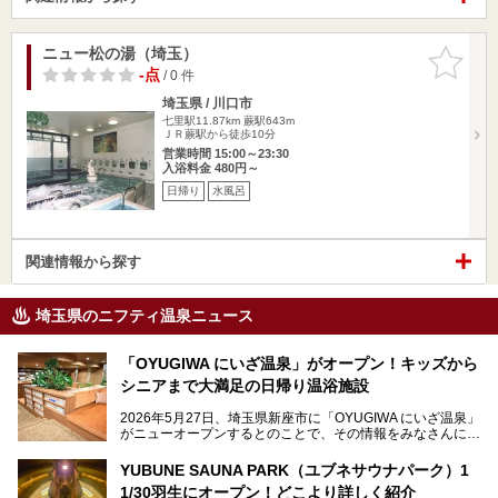
ニュー松の湯（埼玉）
お気に入
りに追加
-点
/ 0 件
埼玉県 / 川口市
七里駅11.87km
蕨駅643m
ＪＲ蕨駅から徒歩10分
営業時間 15:00～23:30
入浴料金 480円～
日帰り
水風呂
関連情報から探す
埼玉県のニフティ温泉ニュース
「OYUGIWA にいざ温泉」がオープン！キッズから
シニアまで大満足の日帰り温浴施設
2026年5月27日、埼玉県新座市に「OYUGIWA にいざ温泉」
がニューオープンするとのことで、その情報をみなさんにい
ち早くお伝えしようとひと足お先に取材訪問。
YUBUNE SAUNA PARK（ユブネサウナパーク）1
メインとなる黒湯の天然温泉や本格的なサウナをはじめ、4
1/30羽生にオープン！どこより詳しく紹介
種類のリラックスルームやお食事処、他施設とは一線を画す