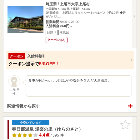
埼玉県 / 上尾市大字上尾村
七里駅8.53km
北上尾駅1.54km
JR高崎線 上尾駅よりタクシーまたはバスで約10分 ◆最
寄のバス…
営業時間 9:00～26:00
入浴料金 860円～
日帰り
水風呂
クーポンあり
入館料割引
クーポン
クーポン提示で
5％OFF！
食事が良かった。お湯はやや塩分を含んだ天然温泉。
30代 男
性
関連情報から探す
お気に入
今空いています
りに追加
春日部温泉 湯楽の里（ゆらのさと）
4.4点
/ 395 件