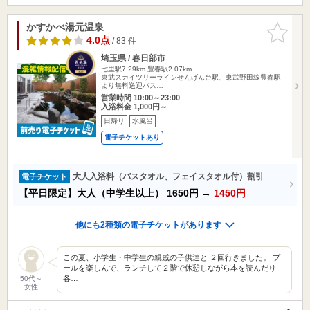
かすかべ湯元温泉
お気に入
りに追加
4.0点
/ 83 件
埼玉県 / 春日部市
七里駅7.29km
豊春駅2.07km
東武スカイツリーラインせんげん台駅、東武野田線豊春駅
より無料送迎バス…
営業時間 10:00～23:00
入浴料金 1,000円～
日帰り
水風呂
電子チケットあり
大人入浴料（バスタオル、フェイスタオル付）割引
電子チケット
【平日限定】大人（中学生以上）
1650円
→
1450円
他にも2種類の電子チケットがあります
この夏、小学生・中学生の親戚の子供達と ２回行きました。 プ
ールを楽しんで、ランチして２階で休憩しながら本を読んだり
各…
50代～
女性