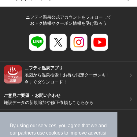
ニフティ温泉公式アカウントをフォローして
おトク情報やクーポン情報を受け取ろう
ニフティ温泉アプリ
地図から温泉検索！お得な限定クーポンも！
今すぐダウンロード！
ご意見ご要望 ・お問い合わせ
施設データの新規追加や修正依頼もこちらから
スマートフォン
/
PC
加盟店募集（資料請求）
広告出稿のご案内
By using our services, you agree that we and
our
partners
use cookies to improve advertisi
利用規約
ライフスタイルMEMBERS+規約