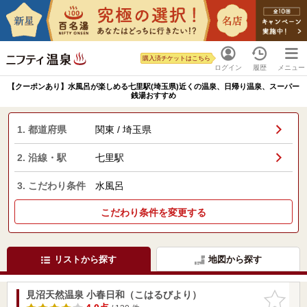
購入済チケットはこちら
ログイン
履歴
メニュー
【クーポンあり】水風呂が楽しめる七里駅(埼玉県)近くの温泉、日帰り温泉、スーパー
銭湯おすすめ
1. 都道府県
関東 / 埼玉県
2. 沿線・駅
七里駅
3. こだわり条件
水風呂
こだわり条件を変更する
リストから探す
地図から探す
見沼天然温泉 小春日和（こはるびより）
お気に入
りに追加