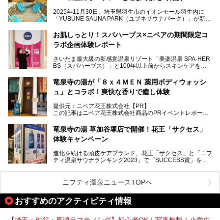
キッズコーナーなど、施設の隅々までたっぷりとチェックし
2025年11月30日、埼玉県羽生市のイオンモール羽生内に
てきました！
「YUBUNE SAUNA PARK（ユブネサウナパーク）」が新規
オープン！
お肌しっとり！スパハーブス×ニベアの期間限定コ
今年の4月1日から楽久屋グループの一員となった「湯舞音
ラボ企画体験レポート
（ユブネ）」が新ブランド「YUBUNE SAUNA PARK」を立
ち上げました。
さいたま最大級の新感覚温泉リゾート「美楽温泉 SPA-HER
湯舞音らしいサウナにこだわった遊び心満点の"銭湯×屋外サ
BS（スパハーブス）」と100年以上前からスキンケアを考
ウナ"施設で、男女別のお風呂のほか、水着やサウナ着で楽
案してきた「ニベア」が、期間限定でコラボ企画を開催中。
しめる男女共用屋外サウナや飲食できるととのいスペースな
読者モデルやインスタグラマーとして活躍している、美容＆
ど、ユニークなポイントがいっぱい！
竜泉寺の湯が「８ｘ４ＭＥＮ 薬用ボディウォッシ
スパ大好きの畑瀬愛さんと取材してきました。
オープン前取材に行ってきましたので、早速どこより詳しく
ュ」とコラボ！爽快な香りで癒し体験
紹介しちゃいます！
───
提供元：ニベア花王株式会社【PR】
提供元：ニベア花王株式会社【PR】
この記事はニベア花王株式会社商品のPRイベントレポート
この記事はニベア花王株式会社商品のPRイベントレポート
記事です。
記事です。
竜泉寺の湯 草加谷塚店で開催！花王「サクセス」
ーーー
体験キャンペーン
注目のボディウォッシュアイテム「８ｘ４ＭＥＮ 薬用ボデ
ィウォッシュ」と「ニフティ温泉年間ランキング2021」で
進化を続ける頭皮ケアブランド、花王「サクセス」と「ニフ
全国総合2位にランクインした人気温浴施設「竜泉寺の湯 草
ティ温泉サウナランキング2023」で「SUCCESS賞」を獲
加谷塚店」がコラボイベントを期間限定で開催中ということ
得した人気温浴施設「竜泉寺の湯 草加谷塚店」がコラボイ
で早速訪問！
ベントを開催。
気になるその内容をチェックしてきました！
ニフティ温泉ニュースTOPへ
早速訪問し、気になるその内容を取材してきました！
おすすめのアクティビティ情報
───
提供元：花王株式会社【PR】
この記事は花王株式会社商品のPRイベントレポート記事で
【埼玉・秩父・長瀞ラフティング】初心者OK｜写真無料｜小学生