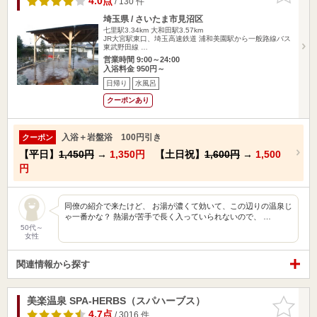
4.0点
/ 130 件
埼玉県 / さいたま市見沼区
七里駅3.34km
大和田駅3.57km
JR大宮駅東口、埼玉高速鉄道 浦和美園駅から一般路線バス
東武野田線 …
営業時間 9:00～24:00
入浴料金 950円～
日帰り
水風呂
クーポンあり
入浴＋岩盤浴 100円引き
クーポン
【平日】
1,450円
→
1,350円
【土日祝】
1,600円
→
1,500
円
同僚の紹介で来たけど、 お湯が濃くて効いて、この辺りの温泉じ
ゃ一番かな？ 熱湯が苦手で長く入っていられないので、 …
50代～
女性
関連情報から探す
美楽温泉 SPA-HERBS（スパハーブス）
お気に入
りに追加
4.7点
/ 3016 件