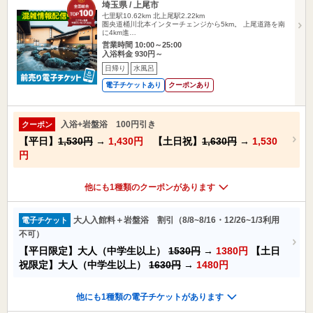
埼玉県 / 上尾市
七里駅10.62km
北上尾駅2.22km
圏央道桶川北本インターチェンジから5km。 上尾道路を南
に4km進…
営業時間 10:00～25:00
入浴料金 930円～
日帰り
水風呂
電子チケットあり
クーポンあり
入浴+岩盤浴 100円引き
クーポン
【平日】
1,530円
→
1,430円
【土日祝】
1,630円
→
1,530
円
他にも1種類のクーポンがあります
大人入館料＋岩盤浴 割引（8/8~8/16・12/26~1/3利用
電子チケット
不可）
【平日限定】大人（中学生以上）
1530円
→
1380円
【土日
祝限定】大人（中学生以上）
1630円
→
1480円
他にも1種類の電子チケットがあります