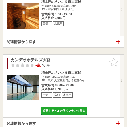
埼玉県 / さいたま市大宮区
七里駅5.06km
大宮駅299m
JR大宮駅東口より徒歩2分
営業時間 8:00～24:00
入浴料金 2,980円～
日帰り
水風呂
関連情報から探す
カンデオホテルズ大宮
お気に入
りに追加
-点
/ 0 件
埼玉県 / さいたま市大宮区
七里駅5.45km
大宮駅364m
JR・東武 大宮駅西口から徒歩6分
営業時間 15:00～23:00
入浴料金 1,200円～
日帰り
宿泊
水風呂
楽天トラベルの宿泊プランを見る
関連情報から探す