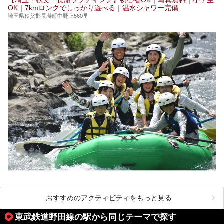
す。
OK｜7kmロングでしっかり遊べる｜温水シャワー完備
埼玉県秩父郡長瀞町中野上560番
おすすめのアクティビティをもっと見る
東武鉄道野田線の駅から同じテーマで探す