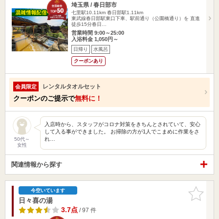
埼玉県 / 春日部市
七里駅10.11km
春日部駅1.11km
東武線春日部駅東口下車、駅前通り（公園橋通り）を 直進
徒歩15分春日…
営業時間 9:00～25:00
入浴料金 1,050円～
日帰り
水風呂
クーポンあり
レンタルタオルセット
会員限定
クーポンのご提示で
無料に！
入店時から、スタッフがコロナ対策をきちんとされていて、安心
して入る事ができました。 お掃除の方が1人でこまめに作業をさ
れ…
50代～
女性
関連情報から探す
お気に入
今空いています
りに追加
日々喜の湯
3.7点
/ 97 件