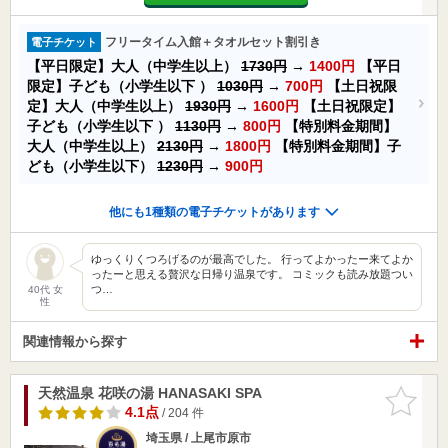
フリータイム入館＋タオルセット割引き
電子チケット
【平日限定】大人（中学生以上）
1730円
→
1400円
【平日
限定】子ども（小学生以下 ）
1030円
→
700円
【土日祝限
定】大人（中学生以上）
1930円
→
1600円
【土日祝限定】
子ども（小学生以下 ）
1130円
→
800円
【特別料金期間】
大人（中学生以上）
2130円
→
1800円
【特別料金期間】子
ども（小学生以下）
1230円
→
900円
他にも1種類の電子チケットがあります
ゆっくりくつろげるのが最高でした。 行ってよかったー来てよか
ったーと思える贅沢な日帰り温泉です。 コミックも読み放題つい
つ…
40代 女
性
関連情報から探す
天然温泉 花咲の湯 HANASAKI SPA
お気に入
りに追加
4.1点
/ 204 件
埼玉県 / 上尾市原市