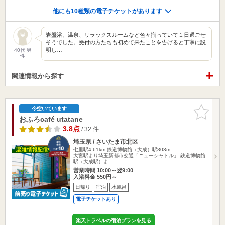
他にも10種類の電子チケットがあります
岩盤浴、温泉、リラックスルームなど色々揃っていて１日過ごせ
そうでした。受付の方たちも初めて来たことを告げると丁寧に説
明し…
40代 男
性
関連情報から探す
お気に入
今空いています
りに追加
おふろcafé utatane
3.8点
/ 32 件
埼玉県 / さいたま市北区
七里駅4.61km
鉄道博物館（大成）駅803m
大宮駅より埼玉新都市交通「ニューシャトル」 鉄道博物館
駅（大成駅）よ…
営業時間 10:00～翌9:00
入浴料金 550円～
日帰り
宿泊
水風呂
電子チケットあり
楽天トラベルの宿泊プランを見る