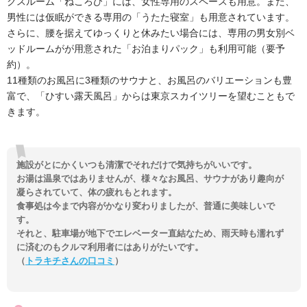
クスルーム「ねころび」には、女性専用のスペースも用意。また、
男性には仮眠ができる専用の「うたた寝室」も用意されています。
さらに、腰を据えてゆっくりと休みたい場合には、専用の男女別ベ
ッドルームがが用意された「お泊まりパック」も利用可能（要予
約）。
11種類のお風呂に3種類のサウナと、お風呂のバリエーションも豊
富で、「ひすい露天風呂」からは東京スカイツリーを望むこともで
きます。
施設がとにかくいつも清潔でそれだけで気持ちがいいです。
お湯は温泉ではありませんが、様々なお風呂、サウナがあり趣向が
凝らされていて、体の疲れもとれます。
食事処は今まで内容がかなり変わりましたが、普通に美味しいで
す。
それと、駐車場が地下でエレベーター直結なため、雨天時も濡れず
に済むのもクルマ利用者にはありがたいです。
（
トラキチさんの口コミ
）