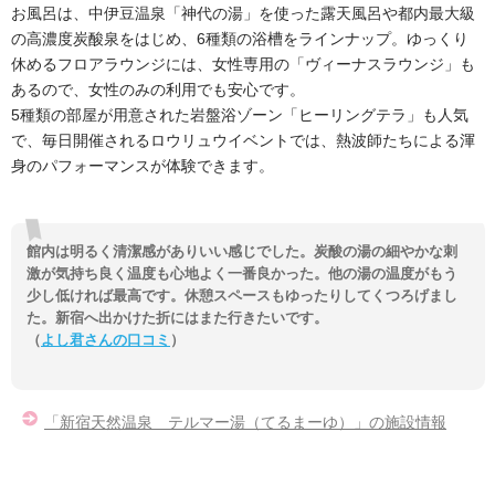
お風呂は、中伊豆温泉「神代の湯」を使った露天風呂や都内最大級
の高濃度炭酸泉をはじめ、6種類の浴槽をラインナップ。ゆっくり
休めるフロアラウンジには、女性専用の「ヴィーナスラウンジ」も
あるので、女性のみの利用でも安心です。
5種類の部屋が用意された岩盤浴ゾーン「ヒーリングテラ」も人気
で、毎日開催されるロウリュウイベントでは、熱波師たちによる渾
身のパフォーマンスが体験できます。
館内は明るく清潔感がありいい感じでした。炭酸の湯の細やかな刺
激が気持ち良く温度も心地よく一番良かった。他の湯の温度がもう
少し低ければ最高です。休憩スペースもゆったりしてくつろげまし
た。新宿へ出かけた折にはまた行きたいです。
（
よし君さんの口コミ
）
「新宿天然温泉 テルマー湯（てるまーゆ）」の施設情報