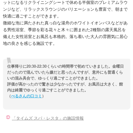
ットになるリクライニングシートで休める半個室のプレミアムラウ
ンジなど、リラックスラウンジのバリエーションも豊富で、朝まで
快適に過ごすことができます。
微細な泡に満たされた真っ白な湯舟のホワイトイオンバスなどがあ
る男性浴室、季節を彩る花々と木々に囲まれた2種類の露天風呂を
備えた女性浴室とお風呂も本格的。落ち着いた大人の雰囲気に居心
地の良さを感じる施設です。
仕事帰りに20:30-22:30くらいの時間帯で初めていきました。金曜日
だったので混んでいたら嫌だと思ったんですが、意外にも普通くら
いの混み具合で、ゆっくり過ごすことができました。
評価が高かったので驚きは少なかったですが、お風呂は大きく、館
内は綺麗でゆっくり過ごすことができました。
（
べるさんの口コミ
）
「タイムズ スパ・レスタ」の施設情報