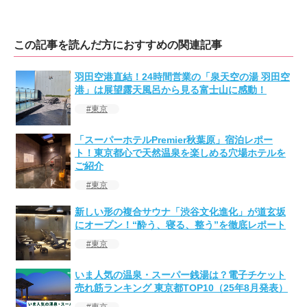
この記事を読んだ方におすすめの関連記事
羽田空港直結！24時間営業の「泉天空の湯 羽田空
港」は展望露天風呂から見る富士山に感動！
東京
「スーパーホテルPremier秋葉原」宿泊レポー
ト！東京都心で天然温泉を楽しめる穴場ホテルを
ご紹介
東京
新しい形の複合サウナ「渋谷文化進化」が道玄坂
にオープン！“酔う、寝る、整う”を徹底レポート
東京
いま人気の温泉・スーパー銭湯は？電子チケット
売れ筋ランキング 東京都TOP10（25年8月発表）