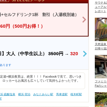
サウナ＆
ューアル
レポート
+セルフドリンク1杯 割引（入湯税別途）
>
,760円（500円お得！）
天然温泉
日帰り温
日】大人（中学生以上）
3500円
→
320
>
あります
湯×横浜夜景は、絶景！！！ Facebookで見て、思いつき
。 ロッカーもお風呂も広々していて気持ちよかったです。
ファミリ
Faのシ
浜 硫酸塩泉
横浜 宿泊
みなとみらい駅
馬車道駅
桜木町駅
駅