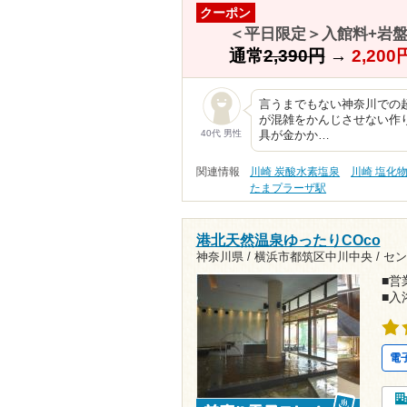
クーポン
＜平日限定＞入館料+岩盤
通常
2,390円
→
2,20
言うまでもない神奈川での
が混雑をかんじさせない作
40代 男性
具が金かか…
関連情報
川崎 炭酸水素塩泉
川崎 塩化
たまプラーザ駅
港北天然温泉ゆったりCOco
神奈川県 / 横浜市都筑区中川中央 /
セン
■営業
■入
電