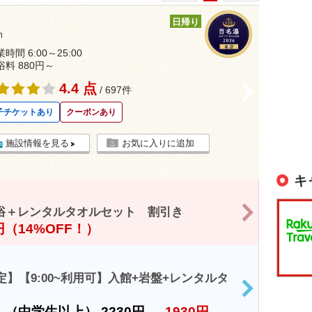
日帰り
m
時間 6:00～25:00
浴料 880円～
4.4 点
>
/ 697件
子チケットあり
クーポンあり
施設情報を見る
お気に入りに追加
キ
>
浴＋レンタルタオルセット 割引き
0円（14%OFF！）
】【9:00~利用可】入館+岩盤+レンタルタ
>
人（中学生以上）
2230円
→
1930円