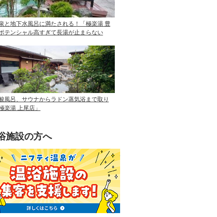
泉と地下水風呂に満たされる！「極楽湯 豊
ポテンシャル高すぎて長湯が止まらない
酸風呂、サウナからラドン蒸気浴まで取り
極楽湯 上尾店」
浴施設の方へ
ニフティ温泉を使って手軽に集