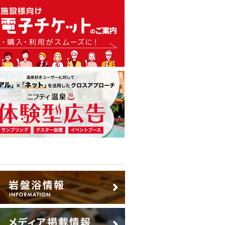
温泉・日帰り温泉・スーパー銭
広告出稿のご案内