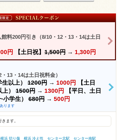
200円引き（8/10・12・13・14は土日
>
000円
【土日祝】
1,500円
→
1,300円
12・13・14は土日祝料金）
学生以上）
1200円
→
1000円
【土日
>
以上）
1500円
→
1300円
【平日、土日
~小学生）
680円
→
500円
あります
行きます。
横浜 切り傷
横浜 冷え性
センター北駅
センター南駅