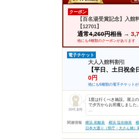
クーポン
【百名湯受賞記念】入館料
【12701】
通常
4,260円相当
→
3
他にも4種類のクーポンがあります
電子チケット
大人入館料割引
【平日、土日祝全
0円
他にも6種類の電子チケットが
1度は行くべき施設。屋上の足
で夕方からお邪魔しました
20代 女性
…
関連情報
横浜 炭酸泉
横浜 塩化物泉
横
日本大通り（県庁・大さん橋）