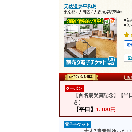
天然温泉平和島
東京都 / 大田区 /
大森海岸駅584m
■営業
■入
電
クーポン
【百名湯受賞記念】【平日
き）
【平日】
1,100円
電子チケット
大人7時間制ゆったり