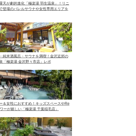
露天が劇的進化「極楽湯 羽生温泉」！リニ
で登場のバレルサウナや女性専用エリアを
・純米酒風呂・サウナを満喫！金沢近郊の
泉「極楽湯 金沢野々市店」レポ
ー＆女性におすすめ！キッズスペースやRe
ャワーが嬉しい「極楽湯 千葉稲毛店」