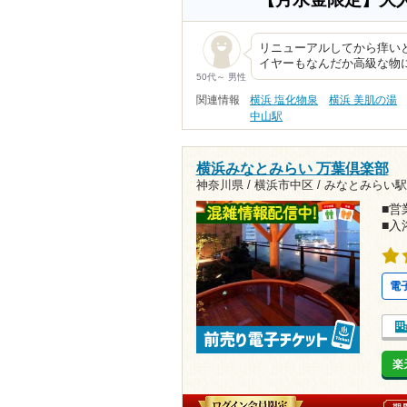
リニューアルしてから痒い
イヤーもなんだか高級な物
50代～ 男性
関連情報
横浜 塩化物泉
横浜 美肌の湯
中山駅
横浜みなとみらい 万葉倶楽部
神奈川県 / 横浜市中区 /
みなとみらい駅5
■営業
■入
電
楽