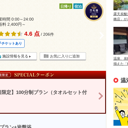
日帰り
宿泊
露天炭酸
時間 0:00～24:00
橋店」が
浴料 2,400円～
4.6 点
>
/ 206件
子チケットあり
施設情報を見る
お気に入りに追加
温泉、炭
揃えた「
温
限定】100分制プラン（タオルセット付
>
プラン+岩盤浴