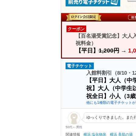
クーポン
【百名湯受賞記念】大人入館料
祝料金）
【平日】
1,200円
→
1,
電子チケット
入館料割引（8/10・
【平日】大人（中
祝】大人（中学生
祝全日】小人（3歳
他にも1種類の電子チケットが
ゆっくりできました。また
50代～ 男性
関連情報
横浜 塩化物泉
横浜 美肌の湯