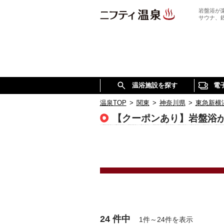
岩盤浴が
サウナ、
温浴施設を探す
電
温泉TOP
>
関東
>
神奈川県
>
東急新横
【クーポンあり】岩盤浴
24 件中
1件～24件を表示