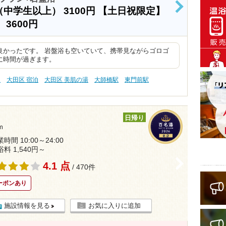
（中学生以上）
3100円
【土日祝限定】
>
）
3600円
良かったです。 岩盤浴も空いていて、携帯見ながらゴロゴ
に時間が過ぎます。
泉
大田区 宿泊
大田区 美肌の湯
大師橋駅
東門前駅
日帰り
m
時間 10:00～24:00
浴料 1,540円～
>
4.1 点
/ 470件
ーポンあり
施設情報を見る
お気に入りに追加