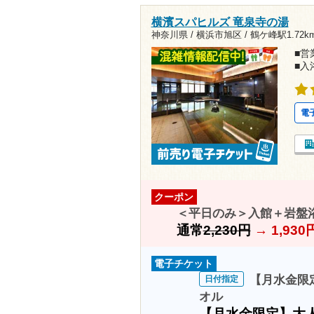
横濱スパヒルズ 竜泉寺の湯
神奈川県 / 横浜市旭区 /
鶴ケ峰駅1.72k
■営業
■入
電
クーポン
＜平日のみ＞入館＋岩盤
通常
2,230円
→
1,93
電子チケット
【月水金限定
日付指定
オル
【月水金限定】大