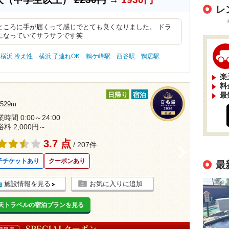
レ
ところに手が届くって感じでとても良くなりました。 ドラ
になっていてサラサラです笑
横浜 冷え性
横浜 子連れOK
鶴ケ峰駅
西谷駅
鴨居駅
楽
料
最
日帰り
宿泊
29m
時間 0:00～24:00
浴料 2,000円～
3.7 点
/ 207件
>
子チケットあり
クーポンあり
最
施設情報を見る
お気に入りに追加
天トラベルの宿泊プランを見る