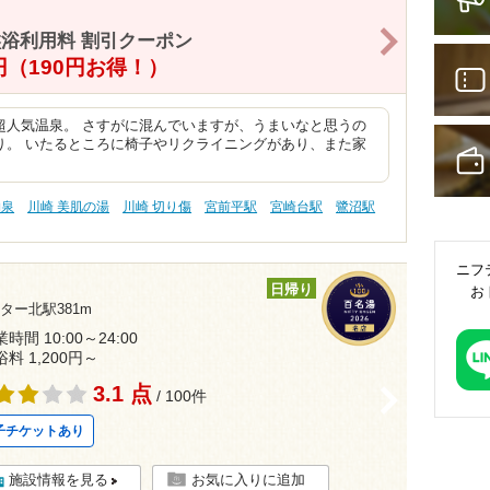
>
浴利用料 割引クーポン
0円（190円お得！）
超人気温泉。 さすがに混んでいますが、うまいなと思うの
り。 いたるところに椅子やリクライニングがあり、また家
物泉
川崎 美肌の湯
川崎 切り傷
宮前平駅
宮崎台駅
鷺沼駅
ニフ
日帰り
お
ター北駅381m
時間 10:00～24:00
浴料 1,200円～
3.1 点
>
/ 100件
子チケットあり
施設情報を見る
お気に入りに追加