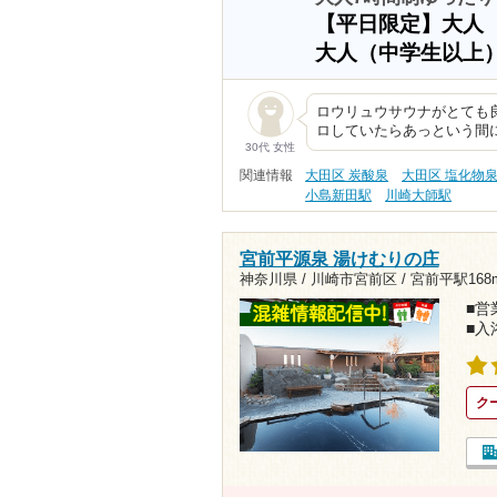
【平日限定】大人
大人（中学生以上
ロウリュウサウナがとても
ロしていたらあっという間
30代 女性
関連情報
大田区 炭酸泉
大田区 塩化物
小島新田駅
川崎大師駅
宮前平源泉 湯けむりの庄
神奈川県 / 川崎市宮前区 /
宮前平駅168
■営業
■入
ク