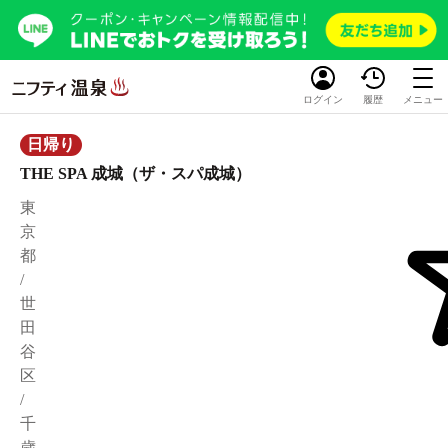
ログイン
履歴
メニュー
日帰り
THE SPA 成城（ザ・スパ成城）
東
京
都
/
世
田
谷
区
/
千
歳