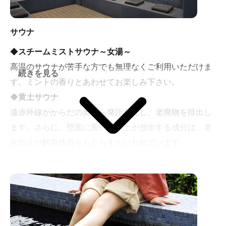
サウナ
◆
スチームミストサウナ～女湯～
高温のサウナが苦手な方でも無理なくご利用いただけま
続きを見る
す。ミントの香りとあわせてお楽しみ下さい。
◆
黄土サウナ
遠赤外線がからだの奥から発汗を促し、老廃物を排出し
ます。さらに、壁面に用いた黄土が放出する成分は、老
化防止や解毒作用をもたらすといわれています。
◆
塩サウナ～女湯～
サウナの発汗作用と塩の美肌効果のコラボレーションを
ぜひご体感下さい。
余分な皮下脂肪をきれいに排出し、肌の張り、うるおい
を保ちます。