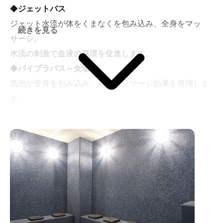
◆
ジェットバス
ジェット水流が体をくまなくを包み込み、全身をマッ
続きを見る
サージ。
水流の刺激で血液の循環を促進します。
◆
バイブラバス～女湯～
気泡が全身を包み込み、高いマッサージ効果を発揮しま
す。
全身の血行促進と、美肌効果が期待できます。
◆
水風呂
サウナとの交互浴を繰り返すことで新陳代謝が高まりま
す。
疲労回復や健康増進に役立ちます。