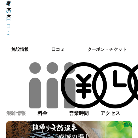
★
4
件
★
の
★
口
コ
ミ
施設情報
口コミ
クーポン・チケット
混雑情報
料金
営業時間
アクセス