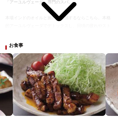
「アーユルヴェーダ」専門のスパ。
・
リフレクソロジー
アロマオイルを使用して、足裏の
ツボから膝上までしっかり刺激するコースです。30分か
本場インドのオイルと施術を体感するならこちら。本格
らご利用頂けます。
的アーユルヴェーダでデトックスし、日頃の疲れやスト
・
頭皮リフレッシュ
頭皮から首筋にかけて無数のツボ
レスをリセットできます。
をくまなく刺激します。目の疲れ、お顔のたるみにもお
勧めです。
お食事
人気のシローダーラ以外にもカティバスティ、カヤレパ
・
ジェルネイル
シンプルネイルから定番ネイルまで、
ム等の珍しいアーユルヴェーダトリートメントをご体験
多数のサンプルをご用意してございます。角質ケアやハ
下さい。
ンドケアのコースもおすすめです。