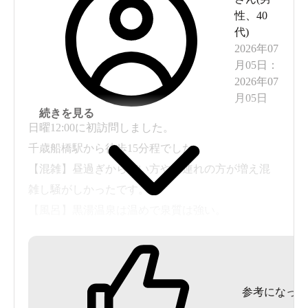
性
、
40
代
)
2026年07
月05日
：
2026年07
月05日
続きを見る
日曜12:00に初訪問しました。
千歳船橋駅から徒歩15分程でした。
【混雑】昼過ぎから若い方や子連れの方が増え混
雑し騒がしかったです。
【風呂】黒湯温泉は温めで泉質は強い。
ジェットバスの種類が豊富で面白かい。
【サウナ】上中下の3段で20名程が入れ上段は熱
め。入口に冷水機あり。
参考になった
【水風呂】体感は温い。