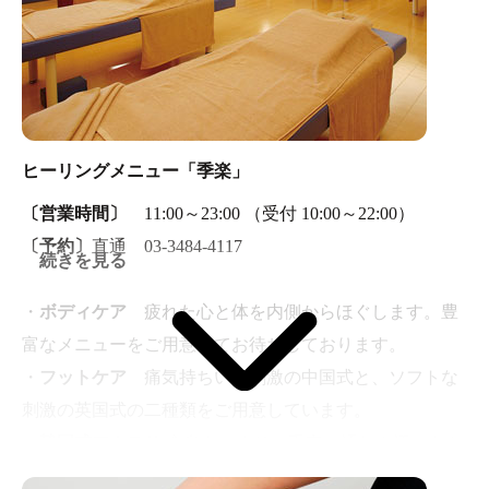
ろぎ下さい。
ヒーリングメニュー「季楽」
〔営業時間〕
11:00～23:00 （受付 10:00～22:00）
〔予約〕
直通 03-3484-4117
続きを見る
・
ボディケア
疲れた心と体を内側からほぐします。豊
富なメニューをご用意してお待ちしております。
・
フットケア
痛気持ちいい刺激の中国式と、ソフトな
刺激の英国式の二種類をご用意しています。
・
韓国式アカスリ
全身をこすり、毛穴の汚れや汗、あぶ
ら等のアカを落とすことで美肌効果が抜群です。 サッパ