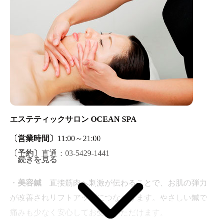
リ、プルプルな肌に生まれ変わります。
・
タイ健式
タイに古くから伝わる健康療法を日本式と
融合した人気の施術法です。固くなった筋を揉み解して
から、ストレッチで全身を充分に伸ばしていきます。
・
ヘッドケア
頭部を刺激する事で脳の血液循環を促
し、頭がすっきりと活性化されます。また、頭痛・目の
疲れ・肩こりなどのストレスからくるつらさも緩和され
ます。
エステティックサロン OCEAN SPA
・
SAMRAAN～サムラン～
蒸しタオルで身体を芯から
〔営業時間〕
11:00～21:00
じんわり温め、足流と手技を融合し、肩・首・背中・
〔予約〕
直通：03-5429-1441
腰・脚の深いコリを揉みほぐし、オイルでゆったりと全
続きを見る
身をケアします。
・
美容鍼
直接筋肉へ刺激が伝わることで、お肌の弾力
が改善されリフトアップにつながります。やさしい鍼で
痛みも少なく安心してお受けいただけます。