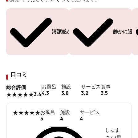
投票ありがとうございます
投票ありがとうございます
清潔感がある
静かに過ご
口コミ
お風呂
施設
サービス
食事
総合評価
4.3
3.8
3.2
3.5
3.4
★
★
★
★
★
★
★
★
★
★
お風呂
施設
サービス
5
4
4
しゅま
さん(
男