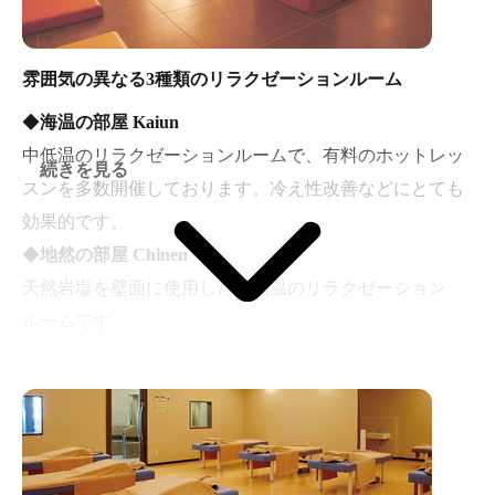
雰囲気の異なる3種類のリラクゼーションルーム
◆
海温の部屋 Kaiun
中低温のリラクゼーションルームで、有料のホットレッ
続きを見る
スンを多数開催しております。冷え性改善などにとても
効果的です。
◆
地然の部屋 Chinen
天然岩塩を壁面に使用した中低温のリラクゼーション
ルームです。
ミネラル豊富な天然岩塩が、疲労回復や美肌効果をもた
らします。
◆
森香の部屋 Shinka
リクライニングチェアと琉球畳をしつらえたリラクゼー
ションルームです。お風呂あがりに、ゆっくりとおくつ