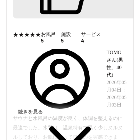
【椅子】内部に椅子3脚、外部にフラットチェア2
個、椅子8脚程あり。
【岩盤浴】あり。
【休憩処】漫画は適度にあり、タタミ等の寝転び
★
★
★
★
★
お風呂
施設
サービス
処あり。
5
5
4
【コワーキング】無し。
TOMO
【食事処】未使用。
さん(
男
性
、
40
【総合】黒湯は柔らかで良い泉質でした。
代
)
休憩処も適度にあって良かったです。
2026年05
WiFiは弱かったです。
月04日
：
館内着は別料金なので岩盤浴を利用しないなら、
2026年05
月03日
持参すれば良いと思います。
続きを見る
休日の割には大混雑という程ではなく、全体的に
サウナと水風呂の温度が良く、体調を整えるのに
は良い施設でした。
最適でした。水質は、温泉特有で黒く少しヌルヌ
ルしており、お肌にとって良いのを実感できま