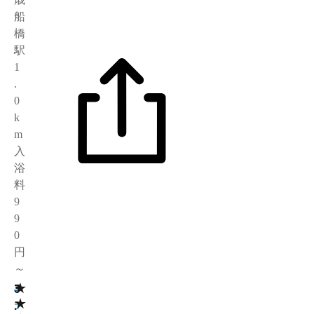
船
橋
駅
1
.
0
k
m
入
浴
料
9
9
0
円
～
★
3
4
★
.
5