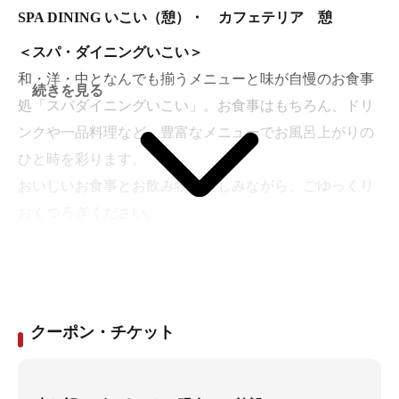
SPA DINING いこい（憩）・ カフェテリア 憩
＜スパ・ダイニングいこい＞
和・洋・中となんでも揃うメニューと味が自慢のお食事
続きを見る
処「スパダイニングいこい」。お食事はもちろん、ドリ
ンクや一品料理など、豊富なメニューでお風呂上がりの
ひと時を彩ります。
おいしいお食事とお飲み物を楽しみながら、ごゆっくり
おくつろぎください。
【営業時間】 11：00～23：00（ラストオーダー 22：30）
＜カフェテリア 憩＞
お食事以外に、お茶を楽しむスペースもございます。
クーポン・チケット
お風呂の後はカフェでまったりとしたリラックスタイム
をお過ごし下さい。軽食もご用意しております。お気軽