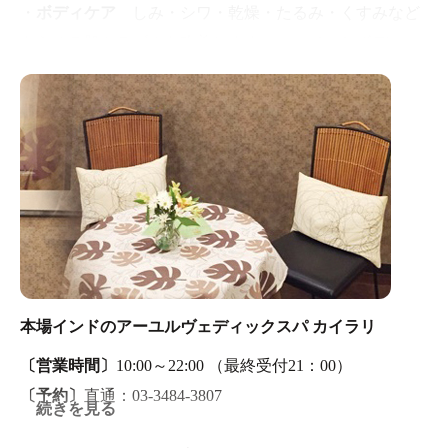
・
ボディケア
しみ・シワ・乾燥・たるみ・くすみなど
あらゆる肌トラブルを改善します。フェイスとボディの
組み合わせコース（美活コース）が一番人気です。
・
フェイシャルケア
体内に溜まった毒素を極上のハン
ドテクニックで排出します。アロマオイルを使いながら
ゆっくり深部のコリをほぐします。
・
ラジオ波痩身
深部加温で痩せやすい身体へ導きま
す。最後はしっかりとアロマオイルでセルライトを撃
破。
サイズダウンしたい方、部分痩せしたい方、冷えやむく
みが気になる方にお勧めです。
本場インドのアーユルヴェディックスパ カイラリ
・
エンダモロジー
サイズダウンだけではなく、見た目
〔営業時間〕
10:00～22:00 （最終受付21：00）
の身体も整えるダイエットコース。
〔予約〕
直通：03‐3484‐3807
リラクゼーション効果が高く、痛みがないのでゆったり
続きを見る
とお受けいただけます。