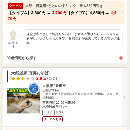
入館＋岩盤浴+ととのいドリンク 最大380円引き
クーポン
【タイプA】
3,860円
→
3,700円
【タイプC】
4,850円
→
4,4
70円
施設は広々として気持ちがいい。まず浴衣選びからテンションが
あがり、子供たちも大喜び。 休憩場所が充実しているので子供連
れ…
30代 女
性
関連情報から探す
天然温泉 万博おゆば
2.9点
/ 147 件
大阪府 / 吹田市
山田駅773m
・車： ■ 名神高速道路＆近畿自動車道「吹田IC」より、又
は中国自…
営業時間 10:00～25:00
入浴料金 950円～
日帰り
サウナ
クーポンあり