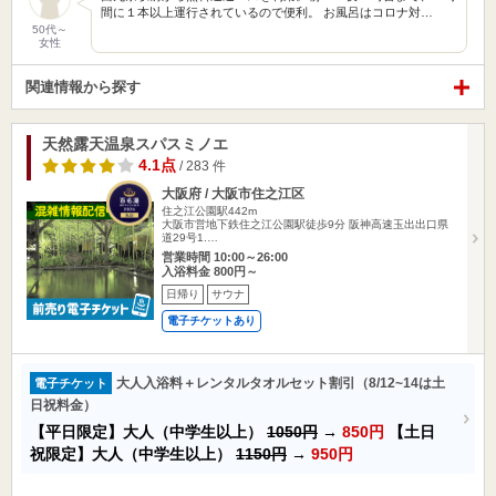
間に１本以上運行されているので便利。 お風呂はコロナ対…
50代～
女性
関連情報から探す
天然露天温泉スパスミノエ
4.1点
/ 283 件
大阪府 / 大阪市住之江区
住之江公園駅442m
大阪市営地下鉄住之江公園駅徒歩9分 阪神高速玉出出口県
道29号1.…
営業時間 10:00～26:00
入浴料金 800円～
日帰り
サウナ
電子チケットあり
大人入浴料＋レンタルタオルセット割引（8/12~14は土
電子チケット
日祝料金）
【平日限定】大人（中学生以上）
1050円
→
850円
【土日
祝限定】大人（中学生以上）
1150円
→
950円