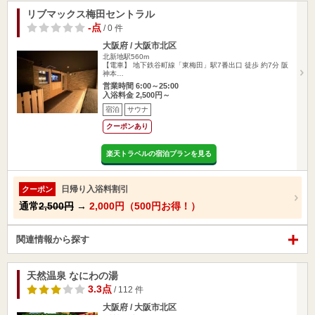
リブマックス梅田セントラル
-点
/ 0 件
大阪府 / 大阪市北区
北新地駅560m
【電車】 地下鉄谷町線「東梅田」駅7番出口 徒歩 約7分 阪
神本…
営業時間 6:00～25:00
入浴料金 2,500円～
宿泊
サウナ
クーポンあり
楽天トラベルの宿泊プランを見る
日帰り入浴料割引
クーポン
通常
2,500円
→
2,000円（500円お得！）
関連情報から探す
天然温泉 なにわの湯
3.3点
/ 112 件
大阪府 / 大阪市北区