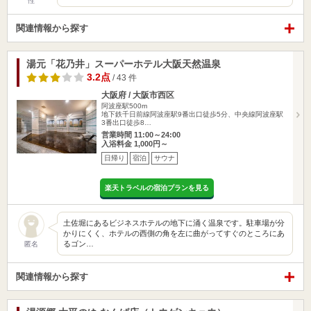
性
関連情報から探す
湯元「花乃井」スーパーホテル大阪天然温泉
3.2点
/ 43 件
大阪府 / 大阪市西区
阿波座駅500m
地下鉄千日前線阿波座駅9番出口徒歩5分、中央線阿波座駅
3番出口徒歩8…
営業時間 11:00～24:00
入浴料金 1,000円～
日帰り
宿泊
サウナ
楽天トラベルの宿泊プランを見る
土佐堀にあるビジネスホテルの地下に涌く温泉です。駐車場が分
かりにくく、ホテルの西側の角を左に曲がってすぐのところにあ
るゴン…
匿名
関連情報から探す