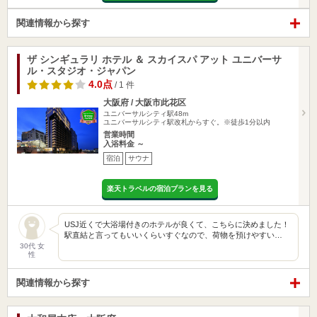
関連情報から探す
ザ シンギュラリ ホテル ＆ スカイスパ アット ユニバーサ
ル・スタジオ・ジャパン
4.0点
/ 1 件
大阪府 / 大阪市此花区
ユニバーサルシティ駅48m
ユニバーサルシティ駅改札からすぐ。※徒歩1分以内
営業時間
入浴料金 ～
宿泊
サウナ
楽天トラベルの宿泊プランを見る
USJ近くで大浴場付きのホテルが良くて、こちらに決めました！
駅直結と言ってもいいくらいすぐなので、荷物を預けやすい…
30代 女
性
関連情報から探す