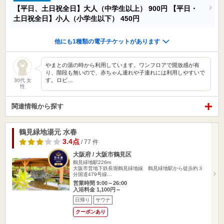
【平日、土日祝全日】大人（中学生以上）
900円
【平日・
土日祝全日】小人（小学生以下）
450円
他にも1種類の電子チケットがあります
やまとの湯の時から利用しています。ワンフロアで開放感が有
り、階段も無いので、赤ちゃん連れや子連れには利用しやすいで
す。ロビ…
30代 女
性
関連情報から探す
鶴見緑地湯元 水春
3.4点
/ 77 件
大阪府 / 大阪市鶴見区
鶴見緑地駅226m
大阪市営地下鉄長堀鶴見緑地線 鶴見緑地駅から徒歩約３
分国道479号線…
営業時間 9:00～26:00
入浴料金 1,100円～
日帰り
サウナ
クーポンあり