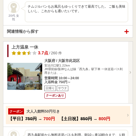
チムジルバンもお風呂もゆっくりできて最高でした。 ご飯も美味
しいし、これからも通いたいです。
20代 女
性
関連情報から探す
上方温泉 一休
3.7点
/ 260 件
大阪府 / 大阪市此花区
安治川口駅1.22km
JR環状線/阪神なんば線「西九条」駅下車 一休送迎バス利
用または、…
営業時間 10:00～24:00
入浴料金 750円～
日帰り
サウナ
クーポンあり
大人入館料50円引き
クーポン
【平日】
750円
→
700円
【土日祝】
850円
→
800円
西九条駅前から無料送迎バスを利用。朝10～夜10時台まで、１時