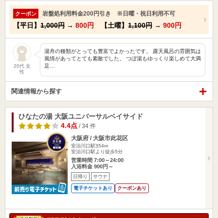
岩盤処利用料金200円引き ※日曜・祝日利用不可
クーポン
【平日】
1,000円
→
800円
【土曜】
1,100円
→
900円
湯舟の種類がとっても豊富でよかったです。 露天風呂の雰囲気は
風情があってとても素敵でした。 つぼ湯もゆっくり楽しめて大満
足…
20代 女
性
関連情報から探す
ひなたの湯 大阪ユニバーサルベイサイド
4.4点
/ 34 件
大阪府 / 大阪市此花区
安治川口駅354m
安治川口駅より徒歩5分
営業時間 7:00～24:00
入浴料金 900円～
日帰り
サウナ
電子チケットあり
クーポンあり