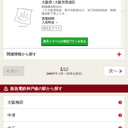
大阪府 / 大阪市西成区
動物園前駅60m
ＪＲ大阪環状線 新今宮駅東出口、地下鉄御堂筋線 動物
園前駅下車より共…
営業時間
入浴料金 ～
宿泊
サウナ
楽天トラベルの宿泊プランを見る
関連情報から探す
1
/
12
前へ
次へ
(
346
件中 1件～30件を表示)
阪急電鉄神戸線の駅から探す
大阪梅田
中津