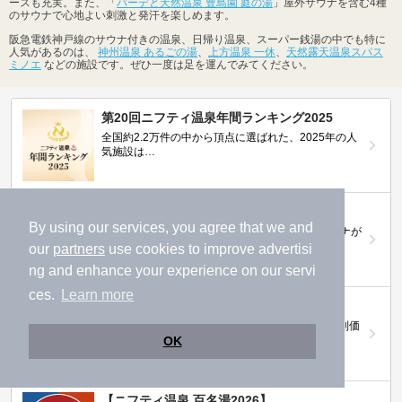
ースも充実。また、「
バーデと天然温泉 豊島園 庭の湯
」屋外サウナを含む4種
のサウナで心地よい刺激と発汗を楽しめます。
阪急電鉄神戸線のサウナ付きの温泉、日帰り温泉、スーパー銭湯の中でも特に
人気があるのは、
神州温泉 あるごの湯
、
上方温泉 一休
、
天然露天温泉スパス
ミノエ
などの施設です。ぜひ一度は足を運んでみてください。
第20回ニフティ温泉年間ランキング2025
全国約2.2万件の中から頂点に選ばれた、2025年の人
気施設は…
ニフティ温泉 サウナランキング2026
By using our services, you agree that we and
おふろ好きユーザーの投票により、全国No.1サウナが
決定！
our
partners
use cookies to improve advertisi
ng and enhance your experience on our servi
ces.
Learn more
ニフティ温泉プレミアムクーポン
ノジマモバイル会員向け 通常よりもお得な「特別価
格」で人気の温泉を満喫できる！
OK
【ニフティ温泉 百名湯2026】