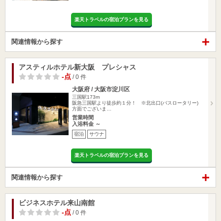
楽天トラベルの宿泊プランを見る
関連情報から探す
アスティルホテル新大阪 プレシャス
-点
/ 0 件
大阪府 / 大阪市淀川区
三国駅173m
阪急三国駅より徒歩約１分！ ※北出口(バスロータリー)
方面でございま…
営業時間
入浴料金 ～
宿泊
サウナ
楽天トラベルの宿泊プランを見る
関連情報から探す
ビジネスホテル来山南館
-点
/ 0 件