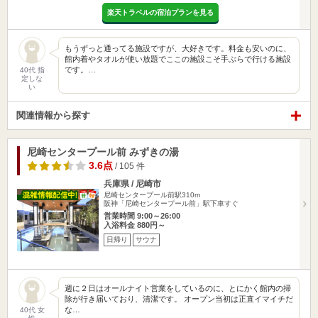
楽天トラベルの宿泊プランを見る
もうずっと通ってる施設ですが、大好きです。料金も安いのに、
館内着やタオルが使い放題でここの施設こそ手ぶらで行ける施設
です。…
40代 指
定しな
い
関連情報から探す
尼崎センタープール前 みずきの湯
3.6点
/ 105 件
兵庫県 / 尼崎市
尼崎センタープール前駅310m
阪神「尼崎センタープール前」駅下車すぐ
営業時間 9:00～26:00
入浴料金 880円～
日帰り
サウナ
週に２日はオールナイト営業をしているのに、とにかく館内の掃
除が行き届いており、清潔です。 オープン当初は正直イマイチだ
な…
40代 女