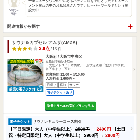
千里ニュータウンの中にあるパチンコ店を中心としたアミューズ
メント施設の中のお風呂屋さんです。ビーバーワールドという施
設の中…
50代～
男性
関連情報から探す
サウナ＆カプセル アムザ(AMZA)
3.6点
/ 13 件
大阪府 / 大阪市中央区
近鉄日本橋駅242m
・大阪メトロ「日本橋駅」、及び近鉄線「近鉄日本橋駅」
各下車より、西方…
営業時間 12:00～翌10:00
入浴料金 1,600円～
日帰り
宿泊
サウナ
電子チケットあり
楽天トラベルの宿泊プランを見る
サウナレギュラーコース割引
電子チケット
【平日限定】大人（中学生以上）
2500円
→
2400円
【土日
祝・特定日限定】大人（中学生以上）
2900円
→
2800円