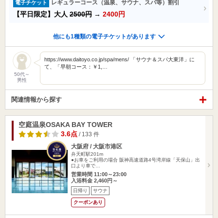
レギュラーコース（温泉、サウナ、スパ等）割引
電子チケット
【平日限定】大人
2500円
→
2400円
他にも1種類の電子チケットがあります
https://www.daitoyo.co.jp/spa/mens/ 「サウナ＆スパ大東洋」に
て、「早朝コース：￥1,…
50代～
男性
関連情報から探す
空庭温泉OSAKA BAY TOWER
3.6点
/ 133 件
大阪府 / 大阪市港区
弁天町駅201m
●お車をご利用の場合 阪神高速道路4号湾岸線「天保山」出
口より車で…
営業時間 11:00～23:00
入浴料金 2,460円～
日帰り
サウナ
クーポンあり