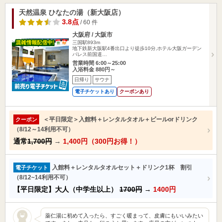
天然温泉 ひなたの湯（新大阪店）
3.8点
/ 60 件
大阪府 / 大阪市
三国駅893m
地下鉄新大阪駅4番出口より徒歩10分,ホテル大阪ガーデン
パレス前国道…
営業時間 6:00～25:00
入浴料金 880円～
日帰り
サウナ
電子チケットあり
クーポンあり
＜平日限定＞入館料＋レンタルタオル＋ビールorドリンク
クーポン
（8/12～14利用不可）
通常
1,700円
→
1,400円（300円お得！）
入館料＋レンタルタオルセット＋ドリンク1杯 割引
電子チケット
（8/12~14利用不可）
【平日限定】大人（中学生以上）
1700円
→
1400円
薬仁湯に初めて入ったら、すごく暖まって、皮膚にもいいみたい