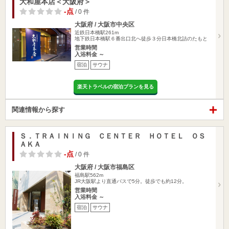
大和屋本店＜大阪府＞
-点
/ 0 件
大阪府 / 大阪市中央区
近鉄日本橋駅261m
地下鉄日本橋駅６番出口北へ徒歩３分日本橋北詰のたもと
営業時間
入浴料金 ～
宿泊
サウナ
楽天トラベルの宿泊プランを見る
関連情報から探す
Ｓ．ＴＲＡＩＮＩＮＧ ＣＥＮＴＥＲ ＨＯＴＥＬ ＯＳ
ＡＫＡ
-点
/ 0 件
大阪府 / 大阪市福島区
福島駅562m
JR大阪駅より直通バスで5分。徒歩でも約12分。
営業時間
入浴料金 ～
宿泊
サウナ