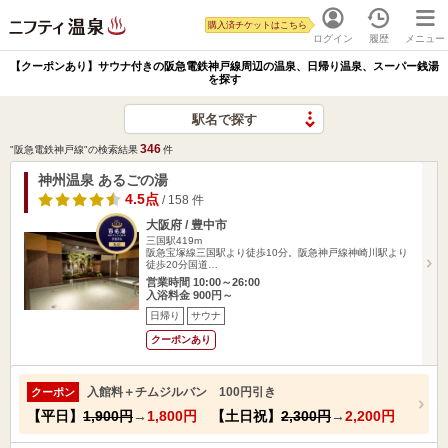
購入済チケットはこちら
ログイン
履歴
メニュー
【クーポンあり】サウナ付きの阪急電鉄神戸線周辺の温泉、日帰り温泉、スーパー銭湯
を探す
駅名で探す
346
"阪急電鉄神戸線"の検索結果
件
神州温泉 あるごの湯
4.5点
/ 158 件
大阪府 / 豊中市
三国駅419m
阪急宝塚線三国駅より徒歩10分。阪急神戸線神崎川駅より
徒歩20分国道…
営業時間 10:00～26:00
入浴料金 900円～
日帰り
サウナ
クーポンあり
入館料＋チムジルバン 100円引き
クーポン
【平日】
1,900円
→
1,800円
【土日祝】
2,300円
→
2,200円