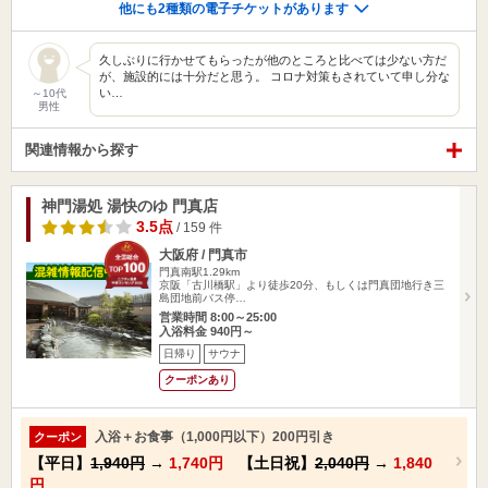
他にも2種類の電子チケットがあります
久しぶりに行かせてもらったが他のところと比べては少ない方だ
が、施設的には十分だと思う。 コロナ対策もされていて申し分な
い…
～10代
男性
関連情報から探す
神門湯処 湯快のゆ 門真店
3.5点
/ 159 件
大阪府 / 門真市
門真南駅1.29km
京阪「古川橋駅」より徒歩20分、もしくは門真団地行き三
島団地前バス停…
営業時間 8:00～25:00
入浴料金 940円～
日帰り
サウナ
クーポンあり
入浴＋お食事（1,000円以下）200円引き
クーポン
【平日】
1,940円
→
1,740円
【土日祝】
2,040円
→
1,840
円