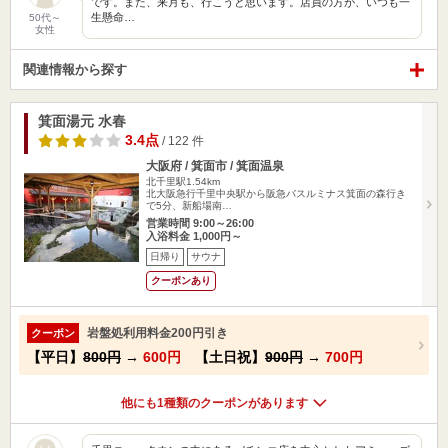
です。また、来月も、行こうと思います。店員の方が、いつも一
生懸命…
50代～
女性
関連情報から探す
箕面湯元 水春
3.4点
/ 122 件
大阪府 / 箕面市 / 箕面温泉
北千里駅1.54km
北大阪急行千里中央駅から阪急バスルミナス箕面の森行き
で5分、新船場南…
営業時間 9:00～26:00
入浴料金 1,000円～
日帰り
サウナ
クーポンあり
岩盤処利用料金200円引き
クーポン
【平日】
800円
→
600円
【土日祝】
900円
→
700円
他にも1種類のクーポンがあります