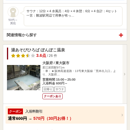
サウナ：12分 × 4 水風呂：4分 × 4 休憩：6分 × 4 合計：4セット
一言：難波駅周辺で用事が有っ…
50代～
男性
関連情報から探す
湯あそびひろば ぽんぽこ温泉
3.6点
/ 26 件
大阪府 / 東大阪市
若江岩田駅971m
・車： ■ 阪神高速道路・13号東大阪線「荒本出入口」よ
り、大阪府…
営業時間 15:00～25:00
入浴料金 600円～
日帰り
サウナ
クーポンあり
入浴料割引
クーポン
通常
600円
→
570円（30円お得！）