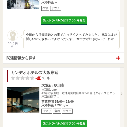
入浴料金 ～
宿泊
サウナ
楽天トラベルの宿泊プランを見る
今日から営業開始との事でさっそく入ってみました。 施設はまだ
新しいのできれいでよかったです。 サウナが好きなのでこれか…
30代 男
性
関連情報から探す
カンデオホテルズ大阪岸辺
-点
/ 0 件
大阪府 / 吹田市
岸辺駅208m
JR岸辺駅直結 敷地内契約駐車場240台（タイムズビエラ
岸辺健都/予…
営業時間 15:00～23:00
入浴料金 1,200円～
日帰り
宿泊
サウナ
楽天トラベルの宿泊プランを見る