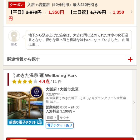
入浴＋岩盤浴（50分利用）最大420円引き
クーポン
【平日】
1,670円
→
1,350円
【土日祝】
1,770円
→
1,350
円
地下から汲み上げた温泉は、太古に閉じ込められた海水の化石温
泉となり、僅かな塩っ気と複雑な味わいになっていました。 内湯
は沸…
匿名
関連情報から探す
うめきた温泉 蓮 Wellbeing Park
4.4点
/ 11 件
大阪府 / 大阪市北区
大阪駅283m
JR大阪駅うめきた地下口(B1F)よりグラングリーン大阪南
館 B1F…
営業時間 0:00～24:00
入浴料金 3,190円～
日帰り
サウナ
電子チケットあり