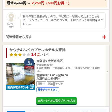
通常
2,750円
→
2,250円（500円お得！）
梅田界隈に温泉がないので、環状線に一駅乗ってたまにこちら
に。 シンフォニーホールでのコンサート前にゆっくり時間を過ご
して…
50代～
女性
関連情報から探す
サウナ&スパ カプセルホテル大東洋
3.4点
/ 41 件
大阪府 / 大阪市北区
中崎町駅280m
■ 大阪Metro「中崎町駅」より、下車後徒歩約5分 ■ JR西
日…
営業時間 12:00～翌10:00
入浴料金 1,600円～
日帰り
宿泊
サウナ
電子チケットあり
楽天トラベルの宿泊プランを見る