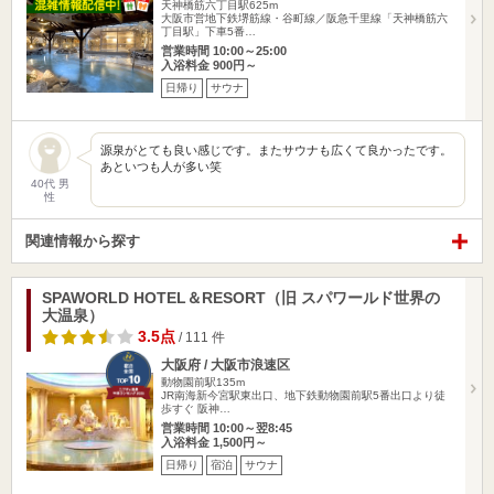
天神橋筋六丁目駅625m
大阪市営地下鉄堺筋線・谷町線／阪急千里線「天神橋筋六
丁目駅」下車5番…
営業時間 10:00～25:00
入浴料金 900円～
日帰り
サウナ
源泉がとても良い感じです。またサウナも広くて良かったです。
あといつも人が多い笑
40代 男
性
関連情報から探す
SPAWORLD HOTEL＆RESORT（旧 スパワールド世界の
大温泉）
3.5点
/ 111 件
大阪府 / 大阪市浪速区
動物園前駅135m
JR南海新今宮駅東出口、地下鉄動物園前駅5番出口より徒
歩すぐ 阪神…
営業時間 10:00～翌8:45
入浴料金 1,500円～
日帰り
宿泊
サウナ