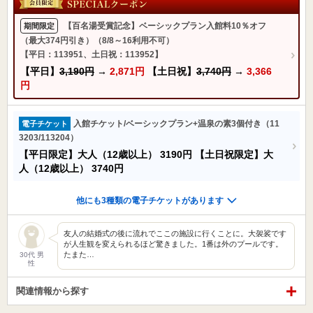
【百名湯受賞記念】ベーシックプラン入館料10％オフ
期間限定
（最大374円引き）（8/8～16利用不可）
【平日：113951、土日祝：113952】
【平日】
3,190円
→
2,871円
【土日祝】
3,740円
→
3,366
円
入館チケット/ベーシックプラン+温泉の素3個付き（11
電子チケット
3203/113204）
【平日限定】大人（12歳以上）
3190円
【土日祝限定】大
人（12歳以上）
3740円
他にも3種類の電子チケットがあります
友人の結婚式の後に流れでここの施設に行くことに。大袈裟です
が人生観を変えられるほど驚きました。1番は外のプールです。
たまた…
30代 男
性
関連情報から探す