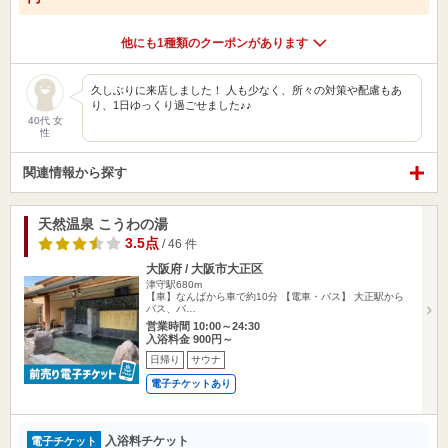
他にも1種類のクーポンがあります
久しぶりに来店しました！ 人も少なく、所々の対策や配慮もあ
り、1日ゆっくり過ごせました♪♪
40代 女
性
関連情報から探す
天然温泉 こうわの湯
3.5点
/ 46 件
大阪府 / 大阪市大正区
津守駅680m
【車】なんばから車で約10分 【電車・バス】 大正駅から
バス、バ…
営業時間 10:00～24:30
入浴料金 900円～
日帰り
サウナ
電子チケットあり
入浴料チケット
電子チケット