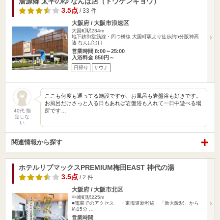
湯源郷 太平のゆ なんば店（トウゲンキョウ）
3.5点
/ 33 件
大阪府 / 大阪市浪速区
大国町駅234m
地下鉄御堂筋線・四つ橋線 大国町駅より徒歩約5分阪神高
速 なんば出口…
営業時間 8:00～25:00
入浴料金 850円～
日帰り
サウナ
ここも何度も通ってる施設ですが、お風呂も岩盤浴も好きです。
お風呂だけさっと入る日もあれば岩盤浴も入れて一日中遊べる場
所です…
40代 指
定しな
い
関連情報から探す
ホテルリブマックスPREMIUM梅田EAST 神代の湯
3.5点
/ 2 件
大阪府 / 大阪市北区
中崎町駅225m
■電車でのアクセス ・東海道新幹線 「新大阪駅」から
約15分 …
営業時間