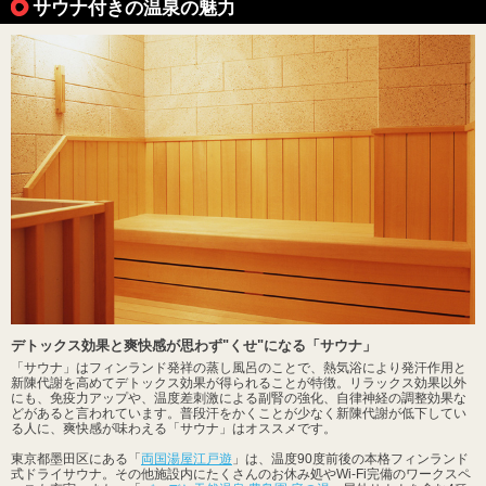
サウナ付きの温泉の魅力
デトックス効果と爽快感が思わず"くせ"になる「サウナ」
「サウナ」はフィンランド発祥の蒸し風呂のことで、熱気浴により発汗作用と
新陳代謝を高めてデトックス効果が得られることが特徴。リラックス効果以外
にも、免疫力アップや、温度差刺激による副腎の強化、自律神経の調整効果な
どがあると言われています。普段汗をかくことが少なく新陳代謝が低下してい
る人に、爽快感が味わえる「サウナ」はオススメです。
東京都墨田区にある「
両国湯屋江戸遊
」は、温度90度前後の本格フィンランド
式ドライサウナ。その他施設内にたくさんのお休み処やWi-Fi完備のワークスペ