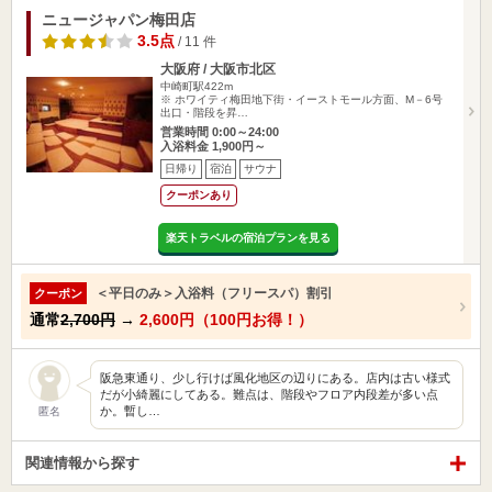
ニュージャパン梅田店
3.5点
/ 11 件
大阪府 / 大阪市北区
中崎町駅422m
※ ホワイティ梅田地下街・イーストモール方面、M－6号
出口・階段を昇…
営業時間 0:00～24:00
入浴料金 1,900円～
日帰り
宿泊
サウナ
クーポンあり
楽天トラベルの宿泊プランを見る
＜平日のみ＞入浴料（フリースパ）割引
クーポン
通常
2,700円
→
2,600円（100円お得！）
阪急東通り、少し行けば風化地区の辺りにある。店内は古い様式
だが小綺麗にしてある。難点は、階段やフロア内段差が多い点
か。暫し…
匿名
関連情報から探す