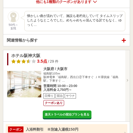
他にも1種類のクーポンがあります
懐かしい曲が流れていて、施設も老朽化していて タイムスリップ
したようなところでした。めちゃめちゃ混んでる訳でもなく、ゆ
っく…
50代～
女性
関連情報から探す
ホテル阪神大阪
3.5点
/ 29 件
大阪府 / 大阪市
福島駅105m
阪神電車「福島駅」西出口②下車すぐ ＪＲ環状線「福島
駅」下車すぐ …
営業時間 10:00～23:00
入浴料金 2,750円～
日帰り
宿泊
サウナ
クーポンあり
楽天トラベルの宿泊プランを見る
入浴料割引 ※別途入湯税150円
クーポン