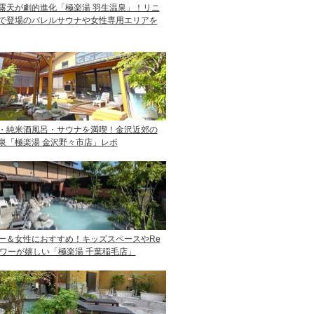
露天が劇的進化「極楽湯 羽生温泉」！リニ
で登場のバレルサウナや女性専用エリアを
・純米酒風呂・サウナを満喫！金沢近郊の
泉「極楽湯 金沢野々市店」レポ
ー＆女性におすすめ！キッズスペースやRe
ャワーが嬉しい「極楽湯 千葉稲毛店」