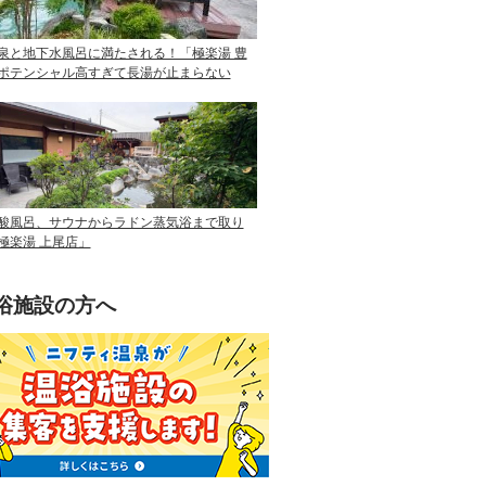
泉と地下水風呂に満たされる！「極楽湯 豊
ポテンシャル高すぎて長湯が止まらない
酸風呂、サウナからラドン蒸気浴まで取り
極楽湯 上尾店」
浴施設の方へ
ニフティ温泉を使って手軽に集