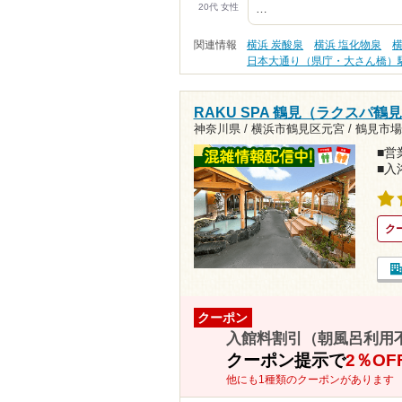
20代 女性
…
関連情報
横浜 炭酸泉
横浜 塩化物泉
横
日本大通り（県庁・大さん橋）
RAKU SPA 鶴見（ラクスパ鶴
神奈川県 / 横浜市鶴見区元宮 /
鶴見市場駅
■営業
■入
ク
クーポン
入館料割引（朝風呂利用
クーポン提示で
2％OF
他にも1種類のクーポンがあります