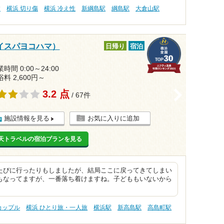
病
横浜 切り傷
横浜 冷え性
新綱島駅
綱島駅
大倉山駅
カイスパヨコハマ）
日帰り
宿泊
時間 0:00～24:00
浴料 2,600円～
3.2 点
>
/ 67件
施設情報を見る
お気に入りに追加
天トラベルの宿泊プランを見る
たびに行ったりもしましたが、結局ここに戻ってきてしまい
もなってますが、一番落ち着けますね。子どももいないから
カップル
横浜 ひとり旅・一人旅
横浜駅
新高島駅
高島町駅