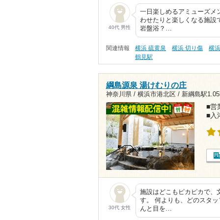
一日楽しめるアミューズメ
わせたりと楽しくなる施設
40代 男性
岩盤浴？…
関連情報
横浜 硫黄泉
横浜 切り傷
横浜
鶴見駅
綱島源泉 湯けむりの庄
神奈川県 / 横浜市港北区 /
新綱島駅1.05
■営業
■入
施設はどこもピカピカで、
す。 何よりも、どのスタッ
30代 女性
んと目を…