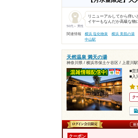
リニューアルしてから痒い
イヤーもなんだか高級な物
50代～ 男性
関連情報
横浜 塩化物泉
横浜 美肌の湯
中山駅
天然温泉 満天の湯
神奈川県 / 横浜市保土ケ谷区 /
上星川駅
■営業
■入
ク
クーポン