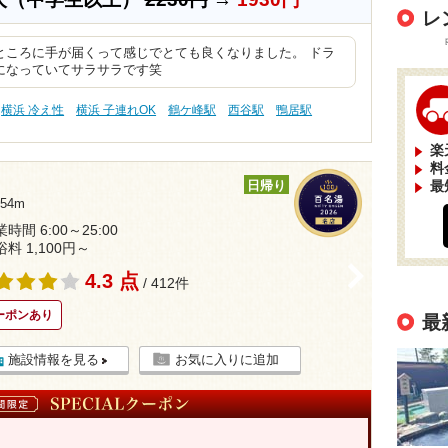
レ
ところに手が届くって感じでとても良くなりました。 ドラ
になっていてサラサラです笑
横浜 冷え性
横浜 子連れOK
鶴ケ峰駅
西谷駅
鴨居駅
楽
料
最
日帰り
54m
時間 6:00～25:00
浴料 1,100円～
>
4.3 点
/ 412件
ーポンあり
最
施設情報を見る
お気に入りに追加