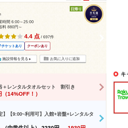
日帰り
m
時間 6:00～25:00
浴料 880円～
4.4 点
>
/ 697件
子チケットあり
クーポンあり
施設情報を見る
お気に入りに追加
キ
>
浴＋レンタルタオルセット 割引き
0円（14%OFF！）
】【9:00~利用可】入館+岩盤+レンタルタ
>
人（中学生以上）
2230円
→
1930円