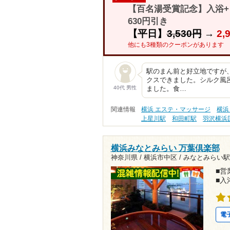
【百名湯受賞記念】入浴
630円引き
【平日】
3,530円
→
2,
他にも3種類のクーポンがあります
駅のまん前と好立地ですが
クスできました。シルク風
40代 男性
ました。食…
関連情報
横浜 エステ・マッサージ
横浜
上星川駅
和田町駅
羽沢横浜
横浜みなとみらい 万葉倶楽部
神奈川県 / 横浜市中区 /
みなとみらい駅5
■営業
■入
電