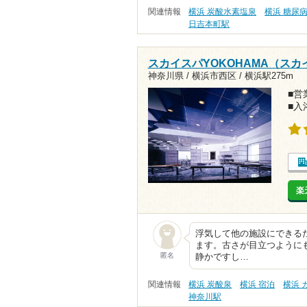
関連情報
横浜 炭酸水素塩泉
横浜 糖尿
日吉本町駅
スカイスパYOKOHAMA（ス
神奈川県 / 横浜市西区 /
横浜駅275m
■営業
■入
楽
浮気して他の施設にできる
ます。古さが目立つように
匿名
静かですし…
関連情報
横浜 炭酸泉
横浜 宿泊
横浜 
神奈川駅