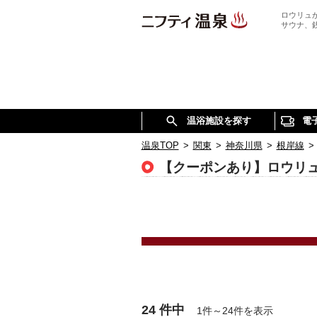
ロウリュ
サウナ、
温浴施設を探す
電
温泉TOP
>
関東
>
神奈川県
>
根岸線
>
【クーポンあり】ロウリ
24 件中
1件～24件を表示