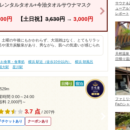
サウナ＆
+レンタルタオル+今治タオルサウナマスク
ューアル
>
レポート
900円
【土日祝】
3,630円
→
3,000円
、土曜の午後にもかかわらず、大混雑はなく、とてもリラッ
呂や漢方炭酸泉があり、男ながら、肌への気遣いが感じられ
天然温泉
日帰り温
 お食事・食事処
横浜 駅近（徒歩10分以内）
横浜 朝風呂
国大駅
星川駅
日帰り
宿泊
29m
時間 0:00～24:00
ファミリ
浴料 2,000円～
Faのシ
3.7 点
/ 207件
>
子チケットあり
クーポンあり