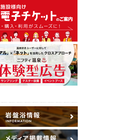
温泉・日帰り温泉・スーパー銭
広告出稿のご案内