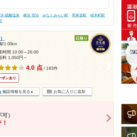
浜 硫酸塩泉
横浜 宿泊
みなとみらい駅
馬車道駅
桜木町駅
駅
見）
日帰り
1.00km
時間 10:00～26:00
浴料 1,050円～
>
4.0 点
/ 183件
ーポンあり
施設情報を見る
お気に入りに追加
不可）
>
F！