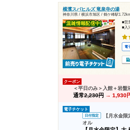
横濱スパヒルズ 竜泉寺の湯
神奈川県 / 横浜市旭区 /
鶴ケ峰駅1.72k
■営業
■入
電
クーポン
＜平日のみ＞入館＋岩盤
通常
2,230円
→
1,93
電子チケット
【月水金限定
日付指定
オル
【月水金限定】大