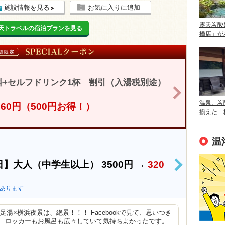
施設情報を見る
お気に入りに追加
露天炭酸
天トラベルの宿泊プランを見る
橋店」が
+セルフドリンク1杯 割引（入湯税別途）
>
温泉、炭
,760円（500円お得！）
揃えた「
温
日】大人（中学生以上）
3500円
→
320
>
あります
湯×横浜夜景は、絶景！！！ Facebookで見て、思いつき
。 ロッカーもお風呂も広々していて気持ちよかったです。