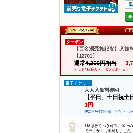
楽
クーポン
【百名湯受賞記念】入館料
【12701】
通常
4,260円相当
→
3
他にも4種類のクーポンがあります
電子チケット
大人入館料割引
【平日、土日祝全
0円
他にも6種類の電子チケットが
1度は行くべき施設。屋上の足
で夕方からお邪魔しました