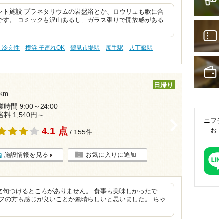
ント施設 プラネタリウムの岩盤浴とか、ロウリュも歌に合
です。 コミックも沢山あるし、ガラス張りで開放感がある
 冷え性
横浜 子連れOK
鶴見市場駅
尻手駅
八丁畷駅
日帰り
km
時間 9:00～24:00
浴料 1,540円～
ニフ
>
4.1 点
お
/ 155件
施設情報を見る
お気に入りに追加
文句つけるところがありません。 食事も美味しかったで
フの方も感じが良いことが素晴らしいと思いました。 ちゃ