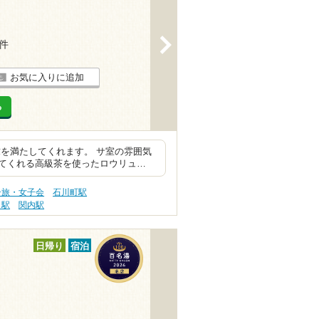
>
6件
お気に入りに追加
る
を満たしてくれます。 サ室の雰囲気
てくれる高級茶を使ったロウリュ…
子旅・女子会
石川町駅
）駅
関内駅
日帰り
宿泊