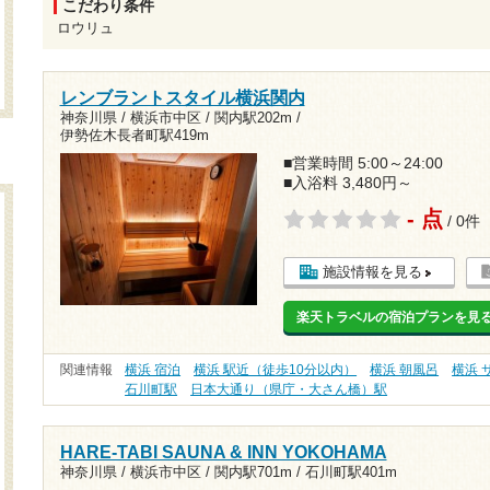
こだわり条件
ロウリュ
レンブラントスタイル横浜関内
神奈川県 / 横浜市中区 /
関内駅202m
/
伊勢佐木長者町駅419m
■営業時間 5:00～24:00
■入浴料 3,480円～
- 点
/ 0件
施設情報を見る
楽天トラベルの宿泊プランを見
関連情報
横浜 宿泊
横浜 駅近（徒歩10分以内）
横浜 朝風呂
横浜 
石川町駅
日本大通り（県庁・大さん橋）駅
HARE-TABI SAUNA & INN YOKOHAMA
神奈川県 / 横浜市中区 /
関内駅701m
/
石川町駅401m