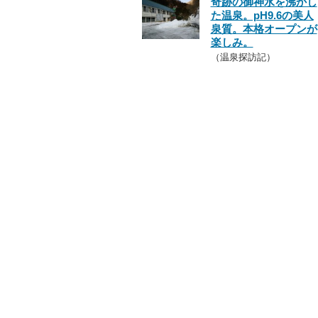
奇跡の御神水を沸かし
た温泉。pH9.6の美人
泉質。本格オープンが
楽しみ。
（温泉探訪記）