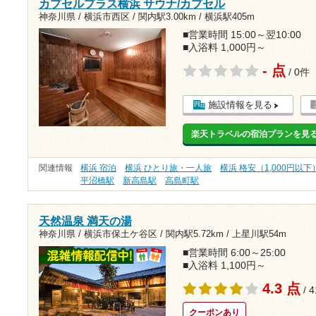
カプセルプラス横浜 サウナ/カプセル
神奈川県 / 横浜市西区 /
関内駅3.00km
/
横浜駅405m
■営業時間 15:00～翌10:00
■入浴料 1,000円～
- 点
/ 0件
施設情報を見る
楽天トラベルの宿泊プランを見
関連情報
横浜 宿泊
横浜 ひとり旅・一人旅
横浜 格安（1,000円以下
平沼橋駅
新高島駅
高島町駅
天然温泉 満天の湯
神奈川県 / 横浜市保土ケ谷区 /
関内駅5.72km
/
上星川駅54m
■営業時間 6:00～25:00
■入浴料 1,100円～
4.3 点
/ 
クーポンあり