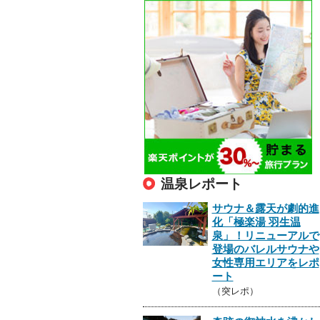
温泉レポート
サウナ＆露天が劇的進
化「極楽湯 羽生温
泉」！リニューアルで
登場のバレルサウナや
女性専用エリアをレポ
ート
（突レポ）