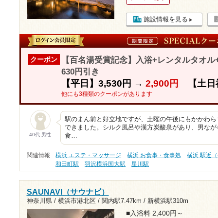
施設情報を見る
【百名湯受賞記念】入浴+レンタルタオ
クーポン
630円引き
【平日】
3,530円
→
2,900円
【土日
他にも3種類のクーポンがあります
駅のまん前と好立地ですが、土曜の午後にもかかわら
できました。シルク風呂や漢方炭酸泉があり、男なが
40代 男性
食…
関連情報
横浜 エステ・マッサージ
横浜 お食事・食事処
横浜 駅近（
和田町駅
羽沢横浜国大駅
星川駅
SAUNAVI（サウナビ）
神奈川県 / 横浜市港北区 /
関内駅7.47km
/
新横浜駅310m
■入浴料 2,400円～