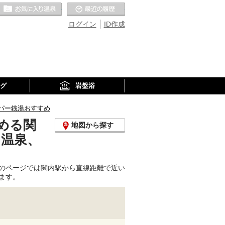
お気に入りの温泉
最近の履歴
ログイン
ID作成
グ
岩盤浴
パー銭湯おすすめ
める関
地図から探す
り温泉、
のページでは関内駅から直線距離で近い
ます。