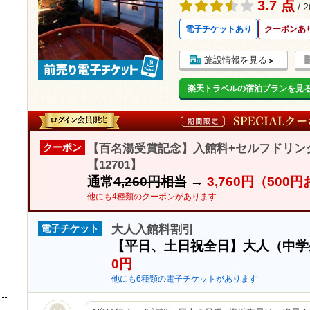
3.7 点
/ 
電子チケットあり
クーポンあ
施設情報を見る
楽天トラベルの宿泊プランを見
【百名湯受賞記念】入館料+セルフドリン
クーポン
【12701】
通常
4,260円相当
→
3,760円（500
他にも4種類のクーポンがあります
大人入館料割引
電子チケット
【平日、土日祝全日】大人（中
0円
他にも6種類の電子チケットがあります