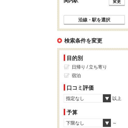
関内駅
変更
沿線・駅を選択
検索条件を変更
目的別
日帰り / 立ち寄り
宿泊
口コミ評価
指定なし
以上
予算
下限なし
～