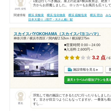
1度は行くべき施設。屋上の足湯×横浜夜景は、絶景！！！
方からお邪魔しました。 ロッカーもお風呂も広々し
20代 女性
関連情報
横浜 炭酸泉
横浜 塩化物泉
横浜 硫酸塩泉
横浜 宿泊
み
日本大通り（県庁・大さん橋）駅
スカイスパYOKOHAMA（スカイスパヨコハマ）
神奈川県 / 横浜市西区 /
関内駅2.52km
/
横浜駅275m
■営業時間 0:00～24:00
■入浴料 2,600円～
3.2 点
/ 
施設情報を見る
楽天トラベルの宿泊プランを見
浮気して他の施設にできるたびに行ったりもしました
す。古さが目立つようにもなってますが、一番落ち着
匿名
すし…