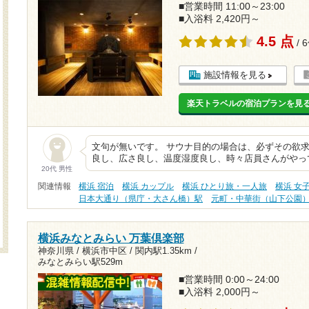
■営業時間 11:00～23:00
■入浴料 2,420円～
4.5 点
/ 
施設情報を見る
楽天トラベルの宿泊プランを見
文句が無いです。 サウナ目的の場合は、必ずその欲求
良し、広さ良し、温度湿度良し、時々店員さんがやっ
20代 男性
関連情報
横浜 宿泊
横浜 カップル
横浜 ひとり旅・一人旅
横浜 女
日本大通り（県庁・大さん橋）駅
元町・中華街（山下公園
横浜みなとみらい 万葉倶楽部
神奈川県 / 横浜市中区 /
関内駅1.35km
/
みなとみらい駅529m
■営業時間 0:00～24:00
■入浴料 2,000円～