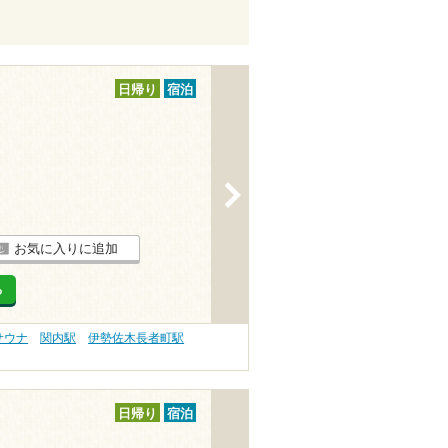
日帰り
宿泊
>
お気に入りに追加
る
サウナ
関内駅
伊勢佐木長者町駅
日帰り
宿泊