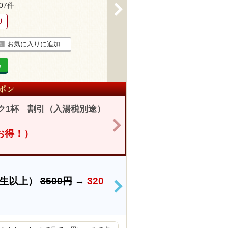
207件
>
り
お気に入りに追加
る
ク1杯 割引（入湯税別途）
>
円お得！）
学生以上）
3500円
→
320
>