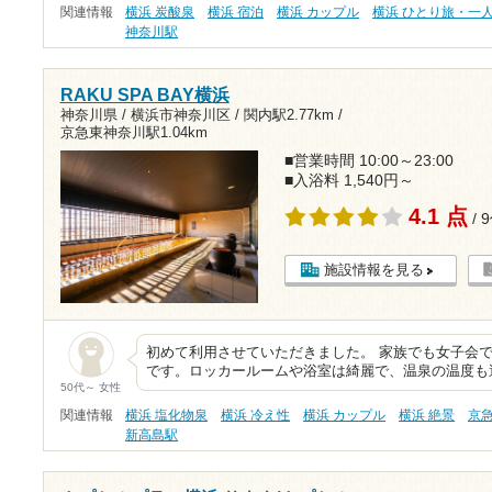
関連情報
横浜 炭酸泉
横浜 宿泊
横浜 カップル
横浜 ひとり旅・一
神奈川駅
RAKU SPA BAY横浜
神奈川県 / 横浜市神奈川区 /
関内駅2.77km
/
京急東神奈川駅1.04km
■営業時間 10:00～23:00
■入浴料 1,540円～
4.1 点
/ 
施設情報を見る
初めて利用させていただきました。 家族でも女子会
です。ロッカールームや浴室は綺麗で、温泉の温度も
50代～ 女性
関連情報
横浜 塩化物泉
横浜 冷え性
横浜 カップル
横浜 絶景
京
新高島駅