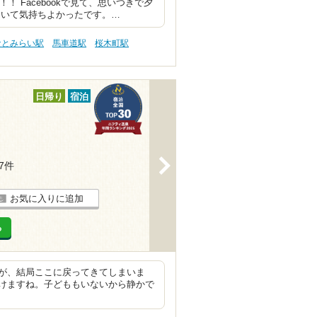
 Facebookで見て、思いつきで夕
ていて気持ちよかったです。…
なとみらい駅
馬車道駅
桜木町駅
日帰り
宿泊
>
67件
お気に入りに追加
る
が、結局ここに戻ってきてしまいま
けますね。子どももいないから静かで