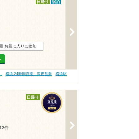
日帰り
宿泊
>
お気に入りに追加
る
）
横浜 24時間営業、深夜営業
横浜駅
日帰り
>
412件