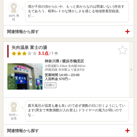
僕が子供の頃から(いや、もっと前からなのは間違いない)存在す
るであろう、昭和レトロな懐かしさを感じる地域密着型銭湯。
ビ…
30代 男
性
関連情報から探す
矢向温泉 富士の湯
お気に入
りに追加
3.1点
/ 7 件
神奈川県 / 横浜市鶴見区
小田栄駅3.33km
矢向駅392m
JR南武線 矢向駅より徒歩5分
営業時間 14:00～23:00
入浴料金 570円～
日帰り
露天風呂が温度も趣も良いので必ず偶数の日に行くようにしてい
ます(男女で奇数偶数が入れ替え) ドライヤーの風力が弱いので
な…
50代～
女性
関連情報から探す