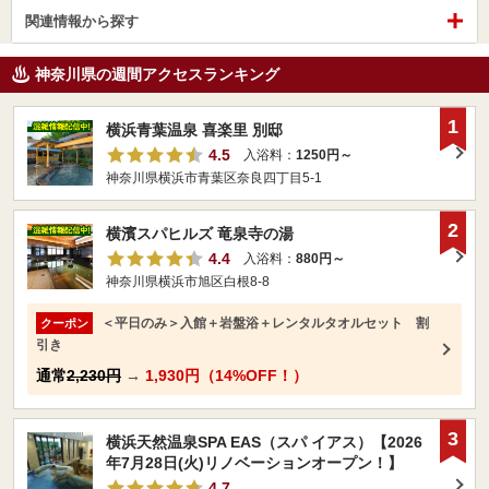
関連情報から探す
神奈川県の週間アクセスランキング
1
横浜青葉温泉 喜楽里 別邸
4.5
入浴料：
1250円～
神奈川県横浜市青葉区奈良四丁目5-1
2
横濱スパヒルズ 竜泉寺の湯
4.4
入浴料：
880円～
神奈川県横浜市旭区白根8-8
＜平日のみ＞入館＋岩盤浴＋レンタルタオルセット 割
クーポン
引き
通常
2,230円
→
1,930円（14%OFF！）
3
横浜天然温泉SPA EAS（スパ イアス）【2026
年7月28日(火)リノベーションオープン！】
4.7