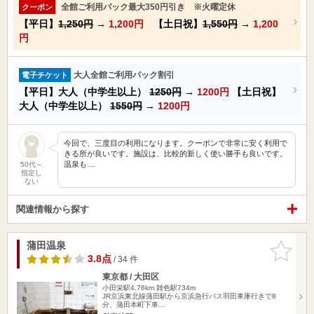
全館ご利用パック最大350円引き ※火曜定休
クーポン
【平日】
1,250円
→
1,200円
【土日祝】
1,550円
→
1,200
円
大人全館ご利用パック割引
電子チケット
【平日】大人（中学生以上）
1250円
→
1200円
【土日祝】
大人（中学生以上）
1550円
→
1200円
今回で、三度目の利用になります。クーポンで非常に安く利用で
きる所が良いです。施設は、比較的新しく使い勝手も良いです。
温泉も…
50代～
指定し
ない
関連情報から探す
蒲田温泉
お気に入
りに追加
3.8点
/ 34 件
東京都 / 大田区
小田栄駅4.76km
雑色駅734m
JR京浜東北線蒲田駅から京浜急行バス羽田車庫行きで8
分、蒲田本町下車…