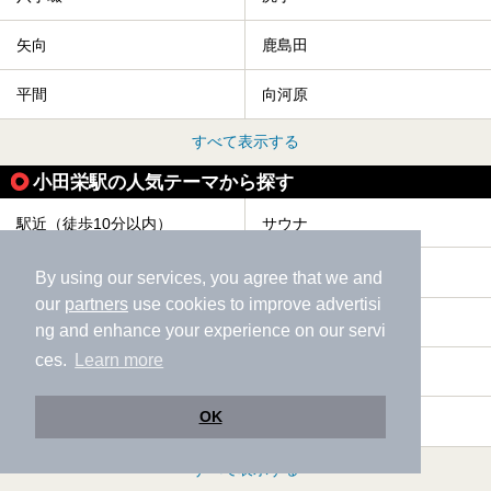
矢向
鹿島田
平間
向河原
すべて表示する
小田栄駅の人気テーマから探す
駅近（徒歩10分以内）
サウナ
ひとり旅・一人旅
格安（1,000円以下）
By using our services, you agree that we and
our
partners
use cookies to improve advertisi
水風呂
宿泊
ng and enhance your experience on our servi
ces.
Learn more
露天風呂
ホテル
OK
お食事・食事処
エステ・マッサージ
すべて表示する