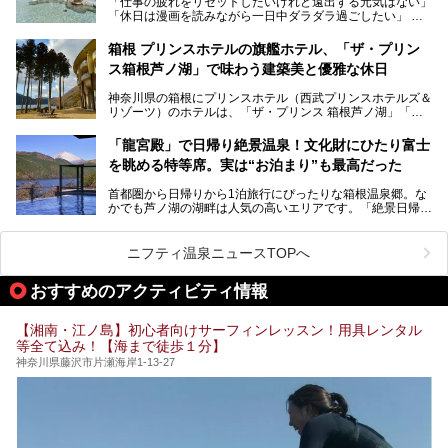
「仕事の疲れをリセットしたいけれど遠出する元気はない」
今回は、そんな大注目の施設に一足先にお邪魔し、その全貌
「休日は漫画を読みながら一日中ダラダラ過ごしたい」
を見学させていただきました！
「子ども連れでも気兼ねなく、家事を忘れてリフレッシュし
たい」
サウナ室の中に咲き誇る桜、魚たちが泳ぐ水風呂、そしてバ
箱根 プリンスホテルの旗艦ホテル、「ザ・プリン
リのビーチを思わせる休憩スペース…。驚きの連続だった館
ス箱根芦ノ湖」で味わう建築美と優雅な休日
そんな「癒やされたい」という願いを叶えてくれるのが、神
内の様子をレポートします！
奈川県のスーパー銭湯。
神奈川県の箱根にプリンスホテル（西武プリンスホテルズ＆
神奈川県には、サウナや岩盤浴、一日中遊べるエンタメ施設
リゾーツ）のホテルは、「ザ・プリンス 箱根芦ノ湖」「芦
など、“非日常”を味わえるスーパー銭湯が数多く揃っていま
ノ湖畔 蛸川温泉 龍宮殿」「箱根湯の花プリンスホテル」
す。しかし、選択肢が多いからこそ「どの施設か迷ってしま
「箱根仙石原プリンスホテル」と4軒あり、今回ご紹介する
う」という人も多いはず。
「龍宮殿」で日帰り絶景温泉！文化財にひたり富士
「ザ・プリンス 箱根芦ノ湖」は、その中でもフラッグシッ
を眺める特等席。実は“お泊まり”も最高だった
プ（旗艦）に位置づけられる特別なホテルです。
そこで今回は、神奈川県内の人気施設26選を「安さ」「岩
盤浴・漫画の充実度」「景色の良さ」「高級感」「深夜営
首都圏から日帰りから1泊旅行にぴったりな箱根温泉郷。な
昭和の日本を代表する建築家の一人、村野藤吾が芦ノ湖の畔
業」「駅近」など、目的別に厳選して紹介します。
かでも芦ノ湖の湖畔は人気の高いエリアです。「絶景日帰り
に建てた桃源郷のようなホテルがここ。自家源泉の温泉や、
今の気分にぴったりの施設を見つけて、最高のリフレッシュ
温泉 龍宮殿本館」は、露天風呂から芦ノ湖と富士山の両方
こだわりぬいた食もあわせて、このホテルの魅力をレポート
時間を過ごす参考にしていただけますと幸いです。
が楽しめるまさに眺望自慢の日帰り温泉。
します。
ニフティ温泉ニュースTOPへ
そしてここは全24室の「箱根 芦ノ湖畔蛸川温泉 龍宮殿」と
───
して宿泊もできます。宿泊者は「龍宮殿本館」の営業時間に
提供元：株式会社西武・プリンスホテルズワールドワイド
おすすめのアクティビティ情報
加えて、朝6時からの宿泊者専用時間帯にも「龍宮殿本館」
【PR】
のお風呂が利用できます。
この記事はザ・プリンス 箱根芦ノ湖のPR記事です。
【湘南・江ノ島】初心者向けサーフィンレッスン！用具レンタル
今回は日帰り温泉としての「絶景日帰り温泉 龍宮殿本館
等全て込み！【海まで徒歩１分】
（以下、龍宮殿本館）」と、旅館としての「箱根 芦ノ湖畔
蛸川温泉 龍宮殿（以下、龍宮殿）」の両方の魅力をたっぷ
神奈川県藤沢市片瀬海岸1-13-27
りお伝えします！
ここは箱根神社、九頭龍神社、白龍神社、箱根元宮と箱根の
4つの神社に囲まれたパワースポットです。
───
提供元：株式会社西武・プリンスホテルズワールドワイド