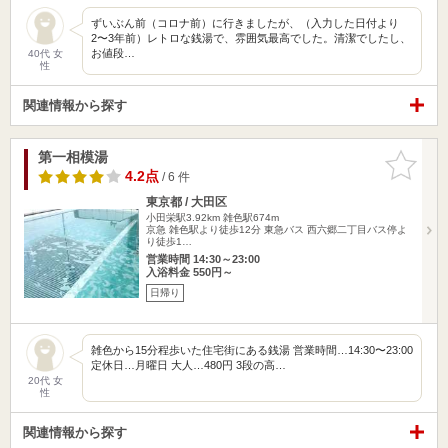
ずいぶん前（コロナ前）に行きましたが、（入力した日付より
2〜3年前）レトロな銭湯で、雰囲気最高でした。清潔でしたし、
お値段…
40代 女
性
関連情報から探す
第一相模湯
お気に入
りに追加
4.2点
/ 6 件
東京都 / 大田区
小田栄駅3.92km
雑色駅674m
京急 雑色駅より徒歩12分 東急バス 西六郷二丁目バス停よ
り徒歩1…
営業時間 14:30～23:00
入浴料金 550円～
日帰り
雑色から15分程歩いた住宅街にある銭湯 営業時間…14:30〜23:00
定休日…月曜日 大人…480円 3段の高…
20代 女
性
関連情報から探す