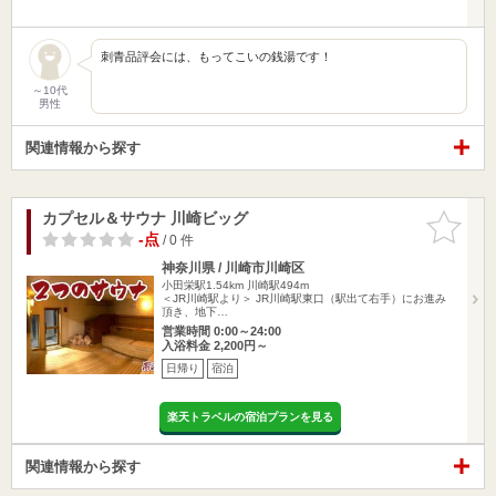
刺青品評会には、もってこいの銭湯です！
～10代
男性
関連情報から探す
カプセル＆サウナ 川崎ビッグ
お気に入
りに追加
-点
/ 0 件
神奈川県 / 川崎市川崎区
小田栄駅1.54km
川崎駅494m
＜JR川崎駅より＞ JR川崎駅東口（駅出て右手）にお進み
頂き、地下…
営業時間 0:00～24:00
入浴料金 2,200円～
日帰り
宿泊
楽天トラベルの宿泊プランを見る
関連情報から探す