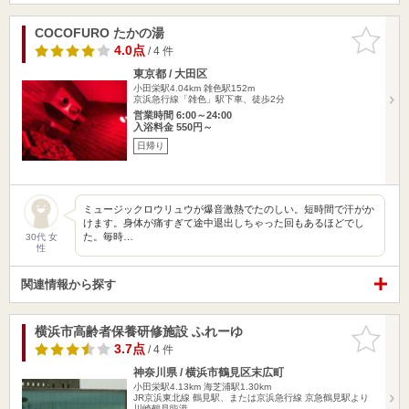
COCOFURO たかの湯
お気に入
りに追加
4.0点
/ 4 件
東京都 / 大田区
小田栄駅4.04km
雑色駅152m
京浜急行線「雑色」駅下車、徒歩2分
営業時間 6:00～24:00
入浴料金 550円～
日帰り
ミュージックロウリュウが爆音激熱でたのしい。短時間で汗がか
けます。身体が痛すぎて途中退出しちゃった回もあるほどでし
た。毎時…
30代 女
性
関連情報から探す
横浜市高齢者保養研修施設 ふれーゆ
お気に入
りに追加
3.7点
/ 4 件
神奈川県 / 横浜市鶴見区末広町
小田栄駅4.13km
海芝浦駅1.30km
JR京浜東北線 鶴見駅、または京浜急行線 京急鶴見駅より
川崎鶴見臨港…