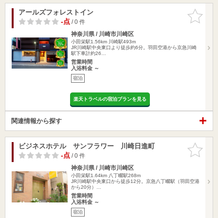
アールズフォレストイン
お気に入
りに追加
-点
/ 0 件
神奈川県 / 川崎市川崎区
小田栄駅1.56km
川崎駅493m
JR川崎駅中央東口より徒歩約6分。羽田空港から京急川崎
駅下車計約26…
営業時間
入浴料金 ～
宿泊
楽天トラベルの宿泊プランを見る
関連情報から探す
ビジネスホテル サンフラワー 川崎日進町
お気に入
りに追加
-点
/ 0 件
神奈川県 / 川崎市川崎区
小田栄駅1.64km
八丁畷駅268m
JR川崎駅中央東口から徒歩12分。京急八丁畷駅（羽田空港
から20分）…
営業時間
入浴料金 ～
宿泊