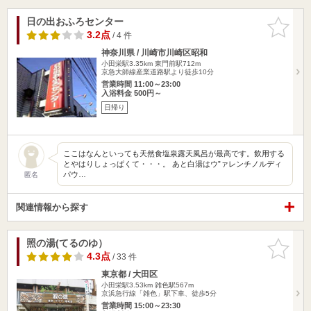
日の出おふろセンター
お気に入
りに追加
3.2点
/ 4 件
神奈川県 / 川崎市川崎区昭和
小田栄駅3.35km
東門前駅712m
京急大師線産業道路駅より徒歩10分
営業時間 11:00～23:00
入浴料金 500円～
日帰り
ここはなんといっても天然食塩泉露天風呂が最高です。飲用する
とやはりしょっぱくて・・・。 あと白湯はウ”ァレンチノルディ
パウ…
匿名
関連情報から探す
照の湯(てるのゆ）
お気に入
りに追加
4.3点
/ 33 件
東京都 / 大田区
小田栄駅3.53km
雑色駅567m
京浜急行線「雑色」駅下車、徒歩5分
営業時間 15:00～23:30