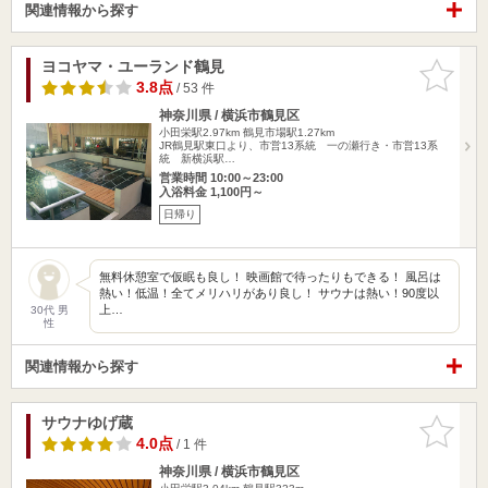
関連情報から探す
ヨコヤマ・ユーランド鶴見
お気に入
りに追加
3.8点
/ 53 件
神奈川県 / 横浜市鶴見区
小田栄駅2.97km
鶴見市場駅1.27km
JR鶴見駅東口より、市営13系統 一の瀬行き・市営13系
統 新横浜駅…
営業時間 10:00～23:00
入浴料金 1,100円～
日帰り
無料休憩室で仮眠も良し！ 映画館で待ったりもできる！ 風呂は
熱い！低温！全てメリハリがあり良し！ サウナは熱い！90度以
上…
30代 男
性
関連情報から探す
サウナゆげ蔵
お気に入
りに追加
4.0点
/ 1 件
神奈川県 / 横浜市鶴見区