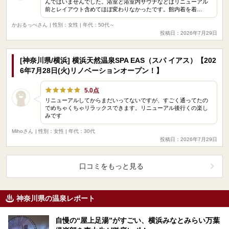
んではいませんでした。浴室と浴室内サウナなどはリニューアル
前とレイアウト含めてほぼ変わりなかったです。館内着を着…
かおるっぺさん
| 性別：女性 | 年代：50代～
投稿日：2026年7月29日
[神奈川県/横浜] 横浜天然温泉SPA EAS（スパ イアス）【202
6年7月28日(火)リノベーションオープン！】
5.0点
リニューアルしてからまだいってないですが、すごく通ってたの
でめちゃくちゃリラックスできます。リニューアル後行くの楽し
みです
Mihoさん
| 性別：女性 | 年代：30代
投稿日：2026年7月29日
口コミをもっと見る
神奈川県の温泉レポート
自慢の“屋上足湯”がすごい、横浜みなとみらい万葉