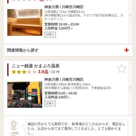
神奈川県 / 川崎市川崎区
小田栄駅1.71km
川崎駅311m
JR川崎駅東口から徒歩5分。アゼリア地下街36番出口。ラ
チッタデッラ…
営業時間 10:00～23:00
入浴料金 3,600円～
日帰り
関連情報から探す
ニュー銭湯 かまぶろ温泉
お気に入
りに追加
3.0点
/ 10 件
神奈川県 / 川崎市川崎区
小田栄駅1.86km
鈴木町駅1.12km
JR川崎駅から路線バス利用10分、下車後徒歩2分
営業時間 6:00～24:00
入浴料金 530円～
日帰り
施設の方がとても親切です。 駐車場がどこかわからず、電話をし
たら、お店から出てきて案内してくれました。とても助かりま
し…
～10代