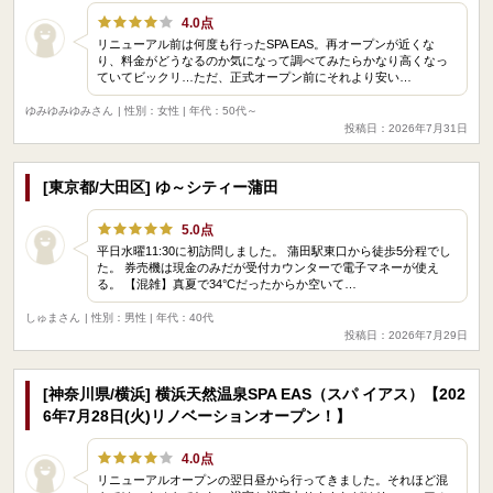
4.0点
リニューアル前は何度も行ったSPA EAS。再オープンが近くな
り、料金がどうなるのか気になって調べてみたらかなり高くなっ
ていてビックリ…ただ、正式オープン前にそれより安い…
ゆみゆみゆみさん
| 性別：女性 | 年代：50代～
投稿日：2026年7月31日
[東京都/大田区] ゆ～シティー蒲田
5.0点
平日水曜11:30に初訪問しました。 蒲田駅東口から徒歩5分程でし
た。 券売機は現金のみだが受付カウンターで電子マネーが使え
る。 【混雑】真夏で34°Cだったからか空いて…
しゅまさん
| 性別：男性 | 年代：40代
投稿日：2026年7月29日
[神奈川県/横浜] 横浜天然温泉SPA EAS（スパ イアス）【202
6年7月28日(火)リノベーションオープン！】
4.0点
リニューアルオープンの翌日昼から行ってきました。それほど混