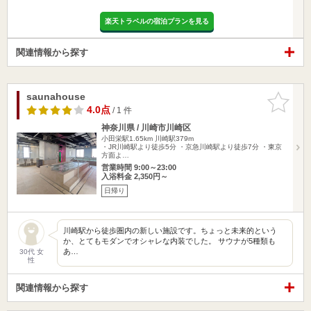
楽天トラベルの宿泊プランを見る
関連情報から探す
saunahouse
お気に入
りに追加
4.0点
/ 1 件
神奈川県 / 川崎市川崎区
小田栄駅1.65km
川崎駅379m
・JR川崎駅より徒歩5分 ・京急川崎駅より徒歩7分 ・東京
方面よ…
営業時間 9:00～23:00
入浴料金 2,350円～
日帰り
川崎駅から徒歩圏内の新しい施設です。ちょっと未来的という
か、とてもモダンでオシャレな内装でした。 サウナが5種類も
あ…
30代 女
性
関連情報から探す