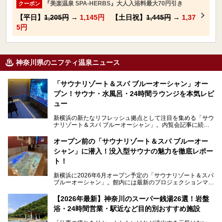
『美楽温泉 SPA-HERBS』大人入浴料最大70円引き
クーポン
【平日】
1,205円
→
1,145円
【土日祝】
1,445円
→
1,37
5円
神奈川県のニフティ温泉ニュース
「サウナリゾート＆スパ ブルーオーシャン」オー
プン！サウナ・水風呂・24時間ラウンジを本気レビ
ュー
新横浜の新たなリフレッシュ拠点として注目を集める「サウ
ナリゾート＆スパ ブルーオーシャン」。内覧会記事に続
き、今回は実際に体験してみたリアルな様子をレポートしま
す。サウナや水風呂の気持ちよさはもちろん、リラックスス
オープン前の「サウナリゾート＆スパ ブルーオー
ペースの過ごしやすさまで徹底チェック。新横浜エリアで日
シャン」に潜入！没入型サウナの魅力を徹底レポー
常の疲れをリセットしたい人、ライブやスポーツ観戦遠征組
は必見です。
ト！
新横浜に2026年6月オープン予定の「サウナリゾート＆スパ
ブルーオーシャン」。館内には最新のプロジェクションマッ
ピングが多用され、まるで世界を旅しているかのような圧倒
的な“没入感（イマーシブ）”を体験できます。
【2026年最新】神奈川のスーパー銭湯26選！岩盤
浴・24時間営業・駅近など目的別おすすめ施設