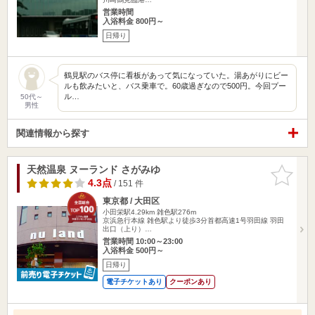
営業時間
入浴料金 800円～
日帰り
鶴見駅のバス停に看板があって気になっていた。湯あがりにビー
ルも飲みたいと、バス乗車で。60歳過ぎなので500円。今回プー
ル…
50代～
男性
関連情報から探す
天然温泉 ヌーランド さがみゆ
お気に入
りに追加
4.3点
/ 151 件
東京都 / 大田区
小田栄駅4.29km
雑色駅276m
京浜急行本線 雑色駅より徒歩3分首都高速1号羽田線 羽田
出口（上り）…
営業時間 10:00～23:00
入浴料金 500円～
日帰り
電子チケットあり
クーポンあり