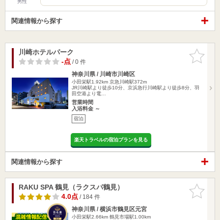
男性
関連情報から探す
川崎ホテルパーク
お気に入
りに追加
-点
/ 0 件
神奈川県 / 川崎市川崎区
小田栄駅1.92km
京急川崎駅372m
JR川崎駅より徒歩10分、京浜急行川崎駅より徒歩8分、羽
田空港より電…
営業時間
入浴料金 ～
宿泊
楽天トラベルの宿泊プランを見る
関連情報から探す
RAKU SPA 鶴見（ラクスパ鶴見）
お気に入
りに追加
4.0点
/ 184 件
神奈川県 / 横浜市鶴見区元宮
小田栄駅2.66km
鶴見市場駅1.00km