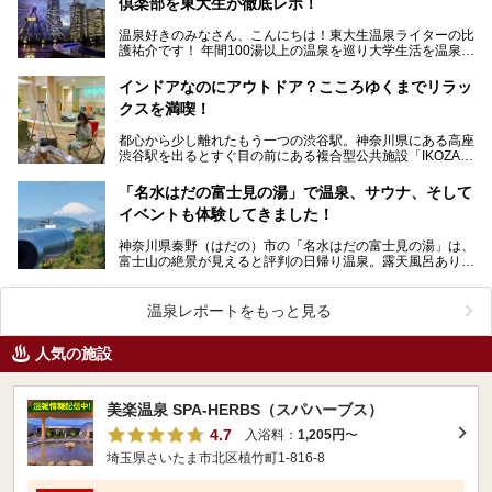
倶楽部を東大生が徹底レポ！
温泉好きのみなさん、こんにちは！東大生温泉ライターの比
護祐介です！ 年間100湯以上の温泉を巡り大学生活を温泉に
捧げている、“たぶん1番温泉に入っている東…
インドアなのにアウトドア？こころゆくまでリラッ
クスを満喫！
都心から少し離れたもう一つの渋谷駅。神奈川県にある高座
渋谷駅を出るとすぐ目の前にある複合型公共施設「IKOZA
(イコーザ)」内にある「おふろの王様 高座渋谷店」…
「名水はだの富士見の湯」で温泉、サウナ、そして
イベントも体験してきました！
神奈川県秦野（はだの）市の「名水はだの富士見の湯」は、
富士山の絶景が見えると評判の日帰り温泉。露天風呂あり、
サウナあり、富士山を眺めながら食事ができる食事処まで…
温泉レポートをもっと見る
人気の施設
美楽温泉 SPA-HERBS（スパハーブス）
4.7
入浴料：
1,205円
〜
埼玉県さいたま市北区植竹町1-816-8