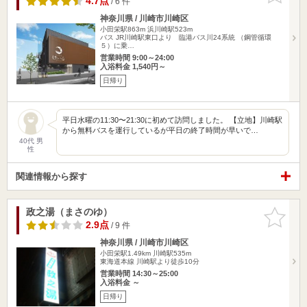
4.7点
/ 6 件
神奈川県 / 川崎市川崎区
小田栄駅863m
浜川崎駅523m
バス JR川崎駅東口より 臨港バス川24系統 （鋼管循環
５）に乗…
営業時間 9:00～24:00
入浴料金 1,540円～
日帰り
平日水曜の11:30〜21:30に初めて訪問しました。 【立地】川崎駅
から無料バスを運行しているが平日の終了時間が早いで…
40代 男
性
関連情報から探す
政之湯（まさのゆ）
お気に入
りに追加
2.9点
/ 9 件
神奈川県 / 川崎市川崎区
小田栄駅1.49km
川崎駅535m
東海道本線 川崎駅より徒歩10分
営業時間 14:30～25:00
入浴料金 ～
日帰り