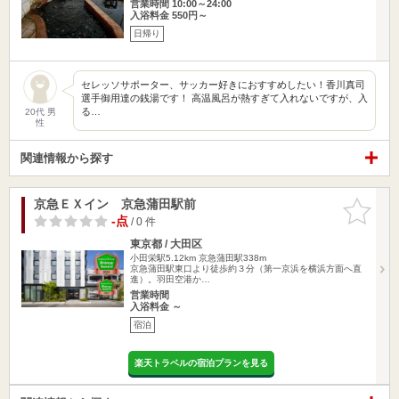
営業時間 10:00～24:00
入浴料金 550円～
日帰り
セレッソサポーター、サッカー好きにおすすめしたい！香川真司
選手御用達の銭湯です！ 高温風呂が熱すぎて入れないですが、入
る…
20代 男
性
関連情報から探す
京急ＥＸイン 京急蒲田駅前
お気に入
りに追加
-点
/ 0 件
東京都 / 大田区
小田栄駅5.12km
京急蒲田駅338m
京急蒲田駅東口より徒歩約３分（第一京浜を横浜方面へ直
進）。羽田空港か…
営業時間
入浴料金 ～
宿泊
楽天トラベルの宿泊プランを見る