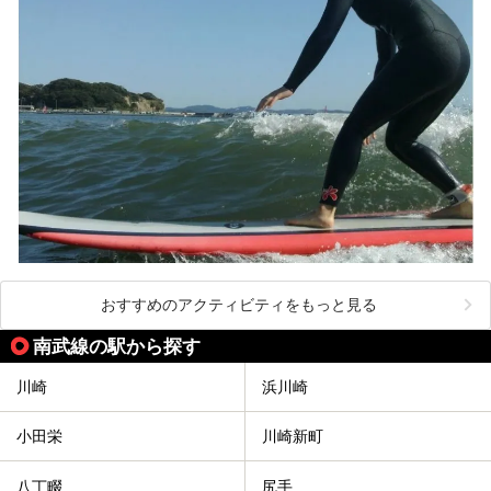
【PR】
この記事は箱根 芦ノ湖畔蛸川温泉 龍宮殿のPR記事です。
おすすめのアクティビティをもっと見る
南武線の駅から探す
川崎
浜川崎
小田栄
川崎新町
八丁畷
尻手