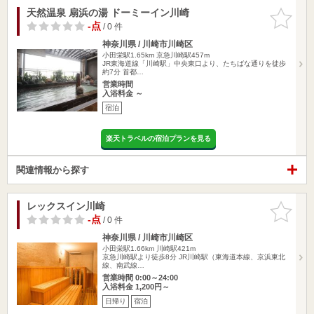
天然温泉 扇浜の湯 ドーミーイン川崎
お気に入
りに追加
-点
/ 0 件
神奈川県 / 川崎市川崎区
小田栄駅1.65km
京急川崎駅457m
JR東海道線「川崎駅」中央東口より、たちばな通りを徒歩
約7分 首都…
営業時間
入浴料金 ～
宿泊
楽天トラベルの宿泊プランを見る
関連情報から探す
レックスイン川崎
お気に入
りに追加
-点
/ 0 件
神奈川県 / 川崎市川崎区
小田栄駅1.66km
川崎駅421m
京急川崎駅より徒歩8分 JR川崎駅（東海道本線、京浜東北
線、南武線…
営業時間 0:00～24:00
入浴料金 1,200円～
日帰り
宿泊