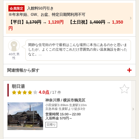
入館料50円引き
会員限定
※年末年始、GW、お盆、特定日期間利用不可
【平日】
1,170円
→
1,120円
【土日祝】
1,400円
→
1,350
円
閑静な住宅街の中で最初はこんな場所に本当にあるのかと思いま
したが、よくこの立地でこれだけ雰囲気の良い温泉施設を創った
なと。…
40代 男
性
関連情報から探す
朝日湯
お気に入
りに追加
4.0点
/ 17 件
神奈川県 / 横浜市鶴見区
小田栄駅3.89km
生麦駅110m
京急本線 生麦駅より徒歩3分
営業時間 15:00～22:00
入浴料金 570円～
日帰り