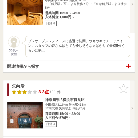
小田栄駅3.04km
鶴見駅323m
・「鶴見駅」西口 より徒歩 5分 ・「京急鶴見駅」より徒歩
8分
営業時間 10:00～24:00
入浴料金 1,080円～
日帰り
プレオープンレディースに当選で訪問。ウキウキでチェックイ
ン。スタッフの皆さんはとても優しそうな方ばかりで最初5分く
らいは挨…
50代～
女性
関連情報から探す
矢向湯
お気に入
りに追加
3.3点
/ 11 件
神奈川県 / 横浜市鶴見区
小田栄駅3.16km
矢向駅418m
JR南武線 矢向駅より徒歩5分
営業時間 15:00～22:00
入浴料金 570円～
日帰り