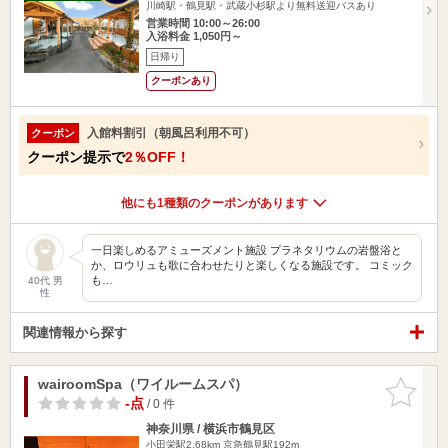
川崎駅・鶴見駅・武蔵小杉駅より無料送迎バスあり
営業時間 10:00～26:00
入浴料金 1,050円～
日帰り
クーポンあり
入館料割引（朝風呂利用不可）
クーポン
クーポン提示で
2％OFF！
他にも1種類のクーポンがあります
一日楽しめるアミューズメント施設 プラネタリウムの岩盤浴と
か、ロウリュも歌に合わせたりと楽しくなる施設です。 コミック
も…
40代 男
性
関連情報から探す
wairoomSpa（ワイルームスパ）
お気に入
りに追加
-点
/ 0 件
神奈川県 / 横浜市鶴見区
小田栄駅2.68km
京急鶴見駅192m