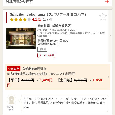
関連情報から探す
SpaLibur yokohama（スパリブールヨコハマ）
お気に入
りに追加
4.1点
/ 177 件
神奈川県 / 横浜市鶴見区
小田栄駅5.19km
新綱島駅1.75km
・第3京浜港北ICから北東（新横浜方面）に約５km ・新横
浜駅方面…
営業時間 10:00～翌8:00
入浴料金 1,000円～
日帰り
クーポンあり
入館料100円引き
会員限定
※入館時提示の場合のみ有効 ※シニアも利用可
【平日】
1,520円
→
1,420円
【土日祝】
1,750円
→
1,650
円
１０年くらい前からのヘビーユーザーです。 何よりもお湯がいい
です。特に露天風呂では飴色のお湯が青空に映えて瑠璃色に輝き
ま…
50代～
男性