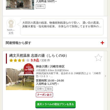
入浴料金 550円～
日帰り
大田区の黒湯の銭湯。物価統制銭湯なので安い。 濃い目の黒湯。
炭酸水素塩・塩化物冷鉱泉。 冷泉なので加熱してますが屋外の…
50代～
女性
関連情報から探す
縄文天然温泉 志楽の湯（しらくのゆ）
お気に入
りに追加
3.9点
/ 338 件
神奈川県 / 川崎市幸区
小田栄駅3.63km
矢向駅304m
JR南武線矢向駅下車、徒歩約６分 川崎駅西口より「川崎市
営バス６３・…
営業時間 10:00～24:00
入浴料金 1,170円～
日帰り
宿泊
クーポンあり
楽天トラベルの宿泊プランを見る