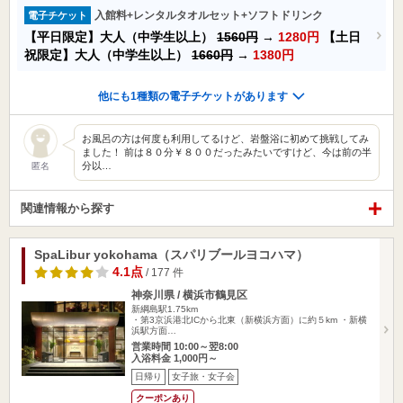
入館料+レンタルタオルセット+ソフトドリンク
電子チケット
【平日限定】大人（中学生以上）
1560円
→
1280円
【土日
祝限定】大人（中学生以上）
1660円
→
1380円
他にも1種類の電子チケットがあります
お風呂の方は何度も利用してるけど、岩盤浴に初めて挑戦してみ
ました！ 前は８０分￥８００だったみたいですけど、今は前の半
分以…
匿名
関連情報から探す
SpaLibur yokohama（スパリブールヨコハマ）
4.1点
/ 177 件
神奈川県 / 横浜市鶴見区
新綱島駅1.75km
・第3京浜港北ICから北東（新横浜方面）に約５km ・新横
浜駅方面…
営業時間 10:00～翌8:00
入浴料金 1,000円～
日帰り
女子旅・女子会
クーポンあり