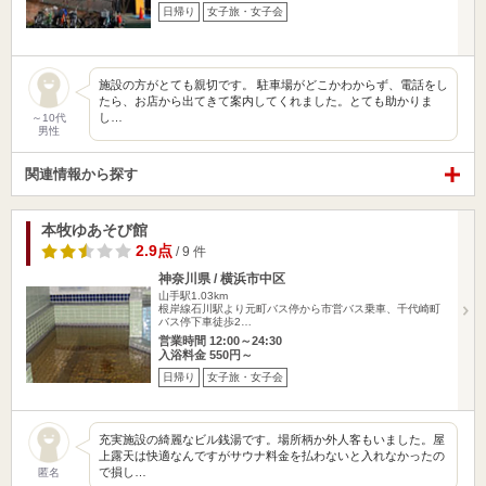
日帰り
女子旅・女子会
施設の方がとても親切です。 駐車場がどこかわからず、電話をし
たら、お店から出てきて案内してくれました。とても助かりま
し…
～10代
男性
関連情報から探す
本牧ゆあそび館
2.9点
/ 9 件
神奈川県 / 横浜市中区
山手駅1.03km
根岸線石川駅より元町バス停から市営バス乗車、千代崎町
バス停下車徒歩2…
営業時間 12:00～24:30
入浴料金 550円～
日帰り
女子旅・女子会
充実施設の綺麗なビル銭湯です。場所柄か外人客もいました。屋
上露天は快適なんですがサウナ料金を払わないと入れなかったの
で損し…
匿名