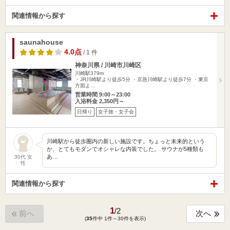
関連情報から探す
saunahouse
4.0点
/ 1 件
神奈川県 / 川崎市川崎区
川崎駅379m
・JR川崎駅より徒歩5分 ・京急川崎駅より徒歩7分 ・東京
方面よ…
営業時間 9:00～23:00
入浴料金 2,350円～
日帰り
女子旅・女子会
川崎駅から徒歩圏内の新しい施設です。ちょっと未来的という
か、とてもモダンでオシャレな内装でした。 サウナが5種類も
あ…
30代 女
性
関連情報から探す
1
/
2
前へ
次へ
(
35
件中 1件～30件を表示)