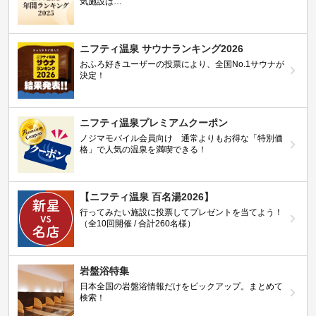
気施設は…
ニフティ温泉 サウナランキング2026
おふろ好きユーザーの投票により、全国No.1サウナが
決定！
ニフティ温泉プレミアムクーポン
ノジマモバイル会員向け 通常よりもお得な「特別価
格」で人気の温泉を満喫できる！
【ニフティ温泉 百名湯2026】
行ってみたい施設に投票してプレゼントを当てよう！
（全10回開催 / 合計260名様）
岩盤浴特集
日本全国の岩盤浴情報だけをピックアップ。まとめて
検索！