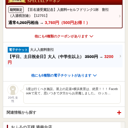
【百名湯受賞記念】入館料+セルフドリンク1杯 割引
期間限定
（入湯税別途）【12701】
通常
4,260円相当
→
3,760円（500円お得！）
他にも4種類のクーポンがあります
大人入館料割引
電子チケット
【平日、土日祝全日】大人（中学生以上）
3500円
→
3200
円
他にも6種類の電子チケットがあります
1度は行くべき施設。屋上の足湯×横浜夜景は、絶景！！！ Faceb
ookで見て、思いつきで夕方からお邪魔しました。 ロッカ…
20代 女
性
関連情報から探す
おふろの王様 港南台店