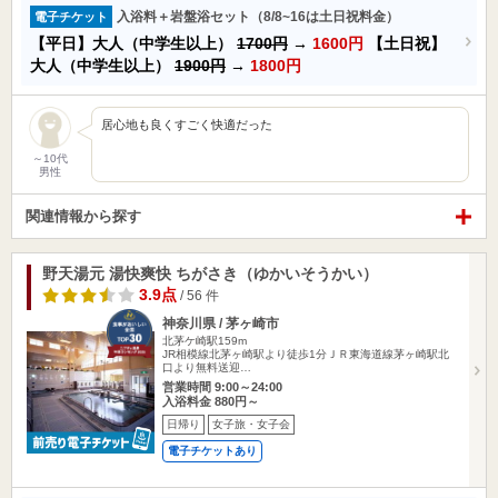
入浴料＋岩盤浴セット（8/8~16は土日祝料金）
電子チケット
【平日】大人（中学生以上）
1700円
→
1600円
【土日祝】
大人（中学生以上）
1900円
→
1800円
居心地も良くすごく快適だった
～10代
男性
関連情報から探す
野天湯元 湯快爽快 ちがさき（ゆかいそうかい）
3.9点
/ 56 件
神奈川県 / 茅ヶ崎市
北茅ケ崎駅159m
JR相模線北茅ヶ崎駅より徒歩1分ＪＲ東海道線茅ヶ崎駅北
口より無料送迎…
営業時間 9:00～24:00
入浴料金 880円～
日帰り
女子旅・女子会
電子チケットあり