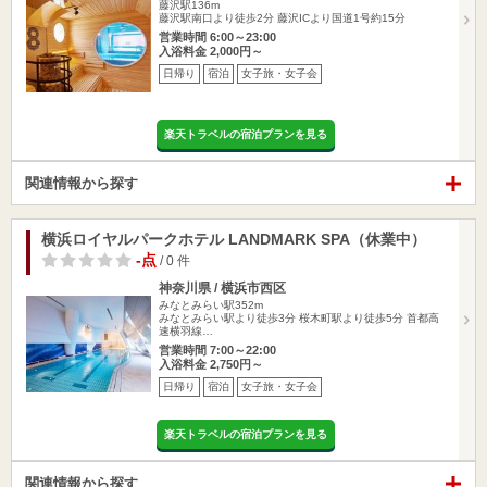
藤沢駅136m
藤沢駅南口より徒歩2分 藤沢ICより国道1号約15分
営業時間 6:00～23:00
入浴料金 2,000円～
日帰り
宿泊
女子旅・女子会
楽天トラベルの宿泊プランを見る
関連情報から探す
横浜ロイヤルパークホテル LANDMARK SPA（休業中）
-点
/ 0 件
神奈川県 / 横浜市西区
みなとみらい駅352m
みなとみらい駅より徒歩3分 桜木町駅より徒歩5分 首都高
速横羽線…
営業時間 7:00～22:00
入浴料金 2,750円～
日帰り
宿泊
女子旅・女子会
楽天トラベルの宿泊プランを見る
関連情報から探す