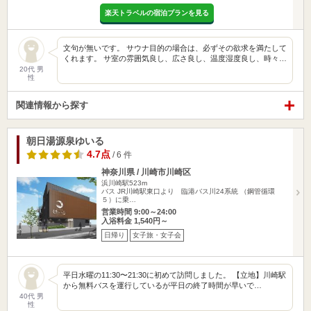
楽天トラベルの宿泊プランを見る
文句が無いです。 サウナ目的の場合は、必ずその欲求を満たして
くれます。 サ室の雰囲気良し、広さ良し、温度湿度良し、時々…
20代 男
性
関連情報から探す
朝日湯源泉ゆいる
4.7点
/ 6 件
神奈川県 / 川崎市川崎区
浜川崎駅523m
バス JR川崎駅東口より 臨港バス川24系統 （鋼管循環
５）に乗…
営業時間 9:00～24:00
入浴料金 1,540円～
日帰り
女子旅・女子会
平日水曜の11:30〜21:30に初めて訪問しました。 【立地】川崎駅
から無料バスを運行しているが平日の終了時間が早いで…
40代 男
性