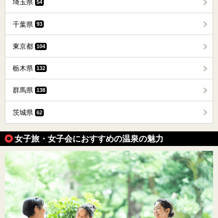
埼玉県
54
千葉県
93
東京都
104
栃木県
132
群馬県
138
茨城県
62
女子旅・女子会におすすめの温泉の魅力