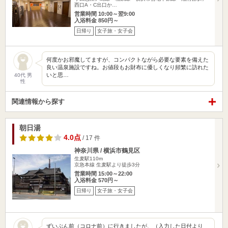
西口A・C出口か…
営業時間 10:00～翌9:00
入浴料金 850円～
日帰り
女子旅・女子会
何度かお邪魔してますが、コンパクトながら必要な要素を備えた
良い温泉施設ですね。お値段もお財布に優しくなり頻繁に訪れた
いと思…
40代 男
性
関連情報から探す
朝日湯
4.0点
/ 17 件
神奈川県 / 横浜市鶴見区
生麦駅110m
京急本線 生麦駅より徒歩3分
営業時間 15:00～22:00
入浴料金 570円～
日帰り
女子旅・女子会
ずいぶん前（コロナ前）に行きましたが、（入力した日付より