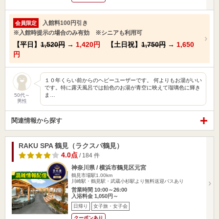
入館料100円引き
会員限定
※入館時提示の場合のみ有効 ※シニアも利用可
【平日】
1,520円
→
1,420円
【土日祝】
1,750円
→
1,650
円
１０年くらい前からのヘビーユーザーです。 何よりもお湯がいい
です。特に露天風呂では飴色のお湯が青空に映えて瑠璃色に輝き
ま…
50代～
男性
関連情報から探す
RAKU SPA 鶴見（ラクスパ鶴見）
4.0点
/ 184 件
神奈川県 / 横浜市鶴見区元宮
鶴見市場駅1.00km
川崎駅・鶴見駅・武蔵小杉駅より無料送迎バスあり
営業時間 10:00～26:00
入浴料金 1,050円～
日帰り
女子旅・女子会
クーポンあり