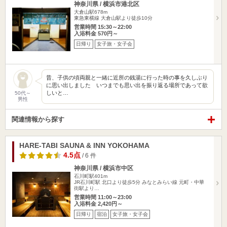
神奈川県 / 横浜市港北区
大倉山駅678m
東急東横線 大倉山駅より徒歩10分
営業時間 15:30～22:00
入浴料金 570円～
日帰り
女子旅・女子会
昔、子供の頃両親と一緒に近所の銭湯に行った時の事を久しぶり
に思い出しました いつまでも思い出を振り返る場所であって欲
しいと…
50代～
男性
関連情報から探す
HARE-TABI SAUNA & INN YOKOHAMA
4.5点
/ 6 件
神奈川県 / 横浜市中区
石川町駅401m
JR石川町駅 北口より徒歩5分 みなとみらい線 元町・中華
街駅より…
営業時間 11:00～23:00
入浴料金 2,420円～
日帰り
宿泊
女子旅・女子会