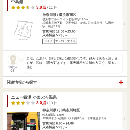
中島館
3.9点
/ 11 件
神奈川県 / 横浜市南区
横浜市ブルーライン弘明寺駅176m
横浜市営地下鉄 弘明寺駅 徒歩3分京浜急行 弘明寺
駅 徒歩11分
営業時間 12:00～23:00
入浴料金 550円～
日帰り
女子旅・女子会
男湯、女湯が、1階と2階と1週間交代です。好みはあると思いま
すが、私は、2階が好きです。露天風呂が２階の方広く、明るい
感じ…
50代～
女性
関連情報から探す
ニュー銭湯 かまぶろ温泉
3.0点
/ 10 件
神奈川県 / 川崎市川崎区
鈴木町駅1.12km
JR川崎駅から路線バス利用10分、下車後徒歩2分
営業時間 6:00～24:00
入浴料金 530円～