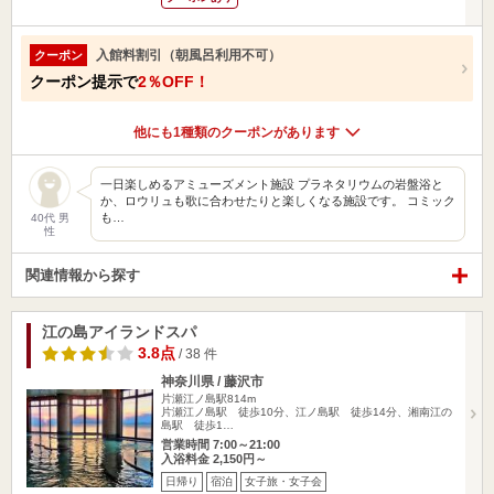
入館料割引（朝風呂利用不可）
クーポン
クーポン提示で
2％OFF！
他にも1種類のクーポンがあります
一日楽しめるアミューズメント施設 プラネタリウムの岩盤浴と
か、ロウリュも歌に合わせたりと楽しくなる施設です。 コミック
も…
40代 男
性
関連情報から探す
江の島アイランドスパ
3.8点
/ 38 件
神奈川県 / 藤沢市
片瀬江ノ島駅814m
片瀬江ノ島駅 徒歩10分、江ノ島駅 徒歩14分、湘南江の
島駅 徒歩1…
営業時間 7:00～21:00
入浴料金 2,150円～
日帰り
宿泊
女子旅・女子会