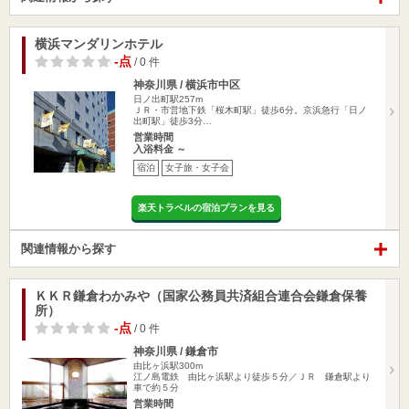
横浜マンダリンホテル
-点
/ 0 件
神奈川県 / 横浜市中区
日ノ出町駅257m
ＪＲ・市営地下鉄「桜木町駅」徒歩6分。京浜急行「日ノ
出町駅」徒歩3分…
営業時間
入浴料金 ～
宿泊
女子旅・女子会
楽天トラベルの宿泊プランを見る
関連情報から探す
ＫＫＲ鎌倉わかみや（国家公務員共済組合連合会鎌倉保養
所）
-点
/ 0 件
神奈川県 / 鎌倉市
由比ヶ浜駅300m
江ノ島電鉄 由比ヶ浜駅より徒歩５分／ＪＲ 鎌倉駅より
車で約５分
営業時間