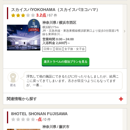
スカイスパYOKOHAMA（スカイスパヨコハマ）
3.2点
/ 67 件
神奈川県 / 横浜市西区
横浜駅275m
JR・京急本線・東急東横線横浜駅東口より徒歩3分国道1号
線を東神奈川…
営業時間 0:00～24:00
入浴料金 2,600円～
日帰り
宿泊
女子旅・女子会
楽天トラベルの宿泊プランを見る
浮気して他の施設にできるたびに行ったりもしましたが、結局こ
こに戻ってきてしまいます。古さが目立つようにもなってます
が、一番…
匿名
関連情報から探す
8HOTEL SHONAN FUJISAWA
-点
/ 0 件
神奈川県 / 藤沢市