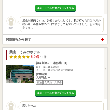
楽天トラベルの宿泊プランを見る
景色が最高ですね。設備も文句なしです。私が行った日は３月の
終わり。春休み中の平日ですがとても空いていました。お天気も
良く海…
匿名
関連情報から探す
葉山 うみのホテル
5.0点
/ 1 件
神奈川県 / 三浦郡葉山町
逗子・葉山駅1.79km
ＪＲ 逗子駅よりバスにて約10分
営業時間
入浴料金 ～
宿泊
女子旅・女子会
楽天トラベルの宿泊プランを見る
楽しかった