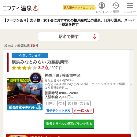
購入済チケットはこちら
ログイン
履歴
メニュー
【クーポンあり】女子旅・女子会におすすめの根岸線周辺の温泉、日帰り温泉、スーパ
ー銭湯を探す
駅名で探す
35
"根岸線"の検索結果
件
今空いています
横浜みなとみらい 万葉倶楽部
3.7点
/ 207 件
神奈川県 / 横浜市中区
みなとみらい駅529m
みなとみらい線 みなとみらい駅、クイーンズスクエア横浜
より徒歩5分首…
営業時間 0:00～24:00
入浴料金 2,000円～
日帰り
宿泊
女子旅・女子会
電子チケットあり
クーポンあり
楽天トラベルの宿泊プランを見る