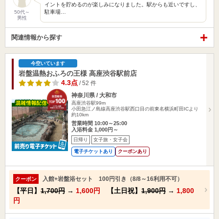
イントを貯めるのが楽しみになりました。駅からも近いですし、
駐車場…
50代～
男性
関連情報から探す
今空いています
岩盤温熱おふろの王様 高座渋谷駅前店
4.3点
/ 52 件
神奈川県 / 大和市
高座渋谷駅99m
小田急江ノ島線高座渋谷駅西口目の前東名横浜町田ICより
約10km
営業時間 10:00～25:00
入浴料金 1,000円～
日帰り
女子旅・女子会
電子チケットあり
クーポンあり
入館+岩盤浴セット 100円引き（8/8～16利用不可）
クーポン
【平日】
1,700円
→
1,600円
【土日祝】
1,900円
→
1,800
円