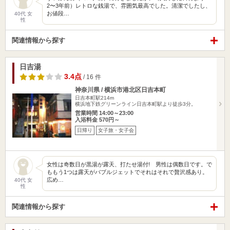
2〜3年前）レトロな銭湯で、雰囲気最高でした。清潔でしたし、
お値段…
40代 女
性
関連情報から探す
日吉湯
3.4点
/ 16 件
神奈川県 / 横浜市港北区日吉本町
日吉本町駅214m
横浜地下鉄グリーンライン日吉本町駅より徒歩3分。
営業時間 14:00～23:00
入浴料金 570円～
日帰り
女子旅・女子会
女性は奇数日が黒湯が露天、打たせ湯付! 男性は偶数日です。で
ももう1つは露天がバブルジェットでそれはそれで贅沢感あり。
広め…
40代 女
性
関連情報から探す