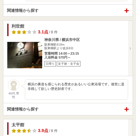
関連情報から探す
利世館
3.1点
/ 8 件
神奈川県 / 横浜市中区
阪東橋駅419m
阪東橋駅より徒歩8分
営業時間 14:00～23:15
入浴料金 570円～
日帰り
女子旅・女子会
横浜の裏道を感じられる歴史があるいい公衆浴場です。後世に是
非残して欲しい歴史財産です。
40代 男
性
関連情報から探す
太平館
3.9点
/ 8 件