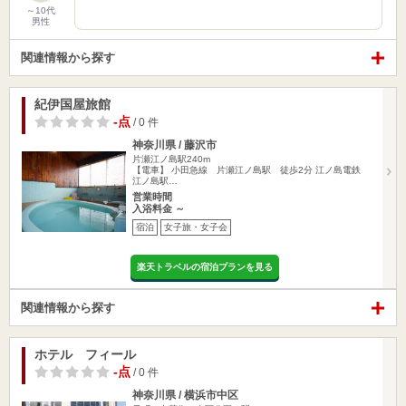
～10代
男性
関連情報から探す
紀伊国屋旅館
-点
/ 0 件
神奈川県 / 藤沢市
片瀬江ノ島駅240m
【電車】 小田急線 片瀬江ノ島駅 徒歩2分 江ノ島電鉄
江ノ島駅…
営業時間
入浴料金 ～
宿泊
女子旅・女子会
楽天トラベルの宿泊プランを見る
関連情報から探す
ホテル フィール
-点
/ 0 件
神奈川県 / 横浜市中区