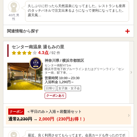
久しぶりに行ったら天然温泉になってました。レストランも座席
のタッチパネルで注文出来るようになって便利になってました。
露天風…
40代 男
性
関連情報から探す
センター南温泉 湯もみの里
4.3点
/ 92 件
神奈川県 / 横浜市都筑区
センター南駅471m
横浜市営地下鉄ブルーラインまたはグリーンライン「セン
ター南」駅下車。…
営業時間 10:00～23:30
入浴料金 1,290円～
日帰り
女子旅・女子会
クーポンあり
＜平日のみ＞入浴＋岩盤浴セット
クーポン
通常
2,230円
→
2,000円（230円お得！）
最近、良く利用させてもらってます。会員カードも作ったのでポ