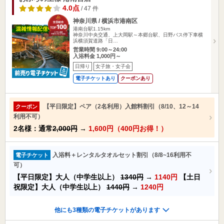
4.0点
/ 47 件
神奈川県 / 横浜市港南区
港南台駅1.15km
神奈川中央交通、上大岡駅～本郷台駅、日野バス停下車横
浜横須賀道路「日…
営業時間 9:00～24:00
入浴料金 1,000円～
日帰り
女子旅・女子会
電子チケットあり
クーポンあり
【平日限定】ペア（2名利用）入館料割引（8/10、12～14
クーポン
利用不可）
2名様：通常
2,000円
→
1,600円（400円お得！）
入浴料＋レンタルタオルセット割引（8/8~16利用不
電子チケット
可）
【平日限定】大人（中学生以上）
1340円
→
1140円
【土日
祝限定】大人（中学生以上）
1440円
→
1240円
他にも3種類の電子チケットがあります