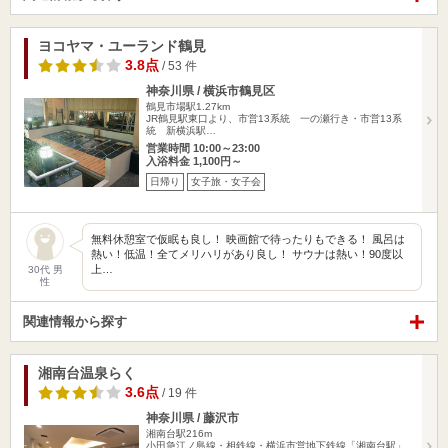
ヨコヤマ・ユーランド鶴見
3.8点
/ 53 件
神奈川県 / 横浜市鶴見区
鶴見市場駅1.27km
JR鶴見駅東口より、市営13系統 一の瀬行き・市営13系
統 新横浜駅…
営業時間 10:00～23:00
入浴料金 1,100円～
日帰り
女子旅・女子会
無料休憩室で仮眠も良し！ 映画館で待ったりもできる！ 風呂は
熱い！低温！全てメリハリがあり良し！ サウナは熱い！90度以
上…
30代 男
性
関連情報から探す
湘南台温泉らく
3.6点
/ 19 件
神奈川県 / 藤沢市
湘南台駅216m
小田急江ノ島線・相鉄線・横浜市営地下鉄線「湘南台駅」