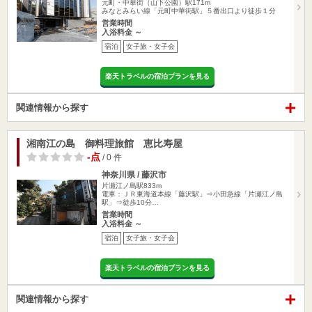
元町・中華街（山下公園）駅171m
みなとみらい線「元町中華街駅」５番出口より徒歩１分
営業時間
入浴料金 ～
宿泊
女子旅・女子会
楽天トラベルの宿泊プランを見る
関連情報から探す
湘南江の島 御料理旅館 恵比寿屋
-点
/ 0 件
神奈川県 / 藤沢市
片瀬江ノ島駅833m
電車：ＪＲ東海道本線「藤沢駅」⇒小田急線「片瀬江ノ島
駅」⇒徒歩10分…
営業時間
入浴料金 ～
宿泊
女子旅・女子会
楽天トラベルの宿泊プランを見る
関連情報から探す