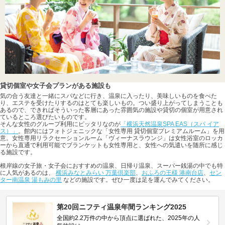
貸切個室や女子会プランがある施設も
気の合う友達と一緒にスパなどに行き、温泉に入ったり、美味しいものを食べた
り、エステを受けたりするのはとても楽しいもの。つい盛り上がってしまうことも
あるので、できればそういった客層にあった雰囲気の施設や貸切の個室が用意され
ているところ選びたいものです。
そんな女性のグループ利用にピッタリなのが
「横浜天然温泉SPA EAS（スパ イア
ス）」
。館内にはフォトジェニックな「女性専用 貸切個室プレミアムルーム」を用
意。女性専用リラクセーションルーム「ヴィーナスラウンジ」は女性浴室のロッカ
ーから直通で利用可能でブランケットも女性専用と、女性への気遣いを随所に感じ
る施設です。
根岸線の女子旅・女子会におすすめの温泉、日帰り温泉、スーパー銭湯の中でも特
に人気があるのは、
横浜みなとみらい 万葉倶楽部
、
おふろの王様 港南台店
、
セン
ター南温泉 湯もみの里
などの施設です。ぜひ一度は足を運んでみてください。
第20回ニフティ温泉年間ランキング2025
全国約2.2万件の中から頂点に選ばれた、2025年の人