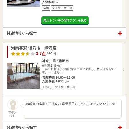
入浴料金 ～
宿泊
女子旅・女子会
楽天トラベルの宿泊プランを見る
関連情報から探す
湘南喜彩 湯乃市 柄沢店
3.7点
/ 60 件
神奈川県 / 藤沢市
藤沢駅1.89km
・藤沢駅北口から柄沢循環バスに乗車し、柄沢停留所で下
車。 ・大船駅…
営業時間 10:00～23:00
入浴料金 1,000円～
日帰り
女子旅・女子会
炭酸泉の温度も丁度良い 露天風呂ももう少しぬるいといいです
50代～
女性
関連情報から探す