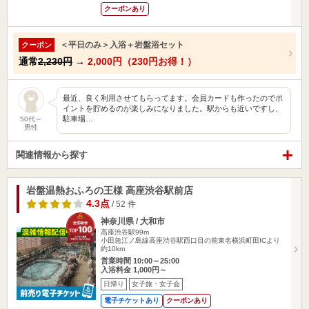
クーポンあり
＜平日のみ＞入浴＋岩盤浴セット
クーポン
通常
2,230円
→
2,000円（230円お得！）
最近、良く利用させてもらってます。会員カードも作ったのでポ
イントを貯めるのが楽しみになりました。駅からも近いですし、
駐車場…
50代～
男性
関連情報から探す
岩盤温熱おふろの王様 高座渋谷駅前店
4.3点
/ 52 件
神奈川県 / 大和市
高座渋谷駅99m
小田急江ノ島線高座渋谷駅西口目の前東名横浜町田ICより
約10km
営業時間 10:00～25:00
入浴料金 1,000円～
日帰り
女子旅・女子会
電子チケットあり
クーポンあり