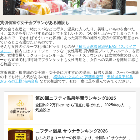
貸切個室や女子会プランがある施設も
気の合う友達と一緒にスパなどに行き、温泉に入ったり、美味しいものを食べた
り、エステを受けたりするのはとても楽しいもの。つい盛り上がってしまうことも
あるので、できればそういった客層にあった雰囲気の施設や貸切の個室が用意され
ているところ選びたいものです。
そんな女性のグループ利用にピッタリなのが
「横浜天然温泉SPA EAS（スパ イア
ス）」
。館内にはフォトジェニックな「女性専用 貸切個室プレミアムルーム」を用
意。女性専用リラクセーションルーム「ヴィーナスラウンジ」は女性浴室のロッカ
ーから直通で利用可能でブランケットも女性専用と、女性への気遣いを随所に感じ
る施設です。
京浜東北・根岸線の女子旅・女子会におすすめの温泉、日帰り温泉、スーパー銭湯
の中でも特に人気があるのは、
横浜みなとみらい 万葉倶楽部
、
天然温泉平和島
、
おふろの王様 港南台店
などの施設です。ぜひ一度は足を運んでみてください。
第20回ニフティ温泉年間ランキング2025
全国約2.2万件の中から頂点に選ばれた、2025年の人
気施設は…
ニフティ温泉 サウナランキング2026
おふろ好きユーザーの投票により、全国No.1サウナが