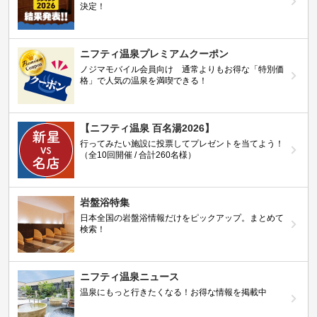
決定！
ニフティ温泉プレミアムクーポン
ノジマモバイル会員向け 通常よりもお得な「特別価
格」で人気の温泉を満喫できる！
【ニフティ温泉 百名湯2026】
行ってみたい施設に投票してプレゼントを当てよう！
（全10回開催 / 合計260名様）
岩盤浴特集
日本全国の岩盤浴情報だけをピックアップ。まとめて
検索！
ニフティ温泉ニュース
温泉にもっと行きたくなる！お得な情報を掲載中