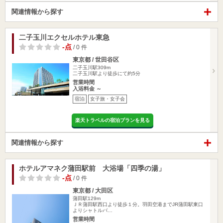
関連情報から探す
二子玉川エクセルホテル東急
-点
/ 0 件
東京都 / 世田谷区
二子玉川駅309m
二子玉川駅より徒歩にて約5分
営業時間
入浴料金 ～
宿泊
女子旅・女子会
楽天トラベルの宿泊プランを見る
関連情報から探す
ホテルアマネク蒲田駅前 大浴場「四季の湯」
-点
/ 0 件
東京都 / 大田区
蒲田駅129m
ＪＲ蒲田駅西口より徒歩１分。羽田空港までJR蒲田駅東口
よりシャトルバ…
営業時間