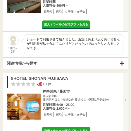
営業時間
入浴料金 800円～
日帰り
宿泊
女子旅・女子会
楽天トラベルの宿泊プランを見る
ショートで利用させて頂きました。浴室はあまり広くありません
が利用者が私を含めてふたりだけだったのでゆったりと入ること
ができ…
50代～
女性
関連情報から探す
8HOTEL SHONAN FUJISAWA
-点
/ 0 件
神奈川県 / 藤沢市
藤沢駅136m
藤沢駅南口より徒歩2分 藤沢ICより国道1号約15分
営業時間 6:00～23:00
入浴料金 2,000円～
日帰り
宿泊
女子旅・女子会
楽天トラベルの宿泊プランを見る