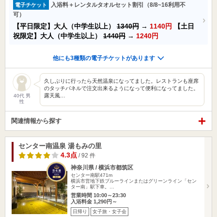
入浴料＋レンタルタオルセット割引（8/8~16利用不
電子チケット
可）
【平日限定】大人（中学生以上）
1340円
→
1140円
【土日
祝限定】大人（中学生以上）
1440円
→
1240円
他にも3種類の電子チケットがあります
久しぶりに行ったら天然温泉になってました。レストランも座席
のタッチパネルで注文出来るようになって便利になってました。
露天風…
40代 男
性
関連情報から探す
センター南温泉 湯もみの里
4.3点
/ 92 件
神奈川県 / 横浜市都筑区
センター南駅471m
横浜市営地下鉄ブルーラインまたはグリーンライン「セン
ター南」駅下車。…
営業時間 10:00～23:30
入浴料金 1,290円～
日帰り
女子旅・女子会