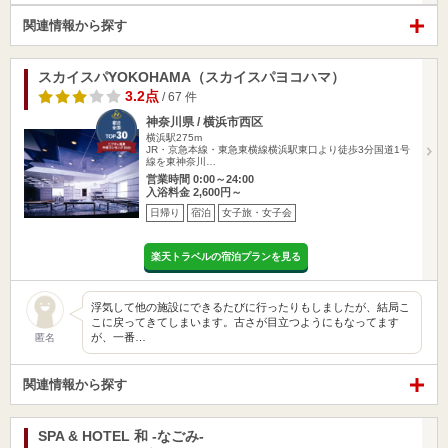
関連情報から探す
スカイスパYOKOHAMA（スカイスパヨコハマ）
3.2点
/ 67 件
神奈川県 / 横浜市西区
横浜駅275m
JR・京急本線・東急東横線横浜駅東口より徒歩3分国道1号
線を東神奈川…
営業時間 0:00～24:00
入浴料金 2,600円～
日帰り
宿泊
女子旅・女子会
楽天トラベルの宿泊プランを見る
浮気して他の施設にできるたびに行ったりもしましたが、結局こ
こに戻ってきてしまいます。古さが目立つようにもなってます
が、一番…
匿名
関連情報から探す
SPA & HOTEL 和 -なごみ-