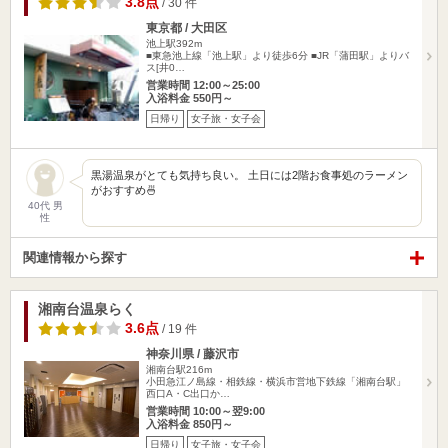
3.8点
/ 30 件
東京都 / 大田区
池上駅392m
■東急池上線「池上駅」より徒歩6分 ■JR「蒲田駅」よりバ
ス[井0…
営業時間 12:00～25:00
入浴料金 550円～
日帰り
女子旅・女子会
黒湯温泉がとても気持ち良い。 土日には2階お食事処のラーメン
がおすすめ🍜
40代 男
性
関連情報から探す
湘南台温泉らく
3.6点
/ 19 件
神奈川県 / 藤沢市
湘南台駅216m
小田急江ノ島線・相鉄線・横浜市営地下鉄線「湘南台駅」
西口A・C出口か…
営業時間 10:00～翌9:00
入浴料金 850円～
日帰り
女子旅・女子会