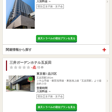
入浴料金 ～
宿泊
女子旅・女子会
楽天トラベルの宿泊プランを見る
関連情報から探す
三井ガーデンホテル五反田
-点
/ 0 件
東京都 / 品川区
五反田駅191m
ＪＲ山手線・都営浅草線・東急池上線『五反田駅』より徒
歩約３分
営業時間
入浴料金 ～
宿泊
女子旅・女子会
楽天トラベルの宿泊プランを見る