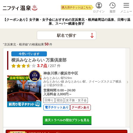
購入済チケットはこちら
ログイン
履歴
メニュー
【クーポンあり】女子旅・女子会におすすめの京浜東北・根岸線周辺の温泉、日帰り温
泉、スーパー銭湯を探す
駅名で探す
50
"京浜東北・根岸線"の検索結果
件
今空いています
横浜みなとみらい 万葉倶楽部
3.7点
/ 207 件
神奈川県 / 横浜市中区
みなとみらい駅529m
みなとみらい線 みなとみらい駅、クイーンズスクエア横浜
より徒歩5分首…
営業時間 0:00～24:00
入浴料金 2,000円～
日帰り
宿泊
女子旅・女子会
電子チケットあり
クーポンあり
楽天トラベルの宿泊プランを見る