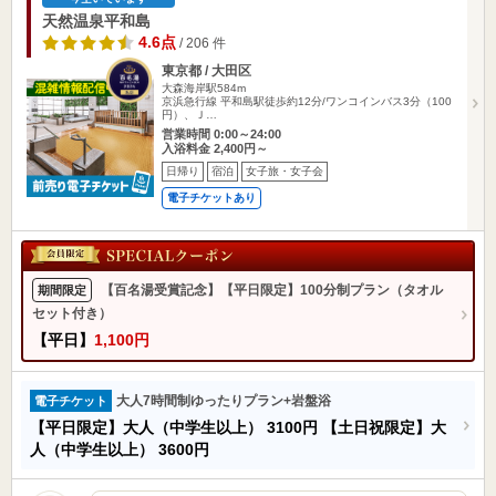
天然温泉平和島
4.6点
/ 206 件
東京都 / 大田区
大森海岸駅584m
京浜急行線 平和島駅徒歩約12分/ワンコインバス3分（100
円）、Ｊ…
営業時間 0:00～24:00
入浴料金 2,400円～
日帰り
宿泊
女子旅・女子会
電子チケットあり
【百名湯受賞記念】【平日限定】100分制プラン（タオル
期間限定
セット付き）
【平日】
1,100円
大人7時間制ゆったりプラン+岩盤浴
電子チケット
【平日限定】大人（中学生以上）
3100円
【土日祝限定】大
人（中学生以上）
3600円