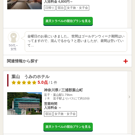
入浴料金 4,800円～
日帰り
宿泊
女子旅・女子会
楽天トラベルの宿泊プランを見る
金曜日のお昼にいきました。 世間はゴールデンウィーク期間はい
ってますので、混んでるかな？と思いましたが、昼間は空いてい
て…
50代～
女性
関連情報から探す
葉山 うみのホテル
5.0点
/ 1 件
神奈川県 / 三浦郡葉山町
逗子・葉山駅1.79km
ＪＲ 逗子駅よりバスにて約10分
営業時間
入浴料金 ～
宿泊
女子旅・女子会
楽天トラベルの宿泊プランを見る