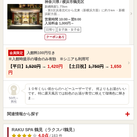
神奈川県 / 横浜市鶴見区
新綱島駅1.75km
・第3京浜港北ICから北東（新横浜方面）に約５km ・新横
浜駅方面…
営業時間 10:00～翌8:00
入浴料金 1,000円～
日帰り
女子旅・女子会
クーポンあり
入館料100円引き
会員限定
※入館時提示の場合のみ有効 ※シニアも利用可
【平日】
1,520円
→
1,420円
【土日祝】
1,750円
→
1,650
円
１０年くらい前からのヘビーユーザーです。 何よりもお湯がいい
です。特に露天風呂では飴色のお湯が青空に映えて瑠璃色に輝き
ま…
50代～
男性
関連情報から探す
RAKU SPA 鶴見（ラクスパ鶴見）
4.0点
/ 183 件