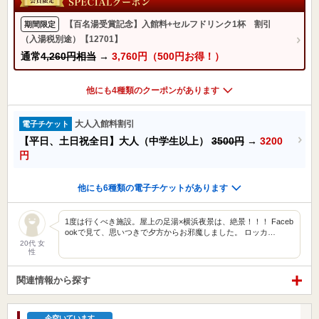
【百名湯受賞記念】入館料+セルフドリンク1杯 割引
期間限定
（入湯税別途）【12701】
通常
4,260円相当
→
3,760円（500円お得！）
他にも4種類のクーポンがあります
大人入館料割引
電子チケット
【平日、土日祝全日】大人（中学生以上）
3500円
→
3200
円
他にも6種類の電子チケットがあります
1度は行くべき施設。屋上の足湯×横浜夜景は、絶景！！！ Faceb
ookで見て、思いつきで夕方からお邪魔しました。 ロッカ…
20代 女
性
関連情報から探す
今空いています