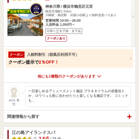
神奈川県 / 横浜市鶴見区元宮
鶴見市場駅1.00km
川崎駅・鶴見駅・武蔵小杉駅より無料送迎バスあり
営業時間 10:00～26:00
入浴料金 1,050円～
日帰り
女子旅・女子会
クーポンあり
入館料割引（朝風呂利用不可）
クーポン
クーポン提示で
2％OFF！
他にも1種類のクーポンがあります
一日楽しめるアミューズメント施設 プラネタリウムの岩盤浴と
か、ロウリュも歌に合わせたりと楽しくなる施設です。 コミック
も…
40代 男
性
関連情報から探す
江の島アイランドスパ
3.8点
/ 38 件