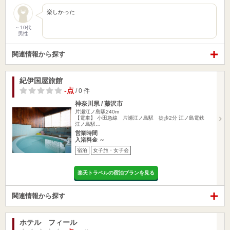
楽しかった
～10代
男性
関連情報から探す
紀伊国屋旅館
-点
/ 0 件
神奈川県 / 藤沢市
片瀬江ノ島駅240m
【電車】 小田急線 片瀬江ノ島駅 徒歩2分 江ノ島電鉄
江ノ島駅…
営業時間
入浴料金 ～
宿泊
女子旅・女子会
楽天トラベルの宿泊プランを見る
関連情報から探す
ホテル フィール