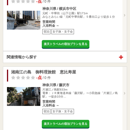
-点
/ 0 件
神奈川県 / 横浜市中区
元町・中華街（山下公園）駅171m
みなとみらい線「元町中華街駅」５番出口より徒歩１分
営業時間
入浴料金 ～
宿泊
女子旅・女子会
楽天トラベルの宿泊プランを見る
関連情報から探す
湘南江の島 御料理旅館 恵比寿屋
-点
/ 0 件
神奈川県 / 藤沢市
片瀬江ノ島駅833m
電車：ＪＲ東海道本線「藤沢駅」⇒小田急線「片瀬江ノ島
駅」⇒徒歩10分…
営業時間
入浴料金 ～
宿泊
女子旅・女子会
楽天トラベルの宿泊プランを見る