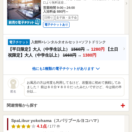
口より無料送迎…
営業時間 9:00～24:00
入浴料金 880円～
日帰り
女子旅・女子会
電子チケットあり
入館料+レンタルタオルセット+ソフトドリンク
電子チケット
【平日限定】大人（中学生以上）
1560円
→
1280円
【土日
祝限定】大人（中学生以上）
1660円
→
1380円
他にも1種類の電子チケットがあります
お風呂の方は何度も利用してるけど、岩盤浴に初めて挑戦してみ
ました！ 前は８０分￥８００だったみたいですけど、今は前の半
分以…
匿名
関連情報から探す
SpaLibur yokohama（スパリブールヨコハマ）
4.1点
/ 177 件