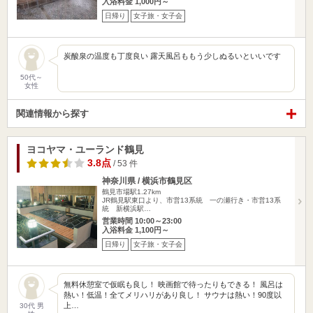
入浴料金 1,000円～
日帰り
女子旅・女子会
炭酸泉の温度も丁度良い 露天風呂ももう少しぬるいといいです
50代～
女性
関連情報から探す
ヨコヤマ・ユーランド鶴見
3.8点
/ 53 件
神奈川県 / 横浜市鶴見区
鶴見市場駅1.27km
JR鶴見駅東口より、市営13系統 一の瀬行き・市営13系
統 新横浜駅…
営業時間 10:00～23:00
入浴料金 1,100円～
日帰り
女子旅・女子会
無料休憩室で仮眠も良し！ 映画館で待ったりもできる！ 風呂は
熱い！低温！全てメリハリがあり良し！ サウナは熱い！90度以
上…
30代 男