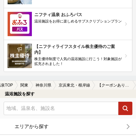
ニフティ温泉 おふろパス
温浴施設をお得に楽しめるサブスクリプションプラン
【ニフティライフスタイル株主優待のご案
内】
株主優待制度で人気の温浴施設に行こう！対象施設が
拡充されました！
温泉TOP
関東
神奈川県
京浜東北・根岸線
【クーポンあり】女子旅・女子会におすすめの京浜東北・根岸線周辺の温泉、日帰り温泉、スーパー銭湯を探す
温浴施設を探す
エリアから探す