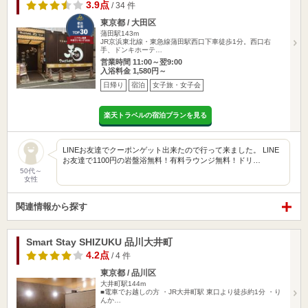
3.9点
/ 34 件
東京都 / 大田区
蒲田駅143m
JR京浜東北線・東急線蒲田駅西口下車徒歩1分。西口右
手、ドンキホーテ…
営業時間 11:00～翌9:00
入浴料金 1,580円～
日帰り
宿泊
女子旅・女子会
楽天トラベルの宿泊プランを見る
LINEお友達でクーポンゲット出来たので行って来ました。 LINE
お友達で1100円の岩盤浴無料！有料ラウンジ無料！ドリ…
50代～
女性
関連情報から探す
Smart Stay SHIZUKU 品川大井町
4.2点
/ 4 件
東京都 / 品川区
大井町駅144m
■電車でお越しの方 ・JR大井町駅 東口より徒歩約1分 ・り
んか…