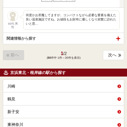
何度かお邪魔してますが、コンパクトながら必要な要素を備えた
良い温泉施設ですね。お値段もお財布に優しくなり頻繁に訪れた
いと思…
40代 男
性
関連情報から探す
1
/
2
前へ
次へ
(
50
件中 1件～30件を表示)
京浜東北・根岸線の駅から探す
川崎
鶴見
新子安
東神奈川