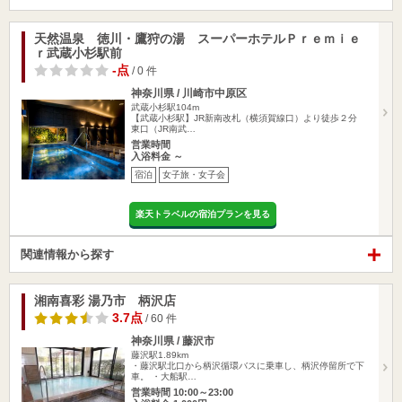
天然温泉 徳川・鷹狩の湯 スーパーホテルＰｒｅｍｉｅ
ｒ武蔵小杉駅前
-点
/ 0 件
神奈川県 / 川崎市中原区
武蔵小杉駅104m
【武蔵小杉駅】JR新南改札（横須賀線口）より徒歩２分
東口（JR南武…
営業時間
入浴料金 ～
宿泊
女子旅・女子会
楽天トラベルの宿泊プランを見る
関連情報から探す
湘南喜彩 湯乃市 柄沢店
3.7点
/ 60 件
神奈川県 / 藤沢市
藤沢駅1.89km
・藤沢駅北口から柄沢循環バスに乗車し、柄沢停留所で下
車。 ・大船駅…
営業時間 10:00～23:00