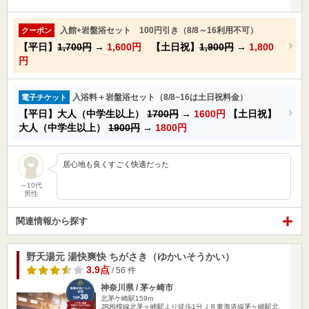
入館+岩盤浴セット 100円引き（8/8～16利用不可）
クーポン
【平日】
1,700円
→
1,600円
【土日祝】
1,900円
→
1,800
円
入浴料＋岩盤浴セット（8/8~16は土日祝料金）
電子チケット
【平日】大人（中学生以上）
1700円
→
1600円
【土日祝】
大人（中学生以上）
1900円
→
1800円
居心地も良くすごく快適だった
～10代
男性
関連情報から探す
野天湯元 湯快爽快 ちがさき（ゆかいそうかい）
3.9点
/ 56 件
神奈川県 / 茅ヶ崎市
北茅ケ崎駅159m
JR相模線北茅ヶ崎駅より徒歩1分ＪＲ東海道線茅ヶ崎駅北