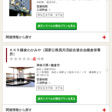
出町駅」徒歩3分…
営業時間
入浴料金 ～
宿泊
女子旅・女子会
楽天トラベルの宿泊プランを見る
関連情報から探す
ＫＫＲ鎌倉わかみや（国家公務員共済組合連合会鎌倉保養
所）
-点
/ 0 件
神奈川県 / 鎌倉市
由比ヶ浜駅300m
江ノ島電鉄 由比ヶ浜駅より徒歩５分／ＪＲ 鎌倉駅より
車で約５分
営業時間
入浴料金 ～
宿泊
女子旅・女子会
楽天トラベルの宿泊プランを見る
関連情報から探す