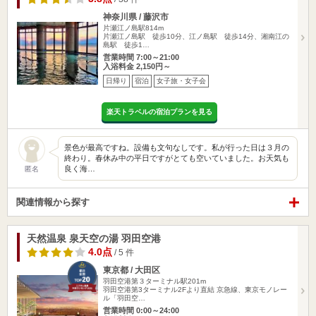
神奈川県 / 藤沢市
片瀬江ノ島駅814m
片瀬江ノ島駅 徒歩10分、江ノ島駅 徒歩14分、湘南江の
島駅 徒歩1…
営業時間 7:00～21:00
入浴料金 2,150円～
日帰り
宿泊
女子旅・女子会
楽天トラベルの宿泊プランを見る
景色が最高ですね。設備も文句なしです。私が行った日は３月の
終わり。春休み中の平日ですがとても空いていました。お天気も
良く海…
匿名
関連情報から探す
天然温泉 泉天空の湯 羽田空港
4.0点
/ 5 件
東京都 / 大田区
羽田空港第３ターミナル駅201m
羽田空港第3ターミナル2Fより直結 京急線、東京モノレー
ル「羽田空…
営業時間 0:00～24:00