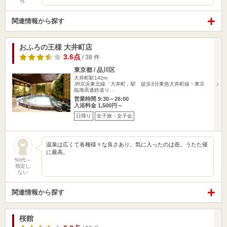
性
関連情報から探す
おふろの王様 大井町店
3.6点
/ 38 件
東京都 / 品川区
大井町駅142m
JR京浜東北線「大井町」駅 徒歩3分東急大井町線・東京
臨海高速鉄道り…
営業時間 9:30～26:00
入浴料金 1,500円～
日帰り
女子旅・女子会
温泉は広くて各種様々な良さあり。気に入ったのは壺。うたた寝
に最高。
50代～
指定し
ない
関連情報から探す
桜館