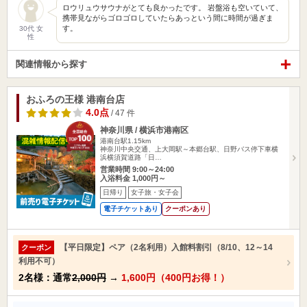
ロウリュウサウナがとても良かったです。 岩盤浴も空いていて、
携帯見ながらゴロゴロしていたらあっという間に時間が過ぎま
す。
30代 女
性
関連情報から探す
おふろの王様 港南台店
4.0点
/ 47 件
神奈川県 / 横浜市港南区
港南台駅1.15km
神奈川中央交通、上大岡駅～本郷台駅、日野バス停下車横
浜横須賀道路「日…
営業時間 9:00～24:00
入浴料金 1,000円～
日帰り
女子旅・女子会
電子チケットあり
クーポンあり
【平日限定】ペア（2名利用）入館料割引（8/10、12～14
クーポン
利用不可）
2名様：通常
2,000円
→
1,600円（400円お得！）