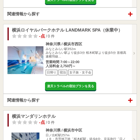
関連情報から探す
横浜ロイヤルパークホテル LANDMARK SPA（休業中）
-点
/ 0 件
神奈川県 / 横浜市西区
みなとみらい駅352m
みなとみらい駅より徒歩3分 桜木町駅より徒歩5分 首都高
速横羽線…
営業時間 7:00～22:00
入浴料金 2,750円～
日帰り
宿泊
女子旅・女子会
楽天トラベルの宿泊プランを見る
関連情報から探す
横浜マンダリンホテル
-点
/ 0 件
神奈川県 / 横浜市中区
日ノ出町駅257m
ＪＲ・市営地下鉄「桜木町駅」徒歩6分。京浜急行「日ノ