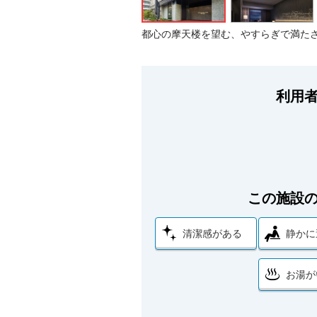
都心の摩天楼を望む、やすらぎで満た
利用
この施設
清潔感がある
静かに
お湯が