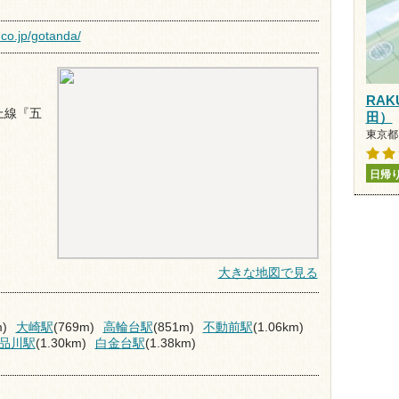
co.jp/gotanda/
RAK
上線『五
田）
東京都
日帰
大きな地図で見る
)
大崎駅
(769m)
高輪台駅
(851m)
不動前駅
(1.06km)
品川駅
(1.30km)
白金台駅
(1.38km)