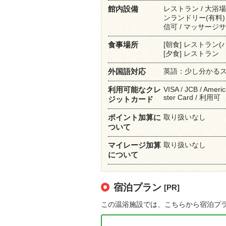
レストラン / 大浴場
館内設備
ンランドリー(有料)
信可 / マッサージサ
[朝食] レストラン(
食事場所
[夕食] レストラン
英語：少し分かる
外国語対応
VISA / JCB / Americ
利用可能なクレ
ster Card / 利用可
ジットカード
取り扱いなし
ポイント加算に
ついて
取り扱いなし
マイレージ加算
について
宿泊プラン
[PR]
この温浴施設では、こちらから宿泊プ