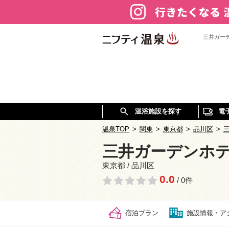
三井ガー
温浴施設を探す
電
温泉TOP
>
関東
>
東京都
>
品川区
>
三井ガーデンホ
東京都 / 品川区
0.0
/ 0件
宿泊プラン
施設情報・ア