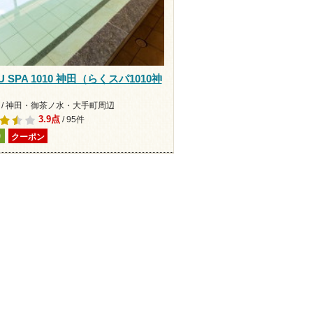
U SPA 1010 神田（らくスパ1010神
 / 神田・御茶ノ水・大手町周辺
3.9点
/ 95件
り
クーポン