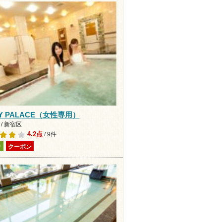
Y PALACE（女性専用）
/ 新宿区
4.2点
/ 9件
り
クーポン