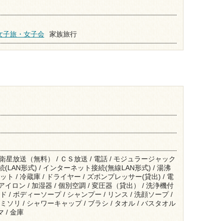
女子旅・女子会
家族旅行
/ 衛星放送（無料） / ＣＳ放送 / 電話 / モジュラージャック
(LAN形式) / インターネット接続(無線LAN形式) / 湯沸
ト / 冷蔵庫 / ドライヤー / ズボンプレッサー(貸出) / 電
アイロン / 加湿器 / 個別空調 / 変圧器（貸出） / 洗浄機付
 / ボディーソープ / シャンプー / リンス / 洗顔ソープ /
ミソリ / シャワーキャップ / ブラシ / タオル / バスタオル
 / 金庫