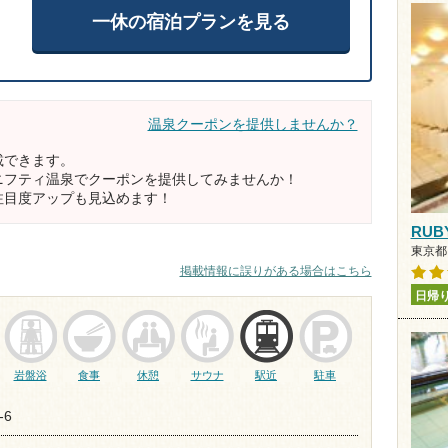
一休の宿泊プランを見る
温泉クーポンを提供しませんか？
載できます。
ニフティ温泉でクーポンを提供してみませんか！
注目度アップも見込めます！
RUB
東京都 
掲載情報に誤りがある場合はこちら
日帰
岩盤浴
食事
休憩
サウナ
駅近
駐車
6