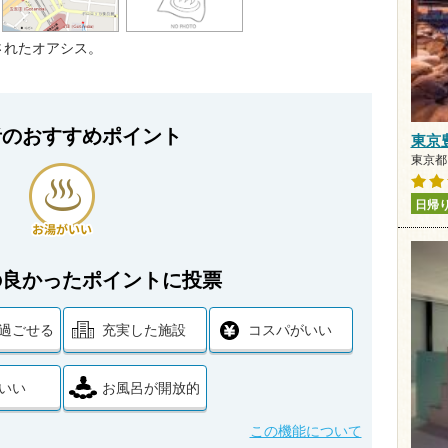
されたオアシス。
者のおすすめポイント
東京
東京都 
日帰
の良かったポイントに投票
過ごせる
充実した施設
コスパがいい
いい
お風呂が開放的
この機能について