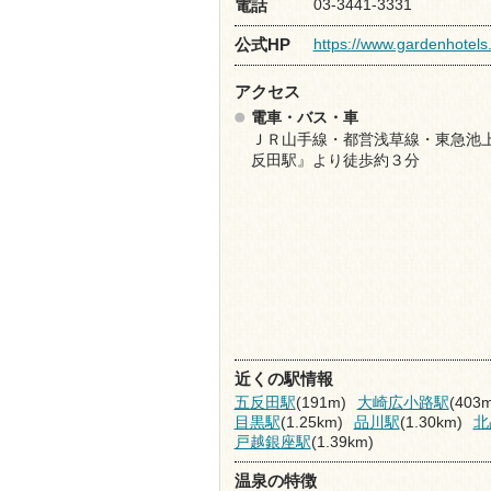
03-3441-3331
電話
https://www.gardenhotels.
公式HP
アクセス
電車・バス・車
ＪＲ山手線・都営浅草線・東急池
反田駅』より徒歩約３分
近くの駅情報
五反田駅
(191m)
大崎広小路駅
(403m
目黒駅
(1.25km)
品川駅
(1.30km)
北
戸越銀座駅
(1.39km)
温泉の特徴