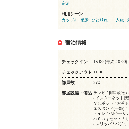
宿泊
利用シーン
カップル
絶景
ひとり旅・一人旅
宿泊情報
15:00 (最終 26:00)
チェックイン
11:00
チェックアウト
370
部屋数
テレビ / 衛星放送 
部屋設備・備品
/ インターネット接続
かしポット / お茶セッ
気スタンド(一部) / 
トイレ / ベビーベッド
ハミガキセット / カ
/ スリッパ / パジャマ