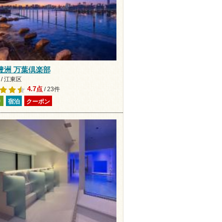
豊洲 万葉倶楽部
/ 江東区
4.7点
/ 23件
り
宿泊
クーポン