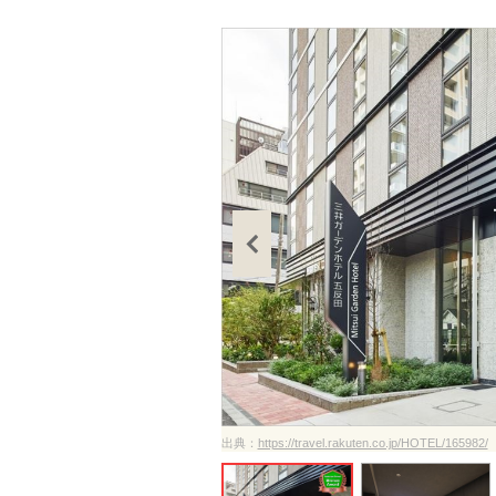
ださい
出典：
https://travel.rakuten.co.jp/HOTEL/165982/