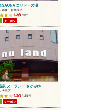
＆SAUNA コリドーの湯
 / 銀座・新橋周辺
4.2点
/ 6件
り
クーポン
温泉 ヌーランド さがみゆ
/ 大田区
4.3点
/ 151件
り
クーポン