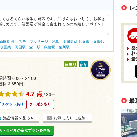
レ
しくなるくらい素敵な施設です。ごはんもおいしく、お客さ
楽しめます。岩盤浴が料金に含まれてるのも嬉しいポイント
両国周辺 エステ・マッサージ
浅草・両国周辺 お食事・食事処
深夜営業
両国駅
森下駅
蔵前駅
菊川駅
楽
料
最
日帰り
宿泊
時間 0:00～24:00
浴料 3,850円～
4.7 点
/ 23件
>
最
子チケットあり
クーポンあり
施設情報を見る
お気に入りに追加
天トラベルの宿泊プランを見る