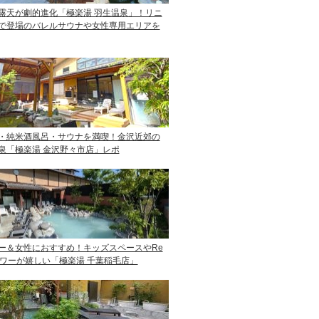
露天が劇的進化「極楽湯 羽生温泉」！リニ
で登場のバレルサウナや女性専用エリアを
・純米酒風呂・サウナを満喫！金沢近郊の
泉「極楽湯 金沢野々市店」レポ
ー＆女性におすすめ！キッズスペースやRe
ャワーが嬉しい「極楽湯 千葉稲毛店」