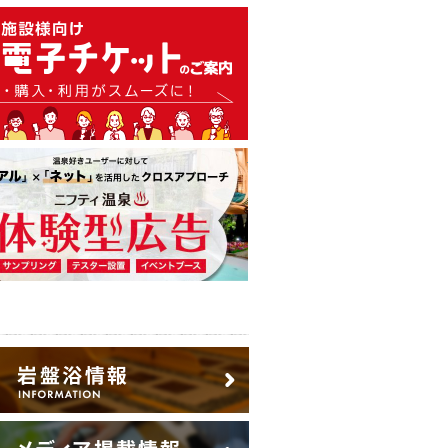
温泉・日帰り温泉・スーパー銭
広告出稿のご案内