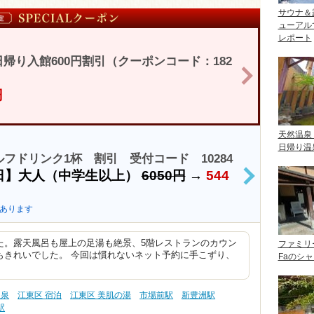
サウナ＆
ューアル
レポート
帰り入館600円割引（クーポンコード：182
>
円
天然温泉
日帰り温
フドリンク1杯 割引 受付コード 10284
日】大人（中学生以上）
6050円
→
544
>
あります
た。露天風呂も屋上の足湯も絶景、5階レストランのカウン
ファミリ
もきれいでした。 今回は慣れないネット予約に手こずり、
Faのシ
塩泉
江東区 宿泊
江東区 美肌の湯
市場前駅
新豊洲駅
駅