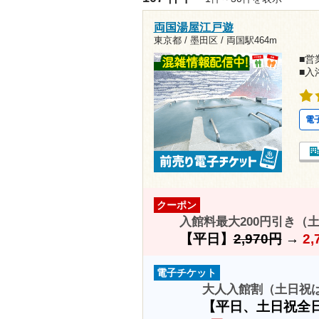
両国湯屋江戸遊
東京都 / 墨田区 /
両国駅464m
■営業
■入
電
クーポン
入館料最大200円引き（
【平日】
2,970円
→
2,
電子チケット
大人入館割（土日祝は
【平日、土日祝全