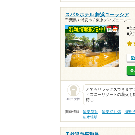
スパ＆ホテル 舞浜ユーラシア
千葉県 / 浦安市 /
東京ディズニーシー・
■営業
■入
楽
とてもリラックスできます
ィズニーリゾートの花火も
40代 女性
待ち…
関連情報
浦安 宿泊
浦安 切り傷
浦安 
新木場駅
天然温泉平和島