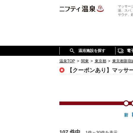
マッサー
湯、スパ
サウナ、
温浴施設を探す
電
温泉TOP
>
関東
>
東京都
>
東京都新宿
【クーポンあり】マッサ
107 件中
1件～30件を表示