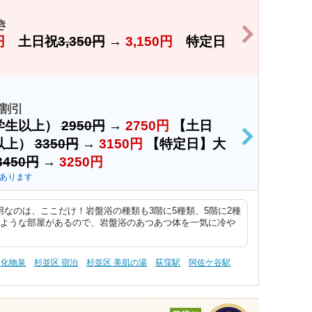
き
>
円
土日祝
3,350円
→
3,150円
特定日
割引
学生以上）
2950円
→
2750円
【土日
>
以上）
3350円
→
3150円
【特定日】大
3450円
→
3250円
あります
なのは、ここだけ！岩盤浴の種類も3階に5種類、5階に2種
のような部屋があるので、岩盤浴のあつあつ体を一気に冷や
塩化物泉
杉並区 宿泊
杉並区 美肌の湯
荻窪駅
阿佐ケ谷駅