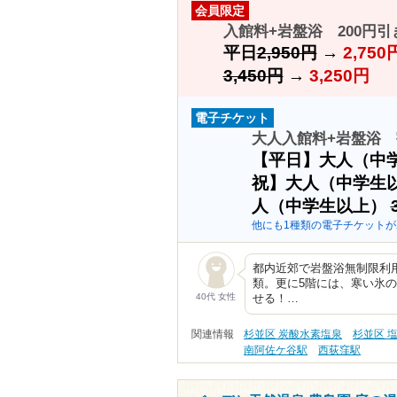
会員限定
入館料+岩盤浴 200円引
平日
2,950円
→
2,750
3,450円
→
3,250円
電子チケット
大人入館料+岩盤浴 
【平日】大人（中
祝】大人（中学生
人（中学生以上）
他にも1種類の電子チケットが
都内近郊で岩盤浴無制限利用
類。更に5階には、寒い氷
40代 女性
せる！…
関連情報
杉並区 炭酸水素塩泉
杉並区 
南阿佐ケ谷駅
西荻窪駅