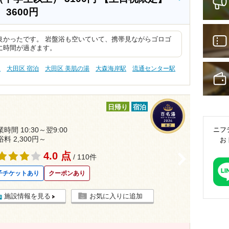
）
3600円
良かったです。 岩盤浴も空いていて、携帯見ながらゴロゴ
に時間が過ぎます。
泉
大田区 宿泊
大田区 美肌の湯
大森海岸駅
流通センター駅
日帰り
宿泊
ニフ
時間 10:30～翌9:00
浴料 2,300円～
お
4.0 点
>
/ 110件
子チケットあり
クーポンあり
施設情報を見る
お気に入りに追加