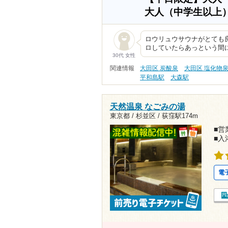
大人（中学生以上
ロウリュウサウナがとても
ロしていたらあっという間
30代 女性
関連情報
大田区 炭酸泉
大田区 塩化物
平和島駅
大森駅
天然温泉 なごみの湯
東京都 / 杉並区 /
荻窪駅174m
■営業
■入
電