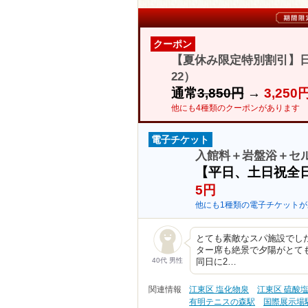
クーポン
【夏休み限定特別割引】日
22）
通常
3,850円
→
3,250
他にも4種類のクーポンがあります
電子チケット
入館料＋岩盤浴＋セル
【平日、土日祝全
5円
他にも1種類の電子チケットが
とても素敵なスパ施設でし
ター席も絶景で夕陽がとて
40代 男性
同日に2…
関連情報
江東区 塩化物泉
江東区 硫酸
有明テニスの森駅
国際展示場