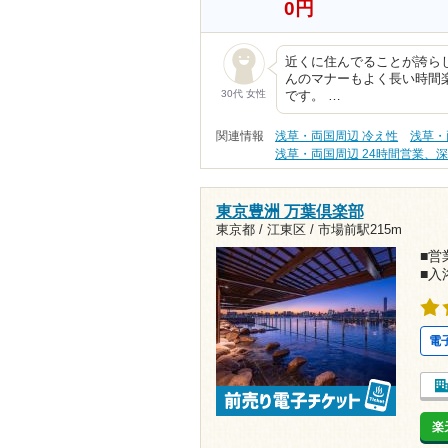
0円
近くに住んでることが誇ら
んのマナーもよく長い時間
30代 女性
です。 …
関連情報
浅草・両国周辺 冷え性
浅草・
浅草・両国周辺 24時間営業、
東京豊洲 万葉倶楽部
東京都 / 江東区 /
市場前駅215m
■営業
■入
電
楽