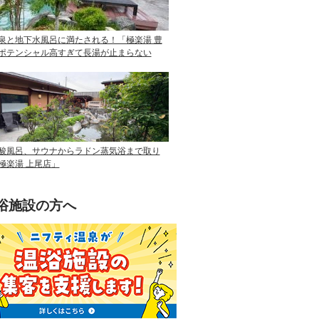
泉と地下水風呂に満たされる！「極楽湯 豊
ポテンシャル高すぎて長湯が止まらない
酸風呂、サウナからラドン蒸気浴まで取り
極楽湯 上尾店」
浴施設の方へ
ニフティ温泉を使って手軽に集