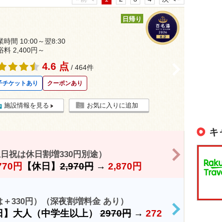
日帰り
時間 10:00～翌8:30
浴料 2,400円～
4.6 点
>
/ 464件
子チケットあり
クーポンあり
施設情報を見る
お気に入りに追加
キ
>
土日祝は休日割増330円別途）
770円
【休日】
2,970円
→
2,870円
＋330円）（深夜割増料金 あり）
日】大人（中学生以上）
2970円
→
272
>