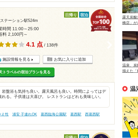
日帰り
宿泊
露天炭酸
ステーション駅524m
橋店」が
時間 11:00～25:00
浴料 2,100円～
4.1 点
>
/ 138件
施設情報を見る
お気に入りに追加
温泉、炭
揃えた「
天トラベルの宿泊プランを見る
温
！岩盤浴も気持ち良い。露天風呂も良い。時間によってはデ
観れる。子供達は大喜び。 レストランはどれも美味しい。
冷え性
浦安 子連れOK
葛西臨海公園駅
葛西駅
西葛西駅
日帰り
宿泊