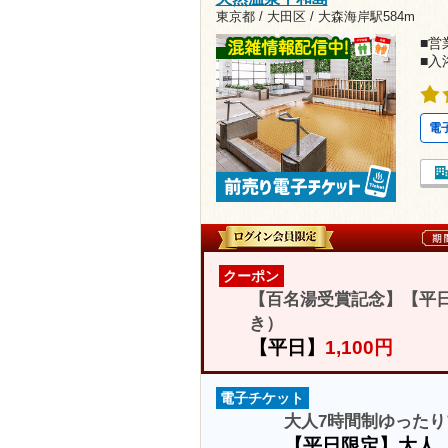
東京都 / 大田区 /
大森海岸駅584m
■営業
■入
電
クーポン
【百名湯受賞記念】【平日
き）
【平日】
1,100円
電子チケット
大人7時間制ゆったり
【平日限定】大人