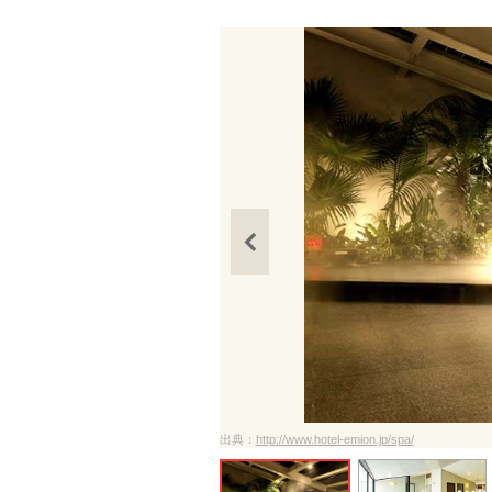
出典：
http://www.hotel-emion.jp/spa/