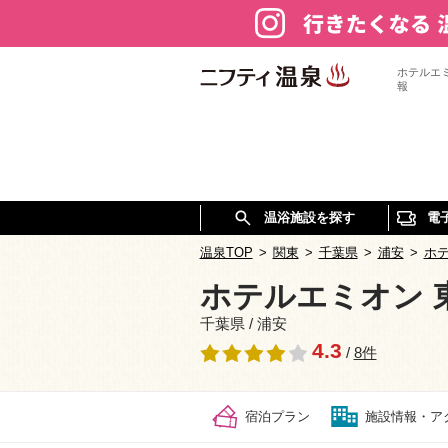
ホテルエ
報
温浴施設を探す
電
温泉TOP
>
関東
>
千葉県
>
浦安
>
ホテ
ホテルエミオン 
千葉県 / 浦安
4.3
/
8件
宿泊プラン
施設情報・ア