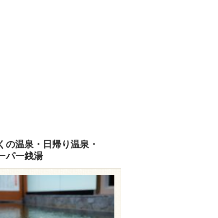
くの温泉・日帰り温泉・
ーパー銭湯
w.hotel-emion.jp/spa/