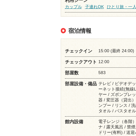
利用シーン
カップル
子連れOK
ひとり旅・一
宿泊情報
15:00 (最終 24:00)
チェックイン
12:00
チェックアウト
583
部屋数
テレビ / ビデオデッキ
部屋設備・備品
ーネット接続(無線LA
ヤー / ズボンプレッサ
器 / 変圧器（貸出）
ンプー / リンス / 
タオル / バスタオル 
電子レンジ（各階） /
館内設備
ナ / 露天風呂 / 
ドリー(有料) / 送