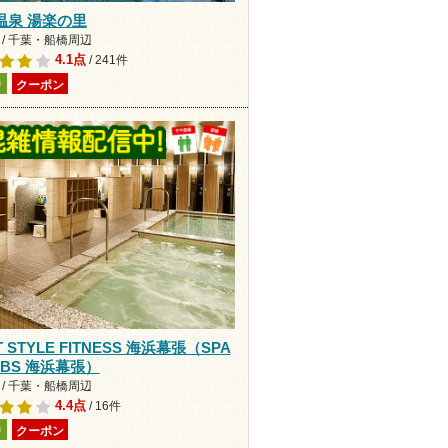
温泉 湯楽の里
 / 千葉・船橋周辺
4.1点
/ 241件
り
クーポン
T STYLE FITNESS 海浜幕張（SPA
RBS 海浜幕張）
 / 千葉・船橋周辺
4.4点
/ 16件
り
クーポン