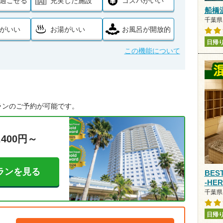
過ごせる
充実した施設
コスパがいい
船橋
千葉県
がいい
お湯がいい
お風呂が開放的
日帰
この機能について
ランのご予約が可能です。
,400円～
ランを見る
BES
-HE
千葉県
日帰