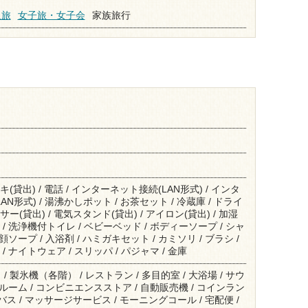
人旅
女子旅・女子会
家族旅行
(貸出) / 電話 / インターネット接続(LAN形式) / インタ
N形式) / 湯沸かしポット / お茶セット / 冷蔵庫 / ドライ
ー(貸出) / 電気スタンド(貸出) / アイロン(貸出) / 加湿
 / 洗浄機付トイレ / ベビーベッド / ボディーソープ / シャ
洗顔ソープ / 入浴剤 / ハミガキセット / カミソリ / ブラシ /
/ ナイトウェア / スリッパ / パジャマ / 金庫
 製氷機（各階） / レストラン / 多目的室 / 大浴場 / サウ
禁煙ルーム / コンビニエンスストア / 自動販売機 / コインラン
迎バス / マッサージサービス / モーニングコール / 宅配便 /