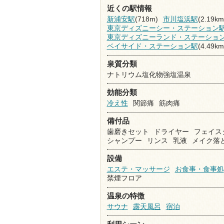
近くの駅情報
新浦安駅
(718m)
市川塩浜駅
(2.19km
東京ディズニーシー・ステーション
東京ディズニーランド・ステーショ
ベイサイド・ステーション駅
(4.49km
泉質分類
ナトリウム塩化物強塩温泉
効能分類
冷え性
関節痛
筋肉痛
備付品
歯磨きセット
ドライヤー
フェイス
シャンプー
リンス
乳液
メイク落
設備
エステ・マッサージ
お食事・食事処
禁煙フロア
温泉の特徴
サウナ
露天風呂
宿泊