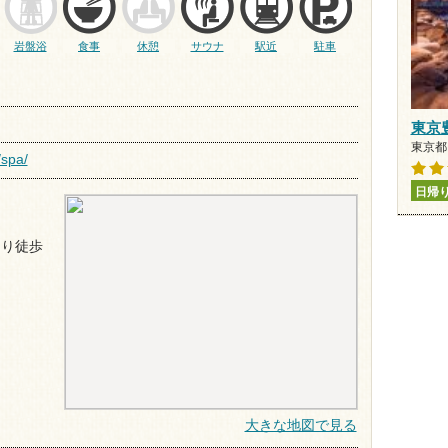
岩盤浴
食事
休憩
サウナ
駅近
駐車
東京
東京都 
/spa/
日帰
より徒歩
大きな地図で見る