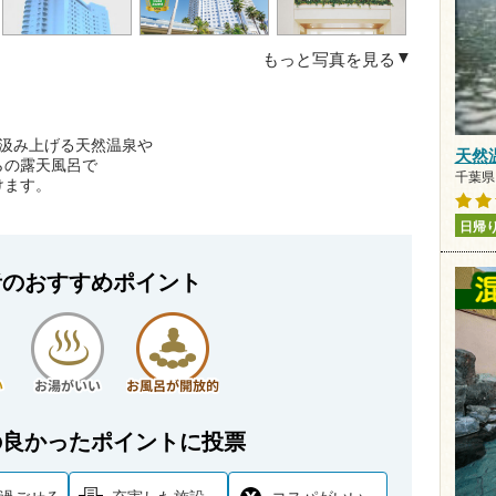
もっと写真を見る
。
り汲み上げる天然温泉や
天然
らの露天風呂で
千葉県
けます。
日帰
者のおすすめポイント
の良かったポイントに投票