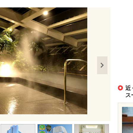
近
ス
出典：
http://ww