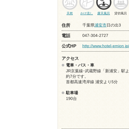
天然
かけ流し
露天風呂
貸切風呂
千葉県
浦安市
日の出3
住所
047-304-2727
電話
http://www.hotel-emion.jp
公式HP
アクセス
電車・バス・車
JR京葉線･武蔵野線「新浦安」駅
約7分です。
首都高速湾岸線 浦安より5分
駐車場
190台