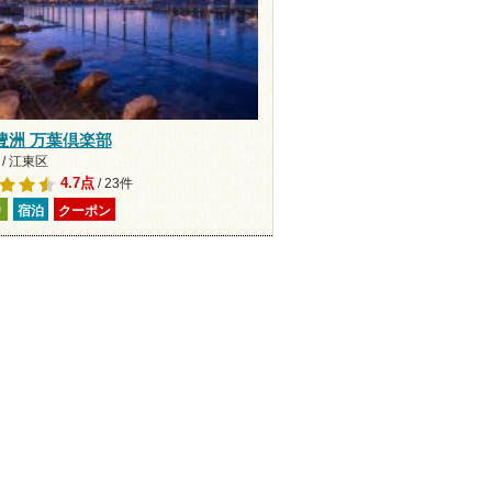
豊洲 万葉倶楽部
/ 江東区
4.7点
/ 23件
り
宿泊
クーポン