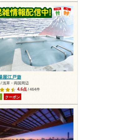
湯屋江戸遊
 / 浅草・両国周辺
4.6点
/ 464件
り
クーポン