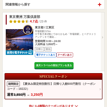
関連情報から探す
東京豊洲 万葉倶楽部
4.7点
/ 23 件
東京都 / 江東区
市場前駅215m
※千客万来2階にてゆりかもめ「市場前駅」とペデストリ
アンデッキで連結…
営業時間 0:00～24:00
入浴料金 3,850円～
日帰り
宿泊
電子チケットあり
クーポンあり
楽天トラベルの宿泊プランを見る
【夏休み限定特別割引】日帰り入館600円割引（クーポン
期間限定
コード：18222）
通常
3,850円
→
3,250円
他にも4種類のクーポンがあります