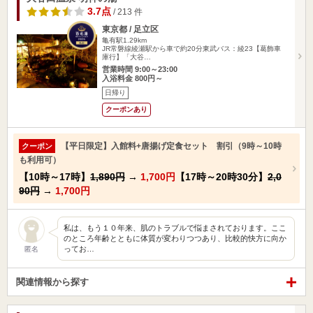
3.7点
/ 213 件
東京都 / 足立区
亀有駅1.29km
JR常磐線綾瀬駅から車で約20分東武バス：綾23【葛飾車
庫行】「大谷…
営業時間 9:00～23:00
入浴料金 800円～
日帰り
クーポンあり
【平日限定】入館料+唐揚げ定食セット 割引（9時～10時
クーポン
も利用可）
【10時～17時】
1,890円
→
1,700円
【17時～20時30分】
2,0
90円
→
1,700円
私は、もう１０年来、肌のトラブルで悩まされております。ここ
のところ年齢とともに体質が変わりつつあり、比較的快方に向か
ってお…
匿名
関連情報から探す