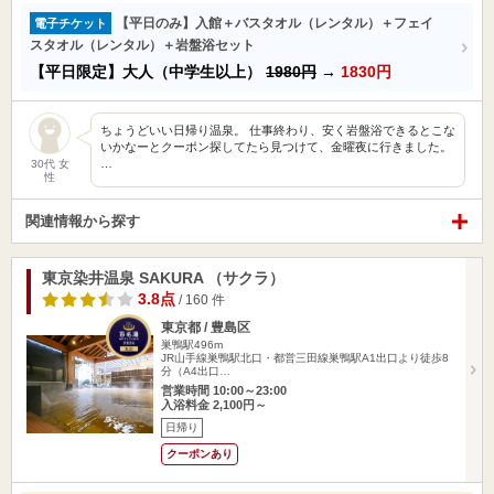
【平日のみ】入館＋バスタオル（レンタル）＋フェイ
電子チケット
スタオル（レンタル）＋岩盤浴セット
【平日限定】大人（中学生以上）
1980円
→
1830円
ちょうどいい日帰り温泉。 仕事終わり、安く岩盤浴できるとこな
いかなーとクーポン探してたら見つけて、金曜夜に行きました。
…
30代 女
性
関連情報から探す
東京染井温泉 SAKURA （サクラ）
3.8点
/ 160 件
東京都 / 豊島区
巣鴨駅496m
JR山手線巣鴨駅北口・都営三田線巣鴨駅A1出口より徒歩8
分（A4出口…
営業時間 10:00～23:00
入浴料金 2,100円～
日帰り
クーポンあり