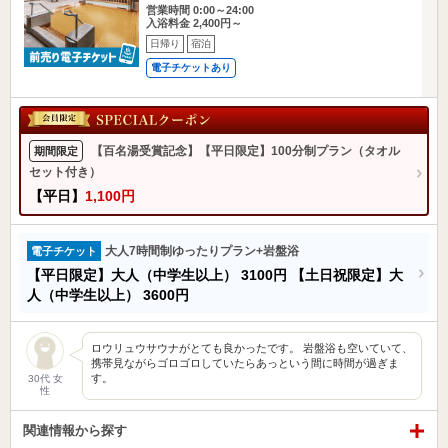
営業時間 0:00～24:00
入浴料金 2,400円～
日帰り
宿泊
電子チケットあり
【百名湯受賞記念】【平日限定】100分制プラン（タオル
期間限定
セット付き）
【平日】
1,100円
大人7時間制ゆったりプラン+岩盤浴
電子チケット
【平日限定】大人（中学生以上）
3100円
【土日祝限定】大
人（中学生以上）
3600円
ロウリュウサウナがとても良かったです。 岩盤浴も空いていて、
携帯見ながらゴロゴロしていたらあっという間に時間が過ぎま
す。
30代 女
性
関連情報から探す