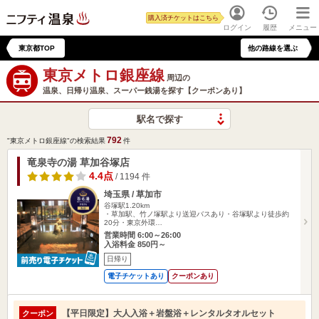
購入済チケットはこちら
ログイン
履歴
メニュー
東京都TOP
他の路線を選ぶ
東京メトロ銀座線
周辺の
温泉、日帰り温泉、スーパー銭湯を探す【クーポンあり】
駅名で探す
792
"東京メトロ銀座線"の検索結果
件
竜泉寺の湯 草加谷塚店
4.4点
/ 1194 件
埼玉県 / 草加市
谷塚駅1.20km
・草加駅、竹ノ塚駅より送迎バスあり・谷塚駅より徒歩約
20分・東京外環…
営業時間 6:00～26:00
入浴料金 850円～
日帰り
電子チケットあり
クーポンあり
【平日限定】大人入浴＋岩盤浴＋レンタルタオルセット
クーポン