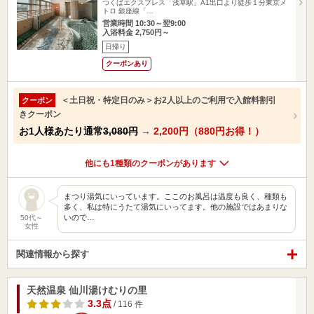
つくばエクスプレス「浅草駅」A1出口より徒歩１分東京メ
トロ 銀座線「…
営業時間 10:30～翌9:00
入浴料金 2,750円～
日帰り
クーポンあり
＜土日祝・特定日のみ＞お2人以上のご利用で入館料割引
クーポン
きクーポン
お1人様あたり通常
3,080円
→
2,200円（880円お得！）
他にも1種類のクーポンがあります
まつり湯気にいっています。ここのお風呂は温度も良く、種類も
多く、私は特にうたて湯気にいってます。他の施設ではあまりな
いので…
50代～
女性
関連情報から探す
天然温泉 仙川湯けむりの里
3.3点
/ 116 件