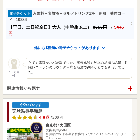
入館料＋岩盤浴＋セルフドリンク1杯 割引 受付コー
電子チケット
ド 10284
【平日、土日祝全日】大人（中学生以上）
6050円
→
5445
円
他にも1種類の電子チケットがあります
とても素敵なスパ施設でした。露天風呂も屋上の足湯も絶景、5
階レストランのカウンター席も絶景で夕陽がとてもきれいでし
た。 …
40代 男
性
関連情報から探す
今空いています
天然温泉平和島
4.6点
/ 206 件
東京都 / 大田区
大森海岸駅584m
京浜急行線 平和島駅徒歩約12分/ワンコインバス3分（100
円）、Ｊ…