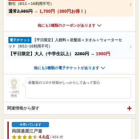
割引（8/11～16利用不可）
通常
2,080円
→
1,700円（380円お得！）
他にも1種類のクーポンがあります
【平日限定】入館料＋岩盤浴＋タオル＋ウォーターセ
電子チケット
ット（8/11~16利用不可）
【平日限定】大人（中学生以上）
2280円
→
1900円
他にも1種類の電子チケットがあります
岩盤浴のコロナ対策がしっかりしてあって安心
～10代
男性
関連情報から探す
今空いています
両国湯屋江戸遊
4.6点
/ 464 件