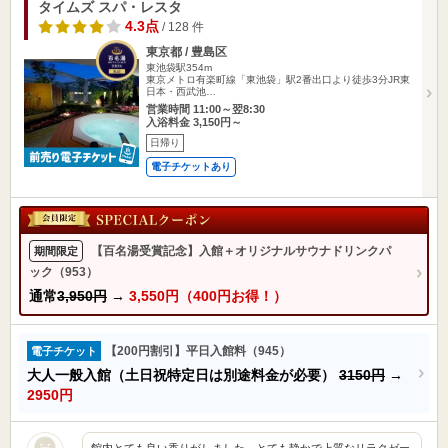
タイムズ スパ・レスタ
4.3点
/ 128 件
東京都 / 豊島区
東池袋駅354m
東京メトロ有楽町線「東池袋」駅2番出口より徒歩3分JR東
日本・西武池…
営業時間 11:00～翌8:30
入浴料金 3,150円～
日帰り
電子チケットあり
【百名湯受賞記念】入館＋オリジナルサウナドリンクパ
期間限定
ック（953）
通常
3,950円
→
3,550円（400円お得！）
【200円割引】平日入館料（945）
電子チケット
大人一般入館（土日祝特定日は別途料金が必要）
3150円
→
2950円