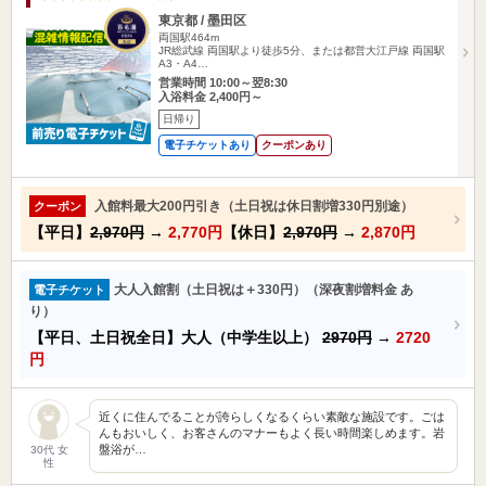
東京都 / 墨田区
両国駅464m
JR総武線 両国駅より徒歩5分、または都営大江戸線 両国駅
A3・A4…
営業時間 10:00～翌8:30
入浴料金 2,400円～
日帰り
電子チケットあり
クーポンあり
入館料最大200円引き（土日祝は休日割増330円別途）
クーポン
【平日】
2,970円
→
2,770円
【休日】
2,970円
→
2,870円
大人入館割（土日祝は＋330円）（深夜割増料金 あ
電子チケット
り）
【平日、土日祝全日】大人（中学生以上）
2970円
→
2720
円
近くに住んでることが誇らしくなるくらい素敵な施設です。ごは
んもおいしく、お客さんのマナーもよく長い時間楽しめます。岩
盤浴が…
30代 女
性