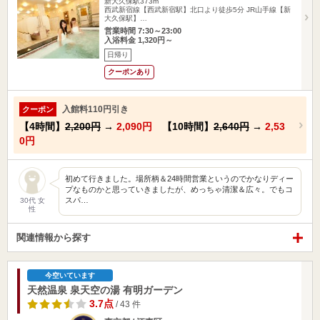
新大久保駅373m
西武新宿線【西武新宿駅】北口より徒歩5分 JR山手線【新
大久保駅】…
営業時間 7:30～23:00
入浴料金 1,320円～
日帰り
クーポンあり
入館料110円引き
クーポン
【4時間】
2,200円
→
2,090円
【10時間】
2,640円
→
2,53
0円
初めて行きました。場所柄＆24時間営業というのでかなりディー
プなものかと思っていきましたが、めっちゃ清潔＆広々。でもコ
スパ…
30代 女
性
関連情報から探す
今空いています
天然温泉 泉天空の湯 有明ガーデン
3.7点
/ 43 件