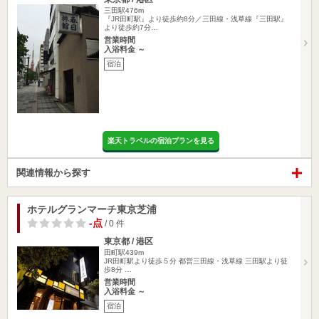
三田駅476m
『JR田町駅』より徒歩約8分／三田線・浅草線『三田駅』
より徒歩約7分…
営業時間
入浴料金 ～
宿泊
楽天トラベルの宿泊プランを見る
関連情報から探す
ホテルグランマーチ東京芝浦
-点
/ 0 件
東京都 / 港区
田町駅439m
JR田町駅より徒歩５分 都営三田線・浅草線 三田駅より徒
歩8分 …
営業時間
入浴料金 ～
宿泊