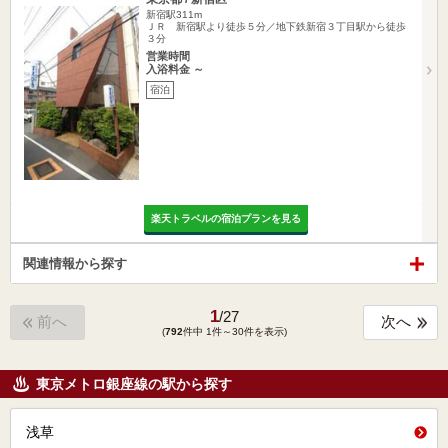
新宿駅311m
ＪＲ 新宿駅より徒歩５分／地下鉄新宿３丁目駅から徒歩
３分
営業時間
入浴料金 ～
宿泊
楽天トラベルの宿泊プランを見る
関連情報から探す
1
/
27
前へ
次へ
(
792
件中 1件～30件を表示)
東京メトロ銀座線の駅から探す
浅草