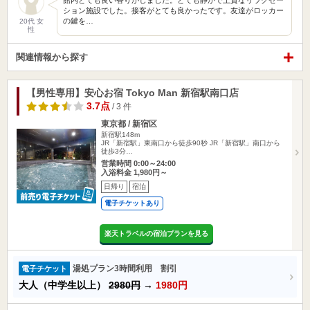
館内とても良い香りがしました。とても静かで上質なリラクゼー
ション施設でした。接客がとても良かったです。友達がロッカー
の鍵を…
20代 女
性
関連情報から探す
【男性専用】安心お宿 Tokyo Man 新宿駅南口店
3.7点
/ 3 件
東京都 / 新宿区
新宿駅148m
JR「新宿駅」東南口から徒歩90秒 JR「新宿駅」南口から
徒歩3分…
営業時間 0:00～24:00
入浴料金 1,980円～
日帰り
宿泊
電子チケットあり
楽天トラベルの宿泊プランを見る
湯処プラン3時間利用 割引
電子チケット
大人（中学生以上）
2980円
→
1980円