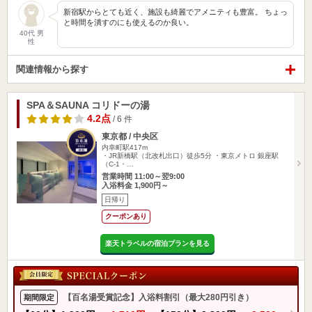
新宿駅からとても近く、施設も綺麗でアメニティも豊富。 ちょっ
と時間を潰すのにも使えるのか良い。
40代 男
性
関連情報から探す
SPA＆SAUNA コリドーの湯
4.2点
/ 6 件
東京都 / 中央区
内幸町駅417m
・JR新橋駅（北改札出口）徒歩5分 ・東京メトロ 銀座駅
（C-1・…
営業時間 11:00～翌9:00
入浴料金 1,900円～
日帰り
クーポンあり
楽天トラベルの宿泊プランを見る
【百名湯受賞記念】入浴料割引（最大280円引き）
期間限定