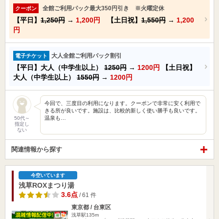
全館ご利用パック最大350円引き ※火曜定休
クーポン
【平日】
1,250円
→
1,200円
【土日祝】
1,550円
→
1,200
円
大人全館ご利用パック割引
電子チケット
【平日】大人（中学生以上）
1250円
→
1200円
【土日祝】
大人（中学生以上）
1550円
→
1200円
今回で、三度目の利用になります。クーポンで非常に安く利用で
きる所が良いです。施設は、比較的新しく使い勝手も良いです。
温泉も…
50代～
指定し
ない
関連情報から探す
今空いています
浅草ROXまつり湯
3.6点
/ 61 件
東京都 / 台東区
浅草駅135m