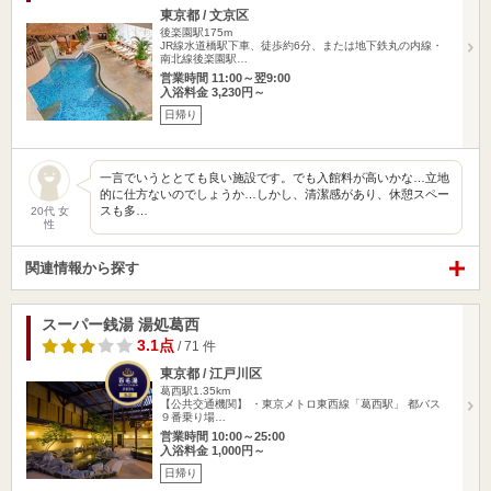
東京都 / 文京区
後楽園駅175m
JR線水道橋駅下車、徒歩約6分、または地下鉄丸の内線・
南北線後楽園駅…
営業時間 11:00～翌9:00
入浴料金 3,230円～
日帰り
一言でいうととても良い施設です。でも入館料が高いかな…立地
的に仕方ないのでしょうか…しかし、清潔感があり、休憩スペー
スも多…
20代 女
性
関連情報から探す
スーパー銭湯 湯処葛西
3.1点
/ 71 件
東京都 / 江戸川区
葛西駅1.35km
【公共交通機関】 ・東京メトロ東西線「葛西駅」 都バス
９番乗り場…
営業時間 10:00～25:00
入浴料金 1,000円～
日帰り