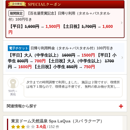
【百名湯受賞記念】日帰り利用（タオル＋バスタオル
期間限定
付）100円引き
【平日】
1,600円
→
1,500円
【土日祝】
1,700円
→
1,600
円
日帰り利用料金（タオル＋バスタオル付）100円引き
電子チケット
【平日】大人（中学生以上）
1600円
→
1500円
【平日】小
学生
800円
→
700円
【土日祝】大人（中学生以上）
1700
円
→
1600円
【土日祝】小学生
850円
→
750円
夕方までの時間調整で利用しました。 施設は２階ですが、喫煙所
は地下１階なので、喫煙者は不便です。 無料の飲み物が充実し…
50代～
男性
関連情報から探す
東京ドーム天然温泉 Spa LaQua（スパ ラクーア）
3.4点
/ 152 件