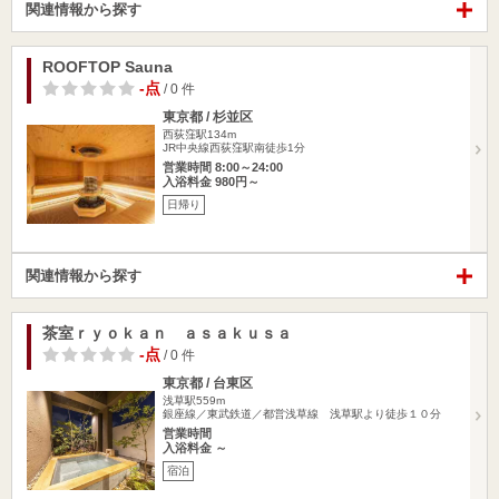
関連情報から探す
ROOFTOP Sauna
-点
/ 0 件
東京都 / 杉並区
西荻窪駅134m
JR中央線西荻窪駅南徒歩1分
営業時間 8:00～24:00
入浴料金 980円～
日帰り
関連情報から探す
茶室ｒｙｏｋａｎ ａｓａｋｕｓａ
-点
/ 0 件
東京都 / 台東区
浅草駅559m
銀座線／東武鉄道／都営浅草線 浅草駅より徒歩１０分
営業時間
入浴料金 ～
宿泊