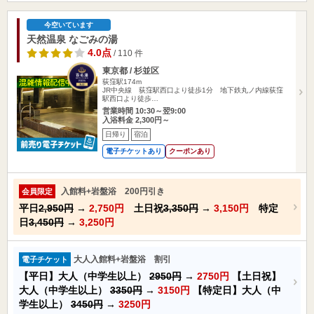
今空いています
天然温泉 なごみの湯
4.0点
/ 110 件
東京都 / 杉並区
荻窪駅174m
JR中央線 荻窪駅西口より徒歩1分 地下鉄丸ノ内線荻窪
駅西口より徒歩…
営業時間 10:30～翌9:00
入浴料金 2,300円～
日帰り
宿泊
電子チケットあり
クーポンあり
入館料+岩盤浴 200円引き
会員限定
平日
2,950円
→
2,750円
土日祝
3,350円
→
3,150円
特定
日
3,450円
→
3,250円
大人入館料+岩盤浴 割引
電子チケット
【平日】大人（中学生以上）
2950円
→
2750円
【土日祝】
大人（中学生以上）
3350円
→
3150円
【特定日】大人（中
学生以上）
3450円
→
3250円