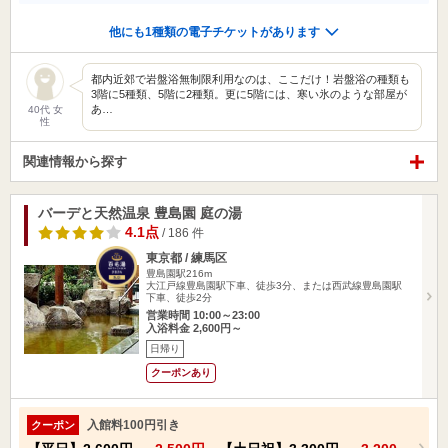
他にも1種類の電子チケットがあります
都内近郊で岩盤浴無制限利用なのは、ここだけ！岩盤浴の種類も
3階に5種類、5階に2種類。更に5階には、寒い氷のような部屋が
あ…
40代 女
性
関連情報から探す
バーデと天然温泉 豊島園 庭の湯
4.1点
/ 186 件
東京都 / 練馬区
豊島園駅216m
大江戸線豊島園駅下車、徒歩3分、または西武線豊島園駅
下車、徒歩2分
営業時間 10:00～23:00
入浴料金 2,600円～
日帰り
クーポンあり
入館料100円引き
クーポン