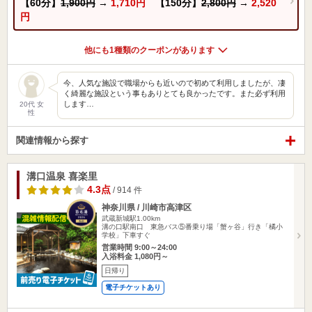
【60分】
1,900円
→
1,710円
【150分】
2,800円
→
2,520
円
他にも1種類のクーポンがあります
今、人気な施設で職場からも近いので初めて利用しましたが、凄
く綺麗な施設という事もありとても良かったです。また必ず利用
します…
20代 女
性
関連情報から探す
溝口温泉 喜楽里
4.3点
/ 914 件
神奈川県 / 川崎市高津区
武蔵新城駅1.00km
溝の口駅南口 東急バス⑤番乗り場「蟹ヶ谷」行き「橘小
学校」下車すぐ
営業時間 9:00～24:00
入浴料金 1,080円～
日帰り
電子チケットあり