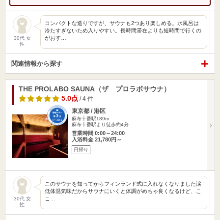
コンパクトな造りですが、サウナも2つあり楽しめる。水風呂は
冷たすぎないため入りやすい。長時間滞在よりも短時間で行くの
がおす…
30代 女
性
関連情報から探す
THE PROLABO SAUNA（ザ プロラボサウナ）
5.0点
/ 4 件
東京都 / 港区
麻布十番駅189m
麻布十番駅より徒歩約4分
営業時間 0:00～24:00
入浴料金 21,780円～
日帰り
このサウナを知ってからフィンランド式に入れなくなりました涙
低体温気味だからサウナにいくと体調がめちゃ良くなるけど、こ
こ…
30代 女
性