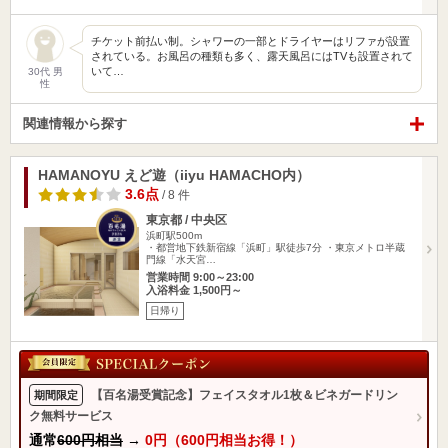
チケット前払い制。シャワーの一部とドライヤーはリファが設置
されている。お風呂の種類も多く、露天風呂にはTVも設置されて
いて…
30代 男
性
関連情報から探す
HAMANOYU えど遊（iiyu HAMACHO内）
3.6点
/ 8 件
東京都 / 中央区
浜町駅500m
・都営地下鉄新宿線「浜町」駅徒歩7分 ・東京メトロ半蔵
門線「水天宮…
営業時間 9:00～23:00
入浴料金 1,500円～
日帰り
【百名湯受賞記念】フェイスタオル1枚＆ビネガードリン
期間限定
ク無料サービス
通常
600円相当
→
0円（600円相当お得！）