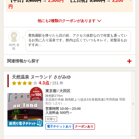
【平日】
2,600円
→
2,500円
【土日祝】
3,300円
→
3,200
円
他にも2種類のクーポンがあります
豊島園駅を降りたら目の前、アクセス抜群なので何度も通ってい
るお気に入り温泉です。館内は広くていつもキレイ。岩盤浴もお
すすめ…
30代 女
性
関連情報から探す
天然温泉 ヌーランド さがみゆ
4.3点
/ 151 件
東京都 / 大田区
雑色駅276m
京浜急行本線 雑色駅より徒歩3分首都高速1号羽田線 羽田
出口（上り）…
営業時間 10:00～23:00
入浴料金 500円～
日帰り
電子チケットあり
クーポンあり