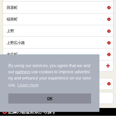
田原町
稲荷町
上野
上野広小路
末広町
By using our services, you agree that we and
もっと見る
our
partners
use cookies to improve advertisi
ng and enhance your experience on our servi
東京都の沿線から探す
ces.
Learn more
東京都TOPヘ
OK
近隣の都道府県から探す