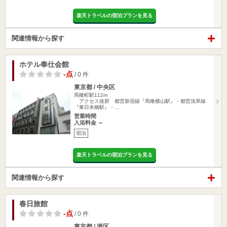
楽天トラベルの宿泊プランを見る
関連情報から探す
ホテル奉仕会館
-点
/ 0 件
東京都 / 中央区
馬喰町駅112m
アクセス抜群 都営新宿線『馬喰横山駅』・都営浅草線
『東日本橋駅』・…
営業時間
入浴料金 ～
宿泊
楽天トラベルの宿泊プランを見る
関連情報から探す
春日旅館
-点
/ 0 件
東京都 / 港区