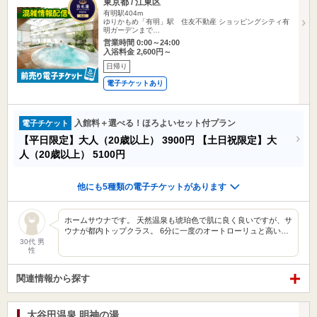
東京都 / 江東区
有明駅404m
ゆりかもめ「有明」駅 住友不動産 ショッピングシティ有
明ガーデンまで…
営業時間 0:00～24:00
入浴料金 2,600円～
日帰り
電子チケットあり
入館料＋選べる！ほろよいセット付プラン
電子チケット
【平日限定】大人（20歳以上）
3900円
【土日祝限定】大
人（20歳以上）
5100円
他にも5種類の電子チケットがあります
ホームサウナです。 天然温泉も琥珀色で肌に良く良いですが、サ
ウナが都内トップクラス。 6分に一度のオートローリュと高い…
30代 男
性
関連情報から探す
大谷田温泉 明神の湯