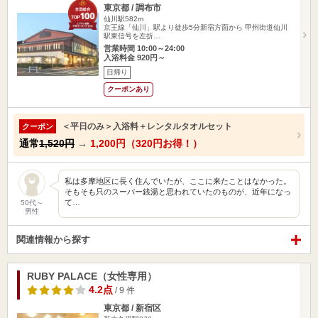
東京都 / 調布市
仙川駅582m
京王線「仙川」駅より徒歩5分新宿方面から 甲州街道仙川
駅東信号を左折…
営業時間 10:00～24:00
入浴料金 920円～
日帰り
クーポンあり
＜平日のみ＞入浴料＋レンタルタオルセット
クーポン
通常
1,520円
→
1,200円（320円お得！）
私は多摩地区に長く住んでいたが、ここに来たことはなかった。
そもそも只のスーパー銭湯と思われていたのものが、近年になっ
て…
50代～
男性
関連情報から探す
RUBY PALACE（女性専用）
4.2点
/ 9 件
東京都 / 新宿区