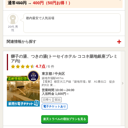
通常
450円
→
400円（50円お得！）
都内最安で人気浴場
20代 男
性
関連情報から探す
獅子の湯、つきの湯(トーセイホテル ココネ築地銀座プレミ
ア内)
4.7点
/ 6 件
東京都 / 中央区
築地市場駅407m
【電車】 都営大江戸線『築地市場』駅 A1番出口 徒歩
約5分 東…
営業時間 10:00～24:00
入浴料金 1,600円～
日帰り
宿泊
電子チケットあり
楽天トラベルの宿泊プランを見る