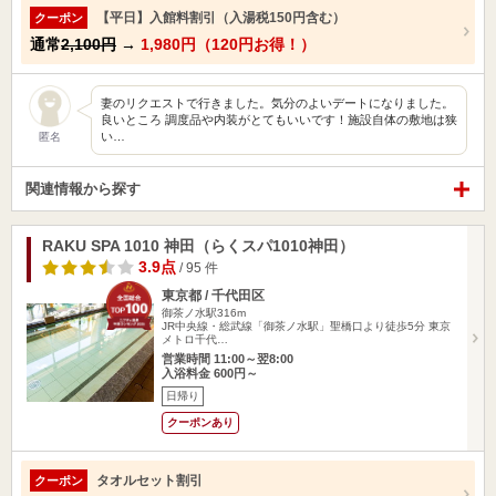
【平日】入館料割引（入湯税150円含む）
クーポン
通常
2,100円
→
1,980円（120円お得！）
妻のリクエストで行きました。気分のよいデートになりました。
良いところ 調度品や内装がとてもいいです！施設自体の敷地は狭
い…
匿名
関連情報から探す
RAKU SPA 1010 神田（らくスパ1010神田）
3.9点
/ 95 件
東京都 / 千代田区
御茶ノ水駅316m
JR中央線・総武線「御茶ノ水駅」聖橋口より徒歩5分 東京
メトロ千代…
営業時間 11:00～翌8:00
入浴料金 600円～
日帰り
クーポンあり
タオルセット割引
クーポン