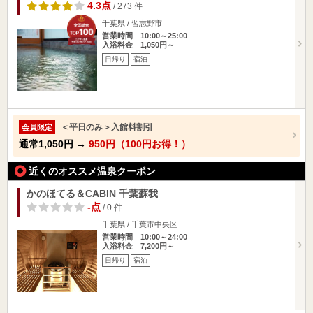
4.3点
/ 273 件
千葉県 / 習志野市
営業時間 10:00～25:00
入浴料金 1,050円～
日帰り
宿泊
＜平日のみ＞入館料割引
会員限定
通常
1,050円
→
950円（100円お得！）
近くのオススメ温泉クーポン
かのほてる＆CABIN 千葉蘇我
-点
/ 0 件
千葉県 / 千葉市中央区
営業時間 10:00～24:00
入浴料金 7,200円～
日帰り
宿泊