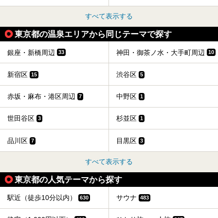
すべて表示する
東京都の温泉エリアから同じテーマで探す
銀座・新橋周辺
神田・御茶ノ水・大手町周辺
33
10
新宿区
渋谷区
15
5
赤坂・麻布・港区周辺
中野区
7
1
世田谷区
杉並区
3
1
品川区
目黒区
7
3
すべて表示する
東京都の人気テーマから探す
駅近（徒歩10分以内）
サウナ
630
483