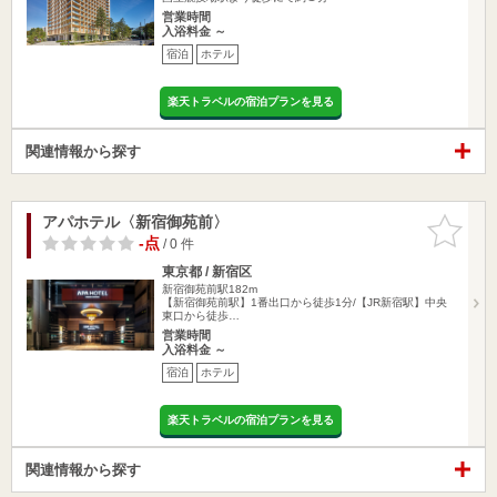
営業時間
入浴料金 ～
宿泊
ホテル
楽天トラベルの宿泊プランを見る
関連情報から探す
アパホテル〈新宿御苑前〉
お気に入
りに追加
-点
/ 0 件
東京都 / 新宿区
新宿御苑前駅182m
【新宿御苑前駅】1番出口から徒歩1分/【JR新宿駅】中央
東口から徒歩…
営業時間
入浴料金 ～
宿泊
ホテル
楽天トラベルの宿泊プランを見る
関連情報から探す