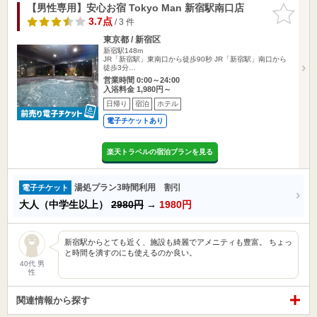
【男性専用】安心お宿 Tokyo Man 新宿駅南口店
お気に入
りに追加
3.7点
/ 3 件
東京都 / 新宿区
新宿駅148m
JR「新宿駅」東南口から徒歩90秒 JR「新宿駅」南口から
徒歩3分…
営業時間 0:00～24:00
入浴料金 1,980円～
日帰り
宿泊
ホテル
電子チケットあり
楽天トラベルの宿泊プランを見る
湯処プラン3時間利用 割引
電子チケット
大人（中学生以上）
2980円
→
1980円
新宿駅からとても近く、施設も綺麗でアメニティも豊富。 ちょっ
と時間を潰すのにも使えるのか良い。
40代 男
性
関連情報から探す