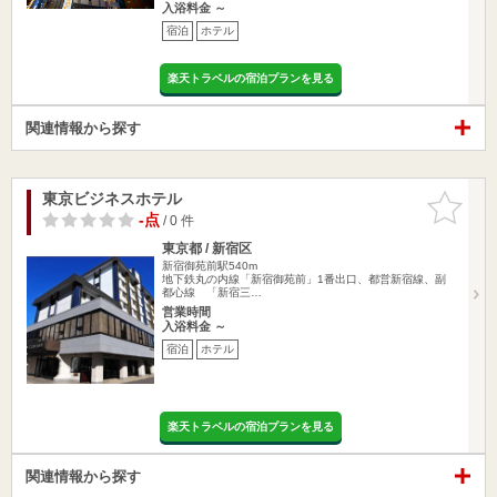
入浴料金 ～
宿泊
ホテル
楽天トラベルの宿泊プランを見る
関連情報から探す
東京ビジネスホテル
お気に入
りに追加
-点
/ 0 件
東京都 / 新宿区
新宿御苑前駅540m
地下鉄丸の内線「新宿御苑前」1番出口、都営新宿線、副
都心線 「新宿三…
営業時間
入浴料金 ～
宿泊
ホテル
楽天トラベルの宿泊プランを見る
関連情報から探す