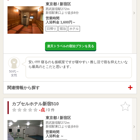
東京都 / 新宿区
西武新宿駅272m
新宿駅東口より徒歩8分
営業時間
入浴料金 1,600円～
日帰り
宿泊
ホテル
楽天トラベルの宿泊プランを見る
安い!!!!! 寝るのも仮眠室ですが寝やすい 推し活で宿を抑えたいな
ら最高のとこだと思います。
50代～
女性
関連情報から探す
カプセルホテル新宿510
お気に入
りに追加
-点
/ 0 件
東京都 / 新宿区
西武新宿駅272m
新宿駅東口より徒歩8分
営業時間
入浴料金 ～