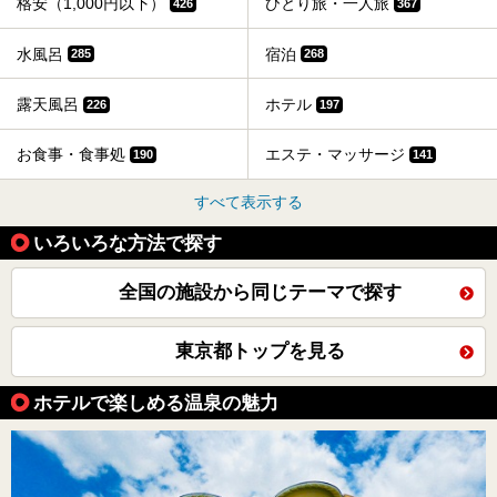
格安（1,000円以下）
ひとり旅・一人旅
426
367
水風呂
宿泊
285
268
露天風呂
ホテル
226
197
お食事・食事処
エステ・マッサージ
190
141
すべて表示する
いろいろな方法で探す
全国の施設から同じテーマで探す
東京都トップを見る
ホテルで楽しめる温泉の魅力