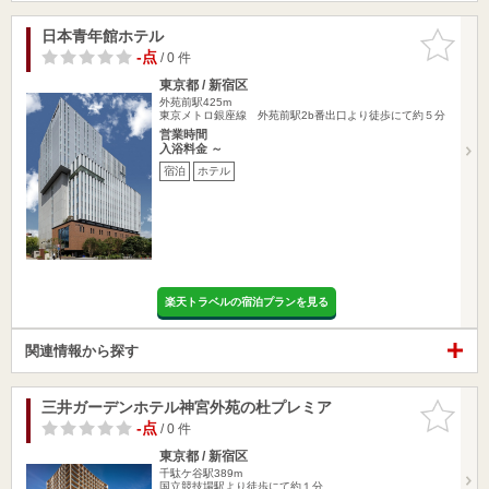
日本青年館ホテル
お気に入
りに追加
-点
/ 0 件
東京都 / 新宿区
外苑前駅425m
東京メトロ銀座線 外苑前駅2b番出口より徒歩にて約５分
営業時間
入浴料金 ～
宿泊
ホテル
楽天トラベルの宿泊プランを見る
関連情報から探す
三井ガーデンホテル神宮外苑の杜プレミア
お気に入
りに追加
-点
/ 0 件
東京都 / 新宿区
千駄ケ谷駅389m
国立競技場駅より徒歩にて約１分