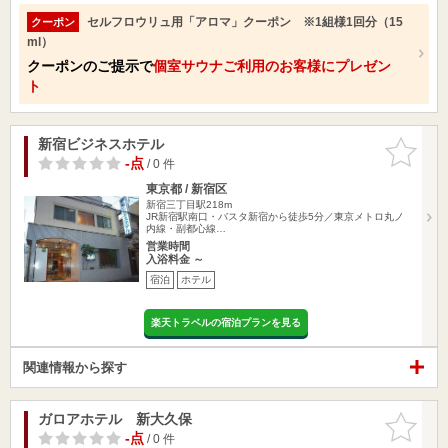
セルフロウリュ用「アロマ」クーポン ※1組様1回分（15
クーポン
ml）
クーポンのご提示で
個室サウナご利用のお客様にプレゼン
ト
新宿ビジネスホテル
お気に入
りに追加
-点
/ 0 件
東京都 / 新宿区
新宿三丁目駅218m
JR新宿駅南口・バスタ新宿から徒歩5分／東京メトロ丸ノ
内線・副都心線…
営業時間
入浴料金 ～
宿泊
ホテル
楽天トラベルの宿泊プランを見る
関連情報から探す
ガロアホテル 新大久保
お気に入
りに追加
-点
/ 0 件