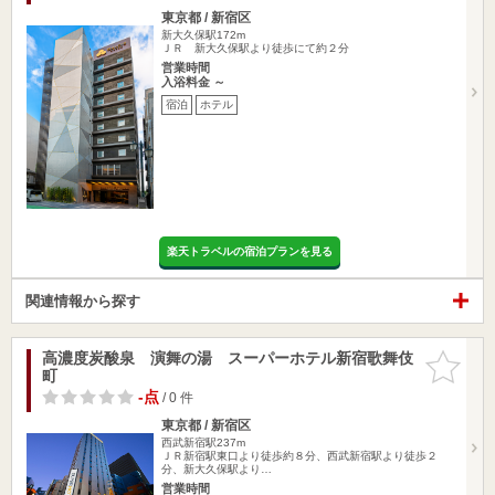
東京都 / 新宿区
新大久保駅172m
ＪＲ 新大久保駅より徒歩にて約２分
営業時間
入浴料金 ～
宿泊
ホテル
楽天トラベルの宿泊プランを見る
関連情報から探す
高濃度炭酸泉 演舞の湯 スーパーホテル新宿歌舞伎
お気に入
町
りに追加
-点
/ 0 件
東京都 / 新宿区
西武新宿駅237m
ＪＲ新宿駅東口より徒歩約８分、西武新宿駅より徒歩２
分、新大久保駅より…
営業時間