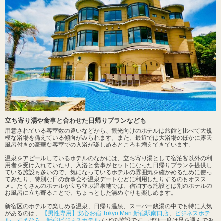
立ち寄り湯や食事と合わせた日帰りプランなども
用意されている客室数の違いなどから、観光向けのホテルは旅館と比べて大規
模な浴場を備えている傾向がみられます。また、最近では大浴場のほかに露天
風呂付きの豪華な客室での入浴が楽しめるところも増えてきています。
温泉をアピールしているホテルのなかには、立ち寄り湯として宿泊客以外の利
用者を受け入れていたり、入浴と食事がセットになった日帰りプランを提供し
ている施設も多いので、気になっているホテルの雰囲気を確かめるために使っ
てみたり、特別な日の食事会や温泉デートなどに利用したりするのもオスス
メ。たくさんのホテルが立ち並ぶ温泉地では、宿泊する施設とは別のホテルの
お風呂に立ち寄ることで、ちょっとした湯めぐりも楽しめます。
新宿区のホテルで楽しめる温泉、日帰り温泉、スーパー銭湯の中でも特に人気
があるのは、
【男性専用】安心お宿 Tokyo Man 新宿駅南口店
、
ビジネスホテ
ル すえひろ
、
新宿ビジネスホテル
などの施設です。ぜひ一度は足を運んでみ