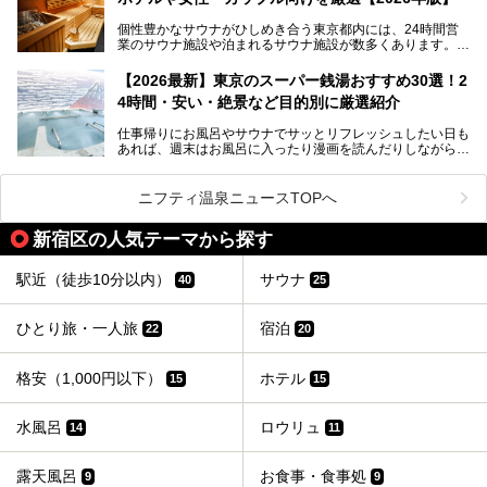
個性豊かなサウナがひしめき合う東京都内には、24時間営
業のサウナ施設や泊まれるサウナ施設が数多くあります。
終電を逃した深夜の利用に限らず、時間を気にしないサウナ
を旅の目的とする「サ旅」や自分へのご褒美のための宿泊な
【2026最新】東京のスーパー銭湯おすすめ30選！2
ど、自分の好きなタイミングで好きなだけサ活ができるのが
4時間・安い・絶景など目的別に厳選紹介
魅力です。
仕事帰りにお風呂やサウナでサッとリフレッシュしたい日も
最近では、男性専用施設だけでなく、カップルや女性に嬉し
あれば、週末はお風呂に入ったり漫画を読んだりしながら一
い個室サウナも増えてきました。
日中ダラダラ過ごしたい日もあると思います。
この記事では、東京都内にある24時間営業のサウナの中か
また、終電を逃してしまい、「このまま朝までゆっくりでき
ら、特におすすめしたい施設14選をご紹介します。
ニフティ温泉ニュースTOPへ
る場所があれば」と探した経験がある人も多いのではないで
宿泊可能な施設もピックアップしているので、ぜひチェック
しょうか。
してみてください。
新宿区の人気テーマから探す
そこで本記事では、東京でおすすめのスーパー銭湯を、目的
別に厳選した30施設からご紹介します。
駅近（徒歩10分以内）
サウナ
40
25
24時間営業で宿泊できる施設や、1,000円以下で楽しめる安
い施設、デートや休日レジャーにもぴったりなエンタメ要素
が充実した施設など、利用のシーンに合わせて参考にしてく
ひとり旅・一人旅
宿泊
22
20
ださい。
格安（1,000円以下）
ホテル
15
15
水風呂
ロウリュ
14
11
露天風呂
お食事・食事処
9
9