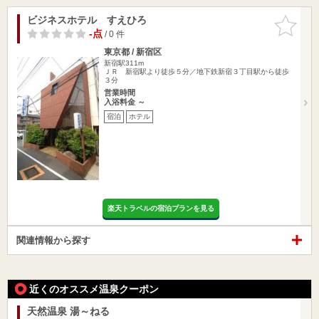
ビジネスホテル すえひろ
お気に入
りに追加
-点
/ 0 件
東京都 / 新宿区
新宿駅311m
ＪＲ 新宿駅より徒歩５分／地下鉄新宿３丁目駅から徒歩
３分
営業時間
入浴料金 ～
宿泊
ホテル
楽天トラベルの宿泊プランを見る
関連情報から探す
近くのオススメ温泉クーポン
天然温泉 湯～ねる