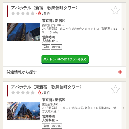
アパホテル〈新宿 歌舞伎町タワー〉
お気に入
りに追加
-点
/ 0 件
東京都 / 新宿区
西武新宿駅107m
JR「新宿駅」東口から徒歩6分／東京メトロ「新宿駅」B1
3出口から徒…
営業時間
入浴料金 ～
宿泊
ホテル
楽天トラベルの宿泊プランを見る
関連情報から探す
アパホテル〈東新宿 歌舞伎町タワー〉
お気に入
りに追加
-点
/ 0 件
東京都 / 新宿区
東新宿駅391m
JR「新宿駅」（東口）徒歩10分/東京メトロ副都心線、都
営大江戸線「…
営業時間
入浴料金 ～
宿泊
ホテル