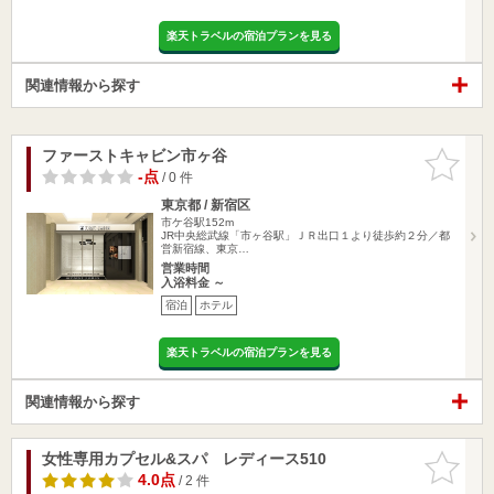
楽天トラベルの宿泊プランを見る
関連情報から探す
ファーストキャビン市ヶ谷
お気に入
りに追加
-点
/ 0 件
東京都 / 新宿区
市ケ谷駅152m
JR中央総武線「市ヶ谷駅」ＪＲ出口１より徒歩約２分／都
営新宿線、東京…
営業時間
入浴料金 ～
宿泊
ホテル
楽天トラベルの宿泊プランを見る
関連情報から探す
女性専用カプセル&スパ レディース510
お気に入
りに追加
4.0点
/ 2 件