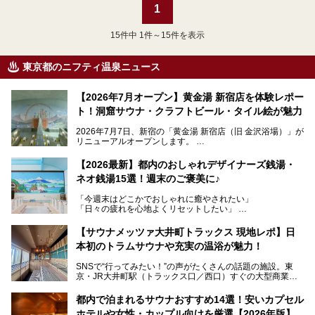
1
15
件中 1件～15件を表示
東京都のニフティ温泉ニュース
【2026年7月オープン】黄金湯 新宿店を体験レポー
ト！洞窟サウナ・クラフトビール・タイル絵が魅力
2026年7月7日、新宿の「黄金湯 新宿店（旧 金沢浴場）」が
リニューアルオープンします。
レトロでノスタルジックなタイル絵はそのまま、昔からここ
【2026最新】都内のおしゃれデザイナーズ銭湯・
を知る地元の人にも、新しく足を運んでくれる人にも愛され
ネオ銭湯15選！週末のご褒美に♪
る、今の時代の"銭湯"として生まれ変わりました。洞窟のよ
うなユニークなサウナ、自家醸造のクラフトビールが飲める
「今週末はどこかでおしゃれに癒やされたい」
ビアバーなど、新しく登場したスポットも併せて紹介しま
「日々の疲れを心地よくリセットしたい」
す。充実した設備があるのに、基本の入浴料が銭湯価格の5
──そんなときにおすすめなのが、今、都内で大きなブーム
50円というのも嬉しすぎます！
となっている新しいスタイルの銭湯です。
【サウナメッツァ大井町トラックス 現地レポ】日
本初のトラムサウナや充実の温浴が魅力！
最近、SNSやメディアで「デザイナーズ銭湯」や「ネオ銭
湯」という言葉をよく耳にしませんか？
SNSで“行ってみたい！”の声がたくさんの話題の施設。東
京・JR大井町駅（トラックス口／西口）すぐの大型商業施
本記事では、そもそもこれらがどんな銭湯なのか、その気に
設・大井町 トラックスに、2026年3月28日、「サウナメッ
なる違いを分かりやすく解説！さらに、都内で絶対に外せな
ツァ大井町トラックス」がニューオープン。施設の様子をレ
いおしゃれな名店15選を、おすすめの順番で一挙にご紹介
都内で泊まれるサウナおすすめ14選！安いカプセル
ポ―トします。
します。
ホテルや女性・カップル向けを厳選【2026年版】