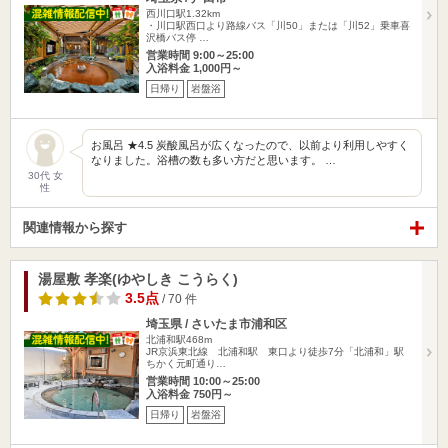
西川口駅1.32km
・川口駅西口より路線バス「川50」または「川52」乗車喜
沢橋バス停 …
営業時間 9:00～25:00
入浴料金 1,000円～
日帰り
岩盤浴
お風呂 ★4.5 炭酸風呂が広くなったので、以前より利用しやすく
なりました。浴槽の数も多い方だと思います。 …
30代 女
性
関連情報から探す
湯屋敷 孝楽(ゆやしき こうらく)
3.5点
/ 70 件
埼玉県 / さいたま市浦和区
北浦和駅468m
JR京浜東北線 北浦和駅 東口より徒歩7分「北浦和」駅
ちかく元町通り…
営業時間 10:00～25:00
入浴料金 750円～
日帰り
岩盤浴