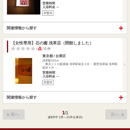
営業時間
入浴料金 ～
岩盤浴
関連情報から探す
【女性専用】石の癒 浅草店（閉館しました）
-点
/ 0 件
東京都 / 台東区
浅草駅342m
・東京メトロ銀座線 浅草駅徒歩３分 ・都営浅草線 浅草駅
徒歩４分 …
営業時間
入浴料金 ～
岩盤浴
関連情報から探す
1
/
1
前へ
次へ
(
21
件中 1件～21件を表示)