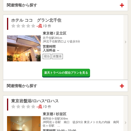
関連情報から探す
ホテル ココ グラン北千住
-点
/ 0 件
東京都 / 足立区
北千住駅281m
JR北千住駅西口より徒歩3分
営業時間
入浴料金 ～
宿泊
岩盤浴
楽天トラベルの宿泊プランを見る
関連情報から探す
東京岩盤浴/ロハス*ロハス
-点
/ 0 件
東京都 / 杉並区
南阿佐ケ谷駅309m
JR阿佐ヶ谷駅 南口 徒歩5分 東京メトロ丸の内線 南阿
佐ヶ谷駅 …
営業時間 10:00～22:00