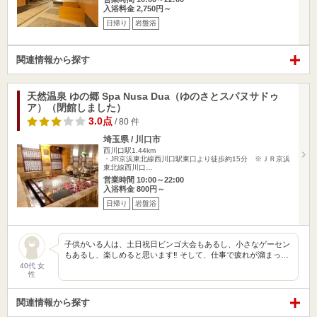
入浴料金 2,750円～
日帰り
岩盤浴
関連情報から探す
天然温泉 ゆの郷 Spa Nusa Dua（ゆのさとスパヌサドゥ
ア）（閉館しました）
3.0点
/ 80 件
埼玉県 / 川口市
西川口駅1.44km
・JR京浜東北線西川口駅東口より徒歩約15分 ※ＪＲ京浜
東北線西川口…
営業時間 10:00～22:00
入浴料金 800円～
日帰り
岩盤浴
子供がいる人は、土日祝日ビンゴ大会もあるし、小さなゲーセン
もあるし、楽しめると思います‼︎ そして、仕事で疲れが溜まっ…
40代 女
性
関連情報から探す