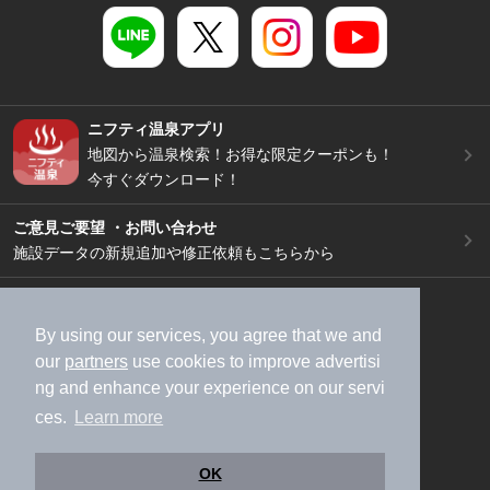
ニフティ温泉アプリ
地図から温泉検索！お得な限定クーポンも！
今すぐダウンロード！
ご意見ご要望 ・お問い合わせ
施設データの新規追加や修正依頼もこちらから
スマートフォン
/
PC
加盟店募集（資料請求）
広告出稿のご案内
By using our services, you agree that we and
our
partners
use cookies to improve advertisi
利用規約
ライフスタイルMEMBERS+規約
ng and enhance your experience on our servi
特定商取引法に基づく表記
ヘルプ
採用情報
ces.
Learn more
運営会社
個人情報保護ポリシー
©NIFTY Lifestyle Co., Ltd.
OK