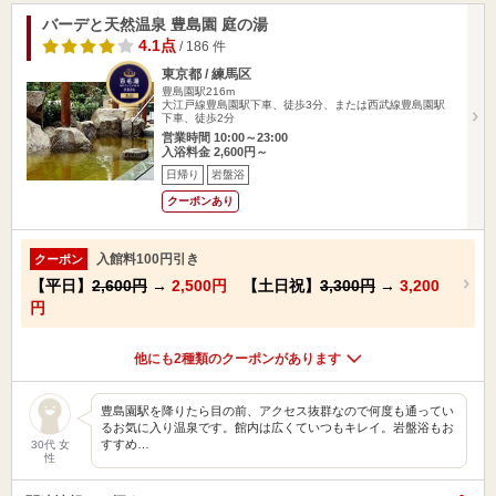
バーデと天然温泉 豊島園 庭の湯
4.1点
/ 186 件
東京都 / 練馬区
豊島園駅216m
大江戸線豊島園駅下車、徒歩3分、または西武線豊島園駅
下車、徒歩2分
営業時間 10:00～23:00
入浴料金 2,600円～
日帰り
岩盤浴
クーポンあり
入館料100円引き
クーポン
【平日】
2,600円
→
2,500円
【土日祝】
3,300円
→
3,200
円
他にも2種類のクーポンがあります
豊島園駅を降りたら目の前、アクセス抜群なので何度も通ってい
るお気に入り温泉です。館内は広くていつもキレイ。岩盤浴もお
すすめ…
30代 女
性