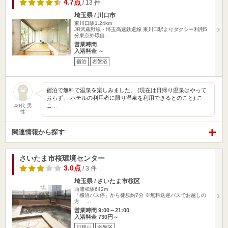
4.7点
/ 13 件
埼玉県 / 川口市
東川口駅1.24km
JR武蔵野線・埼玉高速鉄道線 東川口駅よりタクシー利用5
分東京外環自…
営業時間
入浴料金 ～
宿泊
岩盤浴
宿泊で無料で温泉を楽しみました。 (現在は日帰り温泉はやって
おらず、 ホテルの利用者に限り温泉を利用できるとのこと) こ
こ…
40代 男
性
関連情報から探す
さいたま市桜環境センター
3.0点
/ 3 件
埼玉県 / さいたま市桜区
西浦和駅642m
「櫃沼バス停」から徒歩約7分 ※無料送迎バスでお越しの
方 …
営業時間 9:00～21:00
入浴料金 730円～
日帰り
岩盤浴