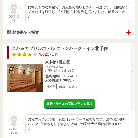
比較的安めな料金で、お風呂の種類も多く、満足です。 初回訪問
で当たりを確信し、2回目から回数券を買いました。週替わり湯
が…
20代 男
性
関連情報から探す
スパ＆カプセルホテル グランパーク・イン北千住
4.0点
/ 1 件
東京都 / 足立区
北千住駅354m
北千住駅より徒歩5分
営業時間 0:00～24:00
入浴料金 1,200円～
日帰り
宿泊
岩盤浴
楽天トラベルの宿泊プランを見る
男性専用の大浴場、女性はシャワー２室のみです。湯の出が悪い
バスタブ1室もあります(笑) 近所での男性大浴場は評価は良い
よ…
50代～
女性