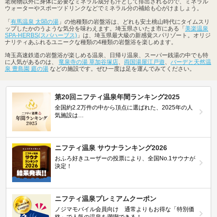
老廃物以外に身体に必要なミネラル成分も汗として排出されるので、ミネラル
ウォーターやスポーツドリンクなどでミネラル分の補給も心がけましょう。
「
有馬温泉 太閤の湯
」の他種類の岩盤浴は、どれも安土桃山時代にタイムスリ
ップしたかのうような気分を味わえます。埼玉県さいたま市にある「
美楽温泉
SPA-HERBS(スパハーブス)
」は、埼玉県最大級の新感覚スパリゾート。オリジ
ナリティあふれるユニークな種類の4種類の岩盤浴を楽しめます。
埼玉高速鉄道の岩盤浴が楽しめる温泉、日帰り温泉、スーパー銭湯の中でも特
に人気があるのは、
竜泉寺の湯 草加谷塚店
、
両国湯屋江戸遊
、
バーデと天然温
泉 豊島園 庭の湯
などの施設です。ぜひ一度は足を運んでみてください。
第20回ニフティ温泉年間ランキング2025
全国約2.2万件の中から頂点に選ばれた、2025年の人
気施設は…
ニフティ温泉 サウナランキング2026
おふろ好きユーザーの投票により、全国No.1サウナが
決定！
ニフティ温泉プレミアムクーポン
ノジマモバイル会員向け 通常よりもお得な「特別価