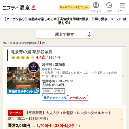
購入済チケットはこちら
ログイン
履歴
メニュー
【クーポンあり】岩盤浴が楽しめる埼玉高速鉄道周辺の温泉、日帰り温泉、スーパー銭
湯を探す
駅名で探す
21
"埼玉高速鉄道"の検索結果
件
竜泉寺の湯 草加谷塚店
4.4点
/ 1194 件
埼玉県 / 草加市
谷塚駅1.20km
・草加駅、竹ノ塚駅より送迎バスあり・谷塚駅より徒歩約
20分・東京外環…
営業時間 6:00～26:00
入浴料金 850円～
日帰り
岩盤浴
電子チケットあり
クーポンあり
【平日限定】大人入浴＋岩盤浴＋レンタルタオルセット
クーポン
割引（8/11～16利用不可）
通常
2,080円
→
1,700円（380円お得！）