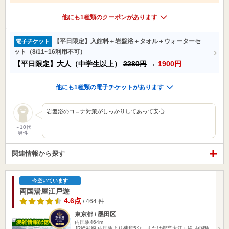
他にも1種類のクーポンがあります
【平日限定】入館料＋岩盤浴＋タオル＋ウォーターセ
電子チケット
ット（8/11~16利用不可）
【平日限定】大人（中学生以上）
2280円
→
1900円
他にも1種類の電子チケットがあります
岩盤浴のコロナ対策がしっかりしてあって安心
～10代
男性
関連情報から探す
今空いています
両国湯屋江戸遊
4.6点
/ 464 件
東京都 / 墨田区
両国駅464m
JR総武線 両国駅より徒歩5分、または都営大江戸線 両国駅