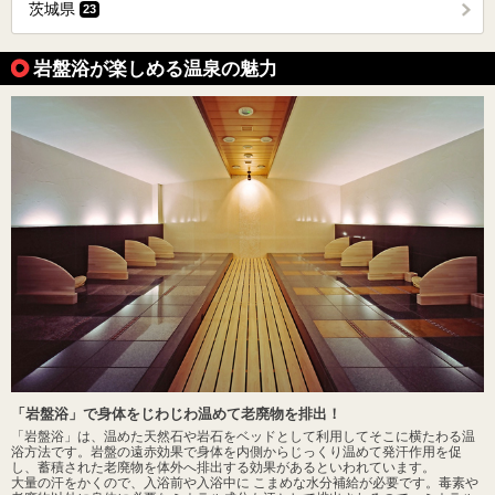
茨城県
23
岩盤浴が楽しめる温泉の魅力
「岩盤浴」で身体をじわじわ温めて老廃物を排出！
「岩盤浴」は、温めた天然石や岩石をベッドとして利用してそこに横たわる温
浴方法です。岩盤の遠赤効果で身体を内側からじっくり温めて発汗作用を促
し、蓄積された老廃物を体外へ排出する効果があるといわれています。
大量の汗をかくので、入浴前や入浴中に こまめな水分補給が必要です。毒素や