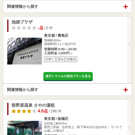
関連情報から探す
池袋プラザ
-点
/ 0 件
東京都 / 豊島区
池袋駅466m
池袋駅西口より徒歩5分
営業時間 0:00～24:00
入浴料金 1,600円～
日帰り
宿泊
岩盤浴
楽天トラベルの宿泊プランを見る
関連情報から探す
前野原温泉 さやの湯処
4.0点
/ 296 件
東京都 / 板橋区
志村坂上駅605m
都営三田線「志村坂上」駅下車A2出口徒歩8分／【バスで
お越しの場合】…