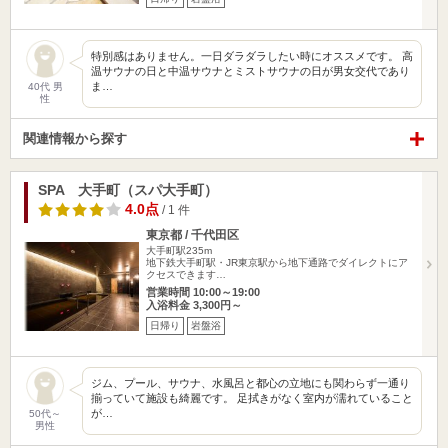
特別感はありません。一日ダラダラしたい時にオススメです。 高
温サウナの日と中温サウナとミストサウナの日が男女交代であり
ま…
40代 男
性
関連情報から探す
SPA 大手町（スパ大手町）
4.0点
/ 1 件
東京都 / 千代田区
大手町駅235m
地下鉄大手町駅・JR東京駅から地下通路でダイレクトにア
クセスできます…
営業時間 10:00～19:00
入浴料金 3,300円～
日帰り
岩盤浴
ジム、プール、サウナ、水風呂と都心の立地にも関わらず一通り
揃っていて施設も綺麗です。 足拭きがなく室内が濡れていること
が…
50代～
男性