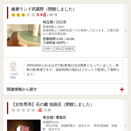
健康ランド武蔵野（閉館しました）
3.4点
/ 48 件
埼玉県 / 川口市
東浦和駅1.24km
南浦和駅より無料送迎バスが発車しております。三郷方面
から東京外環自動…
営業時間 0:00～24:00
入浴料金 693円～
日帰り
宿泊
岩盤浴
200台停められるはずの駐車場がほぼ満車となっていました。有
料の駐車場ですが、温泉利用の場合はフロントで処理して無料と
なり…
～10代
男性
関連情報から探す
【女性専用】石の癒 池袋店（閉館しました）
-点
/ 0 件
東京都 / 豊島区
池袋駅503m
・JR山手線 池袋駅東口 徒歩８分 ・西武池袋線 池袋
駅 徒歩８分…