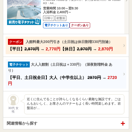
A3・A4…
営業時間 10:00～翌8:30
入浴料金 2,400円～
日帰り
岩盤浴
電子チケットあり
クーポンあり
入館料最大200円引き（土日祝は休日割増330円別途）
クーポン
【平日】
2,970円
→
2,770円
【休日】
2,970円
→
2,870円
大人入館割（土日祝は＋330円）（深夜割増料金 あ
電子チケット
り）
【平日、土日祝全日】大人（中学生以上）
2970円
→
2720
円
近くに住んでることが誇らしくなるくらい素敵な施設です。ごは
んもおいしく、お客さんのマナーもよく長い時間楽しめます。岩
盤浴が…
30代 女
性
関連情報から探す