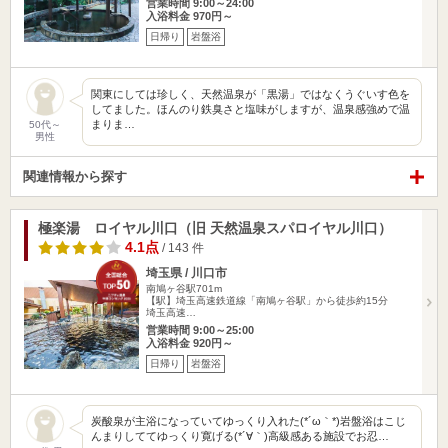
営業時間 9:00～24:00
入浴料金 970円～
日帰り
岩盤浴
関東にしては珍しく、天然温泉が「黒湯」ではなくうぐいす色を
してました。ほんのり鉄臭さと塩味がしますが、温泉感強めで温
まりま…
50代～
男性
関連情報から探す
極楽湯 ロイヤル川口（旧 天然温泉スパロイヤル川口）
4.1点
/ 143 件
埼玉県 / 川口市
南鳩ヶ谷駅701m
【駅】埼玉高速鉄道線「南鳩ヶ谷駅」から徒歩約15分
埼玉高速…
営業時間 9:00～25:00
入浴料金 920円～
日帰り
岩盤浴
炭酸泉が主浴になっていてゆっくり入れた(*´ω｀*)岩盤浴はこじ
んまりしててゆっくり寛げる(*´∀｀)高級感ある施設でお忍…