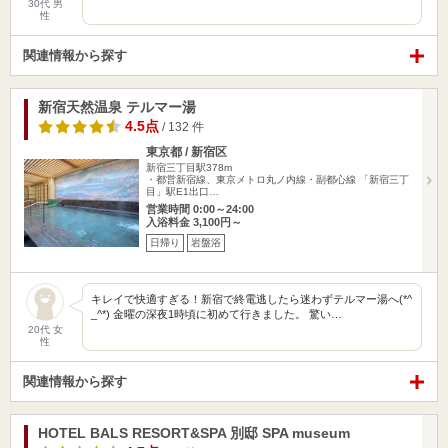
30代 男
性
関連情報から探す
新宿天然温泉 テルマー湯
4.5点
/ 132 件
東京都 / 新宿区
新宿三丁目駅378m
・都営新宿線、東京メトロ丸ノ内線・副都心線 「新宿三丁
目」駅E1出口…
営業時間 0:00～24:00
入浴料金 3,100円～
日帰り
岩盤浴
キレイで快適すぎる！新宿で終電逃したら迷わずテルマー湯へ(*^
_^*) 金曜の深夜1時頃に初めて行きました。 驚い…
20代 女
性
関連情報から探す
HOTEL BALS RESORT&SPA 別邸 SPA museum