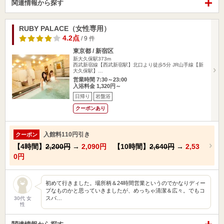
関連情報から探す
RUBY PALACE（女性専用）
4.2点
/ 9 件
東京都 / 新宿区
新大久保駅373m
西武新宿線【西武新宿駅】北口より徒歩5分 JR山手線【新
大久保駅】…
営業時間 7:30～23:00
入浴料金 1,320円～
日帰り
岩盤浴
クーポンあり
入館料110円引き
クーポン
【4時間】
2,200円
→
2,090円
【10時間】
2,640円
→
2,53
0円
初めて行きました。場所柄＆24時間営業というのでかなりディー
プなものかと思っていきましたが、めっちゃ清潔＆広々。でもコ
スパ…
30代 女
性