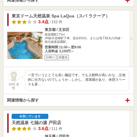
関連情報から探す
東京ドーム天然温泉 Spa LaQua（スパ ラクーア）
3.4点
/ 152 件
東京都 / 文京区
後楽園駅175m
JR線水道橋駅下車、徒歩約6分、または地下鉄丸の内線・
南北線後楽園駅…
営業時間 11:00～翌9:00
入浴料金 3,230円～
日帰り
岩盤浴
一言でいうととても良い施設です。でも入館料が高いかな…立地
的に仕方ないのでしょうか…しかし、清潔感があり、休憩スペー
スも多…
20代 女
性
関連情報から探す
今空いています
天然温泉 七福の湯 戸田店
3.6点
/ 111 件
埼玉県 / 戸田市